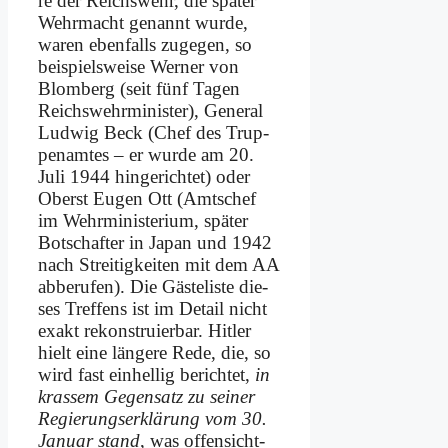
re der Reichs­wehr, die spä­ter
Wehr­macht ge­nannt wur­de,
wa­ren eben­falls zu­ge­gen, so
bei­spiels­wei­se Wer­ner von
Blom­berg (seit fünf Ta­gen
Reichs­wehr­mi­ni­ster), Ge­ne­ral
Lud­wig Beck (Chef des Trup­
pen­am­tes – er wur­de am 20.
Ju­li 1944 hin­ge­rich­tet) oder
Oberst Eu­gen Ott (Amts­chef
im Wehr­mi­ni­ste­ri­um, spä­ter
Bot­schaf­ter in Ja­pan und 1942
nach Strei­tig­kei­ten mit dem AA
ab­be­ru­fen). Die Gä­ste­li­ste die­
ses Tref­fens ist im De­tail nicht
ex­akt re­kon­stru­ier­bar. Hit­ler
hielt ei­ne län­ge­re Re­de, die, so
wird fast ein­hel­lig be­rich­tet,
in
kras­sem Ge­gen­satz zu sei­ner
Re­gie­rungs­er­klä­rung vom 30.
Ja­nu­ar stand
, was of­fen­sicht­