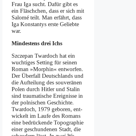
Frau Iga sucht. Da­für gibt es
ein Fläsch­chen, dass er sich mit
Sa­lo­mé teilt. Man er­fährt, dass
Iga Kon­stan­tys er­ste Ge­lieb­te
war.
Min­de­stens drei Ichs
Szc­ze­pan Twar­doch hat ein
wuch­ti­ges Set­ting für sei­nen
Ro­man »Mor­phin« ent­wor­fen.
Der Über­fall Deutsch­lands und
die Auf­tei­lung des sou­ve­rä­nen
Po­len durch Hit­ler und Sta­lin
sind trau­ma­ti­sche Er­eig­nis­se in
der pol­ni­schen Ge­schich­te.
Twar­doch, 1979 ge­bo­ren, ent­
wickelt im Lau­fe des Ro­mans
ei­ne be­drücken­de To­po­gra­phie
ei­ner ge­schun­de­nen Stadt, die
schau­dern lässt.
In zwei Wo­