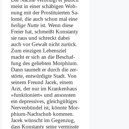
meist in ei­ner schä­bi­gen Woh­
nung mit der Pro­sti­tu­ier­ten Sa­
lo­mé, die auch schon mal ei­ne
hei­li­ge Nut­te
ist. Wenn die­se
Frei­er hat, schmeißt Kon­stan­ty
sie raus und schreckt da­bei
auch vor Ge­walt nicht zu­rück.
Zum ein­zi­gen Le­bens­ziel
macht er sich an die Be­schaf­
fung des ge­lieb­ten Mor­phi­um.
Dann tau­melt er durch die zer­
stör­te, ent­wür­dig­te Stadt. Von
sei­nem Freund Jacek, ei­nem
Arzt, der nur im Kran­ken­haus
»funk­tio­niert« und an­son­sten
ein de­pres­si­ves, gleich­gül­ti­ges
Ner­ven­bün­del ist, könn­te Mor­
phi­um-Nach­schub kom­men.
Jacek wünscht im Ge­gen­zug,
dass Kon­stan­ty sei­ne ver­miss­te