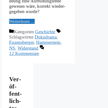
deu­tig ei­ne Auf­rü­stungs­re­de
ge­we­sen wä­re, kor­rekt wie­der­
ge­ge­ben wur­de?
Wei­ter­le­sen ...
Kategorien
Geschichte
Schlagwörter
Dokudrama
,
Enzensberger
,
Hammerstein
,
NS
,
Widerstand
12 Kommentare
Ver­
öf­
fent­
lich­