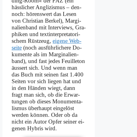
ding-Room« der FAZ (ein
häss­li­cher An­gli­zis­mus – den­
noch: hö­rens­wert das Le­sen
von Chri­sti­an Ber­kel), Mar­gi­
na­li­en­band mit In­ter­views, Gra­
phi­ken und text­in­ter­pre­ta­to­ri­
schem Rüst­zeug,
ei­ge­ne Web­
sei­te
(noch aus­führ­li­che­re Do­
ku­men­te als im Mar­gi­na­li­en­
band), und fast je­des Feuil­le­ton
äu­ssert sich. Und wenn man
das Buch mit sei­nen fast 1.400
Sei­ten vor sich lie­gen hat und
in den Hän­den wiegt, dann
fragt man sich, ob die Er­war­
tun­gen ob die­ses Mo­nu­men­ta­
lis­mus über­haupt ein­ge­löst
wer­den kön­nen. Oder ob da
nicht ein Au­tor Op­fer sei­ner ei­
ge­nen Hy­bris wird.