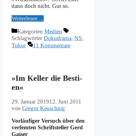
dann doch nicht. Gut so.
Wei­ter­le­sen ...
Kategorien
Medien
Schlagwörter
Dokudrama
,
NS
,
Tukur
11 Kommentare
»Im Kel­ler die Be­sti­
en«
29. Januar 2019
12. Juni 2011
von
Gregor Keuschnig
Vor­läu­fi­ger Ver­such über den
ver­fem­ten Schrift­stel­ler Gerd
Gai­ser