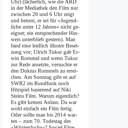
Uhr) (lä­cher­lich, wie die ARD
in der Me­dia­thek den Film nur
zwi­schen 20 und 6 Uhr zeigt
und be­tont, er sei für »Ju­gend­
li­che un­ter 12 Jah­ren« nicht ge­
eig­net; ein ent­spre­chen­der Hin­
weis un­ter­blieb ge­stern). Man
fand ei­ne leid­lich il­lu­stre Be­set­
zung vor; Ul­rich Tu­kur gab Er­
win Rom­mel und wenn Tu­kur
zur Re­de an­setz­te, ver­such­te er
den Duk­tus Rom­mels zu er­rei­
chen. Am Sonn­tag gibt es auf
SWR2 im Rund­funk noch
Hör­spiel ba­sie­rend auf Ni­ki
Steins Film. War­um ei­gent­lich?
Es gibt kei­nen An­lass. Da war
wohl ein­fach ein Film fer­tig.
Oder soll­te man bis 2014 war­
ten – zum 70. To­des­tag des
»Wü­sten­fuchs«? So­viel Eh­re