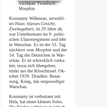
Szc­ze­pan Twar­doch:
Mor­phin
Kon­stan­ty Wil­le­man,
zer­wühl­
tes Haar, blas­ses Ge­sicht,
Zwei­ta­ge­bart
, ist 29 Jah­re alt,
war Un­ter­leut­nant im 9. pol­ni­
schen Ula­nen­re­gi­ment und lebt
in War­schau. Es ist der 53. Tag
nüch­tern vom Mor­phin
und der
14. Tag der Deut­schen in War­
schau. Er ist schreck­lich ver­ka­
tert, muss sich über­ge­ben,
trinkt aus der Klo­schüs­sel. Ok­
to­ber 1939. Drau­ßen: Be­sat­
zung, Krieg, das
ver­ge­wal­tig­te
War­schau.
Kon­stan­ty ist ver­hei­ra­tet mit
He­la, hat ei­nen klei­nen Sohn.
Die Näch­te ver­bringt er je­doch