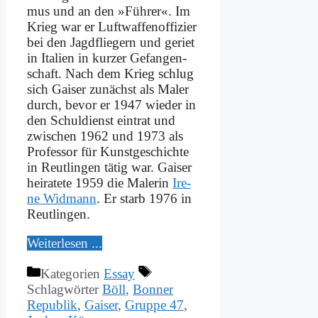
mus und an den »Füh­rer«. Im
Krieg war er Luft­waf­fen­of­fi­zier
bei den Jagd­flie­gern und ge­riet
in Ita­li­en in kur­zer Gefangen­
schaft. Nach dem Krieg schlug
sich Gai­ser zu­nächst als Ma­ler
durch, be­vor er 1947 wie­der in
den Schul­dienst ein­trat und
zwi­schen 1962 und 1973 als
Pro­fes­sor für Kunst­ge­schich­te
in Reut­lin­gen tä­tig war. Gai­ser
hei­ra­te­te 1959 die Ma­le­rin
Ire­
ne Wid­mann
. Er starb 1976 in
Reut­lin­gen.
Wei­ter­le­sen ...
Kategorien
Essay
Schlagwörter
Böll
,
Bonner
Republik
,
Gaiser
,
Gruppe 47
,