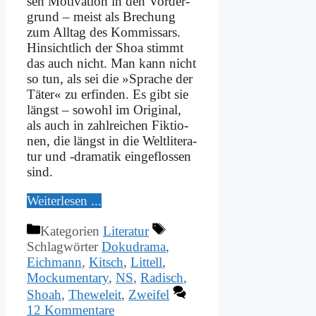
sen Mo­ti­va­ti­on in den Vor­der­
grund – meist als Bre­chung
zum All­tag des Kom­mis­sars.
Hin­sicht­lich der Shoa stimmt
das auch nicht. Man kann nicht
so tun, als sei die »Spra­che der
Tä­ter« zu er­fin­den. Es gibt sie
längst – so­wohl im Ori­gi­nal,
als auch in zahl­rei­chen Fik­tio­
nen, die längst in die Welt­li­te­ra­
tur und ‑dra­ma­tik ein­ge­flos­sen
sind.
Wei­ter­le­sen ...
Kategorien
Literatur
Schlagwörter
Dokudrama
,
Eichmann
,
Kitsch
,
Littell
,
Mockumentary
,
NS
,
Radisch
,
Shoah
,
Theweleit
,
Zweifel
12 Kommentare