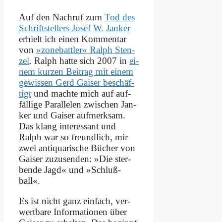
Auf den Nach­ruf zum
Tod des
Schrift­stel­lers Jo­sef W. Jan­ker
er­hielt ich ei­nen Kom­men­tar
von
»zone­batt­ler« Ralph Sten­
zel
. Ralph hat­te sich 2007 in
ei­
nem kur­zen Bei­trag mit ei­nem
ge­wis­sen Gerd Gai­ser be­schäf­
tigt
und mach­te mich auf auf­
fäl­li­ge Par­al­le­len zwi­schen Jan­
ker und Gai­ser auf­merk­sam.
Das klang in­ter­es­sant und
Ralph war so freund­lich, mir
zwei an­ti­qua­ri­sche Bü­cher von
Gai­ser zu­zu­sen­den: »Die ster­
ben­de Jagd« und »Schluß­
ball«.
Es ist nicht ganz ein­fach, ver­
wert­ba­re In­for­ma­tio­nen über