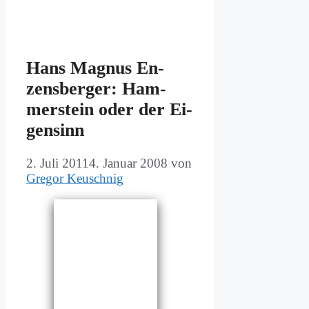
Hans Ma­gnus En­
zens­ber­ger: Ham­
mer­stein oder der Ei­
gen­sinn
2. Juli 2011
4. Januar 2008
von
Gregor Keuschnig