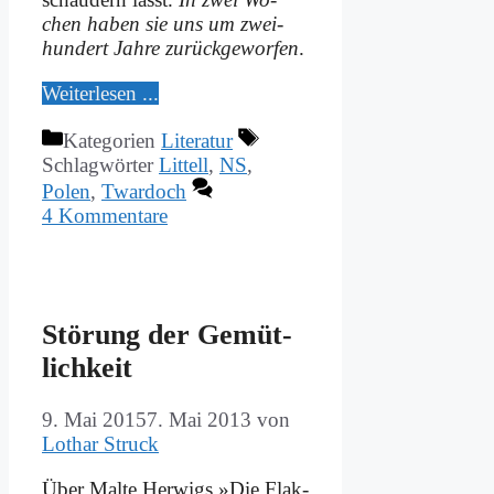
chen ha­ben sie uns um zwei­
hun­dert Jah­re zurückge­worfen
.
Wei­ter­le­sen ...
Kategorien
Literatur
Schlagwörter
Littell
,
NS
,
Polen
,
Twardoch
4 Kommentare
Stö­rung der Ge­müt­
lich­keit
9. Mai 2015
7. Mai 2013
von
Lothar Struck
Über Mal­te Her­wigs »Die Flak­