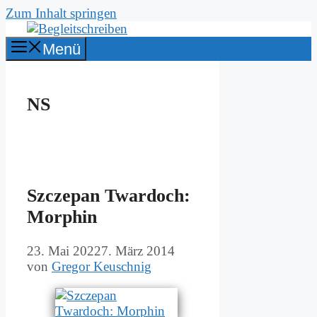
Zum Inhalt springen
Menü
NS
Szc­ze­pan Twar­doch:
Mor­phin
23. Mai 2022
7. März 2014
von
Gregor Keuschnig