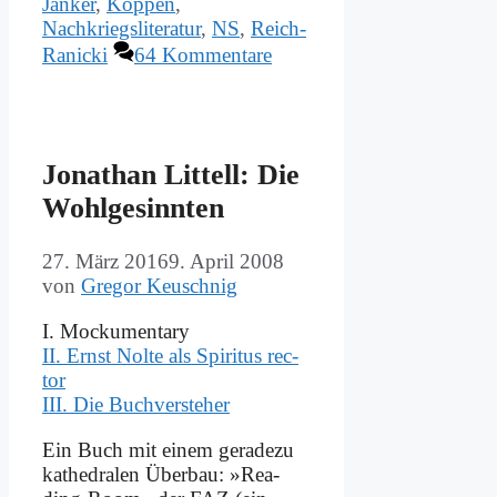
Janker
,
Köppen
,
Nachkriegsliteratur
,
NS
,
Reich-
Ranicki
64 Kommentare
Jo­na­than Lit­tell: Die
Wohl­ge­sinn­ten
27. März 2016
9. April 2008
von
Gregor Keuschnig
I. Mocku­men­ta­ry
II. Ernst Nol­te als Spi­ri­tus rec­
tor
III. Die Buch­ver­ste­her
Ein Buch mit ei­nem ge­ra­de­zu
ka­the­dra­len Über­bau: »Re­a­