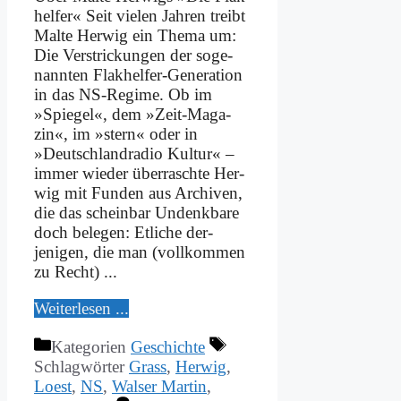
hel­fer« Seit vie­len Jah­ren treibt
Mal­te Her­wig ein The­ma um:
Die Ver­strickun­gen der so­ge­
nann­ten Flak­hel­­fer-Ge­­ne­ra­ti­on
in das NS-Re­­gime. Ob im
»Spie­gel«, dem »Zeit-Ma­­ga­­
zin«, im »stern« oder in
»Deutsch­land­ra­dio Kul­tur« –
im­mer wie­der über­rasch­te Her­
wig mit Fun­den aus Ar­chi­ven,
die das schein­bar Un­denk­ba­re
doch be­le­gen: Et­li­che der­
jenigen, die man (voll­kom­men
zu Recht) ...
Wei­ter­le­sen ...
Kategorien
Geschichte
Schlagwörter
Grass
,
Herwig
,
Loest
,
NS
,
Walser Martin
,