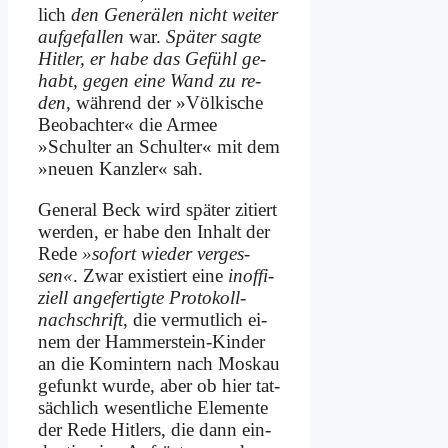
lich
den Ge­ne­rä­len nicht wei­ter
auf­ge­fal­len
war.
Spä­ter sag­te
Hit­ler, er ha­be das Ge­fühl ge­
habt, ge­gen ei­ne Wand zu re­
den
, wäh­rend der »Völ­ki­sche
Be­ob­ach­ter« die Ar­mee
»Schul­ter an Schul­ter« mit dem
»neu­en Kanz­ler« sah.
Ge­ne­ral Beck wird spä­ter zi­tiert
wer­den, er ha­be den In­halt der
Re­de
»so­fort wie­der ver­ges­
sen«
. Zwar exi­stiert ei­ne
in­of­fi­
zi­ell an­ge­fer­tig­te Pro­to­koll­
nach­schrift
, die ver­mut­lich ei­
nem der Ham­mer­stein-Kin­der
an die Kom­in­tern nach Mos­kau
ge­funkt wur­de, aber ob hier tat­
säch­lich we­sent­li­che Ele­men­te
der Re­de Hit­lers, die dann ein­