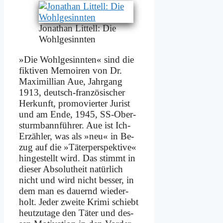
Jo­na­than Lit­tell: Die
Wohl­ge­sinn­ten
»Die Wohl­ge­sinn­ten« sind die
fik­ti­ven Me­moi­ren von Dr.
Ma­xi­mil­li­an Aue, Jahr­gang
1913, deutsch-fran­zö­si­scher
Her­kunft, pro­mo­vier­ter Ju­rist
und am En­de, 1945, SS-Ober­
sturm­bann­füh­rer. Aue ist Ich-
Er­zäh­ler, was als »neu« in Be­
zug auf die »Tä­ter­per­spek­ti­ve«
hin­ge­stellt wird. Das stimmt in
die­ser Ab­so­lut­heit na­tür­lich
nicht und wird nicht bes­ser, in
dem man es dau­ernd wie­der­
holt. Je­der zwei­te Kri­mi schiebt
heut­zu­ta­ge den Tä­ter und des­