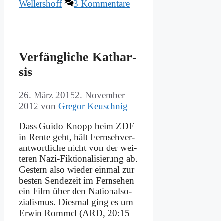
Wellershoff
3 Kommentare
Ver­fäng­li­che Ka­thar­
sis
26. März 2015
2. November
2012
von
Gregor Keuschnig
Dass Gui­do Knopp beim ZDF
in Ren­te geht, hält Fern­seh­ver­
ant­wort­li­che nicht von der wei­
te­ren Na­zi-Fik­tio­na­li­sie­rung ab.
Ge­stern al­so wie­der ein­mal zur
be­sten Sen­de­zeit im Fern­se­hen
ein Film über den Na­tio­nal­so­
zia­lis­mus. Dies­mal ging es um
Er­win Rom­mel (ARD, 20:15