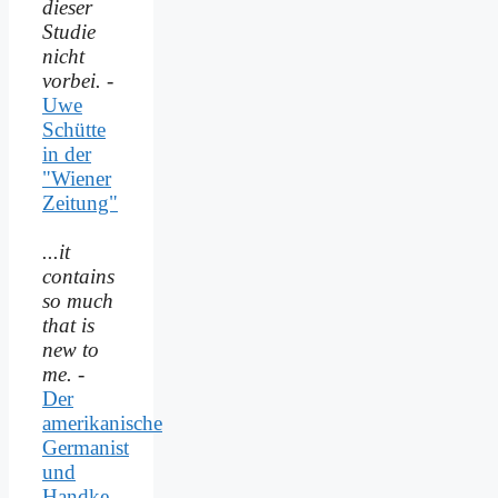
dieser
Studie
nicht
vorbei.
-
Uwe
Schütte
in der
"Wiener
Zeitung"
...it
contains
so much
that is
new to
me.
-
Der
amerikanische
Germanist
und
Handke-