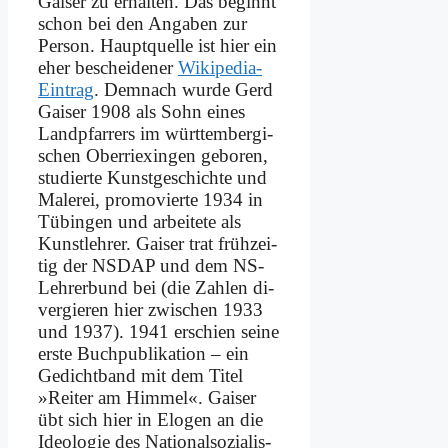
Gai­ser zu er­hal­ten. Das be­ginnt
schon bei den An­ga­ben zur
Per­son. Haupt­quel­le ist hier ein
eher be­schei­de­ner
Wi­ki­pe­dia-
Ein­trag
. Dem­nach wur­de Gerd
Gai­ser 1908 als Sohn ei­nes
Land­pfar­rers im württembergi­
schen Ober­ri­ex­in­gen ge­bo­ren,
stu­dier­te Kunst­ge­schich­te und
Ma­le­rei, pro­mo­vier­te 1934 in
Tü­bin­gen und ar­bei­te­te als
Kunst­leh­rer. Gai­ser trat früh­zei­
tig der NSDAP und dem NS-
Leh­rer­bund bei (die Zah­len di­
ver­gie­ren hier zwi­schen 1933
und 1937). 1941 er­schien sei­ne
er­ste Buch­pu­bli­ka­ti­on – ein
Ge­dicht­band mit dem Ti­tel
»Rei­ter am Him­mel«. Gai­ser
übt sich hier in Elo­gen an die
Ideo­lo­gie des Na­tio­nal­so­zia­lis­