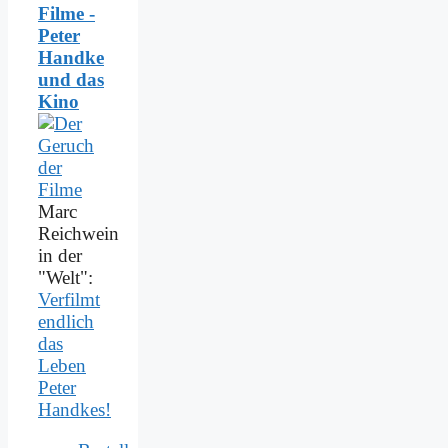
Filme -
Peter
Handke
und das
Kino
Marc
Reichwein
in der
"Welt":
Verfilmt
endlich
das
Leben
Peter
Handkes!