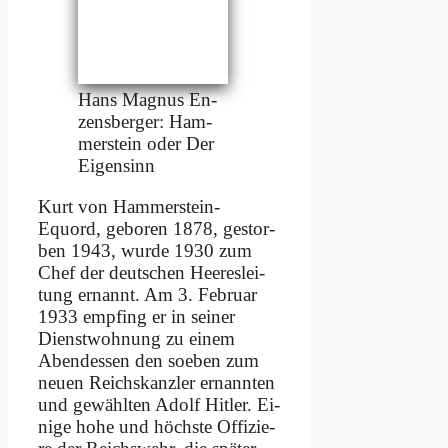
Hans Ma­gnus En­
zens­ber­ger: Ham­
mer­stein oder Der
Ei­gen­sinn
Kurt von Ham­mer­stein-
Equord, ge­bo­ren 1878, ge­stor­
ben 1943, wur­de 1930 zum
Chef der deut­schen Hee­res­lei­
tung er­nannt. Am 3. Fe­bru­ar
1933 emp­fing er in sei­ner
Dienst­woh­nung zu ei­nem
Abend­essen den so­eben zum
neu­en Reichs­kanz­ler er­nann­ten
und ge­wähl­ten Adolf Hit­ler. Ei­
ni­ge ho­he und höch­ste Of­fi­zie­