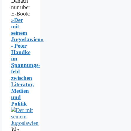
Danach
nur über
E-Book:
»Der
mit
seinem
Jugoslawien«
- Peter
Handke
im
Spannungs­
feld
zwischen
Literatur,
Medien
und
Politik
Wer