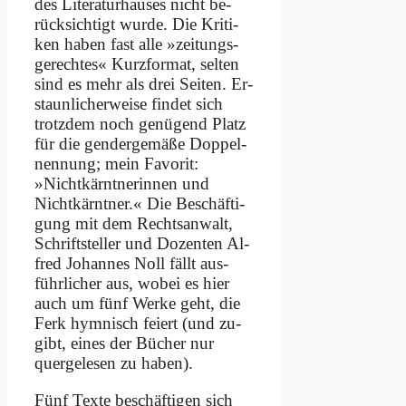
des Li­te­ra­tur­hau­ses nicht be­
rück­sich­tigt wur­de. Die Kri­ti­
ken ha­ben fast al­le »zei­tungs­
ge­rech­tes« Kurz­for­mat, sel­ten
sind es mehr als drei Sei­ten. Er­
staun­li­cher­wei­se fin­det sich
trotz­dem noch ge­nü­gend Platz
für die gen­der­ge­mä­ße Dop­pel­
nen­nung; mein Fa­vo­rit:
»Nicht­kärnt­ne­rin­nen und
Nicht­kärnt­ner.« Die Be­schäf­ti­
gung mit dem Rechts­an­walt,
Schrift­stel­ler und Do­zen­ten Al­
fred Jo­han­nes Noll fällt aus­
führ­li­cher aus, wo­bei es hier
auch um fünf Wer­ke geht, die
Ferk hym­nisch fei­ert (und zu­
gibt, ei­nes der Bü­cher nur
quer­ge­le­sen zu ha­ben).
Fünf Tex­te be­schäf­ti­gen sich