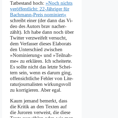
Tat­be­stand hoch:
»Noch nichts
ver­öf­fent­licht: 22-Jäh­ri­ger für
Bach­mann-Preis no­mi­niert«
schreibt ei­ner (der dann das Vi­
deo des Au­tors brav nach­er­
zählt). Ich ha­be dann noch über
Twit­ter ver­zwei­felt ver­sucht,
dem Ver­fas­ser die­ses Ela­bo­rats
den Un­ter­schied zwi­schen
»No­mi­nie­rung« und »Teil­nah­
me« zu er­klä­ren. Ich schei­ter­te.
Es soll­te nicht das letz­te Schei­
tern sein, wenn es dar­um ging,
of­fen­sicht­li­che Feh­ler von Li­te­
ra­tur­jour­na­li­sten wir­kungs­voll
zu kor­ri­gie­ren. Aber egal.
Kaum je­mand be­merkt, dass
die Kri­tik an den Tex­ten auf
die Ju­ro­ren ver­weist, die die­se