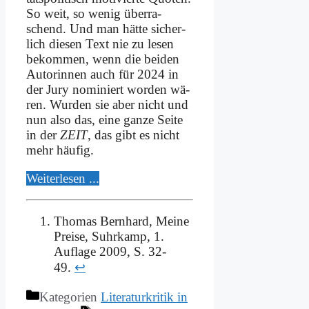
So weit, so we­nig über­ra­
schend. Und man hät­te si­cher­
lich die­sen Text nie zu le­sen
be­kom­men, wenn die bei­den
Au­torin­nen auch für 2024 in
der Ju­ry no­mi­niert wor­den wä­
ren. Wur­den sie aber nicht und
nun al­so das, ei­ne gan­ze Sei­te
in der
ZEIT
, das gibt es nicht
mehr häu­fig.
Wei­ter­le­sen ...
Thomas Bernhard, Meine
Preise, Suhrkamp, 1.
Auflage 2009, S. 32-
49.
↩
Kategorien
Literaturkritik in