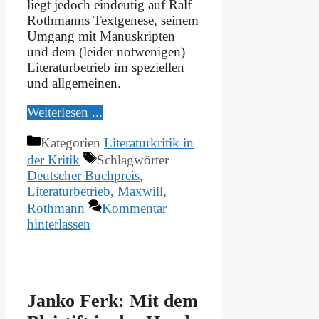
liegt je­doch ein­deu­tig auf Ralf
Roth­manns Text­ge­ne­se, sei­nem
Um­gang mit Ma­nu­skrip­ten
und dem (lei­der not­we­ni­gen)
Li­te­ra­tur­be­trieb im spe­zi­el­len
und all­ge­mei­nen.
Wei­ter­le­sen ...
Kategorien
Literaturkritik in
der Kritik
Schlagwörter
Deutscher Buchpreis
,
Literaturbetrieb
,
Maxwill
,
Rothmann
Kommentar
hinterlassen
Jan­ko Ferk: Mit dem