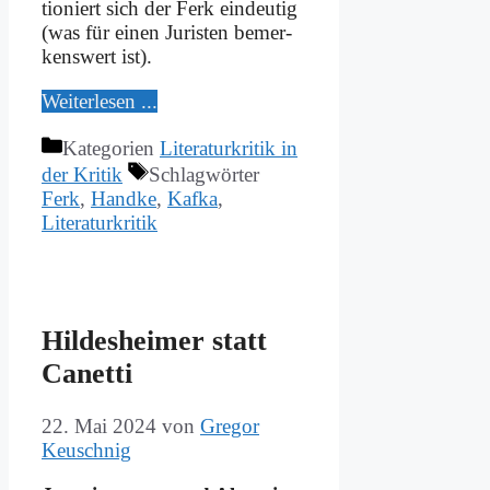
tio­niert sich der Ferk ein­deu­tig
(was für ei­nen Ju­ri­sten be­mer­
kens­wert ist).
Wei­ter­le­sen ...
Kategorien
Literaturkritik in
der Kritik
Schlagwörter
Ferk
,
Handke
,
Kafka
,
Literaturkritik
Hil­des­hei­mer statt
Ca­net­ti
22. Mai 2024
von
Gregor
Keuschnig