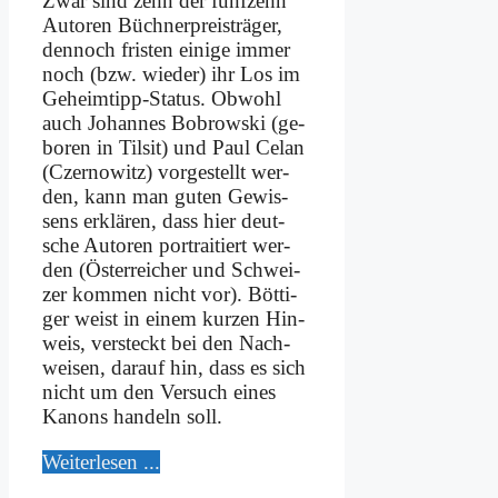
Zwar sind zehn der fünf­zehn
Au­toren Büch­nerpreis­trä­ger,
den­noch fri­sten ei­ni­ge im­mer
noch (bzw. wie­der) ihr Los im
Ge­heim­tipp-Sta­tus. Ob­wohl
auch Jo­han­nes Bobrow­ski (ge­
bo­ren in Til­sit) und Paul Ce­lan
(Czer­no­witz) vor­ge­stellt wer­
den, kann man gu­ten Ge­wis­
sens er­klä­ren, dass hier deut­
sche Au­toren por­trai­tiert wer­
den (Öster­rei­cher und Schwei­
zer kom­men nicht vor). Böt­ti­
ger weist in ei­nem kur­zen Hin­
weis, ver­steckt bei den Nach­
wei­sen, dar­auf hin, dass es sich
nicht um den Ver­such ei­nes
Ka­nons han­deln soll.
Wei­ter­le­sen ...