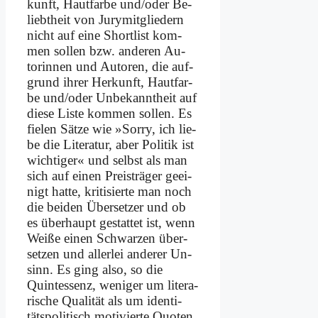
kunft, Haut­far­be und/oder Be­
liebt­heit von Ju­ry­mit­glie­dern
nicht auf ei­ne Short­list kom­
men sol­len bzw. an­de­ren Au­
torin­nen und Au­toren, die auf­
grund ih­rer Her­kunft, Haut­far­
be und/oder Un­be­kannt­heit auf
die­se Li­ste kom­men sol­len. Es
fie­len Sät­ze wie »Sor­ry, ich lie­
be die Li­te­ra­tur, aber Po­li­tik ist
wich­ti­ger« und selbst als man
sich auf ei­nen Preis­trä­ger ge­ei­
nigt hat­te, kri­ti­sier­te man noch
die bei­den Über­set­zer und ob
es über­haupt ge­stat­tet ist, wenn
Wei­ße ei­nen Schwar­zen über­
set­zen und al­ler­lei an­de­rer Un­
sinn. Es ging al­so, so die
Quint­essenz, we­ni­ger um li­te­ra­
ri­sche Qua­li­tät als um iden­ti­
täts­po­li­tisch mo­ti­vier­te Quo­ten.