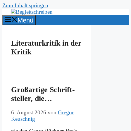
Zum Inhalt springen
Menü
Literaturkritik in der
Kritik
Groß­ar­ti­ge Schrift­
stel­ler, die…
6. August 2026
von
Gregor
Keuschnig
nie den
Ge­org-Büch­ner-Preis