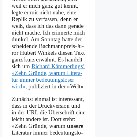
weil er mich ganz gut kennt,
leg­te er mir nicht na­he, ei­ne
Re­plik zu ver­fas­sen, denn er
weiß, dass ich das dann ge­ra­de
nicht ma­che. Ich er­in­ner­te mich
dun­kel. Am Sonn­tag hat­te der
schei­den­de Bach­mann­preis-Ju­
ror Hu­bert Win­kels die­sen Text
ganz kurz er­wähnt. Es han­delt
sich um
Ri­chard Käm­mer­lings’
»Zehn Grün­de, war­um Li­te­ra­
tur im­mer be­deu­tungs­lo­ser
wird«,
pu­bli­ziert in der »Welt«.
Zu­nächst ein­mal ist in­ter­es­sant,
dass in der Druck­ver­si­on und
in der URL die Über­schrift ei­ne
leicht an­de­re ist. Dort steht:
»Zehn Grün­de, war­um
un­se­re
Li­te­ra­tur im­mer be­deu­tungs­lo­