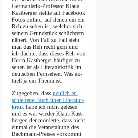
Ger­ma­ni­stik-Pro­fes­sor Klaus
Kast­ber­ger stell­te auf Face­book
Fo­tos on­line, auf de­nen ein ein
Reh zu se­hen ist, wel­ches sich
sei­nem Grund­stück schüch­tern
nä­hert. Von Fall zu Fall sieht
man das Reh recht gern und
ich dach­te, dass die­ses Reh von
Herrn Kast­ber­ger häu­fi­ger zu
se­hen ist als Li­te­ra­tur­kri­tik im
deut­schen Fern­se­hen. Was ak­
tu­ell ja ein The­ma ist.
Zu­ge­ge­ben, dass
neu­lich er­
schie­ne­ne Buch über Li­te­ra­tur­
kri­tik
ha­be ich nicht ge­le­sen
und es war wie­der Klaus Kast­
ber­ger, der mo­nier­te, dass nicht
ein­mal die Ver­an­stal­tung des
Bach­mann-Prei­ses vor­kommt