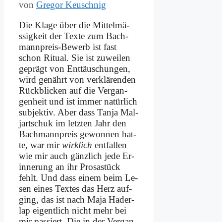
von
Gregor Keuschnig
Die Kla­ge über die Mit­tel­mä­
ssig­keit der Tex­te zum Bach­
mann­preis-Be­werb ist fast
schon Ri­tu­al. Sie ist zu­wei­len
ge­prägt von Ent­täu­schun­gen,
wird ge­nährt von ver­klä­ren­den
Rück­blicken auf die Ver­gan­
gen­heit und ist im­mer na­tür­lich
sub­jek­tiv. Aber dass Tan­ja Mal­
jart­schuk im letz­ten Jahr den
Bach­mann­preis ge­won­nen hat­
te, war mir
wirk­lich
ent­fal­len
wie mir auch gänz­lich je­de Er­
in­ne­rung an ihr Pro­sa­stück
fehlt. Und dass ei­nem beim Le­
sen ei­nes Tex­tes das Herz auf­
ging, das ist nach Ma­ja Ha­der­
lap ei­gent­lich nicht mehr bei
mir pas­siert. Die in der Ver­gan­