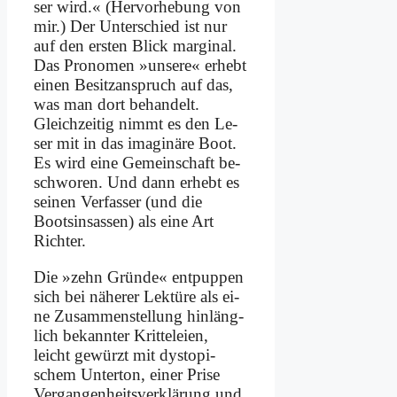
ser wird.« (Her­vor­he­bung von
mir.) Der Un­ter­schied ist nur
auf den er­sten Blick mar­gi­nal.
Das Pro­no­men »un­se­re« er­hebt
ei­nen Be­sitz­an­spruch auf das,
was man dort be­han­delt.
Gleich­zei­tig nimmt es den Le­
ser mit in das ima­gi­nä­re Boot.
Es wird ei­ne Ge­mein­schaft be­
schwo­ren. Und dann er­hebt es
sei­nen Ver­fas­ser (und die
Boots­in­sas­sen) als ei­ne Art
Rich­ter.
Die »zehn Grün­de« ent­pup­pen
sich bei nä­he­rer Lek­tü­re als ei­
ne Zu­sam­men­stel­lung hin­läng­
lich be­kann­ter Krit­te­lei­en,
leicht ge­würzt mit dys­to­pi­
schem Un­ter­ton, ei­ner Pri­se
Ver­gan­gen­heits­ver­klä­rung und