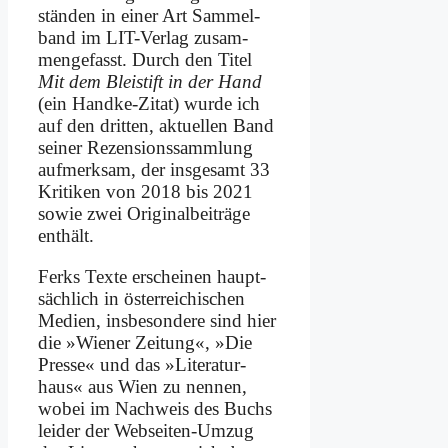
stän­den in ei­ner Art Sam­mel­
band im LIT-Ver­lag zu­sam­
men­ge­fasst. Durch den Ti­tel
Mit dem Blei­stift in der Hand
(ein Hand­ke-Zi­tat) wur­de ich
auf den drit­ten, ak­tu­el­len Band
sei­ner Re­zen­si­ons­samm­lung
auf­merk­sam, der ins­ge­samt 33
Kri­ti­ken von 2018 bis 2021
so­wie zwei Ori­gi­nal­bei­trä­ge
ent­hält.
Ferks Tex­te er­schei­nen haupt­
säch­lich in öster­rei­chi­schen
Me­di­en, ins­be­son­de­re sind hier
die »Wie­ner Zei­tung«, »Die
Pres­se« und das »Li­te­ra­tur­
haus« aus Wien zu nen­nen,
wo­bei im Nach­weis des Buchs
lei­der der Web­sei­ten-Um­zug