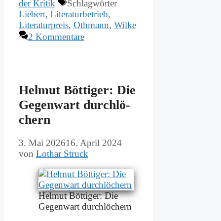
der Kritik
Schlagwörter
Liebert
,
Literaturbetrieb
,
Literaturpreis
,
Othmann
,
Wilke
2 Kommentare
Hel­mut Böt­ti­ger: Die
Ge­gen­wart durch­lö­
chern
3. Mai 2026
16. April 2024
von
Lothar Struck
Hel­mut Böt­ti­ger: Die
Ge­gen­wart durch­lö­chern