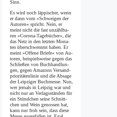
Sinn.
Es wird noch läp­pi­scher, wenn
er dann vom »Schwei­gen der
Au­toren« spricht. Nein, er
meint nicht die fast un­zähl­ba­
ren »Co­ro­na-Ta­ge­bü­cher«, die
das Netz in den letz­ten Mo­na­
ten über­schwemmt ha­ben. Er
meint »Of­fe­ne Brie­fe« von Au­
toren, bei­spiels­wei­se ge­gen das
Schlie­ßen von Buch­hand­lun­
gen, ge­gen Ama­zons Ver­sand­
prio­ri­tä­ten­li­nie und die Ab­sa­ge
der Leip­zi­ger Buch­mes­se. Nun,
wer je­mals in Leip­zig war und
nicht nur an Ver­lags­stän­den für
ein Stünd­chen sei­ne Schnitt­
chen und Wein ge­nos­sen hat,
kann nur froh sein, dass die­se
Mes­se aus­ge­fal­len ist. Egal,