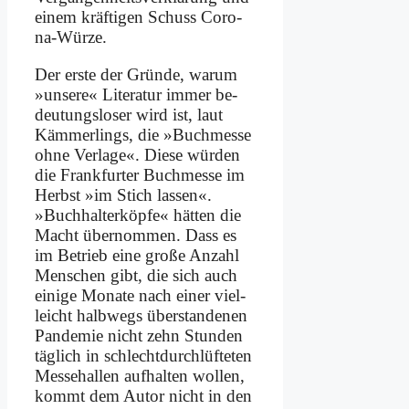
ei­nem kräf­ti­gen Schuss Co­ro­
na-Wür­ze.
Der er­ste der Grün­de, war­um
»un­se­re« Li­te­ra­tur im­mer be­
deu­tungs­lo­ser wird ist, laut
Käm­mer­lings, die »Buch­mes­se
oh­ne Ver­la­ge«. Die­se wür­den
die Frank­fur­ter Buch­mes­se im
Herbst »im Stich las­sen«.
»Buch­hal­ter­köp­fe« hät­ten die
Macht über­nom­men. Dass es
im Be­trieb ei­ne gro­ße An­zahl
Men­schen gibt, die sich auch
ei­ni­ge Mo­na­te nach ei­ner viel­
leicht halb­wegs über­stan­de­nen
Pan­de­mie nicht zehn Stun­den
täg­lich in schlecht­durch­lüf­te­ten
Mes­se­hal­len auf­hal­ten wol­len,
kommt dem Au­tor nicht in den