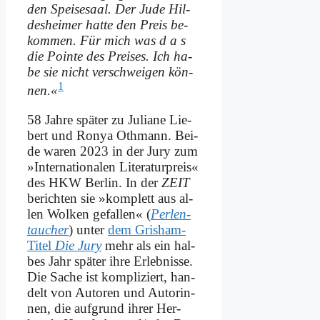
den Spei­se­saal. Der Ju­de Hil­
des­hei­mer hat­te den Preis be­
kom­men. Für mich was d a s
die Poin­te des Prei­ses. Ich ha­
be sie nicht ver­schwei­gen kön­
1
nen.«
58 Jah­re spä­ter zu Ju­lia­ne Lie­
bert und Ro­nya Oth­mann. Bei­
de wa­ren 2023 in der Ju­ry zum
»In­ter­na­tio­na­len Li­te­ra­tur­preis«
des HKW Ber­lin. In der
ZEIT
be­rich­ten sie »kom­plett aus al­
len Wol­ken ge­fal­len« (
Per­len­
tau­cher
) un­ter
dem Gris­ham-
Ti­tel
Die Ju­ry
mehr als ein hal­
bes Jahr spä­ter ih­re Er­leb­nis­se.
Die Sa­che ist kom­pli­ziert, han­
delt von Au­toren und Au­torin­
nen, die auf­grund ih­rer Her­