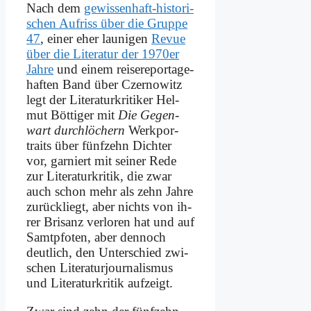
Nach dem
ge­wis­sen­haft-hi­sto­ri­
schen Auf­riss über die Grup­pe
47
, ei­ner eher lau­ni­gen
Re­vue
über die Li­te­ra­tur der 1970er
Jah­re
und ei­nem rei­se­re­por­ta­ge­
haf­ten Band über Czer­no­witz
legt der Li­te­ra­tur­kri­ti­ker Hel­
mut Böt­ti­ger mit
Die Ge­gen­
wart durch­lö­chern
Werk­por­
traits über fünf­zehn Dich­ter
vor, gar­niert mit sei­ner Re­de
zur Li­te­ra­tur­kri­tik, die zwar
auch schon mehr als zehn Jah­re
zu­rück­liegt, aber nichts von ih­
rer Bri­sanz ver­lo­ren hat und auf
Samt­pfo­ten, aber den­noch
deut­lich, den Un­ter­schied zwi­
schen Li­te­ra­tur­jour­na­lis­mus
und Li­te­ra­tur­kri­tik auf­zeigt.