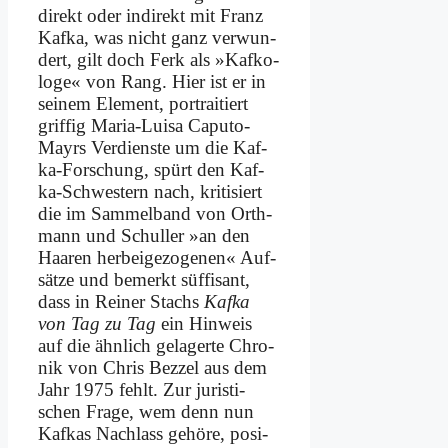
di­rekt oder in­di­rekt mit Franz
Kaf­ka, was nicht ganz ver­wun­
dert, gilt doch Ferk als »Kaf­ko­
lo­ge« von Rang. Hier ist er in
sei­nem Ele­ment, por­trai­tiert
grif­fig Ma­ria-Lui­sa Ca­pu­to-
Mayrs Ver­dien­ste um die Kaf­
ka-For­schung, spürt den Kaf­
ka-Schwe­stern nach, kri­ti­siert
die im Sam­mel­band von Orth­
mann und Schul­ler »an den
Haa­ren her­bei­ge­zo­ge­nen« Auf­
sät­ze und be­merkt süf­fi­sant,
dass in Rei­ner Stachs
Kaf­ka
von Tag zu Tag
ein Hin­weis
auf die ähn­lich ge­la­ger­te Chro­
nik von Chris Bez­zel aus dem
Jahr 1975 fehlt. Zur ju­ri­sti­
schen Fra­ge, wem denn nun
Kaf­kas Nach­lass ge­hö­re, po­si­