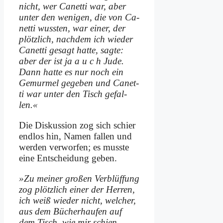
nicht, wer Ca­net­ti war, aber
un­ter den we­ni­gen, die von Ca­
net­ti wuss­ten, war ei­ner, der
plötz­lich, nach­dem ich wie­der
Ca­net­ti ge­sagt hat­te, sag­te:
aber der ist ja a u c h Ju­de.
Dann hat­te es nur noch ein
Ge­mur­mel ge­ge­ben und Ca­net­
ti war un­ter den Tisch ge­fal­
len.«
Die Dis­kus­si­on zog sich schier
end­los hin, Na­men fal­len und
wer­den ver­wor­fen; es muss­te
ei­ne Ent­schei­dung ge­ben.
»Zu mei­ner gro­ßen Ver­blüf­fung
zog plötz­lich ei­ner der Her­ren,
ich weiß wie­der nicht, wel­cher,
aus dem Bü­cher­hau­fen auf
dem Tisch, wie mir schien