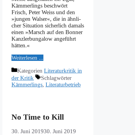
Käm­mer­lings be­schwört
Frisch, Pe­ter Weiss und den
»jun­gen Wal­ser«, die in ähn­li­
cher Si­tua­ti­on si­cher­lich da­mals
ei­nen »Marsch auf den Bon­ner
Kanz­ler­bun­ga­low an­ge­führt
hät­ten.«
Wei­ter­le­sen ...
Kategorien
Literaturkritik in
der Kritik
Schlagwörter
Kämmerlings
,
Literaturbetrieb
No Time to Kill
30. Juni 2019
30. Juni 2019