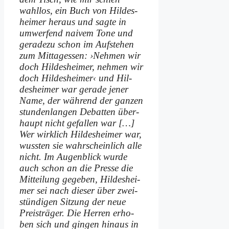
wahl­los, ein Buch von Hil­des­
hei­mer her­aus und sag­te in
um­wer­fend nai­vem To­ne und
ge­ra­de­zu schon im Auf­ste­hen
zum Mit­tag­essen: ›Neh­men wir
doch Hil­des­hei­mer, neh­men wir
doch Hil­des­hei­mer‹ und Hil­
des­hei­mer war ge­ra­de je­ner
Na­me, der wäh­rend der gan­zen
stun­den­lan­gen De­bat­ten über­
haupt nicht ge­fal­len war […]
Wer wirk­lich Hil­des­hei­mer war,
wuss­ten sie wahr­schein­lich al­le
nicht. Im Au­gen­blick wur­de
auch schon an die Pres­se die
Mit­tei­lung ge­ge­ben, Hil­des­hei­
mer sei nach die­ser über zwei­
stün­di­gen Sit­zung der neue
Preis­trä­ger. Die Her­ren er­ho­
ben sich und gin­gen hin­aus in