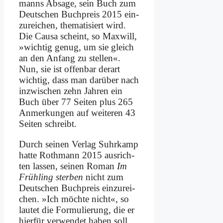
manns Ab­sa­ge, sein Buch zum
Deut­schen Buch­preis 2015 ein­
zu­rei­chen, the­ma­ti­siert wird.
Die Cau­sa scheint, so Max­will,
»wich­tig ge­nug, um sie gleich
an den An­fang zu stel­len«.
Nun, sie ist of­fen­bar der­art
wich­tig, dass man dar­über nach
in­zwi­schen zehn Jah­ren ein
Buch über 77 Sei­ten plus 265
An­mer­kun­gen auf wei­te­ren 43
Sei­ten schreibt.
Durch sei­nen Ver­lag Suhr­kamp
hat­te Roth­mann 2015 aus­rich­
ten las­sen, sei­nen Ro­man
Im
Früh­ling ster­ben
nicht zum
Deut­schen Buch­preis ein­zu­rei­
chen. »Ich möch­te nicht«, so
lau­tet die For­mu­lie­rung, die er
hier­für ver­wen­det ha­ben soll.