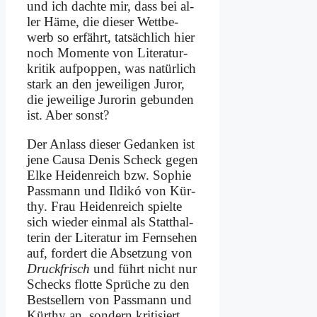
und ich dach­te mir, dass bei al­
ler Hä­me, die die­ser Wett­be­
werb so er­fährt, tat­säch­lich hier
noch Mo­men­te von Li­te­ra­tur­
kri­tik auf­pop­pen, was na­tür­lich
stark an den je­wei­li­gen Ju­ror,
die je­wei­li­ge Ju­ro­rin ge­bun­den
ist. Aber sonst?
Der An­lass die­ser Ge­dan­ken ist
je­ne Cau­sa De­nis Scheck ge­gen
El­ke Hei­den­reich bzw. So­phie
Pass­mann und Il­di­kó von Kür­
thy. Frau Hei­den­reich spiel­te
sich wie­der ein­mal als Statt­hal­
te­rin der Li­te­ra­tur im Fern­se­hen
auf, for­dert die Ab­set­zung von
Druck­frisch
und führt nicht nur
Schecks flot­te Sprü­che zu den
Best­sel­lern von Pass­mann und
Kür­thy an, son­dern kri­ti­siert