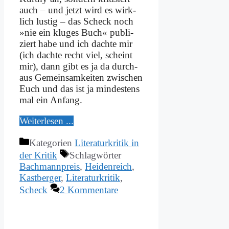
auch – und jetzt wird es wirk­
lich lu­stig – das Scheck noch
»nie ein klu­ges Buch« pu­bli­
ziert ha­be und ich dach­te mir
(ich dach­te recht viel, scheint
mir), dann gibt es ja da durch­
aus Ge­mein­sam­kei­ten zwi­schen
Euch und das ist ja min­de­stens
mal ein An­fang.
Wei­ter­le­sen ...
Kategorien
Literaturkritik in
der Kritik
Schlagwörter
Bachmannpreis
,
Heidenreich
,
Kastberger
,
Literaturkritik
,
Scheck
2 Kommentare