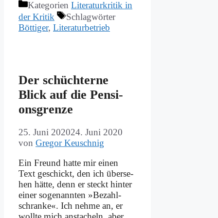
Kategorien
Literaturkritik in
der Kritik
Schlagwörter
Böttiger
,
Literaturbetrieb
Der schüch­ter­ne
Blick auf die Pen­si­
ons­gren­ze
25. Juni 2020
24. Juni 2020
von
Gregor Keuschnig
Ein Freund hat­te mir ei­nen
Text ge­schickt, den ich über­se­
hen hät­te, denn er steckt hin­ter
ei­ner so­ge­nann­ten »Be­zahl­
schran­ke«. Ich neh­me an, er
woll­te mich an­sta­cheln, aber