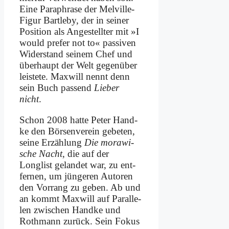
Ei­ne Pa­ra­phra­se der Mel­ville-
Fi­gur Bart­le­by, der in sei­ner
Po­si­ti­on als An­ge­stell­ter mit »I
would pre­fer not to« pas­si­ven
Wi­der­stand sei­nem Chef und
über­haupt der Welt ge­gen­über
lei­ste­te. Max­will nennt denn
sein Buch pas­send
Lie­ber
nicht
.
Schon 2008 hat­te Pe­ter Hand­
ke den Bör­sen­ver­ein ge­be­ten,
sei­ne Er­zäh­lung
Die mo­ra­wi­
sche Nacht
, die auf der
Longlist ge­lan­det war, zu ent­
fer­nen, um jün­ge­ren Au­toren
den Vor­rang zu ge­ben. Ab und
an kommt Max­will auf Par­al­le­
len zwi­schen Hand­ke und
Roth­mann zu­rück. Sein Fo­kus