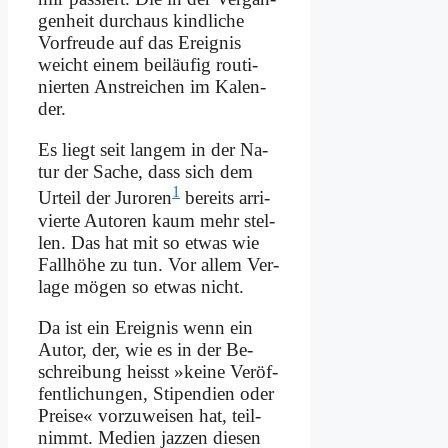
gen­heit durch­aus kind­li­che
Vor­freu­de auf das Er­eig­nis
weicht ei­nem bei­läu­fig rou­ti­
nier­ten An­strei­chen im Ka­len­
der.
Es liegt seit lan­gem in der Na­
tur der Sa­che, dass sich dem
1
Ur­teil der Ju­ro­ren
be­reits ar­ri­
vier­te Au­toren kaum mehr stel­
len. Das hat mit so et­was wie
Fall­hö­he zu tun. Vor al­lem Ver­
la­ge mö­gen so et­was nicht.
Da ist ein Er­eig­nis wenn ein
Au­tor, der, wie es in der Be­
schrei­bung heisst »kei­ne Ver­öf­
fent­li­chun­gen, Sti­pen­di­en oder
Prei­se« vor­zu­wei­sen hat, teil­
nimmt. Me­di­en jazzen die­sen