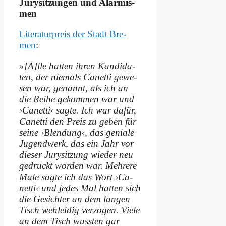
Ju­ry­sit­zun­gen und Alar­mis­
men
Li­te­ra­tur­preis der Stadt Bre­
men
:
»[A]lle hat­ten ih­ren Kan­di­da­
ten, der nie­mals Ca­net­ti ge­we­
sen war, ge­nannt, als ich an
die Rei­he ge­kom­men war und
›Ca­net­ti‹ sag­te. Ich war da­für,
Ca­net­ti den Preis zu ge­ben für
sei­ne ›Blen­dung‹, das ge­nia­le
Ju­gend­werk, das ein Jahr vor
die­ser Ju­ry­sit­zung wie­der neu
ge­druckt wor­den war. Meh­re­re
Ma­le sag­te ich das Wort ›Ca­
net­ti‹ und je­des Mal hat­ten sich
die Ge­sich­ter an dem lan­gen
Tisch weh­lei­dig ver­zo­gen. Vie­le
an dem Tisch wuss­ten gar