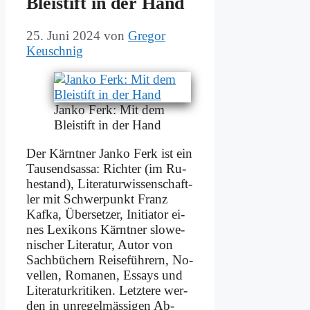
Blei­stift in der Hand
25. Juni 2024
von
Gregor
Keuschnig
Jan­ko Ferk: Mit dem
Blei­stift in der Hand
Der Kärnt­ner Jan­ko Ferk ist ein
Tau­send­sas­sa: Rich­ter (im Ru­
he­stand), Li­te­ra­tur­wis­sen­schaft­
ler mit Schwer­punkt Franz
Kaf­ka, Über­set­zer, In­itia­tor ei­
nes Le­xi­kons Kärnt­ner slo­we­
ni­scher Li­te­ra­tur, Au­tor von
Sach­bü­chern Rei­se­füh­rern, No­
vel­len, Ro­ma­nen, Es­says und
Li­te­ra­tur­kri­ti­ken. Letz­te­re wer­
den in un­re­gel­mä­ssi­gen Ab­