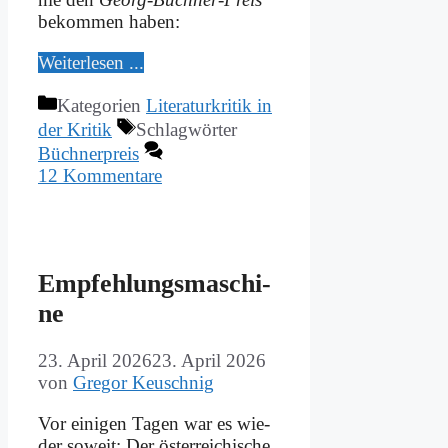
be­kom­men ha­ben:
Wei­ter­le­sen ...
Kategorien
Literaturkritik in
der Kritik
Schlagwörter
Büchnerpreis
12 Kommentare
Emp­feh­lungs­ma­schi­
ne
23. April 2026
23. April 2026
von
Gregor Keuschnig
Vor ei­ni­gen Ta­gen war es wie­
der so­weit: Der öster­rei­chi­sche