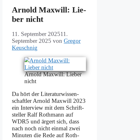
Ar­nold Max­will: Lie­
ber nicht
11. September 2025
11.
September 2025
von
Gregor
Keuschnig
Ar­nold Max­will: Lie­ber
nicht
Da hört der Li­te­ra­tur­wis­sen­
schaft­ler Ar­nold Max­will 2023
ein In­ter­view mit dem Schrift­
stel­ler Ralf Roth­mann auf
WDR5 und är­gert sich, dass
nach noch nicht ein­mal zwei
Mi­nu­ten die Re­de auf Roth­