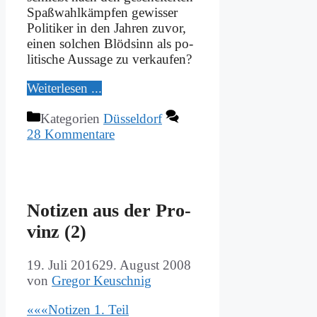
Spaß­wahl­kämp­fen ge­wis­ser
Po­li­ti­ker in den Jah­ren zu­vor,
ei­nen sol­chen Blöd­sinn als po­
li­ti­sche Aus­sa­ge zu ver­kau­fen?
Wei­ter­le­sen ...
Kategorien
Düsseldorf
28 Kommentare
No­ti­zen aus der Pro­
vinz (2)
19. Juli 2016
29. August 2008
von
Gregor Keuschnig
«««No­ti­zen 1. Teil