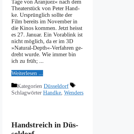
Ta­ge von Aran­juez« nach dem
Thea­ter­stück von Pe­ter Hand­
ke. Ur­sprüng­lich soll­te der
Film be­reits im No­vem­ber in
die Ki­nos kom­men. Jetzt heisst
es 27. Ja­nu­ar. Ein Vor­ab­link ist
nicht mög­lich, da er im 3D
»Natural-Depth«-Verfahren ge­
dreht wur­de. Wie im­mer bin
ich zu früh; ...
Wei­ter­le­sen ...
Kategorien
Düsseldorf
Schlagwörter
Handke
,
Wenders
Hand­streich in Düs­
sel­dorf