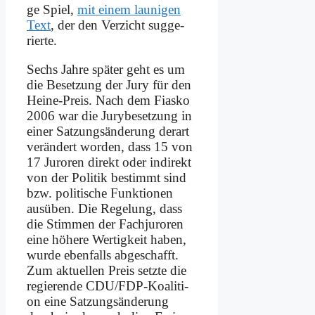
ge Spiel,
mit ei­nem lau­ni­gen
Text
, der den Ver­zicht sug­ge­
rier­te.
Sechs Jah­re spä­ter geht es um
die Be­set­zung der Ju­ry für den
Hei­ne-Preis. Nach dem Fi­as­ko
2006 war die Ju­ry­be­set­zung in
ei­ner Sat­zungs­än­de­rung der­art
ver­än­dert wor­den, dass 15 von
17 Ju­ro­ren di­rekt oder in­di­rekt
von der Po­li­tik be­stimmt sind
bzw. po­li­ti­sche Funk­tio­nen
aus­üben. Die Re­ge­lung, dass
die Stim­men der Fach­ju­ro­ren
ei­ne hö­he­re Wer­tig­keit ha­ben,
wur­de eben­falls ab­ge­schafft.
Zum ak­tu­el­len Preis setz­te die
re­gie­ren­de CDU/FDP-Ko­ali­ti­
on ei­ne Sat­zungs­än­de­rung