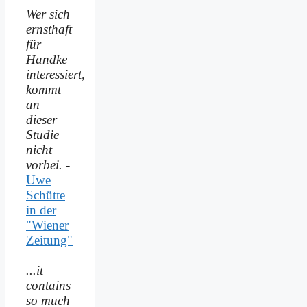
Wer sich
ernsthaft
für
Handke
interessiert,
kommt
an
dieser
Studie
nicht
vorbei.
-
Uwe
Schütte
in der
"Wiener
Zeitung"
...it
contains
so much