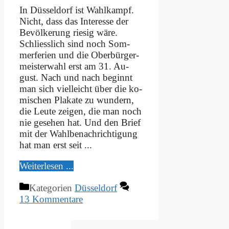
In Düs­sel­dorf ist Wahl­kampf.
Nicht, dass das In­ter­es­se der
Be­völ­ke­rung rie­sig wä­re.
Schliess­lich sind noch Som­
mer­fe­ri­en und die Ober­bür­ger­
mei­ster­wahl erst am 31. Au­
gust. Nach und nach be­ginnt
man sich viel­leicht über die ko­
mi­schen Pla­ka­te zu wun­dern,
die Leu­te zei­gen, die man noch
nie ge­se­hen hat. Und den Brief
mit der Wahl­be­nach­rich­ti­gung
hat man erst seit ...
Wei­ter­le­sen ...
Kategorien
Düsseldorf
13 Kommentare