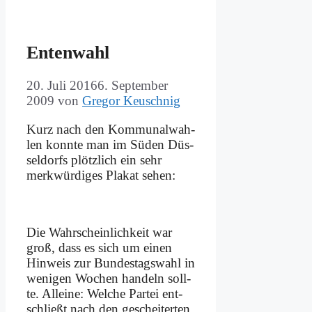
En­ten­wahl
20. Juli 2016
6. September
2009
von
Gregor Keuschnig
Kurz nach den Kom­mu­nal­wah­
len konn­te man im Sü­den Düs­
sel­dorfs plötz­lich ein sehr
merk­wür­di­ges Pla­kat se­hen:
Die Wahr­schein­lich­keit war
groß, dass es sich um ei­nen
Hin­weis zur Bun­des­tags­wahl in
we­ni­gen Wo­chen han­deln soll­
te. Al­lei­ne: Wel­che Par­tei ent­
schließt nach den ge­schei­ter­ten