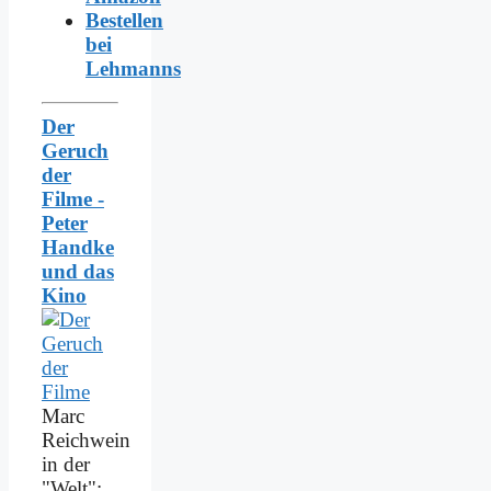
Bestellen
bei
Lehmanns
Der
Geruch
der
Filme -
Peter
Handke
und das
Kino
Marc
Reichwein
in der
"Welt":