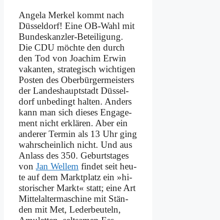
An­ge­la Mer­kel kommt nach
Düs­sel­dorf! Ei­ne OB-Wahl mit
Bun­des­kanz­ler-Be­tei­li­gung.
Die CDU möch­te den durch
den Tod von Joa­chim Er­win
va­kan­ten, stra­te­gisch wich­ti­gen
Po­sten des Ober­bür­ger­mei­sters
der Lan­des­haupt­stadt Düs­sel­
dorf un­be­dingt hal­ten. An­ders
kann man sich die­ses En­ga­ge­
ment nicht er­klä­ren. Aber ein
an­de­rer Ter­min als 13 Uhr ging
wahr­schein­lich nicht. Und aus
An­lass des 350. Ge­burts­ta­ges
von
Jan Wel­lem
fin­det seit heu­
te auf dem Markt­platz ein »hi­
sto­ri­scher Markt« statt; ei­ne Art
Mittel­altermaschine mit Stän­
den mit Met, Le­der­beu­teln,