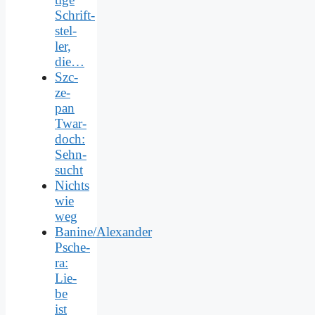
Schrift­
stel­
ler,
die…
Szc­
ze­
pan
Twar­
doch:
Sehn­
sucht
Nichts
wie
weg
Banine/Alexander
Psche­
ra:
Lie­
be
ist