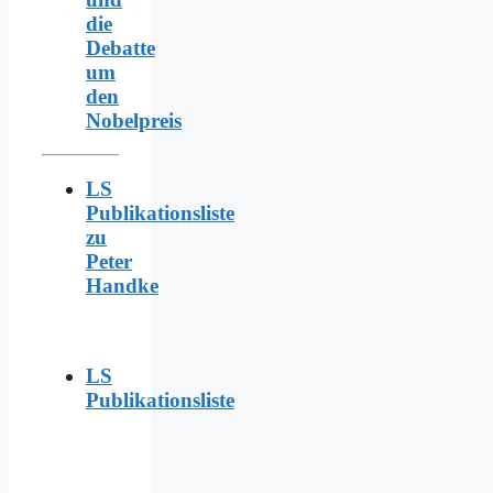
die
Debatte
um
den
Nobelpreis
LS
Publikationsliste
zu
Peter
Handke
LS
Publikationsliste