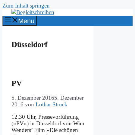
Zum Inhalt springen
Menü
Düsseldorf
PV
5. Dezember 2016
5. Dezember
2016
von
Lothar Struck
12.30 Uhr, Pres­se­vor­füh­rung
(»PV«) in Düs­sel­dorf von Wim
Wen­ders’ Film »Die schö­nen