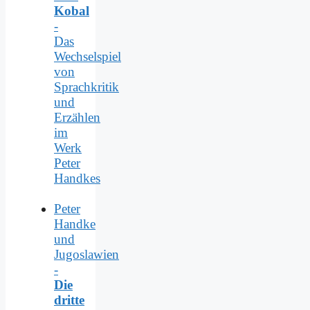
Kobal
-
Das
Wechselspiel
von
Sprachkritik
und
Erzählen
im
Werk
Peter
Handkes
Peter
Handke
und
Jugoslawien
-
Die
dritte