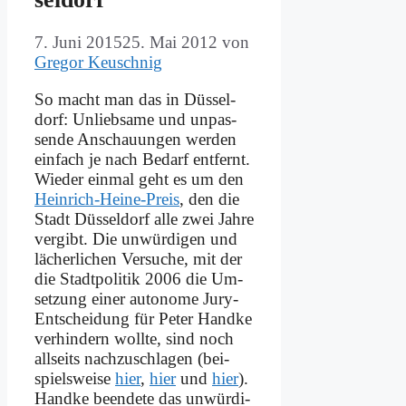
7. Juni 2015
25. Mai 2012
von
Gregor Keuschnig
So macht man das in Düs­sel­
dorf: Un­lieb­sa­me und un­pas­
sen­de An­schau­un­gen wer­den
ein­fach je nach Be­darf ent­fernt.
Wie­der ein­mal geht es um den
Hein­rich-Hei­ne-Preis
, den die
Stadt Düs­sel­dorf al­le zwei Jah­re
ver­gibt. Die un­wür­di­gen und
lä­cher­li­chen Ver­su­che, mit der
die Stadt­po­li­tik 2006 die Um­
set­zung ei­ner au­to­no­me Ju­ry-
Ent­schei­dung für Pe­ter Hand­ke
ver­hin­dern woll­te, sind noch
all­seits nach­zu­schla­gen (bei­
spiels­wei­se
hier
,
hier
und
hier
).
Hand­ke be­en­de­te das un­wür­di­