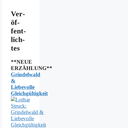
Ver­
öf­
fent­
lich­
tes
**NEUE
ERZÄHLUNG**
Grindelwald
&
Liebevolle
Gleichgültigkeit