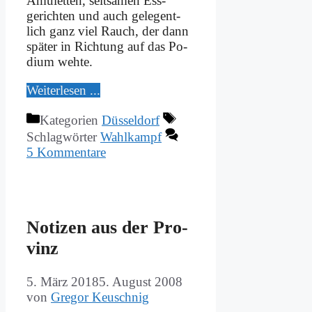
Amu­let­ten, selt­sa­men Ess­
gerichten und auch ge­le­gent­
lich ganz viel Rauch, der dann
spä­ter in Rich­tung auf das Po­
di­um weh­te.
Wei­ter­le­sen ...
Kategorien
Düsseldorf
Schlagwörter
Wahlkampf
5 Kommentare
No­ti­zen aus der Pro­
vinz
5. März 2018
5. August 2008
von
Gregor Keuschnig