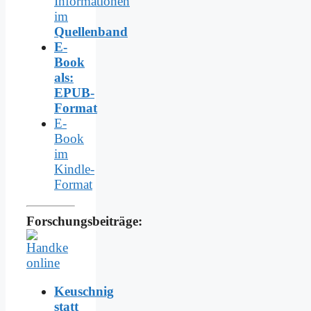
Informationen
im
Quellenband
E-
Book
als:
EPUB-
Format
E-
Book
im
Kindle-
Format
Forschungsbeiträge:
Keuschnig
statt