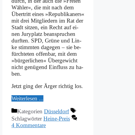
durch, in der auch die »Frei­en
Wäh­ler«, die mit nach dem
Über­tritt ei­nes »Re­pu­bli­ka­ners«
mit drei Mit­glie­dern im Rat der
Stadt sit­zen, ein Recht auf ei­
nen Ju­ry­platz be­an­spru­chen
durf­ten. SPD, Grü­ne und Lin­
ke stimm­ten da­ge­gen – sie be­
fürch­te­ten of­fen­bar, mit dem
»bür­ger­li­chen« Über­ge­wicht
nicht ge­nü­gend Ein­fluss zu ha­
ben.
Jetzt ging der Är­ger rich­tig los.
Wei­ter­le­sen ...
Kategorien
Düsseldorf
Schlagwörter
Heine-Preis
4 Kommentare