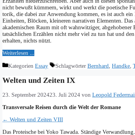
Er­zähl­ten nie­der­zu­schrei­ben. Aber auch in die­sen spon­ta
nicht be­wußt küm­mern, wirkt und werkt die poe­ti­sche Fun
to­rik, die da­bei zur An­wen­dung kom­men, es ist auch ein Ha
Ein­hei­ten, Blöcken, klei­ne­ren nar­ra­ti­ven Ele­men­ten. Da
aka­de­mi­schen Raum mit oft wahn­wit­zi­ger, ab­ge­ho­be­ner Be
tat­säch­li­chen Er­zäh­len nicht mehr viel zu tun hat und den 
er­hal­ten, nichts nützt.
Wei­ter­le­sen ...
Kategorien
Essay
Schlagwörter
Bernhard
,
Handke
,
Wel­ten und Zei­ten IX
23. September 2024
23. Juli 2024
von
Leopold Federmai
Trans­ver­sa­le Rei­sen durch die Welt der Ro­ma­ne
← Wel­ten und Zei­ten VIII
Das Prot­e­i­sche bei Yo­ko Ta­wa­da. Stän­di­ge Ver­wand­lung