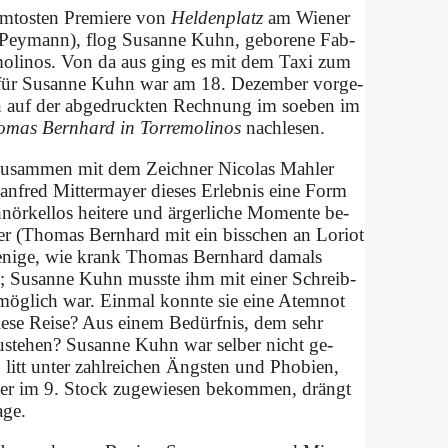
­to­sten Pre­mie­re von
Hel­den­platz
am Wie­ner
us Pey­mann), flog Su­san­ne Kuhn, ge­bo­re­ne Fab­
­mo­li­nos. Von da aus ging es mit dem Ta­xi zum
für Su­san­ne Kuhn war am 18. De­zem­ber vor­ge­
man auf der ab­ge­druck­ten Rech­nung im so­eben im
mas Bern­hard in Tor­re­mo­li­nos
nach­le­sen.
te zu­sam­men mit dem Zeich­ner Ni­co­las Mahler
fred Mit­ter­may­er die­ses Er­leb­nis ei­ne Form
ör­kel­los hei­te­re und är­ger­li­che Mo­men­te be­
hler (Tho­mas Bern­hard mit ein biss­chen an Lo­ri­ot
e­ni­ge, wie krank Tho­mas Bern­hard da­mals
n; Su­san­ne Kuhn muss­te ihm mit ei­ner Schreib­
 mög­lich war. Ein­mal konn­te sie ei­ne Atem­not
ie­se Rei­se? Aus ei­nem Be­dürf­nis, dem sehr
u­ste­hen? Su­san­ne Kuhn war sel­ber nicht ge­
n, litt un­ter zahl­rei­chen Äng­sten und Pho­bien,
mer im 9. Stock zu­ge­wie­sen be­kom­men, drängt
­ge.