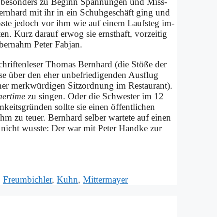
 be­son­ders zu Be­ginn Span­nun­gen und Miss­
« Bern­hard mit ihr in ein Schuh­ge­schäft ging und
ss­te je­doch vor ihm wie auf ei­nem Lauf­steg im­
n. Kurz dar­auf er­wog sie ernst­haft, vor­zei­tig
ber­nahm Pe­ter Fab­jan.
schrif­ten­le­ser Tho­mas Bern­hard (die Stö­ße der
i­se über den eher un­be­frie­di­gen­den Aus­flug
er merk­wür­di­gen Sitz­ord­nung im Re­stau­rant).
er­ti­me
zu sin­gen. Oder die Schwe­ster im 12
ts­grün­den soll­te sie ei­nen öf­fent­li­chen
m zu teu­er. Bern­hard sel­ber war­te­te auf ei­nen
nicht wuss­te: Der war mit Pe­ter Hand­ke zur
,
Freumbichler
,
Kuhn
,
Mittermayer