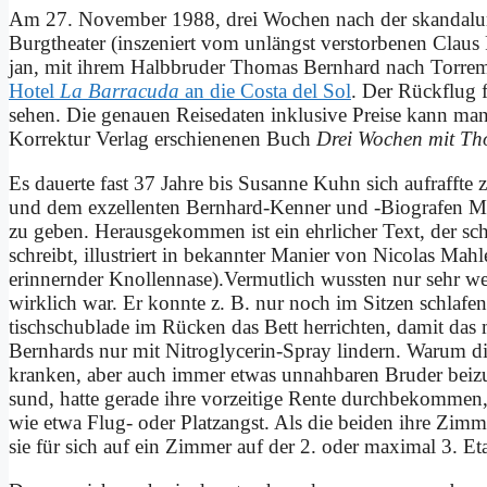
Am 27. No­vem­ber 1988, drei Wo­chen nach der skan­dalum
Burg­thea­ter (in­sze­niert vom un­längst ver­stor­be­nen Cla
jan, mit ih­rem Halb­bru­der Tho­mas Bern­hard nach Tor­re
Ho­tel
La Bar­ra­cu­da
an die Co­sta del Sol
. Der Rück­flug 
se­hen. Die ge­nau­en Rei­se­da­ten in­klu­si­ve Prei­se kann 
Kor­rek­tur Ver­lag er­schie­ne­nen Buch
Drei Wo­chen mit Tho­
Es dau­er­te fast 37 Jah­re bis Su­san­ne Kuhn sich auf­raff­
und dem ex­zel­len­ten Bern­hard-Ken­ner und ‑Bio­gra­fen Man­
zu ge­ben. Her­aus­ge­kom­men ist ein ehr­li­cher Text, der schn
schreibt, il­lu­striert in be­kann­ter Ma­nier von Ni­co­las Ma
er­in­nern­der Knollennase).Vermutlich wuss­ten nur sehr w
wirk­lich war. Er konn­te z. B. nur noch im Sit­zen schla­fe
tisch­schub­la­de im Rücken das Bett her­rich­ten, da­mit das
Bern­hards nur mit Ni­tro­gly­ce­rin-Spray lin­dern. War­um d
kran­ken, aber auch im­mer et­was un­nah­ba­ren Bru­der bei­z
sund, hat­te ge­ra­de ih­re vor­zei­ti­ge Ren­te durch­be­kom­me
wie et­wa Flug- oder Platz­angst. Als die bei­den ih­re Zim­
sie für sich auf ein Zim­mer auf der 2. oder ma­xi­mal 3. Eta