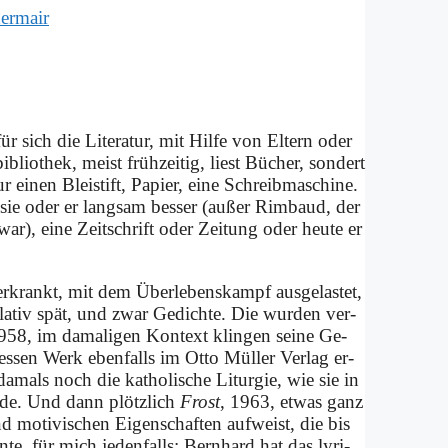
ermair
ür sich die Li­te­ra­tur, mit Hil­fe von El­tern oder
blio­thek, meist früh­zei­tig, liest Bü­cher, son­dert
ei­nen Blei­stift, Pa­pier, ei­ne Schreib­ma­schi­ne.
rd sie oder er lang­sam bes­ser (au­ßer Rim­baud, der
ar), ei­ne Zeit­schrift oder Zei­tung oder heu­te er
­krankt, mit dem Über­le­bens­kampf aus­ge­la­stet,
­la­tiv spät, und zwar Ge­dich­te. Die wur­den ver­
1958, im da­ma­li­gen Kon­text klin­gen sei­ne Ge­
(des­sen Werk eben­falls im Ot­to Mül­ler Ver­lag er­
 da­mals noch die ka­tho­li­sche Lit­ur­gie, wie sie in
ur­de. Und dann plötz­lich
Frost
, 1963, et­was ganz
und mo­ti­vi­schen Ei­gen­schaf­ten auf­weist, die bis
­te, für mich je­den­falls: Bern­hard hat das ly­ri­