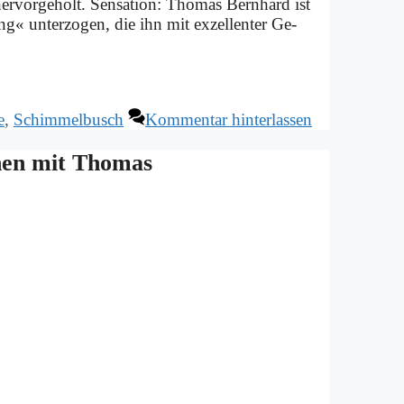
er­vor­ge­holt. Sen­sa­ti­on: Tho­mas Bern­hard ist
g« un­ter­zo­gen, die ihn mit ex­zel­len­ter Ge­
e
,
Schimmelbusch
Kommentar hinterlassen
en mit Tho­mas