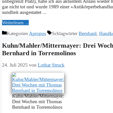
un­be­grenzt Platz), ha­be ich aus ak­tu­el­lem An­lass wie­der h
gar nicht tot und wur­de 1989 ei­ner »An­ti­kör­per­be­hand­lun
sund­heit aus­ge­stat­tet ...
Wei­ter­le­sen ...
Kategorien
Apropos
Schlagwörter
Bernhard
,
Handk
Kuhn/Mahler/Mittermayer: Drei Wo­ch
Bern­hard in Tor­re­mo­li­nos
24. Juli 2025
von
Lothar Struck
Kuhn/Mahler/Mittermayer:
Drei Wo­chen mit Tho­mas
Bern­hard in Tor­re­mo­li­nos