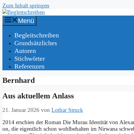
Zum Inhalt springen
Menü
Be­gleit­schrei­ben
Grund­sätz­li­ches
Au­toren
Stich­wör­ter
Re­fe­ren­zen
Bernhard
Aus ak­tu­el­lem An­lass
21. Januar 2026
von
Lothar Struck
2014 er­schien der Ro­man Die Murau Iden­ti­tät von Alex­an­
on, die ei­gent­lich schon wohl­be­hal­ten im Nir­wa­na schweb