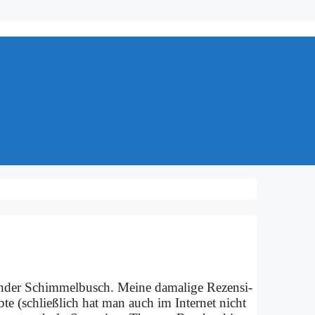
der Schim­mel­busch. Mei­ne da­ma­li­ge Re­zen­si­
­te (schließ­lich hat man auch im In­ter­net nicht