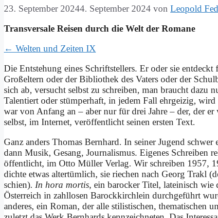
23. September 2024
4. September 2024
von
Leopold Fed
Trans­ver­sa­le Rei­sen durch die Welt der Ro­ma­ne
← Wel­ten und Zei­ten IX
Die Ent­ste­hung ei­nes Schrift­stel­lers. Er oder sie ent­deckt f
Groß­el­tern oder der Bi­blio­thek des Va­ters oder der Schul­bi­
sich ab, ver­sucht selbst zu schrei­ben, man braucht da­zu nur 
Ta­len­tiert oder stüm­per­haft, in je­dem Fall ehr­gei­zig, wi
war von An­fang an – aber nur für drei Jah­re – der, der er w
selbst, im In­ter­net, ver­öf­fent­licht sei­nen er­sten Text.
Ganz an­ders Tho­mas Bern­hard. In sei­ner Ju­gend schwer er
dann Mu­sik, Ge­sang, Jour­na­lis­mus. Ei­ge­nes Schrei­ben re
öf­fent­licht, im Ot­to Mül­ler Ver­lag. Wir schrei­ben 1957, 
dich­te et­was al­ter­tüm­lich, sie rie­chen nach Ge­org Tra­kl 
schien).
In ho­ra mor­tis
, ein ba­rocker Ti­tel, la­tei­nisch wie
Öster­reich in zahl­lo­sen Ba­rock­kirch­lein durch­ge­führt w
an­de­res, ein Ro­man, der al­le sti­li­sti­schen, the­ma­ti­schen 
zu­letzt das Werk Bern­hards kenn­zeich­ne­ten. Das In­ter­es­san