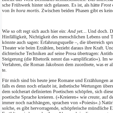
sche Früh­werk hin­ter sich ge­las­sen. Es ist, als hät­te
Frost
e
von
In ho­ra mor­tis
. Zwi­schen bei­den Pha­sen gibt es kei
Wie so oft regt sich auch hier ein:
And yet…
Und doch. Denn
Hin­fäl­lig­keit, Nich­tig­keit des mensch­li­chen Le­bens und T
könn­te auch sa­gen: Er­fah­rungs­quel­le –, die über­reich spr
Thea­ter wie beim Er­zäh­len, be­zieht dar­aus ih­re Kraft. Und
dich­te­ri­sche Tech­ni­ken auf sei­ne Pro­sa über­tra­gen: An­ti­t
Stei­ge­rung (die Rhe­to­rik nennt das »am­pli­fi­ca­tio«). Im we­s
Ver­fah­ren, die Ro­man Ja­kobson dem zu­ord­ne­te, was er als
te.
Für mich sind bis heu­te je­ne Ro­ma­ne und Er­zäh­lun­gen am a
falls es denn noch er­laubt ist, äs­the­ti­sche Wer­tun­gen über
dem sol­cher­art de­fi­nier­ten Poe­ti­schen schöp­fen, sich die
poe­ti­sche Spra­che kre­ieren. (»Kre­ieren« wie
crea­te
, auf d
im­mer noch nach­hän­gen, spra­chen von »Poie­sis«.) Na­tür­
sol­che, es gibt her­vor­ra­gen­de, schöp­fe­ri­sche münd­li­che