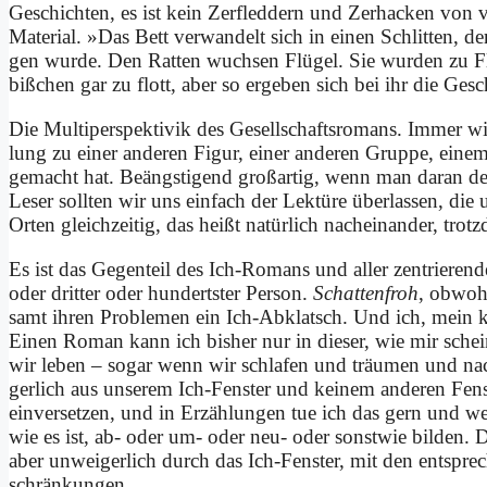
Ge­schich­ten, es ist kein Zer­fled­dern und Zer­hacken von vo
Ma­te­ri­al. »Das Bett ver­wan­delt sich in ei­nen Schlit­ten, 
gen wur­de. Den Rat­ten wuch­sen Flü­gel. Sie wur­den zu Fl
biß­chen gar zu flott, aber so er­ge­ben sich bei ihr die Ge­sch
Die Mul­ti­per­spek­ti­vik des Ge­sell­schafts­ro­mans. Im­mer w
lung zu ei­ner an­de­ren Fi­gur, ei­ner an­de­ren Grup­pe, ei­ne
ge­macht hat. Be­äng­sti­gend groß­ar­tig, wenn man dar­an de
Le­ser soll­ten wir uns ein­fach der Lek­tü­re über­las­sen, di
Or­ten gleich­zei­tig, das heißt na­tür­lich nach­ein­an­der, tro
Es ist das Ge­gen­teil des Ich-Ro­mans und al­ler zen­trie­ren­de
oder drit­ter oder hun­dert­ster Per­son.
Schat­ten­froh
, ob­woh
samt ih­ren Pro­ble­men ein Ich-Ab­klatsch. Und ich, mein klei
Ei­nen Ro­man kann ich bis­her nur in die­ser, wie mir schei
wir le­ben – so­gar wenn wir schla­fen und träu­men und na
ger­lich aus un­se­rem Ich-Fen­ster und kei­nem an­de­ren Fen­
ein­ver­set­zen, und in Er­zäh­lun­gen tue ich das gern und w
wie es ist, ab- oder um- oder neu- oder sonst­wie bil­den. 
aber un­wei­ger­lich durch das Ich-Fen­ster, mit den ent­spre
schrän­kun­gen.