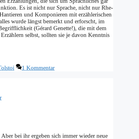
­nen Er­zäh­lun­gen, die sich um Sprach­li­ches gar
k­ti­on. Es ist nicht nur Spra­che, nicht nur Rhe­
n­tie­ren und Kom­po­nie­ren mit er­zäh­le­ri­schen
s al­les wur­de längst be­merkt und er­forscht, im
­griff­lich­keit (Gé­rard Ge­net­te!), die mit dem
Er­zäh­lern selbst, soll­ten sie je da­von Kennt­nis
Tolstoi
1 Kommentar
r
. Aber bei ihr er­ge­ben sich im­mer wie­der neue