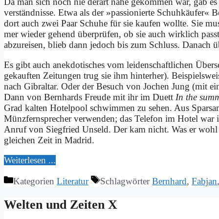
Da man sich noch nie der­art na­he ge­kom­men war, gab es
ver­ständ­nis­se. Et­wa als der »pas­sio­nier­te Schuh­käu­fer
dort auch zwei Paar Schu­he für sie kau­fen woll­te. Sie mu
mer wie­der ge­hend über­prü­fen, ob sie auch wirk­lich pass­te
ab­zu­rei­sen, blieb dann je­doch bis zum Schluss. Da­nach ü
Es gibt auch an­ek­do­ti­sches vom lei­den­schaft­li­chen Über­
ge­kauf­ten Zei­tun­gen trug sie ihm hin­ter­her). Bei­spiels­we
nach Gi­bral­tar. Oder der Be­such von Jo­chen Jung (mit ei­n
Dann von Bern­hards Freu­de mit ihr im Du­ett
In the sum­m
Grad kal­ten Ho­tel­pool schwim­men zu se­hen. Aus Spar­sam­kei
Münz­fern­spre­cher ver­wen­den; das Te­le­fon im Ho­tel war ih
An­ruf von Sieg­fried Un­seld. Der kam nicht. Was er wohl 
glei­chen Zeit in Ma­drid.
Wei­ter­le­sen ...
Kategorien
Literatur
Schlagwörter
Bernhard
,
Fabjan
Wel­ten und Zei­ten X