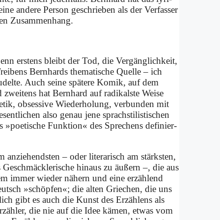
i­ne an­de­re Per­son ge­schrie­ben als der Ver­fas­ser
­nen Zu­sam­men­hang.
 er­stens bleibt der Tod, die Ver­gäng­lich­keit,
rei­bens Bern­hards the­ma­ti­sche Quel­le – ich
u­del­te. Auch sei­ne spä­te­re Ko­mik, auf dem
 zwei­tens hat Bern­hard auf ra­di­kal­ste Wei­se
he­tik, ob­ses­si­ve Wie­der­ho­lung, ver­bun­den mit
ent­li­chen al­so ge­nau je­ne sprach­sti­li­sti­schen
 »poe­ti­sche Funk­ti­on« des Spre­chens de­fi­nier­
n­zie­hend­sten – oder li­te­ra­risch am stärk­sten,
s Ge­schmäck­le­ri­sche hin­aus zu äu­ßern –, die aus
­sem im­mer wie­der nä­hern und ei­ne er­zäh­lend
eutsch »schöp­fen«; die al­ten Grie­chen, die uns
lich gibt es auch die Kunst des Er­zäh­lens als
 Er­zäh­ler, die nie auf die Idee kä­men, et­was vom