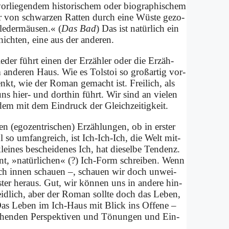
r­lie­gen­dem hi­sto­ri­schem oder bio­gra­phi­schem
der von schwar­zen Rat­ten durch ei­ne Wü­ste ge­zo­
e­der­mäu­sen.« (
Das Bad
) Das ist na­tür­lich ein
ich­ten, ei­ne aus der an­de­ren.
ie­der führt ei­nen der Er­zäh­ler oder die Er­zäh­
m an­de­ren Haus. Wie es Tol­stoi so groß­ar­tig vor­
nkt, wie der Ro­man ge­macht ist. Frei­lich, als
e uns hier- und dort­hin führt. Wir sind an vie­len
tz­dem mit dem Ein­druck der Gleich­zei­tig­keit.
n (ego­zen­tri­schen) Er­zäh­lun­gen, ob in er­ster
l so um­fang­reich, ist Ich-Ich-Ich, die Welt mit­
­nes be­schei­de­nes Ich, hat die­sel­be Ten­denz.
nt, »na­tür­li­chen« (?) Ich-Form schrei­ben. Wenn
ch in­nen schau­en –, schau­en wir doch un­wei­
ster her­aus. Gut, wir kön­nen uns in an­de­re hin­
eid­lich, aber der Ro­man soll­te doch das Le­ben,
Das Le­ben im Ich-Haus mit Blick ins Of­fe­ne –
­chen­den Per­spek­ti­ven und Tö­nun­gen und Ein­