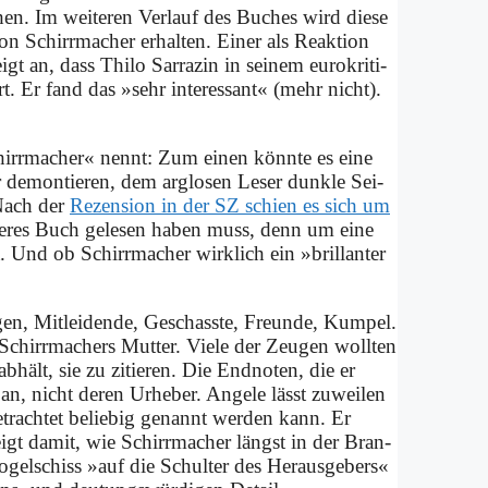
hen. Im wei­te­ren Ver­lauf des Bu­ches wird die­se
 Schirr­ma­cher er­halten. Ei­ner als Re­ak­ti­on
t an, dass Thi­lo Sar­ra­zin in sei­nem eu­ro­kri­ti­
 Er fand das »sehr in­ter­es­sant« (mehr nicht).
irr­ma­cher« nennt: Zum ei­nen könn­te es ei­ne
de­mon­tie­ren, dem arg­lo­sen Le­ser dunk­le Sei­
. Nach der
Re­zen­si­on in der SZ schien es sich um
e­res Buch ge­le­sen ha­ben muss, denn um ei­ne
. Und ob Schirr­ma­cher wirk­lich ein »bril­lan­ter
en, Mit­lei­den­de, Ge­schass­te, Freun­de, Kum­pel.
chirr­ma­chers Mut­ter. Vie­le der Zeu­gen woll­ten
­hält, sie zu zi­tie­ren. Die End­no­ten, die er
, nicht de­ren Ur­he­ber. An­ge­le lässt zu­wei­len
­trach­tet be­lie­big ge­nannt wer­den kann. Er
zeigt da­mit, wie Schirr­ma­cher längst in der Bran­
el­schiss »auf die Schul­ter des Her­aus­ge­bers«