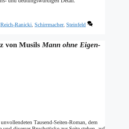
ns- und deu­tungs­wür­di­gen De­tail.
,
Reich-Ranicki
,
Schirrmacher
,
Steinfeld
nz von Mu­sils
Mann oh­ne Ei­gen­
s un­voll­ende­ten Tau­send-Sei­ten-Ro­man, dem
t­te und di­ver­ser Bruch­stücke zur Sei­te ste­hen, auf