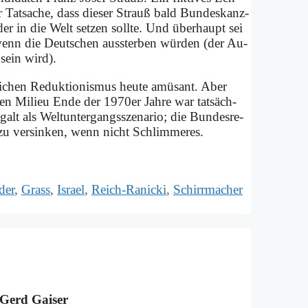
r Tat­sa­che, dass die­ser Strauß bald Bun­des­kanz­
er in die Welt set­zen soll­te. Und über­haupt sei
 wenn die Deut­schen aus­ster­ben wür­den (der Au­
l sein wird).
li­chen Re­duk­tio­nis­mus heu­te amü­sant. Aber
el­len Mi­lieu En­de der 1970er Jah­re war tat­säch­
galt als Welt­un­ter­gangs­sze­na­rio; die Bun­des­re­
 zu ver­sin­ken, wenn nicht Schlim­me­res.
der
,
Grass
,
Israel
,
Reich-Ranicki
,
Schirrmacher
r Gerd Gai­ser