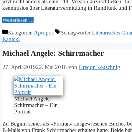
jetzt nicht an­ders als ei­ne 148. Ver­si­on an­zu­schlie­ßen. 
kennt­nis­los über Li­te­ra­tur­ver­mitt­lung in Rund­funk und
Wei­ter­le­sen ...
Kategorien
Apropos
Schlagwörter
Literarisches Quar
Ranicki
Mi­cha­el An­ge­le: Schirr­ma­cher
27. April 2019
22. Mai 2018
von
Gregor Keuschnig
Mi­cha­el An­ge­le:
Schirr­ma­cher – Ein
Por­trait
Zu Be­ginn sei­nes als »Por­trait« aus­ge­wie­se­nen Bu­ches be­
E‑Mails von Frank Schirr­ma­cher er­hal­ten hat­te. Bei­de ha