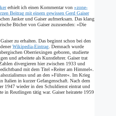
­ker
er­hielt ich ei­nen Kom­men­tar von
»zone­
r­zen Bei­trag mit ei­nem ge­wis­sen Gerd Gai­ser
wi­schen Jan­ker und Gai­ser auf­merk­sam. Das klang
­ri­sche Bü­cher von Gai­ser zu­zu­sen­den: »Die
er Gai­ser zu er­hal­ten. Das be­ginnt schon bei den
­de­ner
Wi­ki­pe­dia-Ein­trag
. Dem­nach wur­de
gi­schen Ober­ri­ex­in­gen ge­bo­ren, stu­dier­te
en und ar­bei­te­te als Kunst­leh­rer. Gai­ser trat
h­len di­ver­gie­ren hier zwi­schen 1933 und
n Ge­dicht­band mit dem Ti­tel »Rei­ter am Him­mel«.
­nal­so­zia­lis­mus und an den »Füh­rer«. Im Krieg
t in Ita­li­en in kur­zer Gefangen­schaft. Nach dem
 er 1947 wie­der in den Schul­dienst ein­trat und
in Reut­lin­gen tä­tig war. Gai­ser hei­ra­te­te 1959