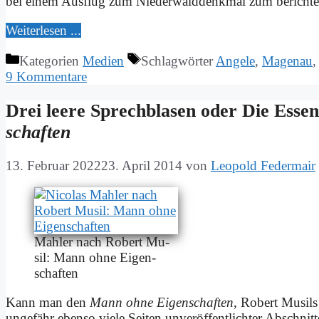
bei ei­nem Aus­flug zum Nie­der­wald­denk­mal zum be­rich­te
Wei­ter­le­sen ...
Kategorien
Medien
Schlagwörter
Angele
,
Magenau
9 Kommentare
Drei lee­re Sprech­bla­sen oder Die Es­se
schaf­ten
13. Februar 2022
23. April 2014
von
Leopold Federmair
Mahler nach Ro­bert Mu­
sil: Mann oh­ne Ei­gen­
schaf­ten
Kann man den
Mann oh­ne Ei­gen­schaf­ten
, Ro­bert Mu­sil
un­ge­fähr eben­so vie­le Sei­ten un­ver­öf­fent­lich­ter Ab­schni