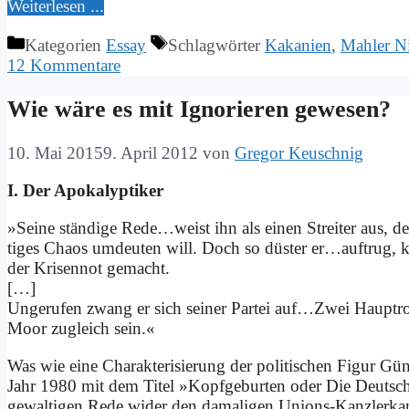
Wei­ter­le­sen ...
Kategorien
Essay
Schlagwörter
Kakanien
,
Mahler Ni
12 Kommentare
Wie wä­re es mit Igno­rie­ren ge­we­sen?
10. Mai 2015
9. April 2012
von
Gregor Keuschnig
I. Der Apo­ka­lyp­ti­ker
»Sei­ne stän­di­ge Rede…weist ihn als ei­nen Strei­ter aus, d
ti­ges Cha­os um­deu­ten will. Doch so dü­ster er…auftrug, ke
der Kri­sen­not ge­macht.
[…]
Un­ge­ru­fen zwang er sich sei­ner Par­tei auf…Zwei Haupt­ro
Moor zu­gleich sein.«
Was wie ei­ne Cha­rak­te­ri­sie­rung der po­li­ti­schen Fi­gur 
Jahr 1980 mit dem Ti­tel »Kopf­ge­bur­ten oder Die Deut­sche
ge­wal­ti­gen Re­de wi­der den da­ma­li­gen Uni­ons-Kanz­ler­­ka