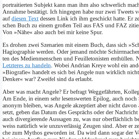
por­trai­tier­ten Sub­jekt kann man ihm al­so schwer­lich ma­c
An­nah­me be­stä­tigt. Ich hin­ge­gen ha­be nur zwei Tweets von
auf
die­sen Text
des­sen Link ich ihm ge­schickt hat­te. Er zeig
schen Buch zu ei­nem gro­ßen Teil aus FAS und FAZ zi­tiert.
Von »Nä­he« al­so auch bei mir kei­ne Spur.
Es dro­hen zwei Sze­na­ri­en mit ei­nem Buch, dass sich »Sch
Ha­gio­gra­phie wer­den. Oder je­mand möch­te Schirr­ma­cher 
ten des Me­di­en­men­schen und Feuil­le­to­ni­sten ent­hül­len
Letz­te­res zu han­deln
. Wo­bei An­dri­an Kreye wohl ein an­d
»Bio­gra­fie« han­delt es sich bei An­ge­le nun wirk­lich nicht
Den­ker« war? Zwei­fel sind da er­laubt.
Aber was macht An­ge­le? Er be­fragt Weg­ge­fähr­ten, Kol­le­g
Am En­de, in ei­nem sehr le­sens­wer­ten Epi­log, auch noch S
an­onym blei­ben, was An­ge­le ak­zep­tiert aber nicht da­von ab
setzt, ge­ben das Da­tum des Ge­sprächs oder der Nach­richt an
auch di­ver­gie­ren­de Aus­sa­gen zu, was nur ober­fläch­lich be
weiss na­tür­lich wie un­zu­ver­läs­sig Zeu­gen sind. Aber er 
che zum My­thos ge­wor­den ist. Da wird dann so­gar der Vo­g