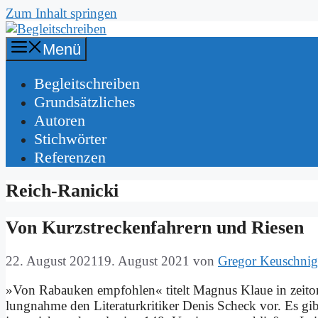
Zum Inhalt springen
Menü
Be­gleit­schrei­ben
Grund­sätz­li­ches
Au­toren
Stich­wör­ter
Re­fe­ren­zen
Reich-Ranicki
Von Kurz­strecken­fah­rern und Rie­sen
22. August 2021
19. August 2021
von
Gregor Keuschnig
»Von Ra­bau­ken emp­foh­len« ti­telt Ma­gnus Klaue in zeit­o
lung­nah­me den Li­te­ra­tur­kri­ti­ker De­nis Scheck vor. Es gi