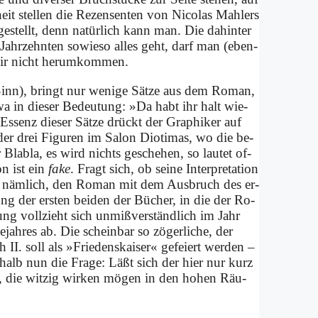
t­heit stel­len die Re­zen­sen­ten von Ni­co­las Mahlers
e­stellt, denn na­tür­lich kann man. Die da­hin­ter
ahr­zehn­ten so­wie­so al­les geht, darf man (eben­
 wir nicht her­um­kom­men.
Sinn), bringt nur we­ni­ge Sät­ze aus dem Ro­man,
­wa in die­ser Be­deu­tung: »Da habt ihr halt wie­
s­senz die­ser Sät­ze drückt der Gra­phiker auf
der drei Fi­gu­ren im Sa­lon Diot­imas, wo die be­
ur Bla­bla, es wird nichts ge­sche­hen, so lau­tet of­
ion ist ein
fake
. Fragt sich, ob sei­ne In­ter­pre­ta­ti­on
lan­te näm­lich, den Ro­man mit dem Aus­bruch des er­
gung der er­sten bei­den der Bü­cher, in die der Ro­
­lung voll­zieht sich unmißver­ständlich im Jahr
­res ab. Die schein­bar so zö­ger­li­che, der
ph II. soll als »Frie­dens­kai­ser« ge­fei­ert wer­den –
es­halb nun die Fra­ge: Läßt sich der hier nur kurz
en, die wit­zig wir­ken mö­gen in den ho­hen Räu­