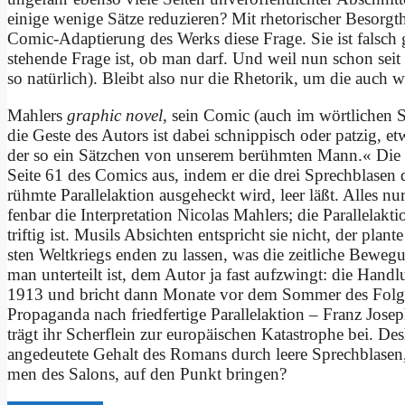
ei­ni­ge we­ni­ge Sät­ze re­du­zie­ren? Mit rhe­to­ri­scher Be­sorg
Co­mic-Ad­ap­tie­rung des Werks die­se Fra­ge. Sie ist falsch g
ste­hen­de Fra­ge ist, ob man darf. Und weil nun schon seit J
so na­tür­lich). Bleibt al­so nur die Rhe­to­rik, um die auch
Mahlers
gra­phic no­vel
, sein Co­mic (auch im wört­li­chen 
die Ge­ste des Au­tors ist da­bei schnip­pisch oder pat­zig, et
der so ein Sätz­chen von un­se­rem be­rühm­ten Mann.« Die E
Sei­te 61 des Co­mics aus, in­dem er die drei Sprech­bla­sen 
rühm­te Par­al­lel­ak­ti­on aus­ge­heckt wird, leer läßt. Al­les n
fen­bar die In­ter­pre­ta­ti­on Ni­co­las Mahlers; die Paral­lelakt
trif­tig ist. Mu­sils Ab­sich­ten ent­spricht sie nicht, der p
sten Welt­kriegs en­den zu las­sen, was die zeit­li­che Be­we­
man un­ter­teilt ist, dem Au­tor ja fast auf­zwingt: die Hand
1913 und bricht dann Mo­na­te vor dem Som­mer des Fol­ge­jah
Pro­pa­gan­da nach fried­fer­ti­ge Par­al­lel­ak­ti­on – Franz Jo­se
trägt ihr Scherf­lein zur eu­ro­päi­schen Kata­strophe bei. D
an­ge­deu­te­te Ge­halt des Ro­mans durch lee­re Sprech­bla­s
men des Sa­lons, auf den Punkt brin­gen?