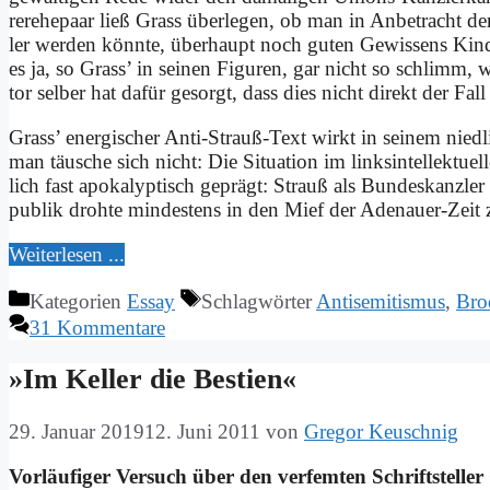
rer­ehe­paar ließ Grass über­le­gen, ob man in An­be­tracht de
ler wer­den könn­te, über­haupt noch gu­ten Ge­wis­sens Kin­d
es ja, so Grass’ in sei­nen Fi­gu­ren, gar nicht so schlimm,
tor sel­ber hat da­für ge­sorgt, dass dies nicht di­rekt der Fal
Grass’ en­er­gi­scher An­ti-Strauß-Text wirkt in sei­nem nied­
man täu­sche sich nicht: Die Si­tua­ti­on im links­in­tel­lek­tu­
lich fast apo­ka­lyp­tisch ge­prägt: Strauß als Bun­des­kanz­ler 
pu­blik droh­te min­de­stens in den Mief der Ade­nau­er-Zeit
Wei­ter­le­sen ...
Kategorien
Essay
Schlagwörter
Antisemitismus
,
Bro
31 Kommentare
»Im Kel­ler die Be­sti­en«
29. Januar 2019
12. Juni 2011
von
Gregor Keuschnig
Vor­läu­fi­ger Ver­such über den ver­fem­ten Schrift­stel­le