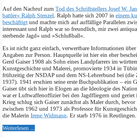
Auf den Nach­ruf zum
Tod des Schrift­stel­lers Jo­sef W. Jan
batt­ler« Ralph Sten­zel
. Ralph hat­te sich 2007 in
ei­nem ku
be­schäf­tigt
und mach­te mich auf auf­fäl­li­ge Par­al­le­len z
in­ter­es­sant und Ralph war so freund­lich, mir zwei an­ti­qua
ster­ben­de Jagd« und »Schluß­ball«.
Es ist nicht ganz ein­fach, ver­wert­ba­re In­for­ma­tio­nen üb
An­ga­ben zur Per­son. Haupt­quel­le ist hier ein eher be­schei
Gerd Gai­ser 1908 als Sohn ei­nes Land­pfar­rers im württember
Kunst­ge­schich­te und Ma­le­rei, pro­mo­vier­te 1934 in Tü­bin­g
früh­zei­tig der NSDAP und dem NS-Leh­rer­bund bei (die Za
1937). 1941 er­schien sei­ne er­ste Buch­pu­bli­ka­ti­on – ei
Gai­ser übt sich hier in Elo­gen an die Ideo­lo­gie des Na­tio
war er Luft­waf­fen­of­fi­zier bei den Jagd­flie­gern und ge­rie
Krieg schlug sich Gai­ser zu­nächst als Ma­ler durch, be­vor
zwi­schen 1962 und 1973 als Pro­fes­sor für Kunst­ge­schich­te 
die Ma­le­rin
Ire­ne Wid­mann
. Er starb 1976 in Reut­lin­gen.
Wei­ter­le­sen ...