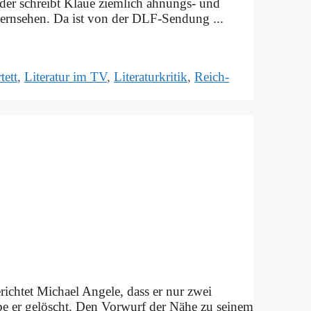
Lei­der schreibt Klaue ziem­lich ah­­nungs- und
 Fern­se­hen. Da ist von der DLF-Sen­­dung ...
tett
,
Literatur im TV
,
Literaturkritik
,
Reich-
rich­tet Mi­cha­el An­ge­le, dass er nur zwei
­be er ge­löscht. Den Vor­wurf der Nä­he zu sei­nem