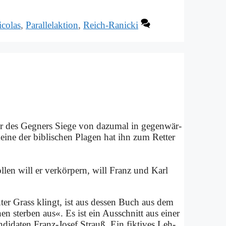
colas
,
Parallelaktion
,
Reich-Ranicki
er des Geg­ners Sie­ge von da­zu­mal in ge­gen­wär­
i­ne der bi­bli­schen Pla­gen hat ihn zum Ret­ter
l­len will er ver­kör­pern, will Franz und Karl
Gün­ter Grass klingt, ist aus des­sen Buch aus dem
n ster­ben aus«. Es ist ein Aus­schnitt aus ei­ner
n­di­da­ten Franz-Jo­sef Strauß. Ein fik­ti­ves Leh­