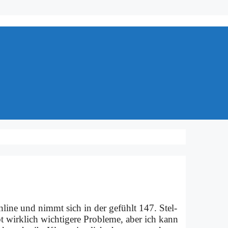
n­line und nimmt sich in der ge­fühlt 147. Stel­
bt wirk­lich wich­ti­ge­re Pro­ble­me, aber ich kann