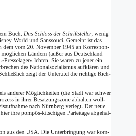
­stem Buch,
Das Schloss der Schrift­stel­ler
, we­nig
Dis­ney-World und Sans­sou­ci. Ge­meint ist das
), in dem vom 20. No­vem­ber 1945 an Kor­re­spon­
len mög­li­chen Län­dern (au­ßer aus Deutsch­land –
 »Pres­se­la­ger« leb­ten. Sie wa­ren zu je­ner ein­
er­bre­chen des Na­tio­nal­so­zia­lis­mus auf­klä­ren und
chließ­lich zeigt der Un­ter­ti­tel die rich­ti­ge Rich­
n­gels an­de­rer Mög­lich­kei­ten (die Stadt war schwer
o­zess in ih­rer Be­sat­zungs­zo­ne ab­hal­ten woll­
weis­auf­nah­me nach Nürn­berg ver­legt. Der neue
er ih­re pom­pös-kit­schi­gen Par­tei­ta­ge ab­ge­hal­
 da­von aus den USA. Die Un­ter­brin­gung war kom­