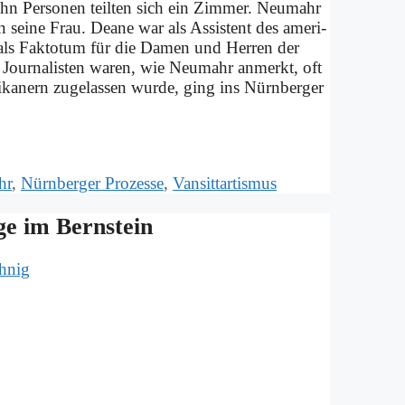
 zehn Per­so­nen teil­ten sich ein Zim­mer. Neu­mahr
 sei­ne Frau. Dea­ne war als As­si­stent des ame­ri­
r­te als Fak­to­tum für die Da­men und Her­ren der
 Jour­na­li­sten wa­ren, wie Neu­mahr an­merkt, oft
a­nern zu­ge­las­sen wur­de, ging ins Nürn­ber­ger
hr
,
Nürnberger Prozesse
,
Vansittartismus
­ge im Bern­stein
hnig