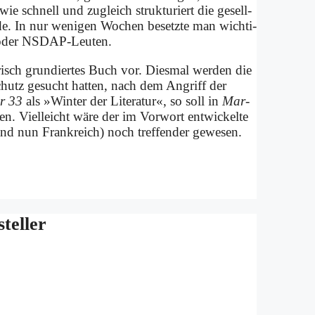
 wie schnell und zu­gleich struk­tu­riert die ge­sell­
wur­de. In nur we­ni­gen Wo­chen be­setz­te man wich­ti­
SA- oder NSDAP-Leu­ten.
­risch grun­dier­tes Buch vor. Dies­mal wer­den die
chutz ge­sucht hat­ten, nach dem An­griff der
ar 33
als »Win­ter der Li­te­ra­tur«, so soll in
Mar­
en. Viel­leicht wä­re der im Vor­wort ent­wickel­te
d nun Frank­reich) noch tref­fen­der ge­we­sen.
el­ler