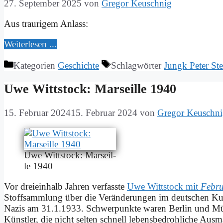
27. September 2025
von
Gregor Keuschnig
Aus trau­ri­gem An­lass:
Wei­ter­le­sen ...
Kategorien
Geschichte
Schlagwörter
Jungk Peter St
Uwe Witt­stock: Mar­seil­le 1940
15. Februar 2024
15. Februar 2024
von
Gregor Keuschn
Uwe Witt­stock: Mar­seil­
le 1940
Vor drei­ein­halb Jah­ren ver­fass­te
Uwe Witt­stock mit
Fe­bru
Stoff­samm­lung über die Ver­än­de­run­gen im deut­schen Kul
Na­zis am 31.1.1933. Schwer­punk­te wa­ren Ber­lin und Mün
Künst­ler, die nicht sel­ten schnell le­bens­be­droh­li­che Aus­