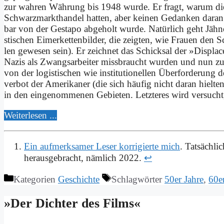
zur wah­ren Wäh­rung bis 1948 wur­de. Er fragt, war­um di
Schwarz­markt­han­del hat­ten, aber kei­nen Ge­dan­ken dar­an
bar von der Ge­sta­po ab­ge­holt wur­de. Na­tür­lich geht Jäh
sti­schen Ei­mer­ket­ten­bil­der, die zeig­ten, wie Frau­en de
len ge­we­sen sein). Er zeich­net das Schick­sal der »Dis­pl
Na­zis als Zwangs­ar­bei­ter miss­braucht wur­den und nun zu­rück
von der lo­gi­sti­schen wie in­sti­tu­tio­nel­len Über­for­de­rung d
ver­bot der Ame­ri­ka­ner (die sich häu­fig nicht dar­an hiel­t
in den ein­ge­nom­me­nen Ge­bie­ten. Letz­te­res wird ver­sucht, 
Wei­ter­le­sen ...
Ein aufmerksamer Leser korrigierte mich
. Tatsächl
herausgebracht, nämlich 2022.
↩
Kategorien
Geschichte
Schlagwörter
50er Jahre
,
60e
»Der Dich­ter des Films«