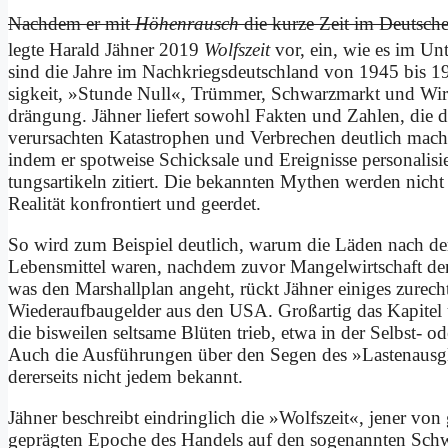
Nach­dem er mit
Hö­hen­rausch
die kur­ze Zeit im Deut­sche
leg­te Ha­rald Jäh­ner 2019
Wolfs­zeit
vor, ein, wie es im Un­te
sind die Jah­re im Nach­kriegs­deutsch­land von 1945 bis 19
sig­keit, »Stun­de Null«, Trüm­mer, Schwarz­markt und Wir
drän­gung. Jäh­ner lie­fert so­wohl Fak­ten und Zah­len, di
ver­ur­sach­ten Ka­ta­stro­phen und Ver­bre­chen deut­lich ma­c
in­dem er spot­wei­se Schick­sa­le und Er­eig­nis­se per­so­na­li
tungs­ar­ti­keln zi­tiert. Die be­kann­ten My­then wer­den nicht 
Rea­li­tät kon­fron­tiert und ge­er­det.
So wird zum Bei­spiel deut­lich, war­um die Lä­den nach der
Le­bens­mit­tel wa­ren, nach­dem zu­vor Man­gel­wirt­schaft
was den Mar­shall­plan an­geht, rückt Jäh­ner ei­ni­ges zu­rec
Wie­der­auf­bau­gel­der aus den USA. Groß­ar­tig das Ka­pi­tel ü
die bis­wei­len selt­sa­me Blü­ten trieb, et­wa in der Selbst- o
Auch die Aus­füh­run­gen über den Se­gen des »La­sten­aus­glei
de­rer­seits nicht je­dem be­kannt.
Jäh­ner be­schreibt ein­dring­lich die »Wolfs­zeit«, je­ner von g
ge­präg­ten Epo­che des Han­dels auf den so­ge­nann­ten Schwa