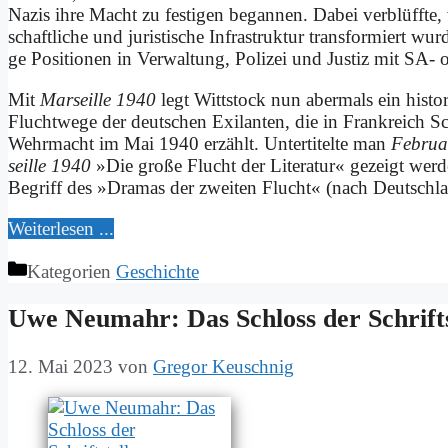
Na­zis ih­re Macht zu fe­sti­gen be­gan­nen. Da­bei ver­blüff­te,
schaft­li­che und ju­ri­sti­sche In­fra­struk­tur trans­for­miert 
ge Po­si­tio­nen in Ver­wal­tung, Po­li­zei und Ju­stiz mit 
Mit
Mar­seil­le 1940
legt Witt­stock nun aber­mals ein hi­sto
Flucht­we­ge der deut­schen Exi­lan­ten, die in Frank­reich S
Wehr­macht im Mai 1940 er­zählt. Un­ter­ti­tel­te man
Fe­bru­
seil­le 1940
»Die gro­ße Flucht der Li­te­ra­tur« ge­zeigt wer­d
Be­griff des »Dra­mas der zwei­ten Flucht« (nach Deutsch­lan
Wei­ter­le­sen ...
Kategorien
Geschichte
Uwe Neu­mahr: Das Schloss der Schrift­st
12. Mai 2023
von
Gregor Keuschnig