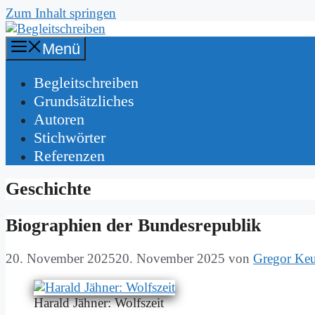
Zum Inhalt springen
Menü
Be­gleit­schrei­ben
Grund­sätz­li­ches
Au­toren
Stich­wör­ter
Re­fe­ren­zen
Geschichte
Bio­gra­phien der Bun­des­re­pu­blik
20. November 2025
20. November 2025
von
Gregor Ke
Ha­rald Jäh­ner: Wolfs­zeit