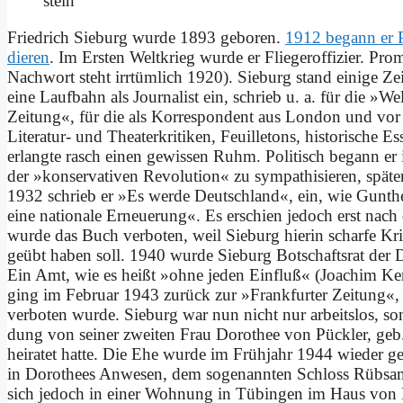
stein
Fried­rich Sieburg wur­de 1893 ge­bo­ren.
1912 be­gann er Ph
die­ren
. Im Er­sten Welt­krieg wur­de er Flie­ger­of­fi­zier. P
Nach­wort steht irr­tüm­lich 1920). Sieburg stand ei­ni­ge Ze
ei­ne Lauf­bahn als Jour­na­list ein, schrieb u. a. für die »We
Zei­tung«, für die als Kor­re­spon­dent aus Lon­don und vor al­l
Li­te­ra­tur- und Thea­ter­kri­ti­ken, Feuil­le­tons, hi­sto­ri­sche
er­lang­te rasch ei­nen ge­wis­sen Ruhm. Po­li­tisch be­gann 
der »kon­ser­va­ti­ven Re­vo­lu­ti­on« zu sym­pa­thi­sie­ren, spä­ter
1932 schrieb er »Es wer­de Deutsch­land«, ein, wie Gun­ther
ei­ne na­tio­na­le Er­neue­rung«. Es er­schien je­doch erst nac
wur­de das Buch ver­bo­ten, weil Sieburg hier­in schar­fe Kri­tik
ge­übt ha­ben soll. 1940 wur­de Sieburg Bot­schafts­rat der D
Ein Amt, wie es heißt »oh­ne je­den Ein­fluß« (Joa­chim Ker­st
ging im Fe­bru­ar 1943 zu­rück zur »Frank­fur­ter Zei­tung«, d
ver­bo­ten wur­de. Sieburg war nun nicht nur ar­beits­los, so
dung von sei­ner zwei­ten Frau Do­ro­thee von Pück­ler, geb.
hei­ra­tet hat­te. Die Ehe wur­de im Früh­jahr 1944 wie­der ge­
in Do­ro­thees An­we­sen, dem so­ge­nann­ten Schloss Rüb­sa
sich je­doch in ei­ner Woh­nung in Tü­bin­gen im Haus von Pa