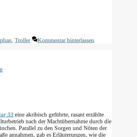
ephan
,
Troller
Kommentar hinterlassen
ig
­ar 33
ei­ne akri­bisch ge­führ­te, ra­sant er­zähl­te
­tur­be­trieb nach der Macht­über­nah­me durch die
­chen. Par­al­lel zu den Sor­gen und Nö­ten der
ma­ße an­nah­men, gab es Er­läu­te­run­gen, wie die