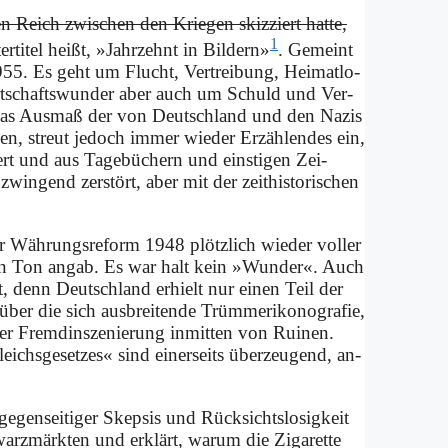
n Reich zwi­schen den Krie­gen skiz­ziert hat­te,
1
r­ti­tel heißt, »Jahr­zehnt in Bil­dern»
. Ge­meint
55. Es geht um Flucht, Ver­trei­bung, Hei­mat­lo­
t­schafts­wun­der aber auch um Schuld und Ver­
e das Aus­maß der von Deutsch­land und den Na­zis
hen, streut je­doch im­mer wie­der Er­zäh­len­des ein,
­siert und aus Ta­ge­bü­chern und ein­sti­gen Zei­
zwin­gend zer­stört, aber mit der zeit­hi­sto­ri­schen
 Wäh­rungs­re­form 1948 plötz­lich wie­der vol­ler
 den Ton an­gab. Es war halt kein »Wun­der«. Auch
ht, denn Deutsch­land er­hielt nur ei­nen Teil der
ber die sich aus­brei­ten­de Trüm­me­ri­ko­no­gra­fie,
der Fremd­in­sze­nie­rung in­mit­ten von Rui­nen.
chs­ge­set­zes« sind ei­ner­seits über­zeu­gend, an­
e­gen­sei­ti­ger Skep­sis und Rück­sichts­lo­sig­keit
rz­märk­ten und er­klärt, war­um die Zi­ga­ret­te