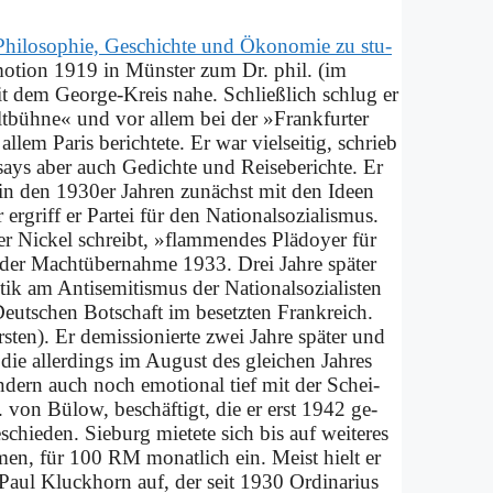
i­lo­so­phie, Ge­schich­te und Öko­no­mie zu stu­
ro­mo­ti­on 1919 in Mün­ster zum Dr. phil. (im
it dem Ge­or­ge-Kreis na­he. Schließ­lich schlug er
lt­büh­ne« und vor al­lem bei der »Frank­fur­ter
em Pa­ris be­rich­te­te. Er war viel­sei­tig, schrieb
 Es­says aber auch Ge­dich­te und Rei­se­be­rich­te. Er
er in den 1930er Jah­ren zu­nächst mit den Ideen
 er­griff er Par­tei für den Na­tio­nal­so­zia­lis­mus.
 Nickel schreibt, »flam­men­des Plä­doy­er für
h der Macht­über­nah­me 1933. Drei Jah­re spä­ter
 am An­ti­se­mi­tis­mus der Na­tio­nal­so­zia­li­sten
eut­schen Bot­schaft im be­setz­ten Frank­reich.
en). Er de­mis­sio­nier­te zwei Jah­re spä­ter und
ie al­ler­dings im Au­gust des glei­chen Jah­res
n­dern auch noch emo­tio­nal tief mit der Schei­
 von Bülow, be­schäf­tigt, die er erst 1942 ge­
schie­den. Sieburg mie­te­te sich bis auf wei­te­res
­men, für 100 RM mo­nat­lich ein. Meist hielt er
ul Kluck­horn auf, der seit 1930 Or­di­na­ri­us