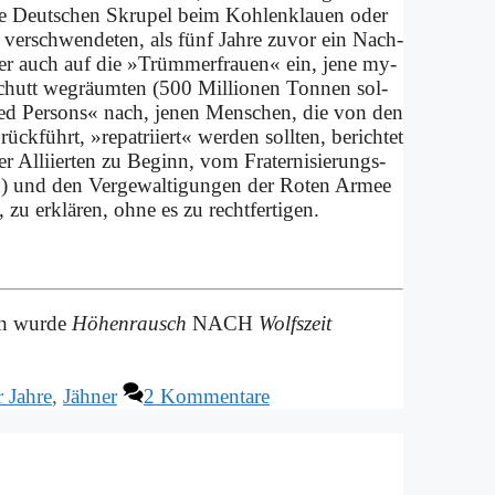
e Deut­schen Skru­pel beim Koh­len­klau­en oder
 ver­schwen­de­ten, als fünf Jah­re zu­vor ein Nach­
­ner auch auf die »Trüm­mer­frau­en« ein, je­ne my­
n Schutt weg­räum­ten (500 Mil­lio­nen Ton­nen sol­
a­ced Per­sons« nach, je­nen Men­schen, die von den
­führt, »re­pa­tri­iert« wer­den soll­ten, be­rich­tet
er Al­li­ier­ten zu Be­ginn, vom Fra­ter­ni­sie­rungs­
en) und den Ver­ge­wal­ti­gun­gen der Ro­ten Ar­mee
zu er­klä­ren, oh­ne es zu recht­fer­ti­gen.
ich wurde
Höhenrausch
NACH
Wolfszeit
r Jahre
,
Jähner
2 Kommentare