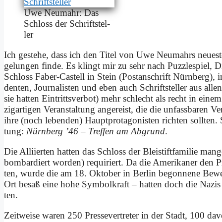
Uwe Neu­mahr: Das
Schloss der Schrift­stel­
ler
Ich ge­ste­he, dass ich den Ti­tel von Uwe Neu­mahrs neue
ge­lun­gen fin­de. Es klingt mir zu sehr nach Puz­zle­spiel, 
Schloss Fa­ber-Ca­stell in Stein (Post­an­schrift Nürn­berg
den­ten, Jour­na­li­sten und eben auch Schrift­stel­ler aus al­
sie hat­ten Ein­tritts­ver­bot) mehr schlecht als recht in ei­nem
zig­ar­ti­gen Ver­an­stal­tung an­ge­reist, die die un­fass­ba­ren V
ih­re (noch le­ben­den) Haupt­prot­ago­ni­sten rich­ten soll­ten. S
tung:
Nürn­berg ’46 – Tref­fen am Ab­grund
.
Die Al­li­ier­ten hat­ten das Schloss der Blei­stift­fa­mi­lie ma
bom­bar­diert wor­den) re­qui­riert. Da die Ame­ri­ka­ner den Pr
ten, wur­de die am 18. Ok­to­ber in Ber­lin be­gon­ne­ne Be­
Ort be­saß ei­ne ho­he Sym­bol­kraft – hat­ten doch die Na­zis hi
ten.
Zeit­wei­se wa­ren 250 Pres­se­ver­tre­ter in der Stadt, 100