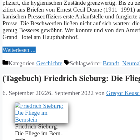
pli­ziert, die hy­gie­ni­schen Zu­stän­de grenz­wer­tig. Bis zu
zi­tiert aus Brie­fen von Er­nest Ce­cil Dea­ne (1911–1991) an
ka­ni­schen Pres­se­of­fi­ziers er­ste An­lauf­stel­le und fun­gie
Pres­se. Die Be­schwer­den lie­ßen nicht auf sich war­ten; die
ge­nug Bes­se­res ge­wöhnt. Wer konn­te und von den Ame­ri­k
Grand Ho­tel am Haupt­bahn­hof.
Wei­ter­le­sen ...
Kategorien
Geschichte
Schlagwörter
Brandt
,
Neuma
(Ta­ge­buch) Fried­rich Sieburg: Die Flie
6. September 2022
6. September 2022
von
Gregor Keusc
Fried­rich Sieburg:
Die Flie­ge im Bern­