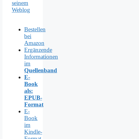
seinem
Weblog
Bestellen
bei
Amazon
Ergänzende
Informationen
im
Quellenband
E-
Book
als:
EPUB-
Format
E-
Book
im
Kindle-
Format