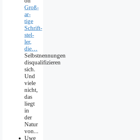
on
Groß­
ar­
ti­ge
Schrift­
stel­
ler,
die…
Selbstnennungen
disqualifizieren
sich.
Und
viele
nicht,
das
liegt
in
der
Natur
von...
Uwe