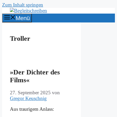
Zum Inhalt springen
Menü
Troller
»Der Dich­ter des
Films«
27. September 2025
von
Gregor Keuschnig
Aus trau­ri­gem An­lass: