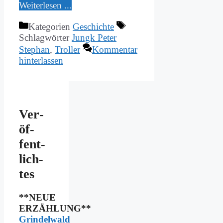
Wei­ter­le­sen ...
Kategorien
Geschichte
Schlagwörter
Jungk Peter
Stephan
,
Troller
Kommentar
hinterlassen
Ver­
öf­
fent­
lich­
tes
**NEUE
ERZÄHLUNG**
Grindelwald