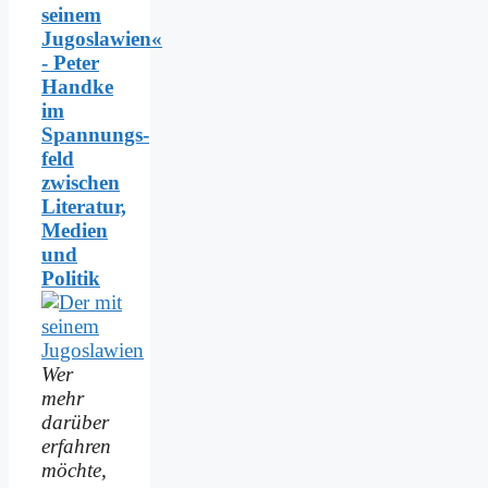
seinem
Jugoslawien«
- Peter
Handke
im
Spannungs­
feld
zwischen
Literatur,
Medien
und
Politik
Wer
mehr
darüber
erfahren
möchte,