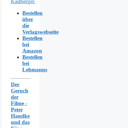
Bestellen
über
die
Verlagswebseite
Bestellen
bei
Amazon
Bestellen
bei
Lehmanns
Der
Geruch
der
Filme -
Peter
Handke
und das