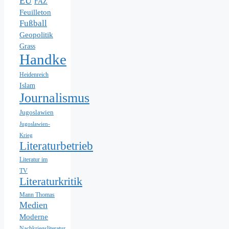
EU
FAZ
Feuilleton
Fußball
Geopolitik
Grass
Handke
Heidenreich
Islam
Journalismus
Jugoslawien
Jugoslawien-
Krieg
Literaturbetrieb
Literatur im
TV
Literaturkritik
Mann Thomas
Medien
Moderne
Nachkriegsliteratur