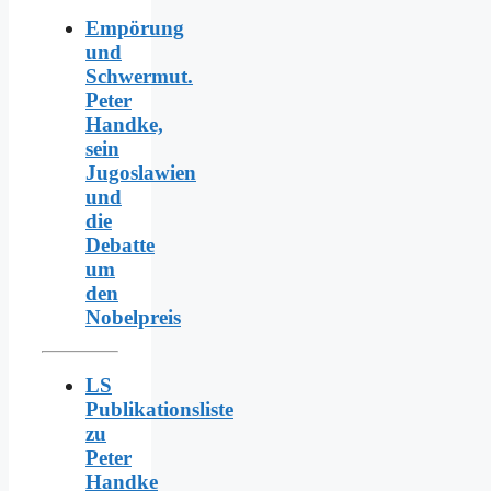
Empörung
und
Schwermut.
Peter
Handke,
sein
Jugoslawien
und
die
Debatte
um
den
Nobelpreis
LS
Publikationsliste
zu
Peter
Handke