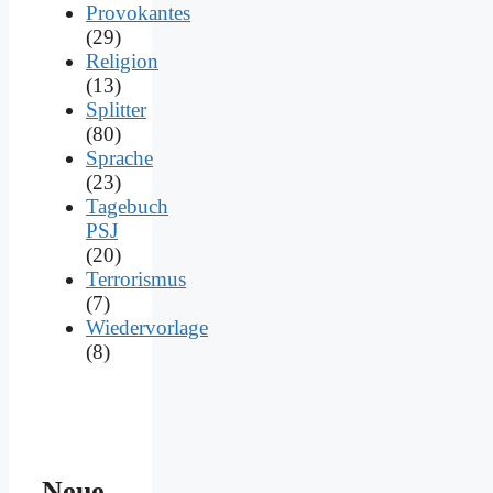
Provokantes
(29)
Religion
(13)
Splitter
(80)
Sprache
(23)
Tagebuch
PSJ
(20)
Terrorismus
(7)
Wiedervorlage
(8)
Neue­