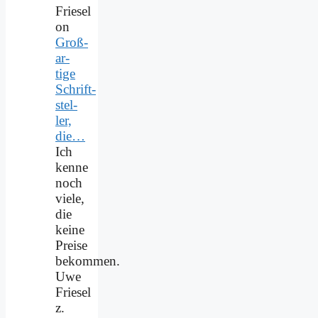
Friesel
on
Groß­
ar­
ti­ge
Schrift­
stel­
ler,
die…
Ich
kenne
noch
viele,
die
keine
Preise
bekommen.
Uwe
Friesel
z.