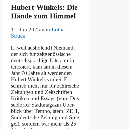
Hu­bert Win­kels: Die
Hän­de zum Him­mel
11. Juli 2025
von
Lothar
Struck
[...weit aus­ho­lend] Nie­mand,
der sich für zeit­ge­nös­si­sche
deutsch­spra­chi­ge Li­te­ra­tur in­
ter­es­siert, kam am in die­sem
Jahr 70 Jah­re alt wer­den­den
Hu­bert Win­kels vor­bei. Er
schrieb nicht nur für zahl­rei­che
Zei­tun­gen und Zeit­schrif­ten
Kri­ti­ken und Es­says (vom Düs­
sel­dor­fer Stadt­ma­ga­zin Über­
blick über Tem­po, stern, ZEIT,
Süd­deut­sche Zei­tung und Spie­
gel), son­dern war mehr als 25