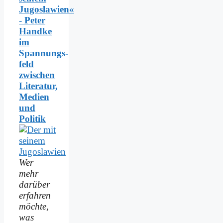
Jugoslawien«
- Peter
Handke
im
Spannungs­
feld
zwischen
Literatur,
Medien
und
Politik
Wer
mehr
darüber
erfahren
möchte,
was