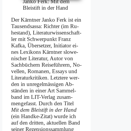
Jan­ko Ferk: Mit dem
Blei­stift in der Hand
Der Kärnt­ner Jan­ko Ferk ist ein
Tau­send­sas­sa: Rich­ter (im Ru­
he­stand), Li­te­ra­tur­wis­sen­schaft­
ler mit Schwer­punkt Franz
Kaf­ka, Über­set­zer, In­itia­tor ei­
nes Le­xi­kons Kärnt­ner slo­we­
ni­scher Li­te­ra­tur, Au­tor von
Sach­bü­chern Rei­se­füh­rern, No­
vel­len, Ro­ma­nen, Es­says und
Li­te­ra­tur­kri­ti­ken. Letz­te­re wer­
den in un­re­gel­mä­ssi­gen Ab­
stän­den in ei­ner Art Sam­mel­
band im LIT-Ver­lag zu­sam­
men­ge­fasst. Durch den Ti­tel
Mit dem Blei­stift in der Hand
(ein Hand­ke-Zi­tat) wur­de ich
auf den drit­ten, ak­tu­el­len Band
sei­ner Re­zen­si­ons­samm­lung