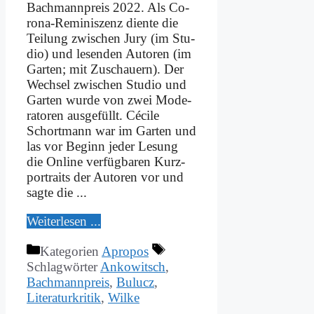
Bach­mann­preis 2022. Als Co­
ro­­na-Re­­mi­­ni­s­­zenz dien­te die
Tei­lung zwi­schen Ju­ry (im Stu­
dio) und le­sen­den Au­toren (im
Gar­ten; mit Zu­schau­ern). Der
Wech­sel zwi­schen Stu­dio und
Gar­ten wur­de von zwei Mo­de­
ra­to­ren aus­ge­füllt. Cé­ci­le
Schort­mann war im Gar­ten und
las vor Be­ginn je­der Le­sung
die On­line ver­füg­ba­ren Kurz­
por­traits der Au­toren vor und
sag­te die ...
Wei­ter­le­sen ...
Kategorien
Apropos
Schlagwörter
Ankowitsch
,
Bachmannpreis
,
Bulucz
,
Literaturkritik
,
Wilke