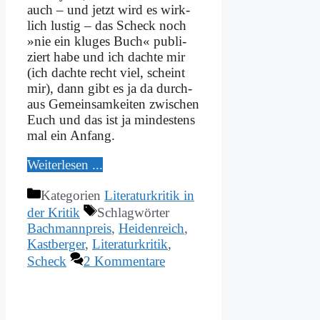
auch – und jetzt wird es wirk­
lich lu­stig – das Scheck noch
»nie ein klu­ges Buch« pu­bli­
ziert ha­be und ich dach­te mir
(ich dach­te recht viel, scheint
mir), dann gibt es ja da durch­
aus Ge­mein­sam­kei­ten zwi­schen
Euch und das ist ja min­de­stens
mal ein An­fang.
Wei­ter­le­sen ...
Kategorien
Literaturkritik in
der Kritik
Schlagwörter
Bachmannpreis
,
Heidenreich
,
Kastberger
,
Literaturkritik
,
Scheck
2 Kommentare