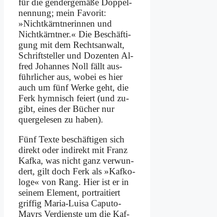
für die gen­der­ge­mä­ße Dop­pel­
nen­nung; mein Fa­vo­rit:
»Nicht­kärnt­ne­rin­nen und
Nicht­kärnt­ner.« Die Be­schäf­ti­
gung mit dem Rechts­an­walt,
Schrift­stel­ler und Do­zen­ten Al­
fred Jo­han­nes Noll fällt aus­
führ­li­cher aus, wo­bei es hier
auch um fünf Wer­ke geht, die
Ferk hym­nisch fei­ert (und zu­
gibt, ei­nes der Bü­cher nur
quer­ge­le­sen zu ha­ben).
Fünf Tex­te be­schäf­ti­gen sich
di­rekt oder in­di­rekt mit Franz
Kaf­ka, was nicht ganz ver­wun­
dert, gilt doch Ferk als »Kaf­ko­
lo­ge« von Rang. Hier ist er in
sei­nem Ele­ment, por­trai­tiert
grif­fig Ma­ria-Lui­sa Ca­pu­to-
Mayrs Ver­dien­ste um die Kaf­