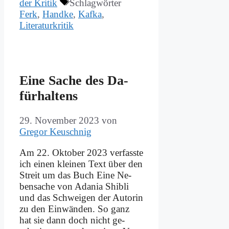
der Kritik
Schlagwörter
Ferk
,
Handke
,
Kafka
,
Literaturkritik
Ei­ne Sa­che des Da­
für­hal­tens
29. November 2023
von
Gregor Keuschnig
Am 22. Ok­to­ber 2023 ver­fass­te
ich ei­nen klei­nen Text über den
Streit um das Buch Ei­ne Ne­
ben­sa­che von Ada­nia Shi­b­li
und das Schwei­gen der Au­torin
zu den Ein­wän­den. So ganz
hat sie dann doch nicht ge­