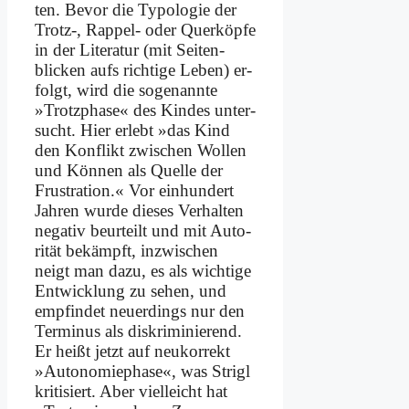
ten. Be­vor die Ty­po­lo­gie der
Trotz‑, Rap­pel- oder Quer­köp­fe
in der Li­te­ra­tur (mit Sei­ten­
blicken aufs rich­ti­ge Le­ben) er­
folgt, wird die so­ge­nann­te
»Trotz­pha­se« des Kin­des un­ter­
sucht. Hier er­lebt »das Kind
den Kon­flikt zwi­schen Wol­len
und Kön­nen als Quel­le der
Fru­stra­ti­on.« Vor ein­hun­dert
Jah­ren wur­de die­ses Ver­hal­ten
ne­ga­tiv be­ur­teilt und mit Au­to­
ri­tät be­kämpft, in­zwi­schen
neigt man da­zu, es als wich­ti­ge
Ent­wick­lung zu se­hen, und
emp­fin­det neu­er­dings nur den
Ter­mi­nus als dis­kri­mi­nie­rend.
Er heißt jetzt auf neu­kor­rekt
»Au­to­no­mie­pha­se«, was Stri­gl
kri­ti­siert. Aber viel­leicht hat