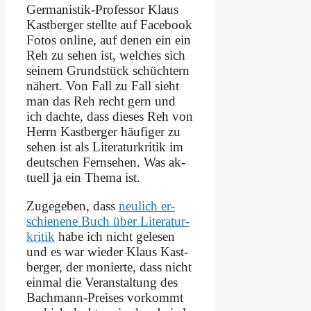
Ger­ma­ni­stik-Pro­fes­sor Klaus
Kast­ber­ger stell­te auf Face­book
Fo­tos on­line, auf de­nen ein ein
Reh zu se­hen ist, wel­ches sich
sei­nem Grund­stück schüch­tern
nä­hert. Von Fall zu Fall sieht
man das Reh recht gern und
ich dach­te, dass die­ses Reh von
Herrn Kast­ber­ger häu­fi­ger zu
se­hen ist als Li­te­ra­tur­kri­tik im
deut­schen Fern­se­hen. Was ak­
tu­ell ja ein The­ma ist.
Zu­ge­ge­ben, dass
neu­lich er­
schie­ne­ne Buch über Li­te­ra­tur­
kri­tik
ha­be ich nicht ge­le­sen
und es war wie­der Klaus Kast­
ber­ger, der mo­nier­te, dass nicht
ein­mal die Ver­an­stal­tung des
Bach­mann-Prei­ses vor­kommt