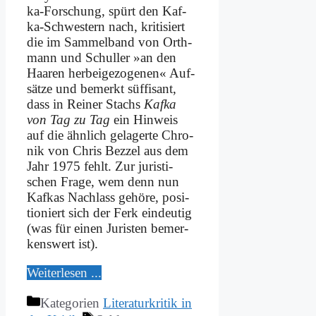
ka-For­schung, spürt den Kaf­
ka-Schwe­stern nach, kri­ti­siert
die im Sam­mel­band von Orth­
mann und Schul­ler »an den
Haa­ren her­bei­ge­zo­ge­nen« Auf­
sät­ze und be­merkt süf­fi­sant,
dass in Rei­ner Stachs
Kaf­ka
von Tag zu Tag
ein Hin­weis
auf die ähn­lich ge­la­ger­te Chro­
nik von Chris Bez­zel aus dem
Jahr 1975 fehlt. Zur ju­ri­sti­
schen Fra­ge, wem denn nun
Kaf­kas Nach­lass ge­hö­re, po­si­
tio­niert sich der Ferk ein­deu­tig
(was für ei­nen Ju­ri­sten be­mer­
kens­wert ist).
Wei­ter­le­sen ...
Kategorien
Literaturkritik in