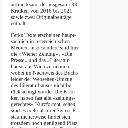
auf­merk­sam, der ins­ge­samt 33
Kri­ti­ken von 2018 bis 2021
so­wie zwei Ori­gi­nal­bei­trä­ge
ent­hält.
Ferks Tex­te er­schei­nen haupt­
säch­lich in öster­rei­chi­schen
Me­di­en, ins­be­son­de­re sind hier
die »Wie­ner Zei­tung«, »Die
Pres­se« und das »Li­te­ra­tur­
haus« aus Wien zu nen­nen,
wo­bei im Nach­weis des Buchs
lei­der der Web­sei­ten-Um­zug
des Li­te­ra­tur­hau­ses nicht be­
rück­sich­tigt wur­de. Die Kri­ti­
ken ha­ben fast al­le »zei­tungs­
ge­rech­tes« Kurz­for­mat, sel­ten
sind es mehr als drei Sei­ten. Er­
staun­li­cher­wei­se fin­det sich
trotz­dem noch ge­nü­gend Platz