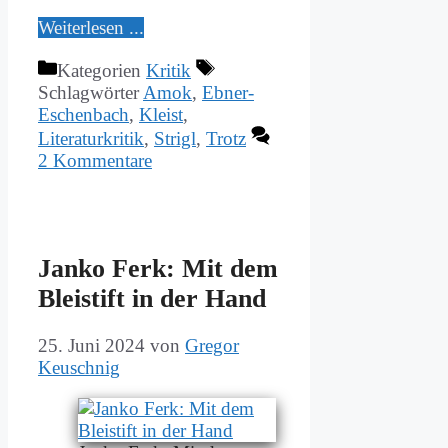
Wei­ter­le­sen ...
Kategorien
Kritik
Schlagwörter
Amok
,
Ebner-
Eschenbach
,
Kleist
,
Literaturkritik
,
Strigl
,
Trotz
2 Kommentare
Jan­ko Ferk: Mit dem
Blei­stift in der Hand
25. Juni 2024
von
Gregor
Keuschnig