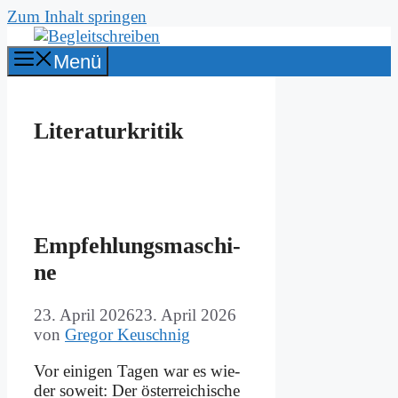
Zum Inhalt springen
Menü
Literaturkritik
Emp­feh­lungs­ma­schi­
ne
23. April 2026
23. April 2026
von
Gregor Keuschnig
Vor ei­ni­gen Ta­gen war es wie­
der so­weit: Der öster­rei­chi­sche