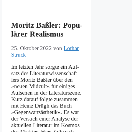
Mo­ritz Baß­ler: Po­pu­
lä­rer Rea­lis­mus
25. Oktober 2022
von
Lothar
Struck
Im letz­ten Jahr sorg­te ein Auf­
satz des Li­te­ra­tur­wis­sen­schaft­
lers Mo­ritz Baß­ler über den
»neu­en Mid­cult« für ei­ni­ges
Auf­se­hen in der Li­te­ra­tur­sze­ne.
Kurz dar­auf folg­te zu­sam­men
mit Heinz Drügh das Buch
»Ge­gen­warts­äs­the­tik«. Es war
der Ver­such ei­ner Ana­ly­se der
ak­tu­el­len Li­te­ra­tur im Kos­mos
des Mark­tes. Hier füg­te sich