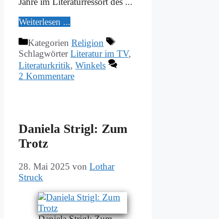
Jah­re im Li­te­ra­tur­res­sort des ...
Wei­ter­le­sen ...
Kategorien
Religion
Schlagwörter
Literatur im TV
,
Literaturkritik
,
Winkels
2 Kommentare
Da­nie­la Stri­gl: Zum
Trotz
28. Mai 2025
von
Lothar
Struck
Da­nie­la Stri­gl: Zum