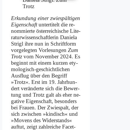
Trotz
Er­kun­dung ei­ner zwie­späl­ti­gen
Ei­gen­schaft
un­ter­ti­telt die re­
nom­mier­te öster­rei­chi­sche Li­te­
ra­tur­wis­sen­schaft­le­rin Da­nie­la
Stri­gl ih­re nun in Schrift­form
vor­ge­leg­ten Vor­le­sun­gen
Zum
Trotz
vom No­vem­ber 2024. Es
be­ginnt mit ei­nem kur­zen ety­
mo­lo­gisch-ge­schicht­li­chen
Aus­flug über den Be­griff
»Trotz«. Erst im 19. Jahr­hun­
dert ver­än­der­te sich die Be­wer­
tung und Trotz galt als eher ne­
ga­ti­ve Ei­gen­schaft, be­son­ders
bei Frau­en. Der Zwie­spalt, der
sich zwi­schen »kin­disch« und
»Mo­vens des Wi­der­stands«
auf­tut, zeigt zahl­rei­che Fa­cet­