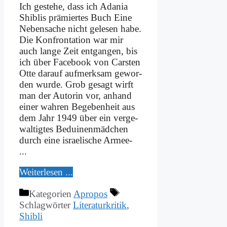
Ich ge­ste­he, dass ich Ada­nia
Shib­lis prä­mier­tes Buch Ei­ne
Ne­ben­sa­che nicht ge­le­sen ha­be.
Die Kon­fron­ta­ti­on war mir
auch lan­ge Zeit ent­gan­gen, bis
ich über Face­book von Car­sten
Ot­te dar­auf auf­merk­sam ge­wor­
den wur­de. Grob ge­sagt wirft
man der Au­torin vor, an­hand
ei­ner wah­ren Be­ge­ben­heit aus
dem Jahr 1949 über ein ver­ge­
wal­tig­tes Be­dui­nen­mäd­chen
durch ei­ne is­rae­li­sche Ar­­mee-
...
Wei­ter­le­sen ...
Kategorien
Apropos
Schlagwörter
Literaturkritik
,
Shibli