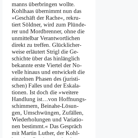
manns über­brin­gen woll­te.
Kohl­haas über­nimmt nun das
»Ge­schäft der Ra­che«, re­kru­
tiert Söld­ner, wird zum Plün­de­
rer und Mord­bren­ner, oh­ne die
un­mit­tel­bar Ver­ant­wort­li­chen
di­rekt zu tref­fen. Glück­li­cher­
wei­se er­läu­tert Stri­gl die Ge­
schich­te über das hin­läng­lich
be­kann­te er­ste Vier­tel der No­
vel­le hin­aus und ent­wickelt die
ein­zel­nen Pha­sen des (ju­ri­sti­
schen) Fal­les und der Es­ka­la­
tio­nen. Ist doch die »wei­te­re
Hand­lung ist…von Hoff­nungs­
schim­mern, Bei­na­he-Lö­sun­
gen, Um­schwün­gen, Zu­fäl­len,
Wie­der­ho­lun­gen und Va­ria­tio­
nen be­stimmt.« Das Ge­spräch
mit Mar­tin Lu­ther, der Kohl­