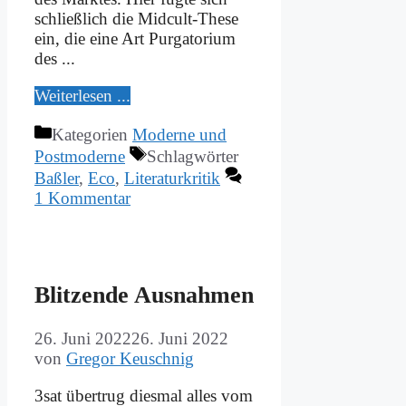
schließ­lich die Mi­d­­cult-The­­se
ein, die ei­ne Art Pur­ga­to­ri­um
des ...
Wei­ter­le­sen ...
Kategorien
Moderne und
Postmoderne
Schlagwörter
Baßler
,
Eco
,
Literaturkritik
1 Kommentar
Blit­zen­de Aus­nah­men
26. Juni 2022
26. Juni 2022
von
Gregor Keuschnig
3sat über­trug dies­mal al­les vom