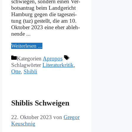
schwie­gen, son­dern ei­nen Ver­
bots­an­trag beim Land­ge­richt
Ham­burg ge­gen die ta­ges­zei­
tung (taz) ge­stellt, die am 10.
Ok­to­ber 2023 ei­ne eher ab­leh­
nen­de ...
Wei­ter­le­sen ...
Kategorien
Apropos
Schlagwörter
Literaturkritik
,
Otte
,
Shibli
Shib­lis Schwei­gen
22. Oktober 2023
von
Gregor
Keuschnig