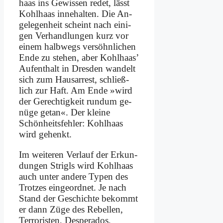
haas ins Ge­wis­sen re­det, lässt
Kohl­haas in­ne­hal­ten. Die An­
ge­le­gen­heit scheint nach ei­ni­
gen Ver­hand­lun­gen kurz vor
ei­nem halb­wegs ver­söhn­li­chen
En­de zu ste­hen, aber Kohl­haas’
Auf­ent­halt in Dres­den wan­delt
sich zum Haus­ar­rest, schließ­
lich zur Haft. Am En­de »wird
der Ge­rech­tig­keit rund­um ge­
nü­ge ge­tan«. Der klei­ne
Schön­heits­feh­ler: Kohl­haas
wird ge­henkt.
Im wei­te­ren Ver­lauf der Er­kun­
dun­gen Stri­gls wird Kohl­haas
auch un­ter an­de­re Ty­pen des
Trot­zes ein­ge­ord­net. Je nach
Stand der Ge­schich­te be­kommt
er dann Zü­ge des Re­bel­len,
Ter­ro­ri­sten, De­spe­ra­dos,