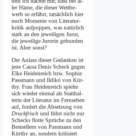
und ich dach­te mir, dass bei al­
ler Hä­me, die die­ser Wett­be­
werb so er­fährt, tat­säch­lich hier
noch Mo­men­te von Li­te­ra­tur­
kri­tik auf­pop­pen, was na­tür­lich
stark an den je­wei­li­gen Ju­ror,
die je­wei­li­ge Ju­ro­rin ge­bun­den
ist. Aber sonst?
Der An­lass die­ser Ge­dan­ken ist
je­ne Cau­sa De­nis Scheck ge­gen
El­ke Hei­den­reich bzw. So­phie
Pass­mann und Il­di­kó von Kür­
thy. Frau Hei­den­reich spiel­te
sich wie­der ein­mal als Statt­hal­
te­rin der Li­te­ra­tur im Fern­se­hen
auf, for­dert die Ab­set­zung von
Druck­frisch
und führt nicht nur
Schecks flot­te Sprü­che zu den
Best­sel­lern von Pass­mann und
Kür­thy an, son­dern kri­ti­siert