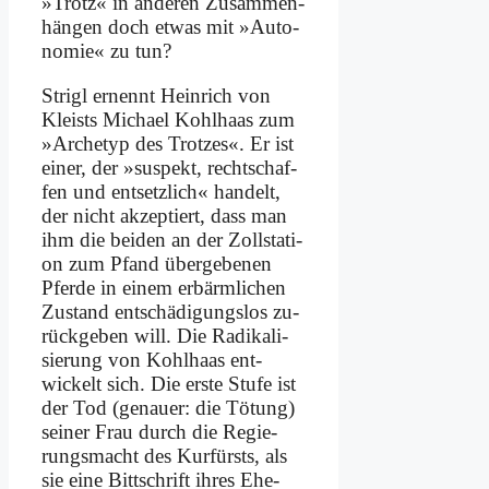
»Trotz« in an­de­ren Zu­sam­men­
hän­gen doch et­was mit »Au­to­
no­mie« zu tun?
Stri­gl er­nennt Hein­rich von
Kleists Mi­cha­el Kohl­haas zum
»Ar­che­typ des Trot­zes«. Er ist
ei­ner, der »su­spekt, recht­schaf­
fen und ent­setz­lich« han­delt,
der nicht ak­zep­tiert, dass man
ihm die bei­den an der Zoll­sta­ti­
on zum Pfand über­ge­be­nen
Pfer­de in ei­nem er­bärm­li­chen
Zu­stand ent­schä­di­gungs­los zu­
rück­ge­ben will. Die Ra­di­ka­li­
sie­rung von Kohl­haas ent­
wickelt sich. Die er­ste Stu­fe ist
der Tod (ge­nau­er: die Tö­tung)
sei­ner Frau durch die Re­gie­
rungs­macht des Kur­fürsts, als
sie ei­ne Bitt­schrift ih­res Ehe­