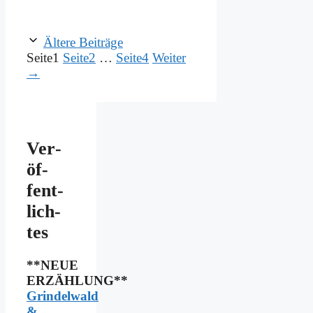
Ältere Beiträge
Seite
1
Seite
2
…
Seite
4
Weiter
→
Ver­
öf­
fent­
lich­
tes
**NEUE
ERZÄHLUNG**
Grindelwald
&