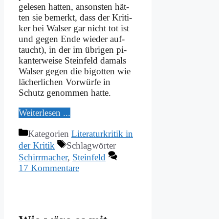
ge­le­sen hat­ten, an­son­sten hät­
ten sie be­merkt, dass der Kri­ti­
ker bei Wal­ser gar nicht tot ist
und ge­gen En­de wie­der auf­
taucht), in der im üb­ri­gen pi­
kan­ter­wei­se Stein­feld da­mals
Wal­ser ge­gen die bi­got­ten wie
lä­cher­li­chen Vor­wür­fe in
Schutz ge­nom­men hat­te.
Wei­ter­le­sen ...
Kategorien
Literaturkritik in
der Kritik
Schlagwörter
Schirrmacher
,
Steinfeld
17 Kommentare