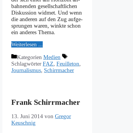
bah­nen­den ge­sell­schaft­li­chen
Dis­kus­si­on wid­met. Und wenn
die an­de­ren auf den Zug auf­ge­
sprun­gen wa­ren, wink­te schon
ein an­de­res The­ma.
Wei­ter­le­sen ...
Kategorien
Medien
Schlagwörter
FAZ
,
Feuilleton
,
Journalismus
,
Schirrmacher
Frank Schirr­ma­cher
13. Juni 2014
von
Gregor
Keuschnig