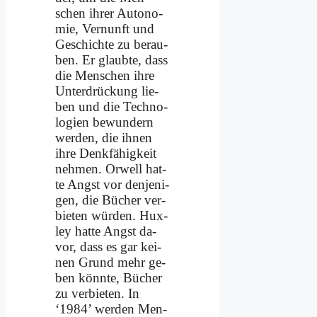
schen ih­rer Au­to­no­
mie, Ver­nunft und
Ge­schich­te zu be­rau­
ben. Er glaub­te, dass
die Men­schen ih­re
Un­ter­drückung lie­
ben und die Tech­no­
lo­gien be­wun­dern
wer­den, die ih­nen
ih­re Denk­fä­hig­keit
neh­men. Or­well hat­
te Angst vor den­je­ni­
gen, die Bü­cher ver­
bie­ten wür­den. Hux­
ley hat­te Angst da­
vor, dass es gar kei­
nen Grund mehr ge­
ben könn­te, Bü­cher
zu ver­bie­ten. In
‘1984’ wer­den Men­