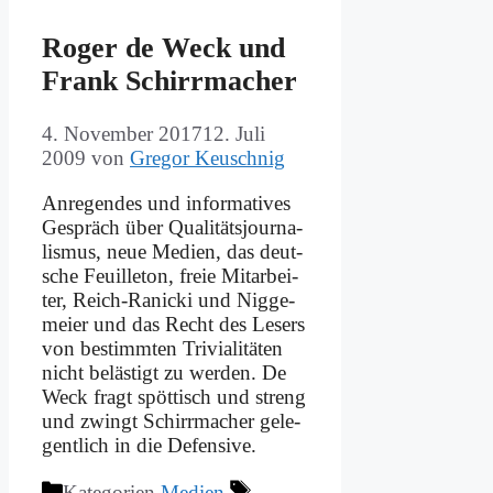
Ro­ger de Weck und
Frank Schirr­ma­cher
4. November 2017
12. Juli
2009
von
Gregor Keuschnig
An­re­gen­des und in­for­ma­ti­ves
Ge­spräch über Qua­li­täts­jour­na­
lis­mus, neue Me­di­en, das deut­
sche Feuil­le­ton, freie Mit­ar­bei­
ter, Reich-Ra­­nicki und Nig­ge­
mei­er und das Recht des Le­sers
von be­stimm­ten Tri­via­li­tä­ten
nicht be­lä­stigt zu wer­den. De
Weck fragt spöt­tisch und streng
und zwingt Schirr­ma­cher ge­le­
gent­lich in die De­fen­si­ve.
Kategorien
Medien