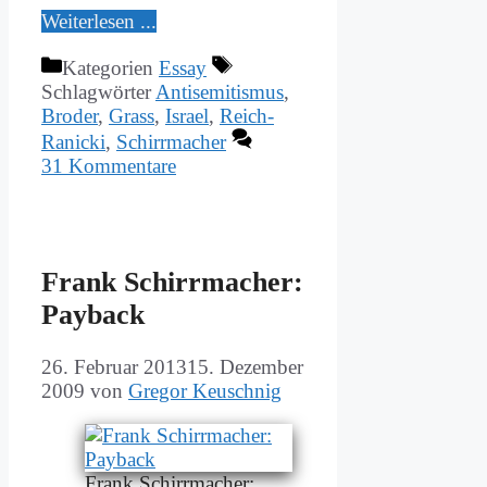
Wei­ter­le­sen ...
Kategorien
Essay
Schlagwörter
Antisemitismus
,
Broder
,
Grass
,
Israel
,
Reich-
Ranicki
,
Schirrmacher
31 Kommentare
Frank Schirr­ma­cher:
Payback
26. Februar 2013
15. Dezember
2009
von
Gregor Keuschnig
Frank Schirr­ma­cher: