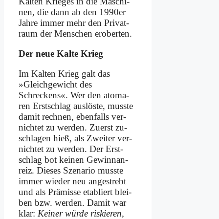
Kal­ten Krie­ges in die Ma­schi­
nen, die dann ab den 1990er
Jah­re im­mer mehr den Pri­vat­
raum der Men­schen er­ober­ten.
Der neue Kal­te Krieg
Im Kal­ten Krieg galt das
»Gleich­ge­wicht des
Schreckens«. Wer den ato­ma­
ren Erst­schlag aus­lö­ste, muss­te
da­mit rech­nen, eben­falls ver­
nich­tet zu wer­den. Zu­erst zu­
schla­gen hieß, als Zwei­ter ver­
nich­tet zu wer­den. Der Erst­
schlag bot kei­nen Ge­winn­an­
reiz. Die­ses Sze­na­rio muss­te
im­mer wie­der neu an­ge­strebt
und als Prä­mis­se eta­bliert blei­
ben bzw. wer­den. Da­mit war
klar:
Kei­ner wür­de ris­kie­ren,