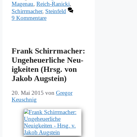
Magenau
,
Reich-Ranicki
,
Schirrmacher
,
Steinfeld
9 Kommentare
Frank Schirr­ma­cher:
Un­ge­heu­er­li­che Neu­
ig­kei­ten (Hrsg. von
Ja­kob Aug­stein)
20. Mai 2015
von
Gregor
Keuschnig