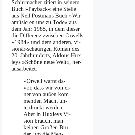
Schirr­ma­cher zi­tiert in sei­nem
Buch »Payback« ei­ne Stel­le
aus Neil Post­mans Buch »Wir
amü­sie­ren uns zu To­de« aus
dem Jahr 1985, in dem die­ser
die Dif­fe­renz zwi­schen Or­wells
»1984« und dem an­de­ren, vi­
sio­när-schau­ri­gen Ro­man des
20. Jahr­hun­derts, Al­dous Hux­
leys »Schö­ne neue Welt«, her­
aus­ar­bei­tet:
»Or­well warnt da­
vor, dass wir von ei­
ner von au­ßen kom­
men­den Macht un­
ter­drückt wer­den.
Aber in Hux­leys Vi­
si­on braucht man
kei­nen Gro­ßen Bru­
der, um die Men­