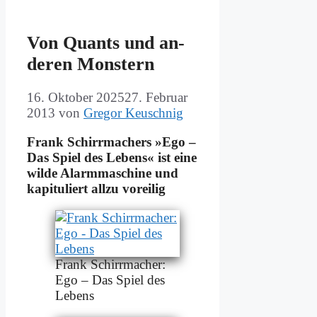
Von Quants und an­
de­ren Mon­stern
16. Oktober 2025
27. Februar
2013
von
Gregor Keuschnig
Frank Schirr­ma­chers »Ego –
Das Spiel des Le­bens« ist ei­ne
wil­de Alarm­ma­schi­ne und
ka­pi­tu­liert all­zu vor­ei­lig
Frank Schirr­ma­cher:
Ego – Das Spiel des
Le­bens