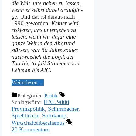
die Welt un­ter­ge­hen zu las­sen,
wenn er selbst da­bei drauf­gin­
ge
. Und das ist dar­aus nach
1990 ge­wor­den:
Kei­ner wird
ris­kie­ren, uns un­ter­ge­hen zu
las­sen, wenn wir da­für ei­ne
gan­ze Welt in den Ab­grund
stür­zen, war 50 Jah­re spä­ter
nach­weis­lich die Lo­gik der
Too-big-to-fail-Stra­te­gen von
Leh­man bis AIG.
Wei­ter­le­sen ...
Kategorien
Kritik
Schlagwörter
HAL 9000
,
Provinzpolitik
,
Schirrmacher
,
Spieltheorie
,
Suhrkamp
,
Wirtschaftsliberalismus
20 Kommentare