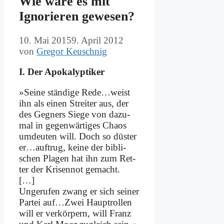
Wie wä­re es mit
Igno­rie­ren ge­we­sen?
10. Mai 2015
9. April 2012
von
Gregor Keuschnig
I. Der Apo­ka­lyp­ti­ker
»Sei­ne stän­di­ge Rede…weist
ihn als ei­nen Strei­ter aus, der
des Geg­ners Sie­ge von da­zu­
mal in ge­gen­wär­ti­ges Cha­os
um­deu­ten will. Doch so dü­ster
er…auftrug, kei­ne der bi­bli­
schen Pla­gen hat ihn zum Ret­
ter der Kri­sen­not ge­macht.
[…]
Un­ge­ru­fen zwang er sich sei­ner
Par­tei auf…Zwei Haupt­rol­len
will er ver­kör­pern, will Franz