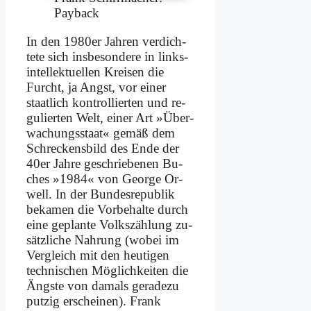
Payback
In den 1980er Jah­ren ver­dich­
te­te sich ins­be­son­de­re in links­
in­tel­lek­tu­el­len Krei­sen die
Furcht, ja Angst, vor ei­ner
staat­lich kon­trol­lier­ten und re­
gu­lier­ten Welt, ei­ner Art »Über­
wa­chungs­staat« ge­mäß dem
Schreckens­bild des En­de der
40er Jah­re ge­schrie­be­nen Bu­
ches »1984« von Ge­or­ge Or­
well. In der Bun­des­re­pu­blik
be­ka­men die Vor­be­hal­te durch
ei­ne ge­plan­te Volks­zäh­lung zu­
sätz­li­che Nah­rung (wo­bei im
Ver­gleich mit den heu­ti­gen
tech­ni­schen Mög­lich­kei­ten die
Äng­ste von da­mals ge­ra­de­zu
put­zig er­schei­nen). Frank