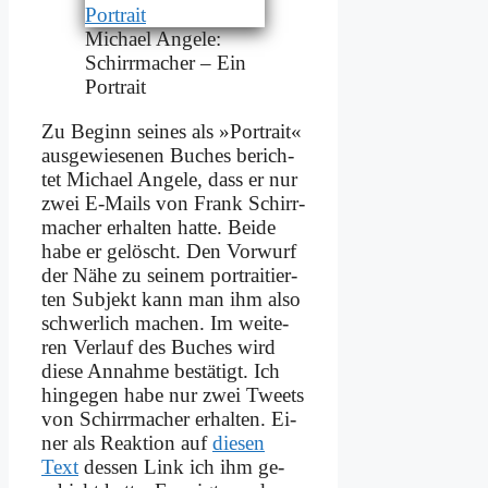
Mi­cha­el An­ge­le:
Schirr­ma­cher – Ein
Por­trait
Zu Be­ginn sei­nes als »Por­trait«
aus­ge­wie­se­nen Bu­ches be­rich­
tet Mi­cha­el An­ge­le, dass er nur
zwei E‑Mails von Frank Schirr­
ma­cher er­hal­ten hat­te. Bei­de
ha­be er ge­löscht. Den Vor­wurf
der Nä­he zu sei­nem por­trai­tier­
ten Sub­jekt kann man ihm al­so
schwer­lich ma­chen. Im wei­te­
ren Ver­lauf des Bu­ches wird
die­se An­nah­me be­stä­tigt. Ich
hin­ge­gen ha­be nur zwei Tweets
von Schirr­ma­cher er­halten. Ei­
ner als Re­ak­ti­on auf
die­sen
Text
des­sen Link ich ihm ge­