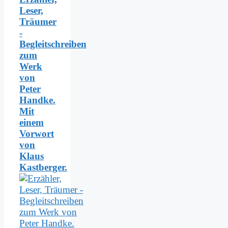
Leser,
Träumer
-
Begleitschreiben
zum
Werk
von
Peter
Handke.
Mit
einem
Vorwort
von
Klaus
Kastberger.