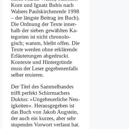
Korn und Ignatz Bu­bis nach
Walsers Pauls­kir­chen­re­de 1998
– der läng­ste Bei­trag im Buch).
Die Ord­nung der Tex­te in­ner­
halb der sie­ben ge­wähl­ten Ka­
te­go­rien ist nicht chro­no­lo­
gisch; war­um, bleibt of­fen. Die
Tex­te wer­den oh­ne er­klä­ren­de
Er­läu­te­run­gen ab­ge­druckt.
Kon­tex­te und Hin­ter­grün­de
muss der Le­ser ge­ge­be­nen­falls
sel­ber eru­ie­ren.
Der Ti­tel des Sam­mel­ban­des
trifft per­fekt Schirr­ma­chers
Duk­tus: »Un­ge­heu­er­li­che Neu­
ig­kei­ten«. Her­aus­ge­ge­ben ist
das Buch von Ja­kob Aug­stein,
der auch ein kur­zes, aber sehr
stu­pen­des Vor­wort ver­fasst hat.