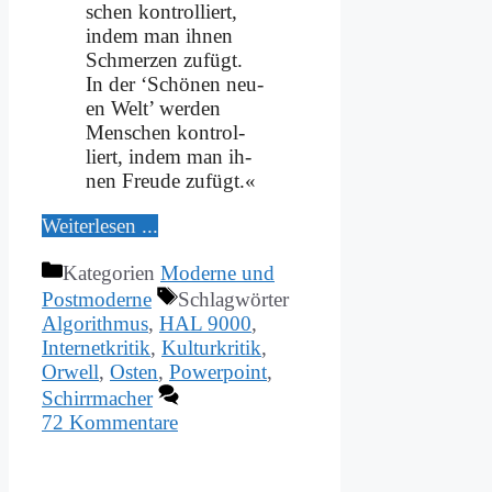
schen kon­trol­liert,
in­dem man ih­nen
Schmer­zen zu­fügt.
In der ‘Schö­nen neu­
en Welt’ wer­den
Men­schen kon­trol­
liert, in­dem man ih­
nen Freu­de zu­fügt.«
Wei­ter­le­sen ...
Kategorien
Moderne und
Postmoderne
Schlagwörter
Algorithmus
,
HAL 9000
,
Internetkritik
,
Kulturkritik
,
Orwell
,
Osten
,
Powerpoint
,
Schirrmacher
72 Kommentare