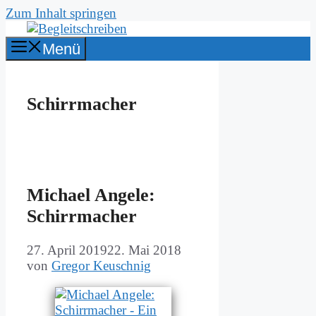
Zum Inhalt springen
Menü
Schirrmacher
Mi­cha­el An­ge­le:
Schirr­ma­cher
27. April 2019
22. Mai 2018
von
Gregor Keuschnig