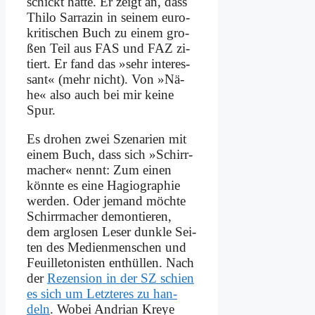
schickt hat­te. Er zeigt an, dass
Thi­lo Sar­ra­zin in sei­nem eu­ro­
kri­ti­schen Buch zu ei­nem gro­
ßen Teil aus FAS und FAZ zi­
tiert. Er fand das »sehr in­ter­es­
sant« (mehr nicht). Von »Nä­
he« al­so auch bei mir kei­ne
Spur.
Es dro­hen zwei Sze­na­ri­en mit
ei­nem Buch, dass sich »Schirr­
ma­cher« nennt: Zum ei­nen
könn­te es ei­ne Ha­gio­gra­phie
wer­den. Oder je­mand möch­te
Schirr­ma­cher de­mon­tie­ren,
dem arg­lo­sen Le­ser dunk­le Sei­
ten des Me­di­en­men­schen und
Feuil­le­to­ni­sten ent­hül­len. Nach
der
Re­zen­si­on in der SZ schien
es sich um Letz­te­res zu han­
deln
. Wo­bei An­dri­an Kreye