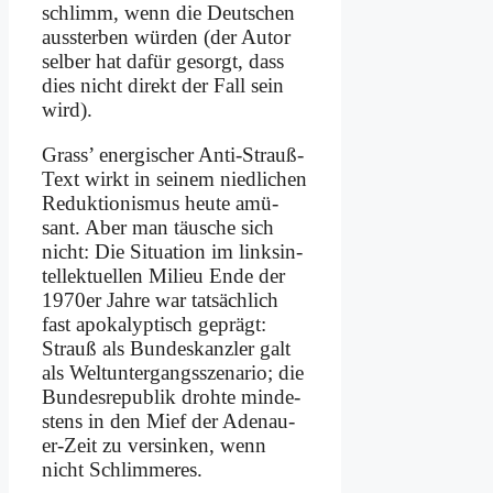
schlimm, wenn die Deut­schen
aus­ster­ben wür­den (der Au­tor
sel­ber hat da­für ge­sorgt, dass
dies nicht di­rekt der Fall sein
wird).
Grass’ en­er­gi­scher An­ti-Strauß-
Text wirkt in sei­nem nied­li­chen
Re­duk­tio­nis­mus heu­te amü­
sant. Aber man täu­sche sich
nicht: Die Si­tua­ti­on im links­in­
tel­lek­tu­el­len Mi­lieu En­de der
1970er Jah­re war tat­säch­lich
fast apo­ka­lyp­tisch ge­prägt:
Strauß als Bun­des­kanz­ler galt
als Welt­un­ter­gangs­sze­na­rio; die
Bun­des­re­pu­blik droh­te min­de­
stens in den Mief der Ade­nau­
er-Zeit zu ver­sin­ken, wenn
nicht Schlim­me­res.