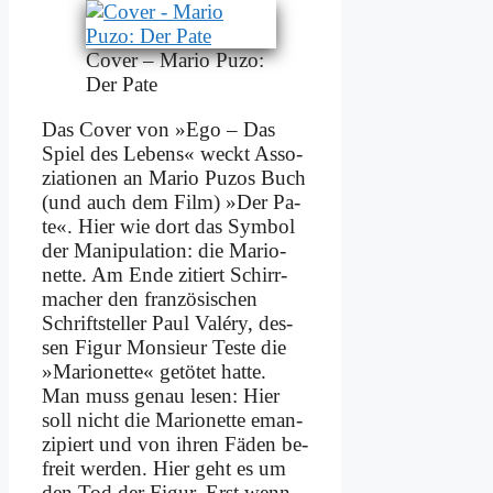
Co­ver – Ma­rio Pu­zo:
Der Pa­te
Das Co­ver von »Ego – Das
Spiel des Le­bens« weckt As­so­
zia­tio­nen an Ma­rio Pu­zos Buch
(und auch dem Film) »Der Pa­
te«. Hier wie dort das Sym­bol
der Ma­ni­pu­la­ti­on: die Ma­rio­
net­te. Am En­de zi­tiert Schirr­
ma­cher den fran­zö­si­schen
Schrift­steller Paul Va­lé­ry, des­
sen Fi­gur Mon­sieur Te­ste die
»Ma­rio­net­te« ge­tö­tet hat­te.
Man muss ge­nau le­sen: Hier
soll nicht die Ma­rio­net­te eman­
zi­piert und von ih­ren Fä­den be­
freit wer­den. Hier geht es um
den Tod der Fi­gur. Erst wenn