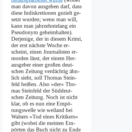
man da­von aus­ge­hen darf, dass
die­se In­dis­kre­tio­nen ge­zielt ge­
setzt wur­den; wenn man will,
kann man jahr­zehn­te­lang ein
Pseud­onym ge­heim­hal­ten).
Der­je­ni­ge, der in die­sem Kri­mi,
der erst näch­ste Wo­che er­
scheint, ei­nen Jour­na­li­sten er­
mor­den lässt, der ei­nem Her­
aus­ge­ber ei­ner gro­ßen deut­
schen Zei­tung ver­däch­tig ähn­
lich sieht, soll Tho­mas Stein­
feld hei­ßen. Al­so »der« Tho­
mas Stein­feld der Süd­deut­
schen Zei­tung. Noch ist nicht
klar, ob es nun ei­ne Em­pö­
rungs­wel­le wie wei­land bei
Walsers »Tod ei­nes Kri­ti­kers«
gibt (wo­bei die mei­sten Em­
pör­ten das Buch nicht zu En­de