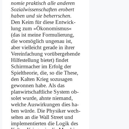
no­mie prak­tisch al­le an­de­ren
So­zi­al­wis­sen­schaf­ten er­obert
ha­ben und sie be­herr­schen.
Den Keim für die­se Ent­wick­
lung zum »Öko­no­mis­mus«
(das ist mei­ne For­mu­lie­rung,
die wo­mög­lich un­ge­nau ist,
aber viel­leicht ge­ra­de in ih­rer
Verein­fachung vor­über­ge­hen­de
Hil­fe­stel­lung bie­tet) fin­det
Schirr­ma­cher im Er­folg der
Spiel­theorie, die, so die The­se,
den Kal­ten Krieg so­zu­sa­gen
ge­won­nen ha­be. Als das
planwirt­schaftliche Sy­stem ob­
so­let wur­de, ahn­te nie­mand,
wel­che Aus­wir­kun­gen dies ha­
ben wür­de. Die Phy­si­ker wech­
sel­ten an die Wall Street und
im­ple­men­tier­ten die Lo­gik des