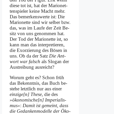
die­se tot ist, hat der Ma­rio­net­
ten­spie­ler kei­ne Macht mehr.
Das be­mer­kens­wer­te ist: Die
Ma­rio­net­te sind wir sel­ber bzw.
das, was im Lau­fe der Zeit Be­
sitz von uns ge­nom­men hat.
Der Tod der Ma­rio­net­te ist, so
kann man das in­ter­pre­tie­ren,
die Ex­or­zie­rung des Bö­sen in
uns. Ob da der Satz
Die Ant­
wort war falsch
als Slo­gan der
Aus­trei­bung aus­reicht?
Wor­um geht es? Schon früh
das Be­kennt­nis, das Buch be­
stehe letzt­lich nur aus ei­ner
einzige[n] The­se
, die des
»ökonomische[n] Im­pe­ria­lis­
mus«
:
Da­mit ist ge­meint, dass
die Ge­dan­ken­mo­del­le der Öko­