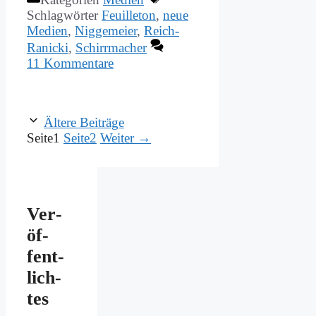
Schlagwörter
Feuilleton
,
neue
Medien
,
Niggemeier
,
Reich-
Ranicki
,
Schirrmacher
11 Kommentare
Ältere Beiträge
Seite
1
Seite
2
Weiter
→
Ver­
öf­
fent­
lich­
tes