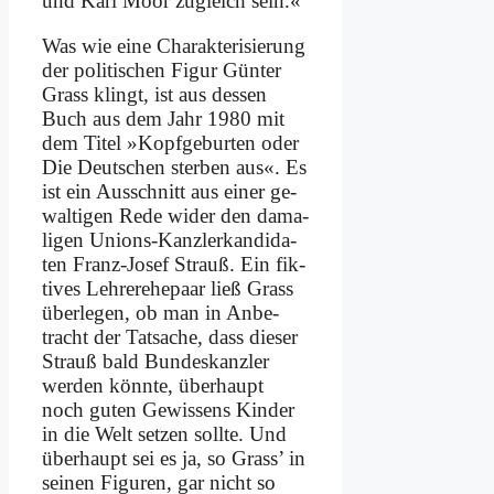
und Karl Moor zu­gleich sein.«
Was wie ei­ne Cha­rak­te­ri­sie­rung
der po­li­ti­schen Fi­gur Gün­ter
Grass klingt, ist aus des­sen
Buch aus dem Jahr 1980 mit
dem Ti­tel »Kopf­ge­bur­ten oder
Die Deut­schen ster­ben aus«. Es
ist ein Aus­schnitt aus ei­ner ge­
wal­ti­gen Re­de wi­der den da­ma­
li­gen Uni­ons-Kanz­ler­­kan­di­da­
ten Franz-Jo­sef Strauß. Ein fik­
ti­ves Leh­rer­ehe­paar ließ Grass
über­le­gen, ob man in An­be­
tracht der Tat­sa­che, dass die­ser
Strauß bald Bun­des­kanz­ler
wer­den könn­te, über­haupt
noch gu­ten Ge­wis­sens Kin­der
in die Welt set­zen soll­te. Und
über­haupt sei es ja, so Grass’ in
sei­nen Fi­gu­ren, gar nicht so