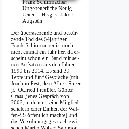
Frank Schirr­ma­cher:
Un­ge­heu­er­li­che Neu­ig­
kei­ten – Hrsg. v. Ja­kob
Aug­stein
Der über­ra­schen­de und be­stür­
zen­de Tod des 54jährigen
Frank Schirr­ma­cher ist noch
nicht ein­mal ein Jahr her, da er­
scheint schon ein Band mit sei­
nen Auf­sät­zen aus den Jah­ren
1990 bis 2014. Es sind 39
Tex­te und fünf Ge­sprä­che (mit
Joa­chim Fest, dem Al­bert Speer
jr., Ott­fried Preuß­ler, Gün­ter
Grass [je­nes Ge­spräch von
2006, in dem er sei­ne Mit­glied­
schaft in ei­ner Ein­heit der Waf­
fen-SS öf­fent­lich mach­te] und
das Ver­söhnungsgespräch zwi­
schen Mar­tin Wal­ser, Sa­lo­mon