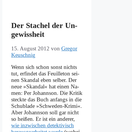
Der Sta­chel der Un­
ge­wiss­heit
15. August 2012
von
Gregor
Keuschnig
Wenn sich schon sonst nichts
tut, er­fin­det das Feuil­le­ton sei­
nen Skan­dal eben sel­ber. Der
neue »Skan­dal« hat ei­nen Na­
men: Per Jo­hann­son. Die Kri­tik
steck­te das Buch an­fangs in die
Schub­la­de »Schwe­den-Kri­mi«.
Aber Jo­hann­son soll gar nicht
so hei­ßen. Er ist ein an­de­rer,
wie in­zwi­schen de­tek­ti­visch
her­aus­ge­ar­bei­tet wur­de
(wo­bei