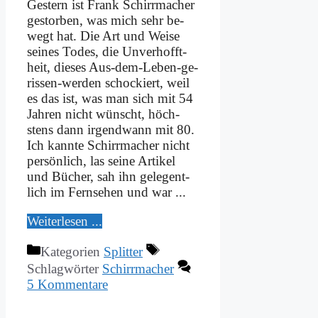
Ge­stern ist Frank Schirr­ma­cher
ge­stor­ben, was mich sehr be­
wegt hat. Die Art und Wei­se
sei­nes To­des, die Un­ver­hoff­t­
heit, die­ses Aus-dem-Le­­ben-ge­
ri­s­­sen-wer­­den schockiert, weil
es das ist, was man sich mit 54
Jah­ren nicht wünscht, höch­
stens dann ir­gend­wann mit 80.
Ich kann­te Schirr­ma­cher nicht
per­sön­lich, las sei­ne Ar­ti­kel
und Bü­cher, sah ihn gelegent­
lich im Fern­se­hen und war ...
Wei­ter­le­sen ...
Kategorien
Splitter
Schlagwörter
Schirrmacher
5 Kommentare