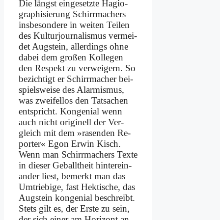
Die längst ein­ge­setz­te Ha­gio­
gra­phi­sie­rung Schirr­machers
ins­be­son­de­re in wei­ten Tei­len
des Kul­tur­jour­na­lis­mus ver­mei­
det Aug­stein, al­ler­dings oh­ne
da­bei dem gro­ßen Kol­le­gen
den Re­spekt zu ver­wei­gern. So
be­zich­tigt er Schirr­ma­cher bei­
spiels­wei­se des Alar­mis­mus,
was zwei­fel­los den Tat­sa­chen
ent­spricht. Kon­ge­ni­al wenn
auch nicht ori­gi­nell der Ver­
gleich mit dem »ra­sen­den Re­
por­ter« Egon Er­win Kisch.
Wenn man Schirr­ma­chers Tex­te
in die­ser Ge­ballt­heit hin­ter­ein­
an­der liest, be­merkt man das
Um­trie­bi­ge, fast Hek­ti­sche, das
Aug­stein kon­ge­ni­al be­schreibt.
Stets gilt es, der Er­ste zu sein,
der sich ei­ner am Ho­ri­zont an­