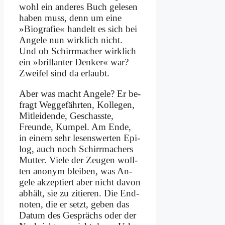
wohl ein an­de­res Buch ge­le­sen
ha­ben muss, denn um ei­ne
»Bio­gra­fie« han­delt es sich bei
An­ge­le nun wirk­lich nicht.
Und ob Schirr­ma­cher wirk­lich
ein »bril­lan­ter Den­ker« war?
Zwei­fel sind da er­laubt.
Aber was macht An­ge­le? Er be­
fragt Weg­ge­fähr­ten, Kol­le­gen,
Mit­lei­den­de, Ge­schass­te,
Freun­de, Kum­pel. Am En­de,
in ei­nem sehr le­sens­wer­ten Epi­
log, auch noch Schirr­ma­chers
Mut­ter. Vie­le der Zeu­gen woll­
ten an­onym blei­ben, was An­
ge­le ak­zep­tiert aber nicht da­von
ab­hält, sie zu zi­tie­ren. Die End­
no­ten, die er setzt, ge­ben das
Da­tum des Ge­sprächs oder der