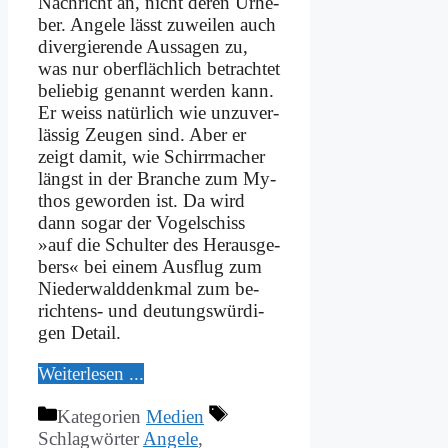
Nach­richt an, nicht de­ren Ur­he­
ber. An­ge­le lässt zu­wei­len auch
di­ver­gie­ren­de Aus­sa­gen zu,
was nur ober­fläch­lich be­trach­tet
be­lie­big ge­nannt wer­den kann.
Er weiss na­tür­lich wie un­zu­ver­
läs­sig Zeu­gen sind. Aber er
zeigt da­mit, wie Schirr­ma­cher
längst in der Bran­che zum My­
thos ge­wor­den ist. Da wird
dann so­gar der Vo­gel­schiss
»auf die Schul­ter des Her­aus­ge­
bers« bei ei­nem Aus­flug zum
Nie­der­wald­denk­mal zum be­
rich­tens- und deu­tungs­wür­di­
gen De­tail.
Wei­ter­le­sen ...
Kategorien
Medien
Schlagwörter
Angele
,