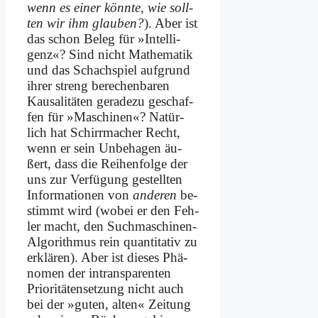
wenn es ei­ner könn­te, wie soll­
ten wir ihm glau­ben?
). Aber ist
das schon Be­leg für »In­tel­li­
genz«? Sind nicht Ma­the­ma­tik
und das Schach­spiel auf­grund
ih­rer streng be­re­chen­ba­ren
Kau­sa­li­tä­ten ge­ra­de­zu ge­schaf­
fen für »Ma­schi­nen«? Na­tür­
lich hat Schirr­ma­cher Recht,
wenn er sein Un­be­ha­gen äu­
ßert, dass die Rei­hen­fol­ge der
uns zur Ver­fü­gung ge­stell­ten
In­for­ma­tio­nen von
an­de­ren
be­
stimmt wird (wo­bei er den Feh­
ler macht, den Such­ma­schi­nen-
Al­go­rith­mus rein quan­ti­ta­tiv zu
er­klä­ren). Aber ist die­ses Phä­
no­men der in­trans­pa­ren­ten
Prio­ri­tä­ten­set­zung nicht auch
bei der »gu­ten, al­ten« Zei­tung