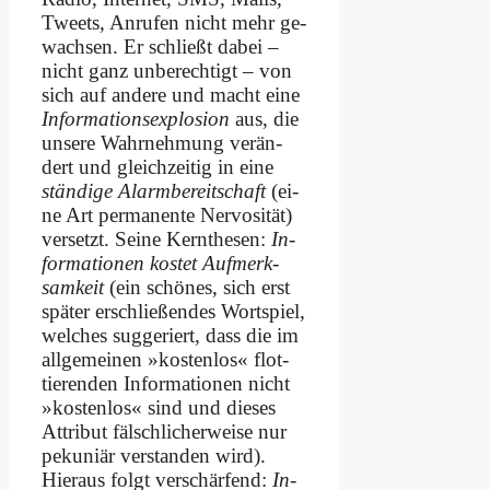
Tweets, An­ru­fen nicht mehr ge­
wach­sen. Er schließt da­bei –
nicht ganz un­be­rech­tigt – von
sich auf an­de­re und macht ei­ne
In­for­ma­ti­ons­ex­plo­si­on
aus, die
un­se­re Wahr­nehmung ver­än­
dert und gleich­zei­tig in ei­ne
stän­di­ge Alarm­be­reit­schaft
(ei­
ne Art per­ma­nen­te Ner­vo­si­tät)
ver­setzt. Sei­ne Kern­the­sen:
In­
for­ma­tio­nen ko­stet Aufmerk­
samkeit
(ein schö­nes, sich erst
spä­ter er­schlie­ßen­des Wort­spiel,
wel­ches sug­ge­riert, dass die im
all­ge­mei­nen »ko­sten­los« flot­
tie­ren­den In­for­ma­tio­nen nicht
»ko­sten­los« sind und die­ses
At­tri­but fälsch­li­cher­wei­se nur
pe­ku­ni­är ver­stan­den wird).
Hier­aus folgt ver­schärfend:
In­