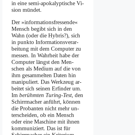
in ei­ne se­mi-apo­ka­lyp­ti­sche Vi­
si­on mün­det.
Der »in­for­ma­ti­ons­fres­sen­de«
Mensch be­gibt sich in den
Wahn (oder die Hy­bris?), sich
in punk­to In­for­ma­ti­ons­ver­ar­
bei­tung mit dem Com­pu­ter zu
mes­sen. In Wahr­heit ha­be der
Com­pu­ter längst den Men­
schen als Me­di­um auf die von
ihm ge­sam­mel­ten Da­ten hin
ma­ni­pu­liert. Das Werk­zeug ar­
bei­tet sich sei­nen Er­fin­der um.
Im
be­rühm­ten Tu­ring-Test
, den
Schirr­ma­cher an­führt, kön­nen
die Pro­ban­ten nicht mehr un­
ter­schei­den, ob ein Mensch
oder ei­ne Ma­schi­ne mit ih­nen
kom­mu­ni­ziert. Das ist für
Schirr­ma­cher ein Kri­te­ri­um,