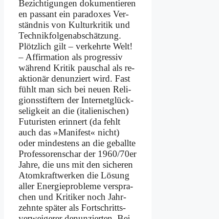
Be­zich­ti­gun­gen do­ku­men­tie­ren
en pas­sant ein pa­ra­do­xes Ver­
ständ­nis von Kul­tur­kri­tik und
Tech­nik­fol­gen­ab­schät­zung.
Plötz­lich gilt – ver­kehr­te Welt!
– Af­fir­ma­ti­on als pro­gres­siv
wäh­rend Kri­tik pau­schal als re­
ak­tio­när de­nun­ziert wird. Fast
fühlt man sich bei neu­en Re­li­
gi­ons­stif­tern der In­ter­net­glück­
se­lig­keit an die (italie­nischen)
Fu­tu­ri­sten er­in­nert (da fehlt
auch das »Ma­ni­fest« nicht)
oder min­de­stens an die ge­ballte
Pro­fes­so­ren­schar der 1960/70er
Jah­re, die uns mit den si­che­ren
Atomkraft­werken die Lö­sung
al­ler En­er­gie­pro­ble­me ver­spra­
chen und Kri­ti­ker noch Jahr­
zehn­te spä­ter als Fort­schritts­
ver­wei­ge­rer de­nun­zier­ten. Bei