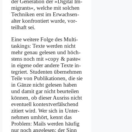
der Ge­ne­ra­ti­on der »Di­gi­tal Im­
mi­grants«, wel­che mit sol­chen
Tech­ni­ken erst im Er­wach­sen­
al­ter kon­fron­tiert wur­de, vor­
teil­haft sei.
Ei­ne wei­te­re Fol­ge des Mul­ti­
tas­kings: Tex­te wer­den nicht
mehr ge­nau ge­le­sen und höch­
stens noch mit »co­py & pa­ste«
in ei­ge­ne oder an­de­re Tex­te in­
te­griert. Stu­den­ten über­neh­men
Tei­le von Pu­bli­ka­tio­nen, die sie
in Gän­ze nicht ge­le­sen ha­ben
und da­mit gar nicht be­ur­tei­len
kön­nen, ob die­ser Aus­riss nicht
even­tu­ell kon­text­ver­fäl­schend
zi­tiert wird. Wer sich in Un­ter­
neh­men um­hört, kennt das
Pro­blem: Mails wer­den häu­fig
nur noch an­ge­le­sen; der Sinn