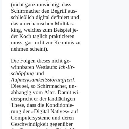
(nicht ganz un­wich­tig, dass
Schirr­ma­cher den Be­griff aus­
schließ­lich di­gi­tal de­fi­niert und
das »me­cha­ni­sche« Mul­ti­tas­
king, wel­ches zum Bei­spiel je­
der Koch täg­lich prak­ti­zie­ren
muss, gar nicht zur Kennt­nis zu
neh­men scheint).
Die Fol­gen die­ses nicht ge­
winn­ba­ren Wett­laufs:
Ich-Er­
schöp­fung
und
Aufmerksamkeits­störung[en]
.
Dies sei, so Schirr­ma­cher, un­
ab­hän­gig vom Al­ter. Da­mit wi­
der­spricht er der land­läu­fi­gen
The­se, dass die Kon­di­tio­nie­
rung der »Di­gi­tal Na­ti­ves« auf
Com­pu­ter­sy­ste­me und de­ren
Ge­schwin­dig­keit ge­gen­über