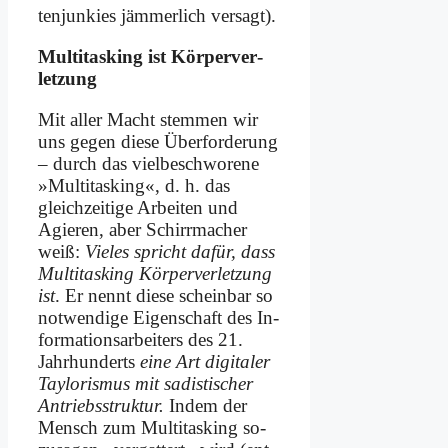
ten­jun­kies jäm­mer­lich ver­sagt).
Mul­ti­tas­king ist Kör­per­ver­
let­zung
Mit al­ler Macht stem­men wir
uns ge­gen die­se Über­for­de­rung
– durch das viel­be­schwo­re­ne
»Mul­ti­tas­king«, d. h. das
gleich­zei­ti­ge Ar­bei­ten und
Agie­ren, aber Schirr­ma­cher
weiß:
Vie­les spricht da­für, dass
Mul­ti­tas­king Kör­per­ver­let­zung
ist
. Er nennt die­se schein­bar so
not­wen­di­ge Ei­gen­schaft des In­
for­ma­ti­ons­ar­bei­ters des 21.
Jahr­hun­derts
ei­ne Art di­gi­ta­ler
Tay­lo­ris­mus mit sa­di­sti­scher
An­triebs­struk­tur.
In­dem der
Mensch zum Mul­ti­tas­king so­