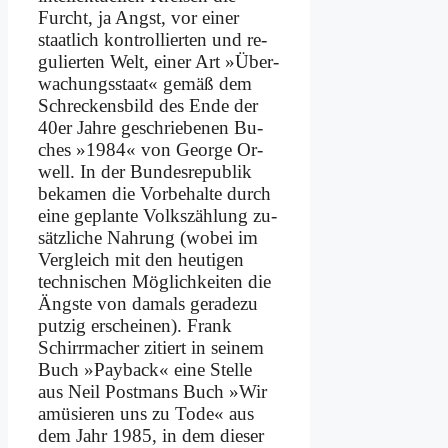
Furcht, ja Angst, vor ei­ner
staat­lich kon­trol­lier­ten und re­
gu­lier­ten Welt, ei­ner Art »Über­
wa­chungs­staat« ge­mäß dem
Schreckens­bild des En­de der
40er Jah­re ge­schrie­be­nen Bu­
ches »1984« von Ge­or­ge Or­
well. In der Bun­des­re­pu­blik
be­ka­men die Vor­be­hal­te durch
ei­ne ge­plan­te Volks­zäh­lung zu­
sätz­li­che Nah­rung (wo­bei im
Ver­gleich mit den heu­ti­gen
tech­ni­schen Mög­lich­kei­ten die
Äng­ste von da­mals ge­ra­de­zu
put­zig er­schei­nen). Frank
Schirr­ma­cher zi­tiert in sei­nem
Buch »Payback« ei­ne Stel­le
aus Neil Post­mans Buch »Wir
amü­sie­ren uns zu To­de« aus
dem Jahr 1985, in dem die­ser