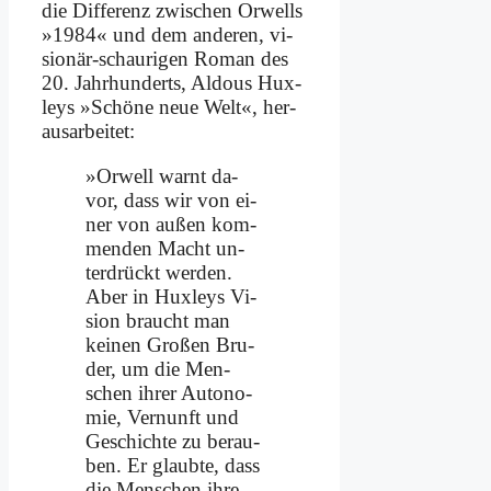
die Dif­fe­renz zwi­schen Or­wells
»1984« und dem an­de­ren, vi­
sio­när-schau­ri­gen Ro­man des
20. Jahr­hun­derts, Al­dous Hux­
leys »Schö­ne neue Welt«, her­
aus­ar­bei­tet:
»Or­well warnt da­
vor, dass wir von ei­
ner von au­ßen kom­
men­den Macht un­
ter­drückt wer­den.
Aber in Hux­leys Vi­
si­on braucht man
kei­nen Gro­ßen Bru­
der, um die Men­
schen ih­rer Au­to­no­
mie, Ver­nunft und
Ge­schich­te zu be­rau­
ben. Er glaub­te, dass
die Men­schen ih­re