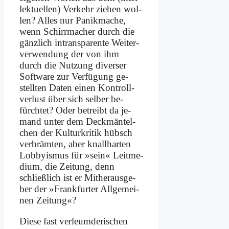
lek­tu­el­len) Ver­kehr zie­hen wol­
len? Al­les nur Pa­nik­ma­che,
wenn Schirr­ma­cher durch die
gänz­lich intrans­parente Wei­ter­
ver­wen­dung der von ihm
durch die Nut­zung di­ver­ser
Soft­ware zur Ver­fü­gung ge­
stell­ten Da­ten ei­nen Kon­troll­
ver­lust über sich sel­ber be­
fürch­tet? Oder be­treibt da je­
mand un­ter dem Deck­män­tel­
chen der Kul­tur­kri­tik hübsch
ver­bräm­ten, aber knall­har­ten
Lob­by­is­mus für »sein« Leit­me­
di­um, die Zei­tung, denn
schließ­lich ist er Mit­her­aus­ge­
ber der »Frank­fur­ter All­ge­mei­
nen Zei­tung«?
Die­se fast ver­leum­de­ri­schen