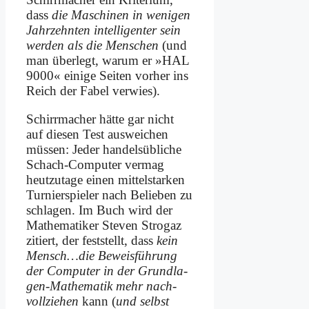
dass
die Ma­schi­nen in we­ni­gen
Jahr­zehn­ten in­tel­li­gen­ter sein
wer­den als die Men­schen
(und
man über­legt, war­um er »HAL
9000« ei­ni­ge Sei­ten vor­her ins
Reich der Fa­bel ver­wies).
Schirr­ma­cher hät­te gar nicht
auf die­sen Test aus­wei­chen
müs­sen: Je­der han­dels­üb­li­che
Schach-Com­pu­ter ver­mag
heut­zu­ta­ge ei­nen mit­tel­star­ken
Tur­nier­spie­ler nach Be­lie­ben zu
schla­gen. Im Buch wird der
Ma­the­ma­ti­ker Ste­ven Stro­gaz
zi­tiert, der fest­stellt, dass
kein
Mensch…die Be­weis­füh­rung
der Com­pu­ter in der Grund­la­
gen-Ma­the­ma­tik mehr nach­
voll­zie­hen
kann (
und selbst