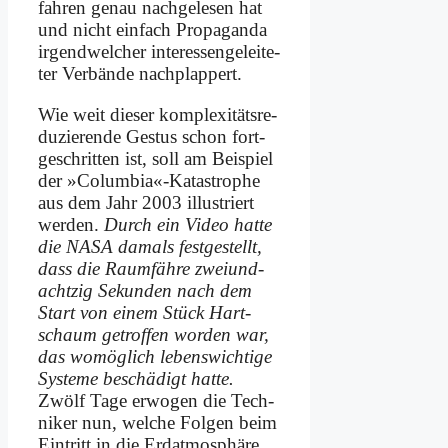
fah­ren ge­nau nach­ge­le­sen hat
und nicht ein­fach Pro­pa­gan­da
ir­gend­wel­cher in­ter­es­sen­ge­lei­te­
ter Ver­bän­de nach­plap­pert.
Wie weit die­ser kom­ple­xi­täts­re­
du­zie­ren­de Ge­stus schon fort­
ge­schrit­ten ist, soll am Bei­spiel
der »Columbia«-Katastrophe
aus dem Jahr 2003 il­lu­striert
wer­den.
Durch ein Vi­deo hat­te
die NASA da­mals fest­ge­stellt,
dass die Raum­fäh­re zwei­und­
acht­zig Se­kun­den nach dem
Start von ei­nem Stück Hart­
schaum ge­trof­fen wor­den war,
das wo­mög­lich lebens­wichtige
Sy­ste­me be­schä­digt hat­te.
Zwölf Ta­ge er­wo­gen die Tech­
ni­ker nun, wel­che Fol­gen beim
Ein­tritt in die Erd­at­mo­sphä­re