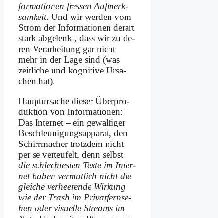
for­ma­tio­nen fres­sen Auf­merk­
sam­keit
. Und wir wer­den vom
Strom der In­for­ma­tio­nen der­art
stark ab­ge­lenkt, dass wir zu de­
ren Ver­ar­bei­tung gar nicht
mehr in der La­ge sind (was
zeit­li­che und ko­gni­ti­ve Ur­sa­
chen hat).
Haupt­ur­sa­che die­ser Über­pro­
duk­ti­on von In­for­ma­tio­nen:
Das In­ter­net – ein ge­wal­ti­ger
Be­schleu­ni­gungs­ap­pa­rat, den
Schirr­ma­cher trotz­dem nicht
per se ver­teu­felt, denn selbst
die schlech­te­sten Tex­te im In­ter­
net ha­ben ver­mut­lich nicht die
glei­che ver­hee­ren­de Wir­kung
wie der Trash im Pri­vat­fern­se­
hen oder vi­su­el­le Streams im