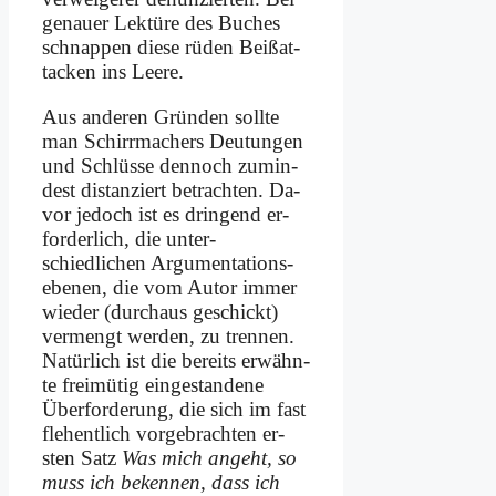
ge­nau­er Lek­tü­re des Bu­ches
schnap­pen die­se rü­den Beiß­at­
tacken ins Lee­re.
Aus an­de­ren Grün­den soll­te
man Schirr­ma­chers Deu­tun­gen
und Schlüs­se den­noch zu­min­
dest di­stan­ziert be­trach­ten. Da­
vor je­doch ist es drin­gend er­
for­der­lich, die unter­
schiedlichen Ar­gu­men­ta­ti­ons­
ebe­nen, die vom Au­tor im­mer
wie­der (durch­aus ge­schickt)
ver­mengt wer­den, zu tren­nen.
Na­tür­lich ist die be­reits er­wähn­
te frei­mü­tig ein­ge­stan­de­ne
Über­for­de­rung, die sich im fast
fle­hent­lich vor­ge­brach­ten er­
sten Satz
Was mich an­geht, so
muss ich be­ken­nen, dass ich