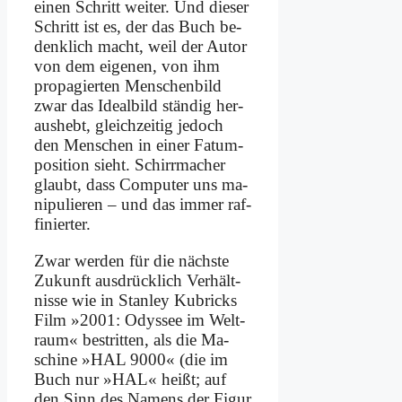
ei­nen Schritt wei­ter. Und die­ser
Schritt ist es, der das Buch be­
denk­lich macht, weil der Au­tor
von dem ei­ge­nen, von ihm
pro­pa­gier­ten Men­schen­bild
zwar das Ide­al­bild stän­dig her­
aus­hebt, gleich­zei­tig je­doch
den Men­schen in ei­ner Fatum­
position sieht. Schirr­ma­cher
glaubt, dass Com­pu­ter uns ma­
ni­pu­lie­ren – und das im­mer raf­
fi­nier­ter.
Zwar wer­den für die näch­ste
Zu­kunft aus­drück­lich Ver­hält­
nis­se wie in Stan­ley Ku­bricks
Film »2001: Odys­see im Welt­
raum« be­strit­ten, als die Ma­
schi­ne »HAL 9000« (die im
Buch nur »HAL« heißt; auf
den Sinn des Na­mens der Fi­gur