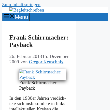
Zum Inhalt springen
Menü
Frank Schirr­ma­cher:
Payback
26. Februar 2013
15. Dezember
2009
von
Gregor Keuschnig
Frank Schirr­ma­cher:
Payback
In den 1980er Jah­ren ver­dich­
te­te sich ins­be­son­de­re in links­
in­tel­lek­tu­el­len Krei­sen die