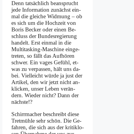
Denn tat­säch­lich be­an­sprucht
je­de In­for­ma­ti­on zu­nächst ein­
mal die glei­che Wid­mung – ob
es sich um die Hoch­zeit von
Bo­ris Becker oder ei­nen Be­
schluss der Bun­des­re­gie­rung
han­delt. Erst ein­mal in die
Mul­ti­tas­king-Ma­schi­ne ein­ge­
tre­ten, so fällt das Auf­hö­ren
schwer. Ein va­ges Ge­fühl, et­
was zu ver­pas­sen, hält uns da­
bei. Viel­leicht wür­de ja just der
Ar­ti­kel, den wir jetzt nicht an­
klicken, un­ser Le­ben ver­än­
dern. Wie­der nicht? Dann der
näch­ste!?
Schirr­ma­cher be­schreibt die­se
Tret­müh­le sehr schön. Die Ge­
fah­ren, die sich aus der kri­tik­lo­
sen Über­nah­me der uns zur