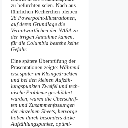
zu be­fürch­ten sei­en. Nach aus­
führ­li­chen Re­cher­chen blei­ben
28 Power­point-Il­lu­stra­tio­nen,
auf de­ren Grund­la­ge die
Verant­wortlichen der NASA zu
der ir­ri­gen An­nah­me ka­men,
für die Co­lum­bia be­stehe kei­ne
Ge­fahr.
Ei­ne spä­te­re Über­prü­fung der
Prä­sen­ta­tio­nen zeig­te:
Wäh­rend
erst spä­ter im Klein­gedruckten
und bei den klei­nen Auf­zäh­
lungs­punk­ten Zwei­fel und tech­
ni­sche Pro­bleme ge­schil­dert
wur­den, wa­ren die Über­schrif­
ten und Zu­sam­men­fas­sun­gen
der ein­zel­nen Sheets, her­vor­ge­
ho­ben durch be­son­ders dicke
Auf­zäh­lungs­punk­te, op­ti­mi­