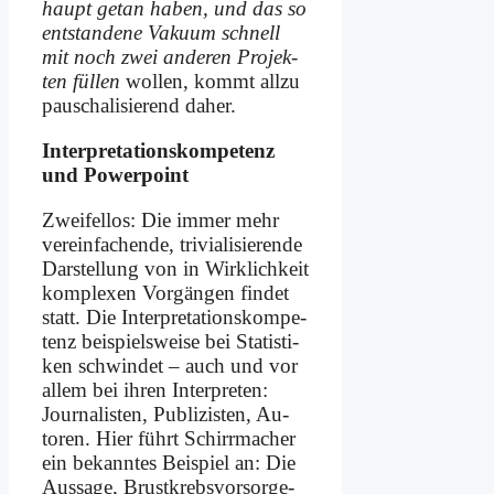
haupt ge­tan ha­ben, und das so
ent­stan­de­ne Va­ku­um schnell
mit noch zwei an­de­ren Pro­jek­
ten fül­len
wol­len, kommt all­zu
pau­scha­li­sie­rend da­her.
In­ter­pre­ta­ti­ons­kom­pe­tenz
und Power­point
Zwei­fel­los: Die im­mer mehr
ver­ein­fa­chen­de, tri­via­li­sie­ren­de
Dar­stel­lung von in Wirk­lichkeit
kom­ple­xen Vor­gän­gen fin­det
statt. Die In­ter­pre­ta­ti­ons­kom­pe­
tenz beispiels­weise bei Sta­ti­sti­
ken schwin­det – auch und vor
al­lem bei ih­ren In­ter­pre­ten:
Jour­na­li­sten, Pu­bli­zi­sten, Au­
toren. Hier führt Schirr­ma­cher
ein be­kann­tes Bei­spiel an: Die
Aus­sa­ge, Brust­krebs­vor­sor­ge­