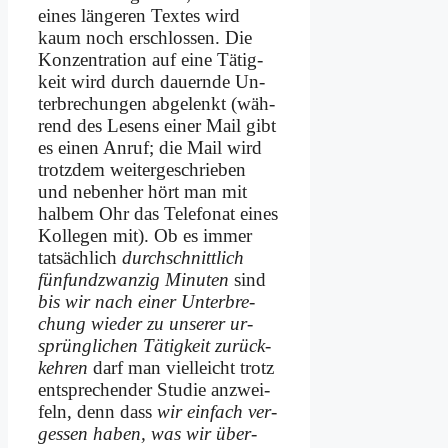
ei­nes län­ge­ren Tex­tes wird
kaum noch er­schlos­sen. Die
Kon­zen­tra­ti­on auf ei­ne Tä­tig­
keit wird durch dau­ern­de Un­
ter­bre­chun­gen ab­ge­lenkt (wäh­
rend des Le­sens ei­ner Mail gibt
es ei­nen An­ruf; die Mail wird
trotz­dem wei­ter­ge­schrie­ben
und ne­ben­her hört man mit
hal­bem Ohr das Te­le­fo­nat ei­nes
Kol­le­gen mit). Ob es im­mer
tat­säch­lich
durch­schnitt­lich
fünf­und­zwan­zig Mi­nu­ten
sind
bis wir nach ei­ner Un­ter­bre­
chung wie­der zu un­se­rer ur­
sprüng­li­chen Tä­tig­keit zu­rück­
keh­ren
darf man viel­leicht trotz
entsprechen­der Stu­die an­zwei­
feln, denn dass
wir ein­fach ver­
ges­sen ha­ben, was wir über­