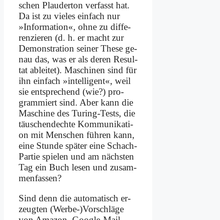
schen Plau­der­ton ver­fasst hat.
Da ist zu vie­les ein­fach nur
»In­for­ma­ti­on«, oh­ne zu dif­fe­
ren­zie­ren (d. h. er macht zur
De­mon­stra­ti­on sei­ner The­se ge­
nau das, was er als de­ren Re­sul­
tat ab­lei­tet). Ma­schi­nen sind für
ihn ein­fach »in­tel­li­gent«, weil
sie ent­spre­chend (wie?) pro­
gram­miert sind. Aber kann die
Ma­schi­ne des Tu­ring-Tests, die
täu­schen­dech­te Kom­mu­ni­ka­ti­
on mit Men­schen füh­ren kann,
ei­ne Stun­de spä­ter ei­ne Schach-
Par­tie spie­len und am näch­sten
Tag ein Buch le­sen und zu­sam­
men­fas­sen?
Sind denn die au­to­ma­tisch er­
zeug­ten (Werbe-)Vorschläge
von Ama­zon, Goog­le-Mail