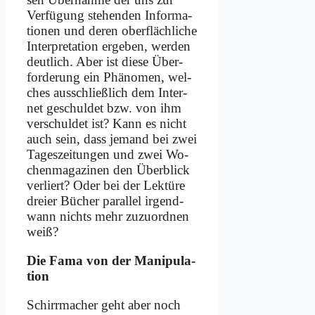
Ver­fü­gung ste­hen­den In­for­ma­
tio­nen und de­ren ober­fläch­li­che
In­ter­pre­ta­ti­on er­ge­ben, wer­den
deut­lich. Aber ist die­se Über­
for­de­rung ein Phä­no­men, wel­
ches aus­schließ­lich dem In­ter­
net ge­schul­det bzw. von ihm
ver­schul­det ist? Kann es nicht
auch sein, dass je­mand bei zwei
Ta­ges­zei­tun­gen und zwei Wo­
chen­ma­ga­zi­nen den Über­blick
ver­liert? Oder bei der Lek­tü­re
drei­er Bü­cher par­al­lel ir­gend­
wann nichts mehr zu­zu­ord­nen
weiß?
Die Fa­ma von der Ma­ni­pu­la­
ti­on
Schirr­ma­cher geht aber noch