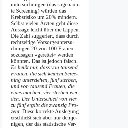
un­ter­su­chun­gen (das so­ge­nann­
te Scree­ning) wür­den das
Krebs­ri­si­ko um 20% min­dern.
Selbst vie­len Ärz­ten geht die­se
Aus­sa­ge leicht über die Lip­pen.
Die Zahl sug­ge­riert, dass durch
recht­zei­ti­ge Vor­sor­ge­un­ter­su­
chun­gen 20 von 100 Frau­en
so­zu­sa­gen »ge­ret­tet« wer­den
könn­ten. Das ist je­doch falsch.
Es heißt nur, dass von tau­send
Frau­en, die sich kei­nem Scree­
ning un­ter­zie­hen, fünf ster­ben,
und von tau­send Frau­en, die
ei­nes ma­chen, vier ster­ben wer­
den. Der Un­ter­schied von vier
zu fünf er­gibt die zwan­zig Pro­
zent.
Die­se kor­rek­te Aus­le­gung
er­schließt sich aber nur dem­je­
ni­gen, der das sta­ti­sti­sche Ver­