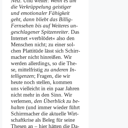
Netz
. Und wei­ter:
Wenn es um
die Ver­krüp­pe­lung gei­sti­ger
und emo­tio­na­ler Fä­hig­keit
geht, dann bliebt das Bil­lig-
Fern­se­hen bis auf Wei­te­res un­
ge­schla­ge­ner Spit­zen­rei­ter
. Das
In­ter­net »ver­blö­det« al­so den
Men­schen nicht; zu ei­ner sol­
chen Plat­ti­tü­de lässt sich Schirr­
ma­cher nicht hin­reißen. Wir
wer­den al­ler­dings, so die The­
se, mit­tel­fri­stig
zu an­de­ren In­
tel­li­gen­zen
; Fra­gen, die wir
heu­te noch stel­len, kom­men
uns viel­leicht in ein paar Jah­ren
nicht mehr in den Sinn. Wir
ver­ler­nen,
den Über­blick zu be­
hal­ten
(und im­mer wie­der führt
Schirr­macher die ak­tu­el­le Wirt­
schaft­kri­se als Be­leg für sei­ne
The­sen an – hier hät­ten die Da­