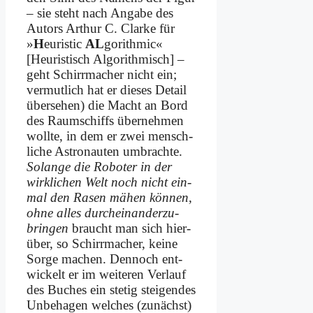
– sie steht nach An­ga­be des
Au­tors Ar­thur C. Clar­ke für
»
H
eu­ri­stic
AL
go­rith­mic«
[Heu­ri­stisch Al­go­rith­misch] –
geht Schirr­ma­cher nicht ein;
ver­mut­lich hat er die­ses De­tail
über­se­hen) die Macht an Bord
des Raum­schiffs über­neh­men
woll­te, in dem er zwei mensch­
li­che Astro­nau­ten um­brach­te.
So­lan­ge die Ro­bo­ter in der
wirk­li­chen Welt noch nicht ein­
mal den Ra­sen mä­hen kön­nen,
oh­ne al­les durch­ein­an­der­zu­
brin­gen
braucht man sich hier­
über, so Schirr­ma­cher, kei­ne
Sor­ge ma­chen. Den­noch ent­
wickelt er im wei­te­ren Ver­lauf
des Bu­ches ein ste­tig stei­gen­des
Un­be­ha­gen wel­ches (zu­nächst)