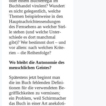
oder ei­nem Bü­cher­re­gal im
Buch­han­del vi­ru­lent? Wun­dert
es nicht ge­le­gent­lich, wel­che
The­men bei­spiels­wei­se in den
Haupt­nach­rich­ten­sen­dun­gen
des Fern­se­hens an wel­cher Stel­
le ste­hen (und wel­che Un­ter­
schie­de es dort manch­mal
gibt)? Wer be­stimmt dort – und
vor al­lem: nach wel­chen Kri­te­
ri­en – die Rei­hen­fol­ge?
Wo bleibt die Au­to­no­mie des
mensch­li­chen Gei­stes?
Spä­te­stens jetzt be­ginnt man
die im Buch feh­len­den De­fi­ni­
tio­nen für die ver­wen­de­ten Be­
griff­lich­kei­ten zu ver­mis­sen;
ein Pro­blem, weil Schirr­ma­cher
das Buch in ei­ner Art an­ek­do­ti­