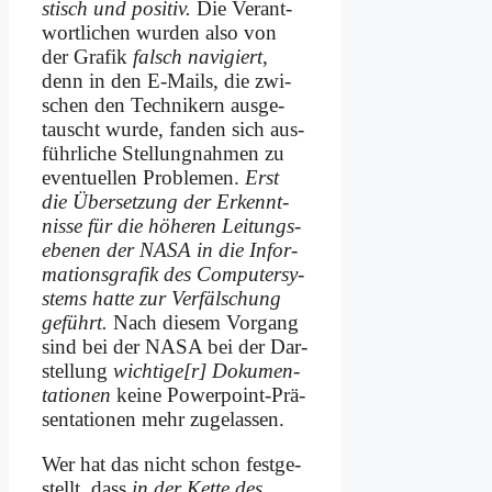
stisch und po­si­tiv.
Die Ver­ant­
wort­li­chen wur­den al­so von
der Gra­fik
falsch na­vi­giert
,
denn in den E‑Mails, die zwi­
schen den Tech­ni­kern aus­ge­
tauscht wur­de, fan­den sich aus­
führ­li­che Stel­lung­nah­men zu
even­tu­el­len Pro­ble­men.
Erst
die Über­set­zung der Er­kennt­
nis­se für die hö­he­ren Lei­tungs­
ebe­nen der NASA in die In­for­
ma­ti­ons­gra­fik des Com­pu­ter­sy­
stems hat­te zur Ver­fäl­schung
ge­führt.
Nach die­sem Vor­gang
sind bei der NASA bei der Dar­
stel­lung
wichtige[r] Do­ku­men­
ta­tio­nen
kei­ne Power­point-Prä­
sen­ta­tio­nen mehr zu­ge­las­sen.
Wer hat das nicht schon fest­ge­
stellt, dass
in der Ket­te des