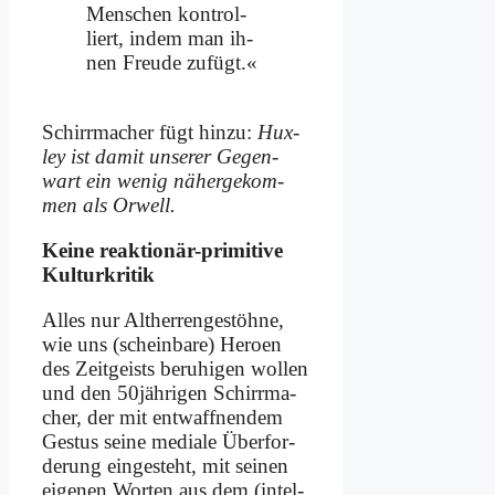
Men­schen kon­trol­
liert, in­dem man ih­
nen Freu­de zu­fügt.«
Schirr­ma­cher fügt hin­zu:
Hux­
ley ist da­mit un­se­rer Ge­gen­
wart ein we­nig nä­her­ge­kom­
men als Or­well.
Kei­ne re­ak­tio­när-pri­mi­ti­ve
Kul­tur­kri­tik
Al­les nur Alt­her­ren­ge­stöh­ne,
wie uns (schein­ba­re) He­ro­en
des Zeit­geists be­ru­hi­gen wol­len
und den 50jährigen Schirr­ma­
cher, der mit ent­waff­nen­dem
Ge­stus sei­ne me­dia­le Über­for­
de­rung ein­ge­steht, mit sei­nen
ei­ge­nen Wor­ten aus dem (in­tel­