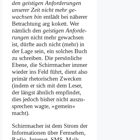
den gei­sti­gen An­for­de­run­gen
un­se­rer Zeit nicht mehr ge­
wach­sen bin
ent­lädt bei nä­he­rer
Be­trach­tung arg ko­kett. Wer
näm­lich den
gei­sti­gen An­for­de­
run­gen
nicht mehr ge­wach­sen
ist, dürf­te auch nicht (mehr) in
der La­ge sein, ein sol­ches Buch
zu schrei­ben. Die per­sön­li­che
Ebe­ne, die Schirr­ma­cher im­mer
wie­der ins Feld führt, dient al­so
pri­mär rhe­to­ri­schen Zwecken
(in­dem er sich mit dem Le­ser,
der längst ähn­lich emp­fin­det,
dies je­doch bis­her nicht aus­zu­
spre­chen wag­te, »ge­mein«
macht).
Schirr­ma­cher ist dem Strom der
In­for­ma­tio­nen über Fern­se­hen,
Ra­dio, In­ter­net, SMS, Mails,