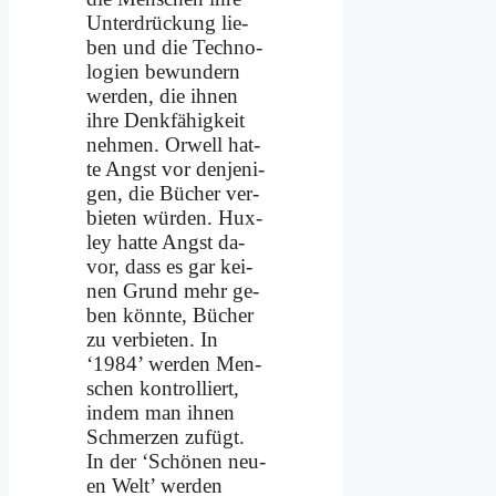
Un­ter­drückung lie­
ben und die Tech­no­
lo­gien be­wun­dern
wer­den, die ih­nen
ih­re Denk­fä­hig­keit
neh­men. Or­well hat­
te Angst vor den­je­ni­
gen, die Bü­cher ver­
bie­ten wür­den. Hux­
ley hat­te Angst da­
vor, dass es gar kei­
nen Grund mehr ge­
ben könn­te, Bü­cher
zu ver­bie­ten. In
‘1984’ wer­den Men­
schen kon­trol­liert,
in­dem man ih­nen
Schmer­zen zu­fügt.
In der ‘Schö­nen neu­
en Welt’ wer­den