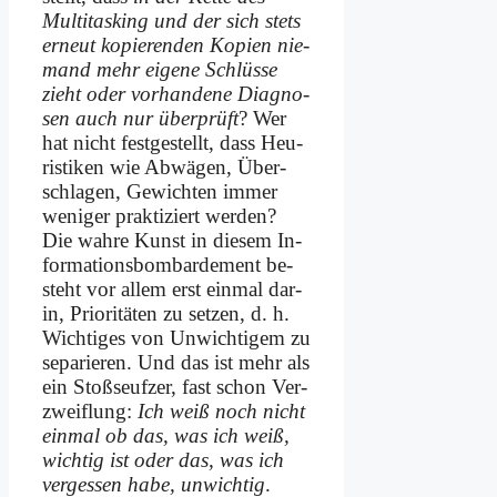
Mul­ti­tas­king und der sich stets
er­neut ko­pie­ren­den Ko­pien nie­
mand mehr ei­ge­ne Schlüs­se
zieht oder vor­han­de­ne Dia­gno­
sen auch nur über­prüft
? Wer
hat nicht fest­ge­stellt, dass Heu­
ri­sti­ken wie Ab­wä­gen, Über­
schla­gen, Ge­wich­ten im­mer
we­ni­ger prak­ti­ziert wer­den?
Die wah­re Kunst in die­sem In­
for­ma­ti­ons­bom­bar­de­ment be­
steht vor al­lem erst ein­mal dar­
in, Prio­ri­tä­ten zu set­zen, d. h.
Wich­ti­ges von Un­wich­ti­gem zu
se­pa­rie­ren. Und das ist mehr als
ein Stoß­seuf­zer, fast schon Ver­
zweif­lung:
Ich weiß noch nicht
ein­mal ob das, was ich weiß,
wich­tig ist oder das, was ich
ver­ges­sen ha­be, un­wich­tig
.