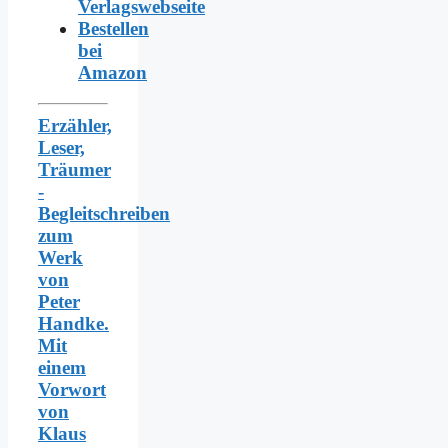
Verlagswebseite
Bestellen
bei
Amazon
Erzähler,
Leser,
Träumer
-
Begleitschreiben
zum
Werk
von
Peter
Handke.
Mit
einem
Vorwort
von
Klaus