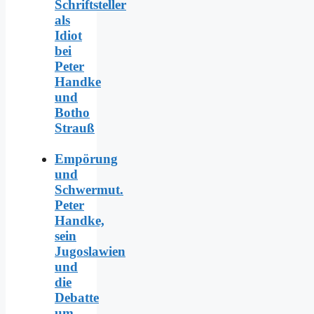
Schriftsteller
als
Idiot
bei
Peter
Handke
und
Botho
Strauß
Empörung
und
Schwermut.
Peter
Handke,
sein
Jugoslawien
und
die
Debatte
um