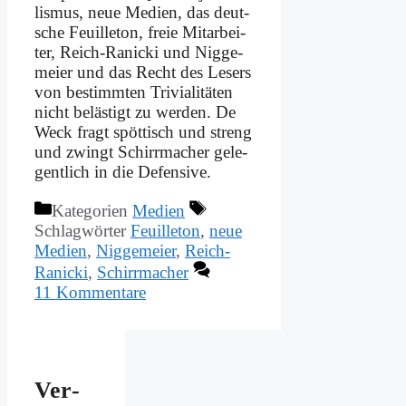
lis­mus, neue Me­di­en, das deut­
sche Feuil­le­ton, freie Mit­ar­bei­
ter, Reich-Ra­­nicki und Nig­ge­
mei­er und das Recht des Le­sers
von be­stimm­ten Tri­via­li­tä­ten
nicht be­lä­stigt zu wer­den. De
Weck fragt spöt­tisch und streng
und zwingt Schirr­ma­cher ge­le­
gent­lich in die De­fen­si­ve.
Kategorien
Medien
Schlagwörter
Feuilleton
,
neue
Medien
,
Niggemeier
,
Reich-
Ranicki
,
Schirrmacher
11 Kommentare
Ver­