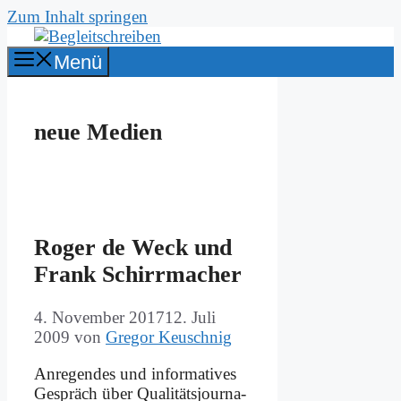
Zum Inhalt springen
Menü
neue Medien
Ro­ger de Weck und
Frank Schirr­ma­cher
4. November 2017
12. Juli
2009
von
Gregor Keuschnig
An­re­gen­des und in­for­ma­ti­ves
Ge­spräch über Qua­li­täts­jour­na­