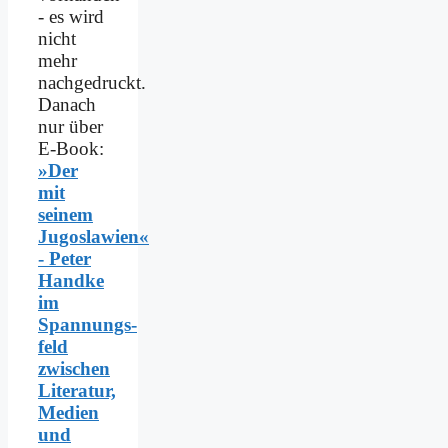
- es wird
nicht
mehr
nachgedruckt.
Danach
nur über
E-Book:
»Der
mit
seinem
Jugoslawien«
- Peter
Handke
im
Spannungs­
feld
zwischen
Literatur,
Medien
und