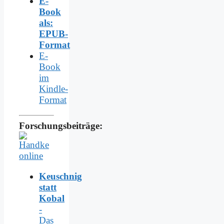
E-
Book
als:
EPUB-
Format
E-
Book
im
Kindle-
Format
Forschungsbeiträge:
Keuschnig
statt
Kobal
-
Das