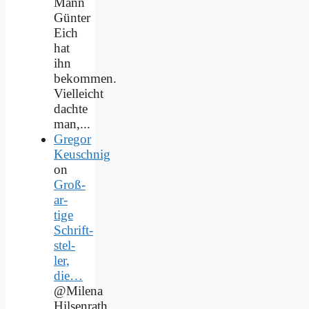
Mann
Günter
Eich
hat
ihn
bekommen.
Vielleicht
dachte
man,...
Gregor
Keuschnig
on
Groß­
ar­
ti­ge
Schrift­
stel­
ler,
die…
@Milena
Hilsenrath,