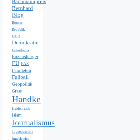
Bachmannpreis
Bernhard
Blog
Bonner
Republik
DDR
Demokratie
Dokudrama
Enzensberger
EU
FAZ
Feuilleton
Fußball
Geopolitik
Grass
Handke
Heidenreich
Islam
Journalismus
Jugoslawien
Jugoslawien-