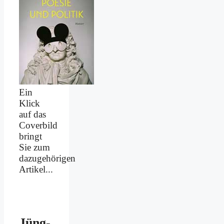
Ein
Klick
auf das
Coverbild
bringt
Sie zum
dazugehörigen
Artikel...
Jüng­