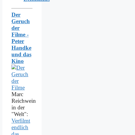
Der
Geruch
der
Filme -
Peter
Handke
und das
Kino
Marc
Reichwein
in der
"Welt":
Verfilmt
endlich
das