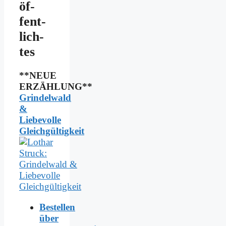
öf­
fent­
lich­
tes
**NEUE
ERZÄHLUNG**
Grindelwald
&
Liebevolle
Gleichgültigkeit
Bestellen
über