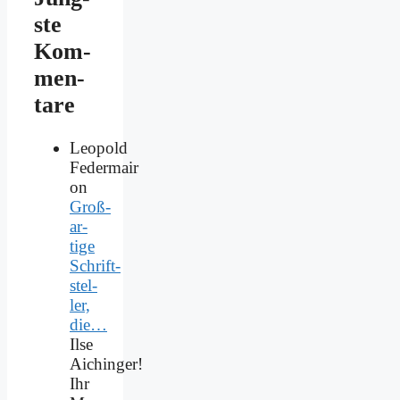
ste
Kom­
men­
ta­re
Leopold
Federmair
on
Groß­
ar­
ti­ge
Schrift­
stel­
ler,
die…
Ilse
Aichinger!
Ihr