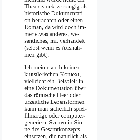
Thea­ter­stück vor­ran­gig als
hi­sto­ri­sche Do­ku­men­ta­ti­
on be­trach­ten oder ei­nen
Ro­man, da wird doch im­
mer et­was an­de­res, we­
sent­li­ches, mit ver­han­delt
(selbst wenn es Aus­nah­
men gibt).
Ich mein­te auch kei­nen
künst­le­ri­schen Kon­text,
viel­leicht ein Bei­spiel: In
ei­ne Do­ku­men­ta­ti­on über
das rö­mi­sche Heer oder
ur­zeit­li­che Le­bens­for­men
kann man si­cher­lich spiel­
film­ar­ti­ge oder com­pu­ter­
ge­nerier­te Sze­nen in Sin­
ne des Ge­samt­kon­zepts
ein­set­zen, die na­tür­lich als