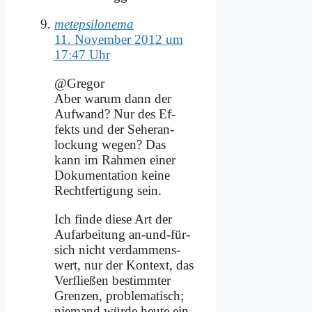
metepsilonema
11. November 2012 um
17:47 Uhr
@Gregor
Aber war­um dann der
Auf­wand? Nur des Ef­
fekts und der Se­heran­
lockung we­gen? Das
kann im Rah­men ei­ner
Do­ku­men­ta­ti­on kei­ne
Recht­fer­ti­gung sein.
Ich fin­de die­se Art der
Auf­ar­bei­tung an-und-für-
sich nicht ver­dam­mens­
wert, nur der Kon­text, das
Ver­flie­ßen be­stimm­ter
Gren­zen, pro­ble­ma­tisch;
nie­mand wür­de heu­te ein