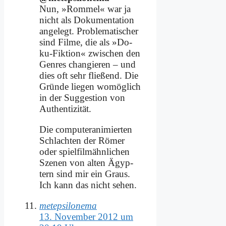
Nun, »Rom­mel« war ja
nicht als Do­ku­men­ta­ti­on
an­ge­legt. Pro­ble­ma­ti­scher
sind Fil­me, die als »Do­
ku-Fik­ti­on« zwi­schen den
Gen­res chan­gie­ren – und
dies oft sehr flie­ßend. Die
Grün­de lie­gen wo­mög­lich
in der Sug­ge­sti­on von
Au­then­ti­zi­tät.
Die com­pu­ter­ani­mier­ten
Schlach­ten der Rö­mer
oder spiel­film­ähn­li­chen
Sze­nen von al­ten Ägyp­
tern sind mir ein Graus.
Ich kann das nicht se­hen.
metepsilonema
13. November 2012 um