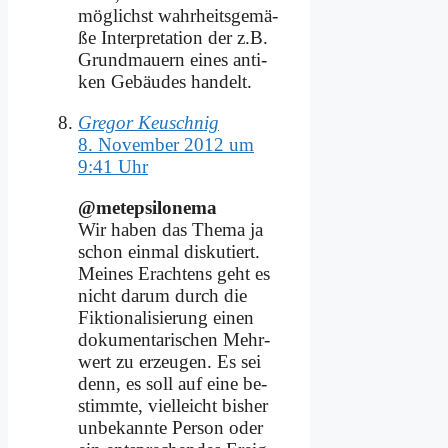
mög­lichst wahr­heits­ge­mä­
ße In­ter­pre­ta­ti­on der z.B.
Grund­mau­ern ei­nes an­ti­
ken Ge­bäu­des han­delt.
Gregor Keuschnig
8. November 2012 um
9:41 Uhr
@metepsilonema
Wir ha­ben das The­ma ja
schon ein­mal dis­ku­tiert.
Mei­nes Er­ach­tens geht es
nicht dar­um durch die
Fik­tio­na­li­sie­rung ei­nen
do­ku­men­ta­ri­schen Mehr­
wert zu er­zeu­gen. Es sei
denn, es soll auf ei­ne be­
stimm­te, viel­leicht bis­her
un­be­kann­te Per­son oder