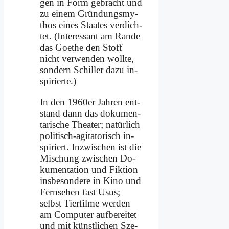
gen in Form ge­bracht und
zu ei­nem Grün­dungs­my­
thos ei­nes Staa­tes ver­dich­
tet. (In­ter­es­sant am Ran­de
das Goe­the den Stoff
nicht ver­wen­den woll­te,
son­dern Schil­ler da­zu in­
spi­rier­te.)
In den 1960er Jah­ren ent­
stand dann das do­ku­men­
ta­ri­sche Thea­ter; na­tür­lich
po­li­tisch-agi­ta­to­risch in­
spi­riert. In­zwi­schen ist die
Mi­schung zwi­schen Do­
ku­men­ta­ti­on und Fik­ti­on
ins­be­son­de­re in Ki­no und
Fern­se­hen fast Usus;
selbst Tier­fil­me wer­den
am Com­pu­ter auf­be­rei­tet
und mit künst­li­chen Sze­