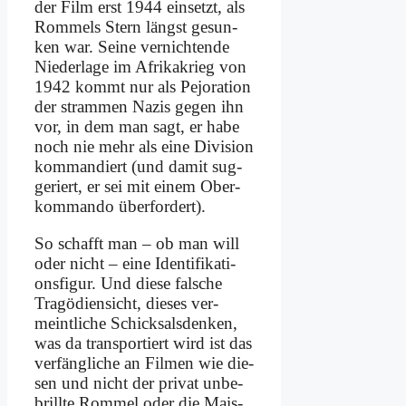
der Film erst 1944 ein­setzt, als
Rom­mels Stern längst ge­sun­
ken war. Sei­ne ver­nich­ten­de
Nie­der­la­ge im Afri­ka­krieg von
1942 kommt nur als Pe­jo­ra­ti­on
der stram­men Na­zis ge­gen ihn
vor, in dem man sagt, er ha­be
noch nie mehr als ei­ne Di­vi­si­on
kom­man­diert (und da­mit sug­
ge­riert, er sei mit ei­nem Ober­
kom­man­do über­for­dert).
So schafft man – ob man will
oder nicht – ei­ne Iden­ti­fi­ka­ti­
ons­fi­gur. Und die­se fal­sche
Tra­gö­di­en­sicht, die­ses ver­
meint­li­che Schick­sals­den­ken,
was da trans­por­tiert wird ist das
ver­fäng­li­che an Fil­men wie die­
sen und nicht der pri­vat un­be­
brill­te Rom­mel oder die Mais­