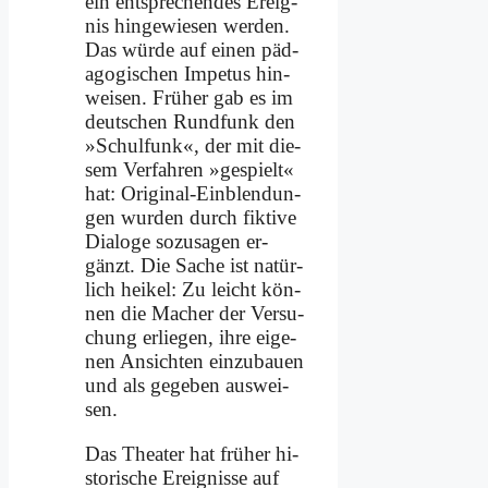
ein ent­spre­chen­des Er­eig­
nis hin­ge­wie­sen wer­den.
Das wür­de auf ei­nen päd­
ago­gi­schen Im­pe­tus hin­
wei­sen. Frü­her gab es im
deut­schen Rund­funk den
»Schul­funk«, der mit die­
sem Ver­fah­ren »ge­spielt«
hat: Ori­gi­nal-Ein­blen­dun­
gen wur­den durch fik­ti­ve
Dia­lo­ge so­zu­sa­gen er­
gänzt. Die Sa­che ist na­tür­
lich hei­kel: Zu leicht kön­
nen die Ma­cher der Ver­su­
chung er­lie­gen, ih­re ei­ge­
nen An­sich­ten ein­zu­bau­en
und als ge­ge­ben aus­wei­
sen.
Das Thea­ter hat frü­her hi­
sto­ri­sche Er­eig­nis­se auf