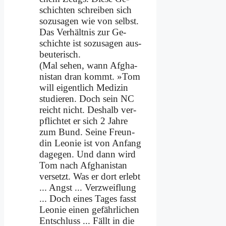
schich­ten schrei­ben sich
so­zu­sa­gen wie von selbst.
Das Ver­hält­nis zur Ge­
schich­te ist so­zu­sa­gen aus­
beu­te­risch.
(Mal se­hen, wann Af­gha­
ni­stan dran kommt. »Tom
will ei­gent­lich Me­di­zin
stu­die­ren. Doch sein NC
reicht nicht. Des­halb ver­
pflich­tet er sich 2 Jah­re
zum Bund. Sei­ne Freun­
din Leo­nie ist von An­fang
da­ge­gen. Und dann wird
Tom nach Af­gha­ni­stan
ver­setzt. Was er dort er­lebt
... Angst ... Ver­zweif­lung
... Doch ei­nes Ta­ges fasst
Leo­nie ei­nen ge­fähr­li­chen
Ent­schluss ... Fällt in die