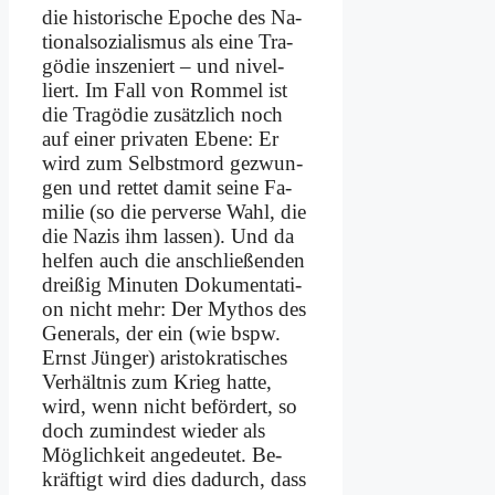
die hi­sto­ri­sche Epo­che des Na­
tio­nal­so­zia­lis­mus als ei­ne Tra­
gö­die in­sze­niert – und ni­vel­
liert. Im Fall von Rom­mel ist
die Tra­gö­die zu­sätz­lich noch
auf ei­ner pri­va­ten Ebe­ne: Er
wird zum Selbst­mord ge­zwun­
gen und ret­tet da­mit sei­ne Fa­
mi­lie (so die per­ver­se Wahl, die
die Na­zis ihm las­sen). Und da
hel­fen auch die an­schlie­ßen­den
drei­ßig Mi­nu­ten Do­ku­men­ta­ti­
on nicht mehr: Der My­thos des
Ge­ne­rals, der ein (wie bspw.
Ernst Jün­ger) ari­sto­kra­ti­sches
Ver­hält­nis zum Krieg hat­te,
wird, wenn nicht be­för­dert, so
doch zu­min­dest wie­der als
Mög­lich­keit an­ge­deu­tet. Be­
kräf­tigt wird dies da­durch, dass