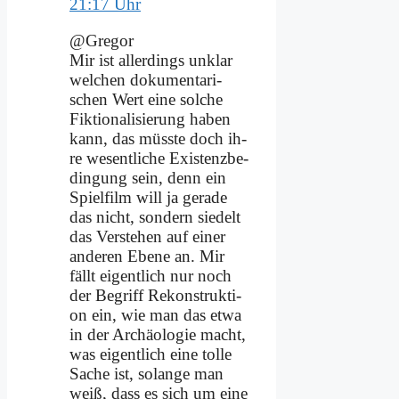
21:17 Uhr
@Gregor
Mir ist al­ler­dings un­klar
wel­chen do­ku­men­ta­ri­
schen Wert ei­ne sol­che
Fik­tio­na­li­sie­rung ha­ben
kann, das müss­te doch ih­
re we­sent­li­che Exi­stenz­be­
din­gung sein, denn ein
Spiel­film will ja ge­ra­de
das nicht, son­dern sie­delt
das Ver­ste­hen auf ei­ner
an­de­ren Ebe­ne an. Mir
fällt ei­gent­lich nur noch
der Be­griff Re­kon­struk­ti­
on ein, wie man das et­wa
in der Ar­chäo­lo­gie macht,
was ei­gent­lich ei­ne tol­le
Sa­che ist, so­lan­ge man
weiß, dass es sich um ei­ne