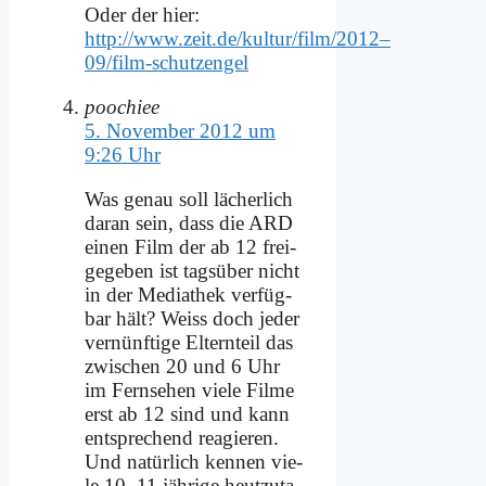
Oder der hier:
http://www.zeit.de/kultur/film/2012–
09/film-schutzengel
poochiee
5. November 2012 um
9:26 Uhr
Was ge­nau soll lä­cher­lich
dar­an sein, dass die ARD
ei­nen Film der ab 12 frei­
ge­ge­ben ist tags­über nicht
in der Me­dia­thek ver­füg­
bar hält? Weiss doch je­der
ver­nünf­ti­ge El­tern­teil das
zwi­schen 20 und 6 Uhr
im Fern­se­hen vie­le Fil­me
erst ab 12 sind und kann
ent­spre­chend re­agie­ren.
Und na­tür­lich ken­nen vie­
le 10–11 jäh­ri­ge heut­zu­ta­