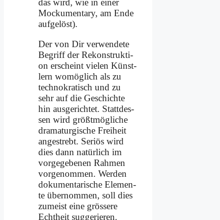
das wird, wie in ei­ner
Mocku­men­ta­ry, am En­de
auf­ge­löst).
Der von Dir ver­wen­de­te
Be­griff der Re­kon­struk­ti­
on er­scheint vie­len Künst­
lern wo­mög­lich als zu
tech­no­kra­tisch und zu
sehr auf die Ge­schich­te
hin aus­ge­rich­tet. Statt­des­
sen wird größt­mög­li­che
dra­ma­tur­gi­sche Frei­heit
an­ge­strebt. Se­ri­ös wird
dies dann na­tür­lich im
vor­ge­ge­be­nen Rah­men
vor­ge­nom­men. Wer­den
do­ku­men­ta­ri­sche Ele­men­
te über­nom­men, soll dies
zu­meist ei­ne grö­sse­re
Echt­heit sug­ge­rie­ren.