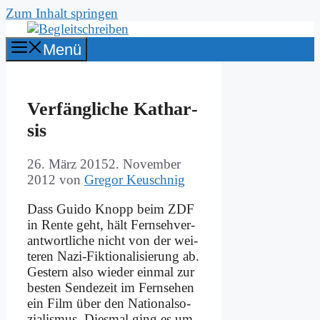
Zum Inhalt springen
Menü
Ver­fäng­li­che Ka­thar­
sis
26. März 2015
2. November
2012
von
Gregor Keuschnig
Dass Gui­do Knopp beim ZDF
in Ren­te geht, hält Fern­seh­ver­
ant­wort­li­che nicht von der wei­
te­ren Na­zi-Fik­tio­na­li­sie­rung ab.
Ge­stern al­so wie­der ein­mal zur
be­sten Sen­de­zeit im Fern­se­hen
ein Film über den Na­tio­nal­so­
zia­lis­mus. Dies­mal ging es um