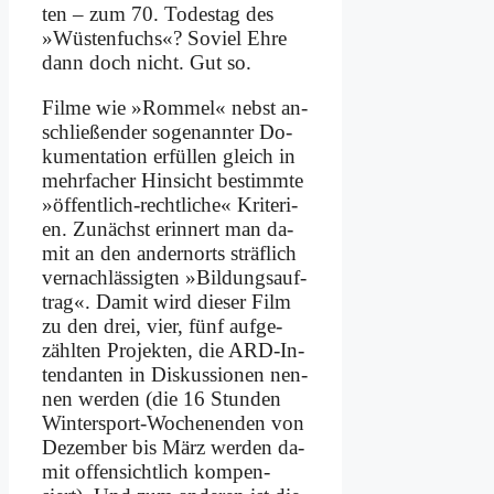
ten – zum 70. To­des­tag des
»Wü­sten­fuchs«? So­viel Eh­re
dann doch nicht. Gut so.
Fil­me wie »Rom­mel« nebst an­
schlie­ßen­der so­ge­nann­ter Do­
ku­men­ta­ti­on er­fül­len gleich in
mehr­fa­cher Hin­sicht be­stimm­te
»öf­fent­lich-recht­li­che« Kri­te­ri­
en. Zu­nächst er­in­nert man da­
mit an den an­dern­orts sträf­lich
ver­nach­läs­sig­ten »Bil­dungs­auf­
trag«. Da­mit wird die­ser Film
zu den drei, vier, fünf auf­ge­
zähl­ten Pro­jek­ten, die ARD-In­
ten­dan­ten in Dis­kus­sio­nen nen­
nen wer­den (die 16 Stun­den
Win­ter­sport-Wo­chen­en­den von
De­zem­ber bis März wer­den da­
mit of­fen­sicht­lich kom­pen­