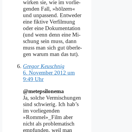
wir­ken sie, wie im vor­lie­
gen­den Fall, »höl­zern«
und un­pas­send. Ent­we­der
ei­ne fik­ti­ve Ver­fil­mung
oder ei­ne Do­ku­men­ta­ti­on
(und wenn denn ei­ne Mi­
schung sein muss, dann
muss man sich gut über­le­
gen war­um man das tut).
Gregor Keuschnig
6. November 2012 um
9:49 Uhr
@metepsilonema
Ja, sol­che Ver­mi­schun­gen
sind schwie­rig. Ich hab’s
im vor­lie­gen­den
»Rommel»_Film aber
nicht als pro­ble­ma­tisch
emp­fun­den, weil man