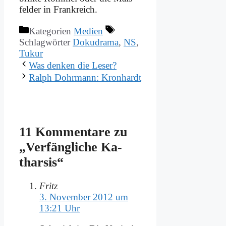
fel­der in Frank­reich.
Kategorien
Medien
Schlagwörter
Dokudrama
,
NS
,
Tukur
Was den­ken die Le­ser?
Ralph Dohr­mann: Kron­hardt
11 Kommentare zu
„Ver­fäng­li­che Ka­
thar­sis“
Fritz
3. November 2012 um
13:21 Uhr