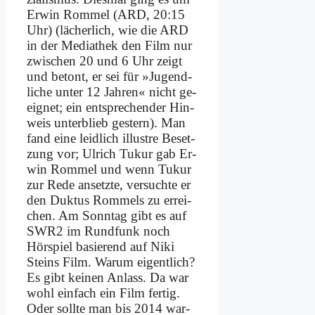
Er­win Rom­mel (ARD, 20:15
Uhr) (lä­cher­lich, wie die ARD
in der Me­dia­thek den Film nur
zwi­schen 20 und 6 Uhr zeigt
und be­tont, er sei für »Ju­gend­
li­che un­ter 12 Jah­ren« nicht ge­
eig­net; ein ent­spre­chen­der Hin­
weis un­ter­blieb ge­stern). Man
fand ei­ne leid­lich il­lu­stre Be­set­
zung vor; Ul­rich Tu­kur gab Er­
win Rom­mel und wenn Tu­kur
zur Re­de an­setz­te, ver­such­te er
den Duk­tus Rom­mels zu er­rei­
chen. Am Sonn­tag gibt es auf
SWR2 im Rund­funk noch
Hör­spiel ba­sie­rend auf Ni­ki
Steins Film. War­um ei­gent­lich?
Es gibt kei­nen An­lass. Da war
wohl ein­fach ein Film fer­tig.
Oder soll­te man bis 2014 war­