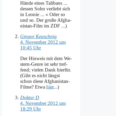
Hän­de ei­nes Ta­lib­ans ...
des­sen Sohn ver­liebt sich
in Leo­nie ... « Oder so
und so. Der gro­ße Af­gha­
ni­stan-Film im ZDF ...)
Gregor Keuschnig
4. November 2012 um
10:45 Uhr
Der Hin­weis mit dem We­
stern-Gen­re ist sehr tref­
fend; vie­len Dank hier­für.
(Gibt es nicht längst
schon die­se Af­gha­ni­stan-
Fil­me? Et­wa
hier
...)
Doktor D
4. November 2012 um
18:29 Uhr