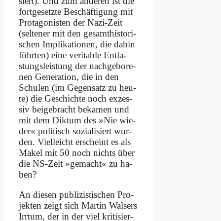
siert). Und zum an­de­ren ist die
fort­ge­setz­te Be­schäf­ti­gung mit
Prot­ago­ni­sten der Na­zi-Zeit
(sel­te­ner mit den ge­samt­hi­sto­ri­
schen Im­pli­ka­tio­nen, die da­hin
führ­ten) ei­ne ve­ri­ta­ble Ent­la­
stungs­lei­stung der nach­ge­bo­re­
nen Ge­ne­ra­ti­on, die in den
Schu­len (im Ge­gen­satz zu heu­
te) die Ge­schich­te noch ex­zes­
siv bei­gebracht be­ka­men und
mit dem Dik­tum des »Nie wie­
der« po­li­tisch so­zia­li­siert wur­
den. Viel­leicht er­scheint es als
Ma­kel mit 50 noch nichts über
die NS-Zeit »ge­macht« zu ha­
ben?
An die­sen pu­bli­zi­sti­schen Pro­
jek­ten zeigt sich Mar­tin Walsers
Irr­tum, der in der viel kri­ti­sier­