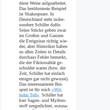
die­se Wei­se auf­ge­ar­bei­tet.
Das be­rühm­te­ste Bei­spiel
ist Shake­speare. In
Deutsch­land steht ins­be­
son­de­re Schil­ler da­für.
Sei­ne Stücke ge­ben zwar
im Gro­ßen und Gan­zen
die Er­eig­nis­se rich­tig wie­
der, aber Hi­sto­ri­ker ha­ben
zu al­len Zei­ten in De­tails
durch­aus Feh­ler be­merkt,
die der Fik­tio­na­li­tät ge­
schul­det wa­ren (bzw. der
Zeit; Schil­ler hat ein­fach
ei­ni­ges gar nicht ge­wusst).
Das in­ter­es­san­te­ste Bei­
spiel ist für mich
»Wil­
helm Tell«
. Schil­ler hat
hier Sa­gen- und My­then­
stoff um­ge­dich­tet, so­zu­sa­