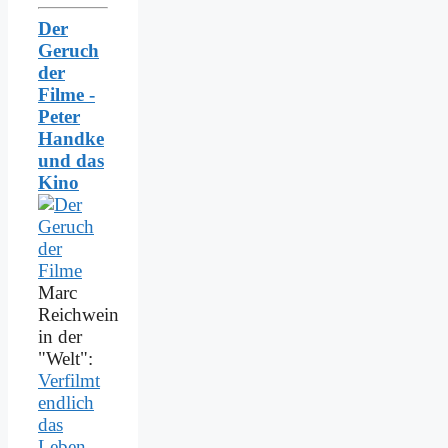
Der
Geruch
der
Filme -
Peter
Handke
und das
Kino
Marc
Reichwein
in der
"Welt":
Verfilmt
endlich
das
Leben