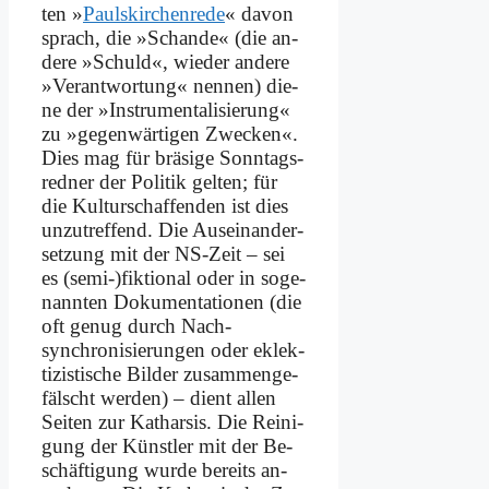
ten »
Pauls­kir­chen­re­de
« da­von
sprach, die »Schan­de« (die an­
de­re »Schuld«, wie­der an­de­re
»Ver­ant­wor­tung« nen­nen) die­
ne der »In­stru­men­ta­li­sie­rung«
zu »ge­gen­wär­ti­gen Zwecken«.
Dies mag für brä­si­ge Sonn­tags­
red­ner der Po­li­tik gel­ten; für
die Kul­tur­schaf­fen­den ist dies
un­zu­tref­fend. Die Aus­ein­an­der­
set­zung mit der NS-Zeit – sei
es (semi-)fiktional oder in so­ge­
nann­ten Do­ku­men­ta­tio­nen (die
oft ge­nug durch Nach­
synchronisierungen oder ek­lek­
ti­zi­sti­sche Bil­der zu­sam­men­ge­
fälscht wer­den) – dient al­len
Sei­ten zur Ka­thar­sis. Die Rei­ni­
gung der Künst­ler mit der Be­
schäf­ti­gung wur­de be­reits an­