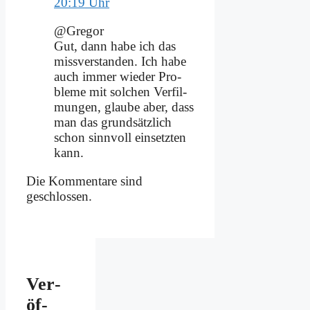
20:19 Uhr
@Gregor
Gut, dann ha­be ich das
miss­ver­stan­den. Ich ha­be
auch im­mer wie­der Pro­
ble­me mit sol­chen Ver­fil­
mun­gen, glau­be aber, dass
man das grund­sätz­lich
schon sinn­voll ein­setz­ten
kann.
Die Kommentare sind
geschlossen.
Ver­
öf­