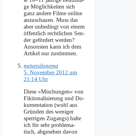
ge Mög­lich­kei­ten sich
ganz an­de­re Fil­me on­line
an­zu­schau­en. Muss das
aber un­be­dingt von ei­nem
öf­fent­lich recht­li­chen Sen­
der ge­för­dert wer­den?
An­son­sten kann ich dem
Ar­ti­kel nur zu­stim­men.
metepsilonema
5. November 2012 um
21:14 Uhr
Die­se »Mi­schun­gen« von
Fik­tio­na­li­sie­rung und Do­
ku­men­ta­ti­on (wohl aus
Grün­den des we­ni­ger
sper­ri­gen Zu­gangs) hal­te
ich für sehr pro­ble­ma­
tisch, ab­ge­se­hen da­von