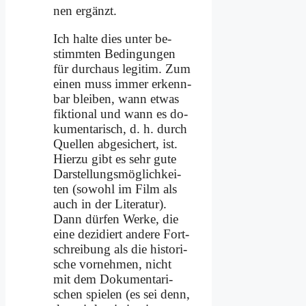
nen er­gänzt.
Ich hal­te dies un­ter be­
stimm­ten Be­din­gun­gen
für durch­aus le­gi­tim. Zum
ei­nen muss im­mer er­kenn­
bar blei­ben, wann et­was
fik­tio­nal und wann es do­
ku­men­ta­risch, d. h. durch
Quel­len ab­ge­si­chert, ist.
Hier­zu gibt es sehr gu­te
Dar­stel­lungs­mög­lich­kei­
ten (so­wohl im Film als
auch in der Li­te­ra­tur).
Dann dür­fen Wer­ke, die
ei­ne de­zi­diert an­de­re Fort­
schrei­bung als die hi­sto­ri­
sche vor­neh­men, nicht
mit dem Do­ku­men­ta­ri­
schen spie­len (es sei denn,