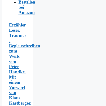
Bestellen
bei
Amazon
Erzähler,
Leser,
Träumer
-
Begleitschreiben
zum
Werk
von
Peter
Handke.
Mit
einem
Vorwort
von
Klaus
Kastberger.