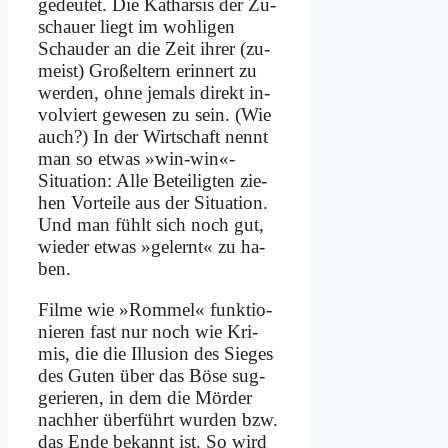
ge­deu­tet. Die Ka­thar­sis der Zu­
schau­er liegt im woh­li­gen
Schau­der an die Zeit ih­rer (zu­
meist) Groß­el­tern er­in­nert zu
wer­den, oh­ne je­mals di­rekt in­
vol­viert ge­we­sen zu sein. (Wie
auch?) In der Wirt­schaft nennt
man so et­was »win-win«-
Situation: Al­le Be­tei­lig­ten zie­
hen Vor­tei­le aus der Si­tua­ti­on.
Und man fühlt sich noch gut,
wie­der et­was »ge­lernt« zu ha­
ben.
Fil­me wie »Rom­mel« funk­tio­
nie­ren fast nur noch wie Kri­
mis, die die Il­lu­si­on des Sie­ges
des Gu­ten über das Bö­se sug­
ge­rie­ren, in dem die Mör­der
nach­her über­führt wur­den bzw.
das En­de be­kannt ist. So wird