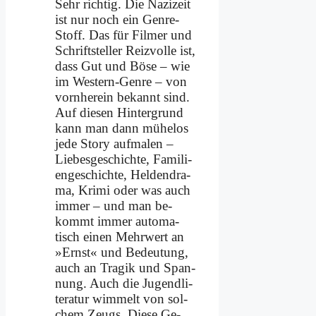
Sehr rich­tig. Die Na­zi­zeit
ist nur noch ein Gen­re-
Stoff. Das für Fil­mer und
Schrift­stel­ler Reiz­vol­le ist,
dass Gut und Bö­se – wie
im We­stern-Gen­re – von
vorn­her­ein be­kannt sind.
Auf die­sen Hin­ter­grund
kann man dann mü­he­los
je­de Sto­ry auf­ma­len –
Lie­bes­ge­schich­te, Fa­mi­li­
en­ge­schich­te, Hel­den­dra­
ma, Kri­mi oder was auch
im­mer – und man be­
kommt im­mer au­to­ma­
tisch ei­nen Mehr­wert an
»Ernst« und Be­deu­tung,
auch an Tra­gik und Span­
nung. Auch die Ju­gend­li­
te­ra­tur wim­melt von sol­
chem Zeugs. Die­se Ge­