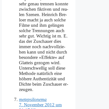
sehr ge­nau tren­nen konn­te
zwi­schen fik­ti­ven und rea­
len Sze­nen. Hein­rich Bre­
lo­er macht ja auch sol­che
Fil­me und ihm ge­lin­gen
sol­che Tren­nun­gen auch
sehr gut. Wich­tig ist m. E.
das der Zu­schau­er dies
im­mer noch nach­voll­zie­
hen kann und nicht durch
be­son­de­re »Ef­fek­te« auf
Glatt­eis ge­zo­gen wird.
Un­ter­schwel­lig soll die­se
Me­tho­de na­tür­lich ei­ne
hö­he­re Au­then­ti­zi­tät und
Dich­te beim Zu­schau­er er­
zeu­gen.
metepsilonema
7. November 2012 um