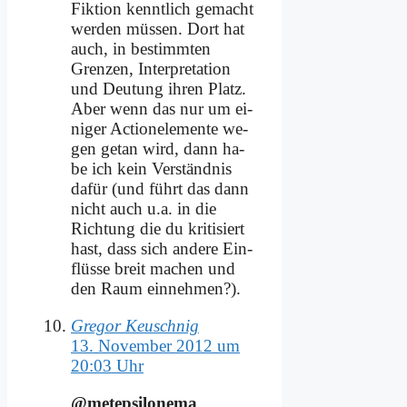
Fik­ti­on kennt­lich ge­macht
wer­den müs­sen. Dort hat
auch, in be­stimm­ten
Gren­zen, In­ter­pre­ta­ti­on
und Deu­tung ih­ren Platz.
Aber wenn das nur um ei­
ni­ger Ac­tion­ele­men­te we­
gen ge­tan wird, dann ha­
be ich kein Ver­ständ­nis
da­für (und führt das dann
nicht auch u.a. in die
Rich­tung die du kri­ti­siert
hast, dass sich an­de­re Ein­
flüs­se breit ma­chen und
den Raum ein­neh­men?).
Gregor Keuschnig
13. November 2012 um
20:03 Uhr
@metepsilonema