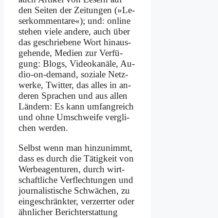
den Sei­ten der Zei­tun­gen (»Le­
ser­kom­men­ta­re«); und: on­line
ste­hen vie­le an­de­re, auch über
das ge­schrie­be­ne Wort hin­aus­
ge­hen­de, Me­di­en zur Ver­fü­
gung: Blogs, Vi­deo­ka­nä­le, Au­
dio-on-de­mand, so­zia­le Netz­
wer­ke, Twit­ter, das al­les in an­
de­ren Spra­chen und aus al­len
Län­dern: Es kann um­fang­reich
und oh­ne Um­schwei­fe ver­gli­
chen wer­den.
Selbst wenn man hin­zu­nimmt,
dass es durch die Tä­tig­keit von
Wer­be­agen­tu­ren, durch wirt­
schaft­li­che Ver­flech­tun­gen und
jour­na­li­sti­sche Schwä­chen, zu
ein­ge­schränk­ter, ver­zerr­ter oder
ähn­li­cher Be­richt­erstat­tung