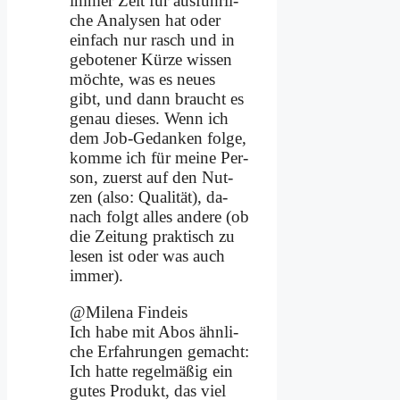
im­mer Zeit für aus­führ­li­
che Ana­ly­sen hat oder
ein­fach nur rasch und in
ge­bo­te­ner Kür­ze wis­sen
möch­te, was es neu­es
gibt, und dann braucht es
ge­nau die­ses. Wenn ich
dem Job-Ge­dan­ken fol­ge,
kom­me ich für mei­ne Per­
son, zu­erst auf den Nut­
zen (al­so: Qua­li­tät), da­
nach folgt al­les an­de­re (ob
die Zei­tung prak­tisch zu
le­sen ist oder was auch
im­mer).
@Milena Find­eis
Ich ha­be mit Abos ähn­li­
che Er­fah­run­gen ge­macht:
Ich hat­te re­gel­mä­ßig ein
gu­tes Pro­dukt, das viel