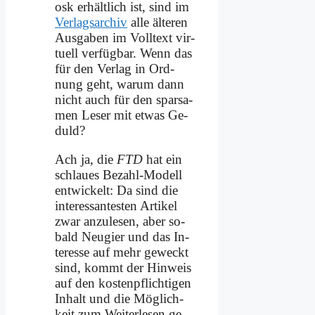
osk er­hält­lich ist, sind im
Ver­lags­ar­chiv
al­le äl­te­ren
Aus­ga­ben im Voll­text vir­
tu­ell ver­füg­bar. Wenn das
für den Ver­lag in Ord­
nung geht, war­um dann
nicht auch für den spar­sa­
men Le­ser mit et­was Ge­
duld?
Ach ja, die
FTD
hat ein
schlau­es Be­zahl-Mo­dell
ent­wickelt: Da sind die
interessan­testen Ar­ti­kel
zwar an­zu­le­sen, aber so­
bald Neu­gier und das In­
ter­es­se auf mehr ge­weckt
sind, kommt der Hin­weis
auf den ko­sten­pflich­ti­gen
In­halt und die Möglich­
keit zum Wei­ter­le­sen ge­