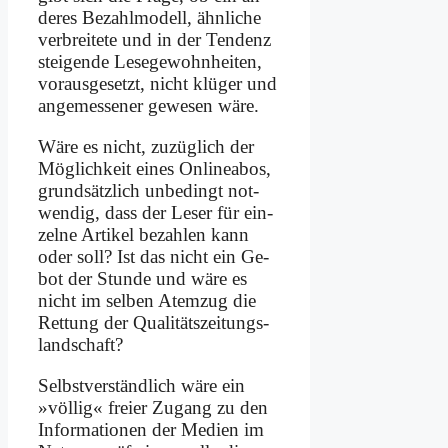
de­res Be­zahl­mo­dell, ähn­li­che
ver­brei­te­te und in der Ten­denz
stei­gen­de Le­se­ge­wohn­hei­ten,
vor­aus­ge­setzt, nicht klü­ger und
an­ge­mes­se­ner ge­we­sen wä­re.
Wä­re es nicht, zu­züg­lich der
Mög­lich­keit ei­nes On­line­abos,
grund­sätz­lich un­be­dingt not­
wen­dig, dass der Le­ser für ein­
zel­ne Ar­ti­kel be­zah­len kann
oder soll? Ist das nicht ein Ge­
bot der Stun­de und wä­re es
nicht im sel­ben Atem­zug die
Ret­tung der Qua­li­täts­zei­tungs­
land­schaft?
Selbst­ver­ständ­lich wä­re ein
»völ­lig« frei­er Zu­gang zu den
In­for­ma­tio­nen der Me­di­en im