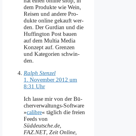
hat ei­nen on­line shop, in
dem Pro­duk­te wie Wein,
Rei­sen und an­de­re Pro­
duk­te on­line ge­kauft wer­
den. Der Gur­di­an und die
Huf­fing­ton Post bau­en
auf dem Mul­tia Me­dia
Kon­zept auf. Gren­zen
und Ka­te­go­rien schwin­
den.
Ralph Stenzel
1. November 2012 um
8:31 Uhr
Ich las­se mir von der Bü­
cher­ver­wal­tungs-Soft­ware
»
ca­lib­re
« täg­lich die frei­en
Feeds von
Süddeutsche.de
,
FAZ.NET
,
Zeit On­line
,