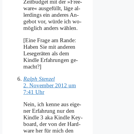
Zeit­bud­get mit der »Free­
ware« aus­ge­füllt, lä­ge al­
ler­dings ein an­de­res An­
ge­bot vor, wür­de ich wo­
mög­lich an­ders wäh­len.
[Ei­ne Fra­ge am Ran­de:
Ha­ben Sie mit an­de­ren
Le­se­ge­rä­ten als dem
Kind­le Er­fah­run­gen ge­
macht?]
Ralph Stenzel
2. November 2012 um
7:41 Uhr
Nein, ich ken­ne aus ei­ge­
ner Er­fah­rung nur den
Kind­le 3 aka Kind­le Key­
board, der von der Hard­
ware her für mich den