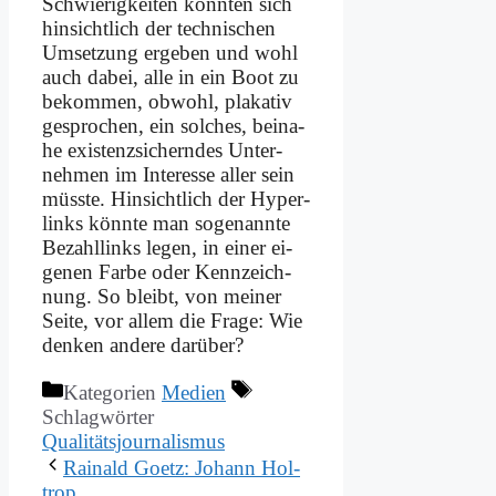
Schwie­rig­kei­ten könn­ten sich
hin­sicht­lich der tech­ni­schen
Um­set­zung er­ge­ben und wohl
auch da­bei, al­le in ein Boot zu
be­kom­men, ob­wohl, pla­ka­tiv
ge­spro­chen, ein sol­ches, bei­na­
he exi­stenz­si­chern­des Un­ter­
neh­men im In­ter­es­se al­ler sein
müss­te. Hin­sicht­lich der Hy­per­
links könn­te man so­ge­nann­te
Be­zahllinks le­gen, in ei­ner ei­
ge­nen Far­be oder Kenn­zeich­
nung. So bleibt, von mei­ner
Sei­te, vor al­lem die Fra­ge: Wie
den­ken an­de­re dar­über?
Kategorien
Medien
Schlagwörter
Qualitätsjournalismus
Rai­nald Goetz: Jo­hann Hol­
trop