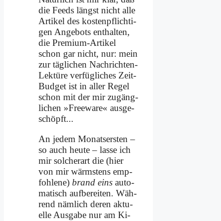
die Feeds längst nicht al­le
Ar­ti­kel des ko­sten­pflich­ti­
gen An­ge­bots ent­hal­ten,
die Pre­mi­um-Ar­ti­kel
schon gar nicht, nur: mein
zur täg­li­chen Nach­rich­ten-
Lek­tü­re ver­füg­li­ches Zeit-
Bud­get ist in al­ler Re­gel
schon mit der mir zu­gäng­
li­chen »Free­ware« aus­ge­
schöpft...
An je­dem Mo­nats­er­sten –
so auch heu­te – las­se ich
mir sol­cher­art die (hier
von mir wärm­stens emp­
foh­le­ne)
brand eins
au­to­
ma­tisch auf­be­rei­ten. Wäh­
rend näm­lich de­ren ak­tu­
el­le Aus­ga­be nur am Ki­