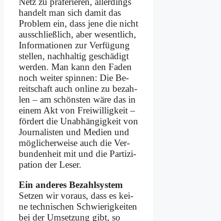
Netz zu prä­fe­rie­ren, al­ler­dings
han­delt man sich da­mit das
Pro­blem ein, dass je­ne die nicht
aus­schließ­lich, aber we­sent­lich,
In­for­ma­tio­nen zur Ver­fü­gung
stel­len, nach­hal­tig ge­schä­digt
wer­den. Man kann den Fa­den
noch wei­ter spin­nen: Die Be­
reit­schaft auch on­line zu be­zah­
len – am schön­sten wä­re das in
ei­nem Akt von Frei­wil­lig­keit –
för­dert die Un­ab­hän­gig­keit von
Jour­na­li­sten und Me­di­en und
mög­li­cher­wei­se auch die Ver­
bun­den­heit mit und die Par­ti­zi­
pa­ti­on der Le­ser.
Ein an­de­res Be­zahl­sy­stem
Set­zen wir vor­aus, dass es kei­
ne tech­ni­schen Schwie­rig­kei­ten
bei der Um­set­zung gibt, so