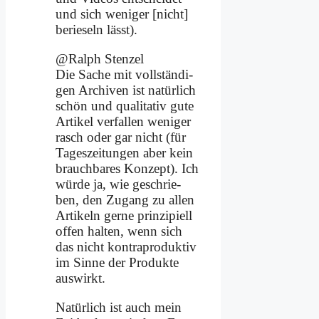
und sich we­ni­ger [nicht]
be­rie­seln lässt).
@Ralph Sten­zel
Die Sa­che mit voll­stän­di­
gen Ar­chi­ven ist na­tür­lich
schön und qua­li­ta­tiv gu­te
Ar­ti­kel ver­fal­len we­ni­ger
rasch oder gar nicht (für
Ta­ges­zei­tun­gen aber kein
brauch­ba­res Kon­zept). Ich
wür­de ja, wie ge­schrie­
ben, den Zu­gang zu al­len
Ar­ti­keln ger­ne prin­zi­pi­ell
of­fen hal­ten, wenn sich
das nicht kon­tra­pro­duk­tiv
im Sin­ne der Pro­duk­te
aus­wirkt.
Na­tür­lich ist auch mein