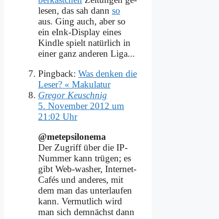
le­sen, das sah dann
so
aus. Ging auch, aber so
ein eInk-Dis­play ei­nes
Kind­le spielt na­tür­lich in
ei­ner ganz an­de­ren Li­ga...
Pingback:
Was denken die
Leser? « Makulatur
Gregor Keuschnig
5. November 2012 um
21:02 Uhr
@metepsilonema
Der Zu­griff über die IP-
Num­mer kann trü­gen; es
gibt Web-wa­sher, In­ter­net-
Ca­fés und an­de­res, mit
dem man das un­ter­lau­fen
kann. Ver­mut­lich wird
man sich dem­nächst dann