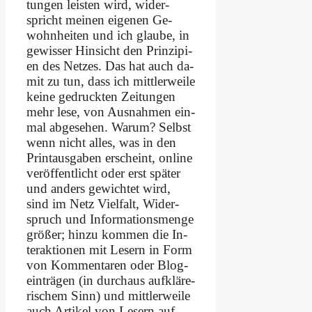
tun­gen lei­sten wird, wi­der­
spricht mei­nen ei­ge­nen Ge­
wohn­hei­ten und ich glau­be, in
ge­wis­ser Hin­sicht den Prin­zi­pi­
en des Net­zes. Das hat auch da­
mit zu tun, dass ich mitt­ler­wei­le
kei­ne ge­druck­ten Zei­tun­gen
mehr le­se, von Aus­nah­men ein­
mal ab­ge­se­hen. War­um? Selbst
wenn nicht al­les, was in den
Print­aus­ga­ben er­scheint, on­line
ver­öf­fent­licht oder erst spä­ter
und an­ders ge­wich­tet wird,
sind im Netz Viel­falt, Wi­der­
spruch und In­for­ma­ti­ons­men­ge
grö­ßer; hin­zu kom­men die In­
ter­ak­tio­nen mit Le­sern in Form
von Kom­men­ta­ren oder Blog­
ein­trä­gen (in durch­aus auf­klä­re­
ri­schem Sinn) und mitt­ler­wei­le
auch Ar­ti­kel von Le­sern auf