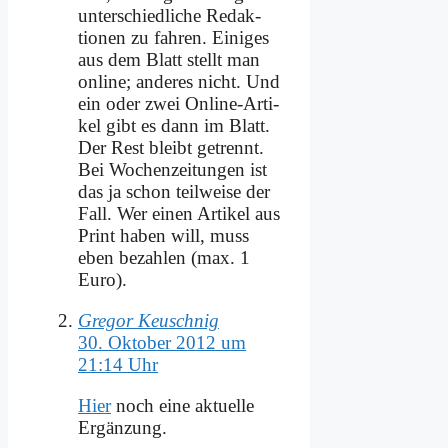
un­ter­schied­li­che Re­dak­
tio­nen zu fah­ren. Ei­ni­ges
aus dem Blatt stellt man
on­line; an­de­res nicht. Und
ein oder zwei On­line-Ar­ti­
kel gibt es dann im Blatt.
Der Rest bleibt ge­trennt.
Bei Wo­chen­zei­tun­gen ist
das ja schon teil­wei­se der
Fall. Wer ei­nen Ar­ti­kel aus
Print ha­ben will, muss
eben be­zah­len (max. 1
Eu­ro).
Gregor Keuschnig
30. Oktober 2012 um
21:14 Uhr
Hier
noch ei­ne ak­tu­el­le
Er­gän­zung.