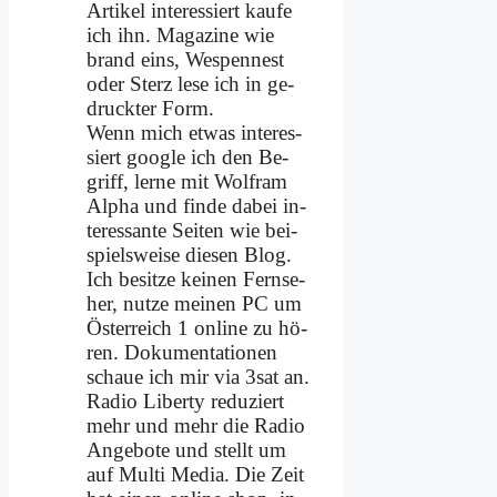
Ar­ti­kel in­ter­es­siert kau­fe
ich ihn. Ma­ga­zi­ne wie
brand eins, Wes­pen­nest
oder Sterz le­se ich in ge­
druck­ter Form.
Wenn mich et­was in­ter­es­
siert goog­le ich den Be­
griff, ler­ne mit Wolf­ram
Al­pha und fin­de da­bei in­
ter­es­san­te Sei­ten wie bei­
spiels­wei­se die­sen Blog.
Ich be­sit­ze kei­nen Fern­se­
her, nut­ze mei­nen PC um
Öster­reich 1 on­line zu hö­
ren. Do­ku­men­ta­tio­nen
schaue ich mir via 3sat an.
Ra­dio Li­ber­ty re­du­ziert
mehr und mehr die Ra­dio
An­ge­bo­te und stellt um
auf Mul­ti Me­dia. Die Zeit