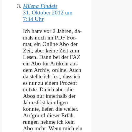
Milena Findeis
31. Oktober 2012 um
7:34 Uhr
Ich hat­te vor 2 Jah­ren, da­
mals noch im PDF For­
mat, ein On­line Abo der
Zeit, aber kei­ne Zeit zum
Le­sen. Dann bei der FAZ
ein Abo für Ar­ti­keln aus
dem Ar­chiv, on­line. Auch
da stell­te ich fest, dass ich
es nur zu ei­nem Pro­zent
nutz­te. Da ich aber die
Abos nur in­ner­halb der
Jah­res­frist kün­di­gen
konn­te, lie­fen die wei­ter.
Auf­grund die­ser Er­fah­
run­gen neh­me ich kein
Abo mehr. Wenn mich ein