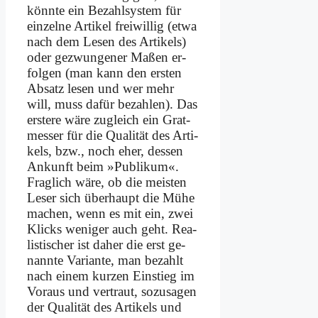
könn­te ein Be­zahl­sy­stem für
ein­zel­ne Ar­ti­kel frei­wil­lig (et­wa
nach dem Le­sen des Ar­ti­kels)
oder ge­zwun­ge­ner Ma­ßen er­
fol­gen (man kann den er­sten
Ab­satz le­sen und wer mehr
will, muss da­für be­zah­len). Das
er­ste­re wä­re zu­gleich ein Grat­
mes­ser für die Qua­li­tät des Ar­ti­
kels, bzw., noch eher, des­sen
An­kunft beim »Pu­bli­kum«.
Frag­lich wä­re, ob die mei­sten
Le­ser sich über­haupt die Mü­he
ma­chen, wenn es mit ein, zwei
Klicks we­ni­ger auch geht. Rea­
li­sti­scher ist da­her die erst ge­
nann­te Va­ri­an­te, man be­zahlt
nach ei­nem kur­zen Ein­stieg im
Vor­aus und ver­traut, so­zu­sa­gen
der Qua­li­tät des Ar­ti­kels und