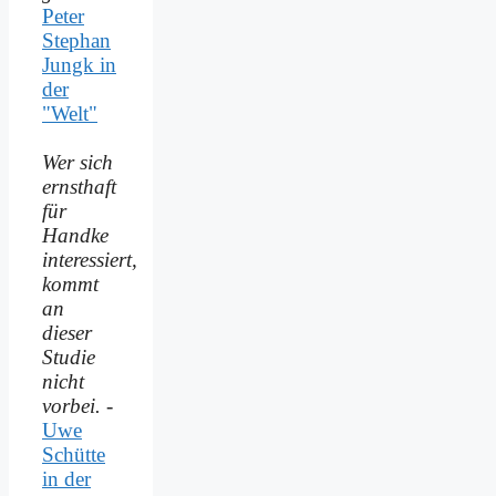
Peter
Stephan
Jungk in
der
"Welt"
Wer sich
ernsthaft
für
Handke
interessiert,
kommt
an
dieser
Studie
nicht
vorbei.
-
Uwe
Schütte
in der