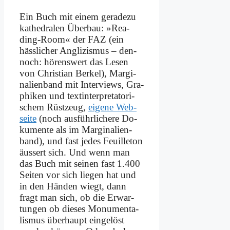
Ein Buch mit ei­nem ge­ra­de­zu
ka­the­dra­len Über­bau: »Re­a­
ding-Room« der FAZ (ein
häss­li­cher An­gli­zis­mus – den­
noch: hö­rens­wert das Le­sen
von Chri­sti­an Ber­kel), Mar­gi­
na­li­en­band mit In­ter­views, Gra­
phi­ken und text­in­ter­pre­ta­to­ri­
schem Rüst­zeug,
ei­ge­ne Web­
sei­te
(noch aus­führ­li­che­re Do­
ku­men­te als im Mar­gi­na­li­en­
band), und fast je­des Feuil­le­ton
äu­ssert sich. Und wenn man
das Buch mit sei­nen fast 1.400
Sei­ten vor sich lie­gen hat und
in den Hän­den wiegt, dann
fragt man sich, ob die Er­war­
tun­gen ob die­ses Mo­nu­men­ta­
lis­mus über­haupt ein­ge­löst