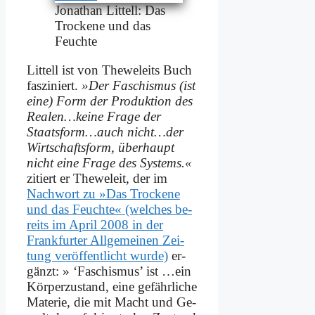
Jo­na­than Lit­tell: Das
Trocke­ne und das
Feuch­te
Lit­tell ist von The­we­leits Buch
fas­zi­niert.
»Der Fa­schis­mus (ist
ei­ne) Form der Pro­duk­ti­on des
Realen…keine Fra­ge der
Staatsform…auch nicht…der
Wirt­schafts­form, über­haupt
nicht ei­ne Fra­ge des Sy­stems.«
zi­tiert er The­we­leit, der im
Nach­wort zu »Das Trocke­ne
und das Feuch­te« (wel­ches be­
reits im April 2008 in der
Frank­fur­ter All­ge­mei­nen Zei­
tung ver­öf­fent­licht wur­de)
er­
gänzt: » ‘Fa­schis­mus’ ist …ein
Kör­per­zu­stand, ei­ne ge­fähr­li­che
Ma­te­rie, die mit Macht und Ge­