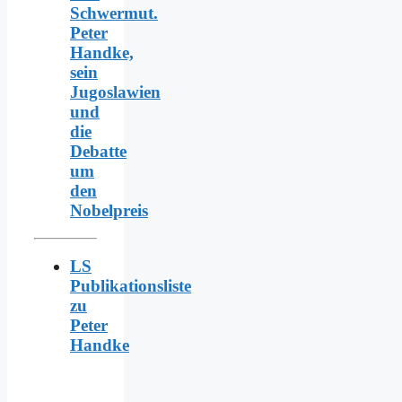
Schwermut.
Peter
Handke,
sein
Jugoslawien
und
die
Debatte
um
den
Nobelpreis
LS
Publikationsliste
zu
Peter
Handke