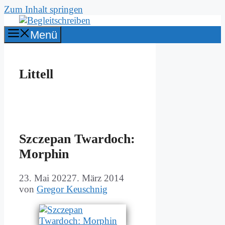
Zum Inhalt springen
Menü
Littell
Szc­ze­pan Twar­doch:
Mor­phin
23. Mai 2022
7. März 2014
von
Gregor Keuschnig