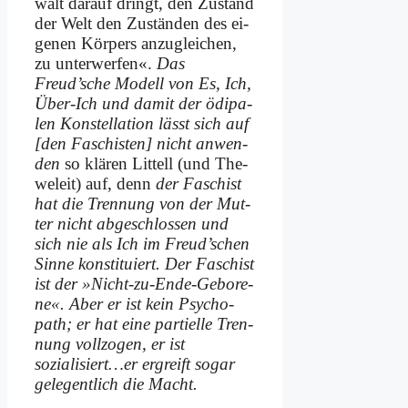
walt dar­auf dringt, den Zu­stand
der Welt den Zu­stän­den des ei­
ge­nen Kör­pers an­zu­glei­chen,
zu un­ter­wer­fen«.
Das
Freud’sche Mo­dell von Es, Ich,
Über-Ich und da­mit der ödi­pa­
len Kon­stel­la­ti­on lässt sich auf
[den Fa­schi­sten] nicht an­wen­
den
so klä­ren Lit­tell (und The­
we­leit) auf, denn
der Fa­schist
hat die Tren­nung von der Mut­
ter nicht ab­ge­schlos­sen und
sich nie als Ich im Freud’schen
Sin­ne kon­sti­tu­iert. Der Fa­schist
ist der »Nicht-zu-En­de-Ge­bo­re­
ne«. Aber er ist kein Psy­cho­
path; er hat ei­ne par­ti­el­le Tren­
nung voll­zo­gen, er ist
sozialisiert…er er­greift so­gar
ge­le­gent­lich die Macht.