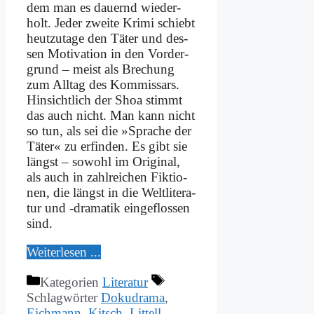
dem man es dau­ernd wie­der­
holt. Je­der zwei­te Kri­mi schiebt
heut­zu­ta­ge den Tä­ter und des­
sen Mo­ti­va­ti­on in den Vor­der­
grund – meist als Bre­chung
zum All­tag des Kom­mis­sars.
Hin­sicht­lich der Shoa stimmt
das auch nicht. Man kann nicht
so tun, als sei die »Spra­che der
Tä­ter« zu er­fin­den. Es gibt sie
längst – so­wohl im Ori­gi­nal,
als auch in zahl­rei­chen Fik­tio­
nen, die längst in die Welt­li­te­ra­
tur und ‑dra­ma­tik ein­ge­flos­sen
sind.
Wei­ter­le­sen ...
Kategorien
Literatur
Schlagwörter
Dokudrama
,
Eichmann
,
Kitsch
,
Littell
,