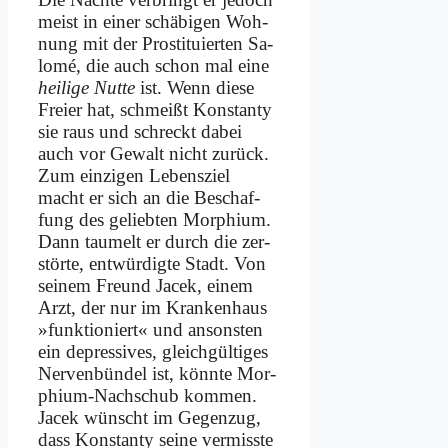
meist in ei­ner schä­bi­gen Woh­
nung mit der Pro­sti­tu­ier­ten Sa­
lo­mé, die auch schon mal ei­ne
hei­li­ge Nut­te
ist. Wenn die­se
Frei­er hat, schmeißt Kon­stan­ty
sie raus und schreckt da­bei
auch vor Ge­walt nicht zu­rück.
Zum ein­zi­gen Le­bens­ziel
macht er sich an die Be­schaf­
fung des ge­lieb­ten Mor­phi­um.
Dann tau­melt er durch die zer­
stör­te, ent­wür­dig­te Stadt. Von
sei­nem Freund Jacek, ei­nem
Arzt, der nur im Kran­ken­haus
»funk­tio­niert« und an­son­sten
ein de­pres­si­ves, gleich­gül­ti­ges
Ner­ven­bün­del ist, könn­te Mor­
phi­um-Nach­schub kom­men.
Jacek wünscht im Ge­gen­zug,
dass Kon­stan­ty sei­ne ver­miss­te