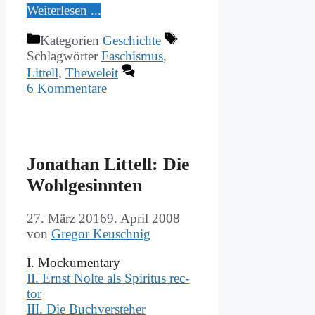
Wei­ter­le­sen ...
Kategorien
Geschichte
Schlagwörter
Faschismus
,
Littell
,
Theweleit
6 Kommentare
Jo­na­than Lit­tell: Die
Wohl­ge­sinn­ten
27. März 2016
9. April 2008
von
Gregor Keuschnig
I. Mocku­men­ta­ry
II. Ernst Nol­te als Spi­ri­tus rec­
tor
III. Die Buch­ver­ste­her