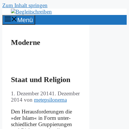
Zum Inhalt springen
Menü
Moderne
Staat und Re­li­gi­on
1. Dezember 2014
1. Dezember
2014
von
metepsilonema
Den Her­aus­for­de­run­gen die
»der Is­lam« in Form un­ter­
schied­li­cher Grup­pie­run­gen