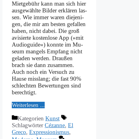
Miet­ge­bühr kann man sich hier
aus­ge­wähl­te Bil­der er­klä­ren las­
sen. Wie im­mer wa­ren die­je­ni­
gen, die mir am be­sten ge­fal­len
ha­ben, nicht da­bei. Die groß
avi­sier­te ko­sten­lo­se App (»mit
Au­dio­gui­de«) konn­te im Mu­
se­um man­gels Emp­fang nicht
ge­la­den wer­den. Drau­ßen
brach sie dann zu­sam­men.
Auch noch ein Ver­such zu
Hau­se miss­lang; die fast 90%
schlech­ten Be­wer­tun­gen sind
be­rech­tigt.
Wei­ter­le­sen ...
Kategorien
Kunst
Schlagwörter
Cézanne
,
El
Greco
,
Expressionismus
,