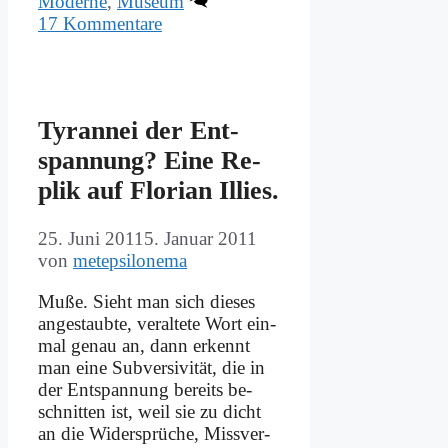
Moderne
,
Museum
17 Kommentare
Ty­ran­nei der Ent­
span­nung? Ei­ne Re­
plik auf Flo­ri­an Il­lies.
25. Juni 2011
5. Januar 2011
von
metepsilonema
Mu­ße. Sieht man sich die­ses
an­ge­staub­te, ver­al­te­te Wort ein­
mal ge­nau an, dann er­kennt
man ei­ne Sub­ver­si­vi­tät, die in
der Ent­span­nung be­reits be­
schnit­ten ist, weil sie zu dicht
an die Wi­der­sprü­che, Miss­ver­