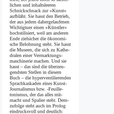
li­chen und in­halts­lee­ren
Schnick­schnack zur »Kunst«
auf­bläht. Sie hasst den Be­trieb,
der aus je­dem da­her­ge­lau­fe­nen
Wich­tig­tu­er ei­nen »Künst­ler«
hoch­stilisiert, weil am an­de­ren
En­de ziel­si­cher die öko­no­mi­
sche Be­loh­nung steht. Sie hasst
die Mu­se­en, die sich zu Ka­the­
dra­len ei­ner Vermarktungs­
maschi­nerie ma­chen. Und sie
hasst – das sind die über­zeu­
gend­sten Stel­len in die­sem
Buch – die hy­per­ven­ti­lie­ren­den
Sprach­kas­ka­den ei­nes Kunst-
Jour­na­lis­mus bzw. ‑Feuille­
tonismus, der das al­les mit­
macht und Spa­lier steht. Dem­
zu­fol­ge steht auch im Pro­log
ein­drucks­voll und deut­lich: