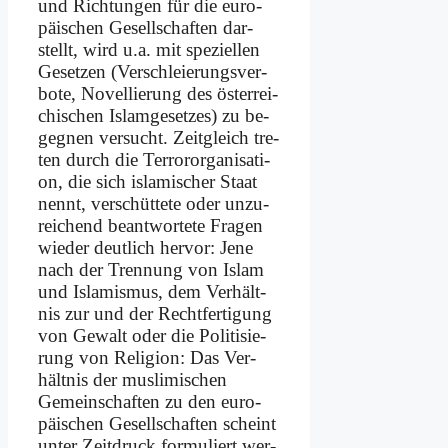
und Rich­tun­gen für die eu­ro­
päi­schen Ge­sell­schaf­ten dar­
stellt, wird u.a. mit spe­zi­el­len
Ge­set­zen (Ver­schleie­rungs­ver­
bo­te, No­vel­lie­rung des öster­rei­
chi­schen Is­lam­ge­set­zes) zu be­
geg­nen ver­sucht. Zeit­gleich tre­
ten durch die Ter­ror­or­ga­ni­sa­ti­
on, die sich is­la­mi­scher Staat
nennt, ver­schüt­te­te oder un­zu­
rei­chend be­ant­wor­te­te Fra­gen
wie­der deut­lich her­vor: Je­ne
nach der Tren­nung von Is­lam
und Is­la­mis­mus, dem Ver­hält­
nis zur und der Recht­fer­ti­gung
von Ge­walt oder die Po­li­ti­sie­
rung von Re­li­gi­on: Das Ver­
hält­nis der mus­li­mi­schen
Gemein­schaften zu den eu­ro­
päi­schen Ge­sell­schaf­ten scheint
un­ter Zeit­druck for­mu­liert wer­