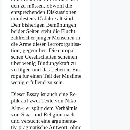
den zu müs­sen, ob­wohl die
ent­spre­chen­den Dis­kus­sio­nen
min­de­stens 15 Jah­re alt sind.
Den bis­he­ri­gen Be­mü­hun­gen
bei­der Sei­ten steht die Flucht
zahl­rei­cher jun­ger Men­schen in
die Ar­me die­ser Ter­ror­or­ga­ni­sa­
ti­on, ge­gen­über: Die eu­ro­päi­
schen Ge­sell­schaf­ten schei­nen
über we­nig Bin­dungs­kraft zu
ver­fü­gen und das Le­ben in Eu­
ro­pa für ei­nen Teil der Mus­li­me
we­nig er­fül­lend zu sein.
Die­ser Es­say ist auch ei­ne Re­
plik auf zwei Tex­te von Ni­ko
1
Alm
; er spürt dem Ver­hält­nis
von Staat und Re­li­gi­on nach
und ver­sucht ei­ne ar­gu­men­ta­
tiv-prag­ma­ti­sche Ant­wort, oh­ne