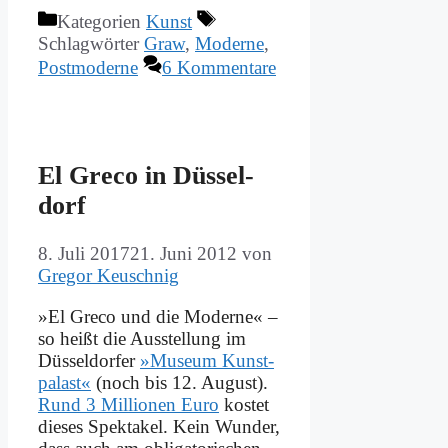
Kategorien
Kunst
Schlagwörter
Graw
,
Moderne
,
Postmoderne
6 Kommentare
El Gre­co in Düs­sel­
dorf
8. Juli 2017
21. Juni 2012
von
Gregor Keuschnig
»El Gre­co und die Mo­der­ne« –
so heißt die Aus­stel­lung im
Düs­sel­dor­fer
»Mu­se­um Kunst­
pa­last«
(noch bis 12. Au­gust).
Rund 3 Mil­lio­nen Eu­ro
ko­stet
die­ses Spek­ta­kel. Kein Wun­der,