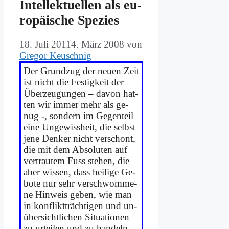
In­tel­lek­tu­el­len als eu­
ro­päi­sche Spe­zi­es
18. Juli 2011
4. März 2008
von
Gregor Keuschnig
Der Grund­zug der neu­en Zeit
ist nicht die Fe­stig­keit der
Über­zeu­gun­gen – da­von hat­
ten wir im­mer mehr als ge­
nug -, son­dern im Ge­gen­teil
ei­ne Un­ge­wiss­heit, die selbst
je­ne Den­ker nicht ver­schont,
die mit dem Ab­so­lu­ten auf
ver­trau­tem Fuss ste­hen, die
aber wis­sen, dass hei­li­ge Ge­
bo­te nur sehr ver­schwom­me­
ne Hin­weis ge­ben, wie man
in kon­flikt­träch­ti­gen und un­
über­sicht­li­chen Si­tua­tio­nen
zu ur­tei­len und zu han­deln