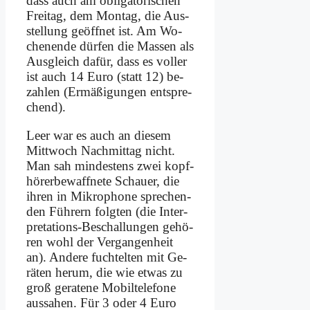
dass auch am ob­li­ga­to­ri­schen
Frei­tag, dem Mon­tag, die Aus­
stel­lung ge­öff­net ist. Am Wo­
chen­en­de dür­fen die Mas­sen als
Aus­gleich da­für, dass es vol­ler
ist auch 14 Eu­ro (statt 12) be­
zah­len (Er­mä­ßi­gun­gen ent­spre­
chend).
Leer war es auch an die­sem
Mitt­woch Nach­mit­tag nicht.
Man sah min­de­stens zwei kopf­
hö­rer­be­waff­ne­te Schau­er, die
ih­ren in Mi­kro­pho­ne spre­chen­
den Füh­rern folg­ten (die In­ter­
pre­ta­ti­ons-Be­schal­lun­gen ge­hö­
ren wohl der Ver­gan­gen­heit
an). An­de­re fuch­tel­ten mit Ge­
rä­ten her­um, die wie et­was zu
groß ge­ra­te­ne Mo­bil­te­le­fo­ne
aus­sa­hen. Für 3 oder 4 Eu­ro