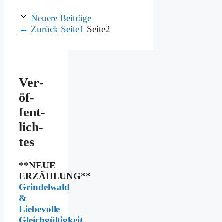
Neuere Beiträge
←
Zurück
Seite
1
Seite
2
Ver­
öf­
fent­
lich­
tes
**NEUE
ERZÄHLUNG**
Grindelwald
&
Liebevolle
Gleichgültigkeit