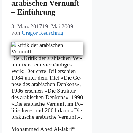
ara­bi­schen Ver­nunft
– Ein­füh­rung
3. März 2017
19. Mai 2009
von
Gregor Keuschnig
Die »Kri­tik der ara­bi­schen Ver­
nunft« ist ein vier­bän­di­ges
Werk: Der er­ste Teil er­schien
1984 un­ter dem Ti­tel »Die Ge­
ne­se des ara­bi­schen Den­kens«,
1986 er­schien »Die Struk­tur
des ara­bi­schen Den­kens«, 1990
»Die ara­bi­sche Ver­nunft im Po­
li­ti­schen« und 2001 dann »Die
prak­ti­sche ara­bi­sche Ver­nunft«.
Mo­ham­med Abed Al-Ja­bri
*