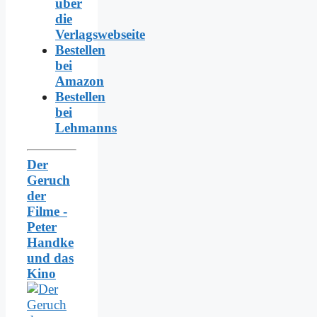
über
die
Verlagswebseite
Bestellen
bei
Amazon
Bestellen
bei
Lehmanns
Der
Geruch
der
Filme -
Peter
Handke
und das
Kino