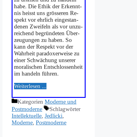
ha­be. Die Ethik der Er­kennt­
nis heisst uns grö­sse­ren Re­
spekt vor ehr­lich ein­ge­stan­
de­nen Zwei­feln als vor un­zu­
rei­chend be­grün­de­ten Über­
zeu­gun­gen zu ha­ben. So
kann der Re­spekt vor der
Wahr­heit pa­ra­do­xer­wei­se zu
ei­ner Schwä­chung un­se­rer
mo­ra­li­schen Ent­schlos­sen­heit
im han­deln füh­ren.
Wei­ter­le­sen ...
Kategorien
Moderne und
Postmoderne
Schlagwörter
Intellektuelle
,
Jedlicki
,
Moderne
,
Postmoderne