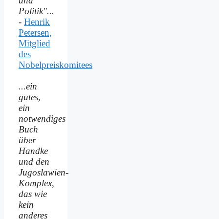
und
Politik"...
-
Henrik
Petersen,
Mitglied
des
Nobelpreiskomitees
...ein
gutes,
ein
notwendiges
Buch
über
Handke
und den
Jugoslawien-
Komplex,
das wie
kein
anderes