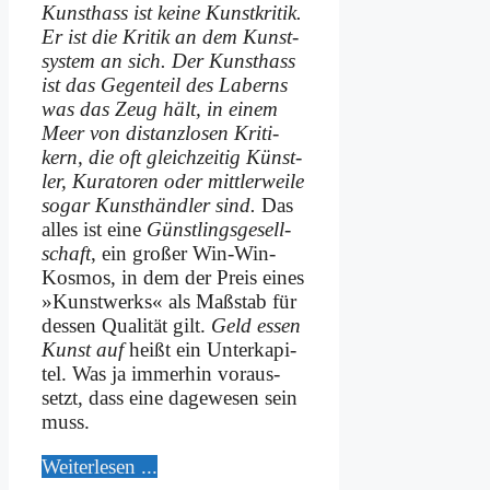
Kunst­hass ist kei­ne Kunst­kri­tik.
Er ist die Kri­tik an dem Kunst­
sy­stem an sich. Der Kunst­hass
ist das Ge­gen­teil des La­berns
was das Zeug hält, in ei­nem
Meer von di­stanz­lo­sen Kri­ti­
kern, die oft gleich­zei­tig Künst­
ler, Ku­ra­to­ren oder mitt­ler­wei­le
so­gar Kunst­händ­ler sind.
Das
al­les ist ei­ne
Günst­lings­ge­sell­
schaft
, ein gro­ßer Win-Win-
Kos­mos, in dem der Preis ei­nes
»Kunst­werks« als Maß­stab für
des­sen Qua­li­tät gilt.
Geld es­sen
Kunst auf
heißt ein Un­ter­ka­pi­
tel. Was ja im­mer­hin vor­aus­
setzt, dass ei­ne da­ge­we­sen sein
muss.
Wei­ter­le­sen ...