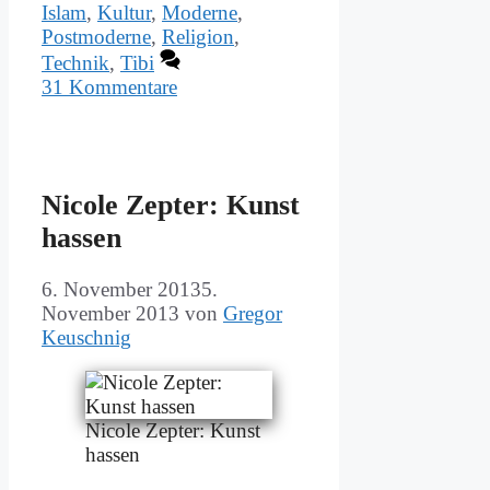
Islam
,
Kultur
,
Moderne
,
Postmoderne
,
Religion
,
Technik
,
Tibi
31 Kommentare
Ni­co­le Zep­ter: Kunst
has­sen
6. November 2013
5.
November 2013
von
Gregor
Keuschnig
Ni­co­le Zep­ter: Kunst
has­sen