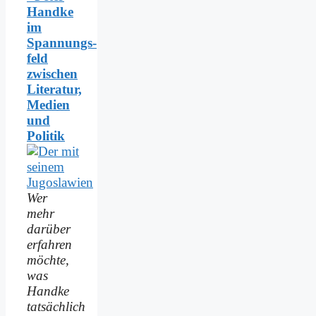
Handke
im
Spannungs­
feld
zwischen
Literatur,
Medien
und
Politik
Wer
mehr
darüber
erfahren
möchte,
was
Handke
tatsächlich