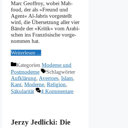
Marc Ge­off­roy, wo­bei Mah­
foud, der als »Freund und
Agent« Al-Ja­bris vor­ge­stellt
wird, die Über­set­zung al­ler vier
Bän­de der »Kri­tik« vom Ara­bi­
schen ins Fran­zö­si­sche vor­ge­
nom­men hat.
Wei­ter­le­sen ...
Kategorien
Moderne und
Postmoderne
Schlagwörter
Aufklärung
,
Averroes
,
Islam
,
Kant
,
Moderne
,
Religion
,
Säkularität
4 Kommentare
Jer­zy Jedlicki: Die