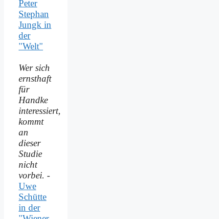
Peter
Stephan
Jungk in
der
"Welt"
Wer sich
ernsthaft
für
Handke
interessiert,
kommt
an
dieser
Studie
nicht
vorbei.
-
Uwe
Schütte
in der
"Wiener