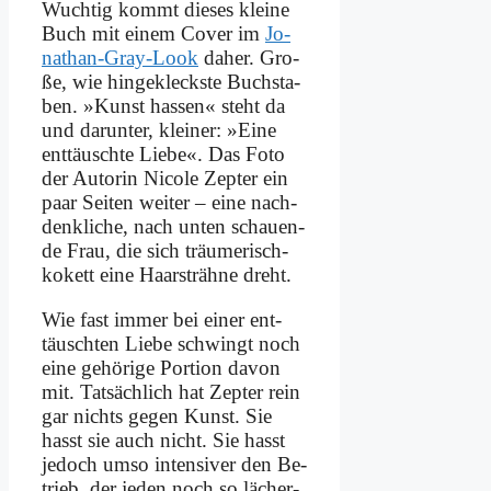
Wuch­tig kommt die­ses klei­ne
Buch mit ei­nem Co­ver im
Jo­
na­than-Gray-Look
da­her. Gro­
ße, wie hin­ge­kleck­ste Buch­sta­
ben. »Kunst has­sen« steht da
und dar­un­ter, klei­ner: »Ei­ne
ent­täusch­te Lie­be«. Das Fo­to
der Au­torin Ni­co­le Zep­ter ein
paar Sei­ten wei­ter – ei­ne nach­
denk­li­che, nach un­ten schau­en­
de Frau, die sich träu­me­risch-
ko­kett ei­ne Haar­sträh­ne dreht.
Wie fast im­mer bei ei­ner ent­
täusch­ten Lie­be schwingt noch
ei­ne ge­hö­ri­ge Por­ti­on da­von
mit. Tat­säch­lich hat Zep­ter rein
gar nichts ge­gen Kunst. Sie
hasst sie auch nicht. Sie hasst
je­doch um­so in­ten­si­ver den Be­
trieb, der je­den noch so lä­cher­