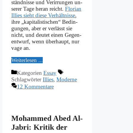
ständ­nis­se und Ver­ir­run­gen un­
se­rer Ta­ge her­an reicht.
Flo­ri­an
Il­lies sieht die­se Ver­hält­nis­se
,
ih­re „ka­pi­ta­li­sti­schen“ Be­din­
gun­gen, aber er ver­lässt sie
nicht, und deu­tet ei­nen Ge­gen­
ent­wurf, wenn über­haupt, nur
va­ge an.
Wei­ter­le­sen ...
Kategorien
Essay
Schlagwörter
Illies
,
Moderne
12 Kommentare
Mo­ham­med Abed Al-
Ja­bri: Kri­tik der