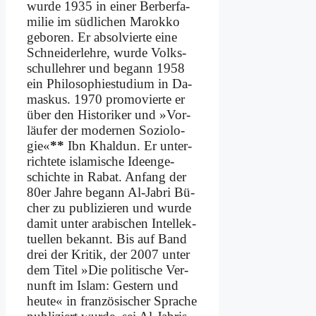
wur­de 1935 in ei­ner Ber­ber­fa­
mi­lie im süd­li­chen Ma­rok­ko
ge­bo­ren. Er ab­sol­vier­te ei­ne
Schnei­der­leh­re, wur­de Volks­
schul­leh­rer und be­gann 1958
ein Phi­lo­so­phie­stu­di­um in Da­
mas­kus. 1970 pro­mo­vier­te er
über den Hi­sto­ri­ker und »Vor­
läu­fer der mo­der­nen So­zio­lo­
gie«
**
Ibn Khal­dun. Er un­ter­
rich­te­te is­la­mi­sche Ideen­ge­
schich­te in Ra­bat. An­fang der
80er Jah­re be­gann Al-Ja­bri Bü­
cher zu pu­bli­zie­ren und wur­de
da­mit un­ter ara­bi­schen In­tel­lek­
tu­el­len be­kannt. Bis auf Band
drei der Kri­tik, der 2007 un­ter
dem Ti­tel »Die po­li­ti­sche Ver­
nunft im Is­lam: Ge­stern und
heu­te« in fran­zö­si­scher Spra­che