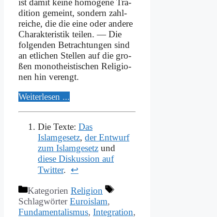
ist da­mit kei­ne ho­mo­ge­ne Tra­
di­ti­on ge­meint, son­dern zahl­
rei­che, die die ei­ne oder an­de­re
Cha­rak­te­ri­stik tei­len. — Die
fol­gen­den Be­trach­tun­gen sind
an et­li­chen Stel­len auf die gro­
ßen mo­no­the­isti­schen Re­li­gio­
nen hin ver­engt.
Wei­ter­le­sen ...
Die Texte:
Das
Islamgesetz
,
der Entwurf
zum Islamgesetz
und
diese Diskussion auf
Twitter
.
↩
Kategorien
Religion
Schlagwörter
Euroislam
,
Fundamentalismus
,
Integration
,