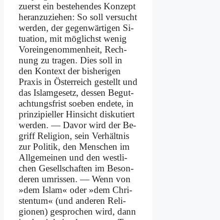
zu­erst ein be­stehen­des Kon­zept
her­an­zu­zie­hen: So soll ver­sucht
wer­den, der gegen­wärtigen Si­
tua­ti­on, mit mög­lichst we­nig
Vor­ein­ge­nom­men­heit, Rech­
nung zu tra­gen. Dies soll in
den Kon­text der bis­he­ri­gen
Pra­xis in Öster­reich ge­stellt und
das Is­lam­ge­setz, des­sen Be­gut­
ach­tungs­frist so­eben en­de­te, in
prin­zi­pi­el­ler Hin­sicht dis­ku­tiert
wer­den. — Da­vor wird der Be­
griff Re­li­gi­on, sein Ver­hält­nis
zur Po­li­tik, den Men­schen im
All­ge­mei­nen und den west­li­
chen Ge­sell­schaf­ten im Be­son­
de­ren um­ris­sen. — Wenn von
»dem Is­lam« oder »dem Chri­
sten­tum« (und an­de­ren Re­li­
gio­nen) ge­spro­chen wird, dann