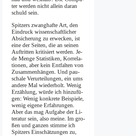
ter wer­den nicht al­lein dar­an
schuld sein.
Spit­zers zwang­haf­te Art, den
Ein­druck wis­sen­schaft­li­cher
Ab­si­che­rung zu er­wecken, ist
ei­ne der Sei­ten, die an sei­nen
Auf­trit­ten kri­ti­siert wer­den. Je­
de Men­ge Sta­ti­sti­ken, Kor­re­la­
tio­nen, aber kein Ent­fal­ten von
Zu­sam­men­hän­gen. Und pau­
scha­le Ver­ur­tei­lun­gen, ein ums
an­de­re Mal wie­der­holt. We­nig
Er­zäh­lung, wür­de ich hin­zu­fü­
gen: We­nig kon­kre­te Bei­spie­le,
we­nig ei­ge­ne Er­fah­run­gen.
Aber das mag Auf­ga­be der Li­
te­ra­tur sein, al­so mei­ne. Im gro­
ßen und gan­zen stim­me ich
Spit­zers Ein­schät­zun­gen zu,