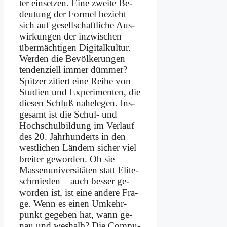
ter ein­set­zen. Ei­ne zwei­te Be­
deu­tung der For­mel be­zieht
sich auf ge­sell­schaft­li­che Aus­
wir­kun­gen der in­zwi­schen
über­mäch­ti­gen Di­gi­tal­kul­tur.
Wer­den die Be­völ­ke­run­gen
ten­den­zi­ell im­mer düm­mer?
Spit­zer zi­tiert ei­ne Rei­he von
Stu­di­en und Ex­pe­ri­men­ten, die
die­sen Schluß na­he­le­gen. Ins­
ge­samt ist die Schul- und
Hochschul­bildung im Ver­lauf
des 20. Jahr­hun­derts in den
west­li­chen Län­dern si­cher viel
brei­ter ge­wor­den. Ob sie –
Mas­sen­uni­ver­si­tä­ten statt Eli­te­
schmie­den – auch bes­ser ge­
wor­den ist, ist ei­ne an­de­re Fra­
ge. Wenn es ei­nen Um­kehr­
punkt ge­ge­ben hat, wann ge­
nau und wes­halb? Die Com­pu­