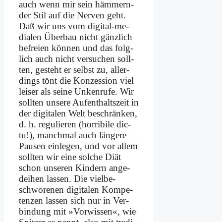
auch wenn mir sein häm­mern­
der Stil auf die Ner­ven geht.
Daß wir uns vom di­gi­tal-me­
dia­len Über­bau nicht gänz­lich
be­frei­en kön­nen und das folg­
lich auch nicht ver­su­chen soll­
ten, ge­steht er selbst zu, al­ler­
dings tönt die Kon­zes­si­on viel
lei­ser als sei­ne Un­ken­ru­fe. Wir
soll­ten un­se­re Auf­ent­halts­zeit in
der di­gi­ta­len Welt be­schrän­ken,
d. h. re­gu­lie­ren (hor­ri­bi­le dic­
tu!), manch­mal auch län­ge­re
Pau­sen ein­le­gen, und vor al­lem
soll­ten wir ei­ne sol­che Di­ät
schon un­se­ren Kin­dern an­ge­
dei­hen las­sen. Die viel­be­
schwo­re­nen di­gi­ta­len Kom­pe­
ten­zen las­sen sich nur in Ver­
bin­dung mit »Vor­wis­sen«, wie