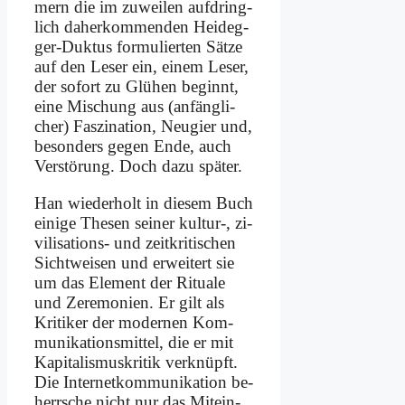
mern die im zu­wei­len auf­dring­
lich da­her­kom­men­den Heid­eg­
ger-Duk­tus for­mu­lier­ten Sät­ze
auf den Le­ser ein, ei­nem Le­ser,
der so­fort zu Glü­hen be­ginnt,
ei­ne Mi­schung aus (an­fäng­li­
cher) Fas­zi­na­ti­on, Neu­gier und,
be­son­ders ge­gen En­de, auch
Ver­stö­rung. Doch da­zu spä­ter.
Han wie­der­holt in die­sem Buch
ei­ni­ge The­sen sei­ner kultur‑, zi­
vi­li­sa­ti­ons- und zeit­kri­ti­schen
Sicht­wei­sen und er­wei­tert sie
um das Ele­ment der Ri­tua­le
und Ze­re­mo­nien. Er gilt als
Kri­ti­ker der mo­der­nen Kom­
mu­ni­ka­ti­ons­mit­tel, die er mit
Ka­pi­ta­lis­mus­kri­tik ver­knüpft.
Die In­ter­net­kom­mu­ni­ka­ti­on be­
herr­sche nicht nur das Mit­ein­