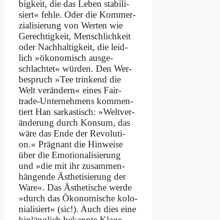
big­keit, die das Le­ben sta­bi­li­
siert« feh­le. Oder die Kom­mer­
zia­li­sie­rung von Wer­ten wie
Ge­rech­tig­keit, Mensch­lich­keit
oder Nach­hal­tig­keit, die leid­
lich »öko­no­misch aus­ge­
schlach­tet« wür­den. Den Wer­
be­spruch »Tee trin­kend die
Welt ver­än­dern« ei­nes Fair­
trade-Un­ter­neh­mens kom­men­
tiert Han sar­ka­stisch: »Welt­ver­
än­de­rung durch Kon­sum, das
wä­re das En­de der Re­vo­lu­ti­
on.« Prä­gnant die Hin­wei­se
über die Emo­tio­na­li­sie­rung
und »die mit ihr zu­sam­men­
hän­gen­de Äs­the­ti­sie­rung der
Wa­re«. Das Äs­the­ti­sche wer­de
»durch das Öko­no­mi­sche ko­lo­
nia­li­siert« (sic!). Auch dies ei­ne
hin­läng­lich be­kann­te Kla­ge.