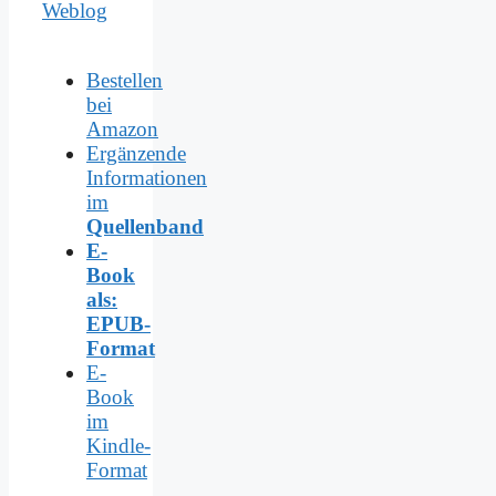
Weblog
Bestellen
bei
Amazon
Ergänzende
Informationen
im
Quellenband
E-
Book
als:
EPUB-
Format
E-
Book
im
Kindle-
Format