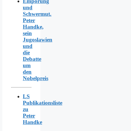
Empörung
und
Schwermut.
Peter
Handke,
sein
Jugoslawien
und
die
Debatte
um
den
Nobelpreis
LS
Publikationsliste
zu
Peter
Handke