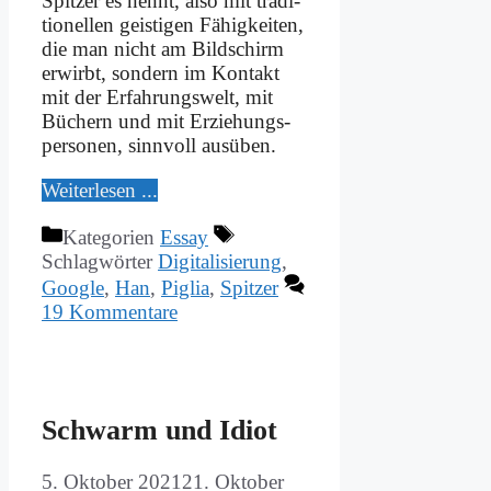
Spit­zer es nennt, al­so mit tra­di­
tio­nel­len gei­sti­gen Fä­hig­kei­ten,
die man nicht am Bild­schirm
er­wirbt, son­dern im Kon­takt
mit der Er­fah­rungs­welt, mit
Bü­chern und mit Er­zie­hungs­
per­so­nen, sinn­voll aus­üben.
Wei­ter­le­sen ...
Kategorien
Essay
Schlagwörter
Digitalisierung
,
Google
,
Han
,
Piglia
,
Spitzer
19 Kommentare
Schwarm und Idi­ot
5. Oktober 2021
21. Oktober