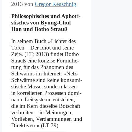
2013
von
Gregor Keuschnig
Phi­lo­so­phi­sches und Apho­ri­
sti­sches von By­ung-Chul
Han und Bo­tho Strauß
In sei­nem Buch »Lich­ter des
To­ren – Der Idi­ot und sei­ne
Zeit« (LT; 2013) fin­det Bo­tho
Strauß ei­ne kon­zi­se For­mu­lie­
rung für das Phä­no­men des
Schwarms im In­ter­net: »Netz-
Schwär­me sind kei­ne kon­su­mi­
sti­sche Mas­se, son­dern las­sen
in kor­re­lier­ten Pro­zes­sen do­mi­
nan­te Leit­sy­ste­me ent­ste­hen,
die im Kern die­sel­be Bot­schaft
ver­brei­ten – in Mei­nun­gen,
Vor­lie­ben, Ver­dam­mun­gen und
Di­rek­ti­ven.« (LT 79)