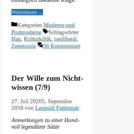
Wei­ter­le­sen ...
Kategorien
Moderne und
Postmoderne
Schlagwörter
Han
,
Kulturkritik
,
neoliberal
,
Zeremonie
56 Kommentare
Der Wil­le zum Nicht­
wis­sen (7/9)
27. Juli 2020
5. September
2018
von
Leopold Federmair
An­mer­kun­gen zu ei­ner Hand­
voll le­gen­dä­rer Sät­ze