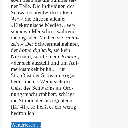
ner Tei­le. Die In­di­vi­du­en des
Schwarms »ent­wickeln kein
Wir
.« Sie blie­ben al­lei­ne:
»Elek­tro­ni­sche Me­di­en…
ver­
sam­meln
Men­schen, wäh­rend
die di­gi­ta­len Me­di­en sie
ver­ein­
zeln
.« Der Schwarm­teil­neh­mer,
der
ho­mo di­gi­ta­lis
, sei kein
Nie­mand, son­dern ein
Je­mand
,
»der sich aus­stellt und um Auf­
merk­sam­keit buhlt«. Für
Strauß ist der Schwarm so­gar
be­droh­lich: »Wenn sich der
Geist des Schwarms als Ord­
nungs­macht eta­bliert, schlägt
die Stun­de der Insur­gen­ten«
(LT 41), so heißt es ein we­nig
be­droh­lich.
Wei­ter­le­sen ...