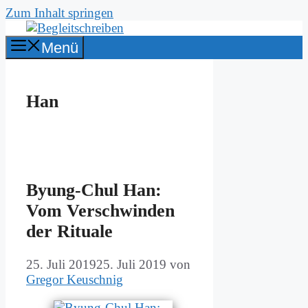
Zum Inhalt springen
Menü
Han
By­ung-Chul Han:
Vom Ver­schwin­den
der Ri­tua­le
25. Juli 2019
25. Juli 2019
von
Gregor Keuschnig