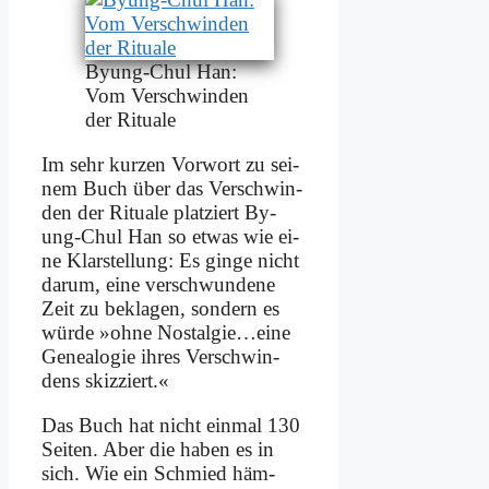
By­ung-Chul Han:
Vom Ver­schwin­den
der Ri­tua­le
Im sehr kur­zen Vor­wort zu sei­
nem Buch über das Ver­schwin­
den der Ri­tua­le plat­ziert By­
ung-Chul Han so et­was wie ei­
ne Klar­stel­lung: Es gin­ge nicht
dar­um, ei­ne ver­schwun­de­ne
Zeit zu be­kla­gen, son­dern es
wür­de »oh­ne Nostalgie…eine
Ge­nea­lo­gie ih­res Ver­schwin­
dens skiz­ziert.«
Das Buch hat nicht ein­mal 130
Sei­ten. Aber die ha­ben es in
sich. Wie ein Schmied häm­