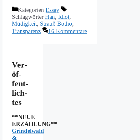
Kategorien
Essay
Schlagwörter
Han
,
Idiot
,
Müdigkeit
,
Strauß Botho
,
Transparenz
16 Kommentare
Ver­
öf­
fent­
lich­
tes
**NEUE
ERZÄHLUNG**
Grindelwald
&