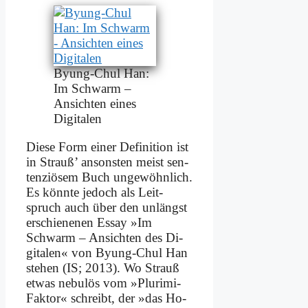
By­ung-Chul Han:
Im Schwarm –
An­sich­ten ei­nes
Di­gi­ta­len
Die­se Form ei­ner De­fi­ni­ti­on ist
in Strauß’ an­son­sten meist sen­
ten­ziö­sem Buch un­ge­wöhn­lich.
Es könn­te je­doch als Leit­
spruch auch über den un­längst
er­schie­ne­nen Es­say »Im
Schwarm – An­sich­ten des Di­
gi­ta­len« von By­ung-Chul Han
ste­hen (IS; 2013). Wo Strauß
et­was ne­bu­lös vom »Plu­ri­mi-
Fak­tor« schreibt, der »das Ho­