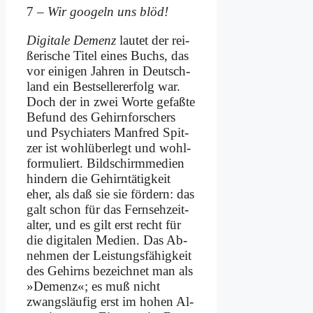
7 –
Wir goo­geln uns blöd!
Di­gi­ta­le De­menz
lau­tet der rei­
ße­ri­sche Ti­tel ei­nes Buchs, das
vor ei­ni­gen Jah­ren in Deutsch­
land ein Best­sel­ler­er­folg war.
Doch der in zwei Wor­te ge­faß­te
Be­fund des Ge­hirn­for­schers
und Psych­ia­ters Man­fred Spit­
zer ist wohl­über­legt und wohl­
for­mu­liert. Bild­schirm­me­di­en
hin­dern die Ge­hirn­tä­tig­keit
eher, als daß sie sie för­dern: das
galt schon für das Fern­seh­zeit­
al­ter, und es gilt erst recht für
die di­gi­ta­len Me­di­en. Das Ab­
neh­men der Lei­stungs­fä­hig­keit
des Ge­hirns be­zeich­net man als
»De­menz«; es muß nicht
zwangs­läu­fig erst im ho­hen Al­