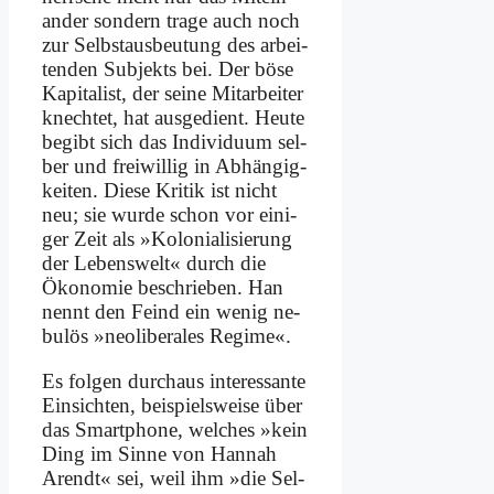
an­der son­dern tra­ge auch noch
zur Selbst­aus­beu­tung des ar­bei­
ten­den Sub­jekts bei. Der bö­se
Ka­pi­ta­list, der sei­ne Mit­ar­bei­ter
knech­tet, hat aus­ge­dient. Heu­te
be­gibt sich das In­di­vi­du­um sel­
ber und frei­wil­lig in Ab­hän­gig­
kei­ten. Die­se Kri­tik ist nicht
neu; sie wur­de schon vor ei­ni­
ger Zeit als »Ko­lo­nia­li­sie­rung
der Le­bens­welt« durch die
Öko­no­mie be­schrie­ben. Han
nennt den Feind ein we­nig ne­
bu­lös »neo­li­be­ra­les Re­gime«.
Es fol­gen durch­aus in­ter­es­san­te
Ein­sich­ten, bei­spiels­wei­se über
das Smart­phone, wel­ches »kein
Ding im Sin­ne von Han­nah
Are­ndt« sei, weil ihm »die Sel­