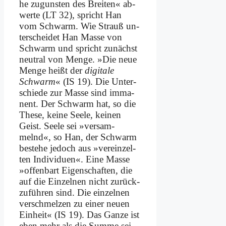
he zu­gun­sten des Brei­ten« ab­
wer­te (LT 32), spricht Han
vom Schwarm. Wie Strauß un­
ter­schei­det Han Mas­se von
Schwarm und spricht zu­nächst
neu­tral von Men­ge. »Die neue
Men­ge heißt der
di­gi­ta­le
Schwarm
« (IS 19). Die Un­ter­
schie­de zur Mas­se sind im­ma­
nent. Der Schwarm hat, so die
The­se, kei­ne See­le, kei­nen
Geist. See­le sei »ver­sam­
melnd«, so Han, der Schwarm
be­stehe je­doch aus »ver­ein­zel­
ten In­di­vi­du­en«. Ei­ne Mas­se
»of­fen­bart Ei­gen­schaf­ten, die
auf die Ein­zel­nen nicht zu­rück­
zu­füh­ren sind. Die ein­zel­nen
ver­schmel­zen zu ei­ner neu­en
Ein­heit« (IS 19). Das Gan­ze ist
eben mehr als die Sum­me sei­