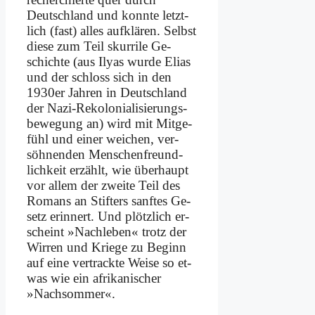
Deutsch­land und konn­te letzt­
lich (fast) al­les auf­klä­ren. Selbst
die­se zum Teil skur­ri­le Ge­
schich­te (aus Ily­as wur­de Eli­as
und der schloss sich in den
1930er Jah­ren in Deutsch­land
der Na­zi-Re­ko­lo­nia­li­sie­rungs­
be­we­gung an) wird mit Mit­ge­
fühl und ei­ner wei­chen, ver­
söh­nen­den Men­schen­freund­
lich­keit er­zählt, wie über­haupt
vor al­lem der zwei­te Teil des
Ro­mans an Stif­ters sanf­tes Ge­
setz er­in­nert. Und plötz­lich er­
scheint »Nach­le­ben« trotz der
Wir­ren und Krie­ge zu Be­ginn
auf ei­ne ver­track­te Wei­se so et­
was wie ein afri­ka­ni­scher
»Nach­som­mer«.