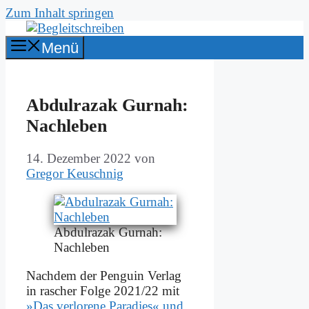
Zum Inhalt springen
Menü
Ab­dul­razak Gur­nah:
Nach­le­ben
14. Dezember 2022
von
Gregor Keuschnig
Ab­dul­razak Gur­nah:
Nach­le­ben
Nach­dem der Pen­gu­in Ver­lag
in ra­scher Fol­ge 2021/22 mit
»Das ver­lo­re­ne Pa­ra­dies« und