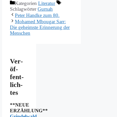
Kategorien
Literatur
Schlagwörter
Gurnah
Pe­ter Hand­ke zum 80.
Mo­ha­med Mbou­gar Sarr:
Die ge­heim­ste Er­in­ne­rung der
Men­schen
Ver­
öf­
fent­
lich­
tes
**NEUE
ERZÄHLUNG**
Grindelwald