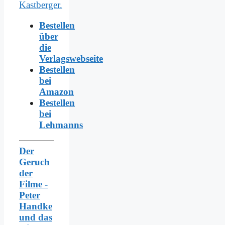
Bestellen
über
die
Verlagswebseite
Bestellen
bei
Amazon
Bestellen
bei
Lehmanns
Der
Geruch
der
Filme -
Peter
Handke
und das