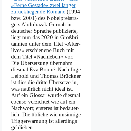
»Fer­ne Ge­sta­de« zwei län­ger
zu­rück­lie­gen­de Ro­ma­ne
(1994
bzw. 2001) des No­bel­preis­trä­
gers Ab­dul­razak Gur­nah in
deut­scher Spra­che pu­bli­zier­te,
liegt nun das 2020 in Groß­bri­
tan­ni­en un­ter dem Ti­tel »Af­ter­
li­ves« er­schie­ne­ne Buch mit
dem Ti­tel »Nach­le­ben« vor.
Die Über­set­zung über­nahm
dies­mal Eva Bon­né. Nach In­ge
Lei­pold und Tho­mas Brück­ner
ist dies die drit­te Über­set­ze­rin,
was na­tür­lich nicht ide­al ist.
Auf ein Glos­sar wur­de dies­mal
eben­so ver­zich­tet wie auf ein
Nach­wort; er­ste­res ist be­dau­er­
lich. Die üb­li­che wie un­sin­ni­ge
Trig­ger­war­nung ist al­ler­dings
ge­blie­ben.