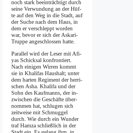
noch stark be­ein­träch­tigt durch
sei­ne Ver­wun­dung an der Hüf­
te auf den Weg in die Stadt, auf
der Su­che nach dem Haus, in
dem er ver­schleppt wor­den
war, be­vor er sich der As­ka­ri-
Trup­pe an­ge­schlos­sen hat­te.
Par­al­lel wird der Le­ser mit Afi­
yas Schick­sal kon­fron­tiert.
Nach ei­ni­gen Wir­ren kommt
sie in Kha­li­fas Haus­halt; un­ter
dem har­ten Re­gi­ment der her­ri­
schen Asha. Kha­li­fa und der
Sohn des Kauf­manns, der in­
zwi­schen die Ge­schäf­te über­
nom­men hat, schlu­gen sich
zeit­wei­se mit Schmug­gel
durch. Wie durch ein Wun­der
traf Ham­za schließ­lich in der
Stadt ein. Es ge­lang ihm, in