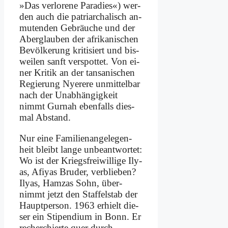
»Das ver­lo­re­ne Pa­ra­dies«) wer­
den auch die pa­tri­ar­cha­lisch an­
mu­ten­den Ge­bräu­che und der
Aber­glau­ben der afri­ka­ni­schen
Be­völ­ke­rung kri­ti­siert und bis­
wei­len sanft ver­spot­tet. Von ei­
ner Kri­tik an der tan­sa­ni­schen
Re­gie­rung Nye­re­re un­mit­tel­bar
nach der Un­ab­hän­gig­keit
nimmt Gur­nah eben­falls dies­
mal Ab­stand.
Nur ei­ne Fa­mi­li­en­an­ge­le­gen­
heit bleibt lan­ge un­be­ant­wor­tet:
Wo ist der Kriegs­frei­wil­li­ge Ily­
as, Afi­yas Bru­der, ver­blie­ben?
Ily­as, Ham­zas Sohn, über­
nimmt jetzt den Staf­fel­stab der
Haupt­per­son. 1963 er­hielt die­
ser ein Sti­pen­di­um in Bonn. Er
re­cher­chier­te quer durch