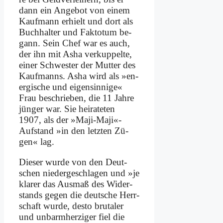
dann ein An­ge­bot von ei­nem
Kauf­mann er­hielt und dort als
Buch­hal­ter und Fak­to­tum be­
gann. Sein Chef war es auch,
der ihn mit Asha ver­kup­pel­te,
ei­ner Schwe­ster der Mut­ter des
Kauf­manns. Asha wird als »en­
er­gi­sche und ei­gen­sin­ni­ge«
Frau be­schrie­ben, die 11 Jah­re
jün­ger war. Sie hei­ra­te­ten
1907, als der »Maji-Maji«-
Aufstand »in den letz­ten Zü­
gen« lag.
Die­ser wur­de von den Deut­
schen nie­der­ge­schla­gen und »je
kla­rer das Aus­maß des Wi­der­
stands ge­gen die deut­sche Herr­
schaft wur­de, de­sto bru­ta­ler
und un­barm­her­zi­ger fiel die