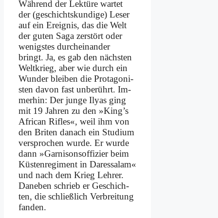
Wäh­rend der Lek­tü­re war­tet
der (ge­schichts­kun­di­ge) Le­ser
auf ein Er­eig­nis, das die Welt
der gu­ten Sa­ga zer­stört oder
we­nig­stes durch­ein­an­der
bringt. Ja, es gab den näch­sten
Welt­krieg, aber wie durch ein
Wun­der blei­ben die Prot­ago­ni­
sten da­von fast un­be­rührt. Im­
mer­hin: Der jun­ge Ily­as ging
mit 19 Jah­ren zu den »King’s
Af­ri­can Rif­les«, weil ihm von
den Bri­ten da­nach ein Stu­di­um
ver­spro­chen wur­de. Er wur­de
dann »Gar­ni­sons­of­fi­zier beim
Kü­sten­re­gi­ment in Dar­essa­lam«
und nach dem Krieg Leh­rer.
Da­ne­ben schrieb er Ge­schich­
ten, die schließ­lich Ver­brei­tung
fan­den.