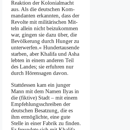
Re­ak­ti­on der Ko­lo­ni­al­macht
aus. Als die deut­schen Kom­
man­dan­ten er­kann­ten, dass der
Re­vol­te mit mi­li­tä­ri­schen Mit­
teln al­lein nicht bei­zu­kom­men
war, gin­gen sie da­zu über, die
Be­völ­ke­rung durch Hun­ger zu
un­ter­wer­fen.« Hun­der­tau­sen­de
star­ben, aber Kha­li­fa und Asha
leb­ten in ei­nem an­de­ren Teil
des Lan­des; sie er­fuh­ren nur
durch Hö­ren­sa­gen da­von.
Statt­des­sen kam ein jun­ger
Mann mit dem Na­men Ily­as in
die (fik­ti­ve) Stadt – mit ei­nem
Emp­feh­lungs­schrei­ben der
deut­schen Be­sat­zung, die es
ihm er­mög­lich­te, ei­ne gu­te
Stel­le in ei­ner Fa­brik zu fin­den.
Er freun­de­te sich mit Kha­li­fa