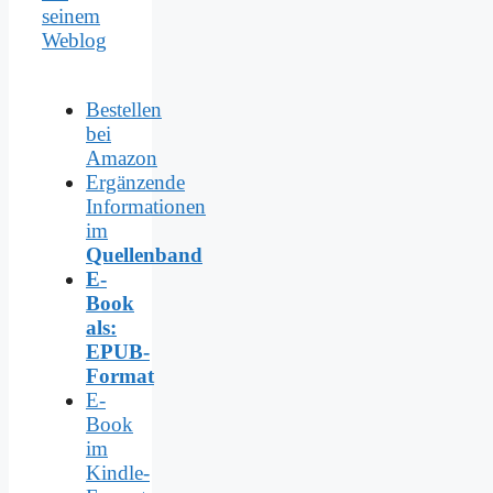
seinem
Weblog
Bestellen
bei
Amazon
Ergänzende
Informationen
im
Quellenband
E-
Book
als:
EPUB-
Format
E-
Book
im
Kindle-