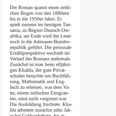
Der Ro­man spannt ei­nen zeit­li­
chen Bo­gen von den 1880ern
bis in die 1950er Jah­re. Er
spielt zu­meist im heu­ti­gen Tan­
sa­nia, zu Be­ginn Deutsch-Ost­
afri­ka; am En­de wird der Le­ser
noch in die Ade­nau­er-Bun­des­
re­pu­blik ge­führt. Die per­so­na­le
Er­zähl­per­spek­ti­ve wech­selt im
Ver­lauf des Ro­mans mehr­mals.
Zu­nächst ist man beim elf­jäh­ri­
gen Kha­li­fa, der gu­te Pri­vat­
schu­len be­such­te um Buch­füh­
rung, Ma­the­ma­tik und Eng­
lisch zu er­ler­nen, was dem Va­
ter, ei­nem in­di­schen Emi­gran­
ten, einst nicht ver­gönnt war.
Die Aus­bil­dung fruch­te­te. Kha­
li­fa ar­bei­te­te zu­nächst zehn Jah­
re bei Geld­ver­lei­hern, bis er