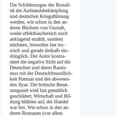
Die Schil­de­run­gen der Bru­ta­li­
tät der Auf­stands­be­kämp­fung
und deut­schen Kriegs­füh­rung
wer­den, wie schon in den an­
de­ren Bü­chern von Gur­nah,
we­der ef­fekt­ha­sche­risch noch
an­kla­gend er­zählt, son­dern
nüch­tern, bis­wei­len fast iro­
nisch und ge­ra­de des­halb ein­
dring­lich. Der Au­tor kon­tra­
stiert die ne­ga­ti­ve Sicht auf die
Deut­schen und de­ren Ras­sis­
mus mit der Deutsch­freund­lich­
keit Ham­zas und des ab­we­sen­
den Ily­as. Die bri­ti­sche Be­sat­
zungs­zeit wird fast ge­müt­lich
ge­schil­dert; Wirt­schaft und Bil­
dung blüh­ten auf, der Han­del
war frei. Wie schon in den an­
de­ren Ro­ma­nen (vor al­lem