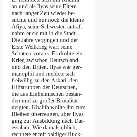
an und als Ily­as sei­ne El­tern
nach lan­ger Zeit wie­der be­
such­te und nur noch die klei­ne
Afi­ya, sei­ne Schwe­ster, an­traf,
nahm er sie mit in die Stadt.
Die Jah­re ver­gin­gen und der
Er­ste Welt­krieg warf sei­ne
Schat­ten vor­aus. Es droh­te ein
Krieg zwi­schen Deutsch­land
und den Bri­ten. Ily­as war ger­
ma­no­phil und mel­de­te sich
frei­wil­lig zu den As­ka­ri, den
Hilfs­trup­pen der Deut­schen,
die aus Ein­hei­mi­schen be­stan­
den und zu gro­ßer Bru­ta­li­tät
neig­ten. Kha­li­fa woll­te ihn zum
Blei­ben über­zeu­gen, aber Ily­as
ging zur Aus­bil­dung nach Dar­
essa­lam. Wie da­mals üb­lich,
rech­ne­te er mit bal­di­ger Rück­