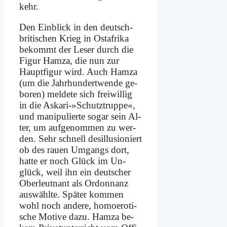
kehr.
Den Ein­blick in den deutsch-
bri­ti­schen Krieg in Ost­afri­ka
be­kommt der Le­ser durch die
Fi­gur Ham­za, die nun zur
Haupt­fi­gur wird. Auch Ham­za
(um die Jahr­hun­dert­wen­de ge­
bo­ren) mel­de­te sich frei­wil­lig
in die Askari-»Schutztruppe«,
und ma­ni­pu­lier­te so­gar sein Al­
ter, um auf­ge­nom­men zu wer­
den. Sehr schnell des­il­lu­sio­niert
ob des rau­en Um­gangs dort,
hat­te er noch Glück im Un­
glück, weil ihn ein deut­scher
Ober­leut­nant als Or­don­nanz
aus­wähl­te. Spä­ter kom­men
wohl noch an­de­re, ho­mo­ero­ti­
sche Mo­ti­ve da­zu. Ham­za be­