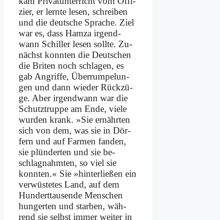
kam Pri­vat­un­ter­richt vom Of­fi­
zier, er lern­te le­sen, schrei­ben
und die deut­sche Spra­che. Ziel
war es, dass Ham­za ir­gend­
wann Schil­ler le­sen soll­te. Zu­
nächst konn­ten die Deut­schen
die Bri­ten noch schla­gen, es
gab An­grif­fe, Über­rum­pe­lun­
gen und dann wie­der Rück­zü­
ge. Aber ir­gend­wann war die
Schutz­trup­pe am En­de, vie­le
wur­den krank. »Sie er­nähr­ten
sich von dem, was sie in Dör­
fern und auf Far­men fan­den,
sie plün­der­ten und sie be­
schlag­nahm­ten, so viel sie
konn­ten.« Sie »hin­ter­lie­ßen ein
ver­wü­ste­tes Land, auf dem
Hun­dert­tau­sen­de Men­schen
hun­ger­ten und star­ben, wäh­
rend sie selbst im­mer wei­ter in