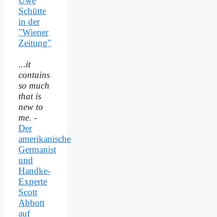
Uwe
Schütte
in der
"Wiener
Zeitung"
...it
contains
so much
that is
new to
me.
-
Der
amerikanische
Germanist
und
Handke-
Experte
Scott
Abbott
auf