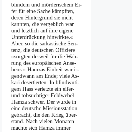
blin­dem und mör­de­ri­schem Ei­
fer für ei­ne Sa­che kämpf­ten,
de­ren Hin­ter­grund sie nicht
kann­ten, die ver­geb­lich war
und letzt­lich auf ih­re ei­ge­ne
Un­ter­drückung hin­wirk­te.«
Aber, so die sar­ka­sti­sche Sen­
tenz, die deut­schen Of­fi­zie­re
»sorg­ten der­weil für die Wah­
rung des eu­ro­päi­schen An­se­
hens.« Ham­zas Ein­heit war ir­
gend­wann am En­de; vie­le As­
ka­ri de­ser­tier­ten. In blind­wü­ti­
gem Hass ver­letz­te ein ei­fer-
und tob­süch­ti­ger Feld­we­bel
Ham­za schwer. Der wur­de in
ei­ne deut­sche Mis­si­ons­sta­ti­on
ge­bracht, die den Krieg über­
stand. Nach vie­len Mo­na­ten
mach­te sich Ham­za im­mer