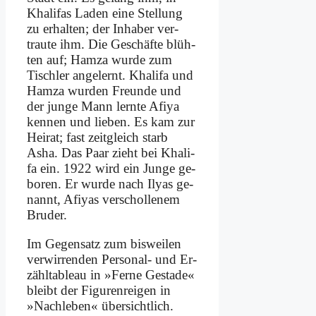
Kha­li­fas La­den ei­ne Stel­lung
zu er­hal­ten; der In­ha­ber ver­
trau­te ihm. Die Ge­schäf­te blüh­
ten auf; Ham­za wur­de zum
Tisch­ler an­ge­lernt. Kha­li­fa und
Ham­za wur­den Freun­de und
der jun­ge Mann lern­te Afi­ya
ken­nen und lie­ben. Es kam zur
Hei­rat; fast zeit­gleich starb
Asha. Das Paar zieht bei Kha­li­
fa ein. 1922 wird ein Jun­ge ge­
bo­ren. Er wur­de nach Ily­as ge­
nannt, Afi­yas ver­schol­le­nem
Bru­der.
Im Ge­gen­satz zum bis­wei­len
ver­wir­ren­den Per­so­nal- und Er­
zähl­ta­bleau in »Fer­ne Ge­sta­de«
bleibt der Fi­gu­ren­rei­gen in
»Nach­le­ben« über­sicht­lich.