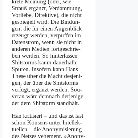
kre­te Mei­nung (oder, wie
Strauß er­gänzt, Ver­dam­mung,
Vor­lie­be, Di­rek­ti­ve), die nicht
ge­spie­gelt wird. Die Bin­dun­
gen, die für ei­nen Au­gen­blick
er­zeugt wer­den, ver­puf­fen im
Da­ten­strom, wenn sie nicht in
an­de­ren Me­di­en fort­ge­schrie­
ben wer­den. So hin­ter­las­sen
Shits­torms kaum dau­er­haf­te
Spu­ren. In­so­fern kann Hans
The­se über die Macht des­je­ni­
gen, der über die Shits­torms
ver­fügt, er­gänzt wer­den: Sou­
ve­rän wä­re dem­nach der­je­ni­ge,
der dem Shits­torm stand­hält.
Han kri­ti­siert – und das ist fast
schon Kon­sens un­ter In­tel­lek­
tu­el­len – die An­ony­mi­sie­rung
des Net­zes ve­he­ment. »An­ony­