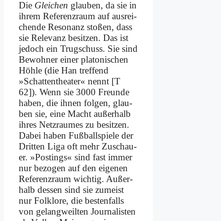
Die
Glei­chen
glau­ben, da sie in
ih­rem Re­fe­renz­raum auf aus­rei­
chen­de Re­so­nanz sto­ßen, dass
sie Re­le­vanz be­sit­zen. Das ist
je­doch ein Trug­schuss. Sie sind
Be­woh­ner ei­ner pla­to­ni­schen
Höh­le (die Han tref­fend
»Schat­ten­thea­ter« nennt [T
62]). Wenn sie 3000 Freun­de
ha­ben, die ih­nen fol­gen, glau­
ben sie, ei­ne Macht au­ßer­halb
ih­res Netz­rau­mes zu be­sit­zen.
Da­bei ha­ben Fuß­ball­spie­le der
Drit­ten Li­ga oft mehr Zu­schau­
er. »Po­stings« sind fast im­mer
nur be­zo­gen auf den ei­ge­nen
Re­fe­renz­raum wich­tig. Au­ßer­
halb des­sen sind sie zu­meist
nur Folk­lo­re, die be­sten­falls
von ge­lang­weil­ten Jour­na­li­sten