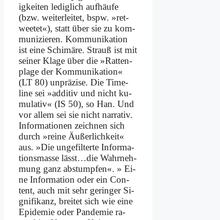
ig­kei­ten le­dig­lich auf­häu­fe
(bzw. wei­ter­lei­tet, bspw. »ret­
weetet«), statt über sie zu kom­
mu­ni­zie­ren. Kom­mu­ni­ka­ti­on
ist ei­ne Schi­mä­re. Strauß ist mit
sei­ner Kla­ge über die »Rat­ten­
pla­ge der Kom­mu­ni­ka­ti­on«
(LT 80) un­prä­zi­se. Die Time­
line sei »ad­di­tiv und nicht ku­
mu­la­tiv« (IS 50), so Han. Und
vor al­lem sei sie nicht nar­ra­tiv.
In­for­ma­tio­nen zeich­nen sich
durch »rei­ne Äu­ßer­lich­keit«
aus. »Die un­ge­fil­ter­te In­for­ma­
ti­ons­mas­se lässt…die Wahr­neh­
mung ganz ab­stump­fen«. » Ei­
ne In­for­ma­ti­on oder ein Con­
tent, auch mit sehr ge­rin­ger Si­
gni­fi­kanz, brei­tet sich wie ei­ne
Epi­de­mie oder Pan­de­mie ra­