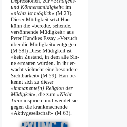
De­pres­sio­nen, zur »
Schaf­fens-
und Kön­nens­mü­dig­keit
« im
»
nichts ist mög­lich
« (M 23).
Die­ser Mü­dig­keit setzt Han
kühn die »be­red­te, se­hen­de,
ver­söh­nen­de Mü­dig­keit« aus
Pe­ter Hand­kes Es­say »Ver­such
über die Mü­dig­keit« ent­ge­gen.
(M 58f) Die­se Mü­dig­keit ist
»kein Zu­stand, in dem al­le Sin­
ne er­mat­ten wür­den. In ihr er­
wacht viel­mehr ei­ne be­son­de­re
Sicht­bar­keit« (M 59). Han be­
kennt sich zu die­ser
»
immanente[n] Re­li­gi­on der
Mü­dig­keit
«, die zum »
Nicht-
Tun
« in­spi­rie­re und wen­det sie
ge­gen die krank­ma­chen­de
»Ak­tiv­ge­sell­schaft« (M 63).