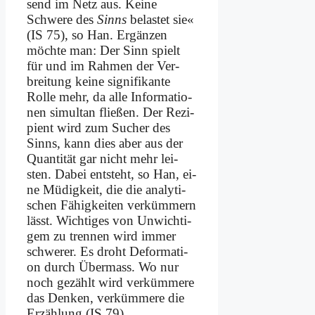
send im Netz aus. Kei­ne
Schwe­re des
Sinns
be­la­stet sie«
(IS 75), so Han. Er­gän­zen
möch­te man: Der Sinn spielt
für und im Rah­men der Ver­
brei­tung kei­ne si­gni­fi­kan­te
Rol­le mehr, da al­le In­for­ma­tio­
nen si­mul­tan flie­ßen. Der Re­zi­
pi­ent wird zum Su­cher des
Sinns, kann dies aber aus der
Quan­ti­tät gar nicht mehr lei­
sten. Da­bei ent­steht, so Han, ei­
ne Mü­dig­keit, die die ana­ly­ti­
schen Fä­hig­kei­ten ver­küm­mern
lässt. Wich­ti­ges von Un­wich­ti­
gem zu tren­nen wird im­mer
schwe­rer. Es droht De­for­ma­ti­
on durch Über­mass. Wo nur
noch ge­zählt wird ver­küm­me­re
das Den­ken, ver­küm­me­re die
Er­zäh­lung (IS 79).