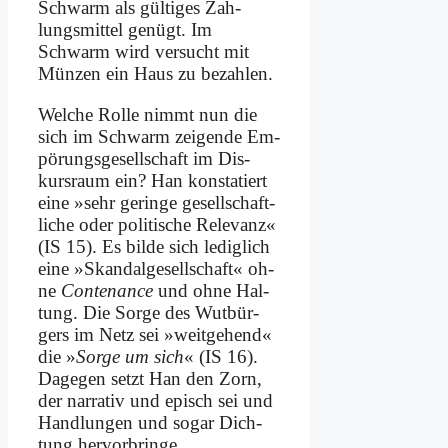
Schwarm als gül­ti­ges Zah­
lungs­mit­tel ge­nügt. Im
Schwarm wird ver­sucht mit
Mün­zen ein Haus zu be­zah­len.
Wel­che Rol­le nimmt nun die
sich im Schwarm zei­gen­de Em­
pö­rungs­ge­sell­schaft im Dis­
kurs­raum ein? Han kon­sta­tiert
ei­ne »sehr ge­rin­ge ge­sell­schaft­
li­che oder po­li­ti­sche Re­le­vanz«
(IS 15). Es bil­de sich le­dig­lich
ei­ne »Skan­dal­ge­sell­schaft« oh­
ne
Con­ten­an­ce
und oh­ne Hal­
tung. Die Sor­ge des Wut­bür­
gers im Netz sei »weit­ge­hend«
die »
Sor­ge um sich
« (IS 16).
Da­ge­gen setzt Han den Zorn,
der nar­ra­tiv und episch sei und
Hand­lun­gen und so­gar Dich­
tung her­vor­brin­ge.