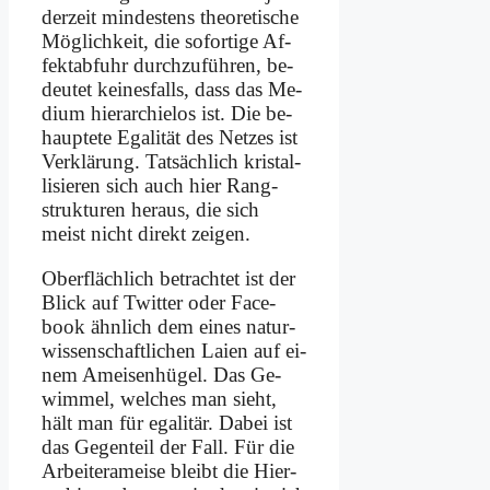
der­zeit min­de­stens theo­re­ti­sche
Mög­lich­keit, die so­for­ti­ge Af­
fekt­ab­fuhr durch­zu­füh­ren, be­
deu­tet kei­nes­falls, dass das Me­
di­um hier­ar­chie­los ist. Die be­
haup­te­te Ega­li­tät des Net­zes ist
Ver­klä­rung. Tat­säch­lich kri­stal­
li­sie­ren sich auch hier Rang­
struk­tu­ren her­aus, die sich
meist nicht di­rekt zei­gen.
Ober­fläch­lich be­trach­tet ist der
Blick auf Twit­ter oder Face­
book ähn­lich dem ei­nes natur­
wissenschaftlichen Lai­en auf ei­
nem Amei­sen­hü­gel. Das Ge­
wim­mel, wel­ches man sieht,
hält man für ega­li­tär. Da­bei ist
das Ge­gen­teil der Fall. Für die
Ar­bei­teramei­se bleibt die Hier­