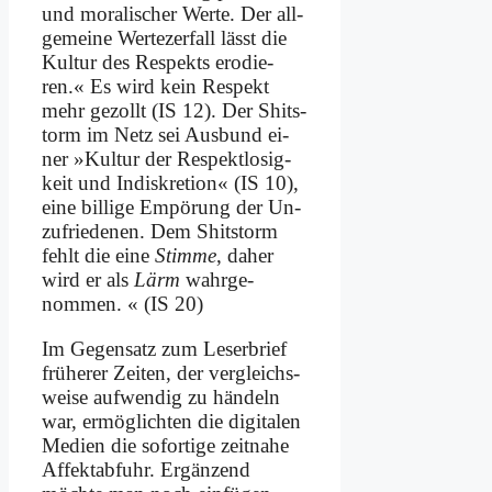
und mo­ra­li­scher Wer­te. Der all­
ge­mei­ne Wer­te­zer­fall lässt die
Kul­tur des Re­spekts ero­die­
ren.« Es wird kein Re­spekt
mehr ge­zollt (IS 12). Der Shits­
torm im Netz sei Aus­bund ei­
ner »Kul­tur der Re­spekt­lo­sig­
keit und In­dis­kre­ti­on« (IS 10),
ei­ne bil­li­ge Em­pö­rung der Un­
zu­frie­de­nen. Dem Shits­torm
fehlt die ei­ne
Stim­me
, da­her
wird er als
Lärm
wahrge­
nommen. « (IS 20)
Im Ge­gen­satz zum Le­ser­brief
frü­he­rer Zei­ten, der ver­gleichs­
wei­se auf­wen­dig zu hän­deln
war, er­mög­lich­ten die di­gi­ta­len
Me­di­en die so­for­ti­ge zeit­na­he
Af­fekt­ab­fuhr. Er­gän­zend