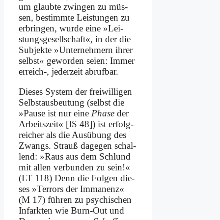
um glaub­te zwin­gen zu müs­
sen, be­stimm­te Lei­stun­gen zu
er­brin­gen, wur­de ei­ne »Lei­
stungs­ge­sell­schaft«, in der die
Sub­jek­te »Un­ter­neh­mern ih­rer
selbst« ge­wor­den sei­en: Im­mer
erreich‑, je­der­zeit ab­ruf­bar.
Die­ses Sy­stem der frei­wil­li­gen
Selbst­aus­beu­tung (selbst die
»Pau­se ist nur ei­ne
Pha­se
der
Ar­beits­zeit« [IS 48]) ist er­folg­
rei­cher als die Aus­übung des
Zwangs. Strauß da­ge­gen schal­
lend: »Raus aus dem Schlund
mit al­len ver­bun­den zu sein!«
(LT 118) Denn die Fol­gen die­
ses »Ter­rors der Im­ma­nenz«
(M 17) füh­ren zu psy­chi­schen
In­fark­ten wie Burn-Out und