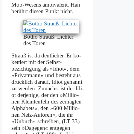
Mob-We­sens am­bi­va­lent. Han
be­rührt die­sen Punkt nicht.
Bo­tho Strauß: Lich­ter
des To­ren
Strauß ist da deut­li­cher. Er ko­
ket­tiert mit der Selbst­
bezichtigung als »Idi­ot«, dem
»Pri­vat­mann« und be­steht aus­
drück­lich dar­auf, Idi­ot ge­nannt
zu wer­den. Zu­nächst ist der Idi­
ot der­je­ni­ge, der den »Mil­lio­
nen Klein­teu­feln des zer­nag­ten
Al­pha­bets«, den »600 Mil­lio­
nen Netz-Au­toren«, die ihr
»Un­buch« schrei­ben, (LT 33)
sein »Da­ge­gen« ent­ge­gen