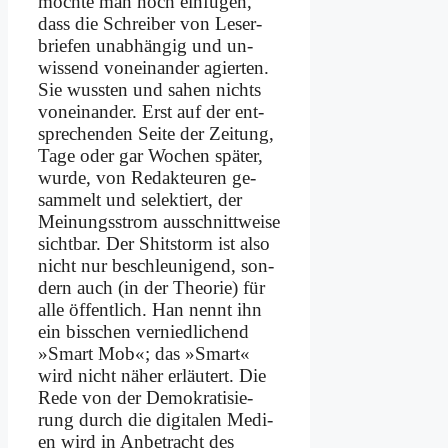
möch­te man noch ein­fü­gen,
dass die Schrei­ber von Le­ser­
brie­fen un­ab­hän­gig und un­
wissend von­ein­an­der agier­ten.
Sie wuss­ten und sa­hen nichts
von­ein­an­der. Erst auf der ent­
spre­chen­den Sei­te der Zei­tung,
Ta­ge oder gar Wo­chen spä­ter,
wur­de, von Re­dak­teu­ren ge­
sam­melt und se­lek­tiert, der
Mei­nungs­strom aus­schnitt­wei­se
sicht­bar. Der Shits­torm ist al­so
nicht nur be­schleu­ni­gend, son­
dern auch (in der Theo­rie) für
al­le öf­fent­lich. Han nennt ihn
ein biss­chen ver­nied­li­chend
»Smart Mob«; das »Smart«
wird nicht nä­her er­läu­tert. Die
Re­de von der De­mo­kra­ti­sie­
rung durch die di­gi­ta­len Me­di­
en wird in An­be­tracht des