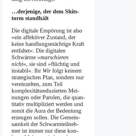
…der­je­ni­ge, der dem Shits­
torm stand­hält
Die di­gi­ta­le Em­pö­rung ist al­so
»ein af­fek­ti­ver Zu­stand, der
kei­ne hand­lungs­mäch­ti­ge Kraft
ent­fal­tet«. Die di­gi­ta­len
Schwär­me »
mar­schie­ren
nicht
«, sie sind »flüch­tig und
in­sta­bil«. Ihr
Wir
folgt kei­nem
stra­te­gi­schen Plan, son­dern nur
ver­ein­zel­ten, zum Teil
komplexitäts­reduzierten Mei­
nun­gen oder Pa­ro­len, die quan­
ti­ta­tiv mul­ti­pli­ziert wer­den und
so­mit die Au­ra der Be­deu­tung
er­zeu­gen sol­len. Die Ge­mein­
sam­keit der Schwarm­teil­neh­
mer ist im­mer nur die­se kon­