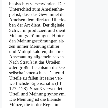
beobachtet ver­schwin­den. Der
Un­ter­schied zum Amei­sen­hü­
gel ist, dass das Ge­wim­mel der
Amei­sen dem di­rek­ten Über­le­
ben der Art dient. Der di­gi­ta­le
Schwarm pro­du­ziert und dient
Mei­nungs­strö­mun­gen. Hin­ter
den Mei­nungs­strö­mun­gen sit­
zen im­mer Meinungs­führer
und Mul­ti­pli­ka­to­ren, die ih­re
An­schau­ung all­ge­mein set­zen.
Nach Strauß ist das Ur­tei­len
»der größ­te Leicht­sinn des Ge­
sell­schafts­men­schen. Dau­ernd
Ur­tei­le zu fäl­len ist sei­ne ver­
werf­lich­ste Ei­gen­schaft« (LT
127–128). Strauß ver­wen­det
Ur­teil und Mei­nung syn­onym.
Die Mei­nung ist die klein­ste
Mün­ze, die in der Re­gel im