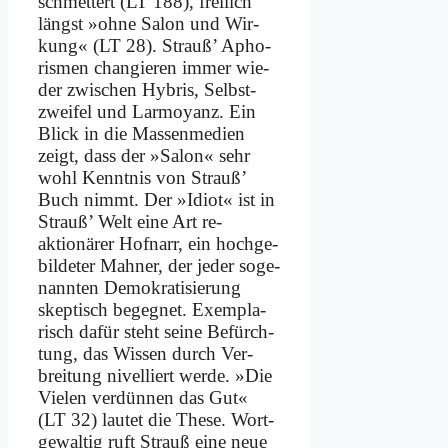
schmet­tert (LT 188), frei­lich
längst »oh­ne Sa­lon und Wir­
kung« (LT 28). Strauß’ Apho­
ris­men chan­gie­ren im­mer wie­
der zwi­schen Hy­bris, Selbst­
zwei­fel und Lar­moy­anz. Ein
Blick in die Mas­sen­me­di­en
zeigt, dass der »Sa­lon« sehr
wohl Kennt­nis von Strauß’
Buch nimmt. Der »Idi­ot« ist in
Strauß’ Welt ei­ne Art re­
aktionärer Hof­narr, ein hoch­ge­
bil­de­ter Mah­ner, der je­der so­ge­
nann­ten De­mo­kra­ti­sie­rung
skep­tisch be­geg­net. Ex­em­pla­
risch da­für steht sei­ne Be­fürch­
tung, das Wis­sen durch Ver­
brei­tung ni­vel­liert wer­de. »Die
Vie­len ver­dünnen das Gut«
(LT 32) lau­tet die The­se. Wort­
ge­wal­tig ruft Strauß ei­ne neue