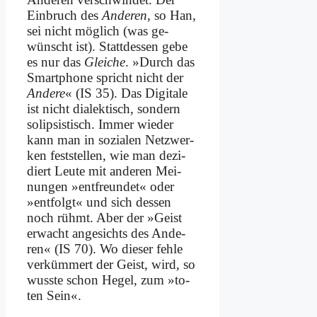
Ein­bruch des
An­de­ren
, so Han,
sei nicht mög­lich (was ge­
wünscht ist). Statt­des­sen ge­be
es nur das
Glei­che
. »Durch das
Smart­phone spricht nicht der
An­de­re
« (IS 35). Das Di­gi­ta­le
ist nicht dia­lek­tisch, son­dern
so­lip­si­stisch. Im­mer wie­der
kann man in so­zia­len Netz­wer­
ken fest­stel­len, wie man de­zi­
diert Leu­te mit an­de­ren Mei­
nun­gen »ent­freun­det« oder
»ent­folgt« und sich des­sen
noch rühmt. Aber der »Geist
er­wacht an­ge­sichts des An­de­
ren« (IS 70). Wo die­ser feh­le
ver­küm­mert der Geist, wird, so
wuss­te schon He­gel, zum »to­
ten Sein«.