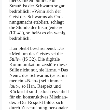
merk­sam­keit buhlt«. Für
Strauß ist der Schwarm so­gar
be­droh­lich: »Wenn sich der
Geist des Schwarms als Ord­
nungs­macht eta­bliert, schlägt
die Stun­de der Insur­gen­ten«
(LT 41), so heißt es ein we­nig
be­droh­lich.
Han bleibt be­schrei­bend. Das
»Me­di­um des Gei­stes sei die
Stil­le
« (IS 32). Die di­gi­ta­le
Kom­mu­ni­ka­ti­on zer­stö­re die­se
Stil­le nicht nur, sie lär­me. »Das
Nein« des Schwarms (es ist im­
mer ein »Nein«) sei »im­mer
laut
«, so Han. Re­spekt und
Rück­sicht sind je­doch es­sen­ti­ell
für ein kon­struk­ti­ves Mit­ein­an­
der. »Der Re­spekt bil­det sich
durch Zu­schrei­bung per­sonaler