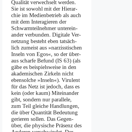
Qua­li­tät ver­wech­selt wer­den.
Sie ist so­wohl mit der Hier­ar­
chie im Me­di­en­be­trieb als auch
mit dem In­ter­agie­ren der
Schwarm­teil­neh­mer un­ter­ein­
an­der ver­bun­den. Di­gi­ta­le Ver­
net­zung be­steht eben tat­säch­
lich zu­meist aus »nar­ziss­ti­schen
In­seln von Egos«, so der über­
aus schar­fe Be­fund (IS 63) (als
gä­be es bei­spiels­wei­se in den
aka­de­mi­schen Zir­keln nicht
eben­sol­che »In­seln«). Vi­ru­lent
für das Netz ist je­doch, dass es
kein (oder kaum) Mit­ein­an­der
gibt, son­dern nur par­al­le­le,
zum Teil glei­che Hand­lun­gen,
die über Quan­ti­tät Be­deu­tung
ge­rie­ren sol­len. Das Ge­gen­
über, die phy­si­sche Prä­senz des
An­de­ren ver­schwin­det. Der