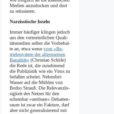
Me­di­en an­zu­docken und dort
zu re­üs­sie­ren.
Nar­ziss­ti­sche In­seln
Im­mer häu­fi­ger klin­gen je­doch
aus den ver­meint­li­chen Qua­li­
täts­me­di­en sel­ber die Vor­be­hal­
te an, et­wa wenn
vom »Be­
triebs­sy­stem der all­ge­mei­nen
Ba­na­li­tät«
(Chri­sti­an Schü­le)
die Re­de ist, die zu­neh­mend
die Pu­bli­zi­stik wie ein Vi­rus zu
be­fal­len scheint. Ne­ben­bei:
Was­ser auf die Müh­len von
Bo­tho Strauß. Die Re­le­vanz­lo­
sig­keit des Net­zes für den
schein­bar »se­riö­sen« De­bat­ten­
raum ist zwar ein Fak­tum, darf
aber nicht ge­ne­ra­li­sie­rend mit