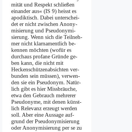
mi­tät und Re­spekt schlie­ßen
ein­an­der aus« (IS 9) heisst es
apo­dik­tisch. Da­bei un­ter­schei­
det er nicht zwi­schen An­ony­
mi­sie­rung und Pseudonymi­
sierung. Wenn sich die Teil­neh­
mer nicht klar­na­ment­lich be­
ken­nen möch­ten (wo­für es
durch­aus pro­fa­ne Grün­de ge­
ben kann, die nicht mit
Hecken­schüt­zen­ab­sich­ten ver­
bun­den sein müs­sen), ver­wen­
den sie ein Pseud­onym. Na­tür­
lich gibt es hier Miss­bräu­che,
et­wa den Ge­brauch meh­re­rer
Pseud­ony­me, mit de­nen künst­
lich Re­le­vanz er­zeugt wer­den
soll. Aber ei­ne Aus­sa­ge auf­
grund der Pseud­ony­mi­sie­rung
oder An­ony­mi­sie­rung per se zu