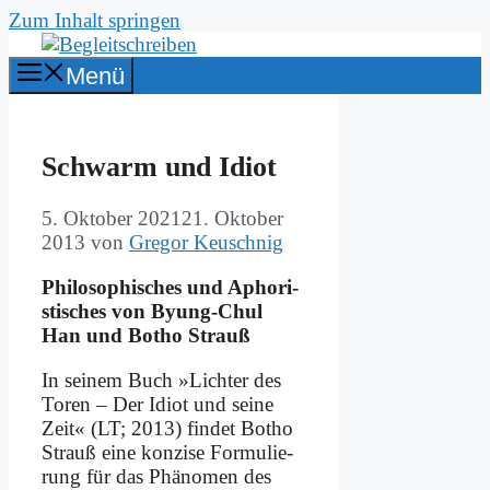
Zum Inhalt springen
Menü
Schwarm und Idi­ot
5. Oktober 2021
21. Oktober
2013
von
Gregor Keuschnig
Phi­lo­so­phi­sches und Apho­ri­
sti­sches von By­ung-Chul
Han und Bo­tho Strauß
In sei­nem Buch »Lich­ter des
To­ren – Der Idi­ot und sei­ne
Zeit« (LT; 2013) fin­det Bo­tho
Strauß ei­ne kon­zi­se For­mu­lie­
rung für das Phä­no­men des