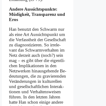
An­de­re Aus­sichts­punk­te:
Mü­dig­keit, Trans­pa­renz und
Eros
Han be­nutzt den Schwarm nur
als ei­ne Art Aus­sichts­punkt um
die Ver­fasst­heit der Ge­sell­schaft
zu dia­gno­sti­zie­ren. So ir­rele­
vant das Schwarm­ver­hal­ten im
Netz der­zeit auch (noch?) sein
mag – es gibt über die ei­gent­li­
chen Im­pli­ka­tio­nen in den
Netz­wer­ken hin­aus­ge­hen­de Be­
deu­tun­gen, die zu gra­vie­ren­den
Ver­än­de­run­gen in kul­tu­rel­len
und ge­sell­schaft­li­chen In­ter­ak­
tio­nen und Ver­hal­tens­wei­sen
füh­ren. In den letz­ten Jah­ren
hat­te Han schon ei­ni­ge an­de­re