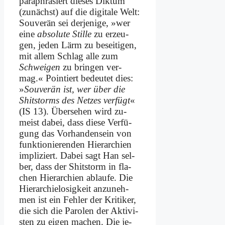
pa­ra­phra­siert die­ses Dik­tum
(zu­nächst) auf die di­gi­ta­le Welt:
Sou­ve­rän sei der­je­ni­ge, »wer
ei­ne
ab­so­lu­te Stil­le
zu er­zeu­
gen, je­den Lärm zu be­sei­ti­gen,
mit al­lem Schlag al­le zum
Schwei­gen
zu brin­gen ver­
mag.« Poin­tiert be­deu­tet dies:
»
Sou­ve­rän ist, wer über die
Shits­torms des Net­zes ver­fügt
«
(IS 13). Über­se­hen wird zu­
meist da­bei, dass die­se Ver­fü­
gung das Vor­han­den­sein von
funk­tio­nie­ren­den Hier­ar­chien
im­pli­ziert. Da­bei sagt Han sel­
ber, dass der Shits­torm in fla­
chen Hier­ar­chien ab­lau­fe. Die
Hier­ar­chie­lo­sig­keit an­zu­neh­
men ist ein Feh­ler der Kri­ti­ker,
die sich die Pa­ro­len der Ak­ti­vi­
sten zu ei­gen ma­chen. Die je­