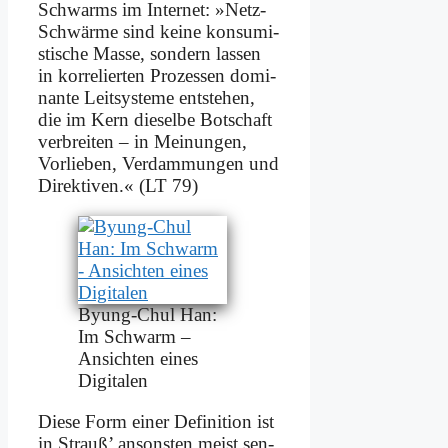
Schwarms im In­ter­net: »Netz-
Schwär­me sind kei­ne kon­su­mi­
sti­sche Mas­se, son­dern las­sen
in kor­re­lier­ten Pro­zes­sen do­mi­
nan­te Leit­sy­ste­me ent­ste­hen,
die im Kern die­sel­be Bot­schaft
ver­brei­ten – in Mei­nun­gen,
Vor­lie­ben, Ver­dam­mun­gen und
Di­rek­ti­ven.« (LT 79)
By­ung-Chul Han:
Im Schwarm –
An­sich­ten ei­nes
Di­gi­ta­len
Die­se Form ei­ner De­fi­ni­ti­on ist
in Strauß’ an­son­sten meist sen­