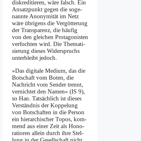
dis­kreditieren, wä­re falsch. Ein
An­satz­punkt ge­gen die so­ge­
nann­te An­ony­mi­tät im Netz
wä­re üb­ri­gens die Ver­göt­te­rung
der Trans­pa­renz, die häu­fig
von den glei­chen Pro­tagonisten
ver­foch­ten wird. Die The­ma­ti­
sie­rung die­ses Wi­der­spruchs
un­ter­bleibt je­doch.
»Das di­gi­ta­le Me­di­um, das die
Bot­schaft vom Bo­ten, die
Nach­richt vom Sen­der trennt,
ver­nich­tet den Na­men« (IS 9),
so Han. Tat­säch­lich ist die­ses
Ver­ständ­nis der Kop­pe­lung
von Bot­schaf­ten in die Per­son
ein hier­ar­chi­scher To­pos, kom­
mend aus ei­ner Zeit als Ho­no­
ra­tio­ren al­lein durch ih­re Stel­
lung in der Ge­sell­schaft nicht