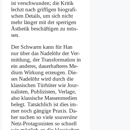
ist ver­schwun­den; die Kri­tik
lechzt nach grif­fi­gen bio­gra­fi­
schen De­tails, um sich nicht
mehr län­ger mit der sper­ri­gen
Äs­the­tik be­schäf­ti­gen zu müs­
sen.
Der Schwarm kann für Han
nur über das Na­del­öhr der Ver­
mitt­lung, der Trans­for­ma­ti­on in
ein an­de­res, dau­er­haf­te­res Me­
di­um Wir­kung er­zeu­gen. Die­
ses Na­del­öhr wird durch die
klas­si­schen Tür­hü­ter wie Jour­
na­li­sten, Pu­bli­zi­sten, Ver­la­ge,
al­so klas­si­sche Mas­sen­me­di­en
be­legt. Tat­säch­lich ist dies im­
mer noch gän­gi­ge Pra­xis. Da­
her su­chen so vie­le
sou­ve­rä­ne
Netz-Prot­ago­ni­sten so schnell
wie mög­lich an die klas­si­schen