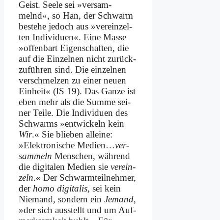
Geist. See­le sei »ver­sam­
melnd«, so Han, der Schwarm
be­stehe je­doch aus »ver­ein­zel­
ten In­di­vi­du­en«. Ei­ne Mas­se
»of­fen­bart Ei­gen­schaf­ten, die
auf die Ein­zel­nen nicht zu­rück­
zu­füh­ren sind. Die ein­zel­nen
ver­schmel­zen zu ei­ner neu­en
Ein­heit« (IS 19). Das Gan­ze ist
eben mehr als die Sum­me sei­
ner Tei­le. Die In­di­vi­du­en des
Schwarms »ent­wickeln kein
Wir
.« Sie blie­ben al­lei­ne:
»Elek­tro­ni­sche Me­di­en…
ver­
sam­meln
Men­schen, wäh­rend
die di­gi­ta­len Me­di­en sie
ver­ein­
zeln
.« Der Schwarm­teil­neh­mer,
der
ho­mo di­gi­ta­lis
, sei kein
Nie­mand, son­dern ein
Je­mand
,
»der sich aus­stellt und um Auf­