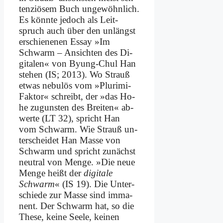
ten­ziö­sem Buch un­ge­wöhn­lich.
Es könn­te je­doch als Leit­
spruch auch über den un­längst
er­schie­ne­nen Es­say »Im
Schwarm – An­sich­ten des Di­
gi­ta­len« von By­ung-Chul Han
ste­hen (IS; 2013). Wo Strauß
et­was ne­bu­lös vom »Plu­ri­mi-
Fak­tor« schreibt, der »das Ho­
he zu­gun­sten des Brei­ten« ab­
wer­te (LT 32), spricht Han
vom Schwarm. Wie Strauß un­
ter­schei­det Han Mas­se von
Schwarm und spricht zu­nächst
neu­tral von Men­ge. »Die neue
Men­ge heißt der
di­gi­ta­le
Schwarm
« (IS 19). Die Un­ter­
schie­de zur Mas­se sind im­ma­
nent. Der Schwarm hat, so die
The­se, kei­ne See­le, kei­nen