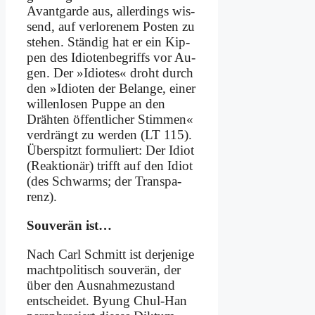
Avant­gar­de aus, al­ler­dings wis­
send, auf ver­lo­re­nem Po­sten zu
ste­hen. Stän­dig hat er ein Kip­
pen des Idio­ten­be­griffs vor Au­
gen. Der »Idio­tes« droht durch
den »Idio­ten der Be­lan­ge, ei­ner
wil­len­lo­sen Pup­pe an den
Dräh­ten öf­fent­li­cher Stim­men«
ver­drängt zu wer­den (LT 115).
Über­spitzt for­mu­liert: Der Idi­ot
(Re­ak­tio­när) trifft auf den Idi­ot
(des Schwarms; der Trans­pa­
renz).
Sou­ve­rän ist…
Nach Carl Schmitt ist der­je­ni­ge
macht­po­li­tisch sou­ve­rän, der
über den Aus­nah­me­zu­stand
ent­schei­det. By­ung Chul-Han