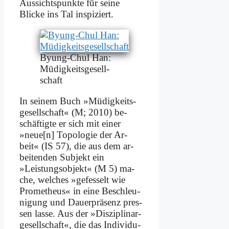
Aus­sichts­punk­te für sei­ne
Blicke ins Tal in­spi­ziert.
By­ung-Chul Han:
Mü­dig­keits­ge­sell­
schaft
In sei­nem Buch »Mü­dig­keits­
ge­sell­schaft« (M; 2010) be­
schäf­tig­te er sich mit ei­ner
»neue[n] To­po­lo­gie der Ar­
beit« (IS 57), die aus dem ar­
bei­ten­den Sub­jekt ein
»Leistungs­objekt« (M 5) ma­
che, wel­ches »ge­fes­selt wie
Pro­me­theus« in ei­ne Be­schleu­
ni­gung und Dau­er­prä­senz pres­
sen las­se. Aus der »Dis­zi­pli­nar­
ge­sell­schaft«, die das In­di­vi­du­