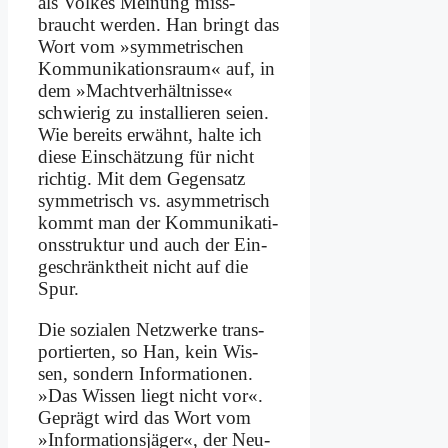
als Vol­kes Mei­nung miss­
braucht wer­den. Han bringt das
Wort vom »sym­me­tri­schen
Kom­mu­ni­ka­ti­ons­raum« auf, in
dem »Macht­ver­hält­nis­se«
schwie­rig zu in­stal­lie­ren sei­en.
Wie be­reits er­wähnt, hal­te ich
die­se Ein­schät­zung für nicht
rich­tig. Mit dem Ge­gen­satz
sym­me­trisch vs. asym­me­trisch
kommt man der Kom­mu­ni­ka­ti­
ons­struk­tur und auch der Ein­
ge­schränkt­heit nicht auf die
Spur.
Die so­zia­len Netz­wer­ke trans­
por­tier­ten, so Han, kein Wis­
sen, son­dern In­for­ma­tio­nen.
»Das Wis­sen liegt nicht vor«.
Ge­prägt wird das Wort vom
»In­for­ma­ti­ons­jä­ger«, der Neu­