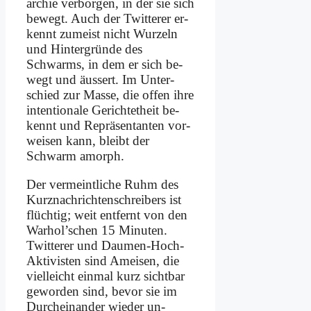
ar­chie ver­bor­gen, in der sie sich
be­wegt. Auch der Twit­te­rer er­
kennt zu­meist nicht Wur­zeln
und Hin­ter­grün­de des
Schwarms, in dem er sich be­
wegt und äu­ssert. Im Unter­
schied zur Mas­se, die of­fen ih­re
in­ten­tio­na­le Ge­rich­tet­heit be­
kennt und Re­prä­sen­tan­ten vor­
wei­sen kann, bleibt der
Schwarm amorph.
Der ver­meint­li­che Ruhm des
Kurz­nach­rich­ten­schrei­bers ist
flüch­tig; weit ent­fernt von den
Warhol’schen 15 Mi­nu­ten.
Twit­te­rer und Dau­men-Hoch-
Ak­ti­vi­sten sind Amei­sen, die
viel­leicht ein­mal kurz sicht­bar
ge­wor­den sind, be­vor sie im
Durch­ein­an­der wie­der un­