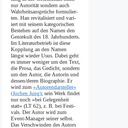
nur Au­to­ri­tät son­dern auch
Wahr­heits­an­sprü­che for­mu­lier­
ten. Han re­vi­ta­li­siert und va­ri­
iert mit sei­nem ka­te­go­ri­schen
Be­stehen auf den Na­men den
Ge­nie­kult des 18. Jahr­hun­derts.
Im Li­te­ra­tur­be­trieb ist die­se
Kopp­lung an den Na­men
längst wie­der Usus. Da­bei geht
es im­mer we­ni­ger um den Text,
die Pro­sa, das Ge­dicht, son­dern
um den Au­tor, die Au­torin und
dessen/deren Bio­gra­phie. Er
wird zum
»Au­toren­dar­stel­ler«
(Jo­chen Jung)
; sein Werk fin­det
nur noch »bei Ge­le­gen­heit
statt« (LT 62), z. B. bei Fe­sti­
vals. Der Au­tor wird zum
Event-Ma­na­ger sei­ner selbst.
Das Ver­schwin­den des Au­tors