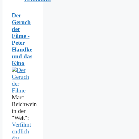
Der
Geruch
der
Filme -
Peter
Handke
und das
Kino
Marc
Reichwein
in der
"Welt":
Verfilmt
endlich
das