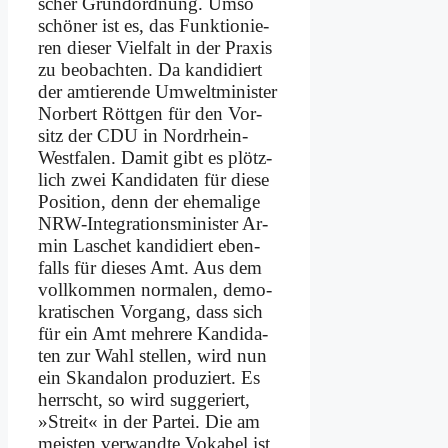
scher Grund­ord­nung. Um­so
schö­ner ist es, das Funk­tio­nie­
ren die­ser Viel­falt in der Pra­xis
zu be­ob­ach­ten. Da kan­di­diert
der am­tie­ren­de Um­welt­mi­ni­ster
Nor­bert Rött­gen für den Vor­
sitz der CDU in Nord­rhein-
West­fa­len. Da­mit gibt es plötz­
lich zwei Kan­di­da­ten für die­se
Po­si­ti­on, denn der ehe­ma­li­ge
NRW-In­te­gra­ti­ons­mi­ni­ster Ar­
min La­schet kan­di­diert eben­
falls für die­ses Amt. Aus dem
voll­kom­men nor­ma­len, de­mo­
kra­ti­schen Vor­gang, dass sich
für ein Amt meh­re­re Kan­di­da­
ten zur Wahl stel­len, wird nun
ein Skan­da­lon pro­du­ziert. Es
herrscht, so wird sug­ge­riert,
»Streit« in der Par­tei. Die am
mei­sten ver­wand­te Vo­ka­bel ist