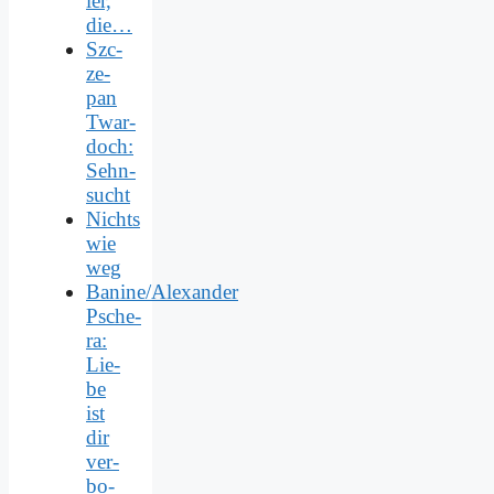
ler,
die…
Szc­
ze­
pan
Twar­
doch:
Sehn­
sucht
Nichts
wie
weg
Banine/Alexander
Psche­
ra:
Lie­
be
ist
dir
ver­
bo­