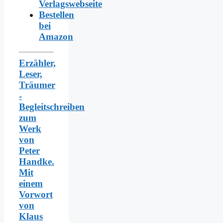
Verlagswebseite
Bestellen
bei
Amazon
Erzähler,
Leser,
Träumer
-
Begleitschreiben
zum
Werk
von
Peter
Handke.
Mit
einem
Vorwort
von
Klaus