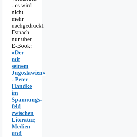
- es wird
nicht
mehr
nachgedruckt.
Danach
nur über
E-Book:
»Der
mit
seinem
Jugoslawien«
- Peter
Handke
im
Spannungs­
feld
zwischen
Literatur,
Medien
und