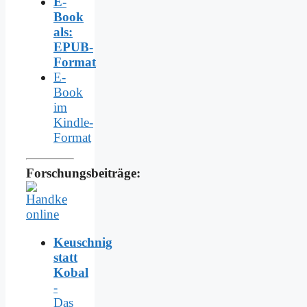
E-
Book
als:
EPUB-
Format
E-
Book
im
Kindle-
Format
Forschungsbeiträge:
Keuschnig
statt
Kobal
-
Das