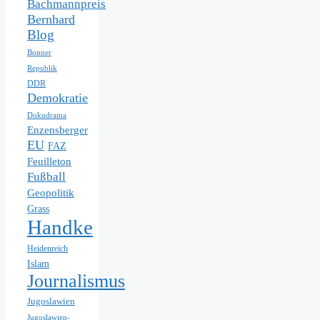
Bachmannpreis
Bernhard
Blog
Bonner
Republik
DDR
Demokratie
Dokudrama
Enzensberger
EU
FAZ
Feuilleton
Fußball
Geopolitik
Grass
Handke
Heidenreich
Islam
Journalismus
Jugoslawien
Jugoslawien-