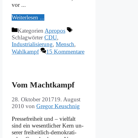
vor ...
Wei­ter­le­sen ...
Kategorien
Apropos
Schlagwörter
CDU
,
Industrialisierung
,
Mensch
,
Wahlkampf
15 Kommentare
Vom Macht­kampf
28. Oktober 2017
19. August
2010
von
Gregor Keuschnig
Pres­se­frei­heit und – viel­falt
sind ein we­sent­li­cher Kern un­
se­rer frei­heit­lich-de­mo­kra­ti­