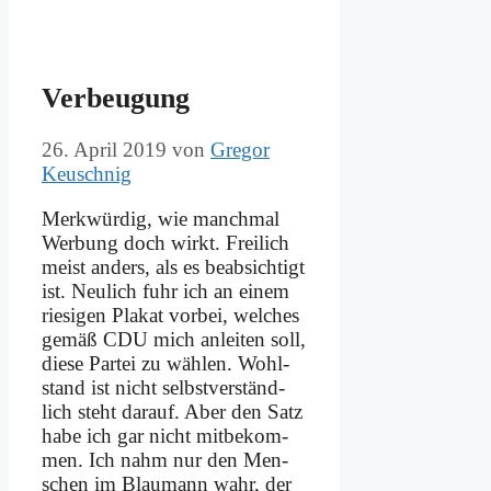
Ver­beu­gung
26. April 2019
von
Gregor
Keuschnig
Merk­wür­dig, wie manch­mal
Wer­bung doch wirkt. Frei­lich
meist an­ders, als es be­ab­sich­tigt
ist. Neu­lich fuhr ich an ei­nem
rie­si­gen Pla­kat vor­bei, wel­ches
ge­mäß CDU mich an­lei­ten soll,
die­se Par­tei zu wäh­len. Wohl­
stand ist nicht selbst­ver­ständ­
lich steht dar­auf. Aber den Satz
ha­be ich gar nicht mit­be­kom­
men. Ich nahm nur den Men­
schen im Blau­mann wahr, der