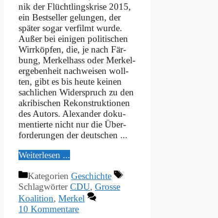
nik der Flücht­lings­kri­se 2015,
ein Best­sel­ler ge­lun­gen, der
spä­ter so­gar ver­filmt wur­de.
Au­ßer bei ei­ni­gen po­li­ti­schen
Wirr­köp­fen, die, je nach Fär­
bung, Mer­kel­hass oder Mer­kel­
er­ge­ben­heit nach­wei­sen woll­
ten, gibt es bis heu­te kei­nen
sach­li­chen Wi­der­spruch zu den
akri­bi­schen Re­kon­struk­tio­nen
des Au­tors. Alex­an­der do­ku­
men­tier­te nicht nur die Über­
for­de­run­gen der deut­schen ...
Wei­ter­le­sen ...
Kategorien
Geschichte
Schlagwörter
CDU
,
Grosse
Koalition
,
Merkel
10 Kommentare