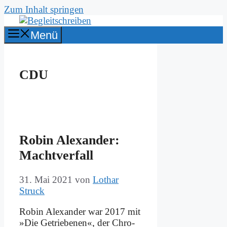
Zum Inhalt springen
Menü
CDU
Ro­bin Alex­an­der:
Macht­ver­fall
31. Mai 2021
von
Lothar
Struck
Ro­bin Alex­an­der war 2017 mit
»Die Ge­trie­be­nen«, der Chro­