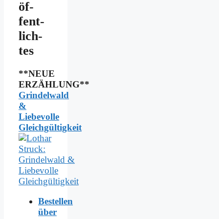
öf­
fent­
lich­
tes
**NEUE
ERZÄHLUNG**
Grindelwald
&
Liebevolle
Gleichgültigkeit
Bestellen
über