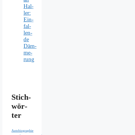
Hal­
ler:
Ein­
fal­
len­
de
Däm­
me­
rung
Stich­
wör­
ter
Autobiographie