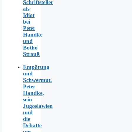
Schriftsteller
als
Idiot
bei
Peter
Handke
und
Botho
Strauß
Empörung
und
Schwermut.
Peter
Handke,
sein
Jugoslawien
und
die
Debatte
um