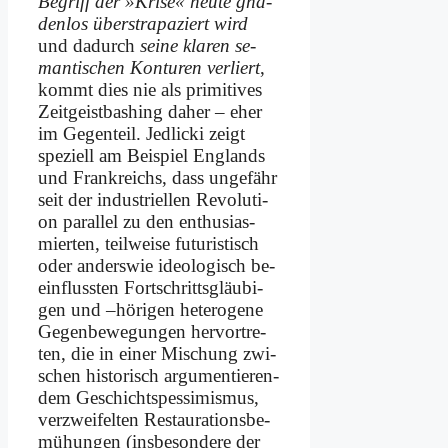
Be­griff der »Kri­se« heu­te gna­
den­los über­stra­pa­ziert wird
und da­durch
sei­ne kla­ren se­
man­ti­schen Kon­tu­ren ver­liert
,
kommt dies nie als pri­mi­ti­ves
Zeit­geist­bas­hing da­her – eher
im Ge­gen­teil. Jedlicki zeigt
spe­zi­ell am Bei­spiel Eng­lands
und Frank­reichs, dass un­ge­fähr
seit der in­du­stri­el­len Re­vo­lu­ti­
on par­al­lel zu den en­thu­si­as­
mier­ten, teil­wei­se fu­tu­ri­stisch
oder an­ders­wie ideo­lo­gisch be­
ein­fluss­ten Fort­schritts­gläu­bi­
gen und –hö­ri­gen he­te­ro­ge­ne
Ge­gen­be­we­gun­gen her­vor­tre­
ten, die in ei­ner Mi­schung zwi­
schen hi­sto­risch ar­gu­men­tie­ren­
dem Ge­schichts­pes­si­mis­mus,
ver­zwei­fel­ten Re­stau­ra­ti­ons­be­
mü­hun­gen (ins­be­son­de­re der