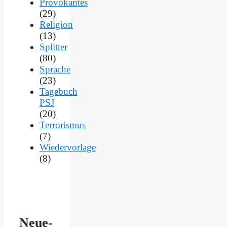
Provokantes
(29)
Religion
(13)
Splitter
(80)
Sprache
(23)
Tagebuch
PSJ
(20)
Terrorismus
(7)
Wiedervorlage
(8)
Neue­