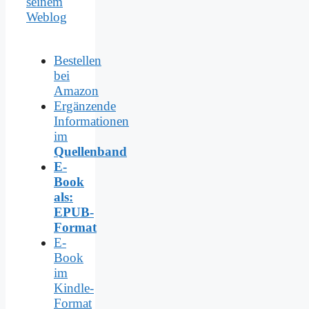
seinem
Weblog
Bestellen
bei
Amazon
Ergänzende
Informationen
im
Quellenband
E-
Book
als:
EPUB-
Format
E-
Book
im
Kindle-
Format