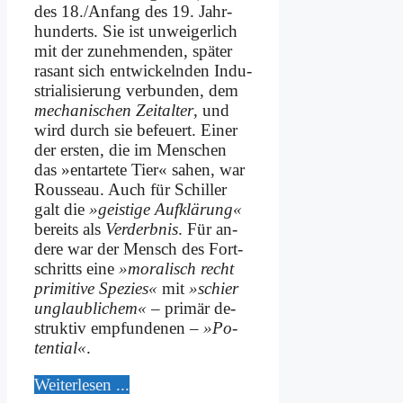
des 18./Anfang des 19. Jahr­
hun­derts. Sie ist un­wei­ger­lich
mit der zu­neh­men­den, spä­ter
ra­sant sich ent­wickeln­den In­du­
stria­li­sie­rung ver­bun­den, dem
me­cha­ni­schen Zeit­al­ter
, und
wird durch sie be­feu­ert. Ei­ner
der er­sten, die im Men­schen
das »ent­ar­te­te Tier« sa­hen, war
Rous­se­au. Auch für Schil­ler
galt die
»gei­sti­ge Auf­klä­rung«
be­reits als
Ver­derb­nis
. Für an­
de­re war der Mensch des Fort­
schritts ei­ne
»mo­ra­lisch recht
pri­mi­ti­ve Spe­zi­es«
mit
»schier
un­glaub­li­chem«
– pri­mär de­
struk­tiv emp­fun­de­nen –
»Po­
ten­ti­al«
.
Wei­ter­le­sen ...