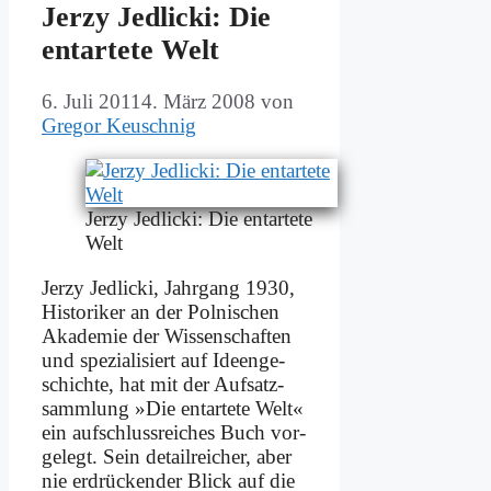
Jer­zy Jedlicki: Die
ent­ar­te­te Welt
6. Juli 2011
4. März 2008
von
Gregor Keuschnig
Jer­zy Jedlicki: Die ent­ar­te­te
Welt
Jer­zy Jedlicki, Jahr­gang 1930,
Hi­sto­ri­ker an der Pol­ni­schen
Aka­de­mie der Wis­sen­schaf­ten
und spe­zia­li­siert auf Ideen­ge­
schich­te, hat mit der Auf­satz­
samm­lung »Die ent­ar­te­te Welt«
ein auf­schluss­rei­ches Buch vor­
ge­legt. Sein de­tail­rei­cher, aber
nie er­drücken­der Blick auf die