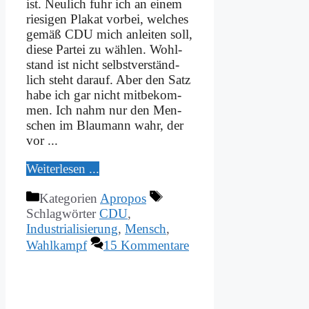
ist. Neu­lich fuhr ich an ei­nem
rie­si­gen Pla­kat vor­bei, wel­ches
ge­mäß CDU mich an­lei­ten soll,
die­se Par­tei zu wäh­len. Wohl­
stand ist nicht selbst­ver­ständ­
lich steht dar­auf. Aber den Satz
ha­be ich gar nicht mit­be­kom­
men. Ich nahm nur den Men­
schen im Blau­mann wahr, der
vor ...
Wei­ter­le­sen ...
Kategorien
Apropos
Schlagwörter
CDU
,
Industrialisierung
,
Mensch
,
Wahlkampf
15 Kommentare