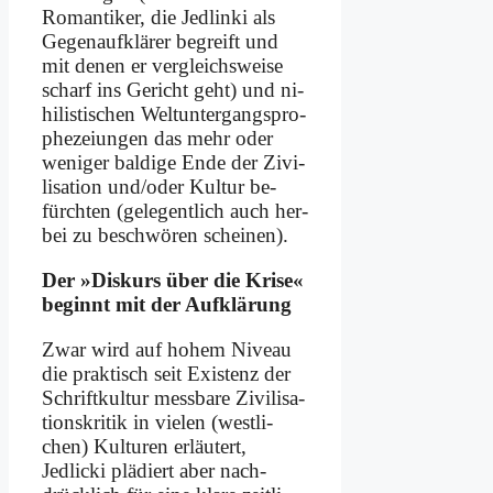
Ro­man­ti­ker, die Jed­lin­ki als
Ge­gen­auf­klä­rer be­greift und
mit de­nen er ver­gleichs­wei­se
scharf ins Ge­richt geht) und ni­
hi­li­sti­schen Welt­un­ter­gangs­pro­
phe­zei­un­gen das mehr oder
we­ni­ger bal­di­ge En­de der Zi­vi­
li­sa­ti­on und/oder Kul­tur be­
fürch­ten (ge­le­gent­lich auch her­
bei zu be­schwö­ren schei­nen).
Der »Dis­kurs über die Kri­se«
be­ginnt mit der Auf­klä­rung
Zwar wird auf ho­hem Ni­veau
die prak­tisch seit Exi­stenz der
Schrift­kul­tur mess­ba­re Zi­vi­li­sa­
ti­ons­kri­tik in vie­len (west­li­
chen) Kul­tu­ren er­läu­tert,
Jedlicki plä­diert aber nach­