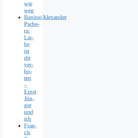
wie
weg
Banine/Alexander
Psche­
ra:
Lie­
be
ist
dir
ver­
bo­
ten
–
Ernst
Jün­
ger
und
ich
Fran­
cis