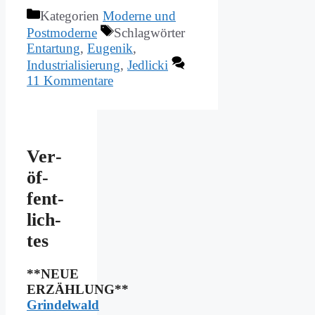
Kategorien
Moderne und
Postmoderne
Schlagwörter
Entartung
,
Eugenik
,
Industrialisierung
,
Jedlicki
11 Kommentare
Ver­
öf­
fent­
lich­
tes
**NEUE
ERZÄHLUNG**
Grindelwald