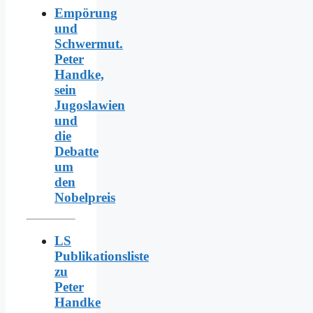
Empörung
und
Schwermut.
Peter
Handke,
sein
Jugoslawien
und
die
Debatte
um
den
Nobelpreis
LS
Publikationsliste
zu
Peter
Handke