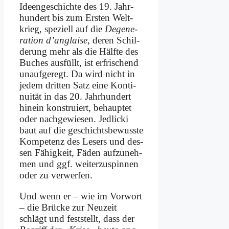
Ideen­ge­schich­te des 19. Jahr­
hun­dert bis zum Er­sten Welt­
krieg, spe­zi­ell auf die
De­ge­ne­
ra­ti­on d’an­g­lai­se
, de­ren Schil­
de­rung mehr als die Hälf­te des
Bu­ches aus­füllt, ist er­fri­schend
un­auf­ge­regt. Da wird nicht in
je­dem drit­ten Satz ei­ne Kon­ti­
nui­tät in das 20. Jahr­hun­dert
hin­ein kon­stru­iert, be­haup­tet
oder nach­ge­wie­sen. Jedlicki
baut auf die ge­schichts­be­wuss­te
Kom­pe­tenz des Le­sers und des­
sen Fä­hig­keit, Fä­den auf­zu­neh­
men und ggf. wei­ter­zu­spin­nen
oder zu ver­wer­fen.
Und wenn er – wie im Vor­wort
– die Brücke zur Neu­zeit
schlägt und fest­stellt, dass der