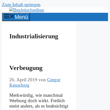
Zum Inhalt springen
Menü
Industrialisierung
Ver­beu­gung
26. April 2019
von
Gregor
Keuschnig
Merk­wür­dig, wie manch­mal
Wer­bung doch wirkt. Frei­lich
meist an­ders, als es be­ab­sich­tigt