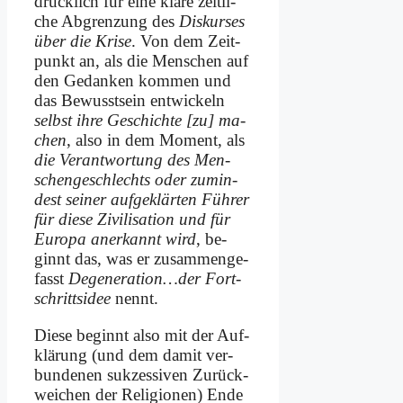
drück­lich für ei­ne kla­re zeit­li­
che Ab­gren­zung des
Dis­kur­ses
über die Kri­se
. Von dem Zeit­
punkt an, als die Men­schen auf
den Ge­dan­ken kom­men und
das Be­wusst­sein ent­wickeln
selbst ih­re Ge­schich­te [zu] ma­
chen
, al­so in dem Mo­ment, als
die Ver­ant­wor­tung des Men­
schen­ge­schlechts oder zu­min­
dest sei­ner auf­ge­klär­ten Füh­rer
für die­se Zi­vi­li­sa­ti­on und für
Eu­ro­pa an­er­kannt wird
, be­
ginnt das, was er zu­sam­men­ge­
fasst
Degeneration…der Fort­
schritts­idee
nennt.
Die­se be­ginnt al­so mit der Auf­
klä­rung (und dem da­mit ver­
bun­de­nen suk­zes­si­ven Zu­rück­
wei­chen der Re­li­gio­nen) En­de