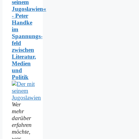
seinem
Jugoslawien«
- Peter
Handke
im
Spannungs­
feld
zwischen
Literatur,
Medien
und
Politik
Wer
mehr
darüber
erfahren
möchte,
was