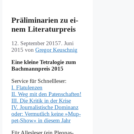
Prä­li­mi­na­ri­en zu ei­
nem Li­te­ra­tur­preis
12. September 2015
7. Juni
2015
von
Gregor Keuschnig
Ei­ne klei­ne Te­tra­lo­gie zum
Bach­mann­preis 2015
Ser­vice für Schnell­leser:
I. Fla­tu­len­zen
II. Weg mit den Pa­ten­schaf­ten!
III. Die Kri­tik in der Kri­se
IV. Jour­na­li­sti­sche Do­mi­nanz
oder: Ver­mut­lich kei­ne »Mup­
pet-Show« in die­sem Jahr
Für Al­les­le­ser (ein Pleo­nas­