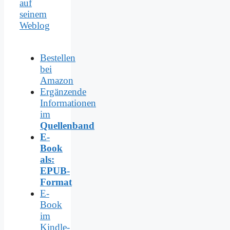
auf
seinem
Weblog
Bestellen
bei
Amazon
Ergänzende
Informationen
im
Quellenband
E-
Book
als:
EPUB-
Format
E-
Book
im
Kindle-