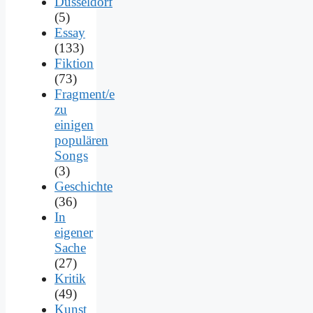
Düsseldorf
(5)
Essay
(133)
Fiktion
(73)
Fragment/e
zu
einigen
populären
Songs
(3)
Geschichte
(36)
In
eigener
Sache
(27)
Kritik
(49)
Kunst