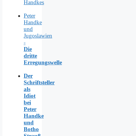
Handkes
Peter
Handke
und
Jugoslawien
-
Die
dritte
Erregungswelle
Der
Schriftsteller
als
Idiot
bei
Peter
Handke
und
Botho
Strauß