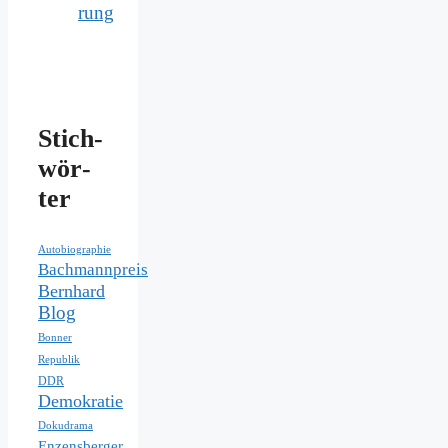
rung
Stich­
wör­
ter
Autobiographie
Bachmannpreis
Bernhard
Blog
Bonner
Republik
DDR
Demokratie
Dokudrama
Enzensberger