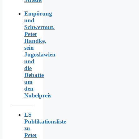
Empörung
und
Schwermut.
Peter
Handke,
sein
Jugoslawien
und
die
Debatte
um
den
Nobelpreis
LS
Publikationsliste
zu
Peter