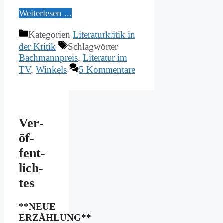
Wei­ter­le­sen ...
Kategorien
Literaturkritik in
der Kritik
Schlagwörter
Bachmannpreis
,
Literatur im
TV
,
Winkels
5 Kommentare
Ver­
öf­
fent­
lich­
tes
**NEUE
ERZÄHLUNG**