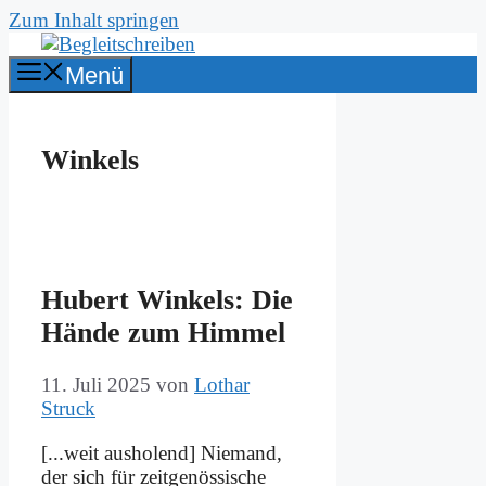
Zum Inhalt springen
Menü
Winkels
Hu­bert Win­kels: Die
Hän­de zum Him­mel
11. Juli 2025
von
Lothar
Struck
[...weit aus­ho­lend] Nie­mand,
der sich für zeit­ge­nös­si­sche