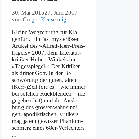
30. Mai 2015
27. Juni 2007
von
Gregor Keuschnig
Klei­ne Weg­zeh­rung für Kla­
gen­furt. Ein fast my­ste­riö­ser
Ar­ti­kel des »Al­f­red-Kerr-Prei­s­
trä­­gers« 2007, dem Li­te­ra­tur­
kri­ti­ker Hu­bert Win­kels im
»Ta­ges­spie­gel«: Der Kri­ti­ker
als drit­ter Gott. In der Be­
schwö­rung der gu­ten, al­ten
(Kerr-)Zeit (die es – wie im­mer
bei sol­chen Rück­blen­den – nie
ge­ge­ben hat) und der Aus­lo­
bung des grö­ssen­wahn­sin­ni­
gen, apo­dik­ti­schen Kri­ti­kers
mag ja ein ge­wis­ser Phan­tom­
schmerz ei­nes 68er-Ver­­­fech­ters
...