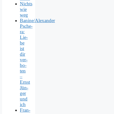
Nichts
wie
weg
Banine/Alexander
Psche­
ra:
Lie­
be
ist
dir
ver­
bo­
ten
–
Ernst
Jün­
ger
und
ich
Fran­