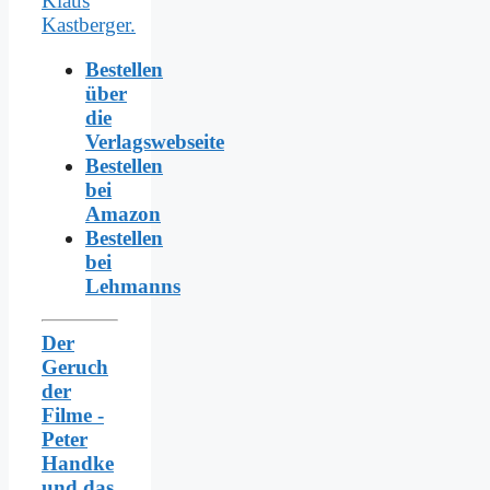
Bestellen
über
die
Verlagswebseite
Bestellen
bei
Amazon
Bestellen
bei
Lehmanns
Der
Geruch
der
Filme -
Peter
Handke
und das