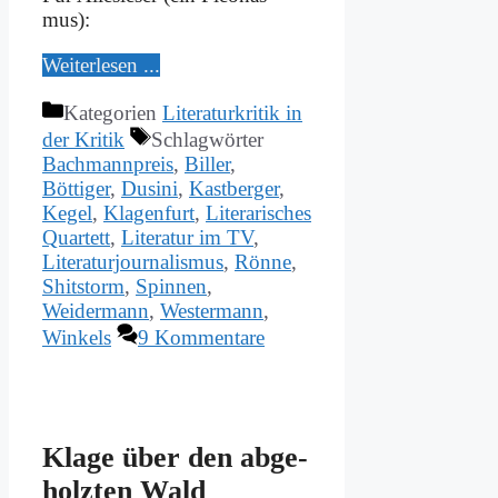
mus):
Wei­ter­le­sen ...
Kategorien
Literaturkritik in
der Kritik
Schlagwörter
Bachmannpreis
,
Biller
,
Böttiger
,
Dusini
,
Kastberger
,
Kegel
,
Klagenfurt
,
Literarisches
Quartett
,
Literatur im TV
,
Literaturjournalismus
,
Rönne
,
Shitstorm
,
Spinnen
,
Weidermann
,
Westermann
,
Winkels
9 Kommentare
Kla­ge über den ab­ge­
holz­ten Wald