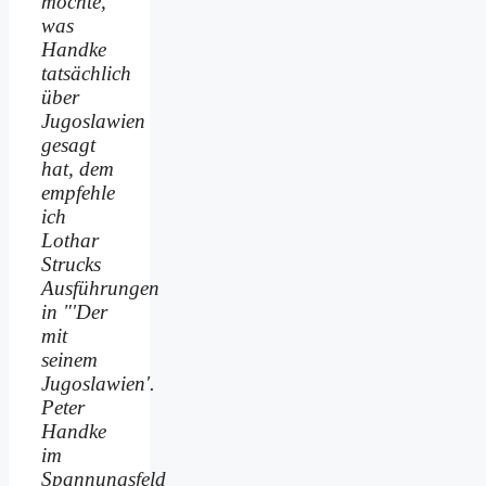
möchte,
was
Handke
tatsächlich
über
Jugoslawien
gesagt
hat, dem
empfehle
ich
Lothar
Strucks
Ausführungen
in "'Der
mit
seinem
Jugoslawien'.
Peter
Handke
im
Spannungsfeld