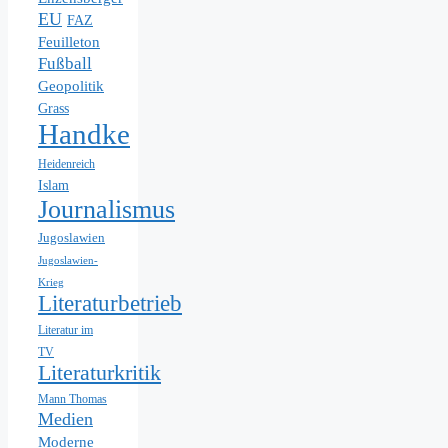
EU
FAZ
Feuilleton
Fußball
Geopolitik
Grass
Handke
Heidenreich
Islam
Journalismus
Jugoslawien
Jugoslawien-
Krieg
Literaturbetrieb
Literatur im
TV
Literaturkritik
Mann Thomas
Medien
Moderne