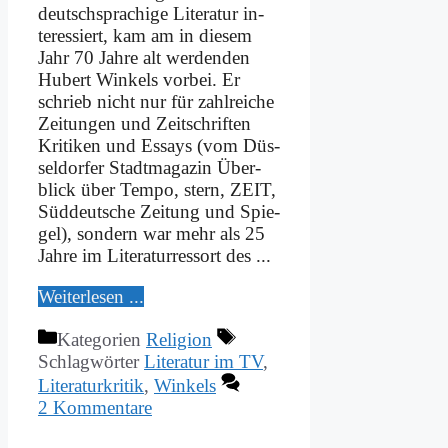
deutsch­spra­chi­ge Li­te­ra­tur in­
ter­es­siert, kam am in die­sem
Jahr 70 Jah­re alt wer­den­den
Hu­bert Win­kels vor­bei. Er
schrieb nicht nur für zahl­rei­che
Zei­tun­gen und Zeit­schrif­ten
Kri­ti­ken und Es­says (vom Düs­
sel­dor­fer Stadt­ma­ga­zin Über­
blick über Tem­po, stern, ZEIT,
Süd­deut­sche Zei­tung und Spie­
gel), son­dern war mehr als 25
Jah­re im Li­te­ra­tur­res­sort des ...
Wei­ter­le­sen ...
Kategorien
Religion
Schlagwörter
Literatur im TV
,
Literaturkritik
,
Winkels
2 Kommentare