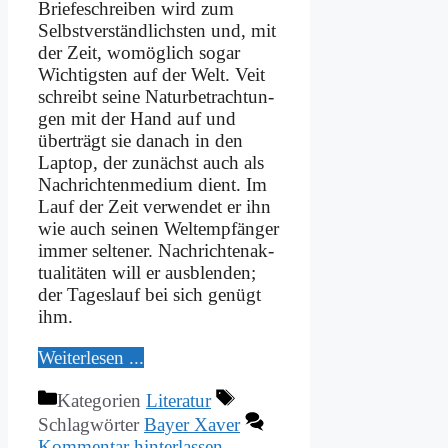
Brie­fe­schrei­ben wird zum
Selbst­ver­ständ­lich­sten und, mit
der Zeit, wo­mög­lich so­gar
Wich­tig­sten auf der Welt. Veit
schreibt sei­ne Na­tur­be­trach­tun­
gen mit der Hand auf und
über­trägt sie da­nach in den
Lap­top, der zu­nächst auch als
Nach­rich­ten­me­di­um dient. Im
Lauf der Zeit ver­wen­det er ihn
wie auch sei­nen Welt­emp­fän­ger
im­mer sel­te­ner. Nach­rich­ten­ak­
tua­li­tä­ten will er aus­blen­den;
der Ta­ges­lauf bei sich ge­nügt
ihm.
Wei­ter­le­sen ...
Kategorien
Literatur
Schlagwörter
Bayer Xaver
Kommentar hinterlassen