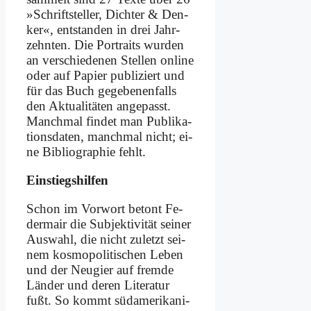
»Schrift­stel­ler, Dich­ter & Den­
ker«, ent­stan­den in drei Jahr­
zehn­ten. Die Por­traits wur­den
an ver­schie­de­nen Stel­len on­line
oder auf Pa­pier pu­bli­ziert und
für das Buch ge­ge­be­nen­falls
den Ak­tua­li­tä­ten an­ge­passt.
Manch­mal fin­det man Pu­bli­ka­
ti­ons­da­ten, manch­mal nicht; ei­
ne Bi­blio­gra­phie fehlt.
Ein­stiegs­hil­fen
Schon im Vor­wort be­tont Fe­
der­mair die Sub­jek­ti­vi­tät sei­ner
Aus­wahl, die nicht zu­letzt sei­
nem kos­mo­po­li­ti­schen Le­ben
und der Neu­gier auf frem­de
Län­der und de­ren Li­te­ra­tur
fußt. So kommt süd­ame­ri­ka­ni­