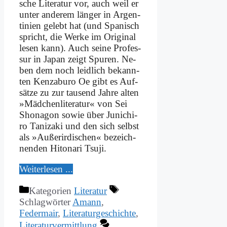
sche Li­te­ra­tur vor, auch weil er
un­ter an­de­rem län­ger in Ar­gen­
ti­ni­en ge­lebt hat (und Spa­nisch
spricht, die Wer­ke im Ori­gi­nal
le­sen kann). Auch sei­ne Pro­fes­
sur in Ja­pan zeigt Spu­ren. Ne­
ben dem noch leid­lich be­kann­
ten Kenzabu­ro Oe gibt es Auf­
sät­ze zu zur tau­send Jah­re al­ten
»Mäd­chen­li­te­ra­tur« von Sei
Sho­na­gon so­wie über Ju­ni­chi­
ro Ta­ni­zaki und den sich selbst
als »Au­ßer­ir­di­schen« be­zeich­
nen­den Hi­to­na­ri Tsu­ji.
Wei­ter­le­sen ...
Kategorien
Literatur
Schlagwörter
Amann
,
Federmair
,
Literaturgeschichte
,
Literaturvermittlung