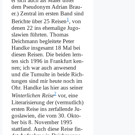
er sich auch als Ma­ler un­ter
dem Pseud­onym Adri­an Brau­
er.) Zen­tral im er­sten Band sind
1
Be­rich­te über 25 Rei­sen
, von
de­nen 22 ins ehe­ma­li­ge Ju­go­
sla­wi­en führ­ten. Tho­mas
Deich­mann be­glei­te­te Pe­ter
Hand­ke ins­ge­samt 18 Mal bei
die­sen Rei­sen. Die bei­den lern­
ten sich 1996 in Frank­furt ken­
nen; ich war auch an­we­send
und die Tu­mul­te in bei­de Rich­
tun­gen sind mir heu­te noch im
Ohr. Hand­ke las hier aus sei­ner
2
Win­ter­li­chen Rei­se
vor, ei­ne
Li­te­r­a­ri­sie­rung der (ver­mut­lich)
er­sten Rei­se ins zer­fal­len­de Ju­
go­sla­wi­en, die vom 30. Ok­to­
ber bis 8. No­vem­ber 1995
statt­fand. Auch die­se Rei­se fin­