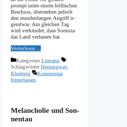
prompt un­ter ei­nem höl­li­schen
Be­schuss, über­ste­hen je­doch
den stun­den­lan­gen An­griff ir­
gend­wie. Am glei­chen Tag
wird ver­kün­det, dass So­mo­za
das Land ver­las­sen hat.
Wei­ter­le­sen ...
Kategorien
Literatur
Schlagwörter
Hemingway
,
Kleeberg
Kommentar
hinterlassen
Me­lan­cho­lie und Son­
nen­tau