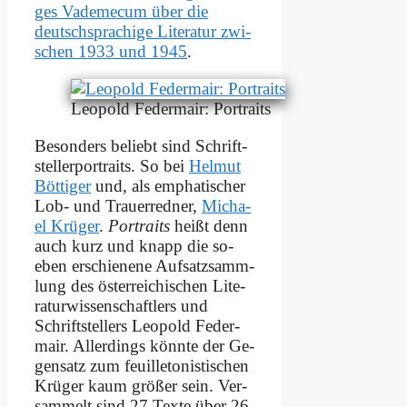
ges Va­de­me­cum über die
deutsch­spra­chi­ge Li­te­ra­tur zwi­
schen 1933 und 1945
.
Leo­pold Fe­der­mair: Por­traits
Be­son­ders be­liebt sind Schrift­
stel­ler­por­traits. So bei
Hel­mut
Böt­ti­ger
und, als em­pha­ti­scher
Lob- und Trau­er­red­ner,
Mi­cha­
el Krü­ger
.
Por­traits
heißt denn
auch kurz und knapp die so­
eben er­schie­ne­ne Auf­satz­samm­
lung des öster­rei­chi­schen Li­te­
ra­tur­wis­sen­schaft­lers und
Schrift­stel­lers Leo­pold Fe­der­
mair. Al­ler­dings könn­te der Ge­
gen­satz zum feuil­le­to­ni­sti­schen
Krü­ger kaum grö­ßer sein. Ver­
sam­melt sind 27 Tex­te über 26