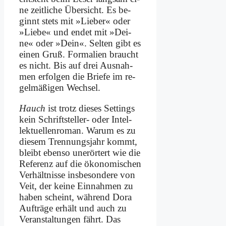
ne zeit­li­che Über­sicht. Es be­
ginnt stets mit »Lie­ber« oder
»Lie­be« und en­det mit »Dei­
ne« oder »Dein«. Sel­ten gibt es
ei­nen Gruß. For­ma­li­en braucht
es nicht. Bis auf drei Aus­nah­
men er­fol­gen die Brie­fe im re­
gel­mä­ßi­gen Wech­sel.
Hauch
ist trotz die­ses Set­tings
kein Schrift­stel­ler- oder In­tel­
lek­tu­el­len­ro­man. War­um es zu
die­sem Tren­nungs­jahr kommt,
bleibt eben­so un­er­ör­tert wie die
Re­fe­renz auf die öko­no­mi­schen
Ver­hält­nis­se ins­be­son­de­re von
Veit, der kei­ne Ein­nah­men zu
ha­ben scheint, wäh­rend Do­ra
Auf­trä­ge er­hält und auch zu
Ver­an­stal­tun­gen fährt. Das