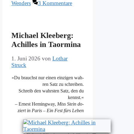
Wenders
3 Kommentare
Mi­cha­el Klee­berg:
Achil­les in Ta­or­mi­na
1. Juni 2026
von
Lothar
Struck
»Du brauchst nur ei­nen ein­zi­gen wah­
ren Satz zu schrei­ben.
Schreib den wahr­sten Satz, den du
kennst.«
– Er­nest He­ming­way,
Miss Stein do­
ziert in Pa­ris
–
Ein Fest fürs Le­ben