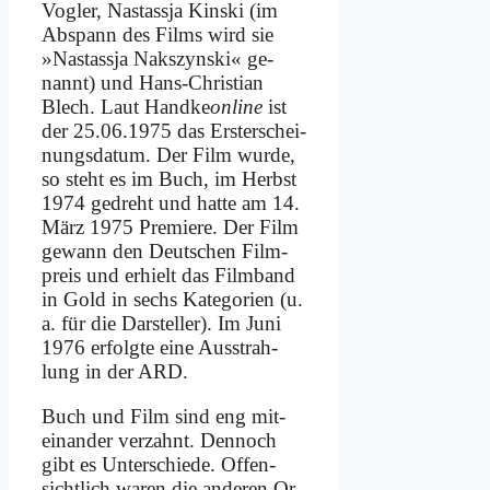
Vog­ler, Nastass­ja Kin­ski (im
Ab­spann des Films wird sie
»Nastass­ja Naks­zyn­ski« ge­
nannt) und Hans-Chri­sti­an
Blech. Laut Hand­ke
on­line
ist
der 25.06.1975 das Erst­erschei­
nungs­da­tum. Der Film wur­de,
so steht es im Buch, im Herbst
1974 ge­dreht und hat­te am 14.
März 1975 Pre­mie­re. Der Film
ge­wann den Deut­schen Film­
preis und er­hielt das Film­band
in Gold in sechs Ka­te­go­rien (u.
a. für die Dar­stel­ler). Im Ju­ni
1976 er­folg­te ei­ne Aus­strah­
lung in der ARD.
Buch und Film sind eng mit­
ein­an­der ver­zahnt. Den­noch
gibt es Un­ter­schie­de. Of­fen­
sicht­lich wa­ren die an­de­ren Or­