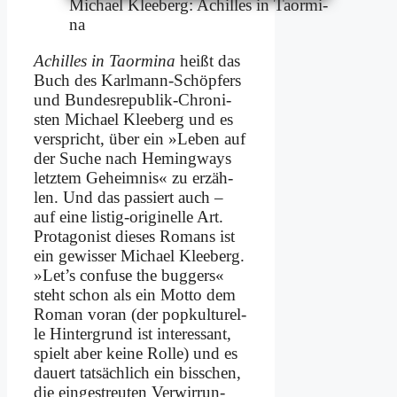
Mi­cha­el Klee­berg: Achil­les in Ta­or­mi­
na
Achil­les in Ta­or­mi­na
heißt das
Buch des Karl­mann-Schöp­fers
und Bun­des­re­pu­blik-Chro­ni­
sten Mi­cha­el Klee­berg und es
ver­spricht, über ein »Le­ben auf
der Su­che nach He­ming­ways
letz­tem Ge­heim­nis« zu er­zäh­
len. Und das pas­siert auch –
auf ei­ne li­stig-ori­gi­nel­le Art.
Prot­ago­nist die­ses Ro­mans ist
ein ge­wis­ser Mi­cha­el Klee­berg.
»Let’s con­fu­se the bug­gers«
steht schon als ein Mot­to dem
Ro­man vor­an (der pop­kul­tu­rel­
le Hin­ter­grund ist in­ter­es­sant,
spielt aber kei­ne Rol­le) und es
dau­ert tat­säch­lich ein biss­chen,
die ein­ge­streu­ten Ver­wir­run­