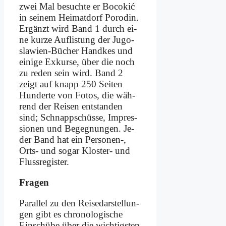
zwei Mal be­such­te er Bo­co­kić
in sei­nem Hei­mat­dorf Po­ro­din.
Er­gänzt wird Band 1 durch ei­
ne kur­ze Auf­li­stung der Ju­go­
sla­wi­en-Bü­cher Hand­kes und
ei­ni­ge Ex­kur­se, über die noch
zu re­den sein wird. Band 2
zeigt auf knapp 250 Sei­ten
Hun­der­te von Fo­tos, die wäh­
rend der Rei­sen ent­stan­den
sind; Schnapp­schüs­se, Im­pres­
sio­nen und Be­geg­nun­gen. Je­
der Band hat ein Personen‑,
Orts- und so­gar Klo­ster- und
Fluss­re­gi­ster.
Fra­gen
Par­al­lel zu den Rei­se­dar­stel­lun­
gen gibt es chro­no­lo­gi­sche
Ein­schü­be über die wich­tig­sten