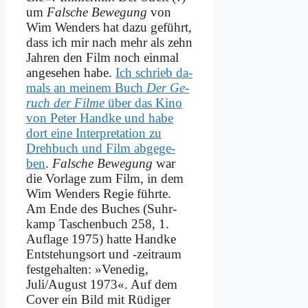
um
Fal­sche Be­we­gung
von
Wim Wen­ders hat da­zu ge­führt,
dass ich mir nach mehr als zehn
Jah­ren den Film noch ein­mal
an­ge­se­hen ha­be.
Ich schrieb da­
mals an mei­nem Buch
Der Ge­
ruch der Fil­me
über das Ki­no
von Pe­ter Hand­ke und ha­be
dort ei­ne In­ter­pre­ta­ti­on zu
Dreh­buch und Film ab­ge­ge­
ben
.
Fal­sche Be­we­gung
war
die Vor­la­ge zum Film, in dem
Wim Wen­ders Re­gie führ­te.
Am En­de des Bu­ches (Suhr­
kamp Ta­schen­buch 258, 1.
Auf­la­ge 1975) hat­te Hand­ke
Ent­ste­hungs­ort und ‑zeit­raum
fest­ge­hal­ten: »Ve­ne­dig,
Juli/August 1973«. Auf dem
Co­ver ein Bild mit Rü­di­ger