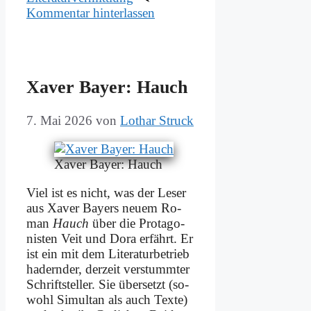
Kommentar hinterlassen
Xa­ver Bay­er: Hauch
7. Mai 2026
von
Lothar Struck
Xa­ver Bay­er: Hauch
Viel ist es nicht, was der Le­ser
aus Xa­ver Bay­ers neu­em Ro­
man
Hauch
über die Prot­ago­
ni­sten Veit und Do­ra er­fährt. Er
ist ein mit dem Li­te­ra­tur­be­trieb
ha­dern­der, der­zeit ver­stumm­ter
Schrift­stel­ler. Sie über­setzt (so­
wohl Si­mul­tan als auch Tex­te)