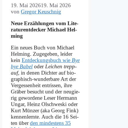
19. Mai 2026
19. Mai 2026
von
Gregor Keuschnig
Neue Er­zäh­lun­gen vom Li­te­
ra­tur­ent­decker Mi­cha­el Hel­
ming
Ein neu­es Buch von Mi­cha­el
Hel­ming. Zu­ge­ge­ben, lei­der
kein
Ent­deckungs­buch wie
Bye
bye Ba­bel
oder
Lei­chen trepp­
auf
, in de­nen Dich­ter auf bio­
gra­phisch-wun­der­ba­re Art der
Ver­ges­sen­heit ent­ris­sen, ih­re
Grä­ber be­sucht und der neu­gie­
rig ge­wor­de­ne Le­ser Her­mann
Un­gar, Heinz Ol­schwe­ski oder
Kurt Mün­zer (aka Ge­org Fink)
ken­nen­lern­te. Auch die 16 Sei­
ten über
den min­de­stens 35