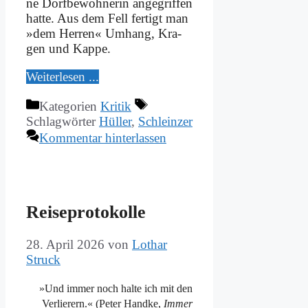
ne Dorf­be­woh­ne­rin an­ge­grif­fen
hat­te. Aus dem Fell fer­tigt man
»dem Her­ren« Um­hang, Kra­
gen und Kap­pe.
Wei­ter­le­sen ...
Kategorien
Kritik
Schlagwörter
Hüller
,
Schleinzer
Kommentar hinterlassen
Rei­se­pro­to­kol­le
28. April 2026
von
Lothar
Struck
»Und im­mer noch hal­te ich mit den
Ver­lie­rern.« (Pe­ter Hand­ke,
Im­mer