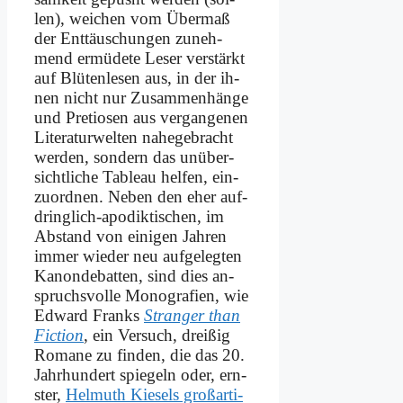
len), wei­chen vom Über­maß
der Ent­täu­schun­gen zu­neh­
mend er­mü­de­te Le­ser ver­stärkt
auf Blü­ten­le­sen aus, in der ih­
nen nicht nur Zu­sam­men­hän­ge
und Pre­tio­sen aus ver­gan­ge­nen
Li­te­ra­tur­wel­ten na­he­ge­bracht
wer­den, son­dern das un­über­
sicht­li­che Ta­bleau hel­fen, ein­
zu­ord­nen. Ne­ben den eher auf­
dring­lich-apo­dik­ti­schen, im
Ab­stand von ei­ni­gen Jah­ren
im­mer wie­der neu auf­ge­leg­ten
Ka­non­de­bat­ten, sind dies an­
spruchs­vol­le Mo­no­gra­fien, wie
Ed­ward Franks
Stran­ger than
Fic­tion
, ein Ver­such, drei­ßig
Ro­ma­ne zu fin­den, die das 20.
Jahr­hun­dert spie­geln oder, ern­
ster,
Hel­muth Kie­sels groß­ar­ti­