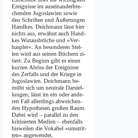
Er­eig­nis­se im aus­ein­an­der­bre­
chen­den Ju­go­sla­wi­en so­wie
den Schrif­ten und Äu­ße­run­gen
Hand­kes. Deich­mann lässt hier
nichts aus, er­wähnt auch Hand­
kes Wut­aus­brü­che und »Ver­
haspler«. An be­son­de­ren Stel­
len wird aus sei­nen Bü­chern zi­
tiert. Zu Be­ginn gibt es ei­nen
kur­zen Ab­riss der Er­eig­nis­se
des Zer­falls und der Krie­ge in
Ju­go­sla­wi­en. Deich­mann be­
müht sich um neu­tra­le Dar­stel­
lun­gen, lässt im ein oder an­de­
ren Fall al­ler­dings ab­wei­chen­
den Hy­po­the­sen gro­ßen Raum.
Da­bei wird – par­al­lel zu den
kri­ti­sier­ten Me­di­en – eben­falls
bis­wei­len die Vo­ka­bel »um­strit­
ten« an­ge­wen­det.