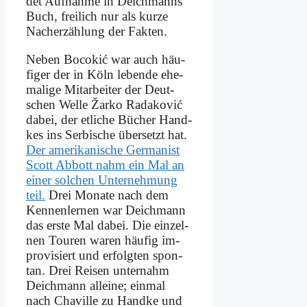
det Auf­nah­me in Deich­manns
Buch, frei­lich nur als kur­ze
Nach­er­zäh­lung der Fak­ten.
Ne­ben Bo­co­kić war auch häu­
fi­ger der in Köln le­ben­de ehe­
ma­li­ge Mit­ar­bei­ter der Deut­
schen Wel­le Žar­ko Rad­ako­vić
da­bei, der et­li­che Bü­cher Hand­
kes ins Ser­bi­sche über­setzt hat.
Der ame­ri­ka­ni­sche Ger­ma­nist
Scott Ab­bott nahm ein Mal an
ei­ner sol­chen Un­ter­neh­mung
teil.
Drei Mo­na­te nach dem
Ken­nen­ler­nen war Deich­mann
das er­ste Mal da­bei. Die ein­zel­
nen Tou­ren wa­ren häu­fig im­
pro­vi­siert und er­folg­ten spon­
tan. Drei Rei­sen un­ter­nahm
Deich­mann al­lei­ne; ein­mal
nach Cha­ville zu Hand­ke und