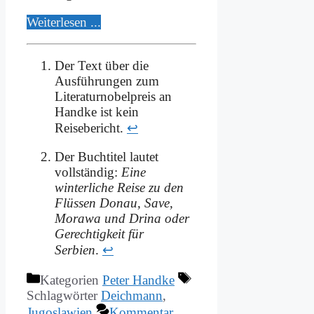
Wei­ter­le­sen ...
Der Text über die
Ausführungen zum
Literaturnobelpreis an
Handke ist kein
Reisebericht.
↩
Der Buchtitel lautet
vollständig:
Eine
winterliche Reise zu den
Flüssen Donau, Save,
Morawa und Drina oder
Gerechtigkeit für
Serbien
.
↩
Kategorien
Peter Handke
Schlagwörter
Deichmann
,
Jugoslawien
Kommentar