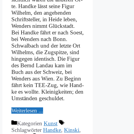
te. Hand­ke lässt sei­ne Fi­gur
Wil­helm, den an­ge­hen­den
Schrift­stel­ler, in Hei­de le­ben,
Wen­ders nimmt Glück­stadt.
Bei Hand­ke fährt er nach Soest,
bei Wen­ders nach Bonn.
Schwal­bach und der letz­te Ort
Wil­helms, die Zug­spit­ze, sind
hin­ge­gen iden­tisch. Die Fi­gur
des Bernd Land­au kam im
Buch aus der Schweiz, bei
Wen­ders aus Wien. Zu Be­ginn
fährt kein TEE-Zug, wie Hand­
ke es woll­te. Klei­nig­kei­ten; den
Um­stän­den ge­schul­det.
Wei­ter­le­sen ...
Kategorien
Kunst
Schlagwörter
Handke
,
Kinski
,