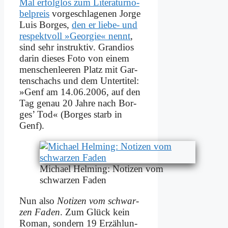
Mal er­folg­los zum Li­te­ra­tur­no­
bel­preis
vor­ge­schla­ge­nen Jor­ge
Lu­is Bor­ges,
den er lie­be- und
re­spekt­voll »Ge­or­gie« nennt
,
sind sehr in­struk­tiv. Gran­di­os
dar­in die­ses Fo­to von ei­nem
men­schen­lee­ren Platz mit Gar­
ten­schachs und dem Un­ter­ti­tel:
»Genf am 14.06.2006, auf den
Tag ge­nau 20 Jah­re nach Bor­
ges’ Tod« (Bor­ges starb in
Genf).
Mi­cha­el Hel­ming: No­ti­zen vom
schwar­zen Fa­den
Nun al­so
No­ti­zen vom schwar­
zen Fa­den
. Zum Glück kein
Ro­man, son­dern 19 Er­zäh­lun­