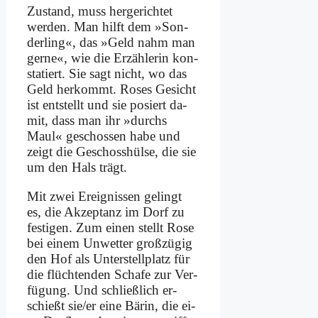
Zu­stand, muss her­ge­rich­tet
wer­den. Man hilft dem »Son­
der­ling«, das »Geld nahm man
ger­ne«, wie die Er­zäh­le­rin kon­
sta­tiert. Sie sagt nicht, wo das
Geld her­kommt. Ro­ses Ge­sicht
ist ent­stellt und sie po­siert da­
mit, dass man ihr »durchs
Maul« ge­schos­sen ha­be und
zeigt die Ge­schoss­hül­se, die sie
um den Hals trägt.
Mit zwei Er­eig­nis­sen ge­lingt
es, die Ak­zep­tanz im Dorf zu
fe­sti­gen. Zum ei­nen stellt Ro­se
bei ei­nem Un­wet­ter groß­zü­gig
den Hof als Un­ter­stell­platz für
die flüch­ten­den Scha­fe zur Ver­
fü­gung. Und schließ­lich er­
schießt sie/er ei­ne Bä­rin, die ei­