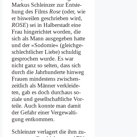
Mar­kus Sch­lein­zer zur Ent­ste­
hung des Films
Ro­se
(oder, wie
er bis­wei­len ge­schrie­ben wird,
ROSE
) sei in Hal­ber­stadt ei­ne
Frau hin­ge­rich­tet wor­den, die
sich als Mann aus­ge­ge­ben hat­te
und der »So­do­mie« (gleich­ge­
schlecht­li­cher Lie­be) schul­dig
ge­spro­chen wur­de. Es war
nicht ganz so sel­ten, dass sich
durch die Jahr­hun­der­te hin­weg
Frau­en min­de­stens zwi­schen­
zeit­lich als Män­ner ver­klei­de­
ten, gab es doch durch­aus so­
zia­le und ge­sell­schaft­li­che Vor­
tei­le. Auch konn­te man da­mit
der Ge­fahr ei­ner Ver­ge­wal­ti­
gung ent­kom­men.
Sch­lein­zer ver­la­gert die ihm zu­