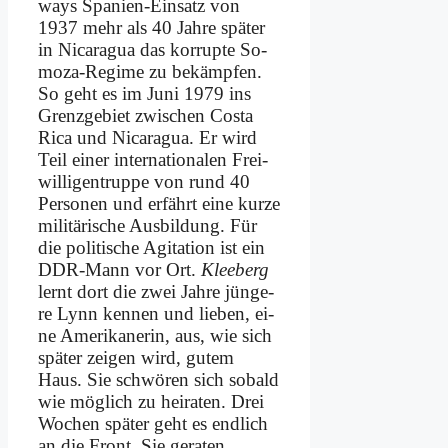
ways Spa­ni­en-Ein­satz von
1937 mehr als 40 Jah­re spä­ter
in Ni­ca­ra­gua das kor­rup­te So­
mo­za-Re­gime zu be­kämp­fen.
So geht es im Ju­ni 1979 ins
Grenz­ge­biet zwi­schen Co­sta
Ri­ca und Ni­ca­ra­gua. Er wird
Teil ei­ner in­ter­na­tio­na­len Frei­
wil­li­gen­trup­pe von rund 40
Per­so­nen und er­fährt ei­ne kur­ze
mi­li­tä­ri­sche Aus­bil­dung. Für
die po­li­ti­sche Agi­ta­ti­on ist ein
DDR-Mann vor Ort.
Klee­berg
lernt dort die zwei Jah­re jün­ge­
re Lynn ken­nen und lie­ben, ei­
ne Ame­ri­ka­ne­rin, aus, wie sich
spä­ter zei­gen wird, gu­tem
Haus. Sie schwö­ren sich so­bald
wie mög­lich zu hei­ra­ten. Drei
Wo­chen spä­ter geht es end­lich
an die Front. Sie ge­ra­ten