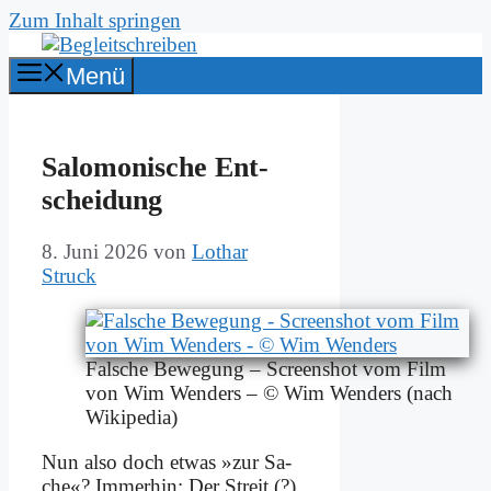
Zum Inhalt springen
Menü
Sa­lo­mo­ni­sche Ent­
schei­dung
8. Juni 2026
von
Lothar
Struck
Fal­sche Be­we­gung – Screen­shot vom Film
von Wim Wen­ders – © Wim Wen­ders (nach
Wi­ki­pe­dia)
Nun al­so doch et­was »zur Sa­
che«? Im­mer­hin: Der Streit (?)