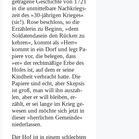
ge­tra­ge­ne Ge­schich­te von 1721
in die un­mit­tel­ba­re Nach­kriegs­
zeit des »30-jäh­ri­gen Krie­ges«
(sic!). Ro­se be­schloss, so die
Er­zäh­le­rin zu Be­ginn, »dem
Sol­da­ten­da­sein den Rücken zu
keh­ren«, kommt als »Herr«
kommt in ein Dorf und legt Pa­
pie­re vor, die be­le­gen, dass
»er« der recht­mä­ßi­ge Er­be des
Ho­fes ist, auf dem er sei­ne
Kind­heit ver­bracht hat­te. Die
Pa­pie­re sind echt, aber Skep­sis
ist groß, man will ihn aus­zah­
len, aber er will blei­ben, er­
zählt, er sei lan­ge im Krieg ge­
we­sen und möch­te sich jetzt in
die­ser »herr­li­chen Ge­mein­de«
nie­der­las­sen.
Der Hof ist in ei­nem schlech­ten