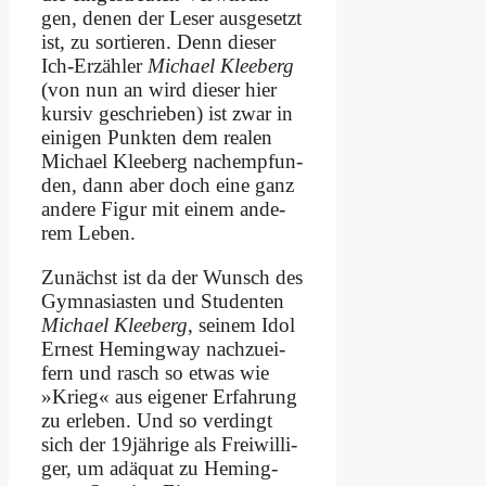
gen, de­nen der Le­ser aus­ge­setzt
ist, zu sor­tie­ren. Denn die­ser
Ich-Er­zäh­ler
Mi­cha­el Klee­berg
(von nun an wird die­ser hier
kur­siv ge­schrie­ben) ist zwar in
ei­ni­gen Punk­ten dem rea­len
Mi­cha­el Klee­berg nach­emp­fun­
den, dann aber doch ei­ne ganz
an­de­re Fi­gur mit ei­nem an­de­
rem Le­ben.
Zu­nächst ist da der Wunsch des
Gym­na­sia­sten und Stu­den­ten
Mi­cha­el Klee­berg
, sei­nem Idol
Er­nest He­ming­way nach­zu­ei­
fern und rasch so et­was wie
»Krieg« aus ei­ge­ner Er­fah­rung
zu er­le­ben. Und so ver­dingt
sich der 19jährige als Frei­wil­li­
ger, um ad­äquat zu He­ming­