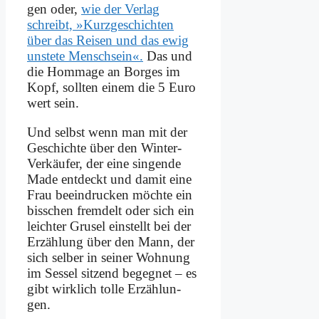
gen oder,
wie der Ver­lag
schreibt, »Kurz­ge­schich­ten
über das Rei­sen und das ewig
un­ste­te Mensch­sein«.
Das und
die Hom­mage an Bor­ges im
Kopf, soll­ten ei­nem die 5 Eu­ro
wert sein.
Und selbst wenn man mit der
Ge­schich­te über den Win­ter-
Ver­käu­fer, der ei­ne sin­gen­de
Ma­de ent­deckt und da­mit ei­ne
Frau be­ein­drucken möch­te ein
biss­chen frem­delt oder sich ein
leich­ter Gru­sel ein­stellt bei der
Er­zäh­lung über den Mann, der
sich sel­ber in sei­ner Woh­nung
im Ses­sel sit­zend be­geg­net – es
gibt wirk­lich tol­le Er­zäh­lun­
gen.