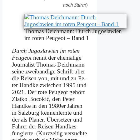
noch Sturm
)
Tho­mas Deich­mann: Durch Ju­go­sla­wi­en
im ro­ten Peu­geot – Band 1
Durch Ju­go­sla­wi­en im ro­ten
Peu­geot
nennt der ehe­ma­li­ge
Jour­na­list Tho­mas Deich­mann
sei­ne zwei­bän­di­ge Schrift über
die Rei­sen von, mit und zu Pe­
ter Hand­ke zwi­schen 1995 und
2021. Der ro­te Peu­geot ge­hört
Zlat­ko Bo­co­kić, den Pe­ter
Hand­ke in den 1980er Jah­ren
in Salz­burg ken­nen­lern­te und
der als Pla­ner, Über­set­zer und
Fah­rer der Rei­sen Hand­kes
fun­gier­te. (Kurz­zei­tig ver­such­te