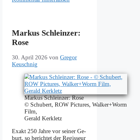
Mar­kus Sch­lein­zer:
Ro­se
30. April 2026
von
Gregor
Keuschnig
Mar­kus Sch­lein­zer: Ro­se
© Schu­bert, ROW Pic­tures, Walker+Worm
Film,
Ge­rald Ker­kletz
Ex­akt 250 Jah­re vor sei­ner Ge­
burt, so be­rich­tet der Re­gis­seur