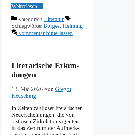
Wei­ter­le­sen ...
Kategorien
Literatur
Schlagwörter
Borges
,
Helming
Kommentar hinterlassen
Li­te­ra­ri­sche Er­kun­
dun­gen
13. Mai 2026
von
Gregor
Keuschnig
In Zei­ten zahl­lo­ser li­te­ra­ri­scher
Neu­erschei­nun­gen, die von
rast­lo­sen Zir­ku­la­ti­ons­agen­ten
in das Zen­trum der Auf­merk­
sam­keit ge­pusht wer­den (sol­