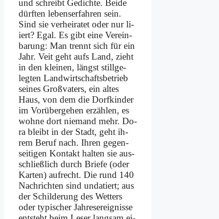
und schreibt Ge­dich­te. Bei­de
dürf­ten le­bens­er­fah­ren sein.
Sind sie ver­hei­ra­tet oder nur li­
iert? Egal. Es gibt ei­ne Ver­ein­
ba­rung: Man trennt sich für ein
Jahr. Veit geht aufs Land, zieht
in den klei­nen, längst still­ge­
leg­ten Land­wirt­schafts­be­trieb
sei­nes Groß­va­ters, ein al­tes
Haus, von dem die Dorf­kin­der
im Vor­über­ge­hen er­zäh­len, es
woh­ne dort nie­mand mehr. Do­
ra bleibt in der Stadt, geht ih­
rem Be­ruf nach. Ih­ren ge­gen­
sei­ti­gen Kon­takt hal­ten sie aus­
schließ­lich durch Brie­fe (oder
Kar­ten) auf­recht. Die rund 140
Nach­rich­ten sind un­da­tiert; aus
der Schil­de­rung des Wet­ters
oder ty­pi­scher Jah­res­er­eig­nis­se
ent­steht beim Le­ser lang­sam ei­