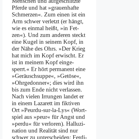
Men­schen und auf­ge­schlitz­te
Pfer­de und hat »grau­en­haf­te
Schmer­zen«. Zum ei­nen ist ein
Arm schwer ver­letzt (er hängt,
wie es ein­mal heißt, »in Fet­
zen«). Und zum an­de­ren steckt
ei­ne Ku­gel in sei­nem Kopf, in
der Nä­he des Ohrs. »Der Krieg
hat mich im Kopf er­wischt. Er
ist in mei­nem Kopf ein­ge­
sperrt.« Er hört per­ma­nent ei­ne
»Ge­räusch­sup­pe«, »Ge­tö­se«,
»Ohr­ge­don­ner«; dies wird ihn
bis zum En­de nicht ver­las­sen.
Nach vie­len Ir­run­gen lan­det er
in ei­nem La­za­rett im fik­ti­ven
Ort »Peur­du-sur-la-Lys« (Wort­
spiel aus »peur« für Angst und
»per­du« für ver­lo­ren). Hal­lu­zi­
na­ti­on und Rea­li­tät sind nur
schwer zu un­ter­schei­den; Fer­di­