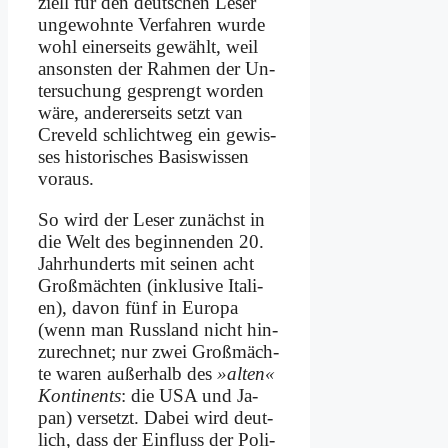
zi­ell für den deut­schen Le­ser
un­ge­wohn­te Ver­fah­ren wur­de
wohl ei­ner­seits ge­wählt, weil
an­son­sten der Rah­men der Un­
ter­su­chung ge­sprengt wor­den
wä­re, an­de­rer­seits setzt van
Cre­veld schlicht­weg ein ge­wis­
ses hi­sto­ri­sches Ba­sis­wis­sen
vor­aus.
So wird der Le­ser zu­nächst in
die Welt des be­gin­nen­den 20.
Jahr­hun­derts mit sei­nen acht
Groß­mäch­ten (in­klu­si­ve Ita­li­
en), da­von fünf in Eu­ro­pa
(wenn man Russ­land nicht hin­
zu­rech­net; nur zwei Groß­mäch­
te wa­ren au­ßer­halb des
»al­ten«
Kon­ti­nents
: die USA und Ja­
pan) ver­setzt. Da­bei wird deut­
lich, dass der Ein­fluss der Po­li­