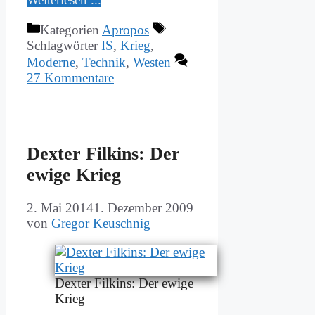
Kategorien
Apropos
Schlagwörter
IS
,
Krieg
,
Moderne
,
Technik
,
Westen
27 Kommentare
Dex­ter Fil­kins: Der
ewi­ge Krieg
2. Mai 2014
1. Dezember 2009
von
Gregor Keuschnig
Dex­ter Fil­kins: Der ewi­ge
Krieg