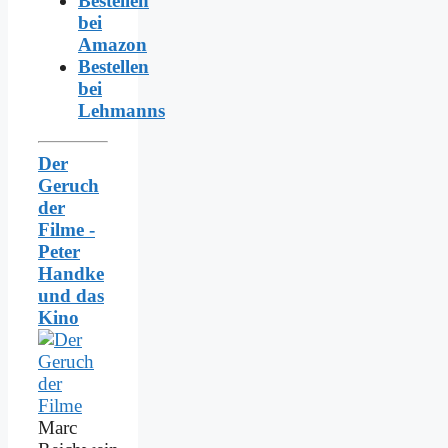
Bestellen
bei
Amazon
Bestellen
bei
Lehmanns
Der
Geruch
der
Filme -
Peter
Handke
und das
Kino
Marc