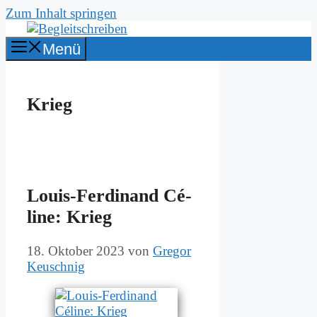
Zum Inhalt springen
Menü
Krieg
Lou­is-Fer­di­nand Cé­
li­ne: Krieg
18. Oktober 2023
von
Gregor
Keuschnig