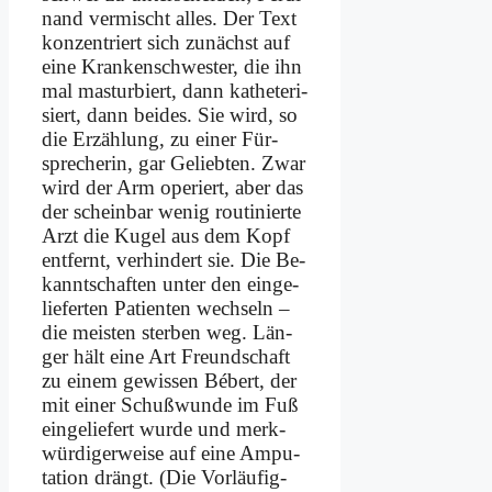
nand ver­mischt al­les. Der Text
kon­zen­triert sich zu­nächst auf
ei­ne Kran­ken­schwe­ster, die ihn
mal ma­stur­biert, dann ka­the­te­ri­
siert, dann bei­des. Sie wird, so
die Er­zäh­lung, zu ei­ner Für­
spre­che­rin, gar Ge­lieb­ten. Zwar
wird der Arm ope­riert, aber das
der schein­bar we­nig rou­ti­nier­te
Arzt die Ku­gel aus dem Kopf
ent­fernt, ver­hin­dert sie. Die Be­
kannt­schaf­ten un­ter den ein­ge­
lie­fer­ten Pa­ti­en­ten wech­seln –
die mei­sten ster­ben weg. Län­
ger hält ei­ne Art Freund­schaft
zu ei­nem ge­wis­sen Bé­bert, der
mit ei­ner Schuß­wun­de im Fuß
ein­ge­lie­fert wur­de und merk­
wür­di­ger­wei­se auf ei­ne Am­pu­
ta­ti­on drängt. (Die Vor­läu­fig­