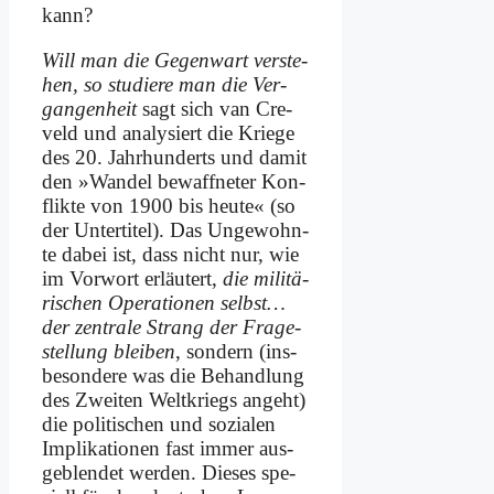
kann?
Will man die Ge­gen­wart ver­ste­
hen, so stu­die­re man die Ver­
gan­gen­heit
sagt sich van Cre­
veld und ana­ly­siert die Krie­ge
des 20. Jahr­hun­derts und da­mit
den »Wan­del be­waff­ne­ter Kon­
flik­te von 1900 bis heu­te« (so
der Un­ter­ti­tel). Das Un­ge­wohn­
te da­bei ist, dass nicht nur, wie
im Vor­wort er­läu­tert,
die mi­li­tä­
ri­schen Ope­ra­tio­nen selbst…
der zen­tra­le Strang der Fra­ge­
stel­lung blei­ben
, son­dern (ins­
be­son­de­re was die Be­hand­lung
des Zwei­ten Welt­kriegs an­geht)
die po­li­ti­schen und so­zia­len
Im­pli­ka­tio­nen fast im­mer aus­
ge­blen­det wer­den. Die­ses spe­