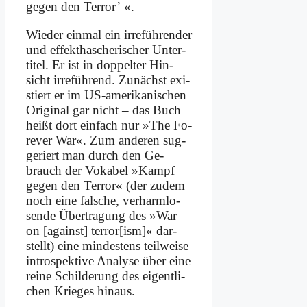
ge­gen den Ter­ror’ «.
Wie­der ein­mal ein ir­re­füh­ren­der
und ef­fekt­ha­sche­ri­scher Un­ter­
ti­tel. Er ist in dop­pel­ter Hin­
sicht ir­re­füh­rend. Zu­nächst exi­
stiert er im US-ame­ri­ka­ni­schen
Ori­gi­nal gar nicht – das Buch
heißt dort ein­fach nur »The Fo­
re­ver War«. Zum an­de­ren sug­
ge­riert man durch den Ge­
brauch der Vo­ka­bel »Kampf
ge­gen den Ter­ror« (der zu­dem
noch ei­ne fal­sche, ver­harm­lo­
sen­de Über­tra­gung des »War
on [against] terror[ism]« dar­
stellt) ei­ne min­de­stens teil­wei­se
in­tro­spek­ti­ve Ana­ly­se über ei­ne
rei­ne Schil­de­rung des ei­gent­li­
chen Krie­ges hin­aus.