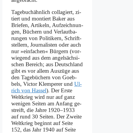
Ta­ge­buch­ähn­lich col­la­giert, zi­
tiert und mon­tiert Bak­er aus
Brie­fen, Ar­ti­keln, Auf­zeich­nun­
gen, Bü­chern und Ver­laut­ba­
run­gen von Po­li­ti­kern, Schrift­
stel­lern, Jour­na­li­sten oder auch
nur »ein­fa­chen« Bür­gern (vor­
wie­gend aus dem an­gel­säch­si­
schen Be­reich; aus Deutsch­land
gibt es vor al­lem Aus­zü­ge aus
den Ta­ge­bü­chern von Goeb­
bels, Vic­tor Klem­pe­rer und
Ul­
rich von Has­sel
). Der Er­ste
Welt­krieg wird nur auf ganz
we­ni­gen Sei­ten am An­fang ge­
streift, die Jah­re 1920–1933
auf rund 30 Sei­ten. Der Zwei­te
Welt­krieg be­ginnt auf Sei­te
152, das Jahr 1940 auf Sei­te