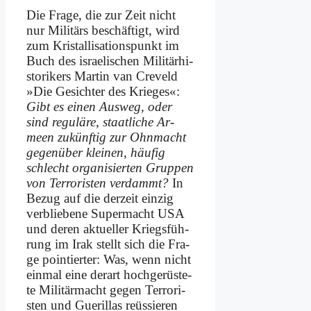
Die Fra­ge, die zur Zeit nicht
nur Mi­li­tärs be­schäf­tigt, wird
zum Kri­stal­li­sa­ti­ons­punkt im
Buch des is­rae­li­schen Mi­li­tär­hi­
sto­ri­kers Mar­tin van Cre­veld
»Die Ge­sich­ter des Krie­ges«:
Gibt es ei­nen Aus­weg, oder
sind re­gu­lä­re, staat­li­che Ar­
meen zu­künf­tig zur Ohn­macht
ge­gen­über klei­nen, häu­fig
schlecht or­ga­ni­sier­ten Grup­pen
von Ter­ro­ri­sten ver­dammt?
In
Be­zug auf die der­zeit ein­zig
ver­blie­be­ne Su­per­macht USA
und de­ren ak­tu­el­ler Kriegs­füh­
rung im Irak stellt sich die Fra­
ge poin­tier­ter: Was, wenn nicht
ein­mal ei­ne der­art hoch­ge­rü­ste­
te Mi­li­tär­macht ge­gen Ter­ro­ri­
sten und Gue­ril­las re­üs­sie­ren