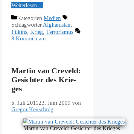
Wei­ter­le­sen ...
Kategorien
Medien
Schlagwörter
Afghanistan
,
Filkins
,
Krieg
,
Terrorismus
8 Kommentare
Mar­tin van Cre­veld:
Ge­sich­ter des Krie­
ges
5. Juli 2011
23. Juni 2009
von
Gregor Keuschnig
Mar­tin van Cre­veld: Ge­sich­ter des Krie­ges