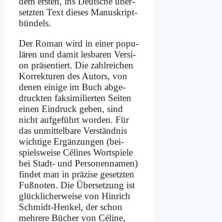
dem er­sten, ins Deut­sche über­
setz­ten Text die­ses Ma­nu­skript­
bün­dels.
Der Ro­man wird in ei­ner po­pu­
lä­ren und da­mit les­ba­ren Ver­si­
on prä­sen­tiert. Die zahl­rei­chen
Kor­rek­tu­ren des Au­tors, von
de­nen ei­ni­ge im Buch ab­ge­
druck­ten fak­si­mi­lier­ten Sei­ten
ei­nen Ein­druck ge­ben, sind
nicht auf­ge­führt wor­den. Für
das un­mit­tel­ba­re Ver­ständ­nis
wich­ti­ge Er­gän­zun­gen (bei­
spiels­wei­se Cé­li­nes Wort­spie­le
bei Stadt- und Per­so­nen­na­men)
fin­det man in prä­zi­se ge­setz­ten
Fuß­no­ten. Die Über­set­zung ist
glück­li­cher­wei­se von Hin­rich
Schmidt-Hen­kel, der schon
meh­re­re Bü­cher von Cé­li­ne,