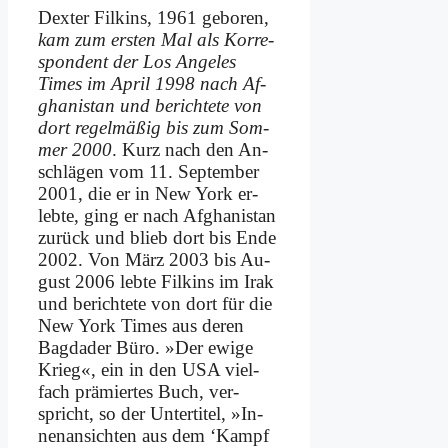
Dex­ter Fil­kins, 1961 ge­bo­ren,
kam zum er­sten Mal als Kor­re­
spon­dent der Los An­ge­les
Times im April 1998 nach Af­
gha­ni­stan und be­rich­te­te von
dort re­gel­mä­ßig bis zum Som­
mer 2000
. Kurz nach den An­
schlä­gen vom 11. Sep­tem­ber
2001, die er in New York er­
leb­te, ging er nach Af­gha­ni­stan
zu­rück und blieb dort bis En­de
2002. Von März 2003 bis Au­
gust 2006 leb­te Fil­kins im Irak
und be­rich­te­te von dort für die
New York Times aus de­ren
Bag­da­der Bü­ro. »Der ewi­ge
Krieg«, ein in den USA viel­
fach prä­mier­tes Buch, ver­
spricht, so der Un­ter­ti­tel, »In­
nen­an­sich­ten aus dem ‘Kampf