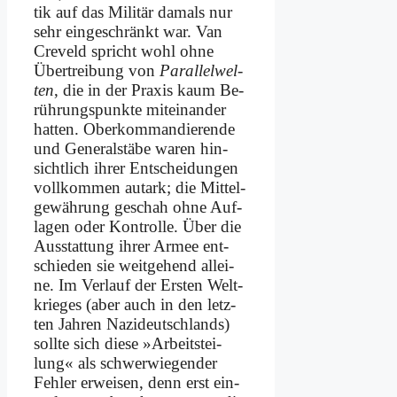
tik auf das Mi­li­tär da­mals nur
sehr ein­ge­schränkt war. Van
Cre­veld spricht wohl oh­ne
Über­trei­bung von
Par­al­lel­wel­
ten
, die in der Pra­xis kaum Be­
rüh­rungs­punk­te mit­ein­an­der
hat­ten. Ober­kom­man­die­ren­de
und Ge­ne­ral­stä­be wa­ren hin­
sicht­lich ih­rer Ent­schei­dun­gen
voll­kom­men aut­ark; die Mit­tel­
ge­wäh­rung ge­schah oh­ne Auf­
la­gen oder Kon­trol­le. Über die
Aus­stat­tung ih­rer Ar­mee ent­
schie­den sie weit­ge­hend al­lei­
ne. Im Ver­lauf der Er­sten Welt­
krie­ges (aber auch in den letz­
ten Jah­ren Na­zi­deutsch­lands)
soll­te sich die­se »Ar­beits­tei­
lung« als schwer­wie­gen­der
Feh­ler er­wei­sen, denn erst ein­