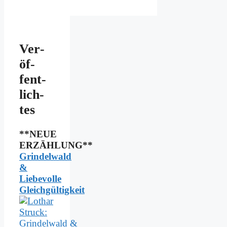
Ver­
öf­
fent­
lich­
tes
**NEUE
ERZÄHLUNG**
Grindelwald
&
Liebevolle
Gleichgültigkeit