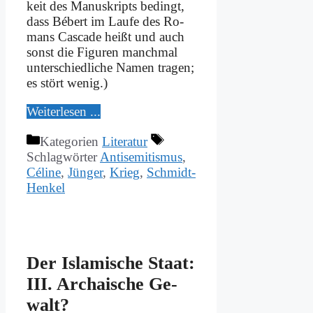
keit des Ma­nu­skripts be­dingt,
dass Bé­bert im Lau­fe des Ro­
mans Cas­ca­de heißt und auch
sonst die Fi­gu­ren manch­mal
un­ter­schied­li­che Na­men tra­gen;
es stört we­nig.)
Wei­ter­le­sen ...
Kategorien
Literatur
Schlagwörter
Antisemitismus
,
Céline
,
Jünger
,
Krieg
,
Schmidt-
Henkel
Der Is­la­mi­sche Staat:
III. Ar­chai­sche Ge­
walt?