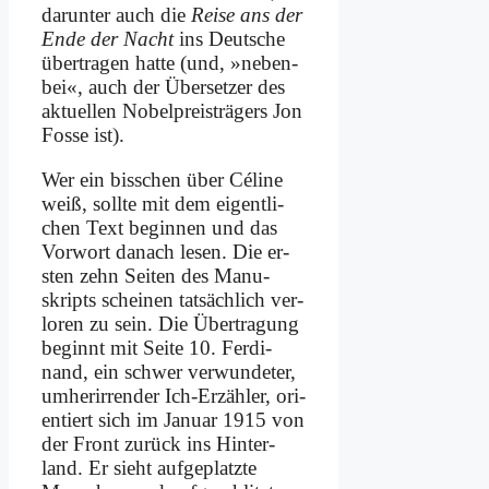
dar­un­ter auch die
Rei­se ans der
En­de der Nacht
ins Deut­sche
über­tra­gen hat­te (und, »ne­ben­
bei«, auch der Über­set­zer des
ak­tu­el­len No­bel­preis­trä­gers Jon
Fos­se ist).
Wer ein biss­chen über Cé­li­ne
weiß, soll­te mit dem ei­gent­li­
chen Text be­gin­nen und das
Vor­wort da­nach le­sen. Die er­
sten zehn Sei­ten des Ma­nu­
skripts schei­nen tat­säch­lich ver­
lo­ren zu sein. Die Über­tra­gung
be­ginnt mit Sei­te 10. Fer­di­
nand, ein schwer ver­wun­de­ter,
um­her­ir­ren­der Ich-Er­zäh­ler, ori­
en­tiert sich im Ja­nu­ar 1915 von
der Front zu­rück ins Hin­ter­
land. Er sieht auf­ge­platz­te