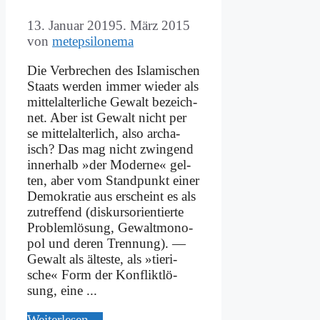
13. Januar 2019
5. März 2015
von
metepsilonema
Die Ver­bre­chen des Is­la­mi­schen
Staats wer­den im­mer wie­der als
mit­tel­al­ter­li­che Ge­walt be­zeich­
net. Aber ist Ge­walt nicht per
se mit­tel­al­ter­lich, al­so ar­cha­
isch? Das mag nicht zwin­gend
in­ner­halb »der Mo­der­ne« gel­
ten, aber vom Stand­punkt ei­ner
De­mo­kra­tie aus er­scheint es als
zu­tref­fend (dis­kurs­ori­en­tier­te
Pro­blem­lö­sung, Ge­walt­mo­no­
pol und de­ren Tren­nung). —
Ge­walt als äl­te­ste, als »tie­ri­
sche« Form der Kon­flikt­lö­
sung, ei­ne ...
Wei­ter­le­sen ...