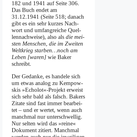
182 und 1941 auf Sei­te 306.
Das Buch en­det am
31.12.1941 (Sei­te 518; da­nach
gibt es ein sehr kur­zes Nach­
wort und um­fang­rei­che Quel­
len­nach­wei­se), al­so als
die mei­
sten Men­schen, die im Zwei­ten
Welt­krieg starben…noch am
Le­ben [wa­ren]
wie Bak­er
schreibt.
Der Ge­dan­ke, es han­de­le sich
um et­was ana­log zu Kem­pow­
skis »Echolot«-Projekt er­weist
sich sehr bald als falsch. Bak­ers
Zi­ta­te sind fast im­mer be­ar­bei­
tet – und er wer­tet, wenn auch
manch­mal nur un­ter­schwel­lig.
Nur sel­ten wird das »rei­ne«
Do­ku­ment zi­tiert. Manch­mal
wer­den auch nur die je­wei­li­gen