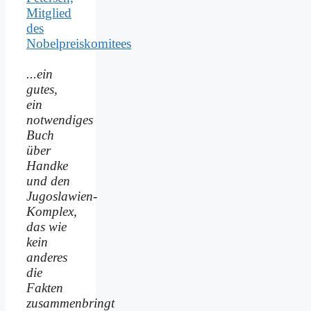
Mitglied
des
Nobelpreiskomitees
...ein
gutes,
ein
notwendiges
Buch
über
Handke
und den
Jugoslawien-
Komplex,
das wie
kein
anderes
die
Fakten
zusammenbringt