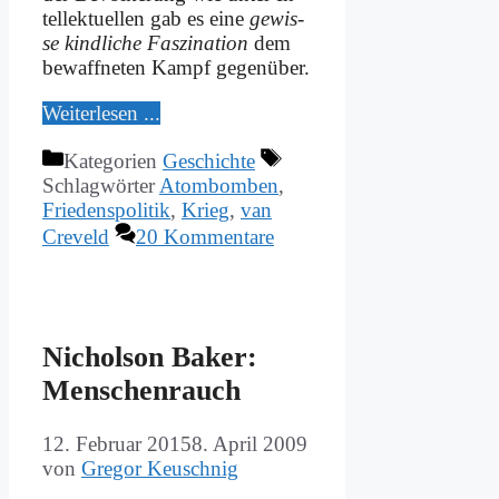
tel­lek­tu­el­len gab es ei­ne
ge­wis­
se kind­li­che Fas­zi­na­ti­on
dem
be­waff­ne­ten Kampf ge­gen­über.
Wei­ter­le­sen ...
Kategorien
Geschichte
Schlagwörter
Atombomben
,
Friedenspolitik
,
Krieg
,
van
Creveld
20 Kommentare
Ni­chol­son Bak­er:
Men­schen­rauch
12. Februar 2015
8. April 2009
von
Gregor Keuschnig