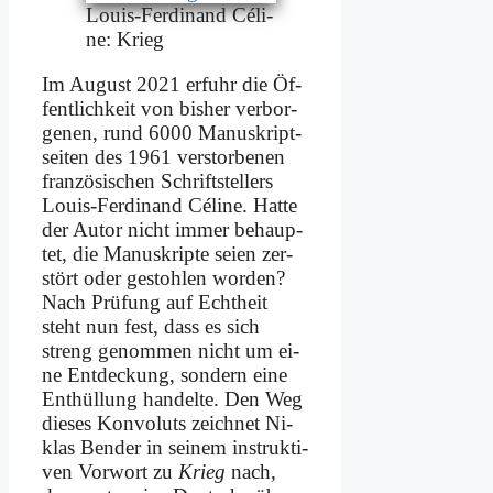
Lou­is-Fer­di­nand Cé­li­
ne: Krieg
Im Au­gust 2021 er­fuhr die Öf­
fent­lich­keit von bis­her ver­bor­
ge­nen, rund 6000 Ma­nu­skript­
sei­ten des 1961 ver­stor­be­nen
fran­zö­si­schen Schrift­stel­lers
Lou­is-Fer­di­nand Cé­li­ne. Hat­te
der Au­tor nicht im­mer be­haup­
tet, die Ma­nu­skrip­te sei­en zer­
stört oder ge­stoh­len wor­den?
Nach Prü­fung auf Echt­heit
steht nun fest, dass es sich
streng ge­nom­men nicht um ei­
ne Ent­deckung, son­dern ei­ne
Ent­hül­lung han­del­te. Den Weg
die­ses Kon­vo­luts zeich­net Ni­
klas Ben­der in sei­nem in­struk­ti­
ven Vor­wort zu
Krieg
nach,