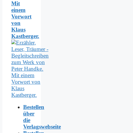
Mit
einem
Vorwort
von
Klaus
Kastberger.
Bestellen
über
die
Verlagswebseite