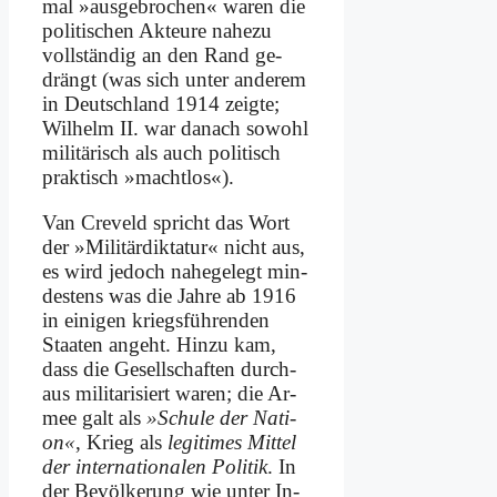
mal »aus­ge­bro­chen« wa­ren die
po­li­ti­schen Ak­teu­re na­he­zu
voll­stän­dig an den Rand ge­
drängt (was sich un­ter an­de­rem
in Deutsch­land 1914 zeig­te;
Wil­helm II. war da­nach so­wohl
mi­li­tä­risch als auch po­li­tisch
prak­tisch »macht­los«).
Van Cre­veld spricht das Wort
der »Mi­li­tär­dik­ta­tur« nicht aus,
es wird je­doch na­he­ge­legt min­
de­stens was die Jah­re ab 1916
in ei­ni­gen kriegs­füh­ren­den
Staa­ten an­geht. Hin­zu kam,
dass die Ge­sell­schaf­ten durch­
aus mi­li­ta­ri­siert wa­ren; die Ar­
mee galt als
»Schu­le der Na­ti­
on«
, Krieg als
le­gi­ti­mes Mit­tel
der in­ter­na­tio­na­len Po­li­tik
. In
der Be­völ­ke­rung wie un­ter In­