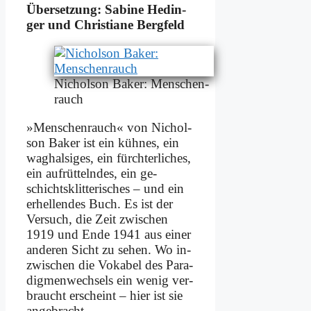
Über­set­zung: Sa­bi­ne He­din­
ger und Chri­stia­ne Berg­feld
Ni­chol­son Bak­er: Men­schen­
rauch
»Men­schen­rauch« von Ni­chol­
son Bak­er ist ein küh­nes, ein
wag­hal­si­ges, ein fürch­ter­li­ches,
ein auf­rüt­teln­des, ein ge­
schichts­klit­teri­sches – und ein
er­hel­len­des Buch. Es ist der
Ver­such, die Zeit zwi­schen
1919 und En­de 1941 aus ei­ner
an­de­ren Sicht zu se­hen. Wo in­
zwi­schen die Vo­ka­bel des Pa­ra­
dig­men­wech­sels ein we­nig ver­
braucht er­scheint – hier ist sie
an­ge­bracht.