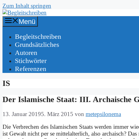
Zum Inhalt springen
Menü
Be­gleit­schrei­ben
Grund­sätz­li­ches
Au­toren
Stich­wör­ter
Re­fe­ren­zen
IS
Der Is­la­mi­sche Staat: III. Ar­chai­sche 
13. Januar 2019
5. März 2015
von
metepsilonema
Die Ver­bre­chen des Is­la­mi­schen Staats wer­den im­mer wie­der
ist Ge­walt nicht per se mit­tel­al­ter­lich, al­so ar­cha­isch?