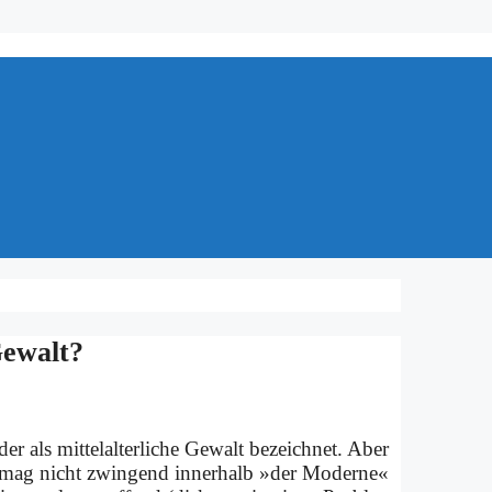
Ge­walt?
 als mit­tel­al­ter­li­che Ge­walt be­zeich­net. Aber
 Das mag nicht zwin­gend in­ner­halb »der Mo­der­ne«