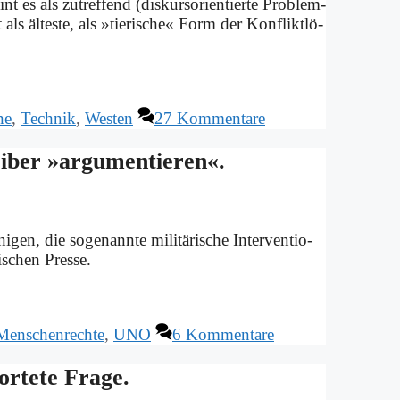
 es als zu­tref­fend (dis­kurs­ori­en­tier­te Pro­blem­
 äl­te­ste, als »tie­ri­sche« Form der Kon­flikt­lö­
ne
,
Technik
,
Westen
27 Kommentare
i­ber »ar­gu­men­tie­ren«.
, die so­ge­nann­te mi­li­tä­ri­sche In­ter­ven­tio­
i­schen Pres­se.
Menschenrechte
,
UNO
6 Kommentare
or­te­te Fra­ge.