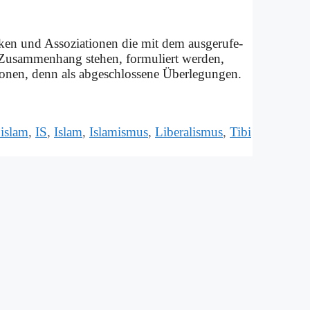
ken und As­so­zia­tio­nen die mit dem aus­ge­ru­fe­
 Zu­sam­men­hang ste­hen, for­mu­liert wer­den,
o­nen, denn als ab­ge­schlos­se­ne Über­le­gun­gen.
islam
,
IS
,
Islam
,
Islamismus
,
Liberalismus
,
Tibi