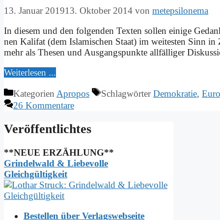
13. Januar 2019
13. Oktober 2014
von
metepsilonema
In die­sem und den fol­gen­den Tex­ten sol­len ei­ni­ge Ge­dan­
nen Ka­li­fat (dem Is­la­mi­schen Staat) im wei­te­sten Sinn in
mehr als The­sen und Aus­gangs­punk­te all­fäl­li­ger Dis­kus­si
Wei­ter­le­sen ...
Kategorien
Apropos
Schlagwörter
Demokratie
,
Euro
26 Kommentare
Ver­öf­fent­lich­tes
**NEUE ERZÄHLUNG**
Grindelwald & Liebevolle
Gleichgültigkeit
Bestellen über Verlagswebseite