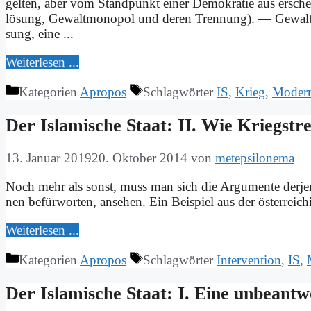
gel­ten, aber vom Stand­punkt ei­ner De­mo­kra­tie aus er­scheint
lö­sung, Ge­walt­mo­no­pol und de­ren Tren­nung). — Ge­walt als
sung, ei­ne ...
Wei­ter­le­sen ...
Kategorien
Apropos
Schlagwörter
IS
,
Krieg
,
Moder
Der Is­la­mi­sche Staat: II. Wie Kriegs­tre
13. Januar 2019
20. Oktober 2014
von
metepsilonema
Noch mehr als sonst, muss man sich die Ar­gu­men­te der­je­ni­gen
nen be­für­wor­ten, an­se­hen. Ein Bei­spiel aus der öster­rei­ch
Wei­ter­le­sen ...
Kategorien
Apropos
Schlagwörter
Intervention
,
IS
,
Der Is­la­mi­sche Staat: I. Ei­ne un­be­ant­w