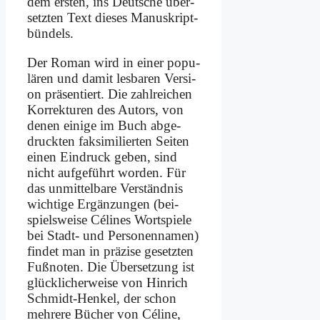
dem er­sten, ins Deut­sche über­
setz­ten Text die­ses Ma­nu­skript­
bün­dels.
Der Ro­man wird in ei­ner po­pu­
lä­ren und da­mit les­ba­ren Ver­si­
on prä­sen­tiert. Die zahl­rei­chen
Kor­rek­tu­ren des Au­tors, von
de­nen ei­ni­ge im Buch ab­ge­
druck­ten fak­si­mi­lier­ten Sei­ten
ei­nen Ein­druck ge­ben, sind
nicht auf­ge­führt wor­den. Für
das un­mit­tel­ba­re Ver­ständ­nis
wich­ti­ge Er­gän­zun­gen (bei­
spiels­wei­se Cé­li­nes Wort­spie­le
bei Stadt- und Per­so­nen­na­men)
fin­det man in prä­zi­se ge­setz­ten
Fuß­no­ten. Die Über­set­zung ist
glück­li­cher­wei­se von Hin­rich
Schmidt-Hen­kel, der schon
meh­re­re Bü­cher von Cé­li­ne,