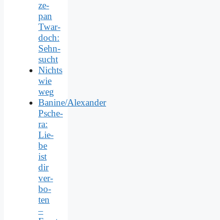
ze­
pan
Twar­
doch:
Sehn­
sucht
Nichts
wie
weg
Banine/Alexander
Psche­
ra:
Lie­
be
ist
dir
ver­
bo­
ten
–