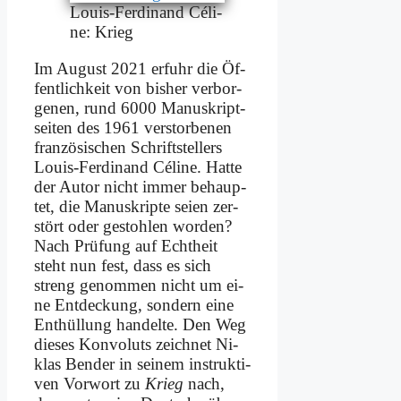
Lou­is-Fer­di­nand Cé­li­
ne: Krieg
Im Au­gust 2021 er­fuhr die Öf­
fent­lich­keit von bis­her ver­bor­
ge­nen, rund 6000 Ma­nu­skript­
sei­ten des 1961 ver­stor­be­nen
fran­zö­si­schen Schrift­stel­lers
Lou­is-Fer­di­nand Cé­li­ne. Hat­te
der Au­tor nicht im­mer be­haup­
tet, die Ma­nu­skrip­te sei­en zer­
stört oder ge­stoh­len wor­den?
Nach Prü­fung auf Echt­heit
steht nun fest, dass es sich
streng ge­nom­men nicht um ei­
ne Ent­deckung, son­dern ei­ne
Ent­hül­lung han­del­te. Den Weg
die­ses Kon­vo­luts zeich­net Ni­
klas Ben­der in sei­nem in­struk­ti­
ven Vor­wort zu
Krieg
nach,