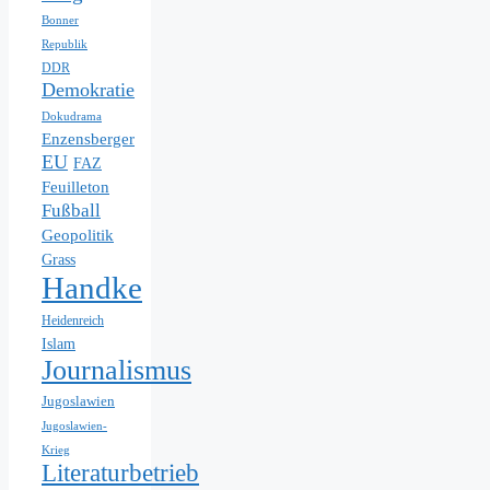
Bonner
Republik
DDR
Demokratie
Dokudrama
Enzensberger
EU
FAZ
Feuilleton
Fußball
Geopolitik
Grass
Handke
Heidenreich
Islam
Journalismus
Jugoslawien
Jugoslawien-
Krieg
Literaturbetrieb