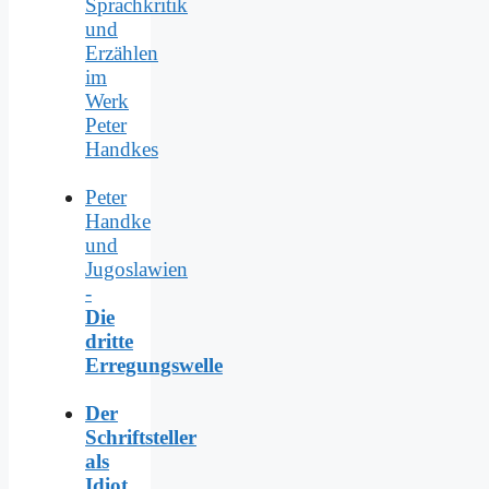
Sprachkritik
und
Erzählen
im
Werk
Peter
Handkes
Peter
Handke
und
Jugoslawien
-
Die
dritte
Erregungswelle
Der
Schriftsteller
als
Idiot