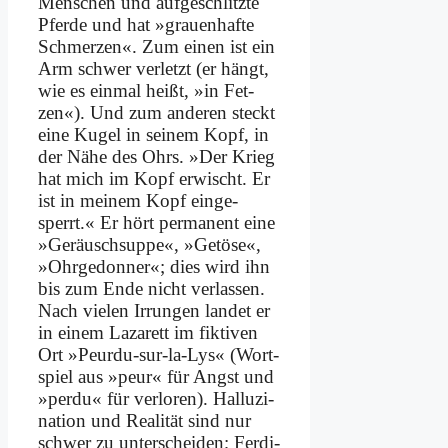
Men­schen und auf­ge­schlitz­te
Pfer­de und hat »grau­en­haf­te
Schmer­zen«. Zum ei­nen ist ein
Arm schwer ver­letzt (er hängt,
wie es ein­mal heißt, »in Fet­
zen«). Und zum an­de­ren steckt
ei­ne Ku­gel in sei­nem Kopf, in
der Nä­he des Ohrs. »Der Krieg
hat mich im Kopf er­wischt. Er
ist in mei­nem Kopf ein­ge­
sperrt.« Er hört per­ma­nent ei­ne
»Ge­räusch­sup­pe«, »Ge­tö­se«,
»Ohr­ge­don­ner«; dies wird ihn
bis zum En­de nicht ver­las­sen.
Nach vie­len Ir­run­gen lan­det er
in ei­nem La­za­rett im fik­ti­ven
Ort »Peur­du-sur-la-Lys« (Wort­
spiel aus »peur« für Angst und
»per­du« für ver­lo­ren). Hal­lu­zi­
na­ti­on und Rea­li­tät sind nur
schwer zu un­ter­schei­den; Fer­di­