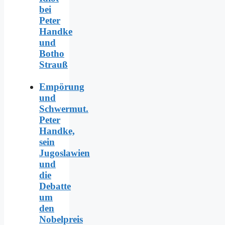
bei
Peter
Handke
und
Botho
Strauß
Empörung
und
Schwermut.
Peter
Handke,
sein
Jugoslawien
und
die
Debatte
um
den
Nobelpreis