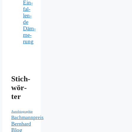
Ein­
fal­
len­
de
Däm­
me­
rung
Stich­
wör­
ter
Autobiographie
Bachmannpreis
Bernhard
Blog