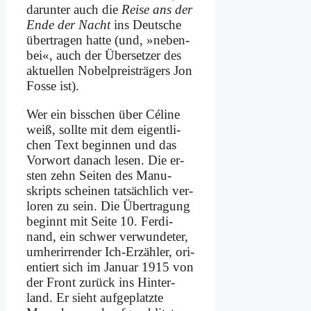
dar­un­ter auch die
Rei­se ans der
En­de der Nacht
ins Deut­sche
über­tra­gen hat­te (und, »ne­ben­
bei«, auch der Über­set­zer des
ak­tu­el­len No­bel­preis­trä­gers Jon
Fos­se ist).
Wer ein biss­chen über Cé­li­ne
weiß, soll­te mit dem ei­gent­li­
chen Text be­gin­nen und das
Vor­wort da­nach le­sen. Die er­
sten zehn Sei­ten des Ma­nu­
skripts schei­nen tat­säch­lich ver­
lo­ren zu sein. Die Über­tra­gung
be­ginnt mit Sei­te 10. Fer­di­
nand, ein schwer ver­wun­de­ter,
um­her­ir­ren­der Ich-Er­zäh­ler, ori­
en­tiert sich im Ja­nu­ar 1915 von
der Front zu­rück ins Hin­ter­
land. Er sieht auf­ge­platz­te