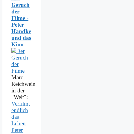
Geruch
der
Filme -
Peter
Handke
und das
Kino
Marc
Reichwein
in der
"Welt":
Verfilmt
endlich
das
Leben
Peter