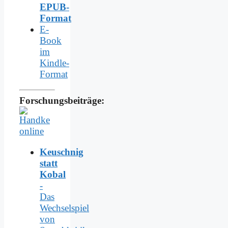
EPUB-
Format
E-
Book
im
Kindle-
Format
Forschungsbeiträge:
Keuschnig
statt
Kobal
-
Das
Wechselspiel
von