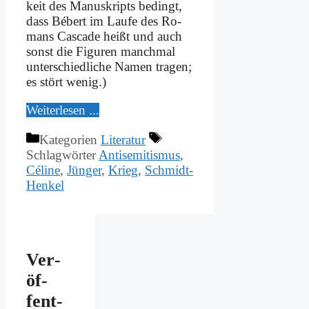
keit des Ma­nu­skripts be­dingt,
dass Bé­bert im Lau­fe des Ro­
mans Cas­ca­de heißt und auch
sonst die Fi­gu­ren manch­mal
un­ter­schied­li­che Na­men tra­gen;
es stört we­nig.)
Wei­ter­le­sen ...
Kategorien
Literatur
Schlagwörter
Antisemitismus
,
Céline
,
Jünger
,
Krieg
,
Schmidt-
Henkel
Ver­
öf­
fent­