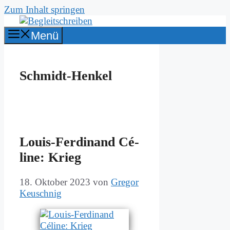
Zum Inhalt springen
Menü
Schmidt-Henkel
Lou­is-Fer­di­nand Cé­
li­ne: Krieg
18. Oktober 2023
von
Gregor
Keuschnig