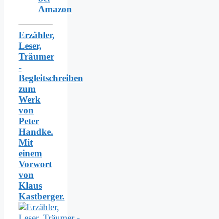
Amazon
Erzähler,
Leser,
Träumer
-
Begleitschreiben
zum
Werk
von
Peter
Handke.
Mit
einem
Vorwort
von
Klaus
Kastberger.