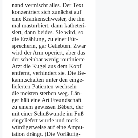
nand ver­mischt al­les. Der Text
kon­zen­triert sich zu­nächst auf
ei­ne Kran­ken­schwe­ster, die ihn
mal ma­stur­biert, dann ka­the­te­ri­
siert, dann bei­des. Sie wird, so
die Er­zäh­lung, zu ei­ner Für­
spre­che­rin, gar Ge­lieb­ten. Zwar
wird der Arm ope­riert, aber das
der schein­bar we­nig rou­ti­nier­te
Arzt die Ku­gel aus dem Kopf
ent­fernt, ver­hin­dert sie. Die Be­
kannt­schaf­ten un­ter den ein­ge­
lie­fer­ten Pa­ti­en­ten wech­seln –
die mei­sten ster­ben weg. Län­
ger hält ei­ne Art Freund­schaft
zu ei­nem ge­wis­sen Bé­bert, der
mit ei­ner Schuß­wun­de im Fuß
ein­ge­lie­fert wur­de und merk­
wür­di­ger­wei­se auf ei­ne Am­pu­
ta­ti­on drängt. (Die Vor­läu­fig­