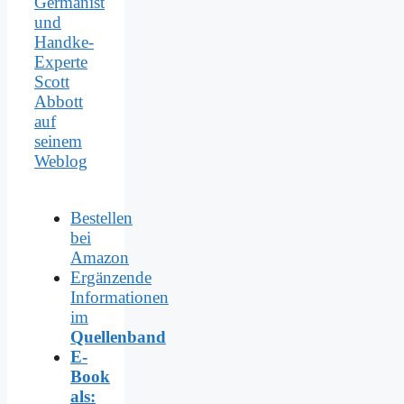
Germanist
und
Handke-
Experte
Scott
Abbott
auf
seinem
Weblog
Bestellen
bei
Amazon
Ergänzende
Informationen
im
Quellenband
E-
Book
als: