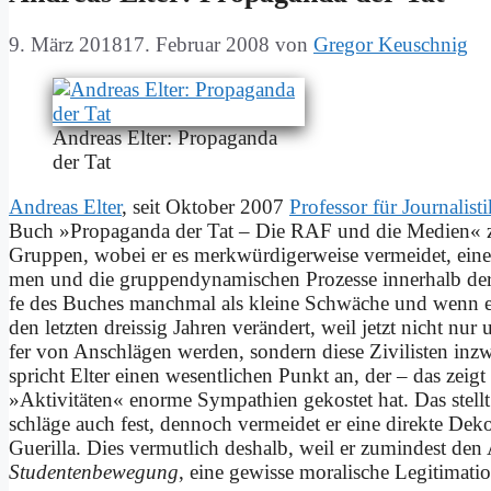
9. März 2018
17. Februar 2008
von
Gregor Keuschnig
An­dre­as El­ter: Pro­pa­gan­da
der Tat
An­dre­as El­ter
, seit Ok­to­ber 2007
Pro­fes­sor für Jour­na­li­s
Buch »Pro­pa­gan­da der Tat – Die RAF und die Me­di­en« zu­n
Grup­pen, wo­bei er es merk­wür­di­ger­wei­se ver­mei­det, ei­ne 
men und die grup­pen­dy­na­mi­schen Pro­zes­se in­ner­halb d
fe des Bu­ches manch­mal als klei­ne Schwä­che und wenn er 
den letz­ten drei­ssig Jah­ren ver­än­dert, weil jetzt nicht nur un
fer von An­schlä­gen wer­den, son­dern die­se Zi­vi­li­sten in­
spricht El­ter ei­nen we­sent­li­chen Punkt an, der – das ze
»Ak­ti­vi­tä­ten« enor­me Sym­pa­thien ge­ko­stet hat. Das stel
schlä­ge auch fest, den­noch ver­mei­det er ei­ne di­rek­te De­k
Gue­ril­la. Dies ver­mut­lich des­halb, weil er zu­min­dest d
Stu­den­ten­be­we­gung
, ei­ne ge­wis­se mo­ra­li­sche Le­gi­ti­ma­t