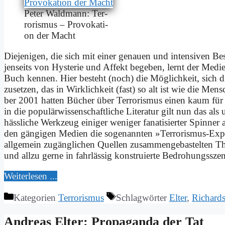
Pe­ter Wald­mann: Ter­
ro­ris­mus – Pro­vo­ka­ti­
on der Macht
Die­je­ni­gen, die sich mit ei­ner ge­nau­en und in­ten­si­ven Be
jen­seits von Hy­ste­rie und Af­fekt be­ge­ben, lernt der Me­di­
Buch ken­nen. Hier be­steht (noch) die Mög­lich­keit, sich dif­
zu­set­zen, das in Wirk­lichkeit (fast) so alt ist wie die M
ber 2001 hat­ten Bü­cher über Ter­ro­ris­mus ei­nen kaum für 
in die po­pu­lär­wis­sen­schaft­li­che Li­te­ra­tur gilt nun das al
häss­li­che Werk­zeug ei­ni­ger we­ni­ger fa­na­ti­sier­ter Spin­n
den gän­gi­gen Me­di­en die so­ge­nann­ten »Ter­ro­ris­mus-Ex­
all­ge­mein zu­gäng­li­chen Quel­len zu­sam­men­ge­ba­stel­ten Th
und all­zu ger­ne in fahr­läs­sig kon­stru­ier­te Be­dro­hungs­sze­na
Wei­ter­le­sen ...
Kategorien
Terrorismus
Schlagwörter
Elter
,
Richard
An­dre­as El­ter: Pro­pa­gan­da der Tat