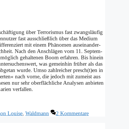
­schäf­ti­gung über Ter­ro­ris­mus fast zwangs­läu­fig
en­nut­zer fast aus­schließ­lich über das Me­di­um
fe­ren­ziert mit ei­nem Phä­no­men aus­ein­an­der­
ensch­heit. Nach den An­schlägen vom 11. Sep­tem­
mög­lich ge­hal­te­nen Boom er­fah­ren. Bis hin­ein
s un­ter­su­chens­wert, was ge­mein­hin frü­her als das
er ab­ge­tan wur­de. Um­so zahl­rei­cher presch(t)en in
per­ten« nach vor­ne, die je­doch mit zu­meist aus
e­sen nur sehr ober­fläch­li­che Ana­ly­sen an­bie­ten
­ri­en ver­fal­len.
son Louise
,
Waldmann
2 Kommentare