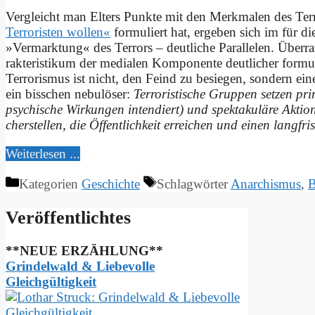
Ver­gleicht man El­ters Punk­te mit den Merk­ma­len des Ter­
Ter­ro­ri­sten wol­len«
for­mu­liert hat, er­ge­ben sich im für d
»Ver­mark­tung« des Ter­rors – deut­li­che Par­al­le­len. Über­
rak­te­ri­sti­kum der me­dia­len Kom­po­nen­te deut­li­cher for­m
Ter­ro­ris­mus ist nicht, den Feind zu be­sie­gen, son­dern ei­
ein biss­chen ne­bu­lö­ser:
Ter­ro­ri­sti­sche Grup­pen set­zen pr
psy­chi­sche Wir­kun­gen in­ten­diert) und spek­ta­ku­lä­re Ak­tio
cher­stel­len, die Öf­fent­lich­keit er­rei­chen und ei­nen lang­fri­
Wei­ter­le­sen ...
Kategorien
Geschichte
Schlagwörter
Anarchismus
,
B
Ver­öf­fent­lich­tes
**NEUE ERZÄHLUNG**
Grindelwald & Liebevolle
Gleichgültigkeit