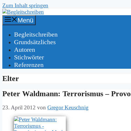
Zum Inhalt springen
Menü
Be­gleit­schrei­ben
Grund­sätz­li­ches
Au­toren
Stich­wör­ter
Re­fe­ren­zen
Elter
Pe­ter Wald­mann: Ter­ro­ris­mus – Pro­vo
23. April 2012
von
Gregor Keuschnig