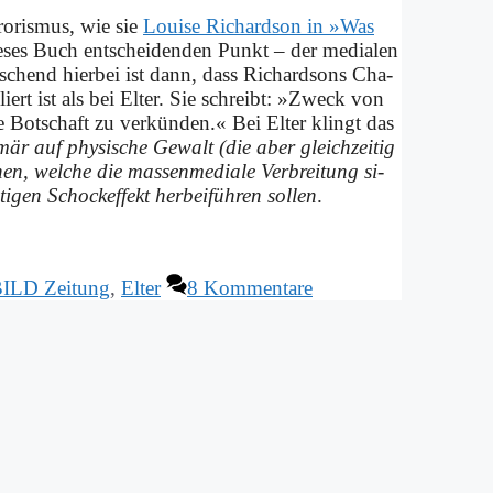
ro­ris­mus, wie sie
Loui­se Ri­chard­son in »Was
ie­ses Buch ent­schei­den­den Punkt – der me­dia­len
ra­schend hier­bei ist dann, dass Ri­chard­sons Cha­
u­liert ist als bei El­ter. Sie schreibt: »Zweck von
ne Bot­schaft zu ver­kün­den.« Bei El­ter klingt das
i­mär auf phy­si­sche Ge­walt (die aber gleich­zei­tig
­nen, wel­che die mas­sen­me­dia­le Ver­brei­tung si­
sti­gen Schock­ef­fekt her­bei­füh­ren sol­len
.
ILD Zeitung
,
Elter
8 Kommentare