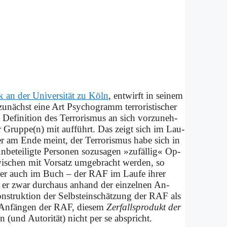
tik an der Uni­ver­si­tät zu Köln
, ent­wirft in sei­nem
ächst ei­ne Art Psy­cho­gramm ter­ro­ri­sti­scher
De­fi­ni­ti­on des Ter­ro­ris­mus an sich vor­zu­neh­
er Gruppe(n) mit auf­führt. Das zeigt sich im Lau­
am En­de meint, der Ter­ro­ris­mus ha­be sich in
­be­tei­lig­te Per­so­nen so­zu­sa­gen »zu­fäl­lig« Op­
zwi­schen mit Vor­satz um­ge­bracht wer­den, so
igt er auch im Buch – der RAF im Lau­fe ih­rer
lt er zwar durch­aus an­hand der ein­zel­nen An­
on­struk­ti­on der Selbst­ein­schät­zung der RAF als
en An­fän­gen der RAF, die­sem
Zer­falls­pro­dukt der
i­on (und Au­to­ri­tät) nicht per se ab­spricht.