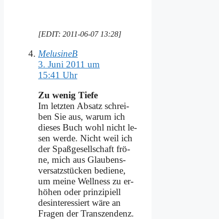
[EDIT: 2011-06-07 13:28]
MelusineB
3. Juni 2011 um
15:41 Uhr
Zu we­nig Tie­fe
Im letz­ten Ab­satz schrei­
ben Sie aus, war­um ich
die­ses Buch wohl nicht le­
sen wer­de. Nicht weil ich
der Spaß­ge­sell­schaft frö­
ne, mich aus Glau­bens­
ver­satz­stücken be­die­ne,
um mei­ne Well­ness zu er­
hö­hen oder prin­zi­pi­ell
des­in­ter­es­siert wä­re an
Fra­gen der Tran­szen­denz.