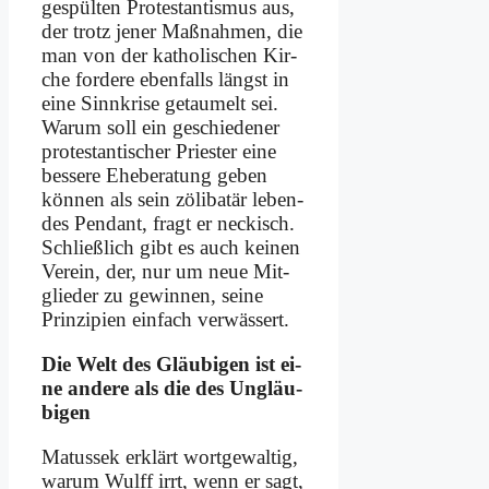
gespülten Pro­te­stan­tis­mus aus,
der trotz je­ner Maß­nah­men, die
man von der ka­tho­li­schen Kir­
che for­de­re eben­falls längst in
ei­ne Sinn­kri­se ge­tau­melt sei.
War­um soll ein geschied­ener
pro­te­stan­ti­scher Prie­ster ei­ne
bes­se­re Ehe­be­ra­tung ge­ben
kön­nen als sein zöli­batär le­ben­
des Pen­dant, fragt er neckisch.
Schließ­lich gibt es auch kei­nen
Ver­ein, der, nur um neue Mit­
glie­der zu ge­win­nen, sei­ne
Prin­zi­pi­en ein­fach ver­wäs­sert.
Die Welt des Gläu­bi­gen ist ei­
ne an­de­re als die des Un­gläu­
bi­gen
Ma­tus­sek er­klärt wort­ge­wal­tig,
war­um Wulff irrt, wenn er sagt,