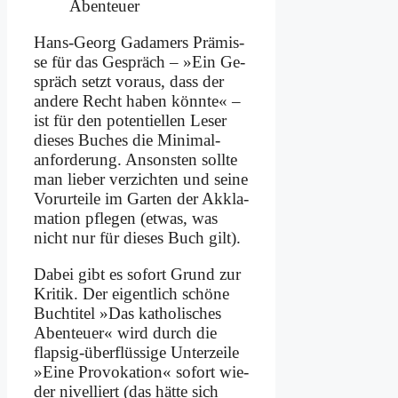
Aben­teu­er
Hans-Ge­org Ga­da­mers Prä­mis­
se für das Ge­spräch – »Ein Ge­
spräch setzt vor­aus, dass der
an­de­re Recht ha­ben könn­te« –
ist für den po­ten­ti­el­len Le­ser
die­ses Bu­ches die Minimal­
anforderung. An­son­sten soll­te
man lie­ber ver­zich­ten und sei­ne
Vor­ur­tei­le im Gar­ten der Ak­kla­
ma­ti­on pfle­gen (et­was, was
nicht nur für die­ses Buch gilt).
Da­bei gibt es so­fort Grund zur
Kri­tik. Der ei­gent­lich schö­ne
Buch­ti­tel »Das ka­tho­li­sches
Aben­teu­er« wird durch die
flap­sig-über­flüs­si­ge Un­ter­zei­le
»Ei­ne Pro­vo­ka­ti­on« so­fort wie­
der ni­vel­liert (das hät­te sich