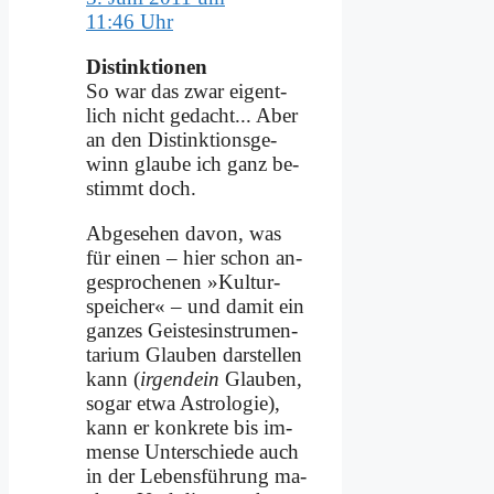
11:46 Uhr
Di­stink­tio­nen
So war das zwar ei­gent­
lich nicht ge­dacht... Aber
an den Di­stink­ti­ons­ge­
winn glau­be ich ganz be­
stimmt doch.
Ab­ge­se­hen da­von, was
für ei­nen – hier schon an­
ge­spro­che­nen »Kul­tur­
spei­cher« – und da­mit ein
gan­zes Gei­stes­in­stru­men­
ta­ri­um Glau­ben dar­stel­len
kann (
ir­gend­ein
Glau­ben,
so­gar et­wa Astro­lo­gie),
kann er kon­kre­te bis im­
mense Un­ter­schie­de auch
in der Le­bens­füh­rung ma­