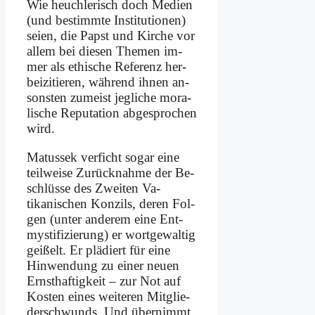
Wie heuch­le­risch doch Me­di­en
(und be­stimm­te In­sti­tu­tio­nen)
sei­en, die Papst und Kir­che vor
al­lem bei die­sen The­men im­
mer als ethi­sche Re­fe­renz her­
bei­zi­tie­ren, wäh­rend ih­nen an­
son­sten zu­meist jeg­li­che mo­ra­
li­sche Re­pu­ta­ti­on ab­ge­spro­chen
wird.
Ma­tus­sek ver­ficht so­gar ei­ne
teil­wei­se Zu­rück­nah­me der Be­
schlüs­se des Zwei­ten Va­
tikanischen Kon­zils, de­ren Fol­
gen (un­ter an­de­rem ei­ne Ent­
my­sti­fi­zie­rung) er wortge­waltig
gei­ßelt. Er plä­diert für ei­ne
Hin­wen­dung zu ei­ner neu­en
Ernst­haf­tig­keit – zur Not auf
Ko­sten ei­nes wei­te­ren Mit­glie­
der­schwunds. Und über­nimmt