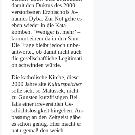
da­mit den Duk­tus des 2000
ver­stor­be­nen Erz­bi­schofs Jo­
han­nes Dy­ba: Zur Not ge­he es
eben wie­der in die Kata­
komben. ‘We­ni­ger ist mehr’ –
kommt ei­nem da in den Sinn.
Die Fra­ge bleibt je­doch un­be­
ant­wor­tet, ob da­mit nicht auch
die ge­sell­schaft­li­che Le­gi­ti­ma­ti­
on schwin­den wür­de.
Die ka­tho­li­sche Kir­che, die­ser
2000 Jah­re al­te
Kul­tur­spei­cher
sol­le sich, so Ma­tus­sek, nicht
zu Gun­sten kurz­fri­sti­gen Bei­
falls ei­ner ir­rever­si­blen Ge­
schichts­lo­sig­keit hin­ge­ben. An­
passung an den Zeit­geist gä­be
es schon ge­nug. Hier macht er
na­tur­ge­mäß den weich­