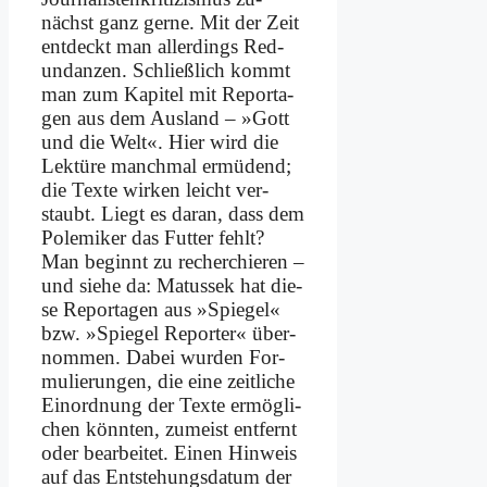
nächst ganz ger­ne. Mit der Zeit
ent­deckt man al­ler­dings Red­
un­dan­zen. Schließ­lich kommt
man zum Ka­pi­tel mit Re­por­ta­
gen aus dem Aus­land – »Gott
und die Welt«. Hier wird die
Lek­tü­re manch­mal er­mü­dend;
die Tex­te wir­ken leicht ver­
staubt. Liegt es dar­an, dass dem
Po­le­mi­ker das Fut­ter fehlt?
Man be­ginnt zu re­cher­chie­ren –
und sie­he da: Ma­tus­sek hat die­
se Re­por­ta­gen aus »Spie­gel«
bzw. »Spie­gel Re­por­ter« über­
nom­men. Da­bei wur­den For­
mu­lie­run­gen, die ei­ne zeit­li­che
Ein­ord­nung der Tex­te er­mög­li­
chen könn­ten, zu­meist ent­fernt
oder be­ar­bei­tet. Ei­nen Hin­weis
auf das Ent­ste­hungs­da­tum der