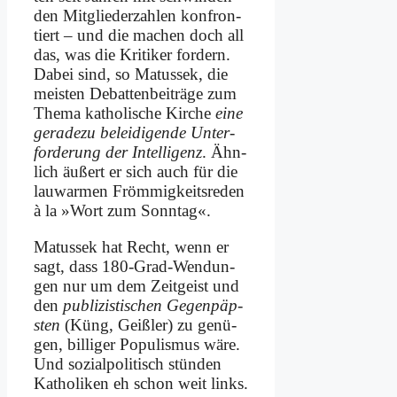
den Mit­glie­der­zah­len kon­fron­
tiert – und die ma­chen doch all
das, was die Kri­ti­ker for­dern.
Da­bei sind, so Ma­tus­sek, die
mei­sten De­bat­ten­bei­trä­ge zum
The­ma ka­tho­li­sche Kir­che
ei­ne
ge­ra­de­zu be­lei­di­gen­de Un­ter­
for­de­rung der In­tel­li­genz
. Ähn­
lich äu­ßert er sich auch für die
lau­war­men Fröm­mig­keits­re­den
à la »Wort zum Sonn­tag«.
Ma­tus­sek hat Recht, wenn er
sagt, dass 180-Grad-Wen­dun­
gen nur um dem Zeit­geist und
den
pu­bli­zi­sti­schen Ge­gen­päp­
sten
(Küng, Geiß­ler) zu ge­nü­
gen, bil­li­ger Po­pu­lis­mus wä­re.
Und so­zi­al­po­li­tisch stün­den
Ka­tho­li­ken eh schon weit links.