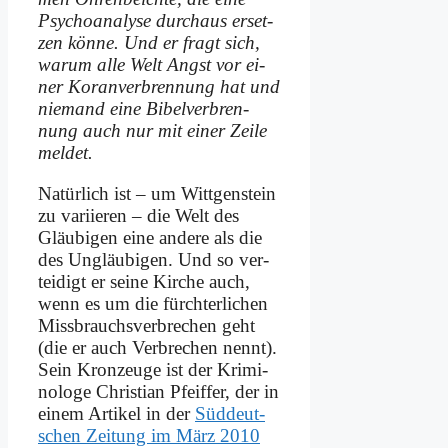
Psy­cho­ana­ly­se durch­aus er­set­
zen kön­ne. Und er fragt sich,
war­um al­le Welt Angst vor ei­
ner Ko­ran­ver­bren­nung hat und
nie­mand ei­ne Bi­bel­ver­bren­
nung auch nur mit ei­ner Zei­le
mel­det.
Na­tür­lich ist – um Witt­gen­stein
zu va­ri­ie­ren – die Welt des
Gläu­bi­gen ei­ne an­de­re als die
des Un­gläu­bi­gen. Und so ver­
tei­digt er sei­ne Kir­che auch,
wenn es um die fürch­ter­li­chen
Miss­brauchs­ver­bre­chen geht
(die er auch Ver­bre­chen nennt).
Sein Kron­zeu­ge ist der Kri­mi­
no­lo­ge Chri­sti­an Pfeif­fer, der in
ei­nem Ar­ti­kel in der
Süd­deut­
schen Zei­tung im März 2010