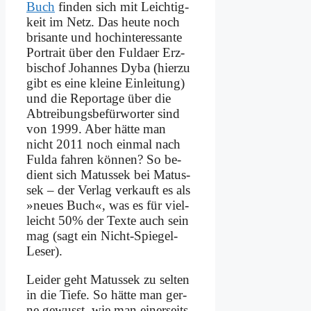
Buch
fin­den sich mit Leich­tig­
keit im Netz. Das heu­te noch
bri­san­te und hoch­in­ter­es­san­te
Por­trait über den Ful­da­er Erz­
bi­schof Jo­han­nes Dy­ba (hier­zu
gibt es ei­ne klei­ne Ein­lei­tung)
und die Re­por­ta­ge über die
Abtreibungs­befürworter sind
von 1999. Aber hät­te man
nicht 2011 noch ein­mal nach
Ful­da fah­ren kön­nen? So be­
dient sich Ma­tus­sek bei Ma­tus­
sek – der Ver­lag ver­kauft es als
»neu­es Buch«, was es für viel­
leicht 50% der Tex­te auch sein
mag (sagt ein Nicht-Spie­gel-
Le­ser).
Lei­der geht Ma­tus­sek zu sel­ten
in die Tie­fe. So hät­te man ger­
ne ge­wusst, wie man ei­ner­seits