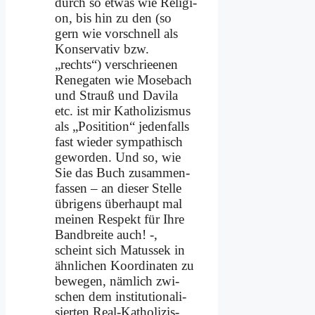
durch so et­was wie Re­li­gi­
on, bis hin zu den (so
gern wie vor­schnell als
Kon­ser­va­tiv bzw.
„rechts“) ver­schriee­nen
Re­ne­ga­ten wie Mo­se­bach
und Strauß und Da­vila
etc. ist mir Ka­tho­li­zis­mus
als „Po­si­ti­ti­on“ je­den­falls
fast wie­der sym­pa­thisch
ge­wor­den. Und so, wie
Sie das Buch zu­sam­men­
fas­sen – an die­ser Stel­le
üb­ri­gens über­haupt mal
mei­nen Re­spekt für Ih­re
Band­brei­te auch! -,
scheint sich Ma­tus­sek in
ähn­li­chen Ko­or­di­na­ten zu
be­we­gen, näm­lich zwi­
schen dem in­sti­tu­tio­na­li­
sier­ten Re­al-Ka­tho­li­zis­