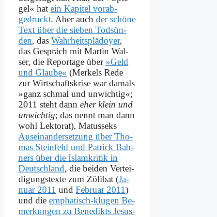
gel« hat
ein Ka­pi­tel vorab­
gedruckt
. Aber auch
der schö­ne
Text über die sie­ben Tod­sün­
den
, das
Wahrheits­plädoyer
,
das Ge­spräch mit Mar­tin Wal­
ser, die Re­por­ta­ge über
»Geld
und Glau­be«
(Mer­kels Re­de
zur Wirt­schafts­kri­se war da­mals
»ganz schmal und un­wich­tig«;
2011 steht dann
eher klein und
un­wich­tig
; das nennt man dann
wohl Lek­to­rat), Ma­tus­seks
Aus­ein­an­der­set­zung über Tho­
mas Stein­feld und Pa­trick Bah­
ners über die Is­lam­kri­tik in
Deutsch­land
, die bei­den Ver­tei­
di­gungs­tex­te zum Zö­li­bat (
Ja­
nu­ar 2011
und
Fe­bru­ar 2011
)
und die
em­pha­tisch-klu­gen Be­
mer­kun­gen zu Be­ne­dikts Je­sus-