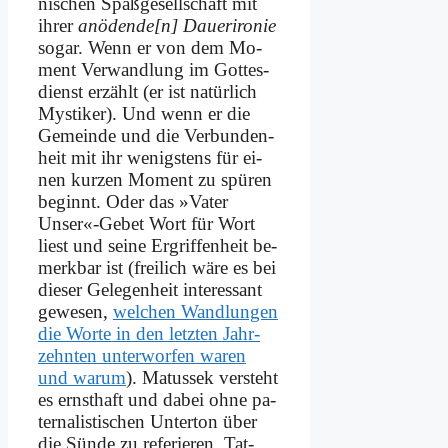
ni­schen Spaß­ge­sell­schaft mit
ih­rer
anödende[n] Dau­er­i­ro­nie
so­gar.
Wenn er von dem Mo­
ment Ver­wand­lung im Got­tes­
dienst er­zählt (er ist na­tür­lich
My­sti­ker). Und wenn er die
Ge­mein­de und die Ver­bun­den­
heit mit ihr we­nig­stens für ei­
nen kur­zen Mo­ment zu spü­ren
be­ginnt. Oder das »Va­ter
Unser«-Gebet Wort für Wort
liest und sei­ne Er­grif­fen­heit be­
merk­bar ist (frei­lich wä­re es bei
die­ser Ge­le­gen­heit in­ter­es­sant
ge­we­sen,
wel­chen Wand­lun­gen
die Wor­te in den letz­ten Jahr­
zehnten un­ter­wor­fen wa­ren
und war­um
). Ma­tus­sek ver­steht
es ernst­haft und da­bei oh­ne pa­
ter­na­li­sti­schen Un­ter­ton über
die Sün­de zu re­fe­rie­ren. Tat­