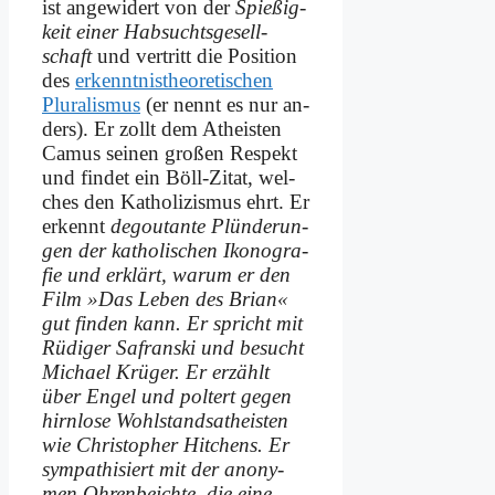
ist an­ge­wi­dert von der
Spie­ßig­
keit ei­ner Hab­suchts­ge­sell­
schaft
und ver­tritt die Po­si­ti­on
des
erkenntnis­theoretischen
Plu­ra­lis­mus
(er nennt es nur an­
ders). Er zollt dem Athe­isten
Ca­mus sei­nen gro­ßen Re­spekt
und fin­det ein Böll-Zi­tat, wel­
ches den Ka­tho­li­zis­mus ehrt. Er
er­kennt
de­gou­tan­te Plün­de­run­
gen der ka­tho­li­schen Iko­no­gra­
fie und er­klärt, war­um er den
Film »Das Le­ben des Bri­an«
gut fin­den kann. Er spricht mit
Rü­di­ger Sa­fran­ski und be­sucht
Mi­cha­el Krü­ger. Er er­zählt
über En­gel und pol­tert ge­gen
hirn­lo­se Wohlstands­atheisten
wie Chri­sto­pher Hit­chens. Er
sym­pa­thi­siert mit der an­ony­
men Oh­ren­beich­te, die ei­ne