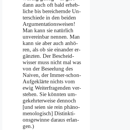
dann auch oft bald er­heb­
li­che bis be­rei­chern­de Un­
ter­schie­de in den bei­den
Ar­gu­men­ta­ti­ons­wei­sen!
Man kann sie na­tür­lich
un­ver­ein­bar nen­nen. Man
kann sie aber auch an­hö­
ren, als ob sie ein­an­der er­
gänz­ten. Der Be­scheid­
wis­ser muss nicht mal was
von der Be­see­lung des
Nai­ven, der Im­mer-schon-
Auf­ge­klär­te nichts vom
ewig Wei­ter­fra­gen­den ver­
ste­hen. Sie könn­ten um­
ge­kehr­ter­wei­se den­noch
[und sei­en sie rein phä­no­
me­no­lo­gisch] Di­stink­ti­
ons­ge­win­ne dar­aus er­lan­
gen.)