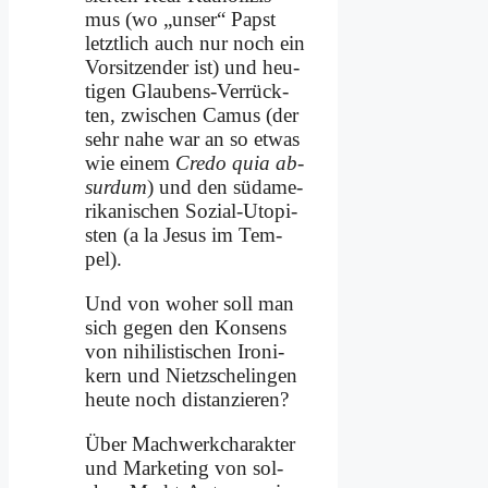
mus (wo „un­ser“ Papst
letzt­lich auch nur noch ein
Vor­sit­zen­der ist) und heu­
ti­gen Glau­bens-Ver­rück­
ten, zwi­schen Ca­mus (der
sehr na­he war an so et­was
wie ei­nem
Cre­do quia ab­
sur­dum
) und den süd­ame­
ri­ka­ni­schen So­zi­al-Uto­pi­
sten (a la Je­sus im Tem­
pel).
Und von wo­her soll man
sich ge­gen den Kon­sens
von ni­hi­li­sti­schen Iro­ni­
kern und Nietz­schel­in­gen
heu­te noch di­stan­zie­ren?
Über Mach­werk­cha­rak­ter
und Mar­ke­ting von sol­