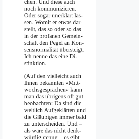
chen. Und die­se auch
noch kom­mu­ni­zie­ren.
Oder so­gar un­er­klärt las­
sen. Wo­mit er et­was dar­
stellt, das so oder so das
in der pro­fa­nen Ge­mein­
schaft den Pe­gel an Kon­
sens­nor­ma­li­tät über­steigt.
Ich nen­ne das ei­ne Di­
stink­ti­on.
(Auf den viel­leicht auch
Ih­nen be­kann­ten »Mitt­
wochs­ge­sprä­chen« kann
man das üb­ri­gens oft gut
be­ob­ach­ten: Da sind die
welt­lich Auf­ge­klär­ten und
die Gläu­bi­gen im­mer bald
zu un­ter­schei­den. Und –
als wä­re das nicht denk­
wür­dig ge­nug – es gibt