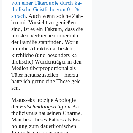
von ei­ner Tä­ter­quo­te durch ka­
tho­li­sche Geist­li­che von 0,1%
sprach
. Auch wenn sol­che Zah­
len mit Vor­sicht zu ge­nie­ßen
sind, ist es ein Fak­tum, dass die
mei­sten Ver­brechen in­ner­halb
der Fa­mi­lie statt­fin­den. Wor­in
nun die At­trak­ti­vi­tät be­steht,
kirch­liche (und be­son­ders ka­
tho­li­sche) Wür­den­trä­ger in den
Me­di­en über­pro­por­tio­nal als
Tä­ter her­aus­zu­stel­len – hier­zu
hät­te ich ger­ne ei­ne The­se ge­le­
sen.
Ma­tus­seks trot­zi­ge Apo­lo­gie
der
Ent­schei­dungs­re­li­gi­on
Ka­
tho­li­zis­mus hat sei­nen Charme.
Man liest die­ses Pa­thos als Er­
ho­lung zum dau­er­i­ro­ni­schen
Jour­na­li­sten­kri­ti­zis­mus zu­