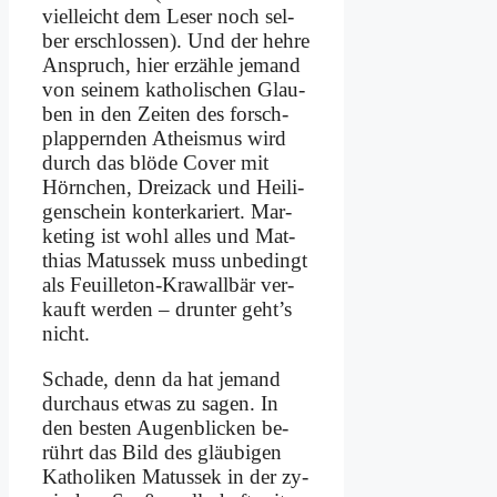
viel­leicht dem Le­ser noch sel­
ber er­schlos­sen). Und der heh­re
An­spruch, hier er­zäh­le je­mand
von sei­nem ka­tho­li­schen Glau­
ben in den Zei­ten des forsch-
plap­pern­den Athe­is­mus wird
durch das blö­de Co­ver mit
Hörn­chen, Drei­zack und Hei­li­
gen­schein kon­ter­ka­riert. Mar­
ke­ting ist wohl al­les und Mat­
thi­as Ma­tus­sek muss un­be­dingt
als Feuil­le­ton-Kra­wall­bär ver­
kauft wer­den – drun­ter geht’s
nicht.
Scha­de, denn da hat je­mand
durch­aus et­was zu sa­gen. In
den be­sten Au­gen­blicken be­
rührt das Bild des gläu­bi­gen
Ka­tho­li­ken Ma­tus­sek in der zy­