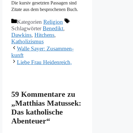
Die kur­siv ge­setz­ten Pas­sa­gen sind
Zi­ta­te aus dem be­spro­che­nen Buch.
Kategorien
Religion
Schlagwörter
Benedikt
,
Dawkins
,
Hitchens
,
Katholizismus
Wal­le Say­er: Zu­sam­men­
kunft
Lie­be Frau Hei­den­reich,
59 Kommentare zu
„Mat­thi­as Ma­tus­sek:
Das ka­tho­li­sche
Aben­teu­er“