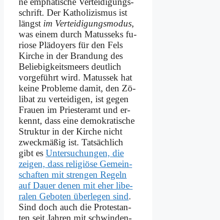
ne em­pha­ti­sche Ver­tei­di­gungs­
schrift. Der Ka­tho­li­zis­mus ist
längst
im Ver­tei­di­gungs­mo­dus
,
was ei­nem durch Ma­tus­seks fu­
rio­se Plä­doy­ers für den Fels
Kir­che in der Bran­dung des
Be­lie­big­keits­meers deut­lich
vor­ge­führt wird. Ma­tus­sek hat
kei­ne Pro­ble­me da­mit, den Zö­
li­bat zu ver­tei­di­gen, ist ge­gen
Frau­en im Prie­ster­amt und er­
kennt, dass ei­ne de­mo­kra­ti­sche
Struk­tur in der Kir­che nicht
zweck­mä­ßig ist. Tat­säch­lich
gibt es
Un­ter­su­chun­gen, die
zei­gen, dass re­li­giö­se Ge­mein­
schaf­ten mit stren­gen Re­geln
auf Dau­er de­nen mit eher li­be­
ra­len Ge­bo­ten über­le­gen sind
.
Sind doch auch die Pro­te­stan­
ten seit Jah­ren mit schwin­den­