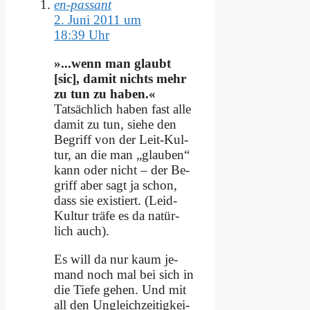
en-passant
2. Juni 2011 um
18:39 Uhr
»...wenn man glaubt
[sic], da­mit nichts mehr
zu tun zu ha­ben.«
Tat­säch­lich ha­ben fast al­le
da­mit zu tun, sie­he den
Be­griff von der Leit-Kul­
tur, an die man „glau­ben“
kann oder nicht – der Be­
griff aber sagt ja schon,
dass sie exi­stiert. (Leid-
Kul­tur trä­fe es da na­tür­
lich auch).
Es will da nur kaum je­
mand noch mal bei sich in
die Tie­fe ge­hen. Und mit
all den Un­gleich­zei­tig­kei­