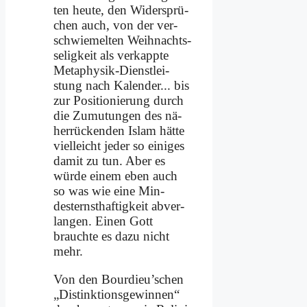
ten heu­te, den Wi­der­sprü­
chen auch, von der ver­
schwie­mel­ten Weih­nachts­
se­lig­keit als ver­kapp­te
Me­ta­phy­sik-Dienst­lei­
stung nach Ka­len­der... bis
zur Po­si­tio­nie­rung durch
die Zu­mu­tun­gen des nä­
her­rücken­den Is­lam hät­te
viel­leicht je­der so ei­ni­ges
da­mit zu tun. Aber es
wür­de ei­nem eben auch
so was wie ei­ne Min­
desternst­haf­tig­keit ab­ver­
lan­gen. Ei­nen Gott
brauch­te es da­zu nicht
mehr.
Von den Bourdieu’schen
„Di­stink­ti­ons­ge­win­nen“