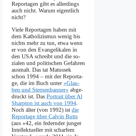
Re­por­ta­gen gibt es al­ler­dings
auch nicht. War­um ei­gent­lich
nicht?
Vie­le Re­por­ta­gen ha­ben mit
dem Ka­tho­li­zis­mus we­nig bis
nichts mehr zu tun, et­wa wenn
er von den Evan­ge­li­ka­len in
den USA schreibt und die so­
zia­len und po­li­ti­schen Ge­fah­ren
aus­malt. Das tat Ma­tus­sek
schon 1994 – mit der Re­por­ta­
ge, die im Buch un­ter
»Glau­
ben und Ster­nen­ban­ner«
ab­ge­
druckt ist. Das
Por­trait über Al
Sharp­ton ist auch von 1994
.
Noch äl­ter (von 1992) ist
die
Re­por­ta­ge über Cal­vin Butts
(aus »42, ein fe­dern­der jun­ger
In­tel­lek­tu­el­ler mit schar­fem