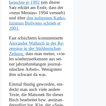
be­such­te er 1992
(ein dür­rer
Satz er­klärt am En­de, dass der
»neue Mes­si­as« 1994 ver­starb)
und über
den in­di­ge­nen Ka­tho­
li­zis­mus Bo­li­vi­ens schrieb er
2001
.
Fast schüch­tern kom­men­tier­te
Alex­an­der Wal­l­asch in der Re­
zen­si­on in der Süd­deut­schen
Zei­tung
, dass man mei­ne, »vie­
les wie­der­zu­er­ken­nen aus sei­
ner jahr­zehn­te­lan­gen journal­
istischen Ar­beit«. We­nig­stens
ihm schwant da was.
Ein­mal fün­dig ge­wor­den, ent­
deckt man auch vie­le an­de­re
Tex­te, die Ma­tus­sek für die­ses
Buch be­ar­bei­tet bzw. an­ein­an­
der­ge­fügt hat. Klar, der »Spie­