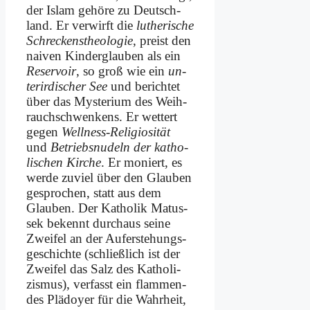
der Is­lam ge­hö­re zu Deutsch­
land. Er ver­wirft die
lu­the­ri­sche
Schreckens­theo­lo­gie
, preist den
nai­ven Kinder­glauben als ein
Re­ser­voir
, so groß wie ein
un­
ter­ir­di­scher See
und be­rich­tet
über das Mysteri­um des Weih­
rauch­schwen­kens. Er wet­tert
ge­gen
Well­ness-Re­li­gio­si­tät
und
Betriebs­nudeln der ka­tho­
li­schen Kir­che
. Er mo­niert, es
wer­de zu­viel über den Glau­ben
ge­spro­chen, statt aus dem
Glau­ben. Der Ka­tho­lik Ma­tus­
sek be­kennt durch­aus sei­ne
Zwei­fel an der Auf­er­ste­hungs­
ge­schich­te (schließ­lich ist der
Zwei­fel das Salz des Ka­tho­li­
zis­mus), ver­fasst ein flam­men­
des Plä­doy­er für die Wahr­heit,