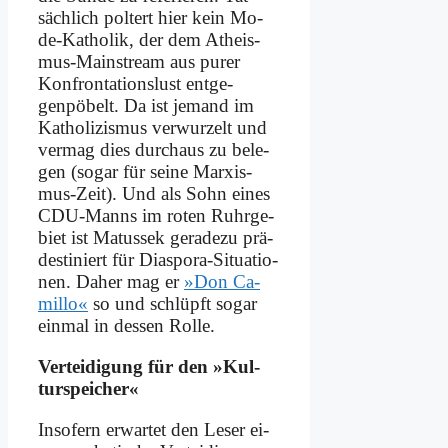
säch­lich pol­tert hier kein Mo­
de-Ka­tho­lik, der dem Athe­is­
mus-Main­stream aus pu­rer
Kon­fron­ta­ti­ons­lust entge­
genpöbelt. Da ist je­mand im
Ka­tho­li­zis­mus ver­wur­zelt und
ver­mag dies durch­aus zu be­le­
gen (so­gar für sei­ne Mar­xis­
mus-Zeit). Und als Sohn ei­nes
CDU-Manns im ro­ten Ruhr­ge­
biet ist Ma­tus­sek ge­ra­de­zu prä­
de­sti­niert für Dia­spo­ra-Si­tua­tio­
nen. Da­her mag er
»Don Ca­
mil­lo«
so und schlüpft so­gar
ein­mal in des­sen Rol­le.
Ver­tei­di­gung für den »Kul­
tur­spei­cher«
In­so­fern er­war­tet den Le­ser ei­