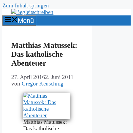
Zum Inhalt springen
Menü
Mat­thi­as Ma­tus­sek:
Das ka­tho­li­sche
Aben­teu­er
27. April 2016
2. Juni 2011
von
Gregor Keuschnig
Mat­thi­as Ma­tus­sek:
Das ka­tho­li­sche