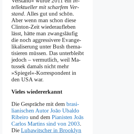
Ver­stand« wur­de 2011 ein
In­
tel­lek­tu­el­ler mit schar­fem Ver­
stand
. Al­les gut und schön.
Aber wenn man schon die­se
Clin­ton-Zeit wie­der­auf­le­ben
lässt, hät­te man zwangs­läu­fig
die noch ag­gres­si­ve­re Evan­ge­
li­ka­li­se­rung un­ter Bush the­ma­
ti­sie­ren müs­sen. Das un­ter­bleibt
je­doch – ver­mut­lich, weil Ma­
tus­sek da­mals nicht mehr
»Spiegel«-Korrespondent in
den USA war.
Vie­les wie­der­erkannt
Die Ge­sprä­che mit dem
bra­si­
lia­ni­schen Au­tor João Ubal­do
Ri­bei­ro
und dem
Pia­ni­sten Joãs
Car­los Mar­tins sind von 2003
.
Die
Lubawit­scher in Brook­lyn