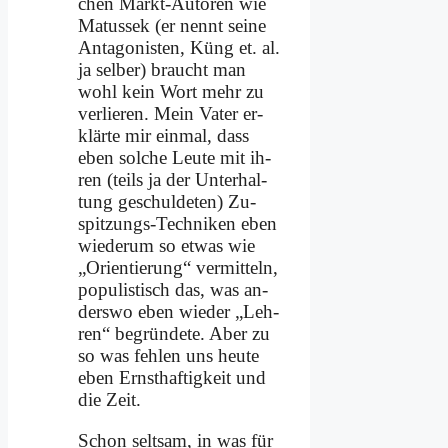
chen Markt-Au­toren wie
Ma­tus­sek (er nennt sei­ne
Ant­ago­ni­sten, Küng et. al.
ja sel­ber) braucht man
wohl kein Wort mehr zu
ver­lie­ren. Mein Va­ter er­
klär­te mir ein­mal, dass
eben sol­che Leu­te mit ih­
ren (teils ja der Un­ter­hal­
tung ge­schul­de­ten) Zu­
spit­zungs-Tech­ni­ken eben
wie­der­um so et­was wie
„Ori­en­tie­rung“ ver­mit­teln,
po­pu­li­stisch das, was an­
ders­wo eben wie­der „Leh­
ren“ be­grün­de­te. Aber zu
so was feh­len uns heu­te
eben Ernst­haf­tig­keit und
die Zeit.
Schon selt­sam, in was für