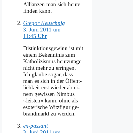
Al­li­an­zen man sich heu­te
fin­den kann.
Gregor Keuschnig
3. Juni 2011 um
11:45 Uhr
Di­stink­ti­ons­ge­winn ist mit
ei­nem Be­kennt­nis zum
Ka­tho­li­zis­mus heut­zu­ta­ge
nicht mehr zu er­rin­gen.
Ich glau­be so­gar, dass
man es sich in der Öf­fent­
lich­keit erst wie­der ab ei­
nem ge­wis­sen Nim­bus
»lei­sten« kann, oh­ne als
eso­te­ri­sche Witz­fi­gur ge­
brand­markt zu wer­den.
en-passant
3. Juni 2011 um