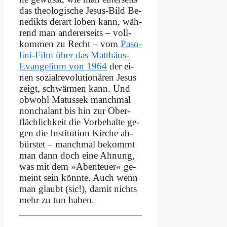
das theo­lo­gi­sche Je­sus-Bild Be­
ne­dikts der­art lo­ben kann, wäh­
rend man an­de­rer­seits – voll­
kom­men zu Recht – vom
Pa­so­
li­ni-Film über das Mat­thä­us-
Evan­ge­li­um von 1964
der ei­
nen so­zi­al­re­vo­lu­tio­nä­ren Je­sus
zeigt, schwär­men kann. Und
ob­wohl Ma­tus­sek manch­mal
non­cha­lant bis hin zur Ober­
fläch­lich­keit die Vor­be­hal­te ge­
gen die In­sti­tu­ti­on Kir­che ab­
bür­stet – manch­mal be­kommt
man dann doch ei­ne Ah­nung,
was mit dem »Aben­teu­er« ge­
meint sein könn­te. Auch wenn
man glaubt (sic!), da­mit nichts
mehr zu tun ha­ben.