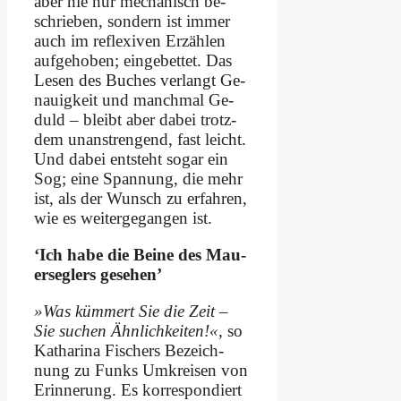
aber nie nur me­cha­nisch be­
schrie­ben, son­dern ist im­mer
auch im re­fle­xi­ven Er­zäh­len
auf­ge­ho­ben; ein­ge­bet­tet. Das
Le­sen des Bu­ches ver­langt Ge­
nau­ig­keit und manch­mal Ge­
duld – bleibt aber da­bei trotz­
dem un­an­stren­gend, fast leicht.
Und da­bei ent­steht so­gar ein
Sog; ei­ne Span­nung, die mehr
ist, als der Wunsch zu er­fah­ren,
wie es wei­ter­ge­gan­gen ist.
‘Ich ha­be die Bei­ne des Mau­
er­seg­lers ge­se­hen’
»Was küm­mert Sie die Zeit –
Sie su­chen Ähn­lich­kei­ten!«
, so
Ka­tha­ri­na Fi­schers Be­zeich­
nung zu Funks Um­krei­sen von
Er­in­ne­rung. Es kor­re­spon­diert