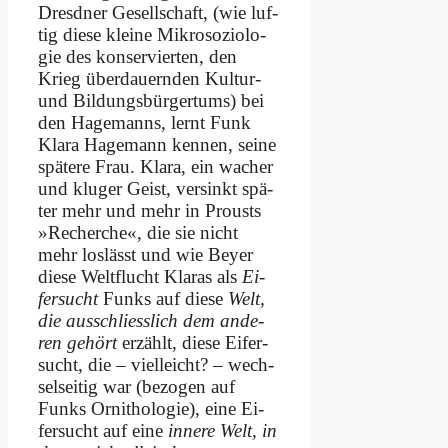
Dresd­ner Ge­sell­schaft, (wie luf­
tig die­se klei­ne Mi­kro­so­zio­lo­
gie des kon­ser­vier­ten, den
Krieg über­dau­ern­den Kul­tur-
und Bil­dungs­bür­ger­tums) bei
den Ha­ge­manns, lernt Funk
Kla­ra Ha­ge­mann ken­nen, sei­ne
spä­te­re Frau. Kla­ra, ein wa­cher
und klu­ger Geist, ver­sinkt spä­
ter mehr und mehr in Prousts
»Re­cher­che«, die sie nicht
mehr los­lässt und wie Bey­er
die­se Welt­flucht Kla­ras als
Ei­
fer­sucht
Funks auf die­se
Welt,
die aus­schliess­lich dem an­de­
ren ge­hört
er­zählt, die­se Ei­fer­
sucht, die – viel­leicht? – wech­
sel­sei­tig war (be­zo­gen auf
Funks Or­ni­tho­lo­gie), ei­ne Ei­
fer­sucht auf ei­ne
in­ne­re Welt, in