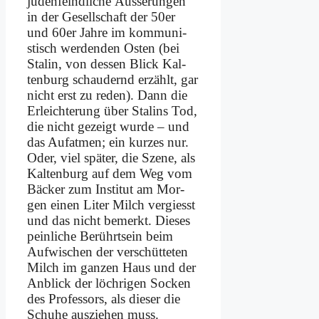
ju­den­feind­li­che Äu­sse­run­gen
in der Ge­sell­schaft der 50er
und 60er Jah­re im kom­mu­ni­
stisch wer­den­den Osten (bei
Sta­lin, von des­sen Blick Kal­
ten­burg schau­dernd er­zählt, gar
nicht erst zu re­den). Dann die
Er­leich­te­rung über Sta­lins Tod,
die nicht ge­zeigt wur­de – und
das Auf­at­men; ein kur­zes nur.
Oder, viel spä­ter, die Sze­ne, als
Kal­ten­burg auf dem Weg vom
Bäcker zum In­sti­tut am Mor­
gen ei­nen Li­ter Milch ver­giesst
und das nicht be­merkt. Die­ses
pein­li­che Be­rührtsein beim
Auf­wi­schen der ver­schüt­te­ten
Milch im gan­zen Haus und der
An­blick der löch­ri­gen Socken
des Pro­fes­sors, als die­ser die
Schu­he aus­zie­hen muss.