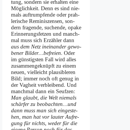
tung, son­dern sie er­hal­ten ei­ne
Mög­lich­keit. Denn es sind nie­
mals auf­trump­fen­de oder prah­
le­ri­sche Re­mi­nis­zen­sen, son­
dern fra­gen­de, su­chen­de, opa­ke
Er­in­ne­rungs­fet­zen und manch­
mal muss sich Er­zäh­ler dann
aus dem Netz in­ein­an­der ge­wo­
be­ner Bilder…befreien
. Oder
im gün­stig­sten Fall wird al­les
zu­sam­men­ge­knüpft zu ei­nem
neu­en, viel­leicht plau­si­ble­ren
Bild; im­mer noch oft ge­nug in
der Vag­heit ver­blei­bend. Und
manch­mal dann ein Seuf­zen:
Man glaubt, die Welt nie­mals
schär­fer zu beobachten…und
dann muss man sich ein­ge­ste­
hen, man hat vor lau­ter Auf­re­
gung für nichts, we­der für die
ei­ge­ne Per­son noch für das