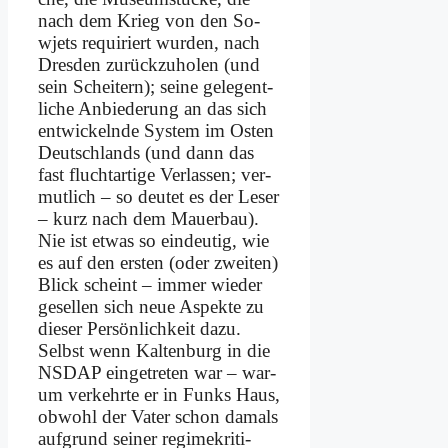
nach dem Krieg von den So­
wjets re­qui­riert wur­den, nach
Dres­den zu­rück­zu­ho­len (und
sein Schei­tern); sei­ne ge­le­gent­
li­che An­bie­de­rung an das sich
ent­wickeln­de Sy­stem im Osten
Deutsch­lands (und dann das
fast flucht­ar­ti­ge Ver­las­sen; ver­
mut­lich – so deu­tet es der Le­ser
– kurz nach dem Mau­er­bau).
Nie ist et­was so ein­deu­tig, wie
es auf den er­sten (oder zwei­ten)
Blick scheint – im­mer wie­der
ge­sel­len sich neue Aspek­te zu
die­ser Per­sön­lich­keit da­zu.
Selbst wenn Kal­ten­burg in die
NSDAP ein­ge­tre­ten war – war­
um ver­kehr­te er in Funks Haus,
ob­wohl der Va­ter schon da­mals
auf­grund sei­ner re­gime­kri­ti­