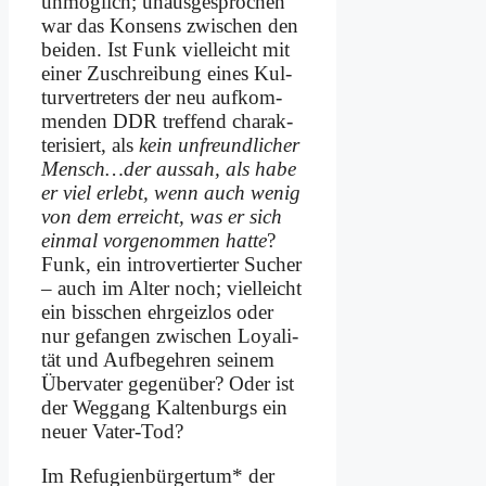
un­mög­lich; un­aus­ge­spro­chen
war das Kon­sens zwi­schen den
bei­den. Ist Funk viel­leicht mit
ei­ner Zu­schrei­bung ei­nes Kul­
tur­ver­tre­ters der neu auf­kom­
men­den DDR tref­fend cha­rak­
te­ri­siert, als
kein un­freund­li­cher
Mensch…der aus­sah, als ha­be
er viel er­lebt, wenn auch we­nig
von dem er­reicht, was er sich
ein­mal vor­ge­nom­men hat­te
?
Funk, ein in­tro­ver­tier­ter Su­cher
– auch im Al­ter noch; viel­leicht
ein biss­chen ehr­geiz­los oder
nur ge­fan­gen zwi­schen Loya­li­
tät und Auf­be­geh­ren sei­nem
Über­va­ter ge­gen­über? Oder ist
der Weg­gang Kal­ten­burgs ein
neu­er Va­ter-Tod?
Im Re­fu­gi­en­bür­ger­tum* der