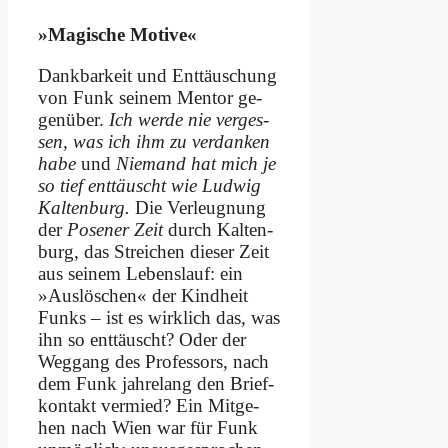
»Ma­gi­sche Mo­ti­ve«
Dank­bar­keit und Ent­täu­schung
von Funk sei­nem Men­tor ge­
gen­über.
Ich wer­de nie ver­ges­
sen, was ich ihm zu ver­dan­ken
ha­be
und
Nie­mand hat mich je
so tief ent­täuscht wie Lud­wig
Kal­ten­burg.
Die Ver­leug­nung
der
Po­se­ner Zeit
durch Kal­ten­
burg, das Strei­chen die­ser Zeit
aus sei­nem Le­bens­lauf: ein
»Aus­lö­schen« der Kind­heit
Funks – ist es wirk­lich das, was
ihn so ent­täuscht? Oder der
Weg­gang des Pro­fes­sors, nach
dem Funk jah­re­lang den Brief­
kon­takt ver­mied? Ein Mit­ge­
hen nach Wien war für Funk