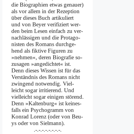
die Bio­gra­phien et­was ge­nau­er)
als vor al­lem in der Re­zep­ti­on
über die­ses Buch ar­ti­ku­liert
und von Bey­er ve­ri­fi­ziert wer­
den beim Le­sen ein­fach zu ver­
nach­läs­si­gen und die Prot­ago­
ni­sten des Ro­mans durch­ge­
hend als fik­ti­ve Fi­gu­ren zu
»neh­men«, de­ren Bio­gra­fie so­
zu­sa­gen »an­ge­dich­tet« ist.
Denn die­ses Wis­sen ist für das
Ver­ständ­nis des Ro­mans nicht
zwin­gend not­wen­dig. Viel­
leicht so­gar ir­ri­tie­rend. Und
viel­leicht so­gar ei­ni­gen stö­rend.
Denn »Kal­ten­burg« ist kei­nes­
falls ein Psy­cho­gramm von
Kon­rad Lo­renz (oder von Beu­
ys oder von Siel­mann).
.-.-.-.-.-.-.-.-.