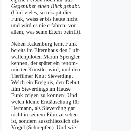
Ge­gen­über ei­nen Blick ge­habt
.
(Und vie­les, so re­ka­pi­tu­liert
Funk, weiss er bis heu­te nicht
und wird es nie er­fah­ren; vor
al­lem, was sei­ne El­tern be­trifft).
Ne­ben Kal­ten­burg lernt Funk
be­reits im El­tern­haus den Luft­
waf­fen­pi­lo­ten Mar­tin Speng­ler
ken­nen, der spä­ter ein re­nom­
mier­ter Künst­ler wird, und den
Tier­fil­mer Knut Sie­ver­ding.
Welch ein Er­eig­nis, den De­but­
film Sie­ver­dings im Hau­se
Funk zei­gen zu kön­nen! Und
welch klei­ne Ent­täu­schung für
Her­mann, als Sie­ver­ding gar
nicht in sei­nem Film zu se­hen
ist, son­dern aus­schliess­lich die
Vö­gel (Schnep­fen). Und wie