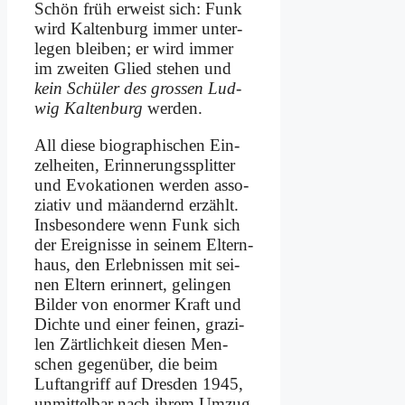
Schön früh er­weist sich: Funk
wird Kal­ten­burg im­mer un­ter­
le­gen blei­ben; er wird im­mer
im zwei­ten Glied ste­hen und
kein Schü­ler des gro­ssen Lud­
wig Kal­ten­burg
wer­den.
All die­se bio­gra­phi­schen Ein­
zel­hei­ten, Er­in­ne­rungs­split­ter
und Evo­ka­tio­nen wer­den as­so­
zia­tiv und mä­an­dernd er­zählt.
Ins­be­son­de­re wenn Funk sich
der Er­eig­nis­se in sei­nem El­tern­
haus, den Er­leb­nis­sen mit sei­
nen El­tern er­in­nert, ge­lin­gen
Bil­der von enor­mer Kraft und
Dich­te und ei­ner fei­nen, gra­zi­
len Zärt­lich­keit die­sen Men­
schen ge­gen­über, die beim
Luft­an­griff auf Dres­den 1945,
un­mit­tel­bar nach ih­rem Um­zug