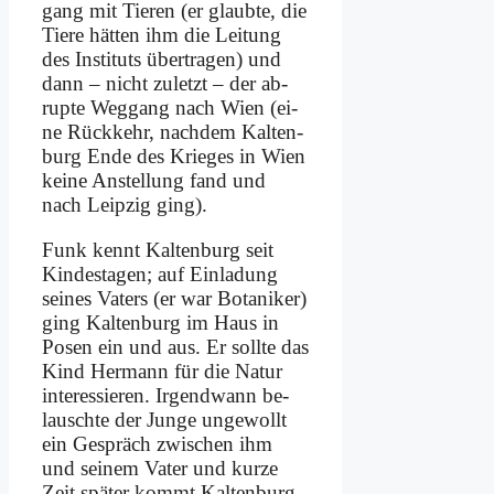
gang mit Tie­ren (er glaub­te, die
Tie­re hät­ten ihm die Lei­tung
des In­sti­tuts über­tra­gen) und
dann – nicht zu­letzt – der ab­
rup­te Weg­gang nach Wien (ei­
ne Rück­kehr, nach­dem Kal­ten­
burg En­de des Krie­ges in Wien
kei­ne An­stel­lung fand und
nach Leip­zig ging).
Funk kennt Kal­ten­burg seit
Kin­desta­gen; auf Ein­la­dung
sei­nes Va­ters (er war Bo­ta­ni­ker)
ging Kal­ten­burg im Haus in
Po­sen ein und aus. Er soll­te das
Kind Her­mann für die Na­tur
in­ter­es­sie­ren. Ir­gend­wann be­
lausch­te der Jun­ge un­ge­wollt
ein Ge­spräch zwi­schen ihm
und sei­nem Va­ter und kur­ze
Zeit spä­ter kommt Kal­ten­burg