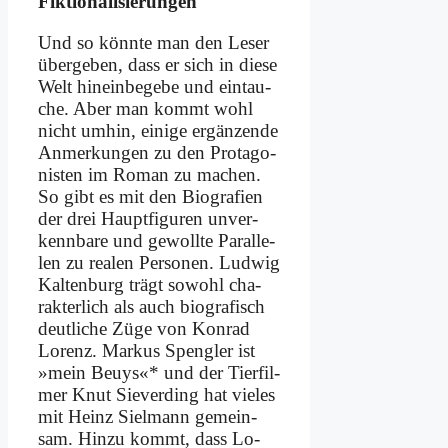
Fik­tio­na­li­sie­run­gen
Und so könn­te man den Le­ser
über­ge­ben, dass er sich in die­se
Welt hin­ein­be­ge­be und ein­tau­
che. Aber man kommt wohl
nicht um­hin, ei­ni­ge er­gän­zen­de
An­mer­kun­gen zu den Prot­ago­
ni­sten im Ro­man zu ma­chen.
So gibt es mit den Bio­gra­fien
der drei Haupt­fi­gu­ren un­ver­
kenn­ba­re und ge­woll­te Par­al­le­
len zu rea­len Per­so­nen. Lud­wig
Kal­ten­burg trägt so­wohl cha­
rak­ter­lich als auch bio­gra­fisch
deut­li­che Zü­ge von Kon­rad
Lo­renz. Mar­kus Speng­ler ist
»mein Beu­ys«* und der Tier­fil­
mer Knut Sie­ver­ding hat vie­les
mit Heinz Siel­mann ge­mein­
sam. Hin­zu kommt, dass Lo­