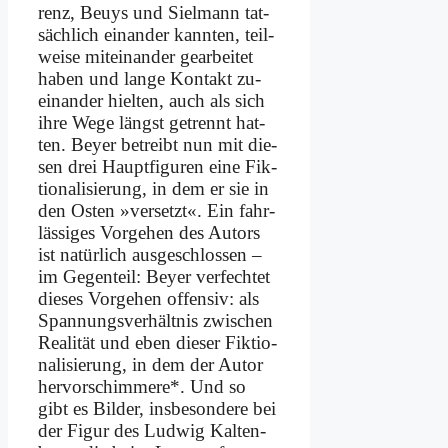
renz, Beu­ys und Siel­mann tat­
säch­lich ein­an­der kann­ten, teil­
wei­se mit­ein­an­der ge­ar­bei­tet
ha­ben und lan­ge Kon­takt zu­
ein­an­der hiel­ten, auch als sich
ih­re We­ge längst ge­trennt hat­
ten. Bey­er be­treibt nun mit die­
sen drei Haupt­fi­gu­ren ei­ne Fik­
tio­na­li­sie­rung, in dem er sie in
den Osten »ver­setzt«. Ein fahr­
läs­si­ges Vor­ge­hen des Au­tors
ist na­tür­lich aus­ge­schlos­sen –
im Ge­gen­teil: Bey­er ver­fech­tet
die­ses Vor­ge­hen of­fen­siv: als
Span­nungs­ver­hält­nis zwi­schen
Rea­li­tät und eben die­ser Fik­tio­
na­li­sie­rung, in dem der Au­tor
her­vor­schim­me­re*. Und so
gibt es Bil­der, ins­be­son­de­re bei
der Fi­gur des Lud­wig Kal­ten­