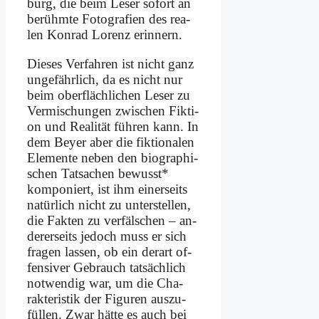
burg, die beim Le­ser so­fort an
be­rühm­te Fo­to­gra­fien des rea­
len Kon­rad Lo­renz er­in­nern.
Die­ses Ver­fah­ren ist nicht ganz
un­ge­fähr­lich, da es nicht nur
beim ober­fläch­li­chen Le­ser zu
Ver­mi­schun­gen zwi­schen Fik­ti­
on und Rea­li­tät füh­ren kann. In
dem Bey­er aber die fik­tio­na­len
Ele­men­te ne­ben den bio­gra­phi­
schen Tat­sa­chen be­wusst*
kom­po­niert, ist ihm ei­ner­seits
na­tür­lich nicht zu un­ter­stel­len,
die Fak­ten zu ver­fäl­schen – an­
de­rer­seits je­doch muss er sich
fra­gen las­sen, ob ein der­art of­
fen­si­ver Ge­brauch tat­säch­lich
not­wen­dig war, um die Cha­
rak­te­ri­stik der Fi­gu­ren aus­zu­
fül­len. Zwar hät­te es auch bei