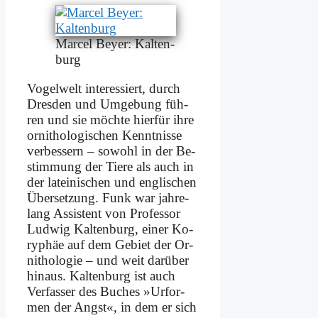
Mar­cel Bey­er: Kal­ten­
burg
Vo­gel­welt in­ter­es­siert, durch
Dres­den und Um­ge­bung füh­
ren und sie möch­te hier­für ih­re
or­ni­tho­lo­gi­schen Kennt­nis­se
ver­bes­sern – so­wohl in der Be­
stim­mung der Tie­re als auch in
der la­tei­ni­schen und eng­li­schen
Über­set­zung. Funk war jah­re­
lang As­si­stent von Pro­fes­sor
Lud­wig Kal­ten­burg, ei­ner Ko­
ry­phäe auf dem Ge­biet der Or­
ni­tho­lo­gie – und weit dar­über
hin­aus. Kal­ten­burg ist auch
Ver­fas­ser des Bu­ches »Ur­for­
men der Angst«, in dem er sich