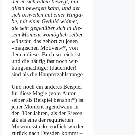
der er sich al­lein be­wegt, nur
al­lein be­we­gen kann, und der
sich bis­wei­len mit ei­ner Hin­ga­
be, mit ei­ner Ge­duld wid­met,
die sein ge­gen­über sich in die­
sem Mo­ment wo­mög­lich sel­ber
wünscht
, das ge­hört zu je­nen
»ma­gi­schen Mo­ti­ven«*, von
de­nen die­ses Buch so reich ist
und die häu­fig fast noch wir­
kungs­mäch­ti­ger (dau­ern­der)
sind als die Haupt­er­zähl­strän­ge.
Und noch ein an­de­res Bei­spiel
für die­se Ma­gie (vom Au­tor
sel­ber als Bei­spiel be­nannt*) ist
je­ner Mo­ment ir­gend­wann in
den 80er Jah­ren, als der Rie­sen­
alk als ei­ne der re­qui­rier­ten
Mu­se­ums­stücke end­lich wie­der
zu­rück nach Dres­den kommt –