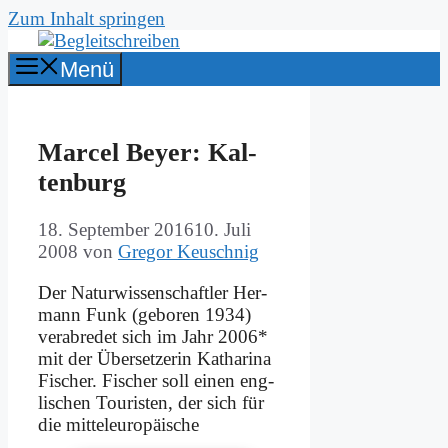
Zum Inhalt springen
Menü
Mar­cel Bey­er: Kal­
ten­burg
18. September 2016
10. Juli
2008
von
Gregor Keuschnig
Der Na­tur­wis­sen­schaft­ler Her­
mann Funk (ge­bo­ren 1934)
ver­ab­re­det sich im Jahr 2006*
mit der Über­set­ze­rin Ka­tha­ri­na
Fi­scher. Fi­scher soll ei­nen eng­
li­schen Tou­ri­sten, der sich für
die mit­tel­eu­ro­päi­sche