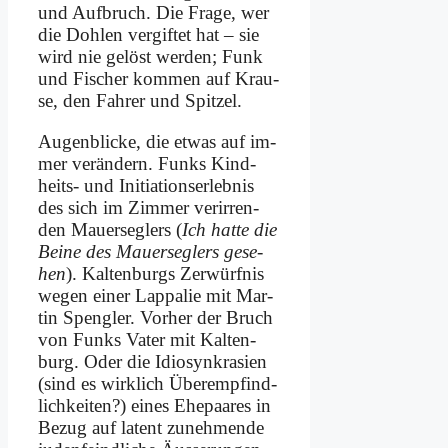
und Auf­bruch. Die Fra­ge, wer
die Doh­len ver­gif­tet hat – sie
wird nie ge­löst wer­den; Funk
und Fi­scher kom­men auf Krau­
se, den Fah­rer und Spit­zel.
Au­gen­blicke, die et­was auf im­
mer ver­än­dern. Funks Kind­
heits- und In­itia­ti­ons­er­leb­nis
des sich im Zim­mer ver­ir­ren­
den Mau­er­seg­lers (
Ich hat­te die
Bei­ne des Mau­er­seg­lers ge­se­
hen
). Kal­ten­burgs Zer­würf­nis
we­gen ei­ner Lap­pa­lie mit Mar­
tin Speng­ler. Vor­her der Bruch
von Funks Va­ter mit Kal­ten­
burg. Oder die Idio­syn­kra­si­en
(sind es wirk­lich Über­emp­find­
lich­kei­ten?) ei­nes Ehe­paa­res in
Be­zug auf la­tent zu­neh­men­de