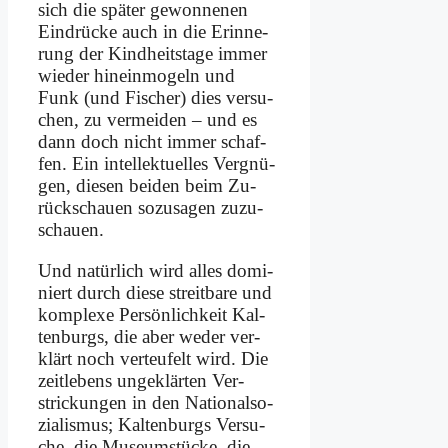
sich die spä­ter ge­won­ne­nen
Ein­drücke auch in die Er­in­ne­
rung der Kind­heits­ta­ge im­mer
wie­der hin­ein­mo­geln und
Funk (und Fi­scher) dies ver­su­
chen, zu ver­mei­den – und es
dann doch nicht im­mer schaf­
fen. Ein in­tel­lek­tu­el­les Ver­gnü­
gen, die­sen bei­den beim Zu­
rück­schau­en so­zu­sa­gen zu­zu­
schau­en.
Und na­tür­lich wird al­les do­mi­
niert durch die­se streit­ba­re und
kom­ple­xe Per­sön­lich­keit Kal­
ten­burgs, die aber we­der ver­
klärt noch ver­teu­felt wird. Die
zeit­le­bens un­ge­klär­ten Ver­
strickun­gen in den Na­tio­nal­so­
zia­lis­mus; Kal­ten­burgs Ver­su­
che, die Mu­se­ums­tücke, die