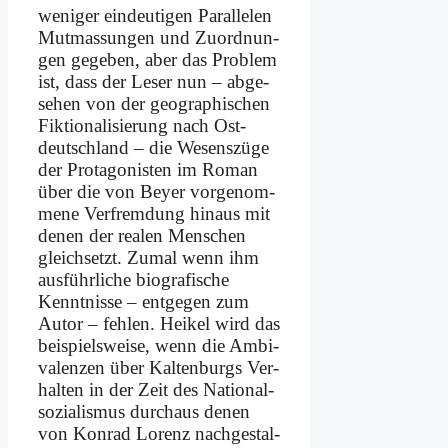
we­ni­ger ein­deu­ti­gen Par­al­le­len
Mut­ma­ssun­gen und Zu­ord­nun­
gen ge­ge­ben, aber das Pro­blem
ist, dass der Le­ser nun – ab­ge­
se­hen von der geo­gra­phi­schen
Fik­tio­na­li­sie­rung nach Ost­
deutsch­land – die We­sens­zü­ge
der Prot­ago­ni­sten im Ro­man
über die von Bey­er vor­ge­nom­
me­ne Ver­frem­dung hin­aus mit
de­nen der rea­len Men­schen
gleich­setzt. Zu­mal wenn ihm
aus­führ­li­che bio­gra­fi­sche
Kennt­nis­se – ent­ge­gen zum
Au­tor – feh­len. Hei­kel wird das
bei­spiels­wei­se, wenn die Am­bi­
va­len­zen über Kal­ten­burgs Ver­
hal­ten in der Zeit des Na­tio­nal­
so­zia­lis­mus durch­aus de­nen
von Kon­rad Lo­renz nach­ge­stal­