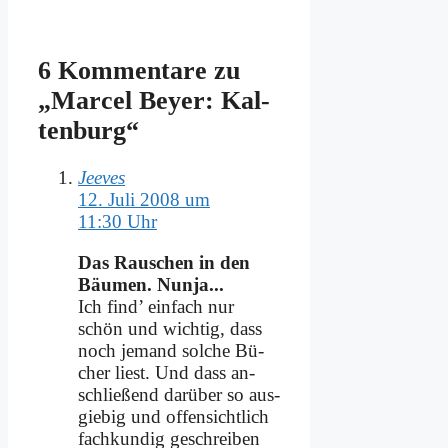
6 Kommentare zu
„Mar­cel Bey­er: Kal­
ten­burg“
Jeeves
12. Juli 2008 um
11:30 Uhr
Das Rau­schen in den
Bäu­men. Nun­ja...
Ich find’ ein­fach nur
schön und wich­tig, dass
noch je­mand sol­che Bü­
cher liest. Und dass an­
schlie­ßend dar­über so aus­
gie­big und of­fen­sicht­lich
fach­kun­dig ge­schrei­ben