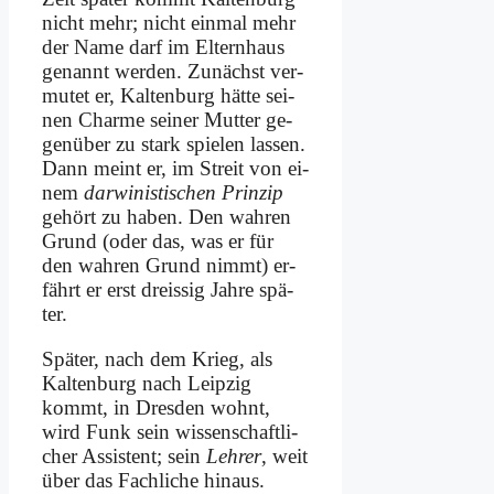
nicht mehr; nicht ein­mal mehr
der Na­me darf im El­tern­haus
ge­nannt wer­den. Zu­nächst ver­
mu­tet er, Kal­ten­burg hät­te sei­
nen Charme sei­ner Mut­ter ge­
gen­über zu stark spie­len las­sen.
Dann meint er, im Streit von ei­
nem
dar­wi­ni­sti­schen Prin­zip
ge­hört zu ha­ben. Den wah­ren
Grund (oder das, was er für
den wah­ren Grund nimmt) er­
fährt er erst drei­ssig Jah­re spä­
ter.
Spä­ter, nach dem Krieg, als
Kal­ten­burg nach Leip­zig
kommt, in Dres­den wohnt,
wird Funk sein wis­sen­schaft­li­
cher As­si­stent; sein
Leh­rer
, weit
über das Fach­li­che hin­aus.