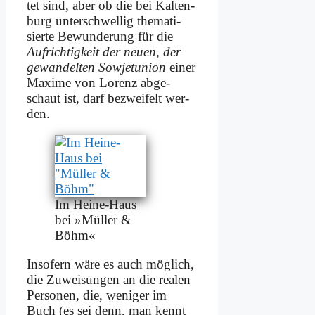
tet sind, aber ob die bei Kal­ten­
burg un­ter­schwel­lig the­ma­ti­
sier­te Be­wun­de­rung für die
Auf­rich­tig­keit der neu­en, der
ge­wan­del­ten So­wjet­uni­on
ei­ner
Ma­xi­me von Lo­renz ab­ge­
schaut ist, darf be­zwei­felt wer­
den.
Im Hei­ne-Haus
bei »Mül­ler &
Böhm«
In­so­fern wä­re es auch mög­lich,
die Zu­wei­sun­gen an die rea­len
Per­so­nen, die, we­ni­ger im
Buch (es sei denn, man kennt