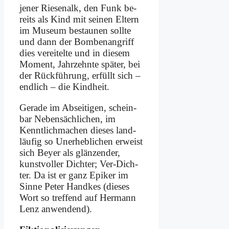
je­ner Rie­sen­alk, den Funk be­
reits als Kind mit sei­nen El­tern
im Mu­se­um be­stau­nen soll­te
und dann der Bom­ben­an­griff
dies ver­ei­tel­te und in die­sem
Mo­ment, Jahr­zehn­te spä­ter, bei
der Rück­füh­rung, er­füllt sich –
end­lich – die Kind­heit.
Ge­ra­de im Ab­sei­ti­gen, schein­
bar Ne­ben­säch­li­chen, im
Kennt­lich­ma­chen die­ses land­
läu­fig so Un­er­heb­li­chen er­weist
sich Bey­er als glän­zen­der,
kunst­vol­ler Dich­ter; Ver-Dich­
ter. Da ist er ganz Epi­ker im
Sin­ne Pe­ter Hand­kes (die­ses
Wort so tref­fend auf Her­mann
Lenz an­wen­dend).