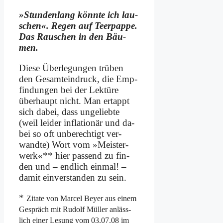
»Stun­den­lang könn­te ich lau­
schen«. Re­gen auf Teer­pap­pe.
Das Rau­schen in den Bäu­
men.
Die­se Über­le­gun­gen trü­ben
den Ge­samt­ein­druck, die Emp­
fin­dun­gen bei der Lek­tü­re
über­haupt nicht. Man er­tappt
sich da­bei, dass un­ge­lieb­te
(weil lei­der in­fla­tio­när und da­
bei so oft un­be­rech­tigt ver­
wand­te) Wort vom »Mei­ster­
werk«** hier pas­send zu fin­
den und – end­lich ein­mal! –
da­mit ein­ver­stan­den zu sein.
*
Zi­ta­te von Mar­cel Bey­er aus ei­nem
Ge­spräch mit Ru­dolf Mül­ler an­läss­
lich ei­ner Le­sung vom 03.07.08 im