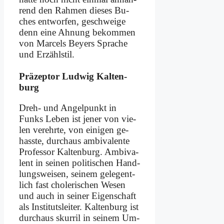
rend den Rah­men die­ses Bu­
ches ent­wor­fen, ge­schwei­ge
denn ei­ne Ah­nung be­kom­men
von Mar­cels Bey­ers Spra­che
und Er­zähl­stil.
Prä­zep­tor Lud­wig Kal­ten­
burg
Dreh- und An­gel­punkt in
Funks Le­ben ist je­ner von vie­
len ver­ehr­te, von ei­ni­gen ge­
hass­te, durch­aus am­bi­va­len­te
Pro­fes­sor Kal­ten­burg. Am­bi­va­
lent in sei­nen po­li­ti­schen Hand­
lungs­wei­sen, sei­nem ge­le­gent­
lich fast cho­le­ri­schen We­sen
und auch in sei­ner Ei­gen­schaft
als In­sti­tuts­lei­ter. Kal­ten­burg ist
durch­aus skur­ril in sei­nem Um­