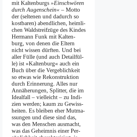
mit Kal­ten­burgs
»Ein­schwö­ren
durch Au­gen­schein«
– Mot­to
der (sel­te­nen und da­durch so
kost­ba­ren) abend­li­chen, heim­li­
chen Wald­streif­zü­ge des Kin­des
Her­mann Funk mit Kal­ten­
burg, von de­nen die El­tern
nicht wis­sen dürf­ten. Und bei
al­ler Fül­le (und auch De­tail­fül­
le) ist »Kal­ten­burg« auch ein
Buch über die Ver­geb­lich­keit
so et­was wie Re­kon­struk­ti­on
durch Er­in­ne­rung. Al­les nur
An­nä­he­run­gen, Split­ter, die im
Ide­al­fall – viel­leicht – zu In­di­
zi­en wer­den; kaum zu Ge­wiss­
hei­ten. Es blei­ben eher Mut­ma­
ssun­gen und die­se sind das,
was den Men­schen aus­macht,
was das Ge­heim­nis ei­ner Per­