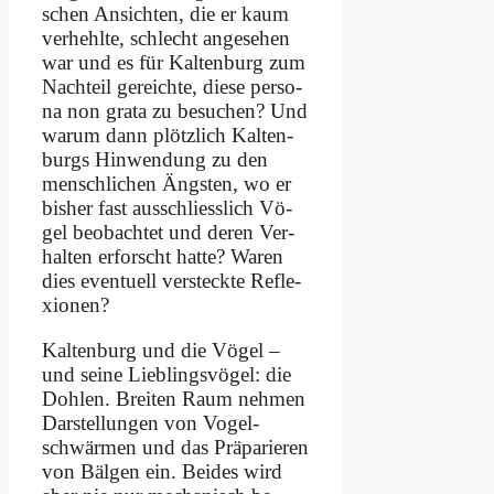
schen An­sich­ten, die er kaum
ver­hehl­te, schlecht an­ge­se­hen
war und es für Kal­ten­burg zum
Nach­teil ge­reich­te, die­se per­so­
na non gra­ta zu be­su­chen? Und
war­um dann plötz­lich Kal­ten­
burgs Hin­wen­dung zu den
mensch­li­chen Äng­sten, wo er
bis­her fast aus­schliess­lich Vö­
gel be­ob­ach­tet und de­ren Ver­
hal­ten er­forscht hat­te? Wa­ren
dies even­tu­ell ver­steck­te Re­fle­
xio­nen?
Kal­ten­burg und die Vö­gel –
und sei­ne Lieb­lings­vö­gel: die
Doh­len. Brei­ten Raum neh­men
Dar­stel­lun­gen von Vo­gel­
schwär­men und das Prä­pa­rie­ren
von Bäl­gen ein. Bei­des wird