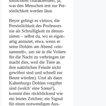
sön­lich­keit cha­rak­te­ri­siert, ja,
was den Men­schen erst zur Per­
sön­lich­keit wer­den lässt.
Bey­er ge­lingt es vir­tu­os, die
Per­sön­lich­keit des Pro­fes­sors
nie als Schrul­lig­keit zu de­nun­
zie­ren – selbst da, wo es ei­gen­
ar­tig an­mu­tet, et­wa, wenn er
sei­ne Doh­len am Abend »ein­
sam­melt«, um sie in die Vo­lie­re
für die Nacht zu ver­brin­gen (er
macht dies, weil die Tie­re an
ih­re na­tür­li­chen Fein­de nicht
ge­wöhnt sind und schnell zur
Beu­te wür­den). Und als dann
Kal­ten­burgs Doh­len ver­gif­tet
sind (welch’ ei­ne Sze­ne!),
kommt dies rück­blickend wie
ein letz­tes Zei­chen; ein Si­gnal
für ei­nen not­wen­di­gen Aus-