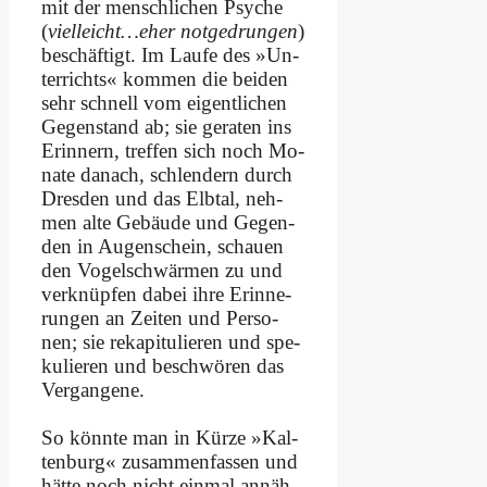
mit der mensch­li­chen Psy­che
(
vielleicht…eher not­ge­drun­gen
)
be­schäf­tigt. Im Lau­fe des »Un­
ter­richts« kom­men die bei­den
sehr schnell vom ei­gent­li­chen
Ge­gen­stand ab; sie ge­ra­ten ins
Er­in­nern, tref­fen sich noch Mo­
na­te da­nach, schlen­dern durch
Dres­den und das Elb­tal, neh­
men al­te Ge­bäu­de und Ge­gen­
den in Au­gen­schein, schau­en
den Vo­gel­schwär­men zu und
ver­knüp­fen da­bei ih­re Er­in­ne­
run­gen an Zei­ten und Per­so­
nen; sie re­ka­pi­tu­lie­ren und spe­
ku­lie­ren und be­schwö­ren das
Ver­gan­ge­ne.
So könn­te man in Kür­ze »Kal­
ten­burg« zu­sam­men­fas­sen und
hät­te noch nicht ein­mal an­näh­