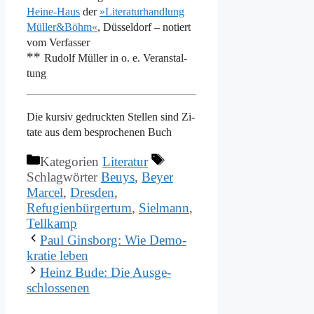
Hei­ne-Haus
der
»Li­te­ra­tur­hand­lung
Müller&Böhm«
, Düs­sel­dorf – no­tiert
vom Ver­fas­ser
**
Ru­dolf Mül­ler in o. e. Ver­an­stal­
tung
Die kur­siv ge­druck­ten Stel­len sind Zi­
ta­te aus dem be­spro­che­nen Buch
Kategorien
Literatur
Schlagwörter
Beuys
,
Beyer
Marcel
,
Dresden
,
Refugienbürgertum
,
Sielmann
,
Tellkamp
Paul Gins­borg: Wie De­mo­
kra­tie le­ben
Heinz Bu­de: Die Aus­ge­
schlos­se­nen