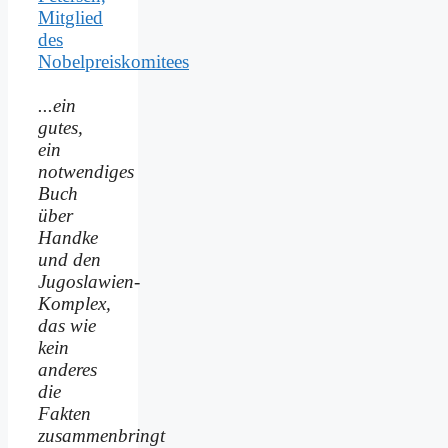
Mitglied
des
Nobelpreiskomitees
...ein
gutes,
ein
notwendiges
Buch
über
Handke
und den
Jugoslawien-
Komplex,
das wie
kein
anderes
die
Fakten
zusammenbringt