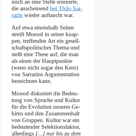
mich an ei­ne Stel­le er­in­ner­te,
die an­schei­nend
bei Thi­lo Sar­
ra­zin
wie­der auf­taucht war.
Auf et­wa ein­ein­halb Sei­ten
streift Mo­nod in sei­ner knap­
pen, tref­fen­den Art ein ge­sell­
schafts­po­li­ti­sches The­ma und
stellt ei­ne The­se auf, die man
als ei­nen der Haupt­punk­te
(wenn nicht so­gar den Kern)
von Sar­ra­zins Ar­gu­men­ta­ti­on
be­zeich­nen kann.
Mo­nod dis­ku­tiert die Be­deu­
tung von Spra­che und Kul­tur
für die Evo­lu­ti­on un­se­res Ge­
hirns und den Zu­sam­men­halt
von Grup­pen. Kul­tur war ein
be­deu­ten­der Se­lek­ti­ons­fak­tor,
al­ler­dings
[…] nur bis zu dem