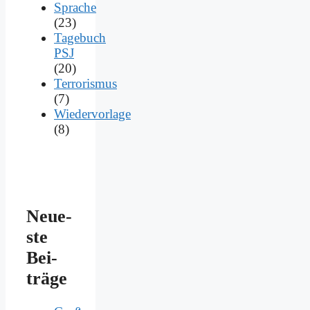
Sprache
(23)
Tagebuch
PSJ
(20)
Terrorismus
(7)
Wiedervorlage
(8)
Neue­
ste
Bei­
trä­ge