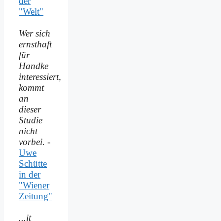
der
"Welt"
Wer sich
ernsthaft
für
Handke
interessiert,
kommt
an
dieser
Studie
nicht
vorbei.
-
Uwe
Schütte
in der
"Wiener
Zeitung"
...it