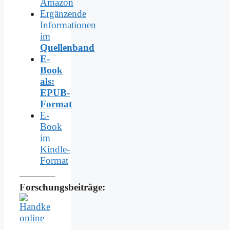
Amazon
Ergänzende
Informationen
im
Quellenband
E-
Book
als:
EPUB-
Format
E-
Book
im
Kindle-
Format
Forschungsbeiträge: