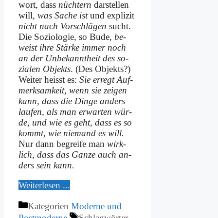
wort, dass
nüch­tern
dar­stel­len
will,
was Sa­che ist
und ex­pli­zit
nicht nach Vor­schlä­gen
sucht.
Die So­zio­lo­gie, so Bu­de,
be­
weist ih­re Stär­ke im­mer noch
an der Un­be­kannt­heit des so­
zia­len Ob­jekts
. (Des Ob­jekts?)
Wei­ter heisst es:
Sie er­regt Auf­
merk­sam­keit, wenn sie zei­gen
kann, dass die Din­ge an­ders
lau­fen, als man er­war­ten wür­
de, und wie es geht, dass es so
kommt, wie nie­mand es will.
Nur dann be­grei­fe man
wirk­
lich, dass das Gan­ze auch an­
ders sein kann.
Wei­ter­le­sen ...
Kategorien
Moderne und
Postmoderne
Schlagwörter