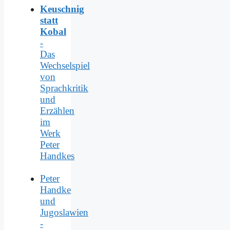
Keuschnig
statt
Kobal
-
Das
Wechselspiel
von
Sprachkritik
und
Erzählen
im
Werk
Peter
Handkes
Peter
Handke
und
Jugoslawien
-