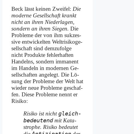
Beck lässt kei­nen Zwei­fel:
Die
mo­der­ne Ge­sell­schaft krankt
nicht an ih­ren Nie­der­la­gen,
son­dern an ih­ren Sie­gen.
Die
Pro­ble­me der von ihm suk­zes­
si­ve ent­wickel­ten Welt­ri­si­ko­ge­
sell­schaft sind dem­zu­fol­ge
nicht Pro­duk­te feh­ler­haf­ten
Han­delns, son­dern im­ma­nent
im Han­deln in mo­der­nen Ge­
sell­schaf­ten an­ge­legt. Die Lö­
sung der Pro­ble­me der Welt hat
wie­der neue Pro­ble­me ge­schaf­
fen. Die­se Pro­ble­me nennt er
Ri­si­ko:
gleich­
Ri­si­ko ist nicht
be­deu­tend
mit Ka­ta­
stro­phe. Ri­si­ko be­deu­tet
An­ti­zi­pa­ti­on
die
der