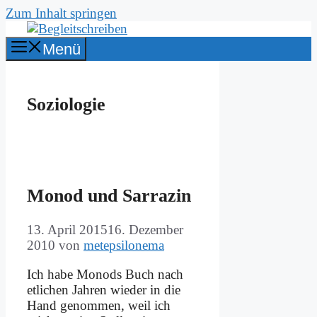
Zum Inhalt springen
Menü
Soziologie
Mo­nod und Sar­ra­zin
13. April 2015
16. Dezember
2010
von
metepsilonema
Ich ha­be Mo­n­ods Buch nach
et­li­chen Jah­ren wie­der in die
Hand ge­nom­men, weil ich