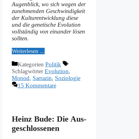
Au­gen­blick, wo sich we­gen der
zu­neh­men­den Ge­schwin­dig­keit
der Kul­tur­ent­wick­lung die­se
und die ge­ne­ti­sche Evo­lu­ti­on
voll­stän­dig von ein­an­der lö­sen
soll­ten.
Wei­ter­le­sen ...
Kategorien
Politik
Schlagwörter
Evolution
,
Monod
,
Sarrazin
,
Soziologie
15 Kommentare
Heinz Bu­de: Die Aus­
ge­schlos­se­nen