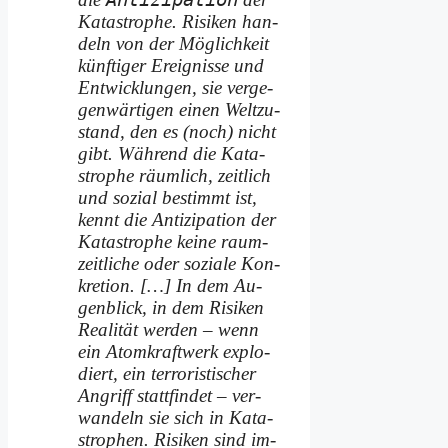
Ka­ta­stro­phe. Ri­si­ken han­
deln von der Mög­lich­keit
künf­ti­ger Er­eig­nis­se und
Ent­wick­lun­gen, sie ver­ge­
gen­wär­ti­gen ei­nen Welt­zu­
stand, den es (noch) nicht
gibt. Wäh­rend die Ka­ta­
stro­phe räum­lich, zeit­lich
und so­zi­al be­stimmt ist,
kennt die An­ti­zi­pa­ti­on der
Ka­ta­stro­phe kei­ne raum-
zeit­li­che oder so­zia­le Kon­
kre­ti­on. […] In dem Au­
gen­blick, in dem Ri­si­ken
Rea­li­tät wer­den – wenn
ein Atom­kraft­werk ex­plo­
diert, ein ter­ro­ri­sti­scher
An­griff statt­fin­det – ver­
wan­deln sie sich in Ka­ta­
stro­phen. Ri­si­ken sind im­