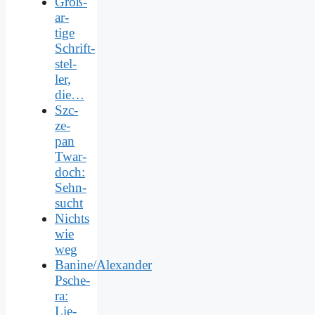
Groß­
ar­
ti­ge
Schrift­
stel­
ler,
die…
Szc­
ze­
pan
Twar­
doch:
Sehn­
sucht
Nichts
wie
weg
Banine/Alexander
Psche­
ra:
Lie­