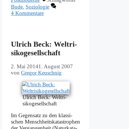
Bude
,
Soziologie
4 Kommentare
Ul­rich Beck: Welt­ri­
si­ko­ge­sell­schaft
2. Mai 2014
1. August 2007
von
Gregor Keuschnig
Ul­rich Beck: Welt­ri­
si­ko­ge­sell­schaft
Im Ge­gen­satz zu den klas­si­
schen Mensch­heits­ka­ta­stro­phen
der Ver­gan­gen­heit (Na­tur­ka­ta­