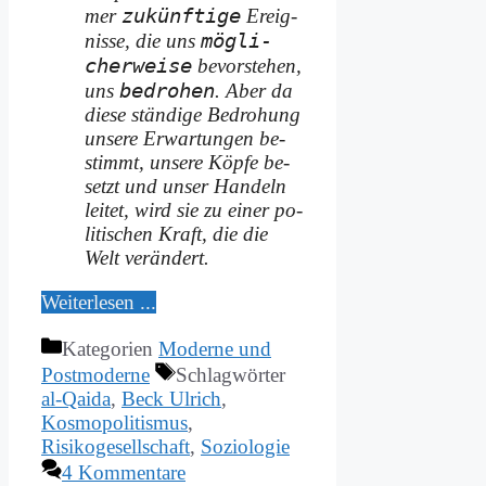
zu­künf­ti­ge
mer
Er­eig­
mög­li­
nis­se, die uns
cher­wei­se
be­vor­ste­hen,
be­dro­hen
uns
. Aber da
die­se stän­di­ge Be­dro­hung
un­se­re Er­war­tun­gen be­
stimmt, un­se­re Köp­fe be­
setzt und un­ser Han­deln
lei­tet, wird sie zu ei­ner po­
li­ti­schen Kraft, die die
Welt ver­än­dert.
Wei­ter­le­sen ...
Kategorien
Moderne und
Postmoderne
Schlagwörter
al-Qaida
,
Beck Ulrich
,
Kosmopolitismus
,
Risikogesellschaft
,
Soziologie
4 Kommentare