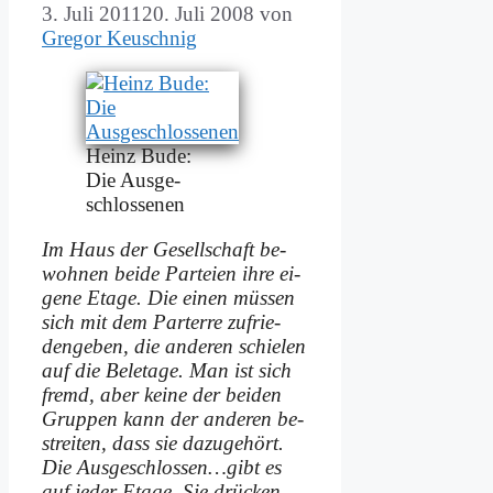
3. Juli 2011
20. Juli 2008
von
Gregor Keuschnig
Heinz Bu­de:
Die Aus­ge­
schlos­se­nen
Im Haus der Ge­sell­schaft be­
woh­nen bei­de Par­tei­en ih­re ei­
ge­ne Eta­ge. Die ei­nen müs­sen
sich mit dem Par­terre zu­frie­
den­ge­ben, die an­de­ren schie­len
auf die Bel­eta­ge. Man ist sich
fremd, aber kei­ne der bei­den
Grup­pen kann der an­de­ren be­
strei­ten, dass sie da­zu­ge­hört.
Die Ausgeschlossen…gibt es
auf je­der Eta­ge. Sie drücken