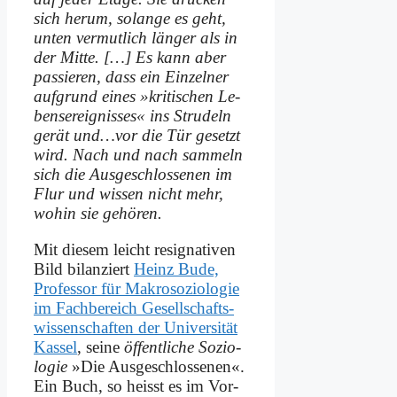
sich her­um, so­lan­ge es geht,
un­ten ver­mut­lich län­ger als in
der Mit­te. […] Es kann aber
pas­sie­ren, dass ein Ein­zel­ner
auf­grund ei­nes »kri­ti­schen Le­
bens­er­eig­nis­ses« ins Stru­deln
ge­rät und…vor die Tür ge­setzt
wird. Nach und nach sam­meln
sich die Aus­ge­schlos­se­nen im
Flur und wis­sen nicht mehr,
wo­hin sie ge­hö­ren.
Mit die­sem leicht re­si­gna­ti­ven
Bild bi­lan­ziert
Heinz Bu­de,
Pro­fes­sor für Ma­kro­so­zio­lo­gie
im Fach­be­reich Ge­sell­schafts­
wis­sen­schaf­ten der Uni­ver­si­tät
Kas­sel
, sei­ne
öf­fent­li­che So­zio­
lo­gie
»Die Aus­ge­schlos­se­nen«.
Ein Buch, so heisst es im Vor­