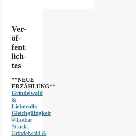
Ver­
öf­
fent­
lich­
tes
**NEUE
ERZÄHLUNG**
Grindelwald
&
Liebevolle
Gleichgültigkeit