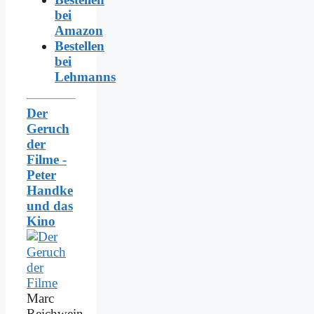
bei
Amazon
Bestellen
bei
Lehmanns
Der
Geruch
der
Filme -
Peter
Handke
und das
Kino
Marc
Reichwein