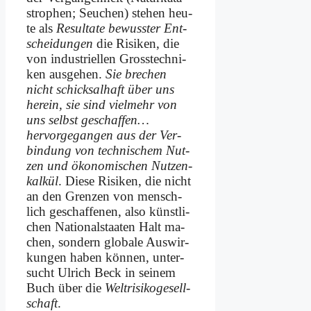
stro­phen; Seu­chen) ste­hen heu­
te als
Re­sul­ta­te be­wuss­ter Ent­
schei­dun­gen
die Ri­si­ken, die
von in­du­stri­el­len Gross­tech­ni­
ken aus­ge­hen.
Sie bre­chen
nicht schick­sal­haft über uns
her­ein, sie sind viel­mehr von
uns selbst geschaffen…
hervorgegangen aus der Ver­
bin­dung von tech­ni­schem Nut­
zen und öko­no­mi­schen Nut­zen­
kal­kül
. Die­se Ri­si­ken, die nicht
an den Gren­zen von mensch­
lich ge­schaf­fe­nen, al­so künst­li­
chen Na­tio­nal­staa­ten Halt ma­
chen, son­dern glo­ba­le Aus­wir­
kun­gen ha­ben kön­nen, un­ter­
sucht Ul­rich Beck in sei­nem
Buch über die
Welt­ri­si­ko­ge­sell­
schaft
.