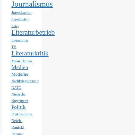
Journalismus
Jugoslawien
Jugoslawien-
Krieg
Literaturbetrieb
Literatur im
TV
Literaturkritik
Mann Thomas
Medien
Moderne
Nachkriegsliteratur
NATO
Nietzsche
Niggemeier
Politik
Postmoderne
Reich-
Ranicki
Religion