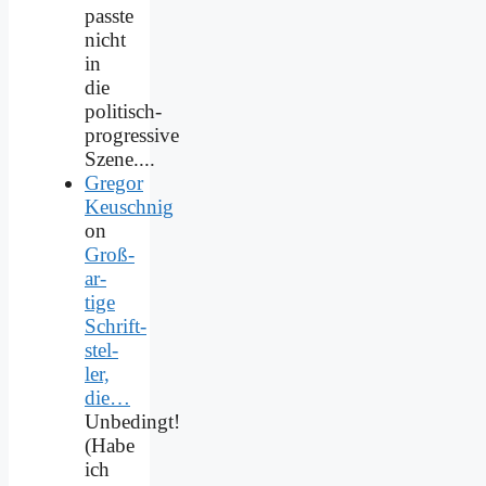
passte
nicht
in
die
politisch-
progressive
Szene....
Gregor
Keuschnig
on
Groß­
ar­
ti­ge
Schrift­
stel­
ler,
die…
Unbedingt!
(Habe
ich