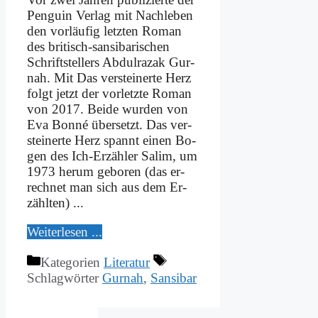
Pen­gu­in Ver­lag mit Nach­le­ben
den vor­läu­fig letz­ten Ro­man
des bri­tisch-san­­si­­ba­ri­­schen
Schrift­stel­lers Ab­dul­razak Gur­
nah. Mit Das ver­stei­ner­te Herz
folgt jetzt der vor­letz­te Ro­man
von 2017. Bei­de wur­den von
Eva Bon­né über­setzt. Das ver­
stei­ner­te Herz spannt ei­nen Bo­
gen des Ich-Er­­zäh­­ler Sa­lim, um
1973 her­um ge­bo­ren (das er­
rech­net man sich aus dem Er­
zähl­ten) ...
Wei­ter­le­sen ...
Kategorien
Literatur
Schlagwörter
Gurnah
,
Sansibar