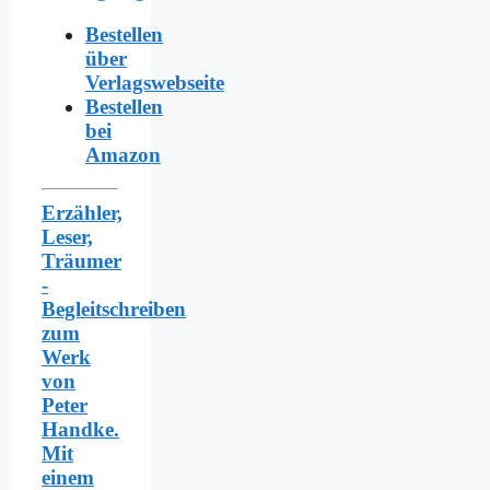
Bestellen
über
Verlagswebseite
Bestellen
bei
Amazon
Erzähler,
Leser,
Träumer
-
Begleitschreiben
zum
Werk
von
Peter
Handke.
Mit
einem