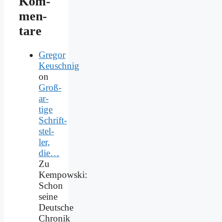
Kom­
men­
ta­re
Gregor
Keuschnig
on
Groß­
ar­
ti­ge
Schrift­
stel­
ler,
die…
Zu
Kempowski:
Schon
seine
Deutsche
Chronik