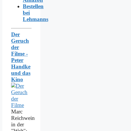
Bestellen
bei
Lehmanns
Der
Geruch
der
Filme -
Peter
Handke
und das
Kino
Marc
Reichwein
in der
"Welt":