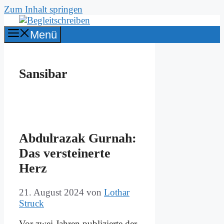
Zum Inhalt springen
Menü
Sansibar
Ab­dul­razak Gur­nah:
Das ver­stei­ner­te
Herz
21. August 2024
von
Lothar
Struck
Vor zwei Jah­ren pu­bli­zier­te der