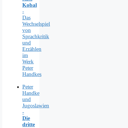
Kobal
-
Das
Wechselspiel
von
Sprachkritik
und
Erzählen
im
Werk
Peter
Handkes
Peter
Handke
und
Jugoslawien
-
Die
dritte