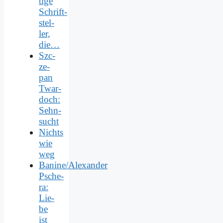
ti­ge
Schrift­
stel­
ler,
die…
Szc­
ze­
pan
Twar­
doch:
Sehn­
sucht
Nichts
wie
weg
Banine/Alexander
Psche­
ra:
Lie­
be
ist