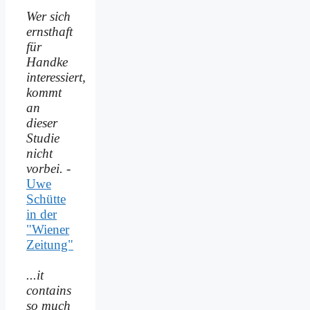
Wer sich
ernsthaft
für
Handke
interessiert,
kommt
an
dieser
Studie
nicht
vorbei.
-
Uwe
Schütte
in der
"Wiener
Zeitung"
...it
contains
so much