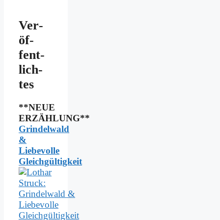
Ver­
öf­
fent­
lich­
tes
**NEUE
ERZÄHLUNG**
Grindelwald
&
Liebevolle
Gleichgültigkeit