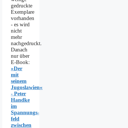
gedruckte
Exemplare
vorhanden
- es wird
nicht
mehr
nachgedruckt.
Danach
nur über
E-Book:
»Der
mit
seinem
Jugoslawien«
- Peter
Handke
im
Spannungs­
feld
zwischen