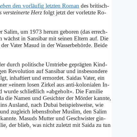
e­ben
den vor­läu­fig letz­ten Ro­man
des bri­tisch-
 ver­stei­ner­te Herz
folgt jetzt der vor­letz­te Ro­
er Sa­lim, um 1973 her­um ge­bo­ren (das er­rech­
wächst in San­si­bar mit sei­nen El­tern auf. Die
on, der Va­ter Ma­sud in der Was­ser­be­hör­de. Bei­de
er durch po­li­ti­sche Um­trie­be ge­präg­ten Kind­
en Re­vo­lu­ti­on auf San­si­bar und ins­be­son­de­re
, in­haf­tiert und er­mor­det. Sai­das Va­ter, ein
er »ei­nem lo­sen Zir­kel aus an­ti-ko­lo­nia­len In­
i und wur­de schließ­lich »ab­ge­holt«. Die Fa­mi­lie
­da die Na­men und Ge­sich­ter der Mör­der kann­te,
s ins Aus­land, nach Du­bai bei­spiels­wei­se, wie
 und zu­gleich le­bens­fro­her Mus­lim, den Sa­lim
 kann­te. Ma­suds Mut­ter und Ge­schwi­ster gin­
lie, der blieb, was nicht zu­letzt mit Sai­da zu tun