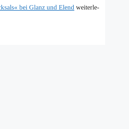
ick­sals« bei Glanz und Elend
wei­ter­le­