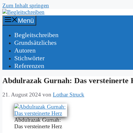
Zum Inhalt springen
Menü
Be­gleit­schrei­ben
Grund­sätz­li­ches
Au­toren
Stich­wör­ter
Re­fe­ren­zen
Ab­dul­razak Gur­nah: Das ver­stei­ner­te
21. August 2024
von
Lothar Struck
Ab­dul­razak Gur­nah:
Das ver­stei­ner­te Herz