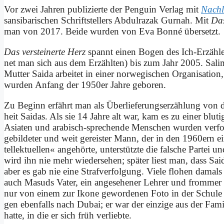
Vor zwei Jah­ren pu­bli­zier­te der Pen­gu­in Ver­lag mit
Nach­l
san­si­ba­ri­schen Schrift­stel­lers Ab­dul­razak Gur­nah. Mit
Das
man von 2017. Bei­de wur­den von Eva Bon­né über­setzt.
Das ver­stei­ner­te Herz
spannt ei­nen Bo­gen des Ich-Er­zäh­l
net man sich aus dem Er­zähl­ten) bis zum Jahr 2005. Sa­lim 
Mut­ter Sai­da ar­bei­tet in ei­ner nor­we­gi­schen Or­ga­ni­sa­ti­
wur­den An­fang der 1950er Jah­re ge­bo­ren.
Zu Be­ginn er­fährt man als Über­lie­fe­rungs­er­zäh­lung von d
heit Sai­das. Als sie 14 Jah­re alt war, kam es zu ei­ner blu­ti­g
Asia­ten und ara­bisch-spre­chen­de Men­schen wur­den ver­folgt
ge­bil­de­ter und weit ge­rei­ster Mann, der in den 1960ern ei­n
tel­lek­tu­el­len« an­ge­hör­te, un­ter­stütz­te die fal­sche Par­te
wird ihn nie mehr wie­der­se­hen; spä­ter liest man, dass Sai
aber es gab nie ei­ne Straf­ver­fol­gung. Vie­le flo­hen da­mal
auch Ma­suds Va­ter, ein an­ge­se­he­ner Leh­rer und from­mer
nur von ei­nem zur Iko­ne ge­wor­de­nen Fo­to in der Schu­le
gen eben­falls nach Du­bai; er war der ein­zi­ge aus der Fa­mi­
hat­te, in die er sich früh ver­lieb­te.