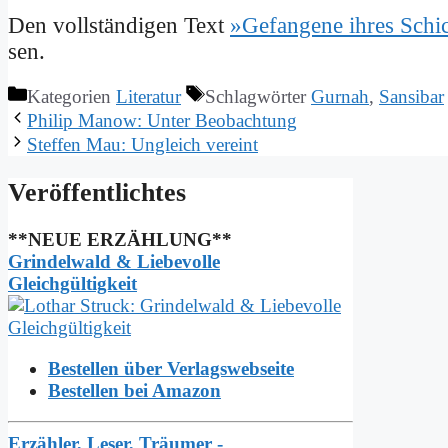
Den voll­stän­di­gen Text
»Ge­fan­ge­ne ih­res Sch
sen.
Kategorien
Literatur
Schlagwörter
Gurnah
,
Sansibar
Phil­ip Ma­now: Un­ter Be­ob­ach­tung
Stef­fen Mau: Un­gleich ver­eint
Ver­öf­fent­lich­tes
**NEUE ERZÄHLUNG**
Grindelwald & Liebevolle
Gleichgültigkeit
Bestellen über Verlagswebseite
Bestellen bei Amazon
Erzähler, Leser, Träumer -