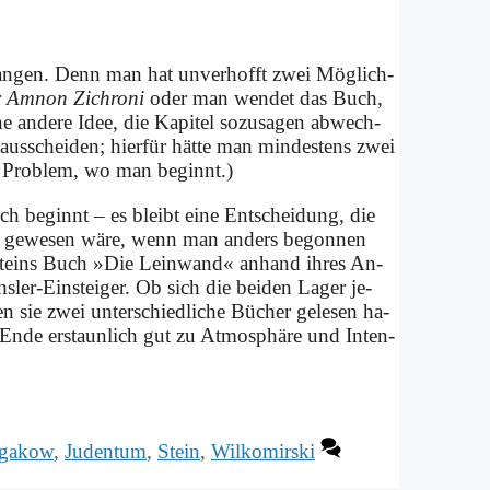
­fan­gen. Denn man hat un­ver­hofft zwei Mög­lich­
r
Am­non Zi­chro­ni
oder man wen­det das Buch,
ne an­de­re Idee, die Ka­pi­tel so­zu­sa­gen ab­wech­
st aus­schei­den; hier­für hät­te man min­de­stens zwei
as Pro­blem, wo man be­ginnt.)
uch be­ginnt – es bleibt ei­ne Ent­schei­dung, die
es ge­we­sen wä­re, wenn man an­ders be­gon­nen
n Steins Buch »Die Lein­wand« an­hand ih­res An­
hs­ler-Ein­stei­ger. Ob sich die bei­den La­ger je­
en sie zwei un­ter­schied­li­che Bü­cher ge­le­sen ha­
n­de er­staun­lich gut zu At­mo­sphä­re und In­ten­
gakow
,
Judentum
,
Stein
,
Wilkomirski