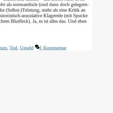
ehr als som­nam­bu­le (und dann doch ge­le­gent­
i­sche (Selbst-)Tröstung, mehr als ei­ne Kri­tik an
io­ni­stisch-as­so­zia­ti­ve Kla­ge­re­de (mit Spucke
­schem Blut­fleck). Ja, es ist al­les das. Und eben
tum
,
Tod
,
Unseld
1 Kommentar