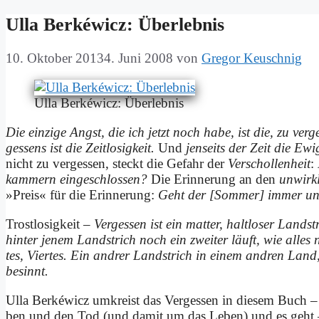
Ul­la Ber­ké­wicz: Üb­er­leb­nis
10. Oktober 2013
4. Juni 2008
von
Gregor Keuschnig
Ul­la Ber­ké­wicz: Üb­er­leb­nis
Die ein­zi­ge Angst, die ich jetzt noch ha­be, ist die, zu ver­ge
ges­sens ist die Zeit­lo­sig­keit.
Und
jen­seits der Zeit die Ewig
nicht zu ver­ges­sen, steckt die Ge­fahr der
Ver­schol­len­heit
:
kam­mern ein­ge­schlos­sen?
Die Er­in­ne­rung an den
un­wirk
»Preis« für die Er­in­ne­rung:
Geht der [Som­mer] im­mer un
Trost­lo­sig­keit –
Ver­ges­sen ist ein mat­ter, halt­lo­ser Land­s
hin­ter je­nem Land­strich noch ein zwei­ter läuft, wie al­les 
tes, Vier­tes. Ein and­rer Land­strich in ei­nem and­ren Land,
be­sinnt.
Ul­la Ber­ké­wicz um­kreist das Ver­ges­sen in die­sem Buch 
ben und den Tod (und da­mit um das Le­ben) und es geht – 