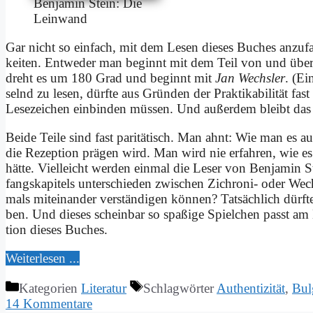
Ben­ja­min Stein: Die
Lein­wand
Gar nicht so ein­fach, mit dem Le­sen die­ses Bu­ches an­zu
kei­ten. Ent­we­der man be­ginnt mit dem Teil von und übe
dreht es um 180 Grad und be­ginnt mit
Jan Wechs­ler
. (Ei­
selnd zu le­sen, dürf­te aus Grün­den der Prak­ti­ka­bi­li­tät fa
Le­se­zei­chen ein­bin­den müs­sen. Und au­ßer­dem bleibt d
Bei­de Tei­le sind fast pa­ri­tä­tisch. Man ahnt: Wie man es a
die Re­zep­ti­on prä­gen wird. Man wird nie er­fah­ren, wie 
hät­te. Viel­leicht wer­den ein­mal die Le­ser von Ben­ja­mi
fangs­ka­pi­tels un­ter­schie­den zwi­schen Zi­chro­ni- oder Wec
mals mit­ein­an­der ver­stän­di­gen kön­nen? Tat­säch­lich dürf­t
ben. Und die­ses schein­bar so spa­ßi­ge Spiel­chen passt am E
ti­on die­ses Bu­ches.
Wei­ter­le­sen ...
Kategorien
Literatur
Schlagwörter
Authentizität
,
Bul
14 Kommentare