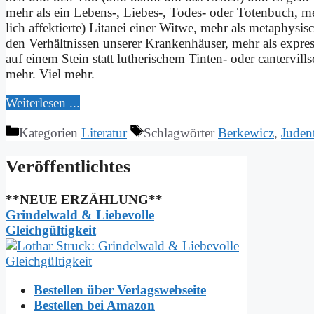
mehr als ein Lebens‑, Liebes‑, To­des- oder To­ten­buch, m
lich af­fek­tier­te) Li­ta­nei ei­ner Wit­we, mehr als me­ta­phy­s
den Ver­hält­nis­sen un­se­rer Kran­ken­häu­ser, mehr als ex­pres­s
auf ei­nem Stein statt lu­the­ri­schem Tin­ten- oder can­ter­vill
mehr. Viel mehr.
Wei­ter­le­sen ...
Kategorien
Literatur
Schlagwörter
Berkewicz
,
Juden
Ver­öf­fent­lich­tes
**NEUE ERZÄHLUNG**
Grindelwald & Liebevolle
Gleichgültigkeit
Bestellen über Verlagswebseite
Bestellen bei Amazon