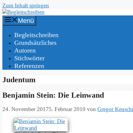
Zum Inhalt springen
Menü
Be­gleit­schrei­ben
Grund­sätz­li­ches
Au­toren
Stich­wör­ter
Re­fe­ren­zen
Judentum
Ben­ja­min Stein: Die Lein­wand
24. November 2017
5. Februar 2010
von
Gregor Keusch