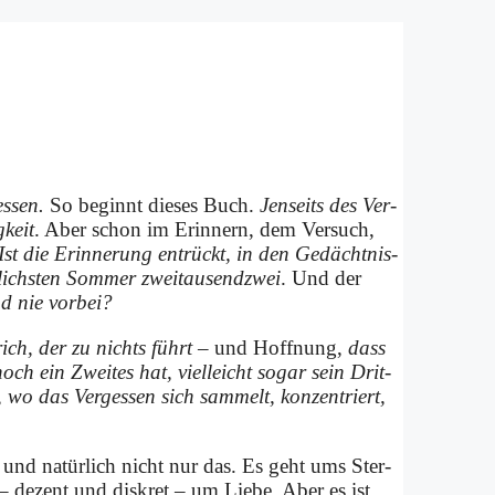
s­sen.
So be­ginnt die­ses Buch.
Jen­seits des Ver­
­keit
. Aber schon im Er­in­nern, dem Ver­such,
Ist die Er­in­ne­rung ent­rückt, in den Ge­dächt­nis­
­lich­sten Som­mer zwei­tau­send­zwei
. Und der
d nie vor­bei?
trich, der zu nichts führt
– und Hoff­nung,
dass
noch ein Zwei­tes hat, viel­leicht so­gar sein Drit­
 wo das Ver­ges­sen sich sam­melt, kon­zen­triert,
– und na­tür­lich nicht nur das. Es geht ums Ster­
de­zent und dis­kret – um Lie­be. Aber es ist