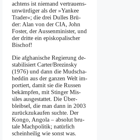
ach­tens ist nie­mand ver­trau­en­s­
un­wür­di­ger als der »Yan­kee
Trader«; die drei Dul­les Brü­
der: Alan von der CIA, John
Fo­ster, der Au­ssen­mi­ni­ster, und
der drit­te ein epi­skopa­li­scher
Bi­schof!
Die af­gha­ni­sche Re­gie­rung de­
sta­bi­li­siert Carter/Brezinsky
(1976) und dann die Mud­scha­
hed­din aus der gan­zen Welt im­
por­tiert, da­mit sie die Rus­sen
be­kämp­fen, mit Stin­ger Mis­
siles aus­ge­stat­tet. Die Über­
bleib­sel, die man dann in 2003
zu­rück­zu­kau­fen such­te. Der
Kon­go, An­go­la – ab­so­lut bru­
ta­le Mach­po­li­tik; na­tür­lich
schein­hei­lig wie sonst was.