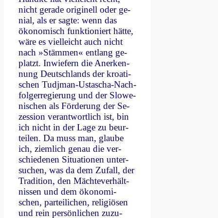
nicht ge­ra­de ori­gi­nell oder ge­
ni­al, als er sag­te: wenn das
öko­no­misch funk­tio­niert hät­te,
wä­re es viel­leicht auch nicht
nach »Stäm­men« ent­lang ge­
platzt. In­wie­fern die An­er­ken­
nung Deutsch­lands der kroa­ti­
schen Tudj­man-Usta­scha-Nach­
fol­ger­re­gie­rung und der Slo­we­
ni­schen als För­de­rung der Se­
zes­si­on ver­ant­wort­lich ist, bin
ich nicht in der La­ge zu be­ur­
tei­len. Da muss man, glau­be
ich, ziem­lich ge­nau die ver­
schie­de­nen Si­tua­tio­nen un­ter­
su­chen, was da dem Zu­fall, der
Tra­di­ti­on, den Mäch­te­ver­hält­
nis­sen und dem öko­no­mi­
schen, par­tei­li­chen, re­li­giö­sen
und rein per­sön­li­chen zu­zu­