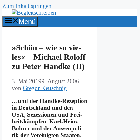
Zum Inhalt springen
Menü
»Schön – wie so vie­
les« – Mi­cha­el Rol­off
zu Pe­ter Hand­ke (II)
3. Mai 2019
9. August 2006
von
Gregor Keuschnig
…und der Hand­ke-Re­zep­ti­on
in Deutsch­land und den
USA, Se­zes­sio­nen und Frei­
heits­kämp­fen, Karl-Heinz
Boh­rer und der Au­ssen­po­li­
tik der Ver­ei­nig­ten Staa­ten.