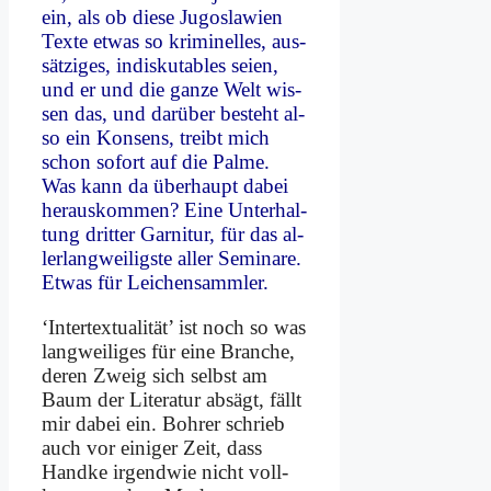
ein, als ob die­se Ju­go­sla­wi­en
Tex­te et­was so kri­mi­nel­les, aus­
sät­zi­ges, in­dis­ku­ta­bles sei­en,
und er und die gan­ze Welt wis­
sen das, und dar­über be­steht al­
so ein Kon­sens, treibt mich
schon so­fort auf die Pal­me.
Was kann da über­haupt da­bei
her­aus­kom­men? Ei­ne Un­ter­hal­
tung drit­ter Gar­ni­tur, für das al­
ler­lang­wei­lig­ste al­ler Se­mi­na­re.
Et­was für Lei­chen­samm­ler.
‘In­ter­tex­tua­li­tät’ ist noch so was
lang­wei­li­ges für ei­ne Bran­che,
de­ren Zweig sich selbst am
Baum der Li­te­ra­tur ab­sägt, fällt
mir da­bei ein. Boh­rer schrieb
auch vor ei­ni­ger Zeit, dass
Hand­ke ir­gend­wie nicht voll­