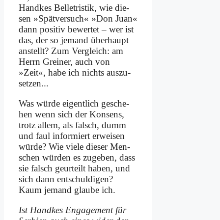
Hand­kes Bel­le­tri­stik, wie die­
sen »Spät­ver­such« »Don Ju­an«
dann po­si­tiv be­wer­tet – wer ist
das, der so je­mand über­haupt
an­stellt? Zum Ver­gleich: am
Herrn Grei­ner, auch von
»Zeit«, ha­be ich nichts aus­zu­
set­zen...
Was wür­de ei­gent­lich ge­sche­
hen wenn sich der Kon­sens,
trotz al­lem, als falsch, dumm
und faul in­for­miert er­wei­sen
wür­de? Wie vie­le die­ser Men­
schen wür­den es zu­ge­ben, dass
sie falsch ge­ur­teilt ha­ben, und
sich dann ent­schul­di­gen?
Kaum je­mand glau­be ich.
Ist Hand­kes En­ga­ge­ment für