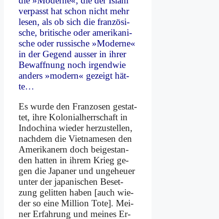
die »Mo­der­ne«, die der Is­lam
ver­passt hat schon nicht mehr
le­sen, als ob sich die fran­zö­si­
sche, bri­ti­sche oder ame­ri­ka­ni­
sche oder rus­si­sche »Mo­der­ne«
in der Ge­gend au­sser in ih­rer
Be­waff­nung noch ir­gend­wie
an­ders »mo­dern« ge­zeigt hät­
te…
Es wur­de den Fran­zo­sen ge­stat­
tet, ih­re Ko­lo­ni­al­herr­schaft in
In­do­chi­na wie­der her­zu­stel­len,
nach­dem die Viet­na­me­sen den
Ame­ri­ka­nern doch bei­gestan­
den hat­ten in ih­rem Krieg ge­
gen die Ja­pa­ner und un­ge­heu­er
un­ter der ja­pa­ni­schen Be­set­
zung ge­lit­ten ha­ben [auch wie­
der so ei­ne Mil­li­on To­te]. Mei­
ner Er­fah­rung und mei­nes Er­