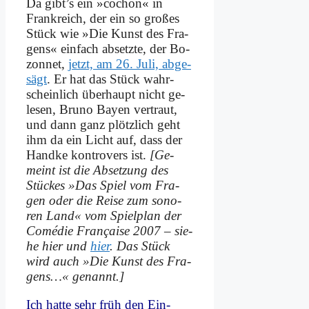
Da gibt’s ein »co­chon« in
Frank­reich, der ein so gro­ßes
Stück wie »Die Kunst des Fra­
gens« ein­fach ab­setz­te, der Bo­
zon­net,
jetzt, am 26. Ju­li, ab­ge­
sägt
. Er hat das Stück wahr­
schein­lich über­haupt nicht ge­
le­sen, Bru­no Bay­en ver­traut,
und dann ganz plötz­lich geht
ihm da ein Licht auf, dass der
Hand­ke kon­tro­vers ist.
[Ge­
meint ist die Ab­set­zung des
Stückes »Das Spiel vom Fra­
gen oder die Rei­se zum so­no­
ren Land« vom Spiel­plan der
Co­mé­die Fran­çai­se 2007 – sie­
he hier und
hier
. Das Stück
wird auch »Die Kunst des Fra­
gens…« ge­nannt.]
Ich hat­te sehr früh den Ein­