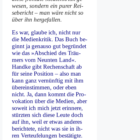
we­sen, son­dern ein pu­rer Rei­
se­be­richt – man wä­re nicht so
über ihn her­ge­fal­len.
Es war, glau­be ich, nicht nur
die Me­di­en­kri­tik. Das Buch be­
ginnt ja ge­nau­so gut be­grün­det
wie das »Ab­schied des Träu­
mers vom Neun­ten Land«.
Hand­ke gibt Re­chen­schaft ab
für sei­ne Po­si­ti­on – al­so man
kann ganz ver­nünf­tig mit ihm
über­ein­stim­men, oder eben
nicht. Ja, dann kommt die Pro­
vo­ka­ti­on über die Me­di­en, aber
so­weit ich mich jetzt er­in­ne­re,
stürz­ten sich die­se Leu­te doch
auf ihn, weil er et­was an­de­res
be­rich­te­te, nicht was sie in ih­
ren Ver­teu­fe­lun­gen be­stä­tig­te.