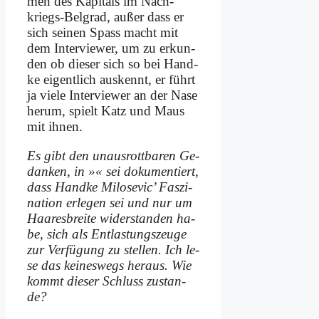
men des Ka­pi­tals im Nach­
kriegs-Bel­grad, au­ßer dass er
sich sei­nen Spass macht mit
dem In­ter­view­er, um zu er­kun­
den ob die­ser sich so bei Hand­
ke ei­gent­lich aus­kennt, er führt
ja vie­le In­ter­view­er an der Na­se
her­um, spielt Katz und Maus
mit ih­nen.
Es gibt den un­aus­rott­ba­ren Ge­
dan­ken, in »« sei do­ku­men­tiert,
dass Hand­ke Mi­lo­se­vic’ Fas­zi­
na­ti­on er­le­gen sei und nur um
Haa­res­brei­te wi­der­stan­den ha­
be, sich als Ent­la­stungs­zeu­ge
zur Ver­fü­gung zu stel­len. Ich le­
se das kei­nes­wegs her­aus. Wie
kommt die­ser Schluss zu­stan­
de?