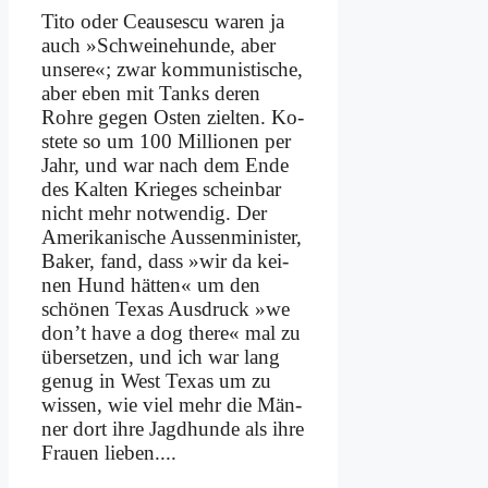
Ti­to oder Ceau­ses­cu wa­ren ja
auch »Schwei­ne­hun­de, aber
un­se­re«; zwar kom­mu­ni­sti­sche,
aber eben mit Tanks de­ren
Roh­re ge­gen Osten ziel­ten. Ko­
ste­te so um 100 Mil­lio­nen per
Jahr, und war nach dem En­de
des Kal­ten Krie­ges schein­bar
nicht mehr not­wen­dig. Der
Ame­ri­ka­ni­sche Au­ssen­mi­ni­ster,
Bak­er, fand, dass »wir da kei­
nen Hund hät­ten« um den
schö­nen Te­xas Aus­druck »we
don’t have a dog the­re« mal zu
über­set­zen, und ich war lang
ge­nug in West Te­xas um zu
wis­sen, wie viel mehr die Män­
ner dort ih­re Jagd­hun­de als ih­re
Frau­en lie­ben....