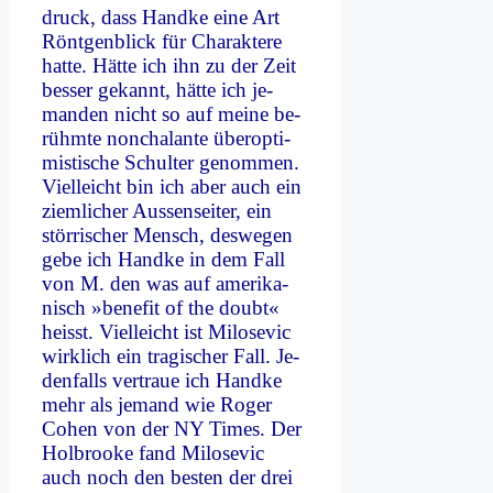
druck, dass Hand­ke ei­ne Art
Rönt­gen­blick für Cha­rak­te­re
hat­te. Hät­te ich ihn zu der Zeit
bes­ser ge­kannt, hät­te ich je­
man­den nicht so auf mei­ne be­
rühm­te non­cha­lan­te über­op­ti­
mi­sti­sche Schul­ter ge­nom­men.
Viel­leicht bin ich aber auch ein
ziem­li­cher Au­ssen­sei­ter, ein
stör­ri­scher Mensch, des­we­gen
ge­be ich Hand­ke in dem Fall
von M. den was auf ame­ri­ka­
nisch »be­ne­fit of the doubt«
heisst. Viel­leicht ist Mi­lo­se­vic
wirk­lich ein tra­gi­scher Fall. Je­
den­falls ver­traue ich Hand­ke
mehr als je­mand wie Ro­ger
Co­hen von der NY Times. Der
Hol­broo­ke fand Mi­lo­se­vic
auch noch den be­sten der drei