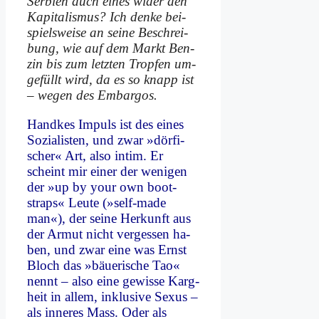
Ser­bi­en auch ei­nes wi­der den
Ka­pi­ta­lis­mus? Ich den­ke bei­
spiels­wei­se an sei­ne Be­schrei­
bung, wie auf dem Markt Ben­
zin bis zum letz­ten Trop­fen um­
ge­füllt wird, da es so knapp ist
– we­gen des Em­bar­gos.
Hand­kes Im­puls ist des ei­nes
So­zia­li­sten, und zwar »dör­fi­
scher« Art, al­so in­tim. Er
scheint mir ei­ner der we­ni­gen
der »up by your own boot­
straps« Leu­te (»self-ma­de
man«), der sei­ne Her­kunft aus
der Ar­mut nicht ver­ges­sen ha­
ben, und zwar ei­ne was Ernst
Bloch das »bäue­ri­sche Tao«
nennt – al­so ei­ne ge­wis­se Karg­
heit in al­lem, in­klu­si­ve Se­xus –
als in­ne­res Mass. Oder als