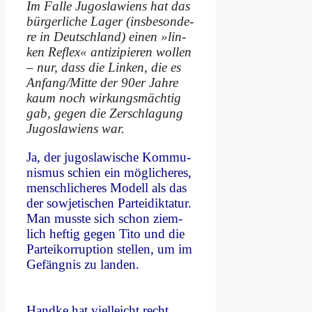
Im Fal­le Ju­go­sla­wi­ens hat das
bür­ger­li­che La­ger (ins­be­son­de­
re in Deutsch­land) ei­nen »lin­
ken Re­flex« an­ti­zi­pie­ren wol­len
– nur, dass die Lin­ken, die es
Anfang/Mitte der 90er Jah­re
kaum noch wir­kungs­mäch­tig
gab, ge­gen die Zer­schla­gung
Ju­go­sla­wi­ens war.
Ja, der ju­go­sla­wi­sche Kom­mu­
nis­mus schien ein mög­li­che­res,
mensch­li­che­res Mo­dell als das
der so­wje­ti­schen Par­tei­dik­ta­tur.
Man muss­te sich schon ziem­
lich hef­tig ge­gen Ti­to und die
Par­tei­kor­rup­ti­on stel­len, um im
Ge­fäng­nis zu lan­den.
Hand­ke hat viel­leicht recht,