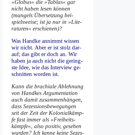
»Glo­bus« die »Tab­las« gar
nicht ha­ben le­sen kön­nen
(man­gels Über­set­zung bei­
spiels­wei­se; ist ja nur in »Li­te­
ra­tu­ren« er­schie­nen)?
Was Hand­ke an­nimmt wis­sen
wir nicht. Aber er ist stolz dar­
auf; das gibt er doch an. Wir
ha­ben ja auch nicht die ge­ring­
ste Idee, wie das In­ter­view ge­
schnit­ten wor­den ist.
Kann die bra­chia­le Ab­leh­nung
von Hand­kes Ar­gu­men­ta­ti­on
auch da­mit zu­sam­men­hän­gen,
dass Se­zes­si­ons­be­we­gun­gen
seit der Zeit der Ko­lo­ni­al­kämp­
fe fast im­mer als »Frei­heits­
kämp­fe«, al­so po­si­tiv, ge­se­hen
wur­den? Ich ken­ne kei­ne Se­zes­