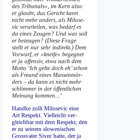
des Tri­bu­nals«, im Kern al­so:
er glaubt, das Ge­richt kann
nicht mehr an­ders, als Mi­lo­se­
vic ver­ur­tei­len, was be­darf es
da ei­nes Zeu­gen? Und was soll
er be­zeu­gen? (Die­se Fra­ge
stellt er nur sehr in­di­rekt.) Dem
Vor­wurf, er »knei­fe« be­geg­net
er ja of­fen­siv, et­wa nach dem
Mot­to ‘Ich gel­te doch eh’ schon
als Freund ei­nes Mas­sen­mör­
ders – da kann es nicht mehr
schlim­mer in der öf­fent­li­chen
Mei­nung kom­men...’
Hand­ke zollt Mi­lo­se­vic ei­ne
Art Re­spekt. Viel­leicht ver­
gleich­bar mit dem Re­spekt, den
er zu sei­nem slo­we­ni­schen
Gross­va­ter Sivec hat­te, der ja