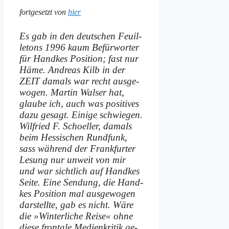
fort­ge­setzt von
hier
Es gab in den deut­schen Feuil­
le­tons 1996 kaum Be­für­wor­ter
für Hand­kes Po­si­ti­on; fast nur
Hä­me. An­dre­as Kilb in der
ZEIT da­mals war recht aus­ge­
wo­gen. Mar­tin Wal­ser hat,
glau­be ich, auch was po­si­ti­ves
da­zu ge­sagt. Ei­ni­ge schwie­gen.
Wil­fried F. Schoel­ler, da­mals
beim Hes­si­schen Rund­funk,
sass wäh­rend der Frank­fur­ter
Le­sung nur un­weit von mir
und war sicht­lich auf Hand­kes
Sei­te. Ei­ne Sen­dung, die Hand­
kes Po­si­ti­on mal aus­ge­wo­gen
dar­stell­te, gab es nicht. Wä­re
die »Win­ter­li­che Rei­se« oh­ne
die­se fron­ta­le Me­di­en­kri­tik ge­