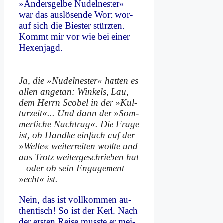
»An­ders­gel­be Nu­del­ne­ster«
war das aus­lö­sen­de Wort wor­
auf sich die Bie­ster stürz­ten.
Kommt mir vor wie bei ei­ner
He­xen­jagd.
Ja, die »Nu­del­ne­ster« hat­ten es
al­len an­ge­tan: Win­kels, Lau,
dem Herrn Sco­bel in der »Kul­
tur­zeit«... Und dann der »Som­
mer­li­che Nach­trag«. Die Fra­ge
ist, ob Hand­ke ein­fach auf der
»Wel­le« wei­ter­rei­ten woll­te und
aus Trotz wei­ter­ge­schrie­ben hat
– oder ob sein En­ga­ge­ment
»echt« ist.
Nein, das ist voll­kom­men au­
then­tisch! So ist der Kerl. Nach
der er­sten Rei­se muss­te er mei­