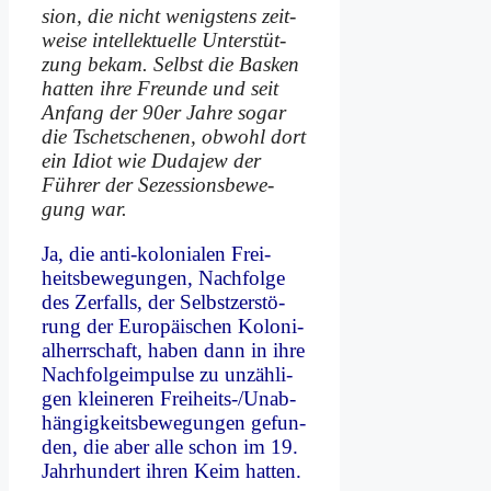
si­on, die nicht we­nig­stens zeit­
wei­se in­tel­lek­tu­el­le Un­ter­stüt­
zung be­kam. Selbst die Bas­ken
hat­ten ih­re Freun­de und seit
An­fang der 90er Jah­re so­gar
die Tsche­tsche­nen, ob­wohl dort
ein Idi­ot wie Du­da­jew der
Füh­rer der Se­zes­si­ons­be­we­
gung war.
Ja, die an­ti-ko­lo­nia­len Frei­
heits­be­we­gun­gen, Nach­fol­ge
des Zer­falls, der Selbst­zer­stö­
rung der Eu­ro­päi­schen Ko­lo­ni­
al­herr­schaft, ha­ben dann in ih­re
Nach­fol­ge­im­pul­se zu un­zäh­li­
gen klei­ne­ren Frei­heits-/Un­ab­
hän­gig­keits­be­we­gun­gen ge­fun­
den, die aber al­le schon im 19.
Jahr­hun­dert ih­ren Keim hat­ten.