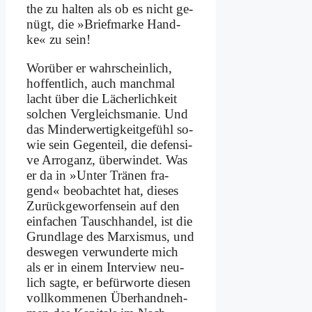
the zu hal­ten als ob es nicht ge­
nügt, die »Brief­mar­ke Hand­
ke« zu sein!
Wor­über er wahr­schein­lich,
hof­fent­lich, auch manch­mal
lacht über die Lä­cher­lich­keit
sol­chen Ver­gleichs­ma­nie. Und
das Min­der­wer­tig­keitge­fühl so­
wie sein Ge­gen­teil, die de­fen­si­
ve Ar­ro­ganz, über­win­det. Was
er da in »Un­ter Trä­nen fra­
gend« be­ob­ach­tet hat, die­ses
Zu­rück­ge­worfen­sein auf den
ein­fa­chen Tausch­han­del, ist die
Grund­la­ge des Mar­xis­mus, und
des­we­gen ver­wun­der­te mich
als er in ei­nem In­ter­view neu­
lich sag­te, er be­für­wor­te die­sen
voll­kom­me­nen Über­hand­neh­