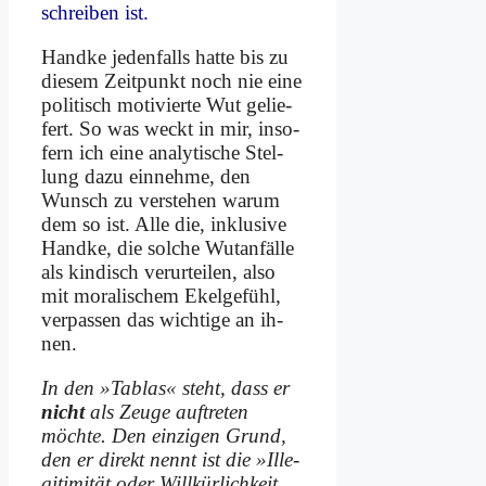
schrei­ben ist.
Hand­ke je­den­falls hat­te bis zu
die­sem Zeit­punkt noch nie ei­ne
po­li­tisch mo­ti­vier­te Wut ge­lie­
fert. So was weckt in mir, in­so­
fern ich ei­ne ana­ly­ti­sche Stel­
lung da­zu ein­neh­me, den
Wunsch zu ver­ste­hen war­um
dem so ist. Al­le die, in­klu­si­ve
Hand­ke, die sol­che Wut­an­fäl­le
als kin­disch ver­ur­tei­len, al­so
mit mo­ra­li­schem Ekel­ge­fühl,
ver­pas­sen das wich­ti­ge an ih­
nen.
In den »Tab­las« steht, dass er
nicht
als Zeu­ge auf­tre­ten
möch­te. Den ein­zi­gen Grund,
den er di­rekt nennt ist die »Il­le­
gi­ti­mi­tät oder Will­kür­lich­keit