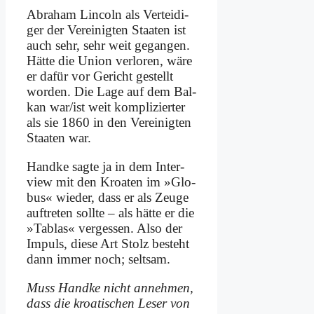
Abra­ham Lin­coln als Ver­tei­di­
ger der Ver­ei­nig­ten Staa­ten ist
auch sehr, sehr weit ge­gan­gen.
Hät­te die Uni­on ver­lo­ren, wä­re
er da­für vor Ge­richt ge­stellt
wor­den. Die La­ge auf dem Bal­
kan war/ist weit kom­pli­zier­ter
als sie 1860 in den Ver­ei­nig­ten
Staa­ten war.
Hand­ke sag­te ja in dem In­ter­
view mit den Kroa­ten im »Glo­
bus« wie­der, dass er als Zeu­ge
auf­tre­ten soll­te – als hät­te er die
»Tab­las« ver­ges­sen. Al­so der
Im­puls, die­se Art Stolz be­steht
dann im­mer noch; selt­sam.
Muss Hand­ke nicht an­neh­men,
dass die kroa­ti­schen Le­ser von