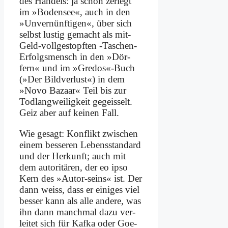
des Han­dels: ja schön zer­legt
im »Bo­den­see«, auch in den
»Un­ver­nünf­ti­gen«, über sich
selbst lu­stig ge­macht als mit-
Geld-voll­ge­stopf­ten ‑Ta­schen-
Er­folgs­mensch in den »Dör­
fern« und im »Gredos«-Buch
(»Der Bild­ver­lust«) in dem
»No­vo Ba­zaar« Teil bis zur
Tod­lang­wei­lig­keit ge­gei­sselt.
Geiz aber auf kei­nen Fall.
Wie ge­sagt: Kon­flikt zwi­schen
ei­nem bes­se­ren Le­bens­stan­dard
und der Her­kunft; auch mit
dem au­to­ri­tä­ren, der eo ip­so
Kern des »Au­tor-seins« ist. Der
dann weiss, dass er ei­ni­ges viel
bes­ser kann als al­le an­de­re, was
ihn dann manch­mal da­zu ver­
lei­tet sich für Kaf­ka oder Goe­