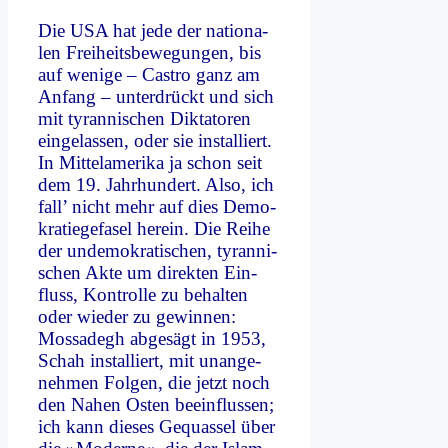
Die USA hat je­de der na­tio­na­
len Frei­heits­be­we­gun­gen, bis
auf we­ni­ge – Ca­stro ganz am
An­fang – un­ter­drückt und sich
mit ty­ran­ni­schen Dik­ta­to­ren
ein­ge­las­sen, oder sie in­stal­liert.
In Mit­tel­ame­ri­ka ja schon seit
dem 19. Jahr­hun­dert. Al­so, ich
fall’ nicht mehr auf dies De­mo­
kra­tie­ge­fa­sel her­ein. Die Rei­he
der un­de­mo­kra­ti­schen, ty­ran­ni­
schen Ak­te um di­rek­ten Ein­
fluss, Kon­trol­le zu be­hal­ten
oder wie­der zu ge­win­nen:
Mos­sa­degh ab­ge­sägt in 1953,
Schah in­stal­liert, mit un­an­ge­
neh­men Fol­gen, die jetzt noch
den Na­hen Osten be­ein­flus­sen;
ich kann die­ses Ge­quas­sel über