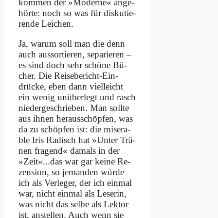
kom­men der »Mo­der­ne« an­ge­
hör­te: noch so was für dis­ku­tie­
ren­de Lei­chen.
Ja, war­um soll man die denn
auch aus­sor­tie­ren, se­pa­rie­ren –
es sind doch sehr schö­ne Bü­
cher. Die Rei­se­be­richt-Ein­
drücke, eben dann viel­leicht
ein we­nig un­über­legt und rasch
nie­der­ge­schrie­ben. Man soll­te
aus ih­nen her­aus­schöp­fen, was
da zu schöp­fen ist: die mi­se­ra­
ble Iris Ra­disch hat »Un­ter Trä­
nen fra­gend« da­mals in der
»Zeit«...das war gar kei­ne Re­
zen­si­on, so je­man­den wür­de
ich als Ver­le­ger, der ich ein­mal
war, nicht ein­mal als Le­se­rin,
was nicht das sel­be als Lek­tor
ist, an­stel­len. Auch wenn sie