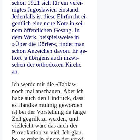
schon 1921 sich für ein ver­ei­
nig­tes Ju­go­sla­wi­en ein­stand.
Je­den­falls ist die­se Ehr­furcht ei­
gent­lich ei­ne neue No­te in sei­
nem öf­fent­li­chen Ge­sang. In
dem Werk, bei­spiels­wei­se in
»Über die Dör­fer«, fin­det man
schon An­zei­chen da­von. Er ge­
hört ja üb­ri­gens auch in­zwi­
schen der or­tho­do­xen Kir­che
an.
Ich wer­de mir die »Tab­las«
noch mal an­schau­en. Aber ich
ha­be auch den Ein­druck, dass
es Hand­ke mul­mig ge­wor­den
ist bei der Vor­stel­lung da lan­ge
Zeit ge­grillt zu wer­den, und
viel­leicht wä­re das auch der
Pro­vo­ka­ti­on zu viel. Ich glau­
be, es steht in ei­nem der ver­öf­