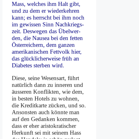
Mass, wel­ches ihm Halt gibt,
und zu dem er wie­der­keh­ren
kann; es herrscht bei ihm noch
im ge­wis­sen Sinn Nach­kriegs­
zeit. Des­we­gen das Übel­wer­
den, die Nau­sea bei den fet­ten
Öster­rei­chern, dem gan­zen
ame­ri­ka­ni­schen Fett­volk hier,
das glück­li­cher­wei­se früh an
Dia­be­tes ster­ben wird.
Die­se, sei­ne We­sens­art, führt
na­tür­lich dann zu in­ne­ren und
äu­sse­ren Kon­flik­ten, wie dem,
in be­sten Ho­tels zu woh­nen,
die Kre­dit­kar­te zücken, und so.
An­son­sten auch könn­te man
auf den Ge­dan­ken kom­men,
dass er eher ari­sto­kra­ti­scher
Her­kunft sei mit sei­nem Hass