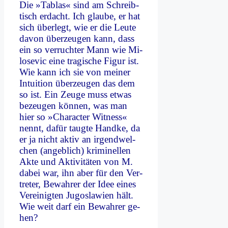
Die »Tab­las« sind am Schreib­
tisch er­dacht. Ich glau­be, er hat
sich über­legt, wie er die Leu­te
da­von über­zeu­gen kann, dass
ein so ver­ruch­ter Mann wie Mi­
lo­se­vic ei­ne tra­gi­sche Fi­gur ist.
Wie kann ich sie von mei­ner
In­tui­ti­on über­zeu­gen das dem
so ist. Ein Zeu­ge muss et­was
be­zeu­gen kön­nen, was man
hier so »Cha­rac­ter Wit­ness«
nennt, da­für taug­te Hand­ke, da
er ja nicht ak­tiv an ir­gend­wel­
chen (an­geb­lich) kri­mi­nel­len
Ak­te und Ak­ti­vi­tä­ten von M.
da­bei war, ihn aber für den Ver­
tre­ter, Be­wah­rer der Idee ei­nes
Ver­ei­nig­ten Ju­go­sla­wi­en hält.
Wie weit darf ein Be­wah­rer ge­
hen?