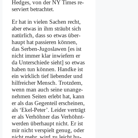
Hedges, von der NY Times re­
ser­viert be­trach­tet.
Er hat in vie­len Sa­chen recht,
aber et­was in ihm sträubt sich
na­tür­lich, dass so et­was über­
haupt hat pas­sie­ren kön­nen,
das Ser­ben-Ju­go­sla­wen [es ist
nicht im­mer klar in­wie­fern er
da Un­ter­schie­de sieht] so et­was
ha­ben tun kön­nen. Hand­ke ist
ein wirk­lich tief lie­ben­der und
hilf­rei­cher Mensch. Trotz­dem,
wenn man auch sei­ne un­an­ge­
neh­men Sei­ten er­lebt hat, kann
er als das Ge­gen­teil er­schei­nen,
als ‘Ekel-Pe­ter’. Lei­der ver­trägt
er als Ver­höh­ner das Ver­höhnt­
wer­den über­haupt nicht. Er ist
mir nicht ver­spielt ge­nug, oder
nicht mehr, wird zu leicht hu­