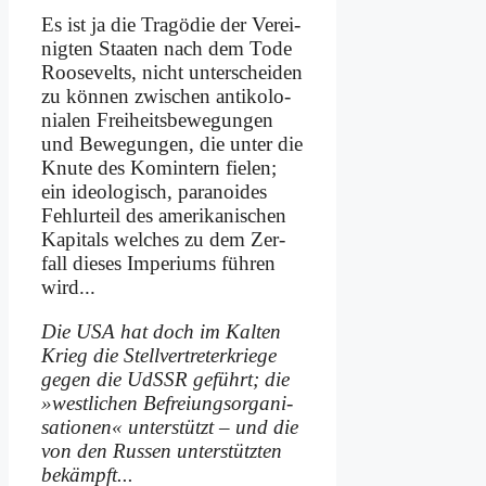
Es ist ja die Tra­gö­die der Ver­ei­
nig­ten Staa­ten nach dem To­de
Roo­se­velts, nicht un­ter­schei­den
zu kön­nen zwi­schen an­ti­ko­lo­
nia­len Frei­heits­be­we­gun­gen
und Be­we­gun­gen, die un­ter die
Knu­te des Kom­in­tern fie­len;
ein ideo­lo­gisch, pa­ra­no­ides
Fehl­ur­teil des ame­ri­ka­ni­schen
Ka­pi­tals wel­ches zu dem Zer­
fall die­ses Im­pe­ri­ums füh­ren
wird...
Die USA hat doch im Kal­ten
Krieg die Stell­ver­tre­ter­krie­ge
ge­gen die UdSSR ge­führt; die
»west­li­chen Be­frei­ungs­or­ga­ni­
sa­tio­nen« un­ter­stützt – und die
von den Rus­sen un­ter­stütz­ten
be­kämpft...