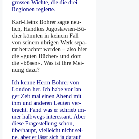
gro­ssen Wich­te, die die drei
Re­gio­nen re­gier­te.
Karl-Heinz Boh­rer sag­te neu­
lich, Hand­kes Ju­go­sla­wi­en-Bü­
cher könn­ten in kei­nem Fall
von sei­nem üb­ri­gen Werk se­pa­
rat be­trach­tet wer­den – al­so hier
die »gu­ten Bü­cher« und dort
die »bö­sen«. Was ist Ih­re Mei­
nung da­zu?
Ich ken­ne Herrn Boh­rer von
Lon­don her. Ich ha­be vor lan­
ger Zeit mal ei­nen Abend mit
ihm und an­de­ren Leu­ten ver­
bracht. Fand was er schrieb im­
mer halb­wegs in­ter­es­sant. Aber
die­se Fra­ge­stel­lung schon,
über­haupt, viel­leicht nicht sei­
ne, aber er lässt sich ja dar­auf