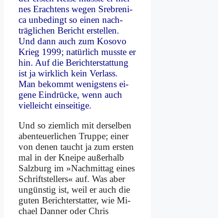
nes Er­ach­tens we­gen Sre­bre­ni­
ca un­be­dingt so ei­nen nach­
träg­li­chen Be­richt er­stel­len.
Und dann auch zum Ko­so­vo
Krieg 1999; na­tür­lich muss­te er
hin. Auf die Be­richt­erstat­tung
ist ja wirk­lich kein Ver­lass.
Man be­kommt we­nig­stens ei­
ge­ne Ein­drücke, wenn auch
viel­leicht ein­sei­ti­ge.
Und so ziem­lich mit der­sel­ben
aben­teu­er­li­chen Trup­pe; ei­ner
von de­nen taucht ja zum er­sten
mal in der Knei­pe au­ßer­halb
Salz­burg im »Nach­mit­tag ei­nes
Schrift­stel­lers« auf. Was aber
un­gün­stig ist, weil er auch die
gu­ten Be­richt­erstat­ter, wie Mi­
cha­el Dan­ner oder Chris