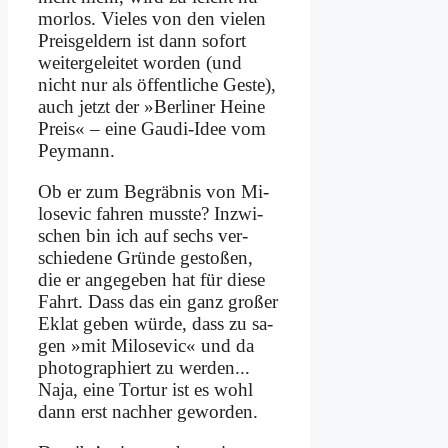
mor­los. Vie­les von den vie­len
Preis­gel­dern ist dann so­fort
wei­ter­ge­lei­tet wor­den (und
nicht nur als öf­fent­li­che Ge­ste),
auch jetzt der »Ber­li­ner Hei­ne
Preis« – ei­ne Gau­di-Idee vom
Pey­mann.
Ob er zum Be­gräb­nis von Mi­
lo­se­vic fah­ren muss­te? In­zwi­
schen bin ich auf sechs ver­
schie­de­ne Grün­de ge­sto­ßen,
die er an­ge­ge­ben hat für die­se
Fahrt. Dass das ein ganz gro­ßer
Eklat ge­ben wür­de, dass zu sa­
gen »mit Mi­lo­se­vic« und da
pho­to­gra­phiert zu wer­den...
Na­ja, ei­ne Tor­tur ist es wohl
dann erst nach­her ge­wor­den.