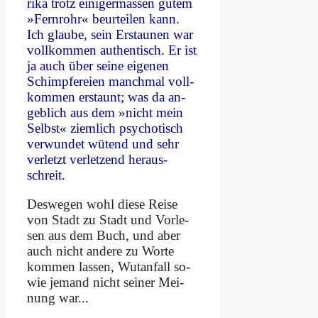
ri­ka trotz ei­ni­ger­ma­ssen gu­tem
»Fern­rohr« be­ur­tei­len kann.
Ich glau­be, sein Er­stau­nen war
voll­kom­men au­then­tisch. Er ist
ja auch über sei­ne ei­ge­nen
Schimpf­e­rei­en manch­mal voll­
kom­men er­staunt; was da an­
geb­lich aus dem »nicht mein
Selbst« ziem­lich psy­cho­tisch
ver­wun­det wü­tend und sehr
ver­letzt ver­let­zend her­aus­
schreit.
Des­we­gen wohl die­se Rei­se
von Stadt zu Stadt und Vor­le­
sen aus dem Buch, und aber
auch nicht an­de­re zu Wor­te
kom­men las­sen, Wut­an­fall so­
wie je­mand nicht sei­ner Mei­
nung war...