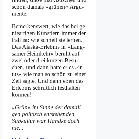
schon da­mals »grü­nen« Ar­gu­
men­te.
Be­mer­kens­wert, wie das bei ge­
nie­ar­ti­gen Künst­lern im­mer der
Fall ist: wie schnell sie ler­nen.
Das Alas­ka-Er­leb­nis in »Lang­
sa­mer Heim­kehr« be­ruht auf
zwei oder drei kur­zen Be­su­
chen, und dann hat­te er es »in­
tus« wie man so schön zu ei­ner
Zeit sag­te. Und dann eben das
Er­leb­nis schrift­lich fest­hal­ten
kön­nen!
»Grün« im Sin­ne der da­ma­li­
gen po­li­tisch ent­ste­hen­den
Sub­kul­tur war Hand­ke doch
nie...