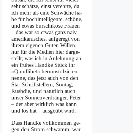
sehr schät­ze, einst ver­ehr­te, da
ich mehr als ei­ne Schwä­che ha­
be für hoch­in­tel­li­gen­te, schö­ne,
und et­was bur­schi­ko­se Frau­en
– das war so et­was ganz na­iv
ame­ri­ka­ni­sches, auf­ge­regt von
ih­rem ei­ge­nen Gu­ten Wil­len,
nur für die Me­di­en hier dar­ge­
stellt; was ich in An­leh­nung an
ein frü­hes Hand­ke Stück ihr
»Quod­li­bet« her­um­stol­zie­ren
nen­ne, das jetzt auch von den
Star Schrift­stel­lern, Son­tag,
Rush­die, und na­tür­lich auch
un­ser Son­nen­ver­drän­ger, Pe­ter
– der aber wirk­lich was kann
und los hat – aus­ge­übt wird.
Dass Hand­ke voll­kom­men ge­
gen den Strom schwamm, war