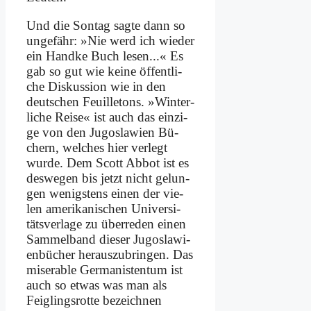
Und die Son­tag sag­te dann so
un­ge­fähr: »Nie werd ich wie­der
ein Hand­ke Buch le­sen...« Es
gab so gut wie kei­ne öf­fent­li­
che Dis­kus­si­on wie in den
deut­schen Feuil­le­tons. »Win­ter­
li­che Rei­se« ist auch das ein­zi­
ge von den Ju­go­sla­wi­en Bü­
chern, wel­ches hier ver­legt
wur­de. Dem Scott Ab­bot ist es
des­we­gen bis jetzt nicht ge­lun­
gen we­nig­stens ei­nen der vie­
len ame­ri­ka­ni­schen Uni­ver­si­
täts­ver­la­ge zu über­re­den ei­nen
Sam­mel­band die­ser Ju­go­sla­wi­
en­bü­cher her­aus­zu­brin­gen. Das
mi­se­ra­ble Ger­ma­ni­sten­tum ist
auch so et­was was man als
Feig­lings­rot­te be­zeich­nen