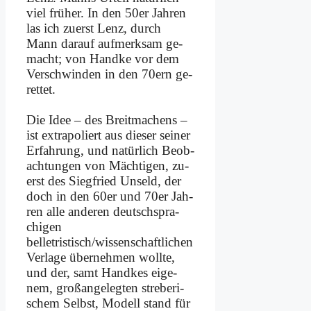
viel frü­her. In den 50er Jah­ren
las ich zu­erst Lenz, durch
Mann dar­auf auf­merk­sam ge­
macht; von Hand­ke vor dem
Ver­schwin­den in den 70ern ge­
ret­tet.
Die Idee – des Breit­ma­chens –
ist ex­tra­po­liert aus die­ser sei­ner
Er­fah­rung, und na­tür­lich Be­ob­
ach­tun­gen von Mäch­ti­gen, zu­
erst des Sieg­fried Un­seld, der
doch in den 60er und 70er Jah­
ren al­le an­de­ren deutsch­spra­
chi­gen
belletristisch/wissenschaftlichen
Ver­la­ge über­neh­men woll­te,
und der, samt Hand­kes ei­ge­
nem, groß­an­ge­leg­ten stre­be­ri­
schem Selbst, Mo­dell stand für