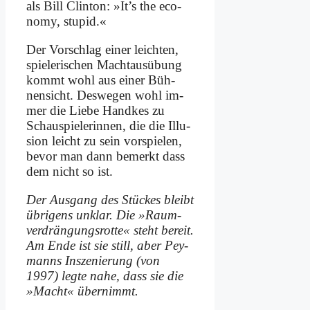
als Bill Clin­ton: »It’s the eco­
no­my, stu­pid.«
Der Vor­schlag ei­ner leich­ten,
spie­le­ri­schen Macht­aus­übung
kommt wohl aus ei­ner Büh­
nen­sicht. Des­we­gen wohl im­
mer die Lie­be Hand­kes zu
Schau­spie­le­rin­nen, die die Il­lu­
si­on leicht zu sein vor­spie­len,
be­vor man dann be­merkt dass
dem nicht so ist.
Der Aus­gang des Stückes bleibt
üb­ri­gens un­klar. Die »Raum­
ver­drän­gungs­rot­te« steht be­reit.
Am En­de ist sie still, aber Pey­
manns In­sze­nie­rung (von
1997) leg­te na­he, dass sie die
»Macht« über­nimmt.