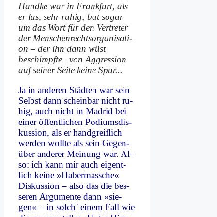
Hand­ke war in Frank­furt, als
er las, sehr ru­hig; bat so­gar
um das Wort für den Ver­tre­ter
der Men­schen­rechts­or­ga­ni­sa­ti­
on – der ihn dann wüst
beschimpfte...von Ag­gres­si­on
auf sei­ner Sei­te kei­ne Spur...
Ja in an­de­ren Städ­ten war sein
Selbst dann schein­bar nicht ru­
hig, auch nicht in Ma­drid bei
ei­ner öf­fent­li­chen Po­di­ums­dis­
kus­si­on, als er hand­greif­lich
wer­den woll­te als sein Ge­gen­
über an­de­rer Mei­nung war. Al­
so: ich kann mir auch ei­gent­
lich kei­ne »Ha­ber­massche«
Dis­kus­si­on – al­so das die bes­
se­ren Ar­gu­men­te dann »sie­
gen« – in solch’ ei­nem Fall wie