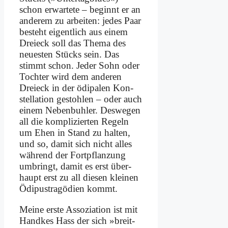
schon er­war­te­te – be­ginnt er an
an­de­rem zu ar­bei­ten: je­des Paar
be­steht ei­gent­lich aus ei­nem
Drei­eck soll das The­ma des
neue­sten Stücks sein. Das
stimmt schon. Je­der Sohn oder
Toch­ter wird dem an­de­ren
Drei­eck in der ödi­pa­len Kon­
stel­la­ti­on ge­stoh­len – oder auch
ei­nem Ne­ben­buh­ler. Des­we­gen
all die kom­pli­zier­ten Re­geln
um Ehen in Stand zu hal­ten,
und so, da­mit sich nicht al­les
wäh­rend der Fort­pflan­zung
um­bringt, da­mit es erst über­
haupt erst zu all die­sen klei­nen
Ödi­pus­tra­gö­di­en kommt.
Mei­ne er­ste As­so­zia­ti­on ist mit
Hand­kes Hass der sich »breit­