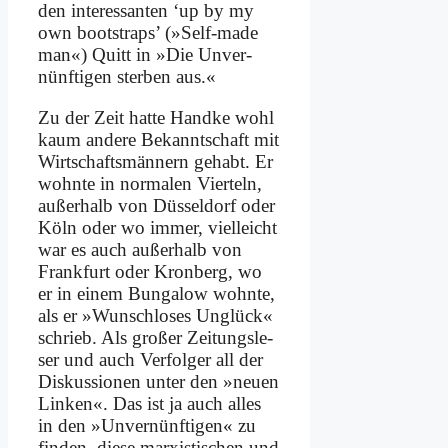
den in­ter­es­san­ten ‘up by my
own boot­straps’ (»Self-ma­de
man«) Quitt in »Die Un­ver­
nünf­ti­gen ster­ben aus.«
Zu der Zeit hat­te Hand­ke wohl
kaum an­de­re Be­kannt­schaft mit
Wirt­schafts­män­nern ge­habt. Er
wohn­te in nor­ma­len Vier­teln,
au­ßer­halb von Düs­sel­dorf oder
Köln oder wo im­mer, viel­leicht
war es auch au­ßer­halb von
Frank­furt oder Kron­berg, wo
er in ei­nem Bun­ga­low wohn­te,
als er »Wunsch­lo­ses Un­glück«
schrieb. Als gro­ßer Zei­tungs­le­
ser und auch Ver­fol­ger all der
Dis­kus­sio­nen un­ter den »neu­en
Lin­ken«. Das ist ja auch al­les
in den »Un­ver­nünf­ti­gen« zu
fin­den, die­se mar­xi­sti­schen und