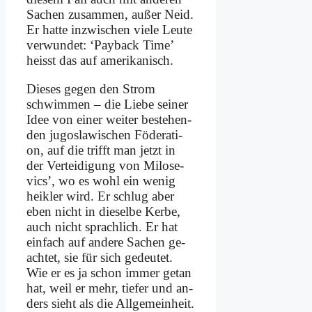
Sa­chen zu­sam­men, au­ßer Neid.
Er hat­te in­zwi­schen vie­le Leu­te
ver­wun­det: ‘Payback Time’
heisst das auf ame­ri­ka­nisch.
Die­ses ge­gen den Strom
schwim­men – die Lie­be sei­ner
Idee von ei­ner wei­ter be­stehen­
den ju­go­sla­wi­schen Fö­de­ra­ti­
on, auf die trifft man jetzt in
der Ver­tei­di­gung von Mi­lo­se­
vics’, wo es wohl ein we­nig
heik­ler wird. Er schlug aber
eben nicht in die­sel­be Ker­be,
auch nicht sprach­lich. Er hat
ein­fach auf an­de­re Sa­chen ge­
ach­tet, sie für sich ge­deu­tet.
Wie er es ja schon im­mer ge­tan
hat, weil er mehr, tie­fer und an­
ders sieht als die All­ge­mein­heit.