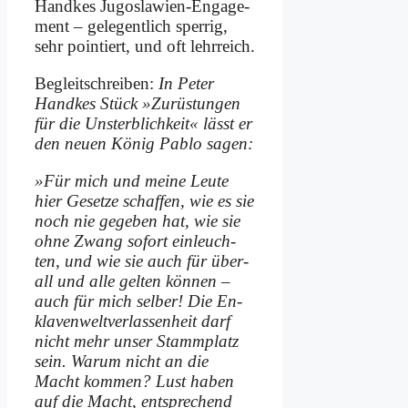
Hand­kes Ju­go­sla­wi­en-En­ga­ge­
ment – ge­le­gent­lich sper­rig,
sehr poin­tiert, und oft lehr­reich.
Be­gleit­schrei­ben:
In Pe­ter
Hand­kes Stück »Zu­rü­stun­gen
für die Un­sterb­lich­keit« lässt er
den neu­en Kö­nig Pa­blo sa­gen:
»Für mich und mei­ne Leu­te
hier Ge­set­ze schaf­fen, wie es sie
noch nie ge­ge­ben hat, wie sie
oh­ne Zwang so­fort ein­leuch­
ten, und wie sie auch für über­
all und al­le gel­ten kön­nen –
auch für mich sel­ber! Die En­
kla­ven­welt­ver­las­sen­heit darf
nicht mehr un­ser Stamm­platz
sein. War­um nicht an die
Macht kom­men? Lust ha­ben
auf die Macht, ent­spre­chend