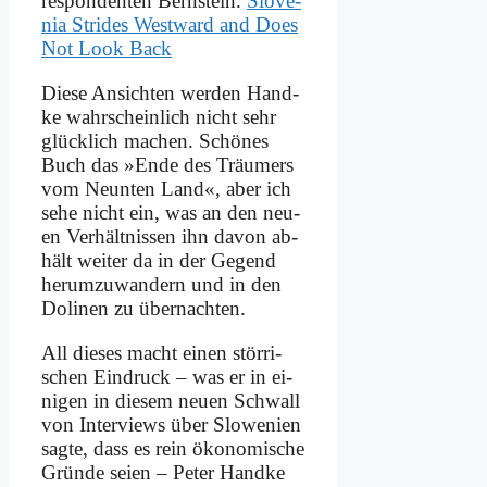
re­spon­den­ten Bern­stein.
Slove­
nia Stri­des West­ward and Does
Not Look Back
Die­se An­sich­ten wer­den Hand­
ke wahr­schein­lich nicht sehr
glück­lich ma­chen. Schö­nes
Buch das »En­de des Träu­mers
vom Neun­ten Land«, aber ich
se­he nicht ein, was an den neu­
en Ver­hält­nis­sen ihn da­von ab­
hält wei­ter da in der Ge­gend
her­um­zu­wan­dern und in den
Do­li­nen zu über­nach­ten.
All die­ses macht ei­nen stör­ri­
schen Ein­druck – was er in ei­
ni­gen in die­sem neu­en Schwall
von In­ter­views über Slo­we­ni­en
sag­te, dass es rein öko­no­mi­sche
Grün­de sei­en – Pe­ter Hand­ke