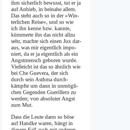
ihm si­cher­lich be­wusst, tut er ja
auf An­hieb, in bei­na­he al­lem.
Das steht auch so in der »Win­
ter­li­chen Rei­se«, und so wie
ich ihn ken­ne bzw. kann­te,
küm­mer­te ihn das nicht all­zu
sehr, mach­te sich ei­nen Jux dar­
aus, was mir ei­gent­lich im­po­
niert, da er ja ei­gent­lich als ein
Angst­mensch ge­bo­ren wur­de.
Viel­leicht ist das so ähn­lich wie
bei Che Gue­ve­ra, der sich
durch sein Asth­ma durch­
kämpf­te um dann in un­mög­li­
chen Ge­gen­den Gue­ril­le­ro zu
wer­den; von ab­so­lu­ter Angst
zum Mut.
Dass die Leu­te dann so bö­se
auf Hand­ke wa­ren, hängt in
die­sem Fall auch mit an­de­ren