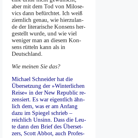
aber mit dem Tod von Mi­lo­se­
vics dann be­fürch­tet. Ich weiß
ziem­lich ge­nau, wie hier­zu­lan­
de der li­te­ra­ri­sche Kon­sens her­
ge­stellt wur­de, und wie viel
we­ni­ger man an die­sem Kon­
sens rüt­teln kann als in
Deutsch­land.
Wie mei­nen Sie das?
Mi­cha­el Schnei­der hat die
Über­set­zung der »Win­ter­li­chen
Rei­se« in der New Re­pu­blic re­
zen­siert. Es war ei­gent­lich ähn­
lich dem, was er am An­fang
da­zu im Spie­gel schrieb –
reich­lich Un­sinn. Dass die Leu­
te dann den Brief des Über­set­
zers, Scott Ab­bot, auch Pro­fes­