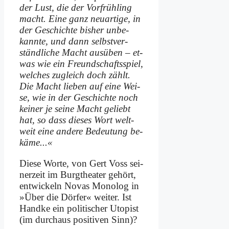
der Lust, die der Vor­früh­ling
macht. Ei­ne ganz neu­ar­ti­ge, in
der Ge­schich­te bis­her un­be­
kann­te, und dann selbst­ver­
ständ­li­che Macht aus­üben – et­
was wie ein Freund­schafts­spiel,
wel­ches zu­gleich doch zählt.
Die Macht lie­ben auf ei­ne Wei­
se, wie in der Ge­schich­te noch
kei­ner je sei­ne Macht ge­liebt
hat, so dass die­ses Wort welt­
weit ei­ne an­de­re Be­deu­tung be­
kä­me...«
Die­se Wor­te, von Gert Voss sei­
ner­zeit im Burg­thea­ter ge­hört,
ent­wickeln No­vas Mo­no­log in
»Über die Dör­fer« wei­ter. Ist
Hand­ke ein po­li­ti­scher Uto­pist
(im durch­aus po­si­ti­ven Sinn)?