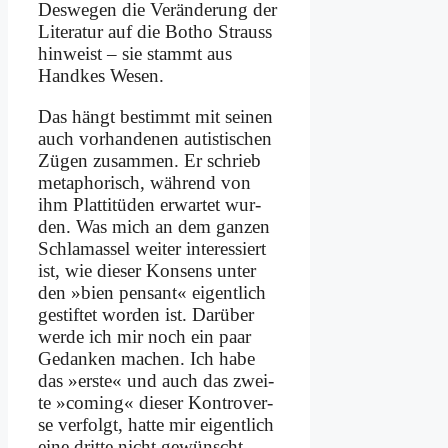
Des­we­gen die Ver­än­de­rung der
Li­te­ra­tur auf die Bo­tho Strauss
hin­weist – sie stammt aus
Hand­kes We­sen.
Das hängt be­stimmt mit sei­nen
auch vor­han­de­nen au­ti­sti­schen
Zü­gen zu­sam­men. Er schrieb
me­ta­pho­risch, wäh­rend von
ihm Plat­ti­tü­den er­war­tet wur­
den. Was mich an dem gan­zen
Schla­mas­sel wei­ter in­ter­es­siert
ist, wie die­ser Kon­sens un­ter
den »bien pensant« ei­gent­lich
ge­stif­tet wor­den ist. Dar­über
wer­de ich mir noch ein paar
Ge­dan­ken ma­chen. Ich ha­be
das »er­ste« und auch das zwei­
te »co­ming« die­ser Kon­tro­ver­
se ver­folgt, hat­te mir ei­gent­lich
ei­ne drit­te nicht ge­wünscht,