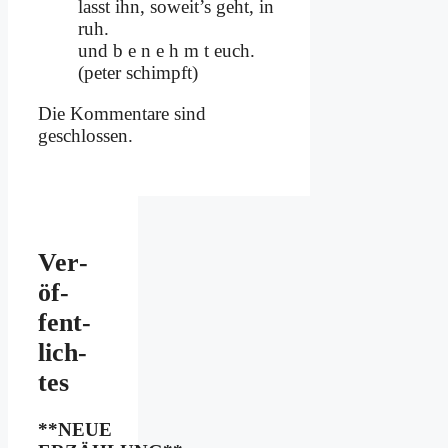
lasst ihn, soweit’s geht, in
ruh.
und b e n e h m t euch.
(pe­ter schimpft)
Die Kommentare sind
geschlossen.
Ver­
öf­
fent­
lich­
tes
**NEUE