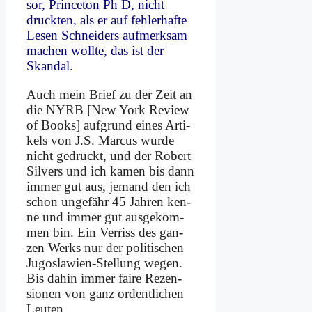
sor, Prin­ce­ton Ph D, nicht
druck­ten, als er auf feh­ler­haf­te
Le­sen Schnei­ders auf­merk­sam
ma­chen woll­te, das ist der
Skan­dal.
Auch mein Brief zu der Zeit an
die NYRB [New York Re­view
of Books] auf­grund ei­nes Ar­ti­
kels von J.S. Mar­cus wur­de
nicht ge­druckt, und der Ro­bert
Sil­vers und ich ka­men bis dann
im­mer gut aus, je­mand den ich
schon un­ge­fähr 45 Jah­ren ken­
ne und im­mer gut aus­ge­kom­
men bin. Ein Ver­riss des gan­
zen Werks nur der po­li­ti­schen
Ju­go­sla­wi­en-Stel­lung we­gen.
Bis da­hin im­mer fai­re Re­zen­
sio­nen von ganz or­dent­li­chen
Leu­ten.