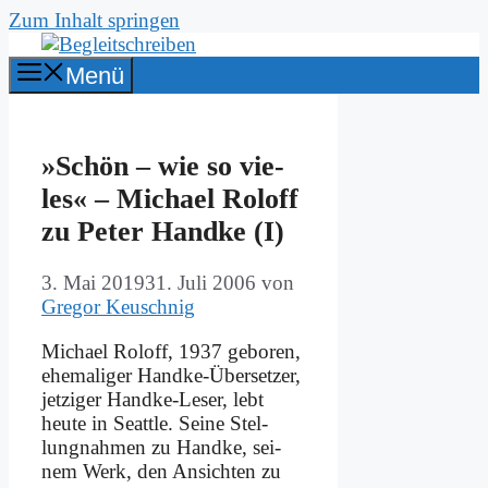
Zum Inhalt springen
Menü
»Schön – wie so vie­
les« – Mi­cha­el Rol­off
zu Pe­ter Hand­ke (I)
3. Mai 2019
31. Juli 2006
von
Gregor Keuschnig
Mi­cha­el Rol­off, 1937 ge­bo­ren,
ehe­ma­li­ger Hand­ke-Über­set­zer,
jet­zi­ger Hand­ke-Le­ser, lebt
heu­te in Se­at­tle. Sei­ne Stel­
lung­nah­men zu Hand­ke, sei­
nem Werk, den An­sich­ten zu