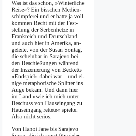
Was ist das schon, »Win­ter­li­che
Rei­se«? Ein biss­chen Me­di­en­
schimpf­e­rei und er hat­te ja voll­
kom­men Recht mit der Fest­
stel­lung der Ser­ben­het­ze in
Frank­reich und Deutsch­land
und auch hier in Ame­ri­ka, an­
ge­lei­tet von der Su­san Son­tag,
die schein­bar in Sa­ra­je­vo bei
den Be­schie­ßun­gen wäh­rend
der In­sze­nie­rung von Becketts
»End­spiel« da­bei war – und ei­
ni­ge me­ta­pho­ri­sche Split­ter ins
Au­ge be­kam. Und dann hier
im Land »wie ich mich un­ter
Be­schuss von Haus­ein­gang zu
Haus­ein­gang ret­te­te« spiel­te.
Al­so nicht se­ri­ös.
Von Ha­noi Ja­ne bis Sa­ra­je­vo
Su­san, die ich sonst für vie­les