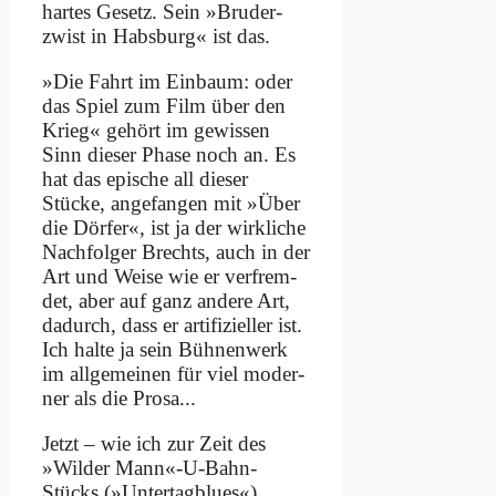
har­tes Ge­setz. Sein »Bru­der­
zwist in Habs­burg« ist das.
»Die Fahrt im Ein­baum: oder
das Spiel zum Film über den
Krieg« ge­hört im ge­wis­sen
Sinn die­ser Pha­se noch an. Es
hat das epi­sche all die­ser
Stücke, an­ge­fan­gen mit »Über
die Dör­fer«, ist ja der wirk­li­che
Nach­fol­ger Brechts, auch in der
Art und Wei­se wie er ver­frem­
det, aber auf ganz an­de­re Art,
da­durch, dass er ar­ti­fi­zi­el­ler ist.
Ich hal­te ja sein Büh­nen­werk
im all­ge­mei­nen für viel mo­der­
ner als die Pro­sa...
Jetzt – wie ich zur Zeit des
»Wil­der Mann«-U-Bahn-
Stücks (»Un­ter­tag­blues«)