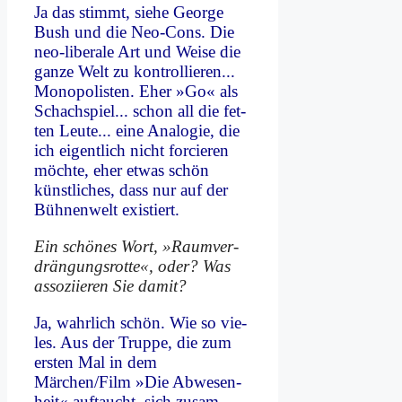
Ja das stimmt, sie­he Ge­or­ge
Bush und die Neo-Cons. Die
neo-li­be­ra­le Art und Wei­se die
gan­ze Welt zu kon­trol­lie­ren...
Mo­no­po­li­sten. Eher »Go« als
Schach­spiel... schon all die fet­
ten Leu­te... ei­ne Ana­lo­gie, die
ich ei­gent­lich nicht for­cie­ren
möch­te, eher et­was schön
künst­li­ches, dass nur auf der
Büh­nen­welt exi­stiert.
Ein schö­nes Wort, »Raum­ver­
drän­gungs­rot­te«, oder? Was
as­so­zi­ie­ren Sie da­mit?
Ja, wahr­lich schön. Wie so vie­
les. Aus der Trup­pe, die zum
er­sten Mal in dem
Märchen/Film »Die Ab­we­sen­
heit« auf­taucht, sich zu­sam­