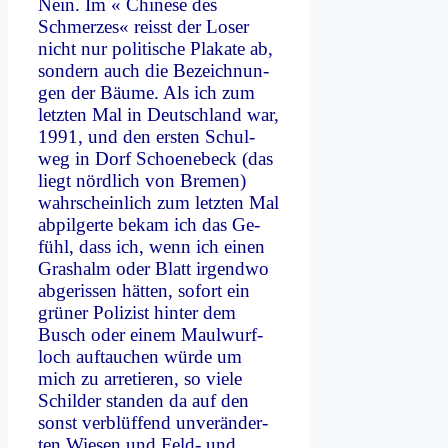
Nein. Im « Chi­ne­se des
Schmer­zes« reisst der Lo­ser
nicht nur po­li­ti­sche Pla­ka­te ab,
son­dern auch die Be­zeich­nun­
gen der Bäu­me. Als ich zum
letz­ten Mal in Deutsch­land war,
1991, und den er­sten Schul­
weg in Dorf Schoe­ne­beck (das
liegt nörd­lich von Bre­men)
wahr­schein­lich zum letz­ten Mal
ab­pil­ger­te be­kam ich das Ge­
fühl, dass ich, wenn ich ei­nen
Gras­halm oder Blatt ir­gend­wo
ab­ge­ris­sen hät­ten, so­fort ein
grü­ner Po­li­zist hin­ter dem
Busch oder ei­nem Maul­wurf­
loch auf­tau­chen wür­de um
mich zu ar­re­tie­ren, so vie­le
Schil­der stan­den da auf den
sonst ver­blüf­fend un­ver­än­der­
ten Wie­sen und Feld- und