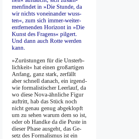
men­fin­det in »Die Stun­de, da
wir nichts von­ein­an­der wuss­
ten«, zum sich im­mer-wei­ter-
ent­fer­nen­den Ho­ri­zont in »Die
Kunst des Fra­gens« pil­gert.
Und dann auch Rot­te wer­den
kann.
»Zu­rü­stun­gen für die Un­sterb­
lich­keit« hat ei­nen groß­ar­ti­gen
An­fang, ganz stark, zer­fällt
aber schnell da­nach, ein ir­gend­
wie for­ma­li­sti­scher Leer­lauf, da
wo die­se No­va-ähn­li­che Fi­gur
auf­tritt, hab das Stück noch
nicht ge­nau ge­nug ab­ge­klopft
um zu se­hen war­um dem so ist,
oder ob Hand­ke da die Pu­ste in
die­ser Pha­se aus­geht, das Ge­
setz des For­ma­lis­mus ist ein