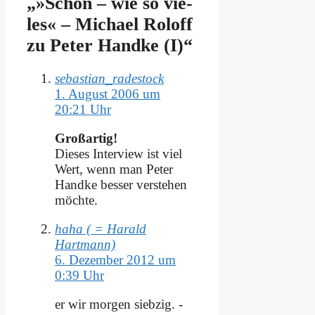
„»Schön – wie so vie­
les« – Mi­cha­el Rol­off
zu Pe­ter Hand­ke (I)“
sebastian_radestock
1. August 2006 um
20:21 Uhr
Groß­ar­tig!
Die­ses In­ter­view ist viel
Wert, wenn man Pe­ter
Hand­ke bes­ser ver­ste­hen
möch­te.
haha ( = Harald
Hartmann)
6. Dezember 2012 um
0:39 Uhr
er wir mor­gen sieb­zig. -