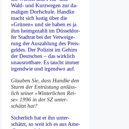
Wald- und Kurz­we­gen zur da­
ma­li­gen Dorf­schu­le. Hand­ke
macht sich lu­stig über die
»Grü­nen« und sie ha­ben es ja
ihm heim­ge­zahlt im Düs­sel­dor­
fer Stadt­rat bei der Ver­wei­ge­
rung der Aus­zah­lung des Preis­
gel­des. Der Po­li­zist im Ge­hirn
der Deut­schen – das wirk­lich
un­aus­rott­ba­re. Es taucht im­mer
ir­gend­wie und ir­gend­wo auf.
Glau­ben Sie, dass Hand­ke den
Sturm der Ent­rü­stung an­läss­
lich sei­ner »Win­ter­li­chen Rei­
se« 1996 in der SZ un­ter­
schätzt hat?
Si­cher­lich hat er ihn un­ter­
schätzt, so weit ich es aus Ame­