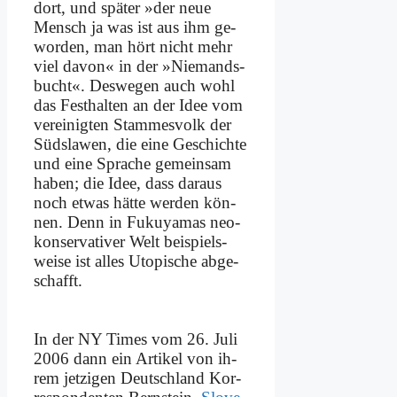
dort, und spä­ter »der neue
Mensch ja was ist aus ihm ge­
wor­den, man hört nicht mehr
viel da­von« in der »Nie­mands­
bucht«. Des­we­gen auch wohl
das Fest­hal­ten an der Idee vom
ver­ei­nig­ten Stam­mes­volk der
Süd­sla­wen, die ei­ne Ge­schich­te
und ei­ne Spra­che ge­mein­sam
ha­ben; die Idee, dass dar­aus
noch et­was hät­te wer­den kön­
nen. Denn in Fu­ku­ya­mas neo­
kon­ser­va­ti­ver Welt bei­spiels­
wei­se ist al­les Uto­pi­sche ab­ge­
schafft.
In der NY Times vom 26. Ju­li
2006 dann ein Ar­ti­kel von ih­
rem jet­zi­gen Deutsch­land Kor­