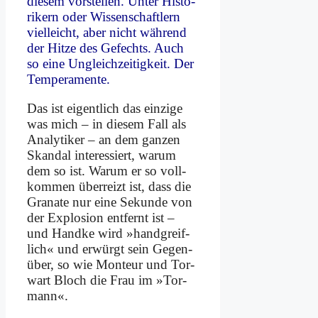
die­sem vor­stel­len. Un­ter Hi­sto­
ri­kern oder Wis­sen­schaft­lern
viel­leicht, aber nicht wäh­rend
der Hit­ze des Ge­fechts. Auch
so ei­ne Un­gleich­zei­tig­keit. Der
Tem­pe­ra­men­te.
Das ist ei­gent­lich das ein­zi­ge
was mich – in die­sem Fall als
Ana­ly­ti­ker – an dem gan­zen
Skan­dal in­ter­es­siert, war­um
dem so ist. War­um er so voll­
kom­men über­reizt ist, dass die
Gra­na­te nur ei­ne Se­kun­de von
der Ex­plo­si­on ent­fernt ist –
und Hand­ke wird »hand­greif­
lich« und er­würgt sein Ge­gen­
über, so wie Mon­teur und Tor­
wart Bloch die Frau im »Tor­
mann«.