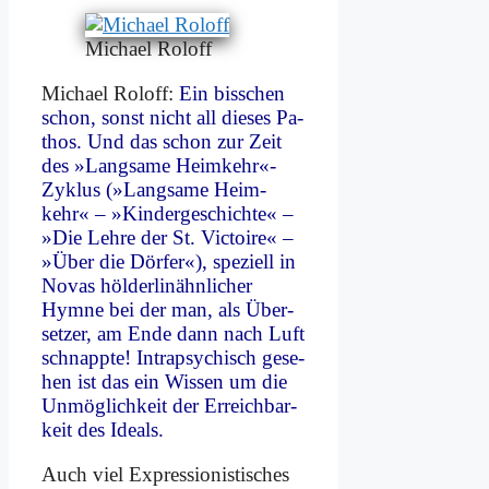
Mi­cha­el Rol­off
Mi­cha­el Rol­off:
Ein biss­chen
schon, sonst nicht all die­ses Pa­
thos. Und das schon zur Zeit
des »Lang­sa­me Heimkehr«-
Zyklus (»Lang­sa­me Heim­
kehr« – »Kin­der­ge­schich­te« –
»Die Leh­re der St. Vic­toire« –
»Über die Dör­fer«), spe­zi­ell in
No­vas höl­der­lin­ähn­li­cher
Hym­ne bei der man, als Über­
set­zer, am En­de dann nach Luft
schnapp­te! In­tra­psy­chisch ge­se­
hen ist das ein Wis­sen um die
Un­mög­lich­keit der Er­reich­bar­
keit des Ide­als.
Auch viel Ex­pres­sio­ni­sti­sches