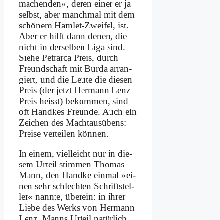
ma­chen­den«, de­ren ei­ner er ja
selbst, aber manch­mal mit dem
schö­nem Ham­let-Zwei­fel, ist.
Aber er hilft dann de­nen, die
nicht in der­sel­ben Li­ga sind.
Sie­he Pe­trar­ca Preis, durch
Freund­schaft mit Bur­da ar­ran­
giert, und die Leu­te die die­sen
Preis (der jetzt Her­mann Lenz
Preis heisst) be­kom­men, sind
oft Hand­kes Freun­de. Auch ein
Zei­chen des Macht­aus­übens:
Prei­se ver­tei­len kön­nen.
In ei­nem, viel­leicht nur in die­
sem Ur­teil stim­men Tho­mas
Mann, den Hand­ke ein­mal »ei­
nen sehr schlech­ten Schrift­stel­
ler« nann­te, über­ein: in ih­rer
Lie­be des Werks von Her­mann
Lenz. Manns Ur­teil na­tür­lich