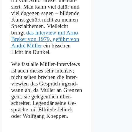
rin von Ar­no Bre­ker the­ma­ti­
siert. Man kann viel da­für und
viel da­ge­gen sa­gen – bil­den­de
Kunst ge­hört nicht zu mei­nen
Spe­zi­al­the­men. Viel­leicht
bringt
das In­ter­view mit Ar­no
Bre­ker von 1979, ge­führt von
An­dré Mül­ler
ein biss­chen
Licht ins Dun­kel.
Wie fast al­le Mül­ler-In­ter­views
ist auch die­ses sehr in­ten­siv;
nicht sel­ten bre­chen die In­ter­
view­ten das Ge­spräch ir­gend­
wann ab, da Mül­ler an Gren­zen
geht; sie ge­le­gent­lich über­
schrei­tet. Le­gen­där sei­ne Ge­
sprä­che mit El­frie­de Je­li­nek
oder Wolf­gang Koep­pen.