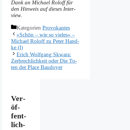
Dank an Mi­cha­el Rol­off für
den Hin­weis auf die­ses In­ter­
view.
Kategorien
Provokantes
»Schön – wie so vie­les« –
Mi­cha­el Rol­off zu Pe­ter Hand­
ke (I)
Erich Wolf­gang Skwa­ra:
Zer­brech­lich­keit oder Die To­
ten der Place Bau­doy­er
Ver­
öf­
fent­
lich­