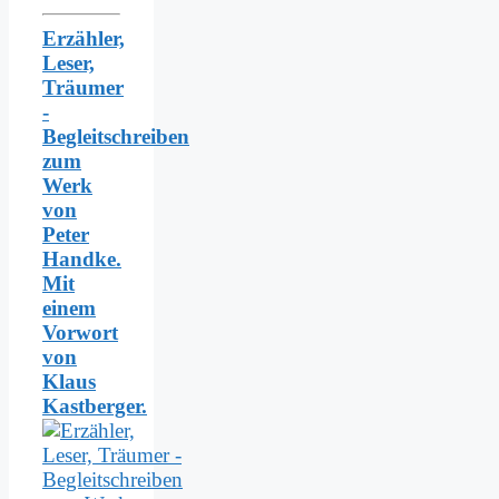
Erzähler,
Leser,
Träumer
-
Begleitschreiben
zum
Werk
von
Peter
Handke.
Mit
einem
Vorwort
von
Klaus
Kastberger.