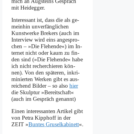
mich an Aug­steins Ge­spräch
mit Heid­eg­ger.
In­ter­es­sant ist, dass die als ge­
mein­hin un­ver­fäng­li­chen
Kunst­wer­ke Bre­kers (auch im
In­ter­view wird eins an­ge­spro­
chen – »Die Fle­hen­de«) im In­
ter­net nicht oder kaum zu fin­
den sind (»Die Fle­hen­de« ha­be
ich nicht re­cher­chie­ren kön­
nen). Von den spä­te­ren, in­kri­
mi­nier­ten Wer­ken gibt es aus­
rei­chend Bil­der – so al­so
hier
die Skulp­tur »Be­reit­schaft«
(auch im Ge­spräch ge­nannt)
Ei­nen in­ter­es­san­ten Ar­ti­kel gibt
von Pe­tra Kipp­hoff in der
ZEIT »
Bun­tes Gru­sel­ka­bi­nett
«.