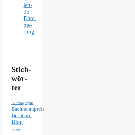
len­
de
Däm­
me­
rung
Stich­
wör­
ter
Autobiographie
Bachmannpreis
Bernhard
Blog
Bonner