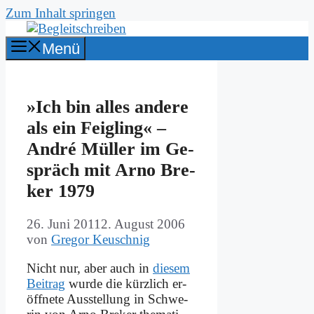
Zum Inhalt springen
Menü
»Ich bin al­les an­de­re
als ein Feig­ling« –
An­dré Mül­ler im Ge­
spräch mit Ar­no Bre­
ker 1979
26. Juni 2011
2. August 2006
von
Gregor Keuschnig
Nicht nur, aber auch in
die­sem
Bei­trag
wur­de die kürz­lich er­
öff­ne­te Aus­stel­lung in Schwe­