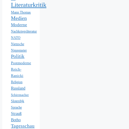
Literaturkritik
Mann Thomas
Medien
Moderne
Nachkriegsliteratur
NATO
Nietzsche
Niggemeier
Politik
Postmoderne
Reich-
Ranicki
Religion
Russland
Schirrmacher
Sloterdijk
Sprache
Strauß
Botho
Tagesschau