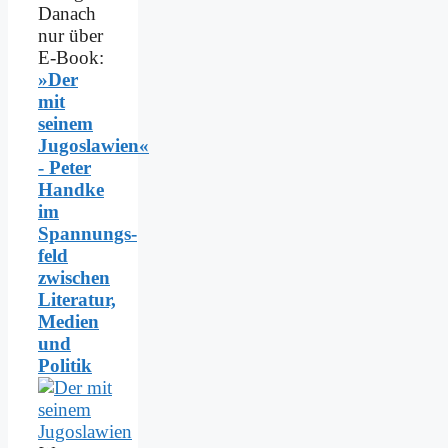
Danach
nur über
E-Book:
»Der
mit
seinem
Jugoslawien«
- Peter
Handke
im
Spannungs­
feld
zwischen
Literatur,
Medien
und
Politik