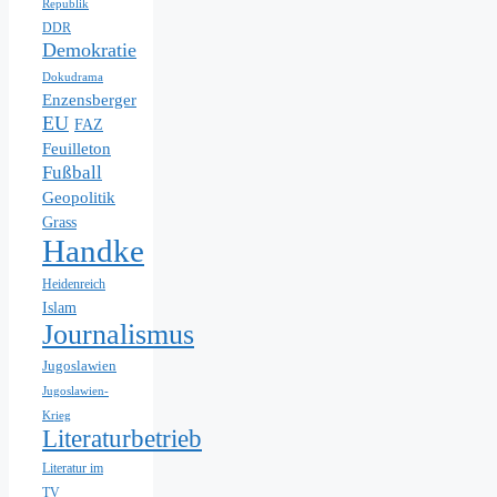
Republik
DDR
Demokratie
Dokudrama
Enzensberger
EU
FAZ
Feuilleton
Fußball
Geopolitik
Grass
Handke
Heidenreich
Islam
Journalismus
Jugoslawien
Jugoslawien-
Krieg
Literaturbetrieb
Literatur im
TV