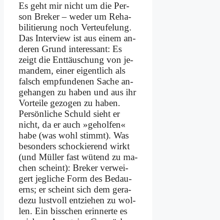
Es geht mir nicht um die Per­
son Bre­ker – we­der um Re­ha­
bi­li­tie­rung noch Ver­teu­fe­lung.
Das In­ter­view ist aus ei­nem an­
de­ren Grund in­ter­es­sant: Es
zeigt die Ent­täu­schung von je­
man­dem, ei­ner ei­gent­lich als
falsch emp­fun­de­nen Sa­che an­
ge­han­gen zu ha­ben und aus ihr
Vor­tei­le ge­zo­gen zu ha­ben.
Per­sön­li­che Schuld sieht er
nicht, da er auch »ge­hol­fen«
ha­be (was wohl stimmt). Was
be­son­ders schockie­rend wirkt
(und Mül­ler fast wü­tend zu ma­
chen scheint): Bre­ker ver­wei­
gert jeg­li­che Form des Be­dau­
erns; er scheint sich dem ge­ra­
de­zu lust­voll ent­zie­hen zu wol­
len. Ein biss­chen er­in­ner­te es