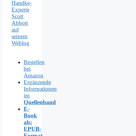
Handke-
Experte
Scott
Abbott
auf
seinem
Weblog
Bestellen
bei
Amazon
Ergänzende
Informationen
im
Quellenband
E-
Book
als:
EPUB-
Format