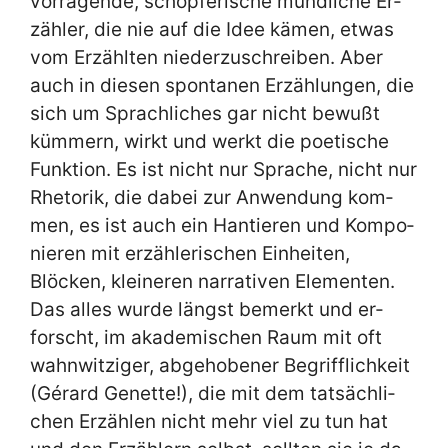
vor­ra­gen­de, schöp­fe­ri­sche münd­li­che Er­
zäh­ler, die nie auf die Idee kä­men, et­was
vom Er­zähl­ten nie­der­zu­schrei­ben. Aber
auch in die­sen spon­ta­nen Er­zäh­lun­gen, die
sich um Sprach­li­ches gar nicht be­wußt
küm­mern, wirkt und werkt die poe­ti­sche
Funk­ti­on. Es ist nicht nur Spra­che, nicht nur
Rhe­to­rik, die da­bei zur An­wen­dung kom­
men, es ist auch ein Han­tie­ren und Kom­po­
nie­ren mit er­zäh­le­ri­schen Ein­hei­ten,
Blöcken, klei­ne­ren nar­ra­ti­ven Ele­men­ten.
Das al­les wur­de längst be­merkt und er­
forscht, im aka­de­mi­schen Raum mit oft
wahn­wit­zi­ger, ab­ge­ho­be­ner Be­griff­lich­keit
(Gé­rard Ge­net­te!), die mit dem tat­säch­li­
chen Er­zäh­len nicht mehr viel zu tun hat