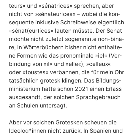
teurs« und »sé­na­tri­ces« spre­chen, aber
nicht von »sé­na­teu­rices« – wo­bei die kon­
se­quen­te in­klu­si­ve Schreib­wei­se ei­gent­lich
»sénat(eur)ices« lau­ten müss­te. Der Se­nat
möch­te nicht zu­letzt so­ge­nann­te non-bi­nä­
re, in Wör­ter­bü­chern bis­her nicht ent­hal­te­
ne For­men wie das pro­no­mi­na­le »iel« (Ver­
bin­dung von »il« und »el­le«), »cel­leux«
oder »tou­stes« ver­ban­nen, die für mein Ohr
tat­säch­lich gro­tesk klin­gen. Das Bil­dungs­
mi­ni­ste­ri­um hat­te schon 2021 ei­nen Er­lass
aus­ge­sandt, der sol­chen Sprach­ge­brauch
an Schu­len un­ter­sagt.
Aber vor sol­chen Gro­tes­ken scheu­en die
Ideolog*innen nicht zu­rück. In Spa­ni­en und