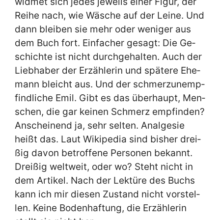
wid­met sich je­des je­weils ei­ner Fi­gur, der
Rei­he nach, wie Wä­sche auf der Lei­ne. Und
dann blei­ben sie mehr oder we­ni­ger aus
dem Buch fort. Ein­fa­cher ge­sagt: Die Ge­
schich­te ist nicht durch­ge­hal­ten. Auch der
Lieb­ha­ber der Er­zäh­le­rin und spä­te­re Ehe­
mann bleicht aus. Und der schmerz­un­emp­
find­li­che Emil. Gibt es das über­haupt, Men­
schen, die gar kei­nen Schmerz emp­fin­den?
An­schei­nend ja, sehr sel­ten. An­al­ge­sie
heißt das. Laut Wi­ki­pe­dia sind bis­her drei­
ßig da­von be­trof­fe­ne Per­so­nen be­kannt.
Drei­ßig welt­weit, oder wo? Steht nicht in
dem Ar­ti­kel. Nach der Lek­tü­re des Buchs
kann ich mir die­sen Zu­stand nicht vor­stel­
len. Kei­ne Bo­den­haf­tung, die Er­zäh­le­rin