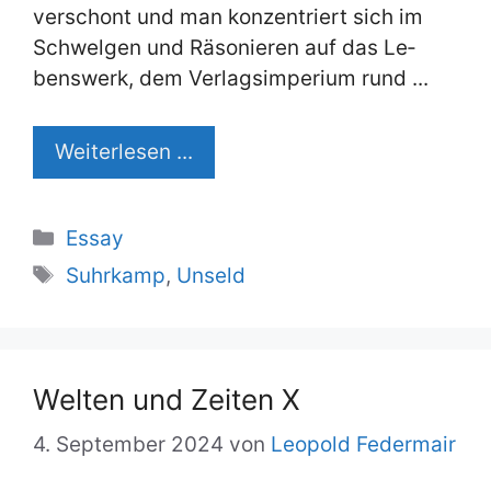
ver­schont und man kon­zen­triert sich im
Schwel­gen und Rä­so­nie­ren auf das Le­
bens­werk, dem Ver­lag­s­im­pe­ri­um rund ...
Wei­ter­le­sen ...
Kategorien
Essay
Schlagwörter
Suhrkamp
,
Unseld
Wel­ten und Zei­ten X
4. September 2024
von
Leopold Federmair