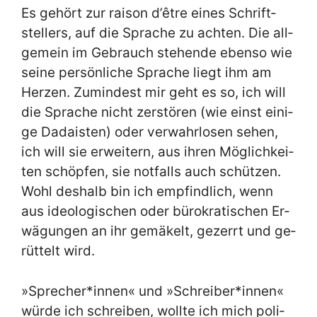
Es ge­hört zur rai­son d’être ei­nes Schrift­
stel­lers, auf die Spra­che zu ach­ten. Die all­
ge­mein im Ge­brauch ste­hen­de eben­so wie
sei­ne per­sön­li­che Spra­che liegt ihm am
Her­zen. Zu­min­dest mir geht es so, ich will
die Spra­che nicht zer­stö­ren (wie einst ei­ni­
ge Da­da­isten) oder ver­wahr­lo­sen se­hen,
ich will sie er­wei­tern, aus ih­ren Mög­lich­kei­
ten schöp­fen, sie not­falls auch schüt­zen.
Wohl des­halb bin ich emp­find­lich, wenn
aus ideo­lo­gi­schen oder bü­ro­kra­ti­schen Er­
wä­gun­gen an ihr ge­mä­kelt, ge­zerrt und ge­
rüt­telt wird.
»Sprecher*innen« und »Schreiber*innen«
wür­de ich schrei­ben, woll­te ich mich po­li­