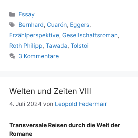
Kategorien
Essay
Schlagwörter
Bernhard
,
Cuarón
,
Eggers
,
Erzählperspektive
,
Gesellschaftsroman
,
Roth Philipp
,
Tawada
,
Tolstoi
3 Kommentare
Wel­ten und Zei­ten VIII
4. Juli 2024
von
Leopold Federmair
Trans­ver­sa­le Rei­sen durch die Welt der
Ro­ma­ne