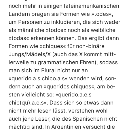
noch mehr in ei­ni­gen la­tein­ame­ri­ka­ni­schen
Län­dern prä­gen sie For­men wie »to­des«,
um Per­so­nen zu in­klu­die­ren, die sich we­der
als männ­li­che »to­dos« noch als weib­li­che
»to­das« er­ken­nen kön­nen. Das er­gibt dann
For­men wie »chi­ques« für non-bi­nä­re
Jungs/Mädels/X (auch das X kommt mitt­
ler­wei­le zu gram­ma­ti­schen Eh­ren), so­dass
man sich im Plu­ral nicht nur an
»querido.a.s chico.a.s« wen­den wird, son­
dern auch an »quer­ides chi­ques«, am be­
sten viel­leicht so: »querido.a.e.s
chic(qu).a.e.s«. Dass sich so et­was dann
nicht mehr le­sen lässt, ver­ste­hen wohl
auch je­ne Le­ser, die des Spa­ni­schen nicht
mäch­tig sind. In Ar­gen­ti­ni­en ver­sucht die