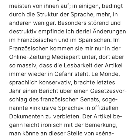
mei­sten von ih­nen auf; in ei­ni­gen, be­dingt
durch die Struk­tur der Spra­che, mehr, in
an­de­ren we­ni­ger. Be­son­ders stö­rend und
de­struk­tiv emp­fin­de ich der­lei Än­de­run­gen
im Fran­zö­si­schen und im Spa­ni­schen. Im
Fran­zö­si­schen kom­men sie mir nur in der
On­line-Zei­tung Me­dia­part un­ter, dort aber
so mas­siv, dass die Les­bar­keit der Ar­ti­kel
im­mer wie­der in Ge­fahr steht. Le Mon­de,
sprach­lich kon­ser­va­tiv, brach­te letz­tes
Jahr ei­nen Be­richt über ei­nen Ge­set­zes­vor­
schlag des fran­zö­si­schen Se­nats, so­ge­
nann­te »in­klu­si­ve Spra­che« in of­fi­zi­el­len
Do­ku­men­ten zu ver­bie­ten. Der Ar­ti­kel be­
gann leicht iro­nisch mit der Be­mer­kung,
man kön­ne an die­ser Stel­le von »sé­na­