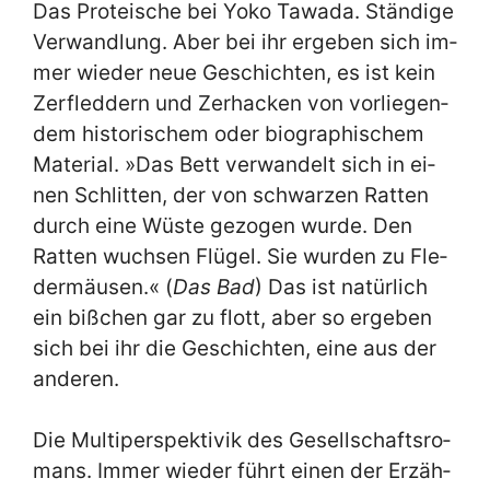
Das Prot­e­i­sche bei Yo­ko Ta­wa­da. Stän­di­ge
Ver­wand­lung. Aber bei ihr er­ge­ben sich im­
mer wie­der neue Ge­schich­ten, es ist kein
Zer­fled­dern und Zer­hacken von vor­lie­gen­
dem hi­sto­ri­schem oder bio­gra­phi­schem
Ma­te­ri­al. »Das Bett ver­wan­delt sich in ei­
nen Schlit­ten, der von schwar­zen Rat­ten
durch ei­ne Wü­ste ge­zo­gen wur­de. Den
Rat­ten wuch­sen Flü­gel. Sie wur­den zu Fle­
der­mäu­sen.« (
Das Bad
) Das ist na­tür­lich
ein biß­chen gar zu flott, aber so er­ge­ben
sich bei ihr die Ge­schich­ten, ei­ne aus der
an­de­ren.
Die Mul­ti­per­spek­ti­vik des Ge­sell­schafts­ro­
mans. Im­mer wie­der führt ei­nen der Er­zäh­