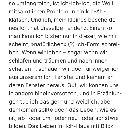
so um­fang­reich, ist Ich-Ich-Ich, die Welt
mit­samt ih­ren Pro­ble­men ein Ich-Ab­
klatsch. Und ich, mein klei­nes be­schei­de­
nes Ich, hat die­sel­be Ten­denz. Ei­nen Ro­
man kann ich bis­her nur in die­ser, wie mir
scheint, »na­tür­li­chen« (?) Ich-Form schrei­
ben. Wenn wir le­ben – so­gar wenn wir
schla­fen und träu­men und nach in­nen
schau­en –, schau­en wir doch un­wei­ger­lich
aus un­se­rem Ich-Fen­ster und kei­nem an­
de­ren Fen­ster her­aus. Gut, wir kön­nen uns
in an­de­re hin­ein­ver­set­zen, und in Er­zäh­lun­
gen tue ich das gern und weid­lich, aber
der Ro­man soll­te doch das Le­ben, wie es
ist, ab- oder um- oder neu- oder sonst­wie
bil­den. Das Le­ben im Ich-Haus mit Blick