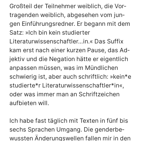
Groß­teil der Teil­neh­mer weib­lich, die Vor­
tra­gen­den weib­lich, ab­ge­se­hen vom jun­
gen Ein­füh­rungs­red­ner. Er be­gann mit dem
Satz: »Ich bin kein stu­dier­ter
Literaturwissenschaftler…in.« Das Suf­fix
kam erst nach ei­ner kur­zen Pau­se, das Ad­
jek­tiv und die Ne­ga­ti­on hät­te er ei­gent­lich
an­pas­sen müs­sen, was im Münd­li­chen
schwie­rig ist, aber auch schrift­lich: »kein*e
studierte*r Literaturwissenschaftler*in«,
oder was im­mer man an Schrift­zei­chen
auf­bie­ten will.
Ich ha­be fast täg­lich mit Tex­ten in fünf bis
sechs Spra­chen Um­gang. Die gen­der­be­
wuss­ten Än­de­rungs­wel­len fal­len mir in den