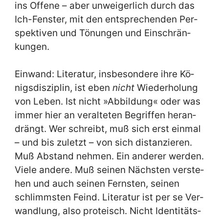
ins Of­fe­ne – aber un­wei­ger­lich durch das
Ich-Fen­ster, mit den ent­spre­chen­den Per­
spek­ti­ven und Tö­nun­gen und Ein­schrän­
kun­gen.
Ein­wand: Li­te­ra­tur, ins­be­son­de­re ih­re Kö­
nigs­dis­zi­plin, ist eben
nicht
Wie­der­ho­lung
von Le­ben. Ist nicht »Ab­bil­dung« oder was
im­mer hier an ver­al­te­ten Be­grif­fen her­an­
drängt. Wer schreibt, muß sich erst ein­mal
– und bis zu­letzt – von sich di­stan­zie­ren.
Muß Ab­stand neh­men. Ein an­de­rer wer­den.
Vie­le an­de­re. Muß sei­nen Näch­sten ver­ste­
hen und auch sei­nen Fern­sten, sei­nen
schlimm­sten Feind. Li­te­ra­tur ist per se Ver­
wand­lung, al­so prot­e­isch. Nicht Iden­ti­täts­