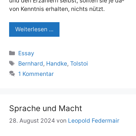
und den Er­zäh­lern selbst, soll­ten sie je da­
von Kennt­nis er­hal­ten, nichts nützt.
Wei­ter­le­sen ...
Kategorien
Essay
Schlagwörter
Bernhard
,
Handke
,
Tolstoi
1 Kommentar
Spra­che und Macht
28. August 2024
von
Leopold Federmair