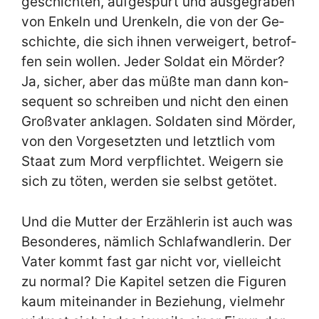
ge­schich­ten, auf­ge­spürt und aus­ge­gra­ben
von En­keln und Ur­en­keln, die von der Ge­
schich­te, die sich ih­nen ver­wei­gert, be­trof­
fen sein wol­len. Je­der Sol­dat ein Mör­der?
Ja, si­cher, aber das müß­te man dann kon­
se­quent so schrei­ben und nicht den ei­nen
Groß­va­ter an­kla­gen. Sol­da­ten sind Mör­der,
von den Vor­ge­setz­ten und letzt­lich vom
Staat zum Mord ver­pflich­tet. Wei­gern sie
sich zu tö­ten, wer­den sie selbst ge­tö­tet.
Und die Mut­ter der Er­zäh­le­rin ist auch was
Be­son­de­res, näm­lich Schlaf­wand­le­rin. Der
Va­ter kommt fast gar nicht vor, viel­leicht
zu nor­mal? Die Ka­pi­tel set­zen die Fi­gu­ren
kaum mit­ein­an­der in Be­zie­hung, viel­mehr