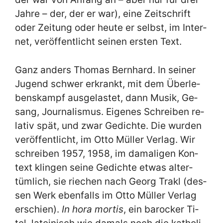
Jah­re – der, der er war), ei­ne Zeit­schrift
oder Zei­tung oder heu­te er selbst, im In­ter­
net, ver­öf­fent­licht sei­nen er­sten Text.
Ganz an­ders Tho­mas Bern­hard. In sei­ner
Ju­gend schwer er­krankt, mit dem Über­le­
bens­kampf aus­ge­la­stet, dann Mu­sik, Ge­
sang, Jour­na­lis­mus. Ei­ge­nes Schrei­ben re­
la­tiv spät, und zwar Ge­dich­te. Die wur­den
ver­öf­fent­licht, im Ot­to Mül­ler Ver­lag. Wir
schrei­ben 1957, 1958, im da­ma­li­gen Kon­
text klin­gen sei­ne Ge­dich­te et­was al­ter­
tüm­lich, sie rie­chen nach Ge­org Tra­kl (des­
sen Werk eben­falls im Ot­to Mül­ler Ver­lag
er­schien).
In ho­ra mor­tis
, ein ba­rocker Ti­