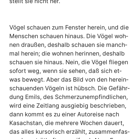
stellt sie nicht her.
Vö­gel schau­en zum Fen­ster her­ein, und die
Men­schen schau­en hin­aus. Die Vö­gel woh­
nen drau­ßen, des­halb schau­en sie manch­
mal her­ein; die woh­nen her­in­nen, des­halb
schau­en sie hin­aus. Nein, die Vö­gel flie­gen
so­fort weg, wenn sie se­hen, daß sich et­
was be­wegt. Aber das Bild von den her­ein­
schau­en­den Vö­geln ist hübsch. Die Ge­fähr­
dung Emils, des Schmerz­un­emp­find­li­chen,
wird ei­ne Zeit­lang aus­gie­big be­schrie­ben,
dann kommt es zu ei­ner Au­to­rei­se nach
Ka­sach­stan, die meh­re­re Wo­chen dau­ert,
das al­les kur­so­risch er­zählt, zu­sam­men­fas­