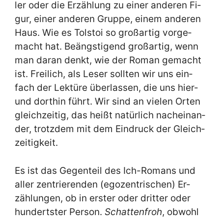
ler oder die Er­zäh­lung zu ei­ner an­de­ren Fi­
gur, ei­ner an­de­ren Grup­pe, ei­nem an­de­ren
Haus. Wie es Tol­stoi so groß­ar­tig vor­ge­
macht hat. Be­äng­sti­gend groß­ar­tig, wenn
man dar­an denkt, wie der Ro­man ge­macht
ist. Frei­lich, als Le­ser soll­ten wir uns ein­
fach der Lek­tü­re über­las­sen, die uns hier-
und dort­hin führt. Wir sind an vie­len Or­ten
gleich­zei­tig, das heißt na­tür­lich nach­ein­an­
der, trotz­dem mit dem Ein­druck der Gleich­
zei­tig­keit.
Es ist das Ge­gen­teil des Ich-Ro­mans und
al­ler zen­trie­ren­den (ego­zen­tri­schen) Er­
zäh­lun­gen, ob in er­ster oder drit­ter oder
hun­dert­ster Per­son.
Schat­ten­froh
, ob­wohl