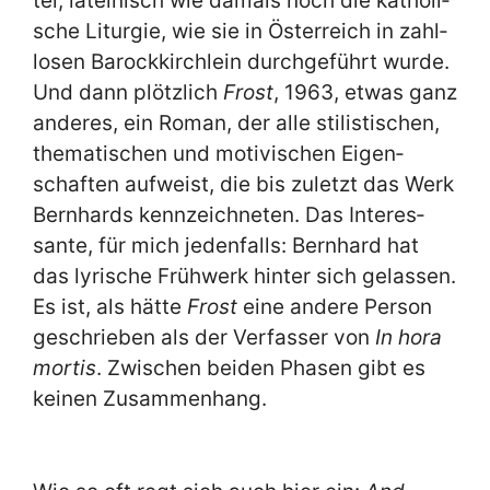
tel, la­tei­nisch wie da­mals noch die ka­tho­li­
sche Lit­ur­gie, wie sie in Öster­reich in zahl­
lo­sen Ba­rock­kirch­lein durch­ge­führt wur­de.
Und dann plötz­lich
Frost
, 1963, et­was ganz
an­de­res, ein Ro­man, der al­le sti­li­sti­schen,
the­ma­ti­schen und mo­ti­vi­schen Ei­gen­
schaf­ten auf­weist, die bis zu­letzt das Werk
Bern­hards kenn­zeich­ne­ten. Das In­ter­es­
san­te, für mich je­den­falls: Bern­hard hat
das ly­ri­sche Früh­werk hin­ter sich ge­las­sen.
Es ist, als hät­te
Frost
ei­ne an­de­re Per­son
ge­schrie­ben als der Ver­fas­ser von
In ho­ra
mor­tis
. Zwi­schen bei­den Pha­sen gibt es
kei­nen Zu­sam­men­hang.