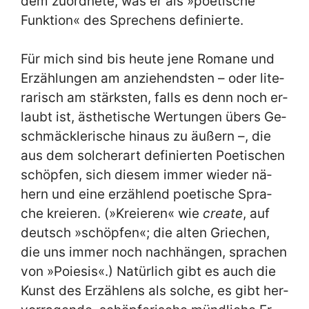
dem zu­ord­ne­te, was er als »poe­ti­sche
Funk­ti­on« des Spre­chens de­fi­nier­te.
Für mich sind bis heu­te je­ne Ro­ma­ne und
Er­zäh­lun­gen am an­zie­hend­sten – oder li­te­
ra­risch am stärk­sten, falls es denn noch er­
laubt ist, äs­the­ti­sche Wer­tun­gen übers Ge­
schmäck­le­ri­sche hin­aus zu äu­ßern –, die
aus dem sol­cher­art de­fi­nier­ten Poe­ti­schen
schöp­fen, sich die­sem im­mer wie­der nä­
hern und ei­ne er­zäh­lend poe­ti­sche Spra­
che kre­ieren. (»Kre­ieren« wie
crea­te
, auf
deutsch »schöp­fen«; die al­ten Grie­chen,
die uns im­mer noch nach­hän­gen, spra­chen
von »Poie­sis«.) Na­tür­lich gibt es auch die
Kunst des Er­zäh­lens als sol­che, es gibt her­