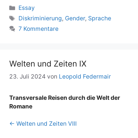
Kategorien
Essay
Schlagwörter
Diskriminierung
,
Gender
,
Sprache
7 Kommentare
Wel­ten und Zei­ten IX
23. Juli 2024
von
Leopold Federmair
Trans­ver­sa­le Rei­sen durch die Welt der
Ro­ma­ne
← Wel­ten und Zei­ten VIII