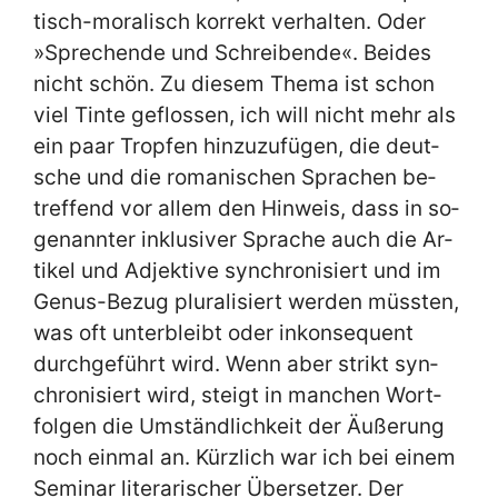
tisch-mo­ra­lisch kor­rekt ver­hal­ten. Oder
»Spre­chen­de und Schrei­ben­de«. Bei­des
nicht schön. Zu die­sem The­ma ist schon
viel Tin­te ge­flos­sen, ich will nicht mehr als
ein paar Trop­fen hin­zu­zu­fü­gen, die deut­
sche und die ro­ma­ni­schen Spra­chen be­
tref­fend vor al­lem den Hin­weis, dass in so­
ge­nann­ter in­klu­si­ver Spra­che auch die Ar­
ti­kel und Ad­jek­ti­ve syn­chro­ni­siert und im
Ge­nus-Be­zug plu­ra­li­siert wer­den müss­ten,
was oft un­ter­bleibt oder in­kon­se­quent
durch­ge­führt wird. Wenn aber strikt syn­
chro­ni­siert wird, steigt in man­chen Wort­
fol­gen die Um­ständ­lich­keit der Äu­ße­rung
noch ein­mal an. Kürz­lich war ich bei ei­nem
Se­mi­nar li­te­ra­ri­scher Über­set­zer. Der