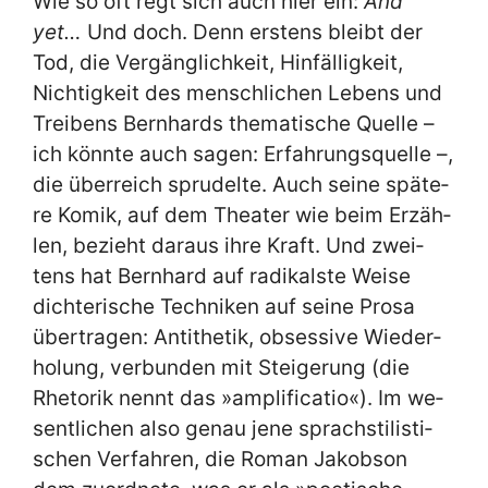
Wie so oft regt sich auch hier ein:
And
yet…
Und doch. Denn er­stens bleibt der
Tod, die Ver­gäng­lich­keit, Hin­fäl­lig­keit,
Nich­tig­keit des mensch­li­chen Le­bens und
Trei­bens Bern­hards the­ma­ti­sche Quel­le –
ich könn­te auch sa­gen: Er­fah­rungs­quel­le –,
die über­reich spru­del­te. Auch sei­ne spä­te­
re Ko­mik, auf dem Thea­ter wie beim Er­zäh­
len, be­zieht dar­aus ih­re Kraft. Und zwei­
tens hat Bern­hard auf ra­di­kal­ste Wei­se
dich­te­ri­sche Tech­ni­ken auf sei­ne Pro­sa
über­tra­gen: An­ti­the­tik, ob­ses­si­ve Wie­der­
ho­lung, ver­bun­den mit Stei­ge­rung (die
Rhe­to­rik nennt das »am­pli­fi­ca­tio«). Im we­
sent­li­chen al­so ge­nau je­ne sprach­sti­li­sti­
schen Ver­fah­ren, die Ro­man Ja­kobson