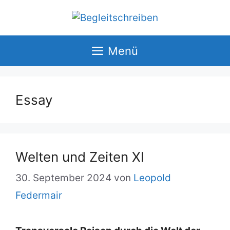
Zum
Inhalt
springen
Menü
Essay
Wel­ten und Zei­ten XI
30. September 2024
von
Leopold
Federmair