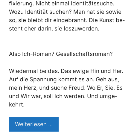
fi­xie­rung. Nicht ein­mal Iden­ti­täts­su­che.
Wo­zu Iden­ti­tät su­chen? Man hat sie so­wie­
so, sie bleibt dir ein­ge­brannt. Die Kunst be­
steht eher dar­in, sie los­zu­wer­den.
Al­so Ich-Ro­man? Ge­sell­schafts­ro­man?
Wie­der­mal bei­des. Das ewi­ge Hin und Her.
Auf die Span­nung kommt es an. Geh aus,
mein Herz, und su­che Freud: Wo Er, Sie, Es
und Wir war, soll Ich wer­den. Und um­ge­
kehrt.
Wei­ter­le­sen ...