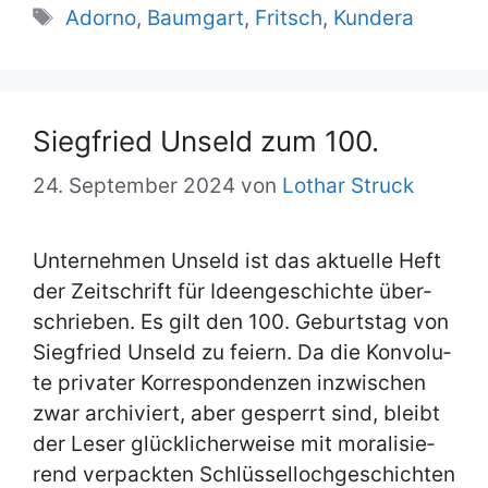
Schlagwörter
Adorno
,
Baumgart
,
Fritsch
,
Kundera
Sieg­fried Un­seld zum 100.
24. September 2024
von
Lothar Struck
Un­ter­neh­men Un­seld ist das ak­tu­el­le Heft
der Zeit­schrift für Ideen­ge­schich­te über­
schrie­ben. Es gilt den 100. Ge­burts­tag von
Sieg­fried Un­seld zu fei­ern. Da die Kon­vo­lu­
te pri­va­ter Kor­re­spon­den­zen in­zwi­schen
zwar ar­chi­viert, aber ge­sperrt sind, bleibt
der Le­ser glück­li­cher­wei­se mit mo­ra­li­sie­
rend ver­pack­ten Schlüs­sel­loch­ge­schich­ten