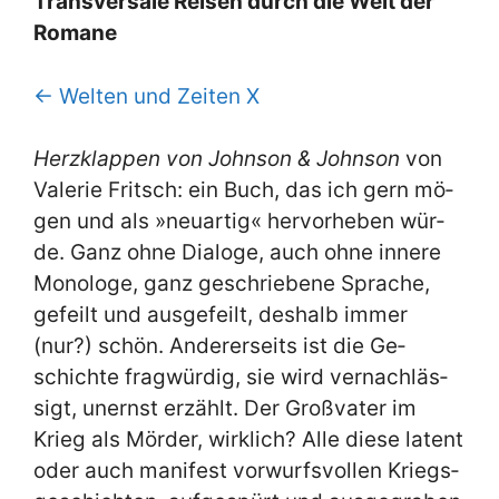
Trans­ver­sa­le Rei­sen durch die Welt der
Ro­ma­ne
← Wel­ten und Zei­ten X
Herz­klap­pen von John­son & John­son
von
Va­le­rie Frit­sch: ein Buch, das ich gern mö­
gen und als »neu­ar­tig« her­vor­he­ben wür­
de. Ganz oh­ne Dia­lo­ge, auch oh­ne in­ne­re
Mo­no­lo­ge, ganz ge­schrie­be­ne Spra­che,
ge­feilt und aus­ge­feilt, des­halb im­mer
(nur?) schön. An­de­rer­seits ist die Ge­
schich­te frag­wür­dig, sie wird ver­nach­läs­
sigt, un­ernst er­zählt. Der Groß­va­ter im
Krieg als Mör­der, wirk­lich? Al­le die­se la­tent
oder auch ma­ni­fest vor­wurfs­vol­len Kriegs­