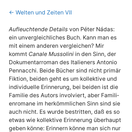
← Wel­ten und Zei­ten VII
Auf­leuch­ten­de De­tails
von Pé­ter Ná­das:
ein un­ver­gleich­li­ches Buch. Kann man es
mit ei­nem an­de­ren ver­glei­chen? Mir
kommt
Ca­na­le Mus­so­li­ni
in den Sinn, der
Do­ku­men­tar­ro­man des Ita­lie­ners An­to­nio
Pen­n­ac­chi. Bei­de Bü­cher sind nicht pri­mär
Fik­ti­on, bei­den geht es um kol­lek­ti­ve und
in­di­vi­du­el­le Er­in­ne­rung, bei bei­den ist die
Fa­mi­lie des Au­tors in­vol­viert, aber Fa­mi­li­
en­ro­ma­ne im her­kömm­li­chen Sinn sind sie
auch nicht. Es wur­de be­strit­ten, daß es so
et­was wie kol­lek­ti­ve Er­in­ne­rung über­haupt
ge­ben kön­ne: Er­in­nern kön­ne man sich nur