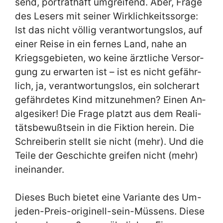
send, por­trät­haft um­grei­fend. Aber, Fra­ge
des Le­sers mit sei­ner Wirk­lich­keits­sor­ge:
Ist das nicht völ­lig ver­ant­wor­tungs­los, auf
ei­ner Rei­se in ein fer­nes Land, na­he an
Kriegs­ge­bie­ten, wo kei­ne ärzt­li­che Ver­sor­
gung zu er­war­ten ist – ist es nicht ge­fähr­
lich, ja, ver­ant­wor­tungs­los, ein sol­cher­art
ge­fähr­de­tes Kind mit­zu­neh­men? Ei­nen An­
al­ges­iker! Die Fra­ge platzt aus dem Rea­li­
täts­be­wußt­sein in die Fik­ti­on her­ein. Die
Schrei­be­rin stellt sie nicht (mehr). Und die
Tei­le der Ge­schich­te grei­fen nicht (mehr)
in­ein­an­der.
Die­ses Buch bie­tet ei­ne Va­ri­an­te des Um-
je­den-Preis-ori­gi­nell-sein-Müs­sens. Die­se