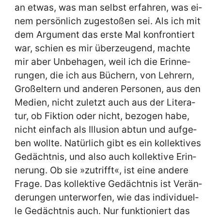
an et­was, was man selbst er­fah­ren, was ei­
nem per­sön­lich zu­ge­sto­ßen sei. Als ich mit
dem Ar­gu­ment das er­ste Mal kon­fron­tiert
war, schien es mir über­zeu­gend, mach­te
mir aber Un­be­ha­gen, weil ich die Er­in­ne­
run­gen, die ich aus Bü­chern, von Leh­rern,
Groß­el­tern und an­de­ren Per­so­nen, aus den
Me­di­en, nicht zu­letzt auch aus der Li­te­ra­
tur, ob Fik­ti­on oder nicht, be­zo­gen ha­be,
nicht ein­fach als Il­lu­si­on ab­tun und auf­ge­
ben woll­te. Na­tür­lich gibt es ein kol­lek­ti­ves
Ge­dächt­nis, und al­so auch kol­lek­ti­ve Er­in­
ne­rung. Ob sie »zu­trifft«, ist ei­ne an­de­re
Fra­ge. Das kol­lek­ti­ve Ge­dächt­nis ist Ver­än­
de­run­gen un­ter­wor­fen, wie das in­di­vi­du­el­
le Ge­dächt­nis auch. Nur funk­tio­niert das