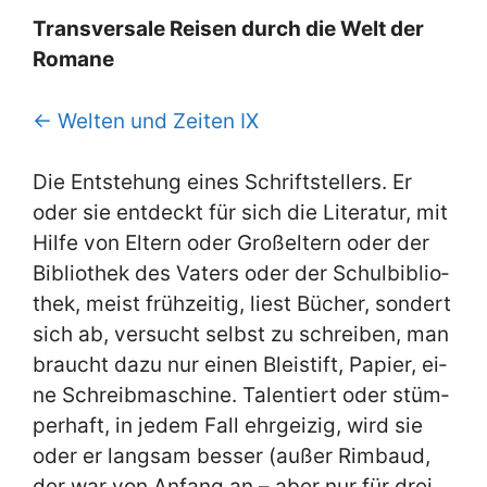
Trans­ver­sa­le Rei­sen durch die Welt der
Ro­ma­ne
← Wel­ten und Zei­ten IX
Die Ent­ste­hung ei­nes Schrift­stel­lers. Er
oder sie ent­deckt für sich die Li­te­ra­tur, mit
Hil­fe von El­tern oder Groß­el­tern oder der
Bi­blio­thek des Va­ters oder der Schul­bi­blio­
thek, meist früh­zei­tig, liest Bü­cher, son­dert
sich ab, ver­sucht selbst zu schrei­ben, man
braucht da­zu nur ei­nen Blei­stift, Pa­pier, ei­
ne Schreib­ma­schi­ne. Ta­len­tiert oder stüm­
per­haft, in je­dem Fall ehr­gei­zig, wird sie
oder er lang­sam bes­ser (au­ßer Rim­baud,
der war von An­fang an – aber nur für drei