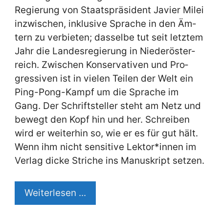
Re­gie­rung von Staats­prä­si­dent Ja­vier Mi­lei
in­zwi­schen, in­klu­si­ve Spra­che in den Äm­
tern zu ver­bie­ten; das­sel­be tut seit letz­tem
Jahr die Lan­des­re­gie­rung in Nie­der­öster­
reich. Zwi­schen Kon­ser­va­ti­ven und Pro­
gres­si­ven ist in vie­len Tei­len der Welt ein
Ping-Pong-Kampf um die Spra­che im
Gang. Der Schrift­stel­ler steht am Netz und
be­wegt den Kopf hin und her. Schrei­ben
wird er wei­ter­hin so, wie er es für gut hält.
Wenn ihm nicht sen­si­ti­ve Lektor*innen im
Ver­lag dicke Stri­che ins Ma­nu­skript set­zen.
Wei­ter­le­sen ...