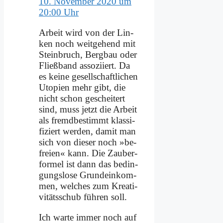
10. November 2020 um
20:00 Uhr
Ar­beit wird von der Lin­
ken noch weit­ge­hend mit
Stein­bruch, Berg­bau oder
Fließ­band as­so­zi­iert. Da
es kei­ne ge­sell­schaft­li­chen
Uto­pien mehr gibt, die
nicht schon ge­schei­tert
sind, muss jetzt die Ar­beit
als fremd­be­stimmt klas­si­
fi­ziert wer­den, da­mit man
sich von die­ser noch »be­
frei­en« kann. Die Zau­ber­
for­mel ist dann das be­din­
gungs­lo­se Grund­ein­kom­
men, wel­ches zum Krea­ti­
vi­täts­schub füh­ren soll.
Ich war­te im­mer noch auf