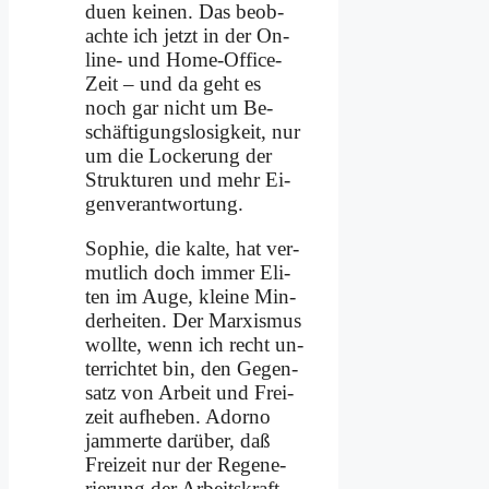
du­en kei­nen. Das be­ob­
ach­te ich jetzt in der On­
line- und Home-Of­fice-
Zeit – und da geht es
noch gar nicht um Be­
schäf­ti­gungs­lo­sig­keit, nur
um die Locke­rung der
Struk­tu­ren und mehr Ei­
gen­ver­ant­wor­tung.
So­phie, die kal­te, hat ver­
mut­lich doch im­mer Eli­
ten im Au­ge, klei­ne Min­
der­hei­ten. Der Mar­xis­mus
woll­te, wenn ich recht un­
ter­rich­tet bin, den Ge­gen­
satz von Ar­beit und Frei­
zeit auf­he­ben. Ador­no
jam­mer­te dar­über, daß
Frei­zeit nur der Re­ge­ne­
rie­rung der Ar­beits­kraft