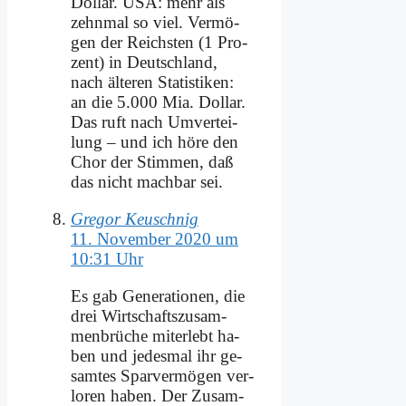
Dol­lar. USA: mehr als
zehn­mal so viel. Ver­mö­
gen der Reich­sten (1 Pro­
zent) in Deutsch­land,
nach äl­te­ren Sta­ti­sti­ken:
an die 5.000 Mia. Dol­lar.
Das ruft nach Um­ver­tei­
lung – und ich hö­re den
Chor der Stim­men, daß
das nicht mach­bar sei.
Gregor Keuschnig
11. November 2020 um
10:31 Uhr
Es gab Ge­ne­ra­tio­nen, die
drei Wirt­schafts­zu­sam­
men­brü­che mit­er­lebt ha­
ben und je­des­mal ihr ge­
sam­tes Spar­ver­mö­gen ver­
lo­ren ha­ben. Der Zu­sam­