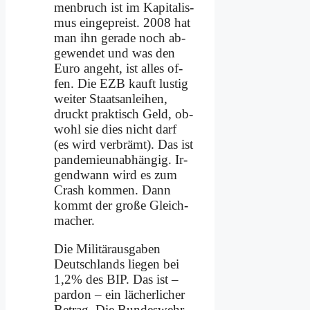
men­bruch ist im Ka­pi­ta­lis­
mus ein­ge­preist. 2008 hat
man ihn ge­ra­de noch ab­
ge­wen­det und was den
Eu­ro an­geht, ist al­les of­
fen. Die EZB kauft lu­stig
wei­ter Staats­an­lei­hen,
druckt prak­tisch Geld, ob­
wohl sie dies nicht darf
(es wird ver­brämt). Das ist
pan­de­mie­un­ab­hän­gig. Ir­
gend­wann wird es zum
Crash kom­men. Dann
kommt der gro­ße Gleich­
ma­cher.
Die Mi­li­tär­aus­ga­ben
Deutsch­lands lie­gen bei
1,2% des BIP. Das ist –
par­don – ein lä­cher­li­cher
Be­trag. Die Bun­des­wehr