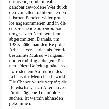
uto­pi­sche, son­dern rea­li­ter
gang­bar ge­wor­de­ne Weg durch
den von al­len tra­di­tio­nel­len po­
li­ti­schen Par­tei­en wi­der­spruchs­
los an­ge­nom­me­nen und in die
ent­spre­chen­de
gou­ver­nan­ce
um­ge­setz­ten Neo­li­be­ra­lis­mus
ab­ge­schnit­ten. Da­mals, um
1980, hät­te man den Berg der
Ar­beit – ver­stan­den als fremd­
be­stimm­te Müh­sal – lang­sam
und ver­nünf­tig ab­tra­gen kön­
nen. Die­se Be­frei­ung hät­te, so
For­re­ster, ein Auf­blü­hen des
Le­bens der Men­schen be­wirkt.
Die Chan­ce wur­de ver­paßt; die
Be­reit­schaft, nach Al­ter­na­ti­ven
für die täg­li­che Tret­müh­le zu
su­chen, ist weit­hin ab­han­den
ge­kom­men.