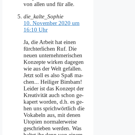
von al­len und für al­le.
die_kalte_Sophie
10. November 2020 um
16:10 Uhr
Ja, die Ar­beit hat ei­nen
fürch­ter­li­chen Ruf. Die
neu­en un­ter­neh­me­ri­schen
Kon­zep­te wir­ken da­ge­gen
wie aus der Welt ge­fal­len.
Jetzt soll es al­so Spaß ma­
chen... Hei­li­ger Bim­bam!
Lei­der ist das Kon­zept der
Krea­ti­vi­tät auch schon ge­
ka­pert wor­den, d.h. es ge­
hen uns sprich­wört­lich die
Vo­ka­beln aus, mit de­nen
Uto­pien nor­ma­ler­wei­se
ge­schrie­ben wer­den. Was
hal­tet ihr denn von ei­nem