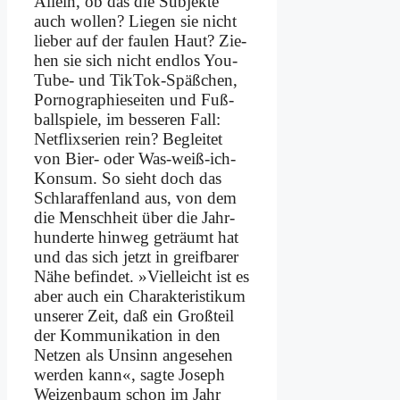
Al­lein, ob das die Sub­jek­te
auch wol­len? Lie­gen sie nicht
lie­ber auf der fau­len Haut? Zie­
hen sie sich nicht end­los You­
Tube- und Tik­Tok-Späß­chen,
Por­no­gra­phie­sei­ten und Fuß­
ball­spie­le, im bes­se­ren Fall:
Net­flix­se­ri­en rein? Be­glei­tet
von Bier- oder Was-weiß-ich-
Kon­sum. So sieht doch das
Schla­raf­fen­land aus, von dem
die Mensch­heit über die Jahr­
hun­der­te hin­weg ge­träumt hat
und das sich jetzt in greif­ba­rer
Nä­he be­fin­det. »Viel­leicht ist es
aber auch ein Cha­rak­te­ri­sti­kum
un­se­rer Zeit, daß ein Groß­teil
der Kom­mu­ni­ka­ti­on in den
Net­zen als Un­sinn an­ge­se­hen
wer­den kann«, sag­te Jo­seph
Wei­zen­baum schon im Jahr