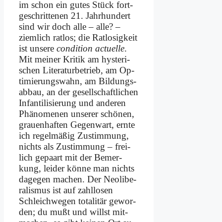
im schon ein gu­tes Stück fort­
ge­schrit­te­nen 21. Jahr­hun­dert
sind wir doch al­le – al­le? –
ziem­lich rat­los; die Rat­lo­sig­keit
ist un­se­re
con­di­ti­on ac­tu­el­le
.
Mit mei­ner Kri­tik am hy­ste­ri­
schen Li­te­ra­tur­be­trieb, am Op­
ti­mie­rungs­wahn, am Bil­dungs­
ab­bau, an der ge­sell­schaft­li­chen
In­fan­ti­li­sie­rung und an­de­ren
Phä­no­me­nen un­se­rer schö­nen,
grau­en­haf­ten Ge­gen­wart, ern­te
ich re­gel­mä­ßig Zu­stim­mung,
nichts als Zu­stim­mung – frei­
lich ge­paart mit der Be­mer­
kung, lei­der kön­ne man nichts
da­ge­gen ma­chen. Der Neo­li­be­
ra­lis­mus ist auf zahl­lo­sen
Schleich­we­gen to­ta­li­tär ge­wor­
den; du mußt und willst mit­