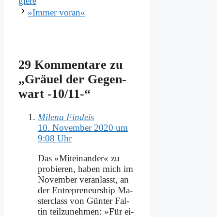
gie­re
»Im­mer vor­an«
29 Kommentare zu
„Gräu­el der Ge­gen­
wart ‑10/11-“
Milena Findeis
10. November 2020 um
9:08 Uhr
Das »Mit­ein­an­der« zu
pro­bie­ren, ha­ben mich im
No­vem­ber ver­an­lasst, an
der En­tre­pre­neur­ship Ma­
ster­class von Gün­ter Fal­
tin teil­zu­neh­men: »Für ei­