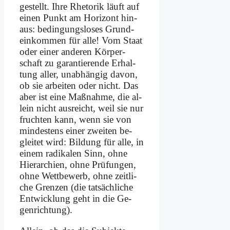
ge­stellt. Ih­re Rhe­to­rik läuft auf
ei­nen Punkt am Ho­ri­zont hin­
aus: be­din­gungs­lo­ses Grund­
ein­kom­men für al­le! Vom Staat
oder ei­ner an­de­ren Kör­per­
schaft zu ga­ran­tie­ren­de Er­hal­
tung al­ler, un­ab­hän­gig da­von,
ob sie ar­bei­ten oder nicht. Das
aber ist ei­ne Maß­nah­me, die al­
lein nicht aus­reicht, weil sie nur
fruch­ten kann, wenn sie von
min­de­stens ei­ner zwei­ten be­
glei­tet wird: Bil­dung für al­le, in
ei­nem ra­di­ka­len Sinn, oh­ne
Hier­ar­chien, oh­ne Prü­fun­gen,
oh­ne Wett­be­werb, oh­ne zeit­li­
che Gren­zen (die tat­säch­li­che
Ent­wick­lung geht in die Ge­
gen­rich­tung).