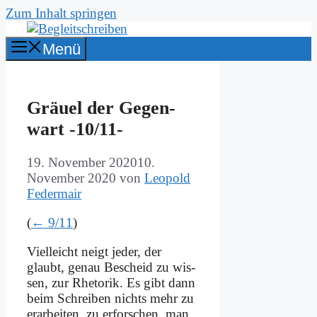
Zum Inhalt springen
Menü
Gräu­el der Ge­gen­
wart ‑10/11-
19. November 2020
10.
November 2020
von
Leopold
Federmair
(
← 9/11
)
Viel­leicht neigt je­der, der
glaubt, ge­nau Be­scheid zu wis­
sen, zur Rhe­to­rik. Es gibt dann
beim Schrei­ben nichts mehr zu
er­ar­bei­ten, zu er­for­schen, man