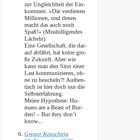
zur Un­gleich­heit der Ein­
kom­men: »Die ver­die­nen
Mil­lio­nen, und de­nen
macht das auch noch
Spaß!« (Miss­bil­li­gen­des
Lä­cheln)
Ei­ne Ge­sell­schaft, die dar­
auf ab­fährt, hat kei­ne gro­
ße Zu­kunft. Aber wie
kann man den Sinn ei­ner
Last kom­mu­ni­zie­ren, oh­
ne zu heu­cheln?! Au­then­
tisch ist hier doch nur die
Selbst­er­fah­rung.
Mei­ne Hy­po­the­se: Hu­
mans are a Beast of Bur­
den! – But they don’t
know...
Gregor Keuschnig