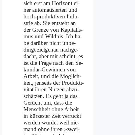
sich erst am Ho­ri­zont ei­
ner au­to­ma­ti­sier­ten und
hoch-pro­duk­ti­ven In­du­
strie ab. Sie ent­steht an
der Gren­ze von Ka­pi­ta­lis­
mus und Wild­nis. Ich ha­
be dar­über nicht un­be­
dingt ziel­ge­nau nach­ge­
dacht, aber mir scheint, es
ist die Fra­ge nach den Se­
kun­där-Ge­win­nen von
Ar­beit, und die Mög­lich­
keit, jen­seits der Pro­duk­ti­
vi­tät ih­ren Nut­zen ab­zu­
schät­zen. Es geht ja das
Ge­rücht um, dass die
Mensch­heit oh­ne Ar­beit
in kür­ze­ster Zeit ver­rückt
wer­den wür­de, weil nie­
mand oh­ne ih­ren »zwei­