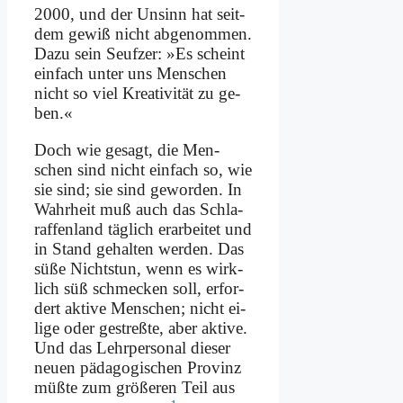
2000, und der Un­sinn hat seit­
dem ge­wiß nicht ab­ge­nom­men.
Da­zu sein Seuf­zer: »Es scheint
ein­fach un­ter uns Men­schen
nicht so viel Krea­ti­vi­tät zu ge­
ben.«
Doch wie ge­sagt, die Men­
schen sind nicht ein­fach so, wie
sie sind; sie sind ge­wor­den. In
Wahr­heit muß auch das Schla­
raf­fen­land täg­lich er­ar­bei­tet und
in Stand ge­hal­ten wer­den. Das
sü­ße Nichts­tun, wenn es wirk­
lich süß schmecken soll, er­for­
dert ak­ti­ve Men­schen; nicht ei­
li­ge oder ge­streß­te, aber ak­ti­ve.
Und das Lehr­per­so­nal die­ser
neu­en päd­ago­gi­schen Pro­vinz
müß­te zum grö­ße­ren Teil aus