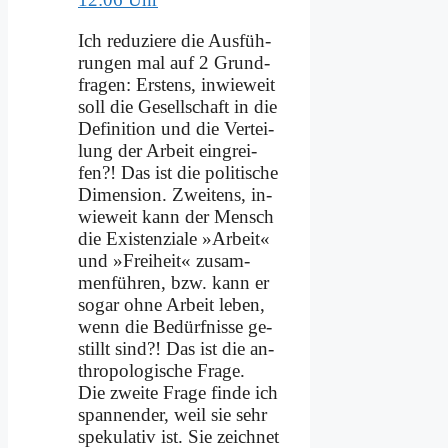
Ich re­du­zie­re die Aus­füh­
run­gen mal auf 2 Grund­
fra­gen: Er­stens, in­wie­weit
soll die Ge­sell­schaft in die
De­fi­ni­ti­on und die Ver­tei­
lung der Ar­beit ein­grei­
fen?! Das ist die po­li­ti­sche
Di­men­si­on. Zwei­tens, in­
wie­weit kann der Mensch
die Exi­sten­zia­le »Ar­beit«
und »Frei­heit« zu­sam­
men­füh­ren, bzw. kann er
so­gar oh­ne Ar­beit le­ben,
wenn die Be­dürf­nis­se ge­
stillt sind?! Das ist die an­
thro­po­lo­gi­sche Fra­ge.
Die zwei­te Fra­ge fin­de ich
span­nen­der, weil sie sehr
spe­ku­la­tiv ist. Sie zeich­net