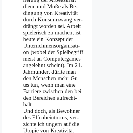
die­ne und Mu­ße als Be­
din­gung von Krea­ti­vi­tät
durch Kon­sum­zwang ver­
drängt wor­den sei. Ar­beit
spie­le­risch zu ma­chen, ist
heu­te ein Kon­zept der
Un­ter­neh­mens­or­ga­ni­sa­ti­
on (wo­bei der Spiel­be­griff
meist an Com­pu­ter­games
an­ge­lehnt scheint). Im 21.
Jahr­hun­dert dürf­te man
den Men­schen mehr Gu­
tes tun, wenn man ei­ne
Bar­rie­re zwi­schen den bei­
den Be­rei­chen auf­recht­
hält.
Und doch, als Be­woh­ner
des El­fen­bein­turms, ver­
zich­te ich un­gern auf die
Uto­pie von Krea­ti­vi­tät