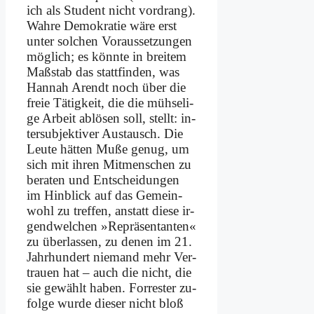
ich als Stu­dent nicht vor­drang).
Wah­re De­mo­kra­tie wä­re erst
un­ter sol­chen Vor­aus­set­zun­gen
mög­lich; es könn­te in brei­tem
Maß­stab das statt­fin­den, was
Han­nah Are­ndt noch über die
freie Tä­tig­keit, die die müh­se­li­
ge Ar­beit ab­lö­sen soll, stellt: in­
ter­sub­jek­ti­ver Aus­tausch. Die
Leu­te hät­ten Mu­ße ge­nug, um
sich mit ih­ren Mit­men­schen zu
be­ra­ten und Ent­schei­dun­gen
im Hin­blick auf das Ge­mein­
wohl zu tref­fen, an­statt die­se ir­
gend­wel­chen »Re­prä­sen­tan­ten«
zu über­las­sen, zu de­nen im 21.
Jahr­hun­dert nie­mand mehr Ver­
trau­en hat – auch die nicht, die
sie ge­wählt ha­ben. For­re­ster zu­
fol­ge wur­de die­ser nicht bloß