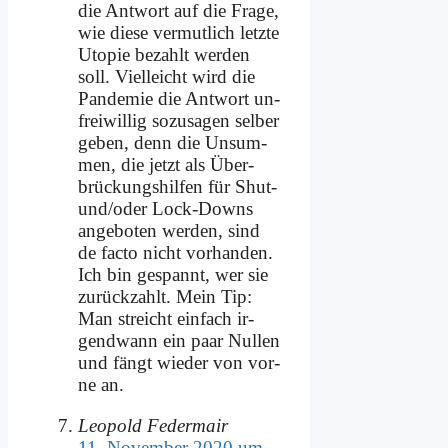
die Ant­wort auf die Fra­ge,
wie die­se ver­mut­lich letz­te
Uto­pie be­zahlt wer­den
soll. Viel­leicht wird die
Pan­de­mie die Ant­wort un­
frei­wil­lig so­zu­sa­gen sel­ber
ge­ben, denn die Un­sum­
men, die jetzt als Über­
brückungs­hil­fen für Shut-
und/oder Lock-Downs
an­ge­bo­ten wer­den, sind
de fac­to nicht vor­han­den.
Ich bin ge­spannt, wer sie
zu­rück­zahlt. Mein Tip:
Man streicht ein­fach ir­
gend­wann ein paar Nul­len
und fängt wie­der von vor­
ne an.
Leopold Federmair
11. November 2020 um