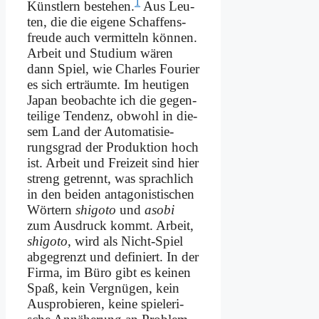
1
Künst­lern be­stehen.
Aus Leu­
ten, die die ei­ge­ne Schaf­fens­
freu­de auch ver­mit­teln kön­nen.
Ar­beit und Stu­di­um wä­ren
dann Spiel, wie Charles Fou­rier
es sich er­träum­te. Im heu­ti­gen
Ja­pan be­ob­ach­te ich die ge­gen­
tei­li­ge Ten­denz, ob­wohl in die­
sem Land der Au­to­ma­ti­sie­
rungs­grad der Pro­duk­ti­on hoch
ist. Ar­beit und Frei­zeit sind hier
streng ge­trennt, was sprach­lich
in den bei­den ant­ago­ni­sti­schen
Wör­tern
shi­go­to
und
asobi
zum Aus­druck kommt. Ar­beit,
shi­go­to
, wird als Nicht-Spiel
ab­ge­grenzt und de­fi­niert. In der
Fir­ma, im Bü­ro gibt es kei­nen
Spaß, kein Ver­gnü­gen, kein
Aus­pro­bie­ren, kei­ne spie­le­ri­