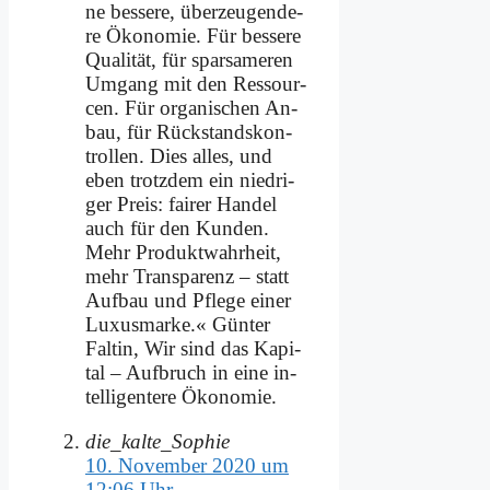
ne bes­se­re, über­zeu­gen­de­
re Öko­no­mie. Für bes­se­re
Qua­li­tät, für spar­sa­me­ren
Um­gang mit den Res­sour­
cen. Für or­ga­ni­schen An­
bau, für Rück­stands­kon­
trol­len. Dies al­les, und
eben trotz­dem ein nied­ri­
ger Preis: fai­rer Han­del
auch für den Kun­den.
Mehr Pro­dukt­wahr­heit,
mehr Trans­pa­renz – statt
Auf­bau und Pfle­ge ei­ner
Lu­xus­mar­ke.« Gün­ter
Fal­tin, Wir sind das Ka­pi­
tal – Auf­bruch in ei­ne in­
tel­li­gen­te­re Öko­no­mie.
die_kalte_Sophie
10. November 2020 um
12:06 Uhr