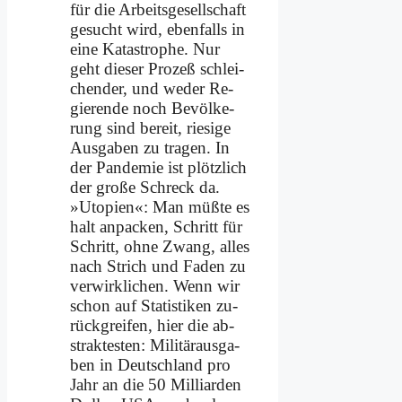
für die Ar­beits­ge­sell­schaft
ge­sucht wird, eben­falls in
ei­ne Ka­ta­stro­phe. Nur
geht die­ser Pro­zeß schlei­
chen­der, und we­der Re­
gie­ren­de noch Be­völ­ke­
rung sind be­reit, rie­si­ge
Aus­ga­ben zu tra­gen. In
der Pan­de­mie ist plötz­lich
der gro­ße Schreck da.
»Uto­pien«: Man müß­te es
halt an­packen, Schritt für
Schritt, oh­ne Zwang, al­les
nach Strich und Fa­den zu
ver­wirk­li­chen. Wenn wir
schon auf Sta­ti­sti­ken zu­
rück­grei­fen, hier die ab­
strak­te­sten: Mi­li­tär­aus­ga­
ben in Deutsch­land pro
Jahr an die 50 Mil­li­ar­den