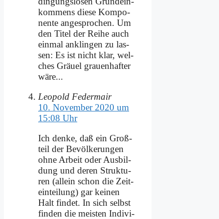
din­gungs­lo­sen Grund­ein­
kom­mens die­se Kom­po­
nen­te an­ge­spro­chen. Um
den Ti­tel der Rei­he auch
ein­mal an­klin­gen zu las­
sen: Es ist nicht klar, wel­
ches Gräu­el grau­en­haf­ter
wä­re...
Leopold Federmair
10. November 2020 um
15:08 Uhr
Ich den­ke, daß ein Groß­
teil der Be­völ­ke­run­gen
oh­ne Ar­beit oder Aus­bil­
dung und de­ren Struk­tu­
ren (al­lein schon die Zeit­
ein­tei­lung) gar kei­nen
Halt fin­det. In sich selbst
fin­den die mei­sten In­di­vi­