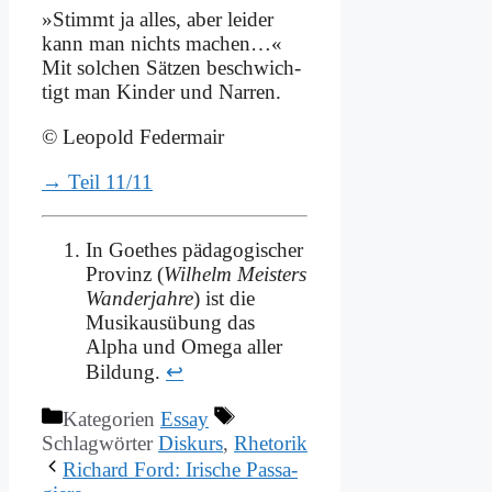
»Stimmt ja al­les, aber lei­der
kann man nichts ma­chen…«
Mit sol­chen Sät­zen be­schwich­
tigt man Kin­der und Nar­ren.
© Leo­pold Fe­der­mair
→ Teil 11/11
In Goethes pädagogischer
Provinz (
Wilhelm Meisters
Wanderjahre
) ist die
Musikausübung das
Alpha und Omega aller
Bildung.
↩
Kategorien
Essay
Schlagwörter
Diskurs
,
Rhetorik
Ri­chard Ford: Iri­sche Pas­sa­