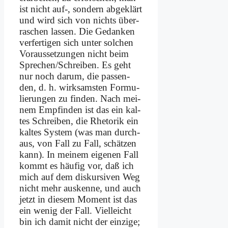
ist nicht auf‑, son­dern ab­ge­klärt
und wird sich von nichts über­
ra­schen las­sen. Die Ge­dan­ken
ver­fer­ti­gen sich un­ter sol­chen
Vor­aus­set­zun­gen nicht beim
Sprechen/Schreiben. Es geht
nur noch dar­um, die pas­sen­
den, d. h. wirk­sam­sten For­mu­
lie­run­gen zu fin­den. Nach mei­
nem Emp­fin­den ist das ein kal­
tes Schrei­ben, die Rhe­to­rik ein
kal­tes Sy­stem (was man durch­
aus, von Fall zu Fall, schät­zen
kann). In mei­nem ei­ge­nen Fall
kommt es häu­fig vor, daß ich
mich auf dem dis­kur­si­ven Weg
nicht mehr aus­ken­ne, und auch
jetzt in die­sem Mo­ment ist das
ein we­nig der Fall. Viel­leicht
bin ich da­mit nicht der ein­zi­ge;