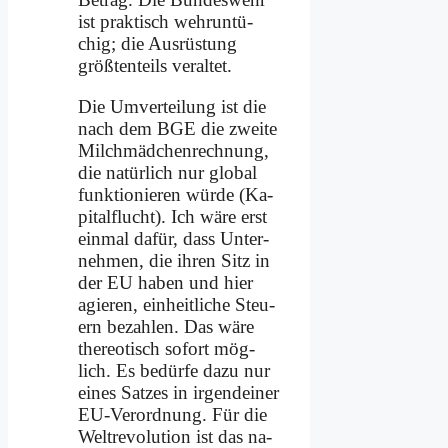
ist prak­tisch wehr­un­tü­
chig; die Aus­rü­stung
größ­ten­teils ver­al­tet.
Die Um­ver­tei­lung ist die
nach dem BGE die zwei­te
Milch­mäd­chen­rech­nung,
die na­tür­lich nur glo­bal
funk­tio­nie­ren wür­de (Ka­
pi­tal­flucht). Ich wä­re erst
ein­mal da­für, dass Un­ter­
neh­men, die ih­ren Sitz in
der EU ha­ben und hier
agie­ren, ein­heit­li­che Steu­
ern be­zah­len. Das wä­re
the­reo­tisch so­fort mög­
lich. Es be­dür­fe da­zu nur
ei­nes Sat­zes in ir­gend­ei­ner
EU-Ver­ord­nung. Für die
Welt­re­vo­lu­ti­on ist das na­