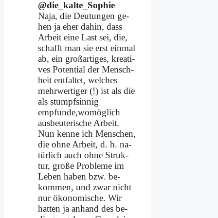
@die_kalte_Sophie
Na­ja, die Deu­tun­gen ge­
hen ja eher da­hin, dass
Ar­beit ei­ne Last sei, die,
schafft man sie erst ein­mal
ab, ein groß­ar­ti­ges, krea­ti­
ves Po­ten­ti­al der Mensch­
heit ent­fal­tet, wel­ches
mehr­wer­ti­ger (!) ist als die
als stumpf­sin­nig
empfunde,womöglich
aus­beu­te­ri­sche Ar­beit.
Nun ken­ne ich Men­schen,
die oh­ne Ar­beit, d. h. na­
tür­lich auch oh­ne Struk­
tur, gro­ße Pro­ble­me im
Le­ben ha­ben bzw. be­
kom­men, und zwar nicht
nur öko­no­mi­sche. Wir
hat­ten ja an­hand des be­