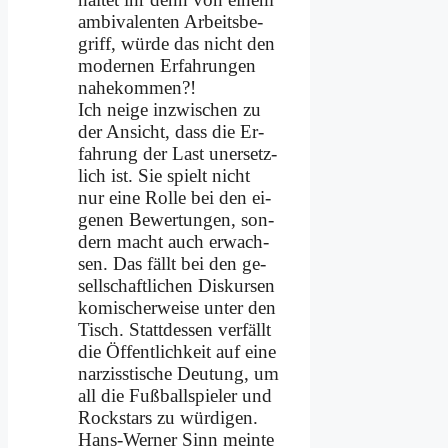
am­bi­va­len­ten Ar­beits­be­
griff, wür­de das nicht den
mo­der­nen Er­fah­run­gen
na­he­kom­men?!
Ich nei­ge in­zwi­schen zu
der An­sicht, dass die Er­
fah­rung der Last un­er­setz­
lich ist. Sie spielt nicht
nur ei­ne Rol­le bei den ei­
ge­nen Be­wer­tun­gen, son­
dern macht auch er­wach­
sen. Das fällt bei den ge­
sell­schaft­li­chen Dis­kur­sen
ko­mi­scher­wei­se un­ter den
Tisch. Statt­des­sen ver­fällt
die Öf­fent­lich­keit auf ei­ne
nar­ziss­ti­sche Deu­tung, um
all die Fuß­ball­spie­ler und
Rock­stars zu wür­di­gen.
Hans-Wer­ner Sinn mein­te