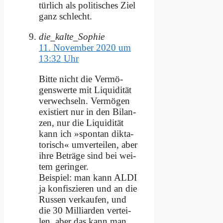
tür­lich als po­li­ti­sches Ziel
ganz schlecht.
die_kalte_Sophie
11. November 2020 um
13:32 Uhr
Bit­te nicht die Ver­mö­
gens­wer­te mit Li­qui­di­tät
ver­wech­seln. Ver­mö­gen
exi­stiert nur in den Bi­lan­
zen, nur die Li­qui­di­tät
kann ich »spon­tan dik­ta­
to­risch« um­ver­tei­len, aber
ih­re Be­trä­ge sind bei wei­
tem ge­rin­ger.
Bei­spiel: man kann ALDI
ja kon­fis­zie­ren und an die
Rus­sen ver­kau­fen, und
die 30 Mil­li­ar­den ver­tei­
len, aber das kann man