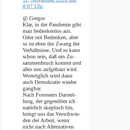
0:07 Uhr
@ Gre­gor
Klar, in der Pan­de­mie gibt
man be­den­ken­los aus.
Oder mit Be­den­ken, aber
so ist eben der Zwang der
Ver­hält­nis­se. Und es kann
schon sein, daß ein Zu­
sam­men­bruch kommt und
al­les neu auf­ge­baut wird.
Wo­mög­lich wird dann
auch De­mo­kra­tie wie­der
gang­bar.
Nach For­re­sters Dar­stel­
lung, der ge­gen­über ich
na­tür­lich skep­tisch bin,
bringt uns das Ver­schwin­
den der Ar­beit, wenn
nicht nach Al­ter­na­ti­ven