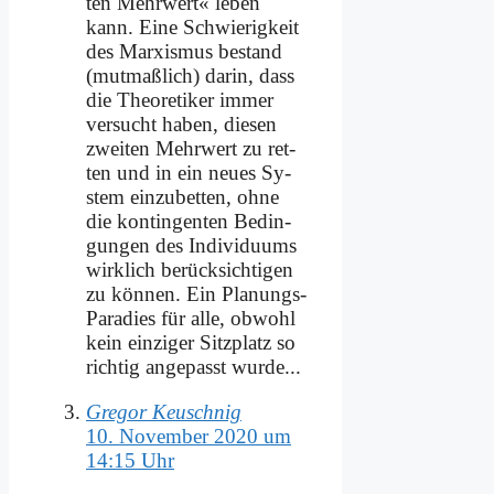
ten Mehr­wert« le­ben
kann. Ei­ne Schwie­rig­keit
des Mar­xis­mus be­stand
(mut­maß­lich) dar­in, dass
die Theo­re­ti­ker im­mer
ver­sucht ha­ben, die­sen
zwei­ten Mehr­wert zu ret­
ten und in ein neu­es Sy­
stem ein­zu­bet­ten, oh­ne
die kon­tin­gen­ten Be­din­
gun­gen des In­di­vi­du­ums
wirk­lich be­rück­sich­ti­gen
zu kön­nen. Ein Pla­nungs-
Pa­ra­dies für al­le, ob­wohl
kein ein­zi­ger Sitz­platz so
rich­tig an­ge­passt wur­de...
Gregor Keuschnig
10. November 2020 um
14:15 Uhr