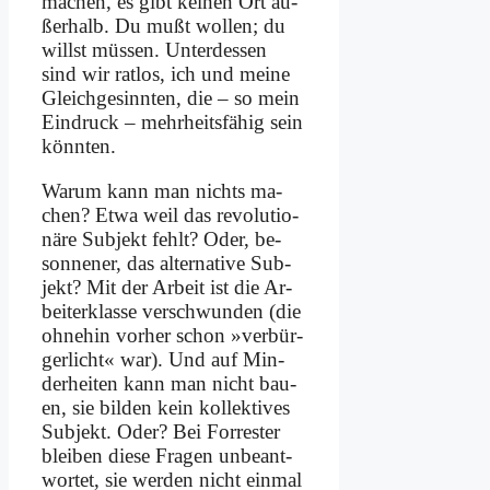
ma­chen, es gibt kei­nen Ort au­
ßer­halb. Du mußt wol­len; du
willst müs­sen. Un­ter­des­sen
sind wir rat­los, ich und mei­ne
Gleich­ge­sinn­ten, die – so mein
Ein­druck – mehr­heits­fä­hig sein
könn­ten.
War­um kann man nichts ma­
chen? Et­wa weil das re­vo­lu­tio­
nä­re Sub­jekt fehlt? Oder, be­
son­ne­ner, das al­ter­na­ti­ve Sub­
jekt? Mit der Ar­beit ist die Ar­
bei­ter­klas­se ver­schwun­den (die
oh­ne­hin vor­her schon »ver­bür­
ger­licht« war). Und auf Min­
der­hei­ten kann man nicht bau­
en, sie bil­den kein kol­lek­ti­ves
Sub­jekt. Oder? Bei For­re­ster
blei­ben die­se Fra­gen un­be­ant­
wor­tet, sie wer­den nicht ein­mal