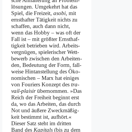
sche An­nä­he­rung an Pro­blem­
lö­sun­gen. Um­ge­kehrt hat das
Spiel, die Frei­zeit,
asobi
, mit
ernst­haf­ter Tä­tig­keit nichts zu
schaf­fen, auch dann nicht,
wenn das Hob­by – was oft der
Fall ist – mit größ­ter Ernst­haf­
tig­keit be­trie­ben wird. Ar­beits­
ver­gnü­gen, spie­le­ri­scher Wett­
be­werb zwi­schen den Ar­bei­ten­
den, Be­deu­tung der Form, fall­
wei­se Hint­an­stel­lung des Öko­
no­mi­schen – Marx hat ei­ni­ges
von Fou­riers Kon­zept des
tra­
vail-plai­sir
über­nom­men. »Das
Reich der Frei­heit be­ginnt erst
da, wo das Ar­bei­ten, das durch
Not und äu­ße­re Zweck­mä­ßig­
keit be­stimmt ist, auf­hört.«
Die­ser Satz steht im drit­ten
Band des
Ka­pi­tals
(bis zu dem