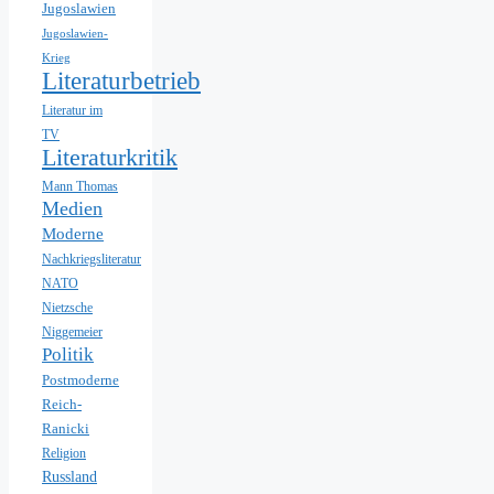
Jugoslawien
Jugoslawien-
Krieg
Literaturbetrieb
Literatur im
TV
Literaturkritik
Mann Thomas
Medien
Moderne
Nachkriegsliteratur
NATO
Nietzsche
Niggemeier
Politik
Postmoderne
Reich-
Ranicki
Religion
Russland