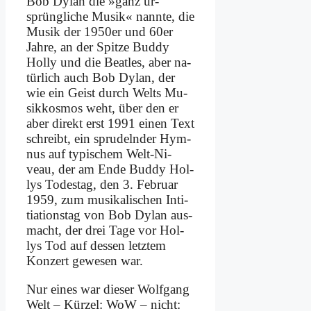
Bob Dy­lan die »ganz ur­
sprüng­li­che Mu­sik« nann­te, die
Mu­sik der 1950er und 60er
Jah­re, an der Spit­ze Bud­dy
Hol­ly und die Beat­les, aber na­
tür­lich auch Bob Dy­lan, der
wie ein Geist durch Welts Mu­
sik­kos­mos weht, über den er
aber di­rekt erst 1991 ei­nen Text
schreibt, ein spru­deln­der Hym­
nus auf ty­pi­schem Welt-Ni­
veau, der am En­de Bud­dy Hol­
lys To­des­tag, den 3. Fe­bru­ar
1959, zum mu­si­ka­li­schen In­ti­
tia­ti­ons­tag von Bob Dy­lan aus­
macht, der drei Ta­ge vor Hol­
lys Tod auf des­sen letz­tem
Kon­zert ge­we­sen war.
Nur ei­nes war die­ser Wolf­gang
Welt – Kür­zel: WoW – nicht: