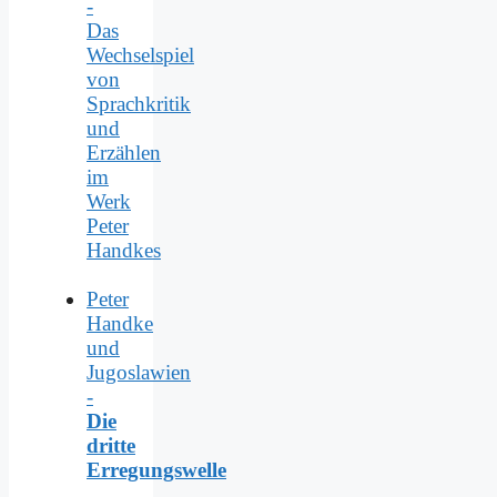
-
Das
Wechselspiel
von
Sprachkritik
und
Erzählen
im
Werk
Peter
Handkes
Peter
Handke
und
Jugoslawien
-
Die
dritte
Erregungswelle