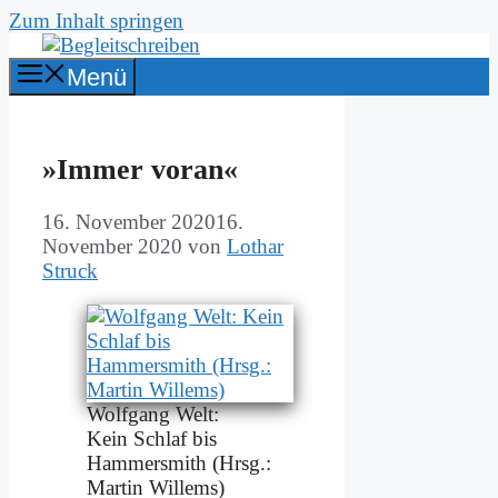
Zum Inhalt springen
Menü
»Im­mer vor­an«
16. November 2020
16.
November 2020
von
Lothar
Struck
Wolf­gang Welt:
Kein Schlaf bis
Ham­mer­s­mith (Hrsg.:
Mar­tin Wil­lems)