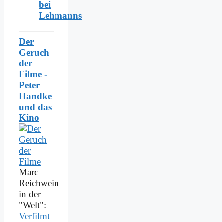
bei
Lehmanns
Der
Geruch
der
Filme -
Peter
Handke
und das
Kino
Marc
Reichwein
in der
"Welt":
Verfilmt