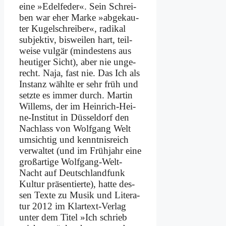
ei­ne »Edel­fe­der«. Sein Schrei­
ben war eher Mar­ke »ab­ge­kau­
ter Ku­gel­schrei­ber«, ra­di­kal
sub­jek­tiv, bis­wei­len hart, teil­
wei­se vul­gär (min­de­stens aus
heu­ti­ger Sicht), aber nie un­ge­
recht. Na­ja, fast nie. Das Ich als
In­stanz wähl­te er sehr früh und
setz­te es im­mer durch. Mar­tin
Wil­lems, der im Hein­rich-Hei­
ne-In­sti­tut in Düs­sel­dorf den
Nach­lass von Wolf­gang Welt
um­sich­tig und kennt­nis­reich
ver­wal­tet (und im Früh­jahr ei­ne
groß­ar­ti­ge Wolf­gang-Welt-
Nacht auf Deutsch­land­funk
Kul­tur prä­sen­tier­te), hat­te des­
sen Tex­te zu Mu­sik und Li­te­ra­
tur 2012 im Klar­text-Ver­lag
un­ter dem Ti­tel »Ich schrieb