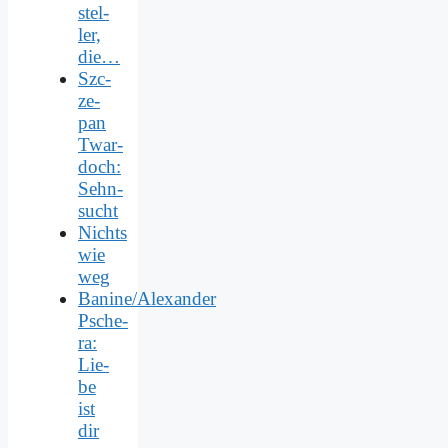
stel­
ler,
die…
Szc­
ze­
pan
Twar­
doch:
Sehn­
sucht
Nichts
wie
weg
Banine/Alexander
Psche­
ra:
Lie­
be
ist
dir