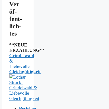
Ver­
öf­
fent­
lich­
tes
**NEUE
ERZÄHLUNG**
Grindelwald
&
Liebevolle
Gleichgültigkeit
Bestellen