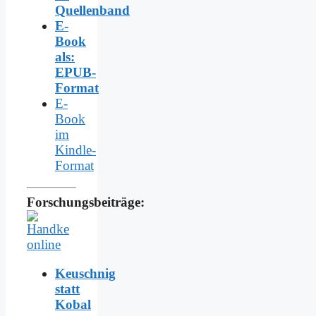
Quellenband
E-
Book
als:
EPUB-
Format
E-
Book
im
Kindle-
Format
Forschungsbeiträge:
Keuschnig
statt
Kobal