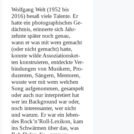
Wolf­gang Welt (1952 bis
2016) be­saß vie­le Ta­len­te. Er
hat­te ein pho­to­gra­phi­sches Ge­
dächt­nis, er­in­ner­te sich Jahr­
zehn­te spä­ter noch ge­nau,
wann er was mit wem ge­macht
(oder nicht ge­macht) hat­te,
konn­te wil­de As­so­zia­ti­ons­ket­
ten kon­stru­ie­ren, ent­deck­te Ver­
bin­dun­gen von Mu­si­kern, Pro­
du­zen­ten, Sän­gern, Men­to­ren,
wuss­te wer mit wem wel­chen
Song auf­ge­nom­men, ge­sam­pelt
oder auch nur in­ter­pre­tiert hat
wer im Back­ground war oder,
noch in­ter­es­san­ter, wer nicht
und war­um. Er war ein le­ben­
des Rock’n’Roll-Lexikon, kam
ins Schwär­men über das, was