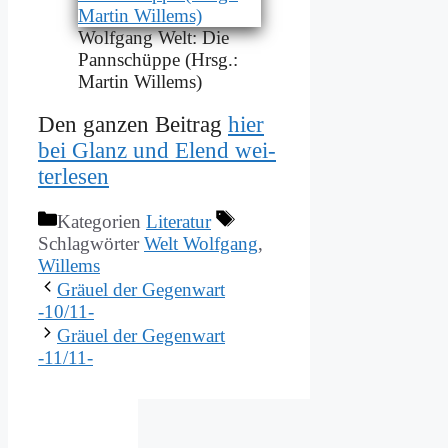
Wolf­gang Welt: Die
Pann­schüp­pe (Hrsg.:
Mar­tin Wil­lems)
Den gan­zen Bei­trag
hier
bei Glanz und Elend wei­
ter­le­sen
Kategorien
Literatur
Schlagwörter
Welt Wolfgang
,
Willems
Gräu­el der Ge­gen­wart
‑10/11-
Gräu­el der Ge­gen­wart
‑11/11-