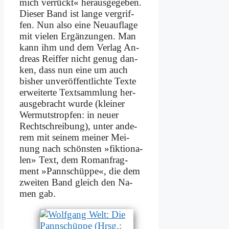
mich ver­rückt« her­aus­ge­ge­ben.
Die­ser Band ist lan­ge ver­grif­
fen. Nun al­so ei­ne Neu­auf­la­ge
mit vie­len Er­gän­zun­gen. Man
kann ihm und dem Ver­lag An­
dre­as Reif­fer nicht ge­nug dan­
ken, dass nun ei­ne um auch
bis­her un­ver­öf­fent­lich­te Tex­te
er­wei­ter­te Text­samm­lung her­
aus­ge­bracht wur­de (klei­ner
Wer­muts­trop­fen: in neu­er
Recht­schrei­bung), un­ter an­de­
rem mit sei­nem mei­ner Mei­
nung nach schön­sten »fik­tio­na­
len» Text, dem Ro­man­frag­
ment »Pann­schüp­pe«, die dem
zwei­ten Band gleich den Na­
men gab.