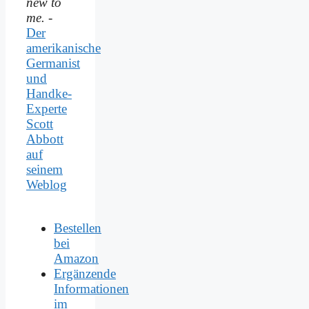
new to
me.
-
Der
amerikanische
Germanist
und
Handke-
Experte
Scott
Abbott
auf
seinem
Weblog
Bestellen
bei
Amazon
Ergänzende
Informationen
im