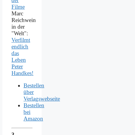
Marc
Reichwein
in der
"Welt":
Verfilmt
endlich
das
Leben
Peter
Handkes!
Bestellen
über
Verlagswebseite
Bestellen
bei
Amazon
3.,