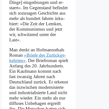
Din­ge] ein­ge­drun­gen und er­
starrt«. Im Ge­gen­stand be­fin­det
sich so­zu­sa­gen Ge­schich­te aus
mehr als hun­dert Jah­ren in­ku­
biert: »Die Zeit der Lem­ken,
der Kom­mu­nis­mus und jetzt
wir, schwit­zend un­ter der
Last«.
Man denkt an Hof­mannst­hals
Ro­man
»Brie­fe des Zu­rück­ge­
kehr­ten«
. Der Brief­ro­man spielt
An­fang des 20. Jahr­hun­derts.
Ein Kauf­mann kommt nach
fast zwan­zig Jah­ren nach
Deutsch­land zu­rück. Er er­kennt
das in­zwi­schen mo­der­ni­sier­te
und in­du­stria­li­sier­te Land nicht
mehr wie­der. Ein mehr als nur
dif­fu­ses Un­be­ha­gen er­greift
ihn. Die Men­schen hat­ten sich