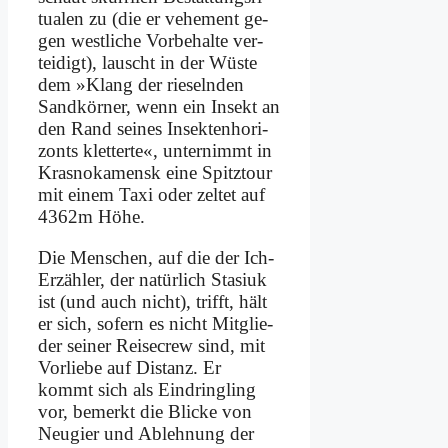
tua­len zu (die er ve­he­ment ge­
gen west­li­che Vor­be­hal­te ver­
tei­digt), lauscht in der Wü­ste
dem »Klang der rie­seln­den
Sand­kör­ner, wenn ein In­sekt an
den Rand sei­nes In­sek­ten­ho­ri­
zonts klet­ter­te«, un­ter­nimmt in
Kras­no­ka­mensk ei­ne Spitz­tour
mit ei­nem Ta­xi oder zel­tet auf
4362m Hö­he.
Die Men­schen, auf die der Ich-
Er­zäh­ler, der na­tür­lich Sta­si­uk
ist (und auch nicht), trifft, hält
er sich, so­fern es nicht Mit­glie­
der sei­ner Rei­se­crew sind, mit
Vor­lie­be auf Di­stanz. Er
kommt sich als Ein­dring­ling
vor, be­merkt die Blicke von
Neu­gier und Ab­leh­nung der