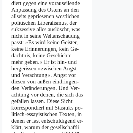
diert ge­gen ei­ne vor­aus­ei­len­de
An­pas­sung des Ostens an den
all­seits ge­prie­se­nen west­li­chen
po­li­ti­schen Li­be­ra­lis­mus, der
suk­zes­si­ve al­les aus­löscht, was
nicht in sei­ne Welt­an­schau­ung
passt: »Es wird kei­ne Gei­ster,
kei­ne Er­in­ne­run­gen, kein Ge­
dächt­nis, kei­ne Ge­schich­te
mehr ge­ben.« Er ist hin- und
her­ge­ris­sen »zwi­schen Angst
und Ver­ach­tung«. Angst vor
die­sen von au­ßen ein­drin­gen­
den Ver­än­de­run­gen. Und Ver­
ach­tung vor de­nen, die sich das
ge­fal­len las­sen. Die­se Sicht
kor­re­spon­diert mit Sta­si­uks po­
li­tisch-es­say­isti­schen Tex­ten, in
de­nen er fast ent­schul­di­gend er­
klärt, war­um der ge­sell­schaft­li­