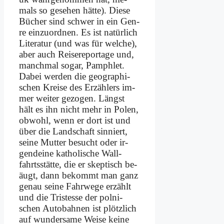
mals so ge­se­hen hät­te). Die­se
Bü­cher sind schwer in ein Gen­
re ein­zu­ord­nen. Es ist na­tür­lich
Li­te­ra­tur (und was für wel­che),
aber auch Rei­se­re­por­ta­ge und,
manch­mal so­gar, Pam­phlet.
Da­bei wer­den die geo­gra­phi­
schen Krei­se des Er­zäh­lers im­
mer wei­ter ge­zo­gen. Längst
hält es ihn nicht mehr in Po­len,
ob­wohl, wenn er dort ist und
über die Land­schaft sin­niert,
sei­ne Mut­ter be­sucht oder ir­
gend­ei­ne ka­tho­li­sche Wall­
fahrts­stät­te, die er skep­tisch be­
äugt, dann be­kommt man ganz
ge­nau sei­ne Fahr­we­ge er­zählt
und die Tri­stesse der pol­ni­
schen Au­to­bah­nen ist plötz­lich
auf wun­der­sa­me Wei­se kei­ne