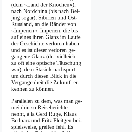
(dem »Land der Kno­chen«),
nach Nord­chi­na (bis nach Bei­
jing so­gar), Si­bi­ri­en und Ost-
Russ­land, an die Rän­der von
»Im­pe­ri­en«; Im­pe­ri­en, die bis
auf ei­nes ih­ren Glanz im Lau­fe
der Ge­schich­te ver­lo­ren ha­ben
und es ist die­ser ver­lo­ren ge­
gan­ge­ne Glanz (der viel­leicht
zu oft ei­ne op­ti­sche Täu­schung
war), dem Sta­si­uk nach­spürt,
um durch die­sen Blick in die
Ver­gan­gen­heit die Zu­kunft er­
ken­nen zu kön­nen.
Par­al­le­len zu dem, was man ge­
mein­hin so Rei­se­be­rich­te
nennt, à la Gerd Ru­ge, Klaus
Bednarz und Fritz Pleit­gen bei­
spiels­wei­se, grei­fen fehl. Es