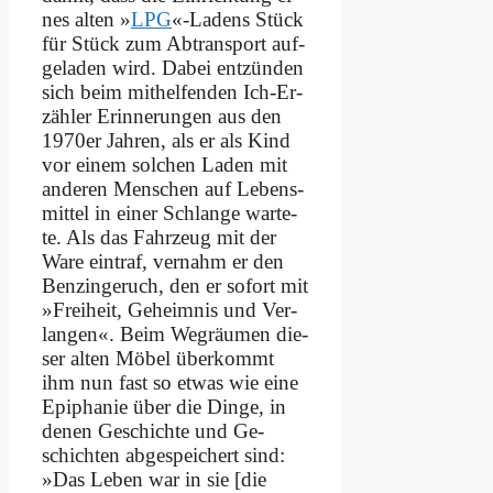
nes al­ten »
LPG
«-La­dens Stück
für Stück zum Ab­trans­port auf­
ge­la­den wird. Da­bei ent­zün­den
sich beim mit­hel­fen­den Ich-Er­
zäh­ler Er­in­ne­run­gen aus den
1970er Jah­ren, als er als Kind
vor ei­nem sol­chen La­den mit
an­de­ren Men­schen auf Le­bens­
mit­tel in ei­ner Schlan­ge war­te­
te. Als das Fahr­zeug mit der
Wa­re ein­traf, ver­nahm er den
Ben­zin­ge­ruch, den er so­fort mit
»Frei­heit, Ge­heim­nis und Ver­
lan­gen«. Beim Weg­räu­men die­
ser al­ten Mö­bel über­kommt
ihm nun fast so et­was wie ei­ne
Epi­pha­nie über die Din­ge, in
de­nen Ge­schich­te und Ge­
schich­ten ab­ge­spei­chert sind:
»Das Le­ben war in sie [die