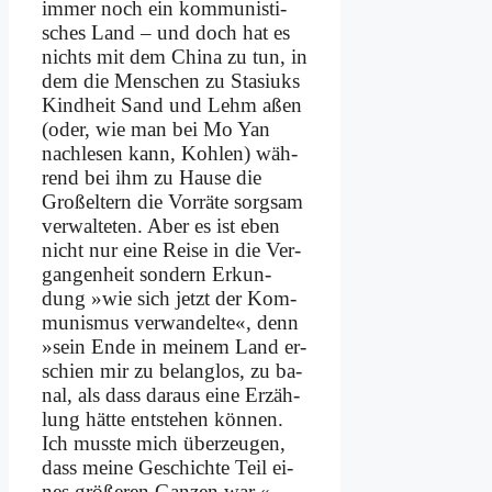
im­mer noch ein kom­mu­ni­sti­
sches Land – und doch hat es
nichts mit dem Chi­na zu tun, in
dem die Men­schen zu Sta­si­uks
Kind­heit Sand und Lehm aßen
(oder, wie man bei Mo Yan
nach­le­sen kann, Koh­len) wäh­
rend bei ihm zu Hau­se die
Groß­el­tern die Vor­rä­te sorg­sam
ver­wal­te­ten. Aber es ist eben
nicht nur ei­ne Rei­se in die Ver­
gan­gen­heit son­dern Er­kun­
dung »wie sich jetzt der Kom­
mu­nis­mus ver­wan­del­te«, denn
»sein En­de in mei­nem Land er­
schien mir zu be­lang­los, zu ba­
nal, als dass dar­aus ei­ne Er­zäh­
lung hät­te ent­ste­hen kön­nen.
Ich muss­te mich über­zeu­gen,
dass mei­ne Ge­schich­te Teil ei­
nes grö­ße­ren Gan­zen war.«