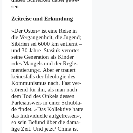
sen.
Zeit­rei­se und Er­kun­dung
»Der Osten« ist ei­ne Rei­se in
die Ver­gan­gen­heit, die Ju­gend;
Si­bi­ri­en sei 6000 km ent­fernt –
und 30 Jah­re. Sta­si­uk ver­or­tet
sei­ne Ge­ne­ra­ti­on als Kin­der
»des Man­gels und der Re­gle­
men­tie­rung«. Aber er trau­ert
kei­nes­falls der Ideo­lo­gie des
Kom­mu­nis­mus nach. Fast ver­
stö­rend für ihn, als man nach
dem Tod des On­kels des­sen
Par­tei­aus­weis in ei­ner Schub­la­
de fin­det. »Das Kol­lek­ti­ve hat­te
das In­di­vi­du­el­le auf­ge­fres­sen«,
so sein Be­fund über die da­ma­
li­ge Zeit. Und jetzt? Chi­na ist