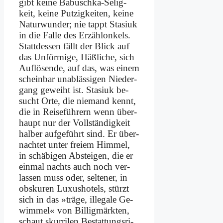
gibt kei­ne Ba­busch­ka-Se­lig­
keit, kei­ne Put­zig­kei­ten, kei­ne
Na­tur­wun­der; nie tappt Sta­si­uk
in die Fal­le des Er­zäh­l­on­kels.
Statt­des­sen fällt der Blick auf
das Un­för­mi­ge, Häß­li­che, sich
Auf­lö­sen­de, auf das, was ei­nem
schein­bar un­ab­läs­si­gen Nie­der­
gang ge­weiht ist. Sta­si­uk be­
sucht Or­te, die nie­mand kennt,
die in Rei­se­füh­rern wenn über­
haupt nur der Voll­stän­dig­keit
hal­ber auf­ge­führt sind. Er über­
nach­tet un­ter frei­em Him­mel,
in schä­bi­gen Ab­stei­gen, die er
ein­mal nachts auch noch ver­
las­sen muss oder, sel­te­ner, in
ob­sku­ren Lu­xus­ho­tels, stürzt
sich in das »trä­ge, il­le­ga­le Ge­
wim­mel« von Bil­lig­märk­ten,
schaut skur­ri­len Be­stat­tungs­ri­