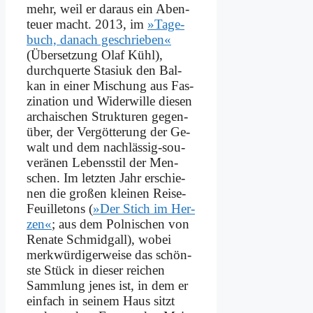
mehr, weil er dar­aus ein Aben­
teu­er macht. 2013, im
»Ta­ge­
buch, da­nach ge­schrie­ben«
(Über­set­zung Olaf Kühl),
durch­quer­te Sta­si­uk den Bal­
kan in ei­ner Mi­schung aus Fas­
zi­na­ti­on und Wi­der­wil­le die­sen
ar­chai­schen Struk­tu­ren ge­gen­
über, der Ver­göt­te­rung der Ge­
walt und dem nach­läs­sig-sou­
ve­rä­nen Le­bens­stil der Men­
schen. Im letz­ten Jahr er­schie­
nen die gro­ßen klei­nen Rei­se-
Feuil­le­tons (
»Der Stich im Her­
zen«
; aus dem Pol­ni­schen von
Re­na­te Schmid­gall), wo­bei
merk­wür­di­ger­wei­se das schön­
ste Stück in die­ser rei­chen
Samm­lung je­nes ist, in dem er
ein­fach in sei­nem Haus sitzt