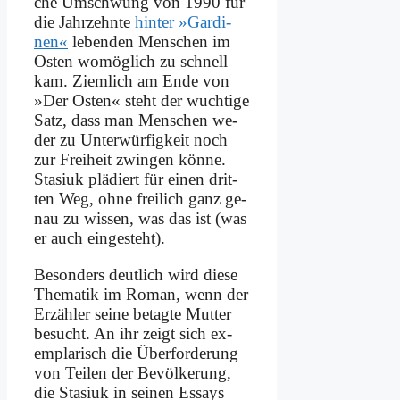
che Um­schwung von 1990 für
die Jahr­zehn­te
hin­ter »Gar­di­
nen«
le­ben­den Men­schen im
Osten wo­mög­lich zu schnell
kam. Ziem­lich am En­de von
»Der Osten« steht der wuch­ti­ge
Satz, dass man Men­schen we­
der zu Un­ter­wür­fig­keit noch
zur Frei­heit zwin­gen kön­ne.
Sta­si­uk plä­diert für ei­nen drit­
ten Weg, oh­ne frei­lich ganz ge­
nau zu wis­sen, was das ist (was
er auch ein­ge­steht).
Be­son­ders deut­lich wird die­se
The­ma­tik im Ro­man, wenn der
Er­zäh­ler sei­ne be­tag­te Mut­ter
be­sucht. An ihr zeigt sich ex­
em­pla­risch die Über­for­de­rung
von Tei­len der Be­völ­ke­rung,
die Sta­si­uk in sei­nen Es­says