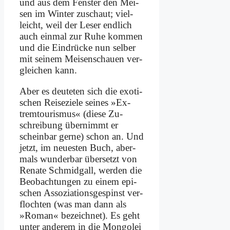
und aus dem Fen­ster den Mei­
sen im Win­ter zu­schaut; viel­
leicht, weil der Le­ser end­lich
auch ein­mal zur Ru­he kom­men
und die Ein­drücke nun sel­ber
mit sei­nem Mei­sen­schau­en ver­
glei­chen kann.
Aber es deu­te­ten sich die exo­ti­
schen Rei­se­zie­le sei­nes »Ex­
trem­tou­ris­mus« (die­se Zu­
schrei­bung über­nimmt er
schein­bar ger­ne) schon an. Und
jetzt, im neue­sten Buch, aber­
mals wun­der­bar über­setzt von
Re­na­te Schmid­gall, wer­den die
Be­ob­ach­tun­gen zu ei­nem epi­
schen As­so­zia­ti­ons­ge­spinst ver­
floch­ten (was man dann als
»Ro­man« be­zeich­net). Es geht
un­ter an­de­rem in die Mon­go­lei