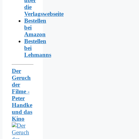
über
die
Verlagswebseite
Bestellen
bei
Amazon
Bestellen
bei
Lehmanns
Der
Geruch
der
Filme -
Peter
Handke
und das
Kino