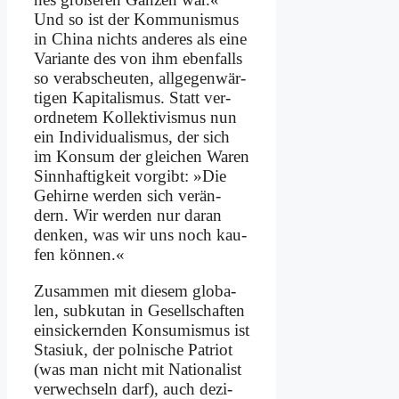
Und so ist der Kom­mu­nis­mus
in Chi­na nichts an­de­res als ei­ne
Va­ri­an­te des von ihm eben­falls
so ver­ab­scheu­ten, all­ge­gen­wär­
ti­gen Ka­pi­ta­lis­mus. Statt ver­
ord­ne­tem Kol­lek­ti­vis­mus nun
ein In­di­vi­dua­lis­mus, der sich
im Kon­sum der glei­chen Wa­ren
Sinn­haf­tig­keit vor­gibt: »Die
Ge­hir­ne wer­den sich ver­än­
dern. Wir wer­den nur dar­an
den­ken, was wir uns noch kau­
fen kön­nen.«
Zu­sam­men mit die­sem glo­ba­
len, sub­ku­tan in Ge­sell­schaf­ten
ein­sickern­den Kon­su­mis­mus ist
Sta­si­uk, der pol­ni­sche Pa­tri­ot
(was man nicht mit Na­tio­na­list
ver­wech­seln darf), auch de­zi­