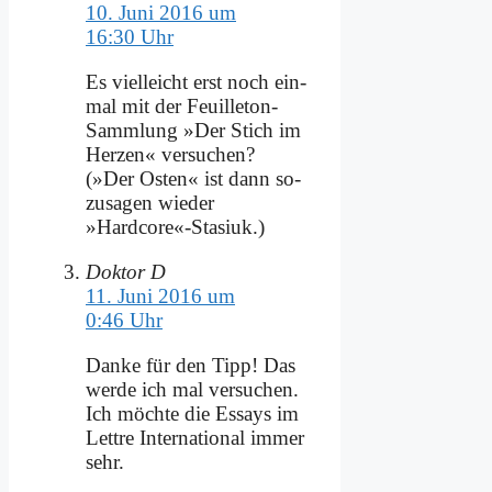
10. Juni 2016 um
16:30 Uhr
Es viel­leicht erst noch ein­
mal mit der Feuil­le­ton-
Samm­lung »Der Stich im
Her­zen« ver­su­chen?
(»Der Osten« ist dann so­
zu­sa­gen wie­der
»Hardcore«-Stasiuk.)
Doktor D
11. Juni 2016 um
0:46 Uhr
Dan­ke für den Tipp! Das
wer­de ich mal ver­su­chen.
Ich möch­te die Es­says im
Lett­re In­ter­na­tio­nal im­mer
sehr.