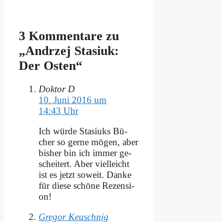
3 Kommentare zu
„An­drzej Sta­si­uk:
Der Osten“
Doktor D
10. Juni 2016 um
14:43 Uhr
Ich wür­de Sta­si­uks Bü­
cher so ger­ne mö­gen, aber
bis­her bin ich im­mer ge­
schei­tert. Aber viel­leicht
ist es jetzt so­weit. Dan­ke
für die­se schö­ne Re­zen­si­
on!
Gregor Keuschnig