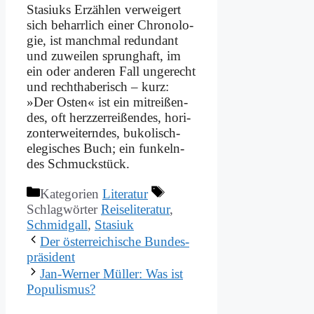
Sta­si­uks Er­zäh­len ver­wei­gert
sich be­harr­lich ei­ner Chro­no­lo­
gie, ist manch­mal red­un­dant
und zu­wei­len sprung­haft, im
ein oder an­de­ren Fall un­ge­recht
und recht­ha­be­risch – kurz:
»Der Osten« ist ein mit­rei­ßen­
des, oft herz­zer­rei­ßen­des, ho­ri­
zont­er­wei­tern­des, bu­ko­lisch-
ele­gi­sches Buch; ein fun­keln­
des Schmuck­stück.
Kategorien
Literatur
Schlagwörter
Reiseliteratur
,
Schmidgall
,
Stasiuk
Der öster­rei­chi­sche Bun­des­
prä­si­dent
Jan-Wer­ner Mül­ler: Was ist
Po­pu­lis­mus?