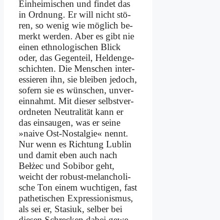
Ein­hei­mi­schen und fin­det das
in Ord­nung. Er will nicht stö­
ren, so we­nig wie mög­lich be­
merkt wer­den. Aber es gibt nie
ei­nen eth­no­lo­gi­schen Blick
oder, das Ge­gen­teil, Hel­den­ge­
schich­ten. Die Men­schen in­ter­
es­sie­ren ihn, sie blei­ben je­doch,
so­fern sie es wün­schen, un­ver­
ein­nahmt. Mit die­ser selbst­ver­
ord­ne­ten Neu­tra­li­tät kann er
das ein­sau­gen, was er sei­ne
»nai­ve Ost-Nost­al­gie« nennt.
Nur wenn es Rich­tung Lu­b­lin
und da­mit eben auch nach
Bełżec und So­bi­bor geht,
weicht der ro­bust-me­lan­cho­li­
sche Ton ei­nem wuch­ti­gen, fast
pa­the­ti­schen Ex­pres­sio­nis­mus,
als sei er, Sta­si­uk, sel­ber bei
die­sen Schrecken da­bei ge­we­