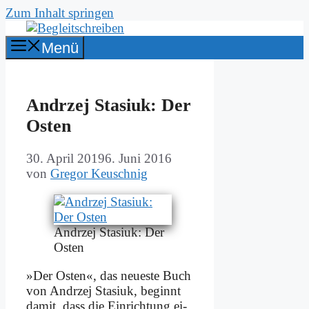
Zum Inhalt springen
Menü
An­drzej Sta­si­uk: Der
Osten
30. April 2019
6. Juni 2016
von
Gregor Keuschnig
An­drzej Sta­si­uk: Der
Osten
»Der Osten«, das neue­ste Buch
von An­drzej Sta­si­uk, be­ginnt
da­mit, dass die Ein­rich­tung ei­