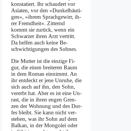
kon­sta­tiert. Ihr schau­dert vor
Asia­ten, vor den »Dun­kel­häu­ti­
gen«, »ih­rem Sprach­ge­wirr, ih­
rer Fremd­heit«. Zit­ternd
kommt sie zu­rück, wenn ein
Schwar­zer ih­ren Arzt ver­tritt.
Da hel­fen auch kei­ne Be­
schwich­ti­gun­gen des Soh­nes.
Die Mut­ter ist die ein­zi­ge Fi­
gur, die ei­nen brei­te­ren Raum
in dem Ro­man ein­nimmt. An
ihr ent­deckt er je­ne Un­ru­he, die
sich auch auf ihn, den Sohn,
ver­erbt hat. Aber es ist ei­ne Un­
rast, die in ih­ren en­gen Gren­
zen der Woh­nung und des Dor­
fes bleibt. Sie kann nicht ver­
ste­hen, was ihr Sohn auf dem
Bal­kan, in der Mon­go­lei oder