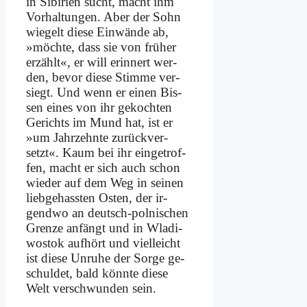
in Si­bi­ri­en sucht, macht ihm
Vor­hal­tun­gen. Aber der Sohn
wie­gelt die­se Ein­wän­de ab,
»möch­te, dass sie von frü­her
er­zählt«, er will er­in­nert wer­
den, be­vor die­se Stim­me ver­
siegt. Und wenn er ei­nen Bis­
sen ei­nes von ihr ge­koch­ten
Ge­richts im Mund hat, ist er
»um Jahr­zehn­te zu­rück­ver­
setzt«. Kaum bei ihr ein­ge­trof­
fen, macht er sich auch schon
wie­der auf dem Weg in sei­nen
lieb­ge­hass­ten Osten, der ir­
gend­wo an deutsch-pol­ni­schen
Gren­ze an­fängt und in Wla­di­
wo­stok auf­hört und viel­leicht
ist die­se Un­ru­he der Sor­ge ge­
schul­det, bald könn­te die­se
Welt ver­schwun­den sein.