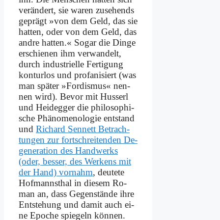
ver­än­dert, sie wa­ren zu­se­hends
ge­prägt »von dem Geld, das sie
hat­ten, oder von dem Geld, das
and­re hat­ten.« So­gar die Din­ge
er­schie­nen ihm ver­wan­delt,
durch in­du­stri­el­le Fer­ti­gung
kon­tur­los und pro­fa­ni­siert (was
man spä­ter »For­dis­mus« nen­
nen wird). Be­vor mit Hus­s­erl
und Heid­eg­ger die phi­lo­so­phi­
sche Phä­no­me­no­lo­gie ent­stand
und
Ri­chard Sen­nett Be­trach­
tun­gen zur fort­schrei­ten­den De­
ge­ne­ra­ti­on des Hand­werks
(oder, bes­ser, des Wer­kens mit
der Hand) vor­nahm
, deu­te­te
Hof­manns­thal in die­sem Ro­
man an, dass Ge­gen­stän­de ih­re
Ent­ste­hung und da­mit auch ei­
ne Epo­che spie­geln kön­nen.