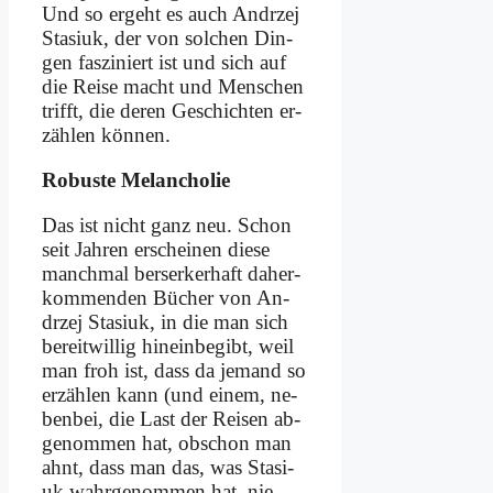
Und so er­geht es auch An­drzej
Sta­si­uk, der von sol­chen Din­
gen fas­zi­niert ist und sich auf
die Rei­se macht und Men­schen
trifft, die de­ren Ge­schich­ten er­
zäh­len kön­nen.
Ro­bu­ste Me­lan­cho­lie
Das ist nicht ganz neu. Schon
seit Jah­ren er­schei­nen die­se
manch­mal ber­ser­ker­haft da­her­
kom­men­den Bü­cher von An­
drzej Sta­si­uk, in die man sich
be­reit­wil­lig hin­ein­be­gibt, weil
man froh ist, dass da je­mand so
er­zäh­len kann (und ei­nem, ne­
ben­bei, die Last der Rei­sen ab­
ge­nom­men hat, ob­schon man
ahnt, dass man das, was Sta­si­
uk wahr­ge­nom­men hat, nie­