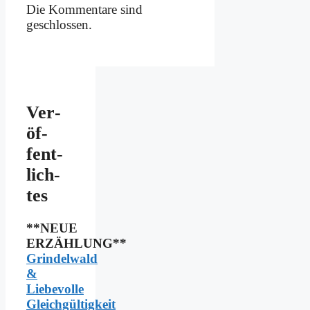
Die Kommentare sind
geschlossen.
Ver­
öf­
fent­
lich­
tes
**NEUE
ERZÄHLUNG**
Grindelwald
&
Liebevolle
Gleichgültigkeit