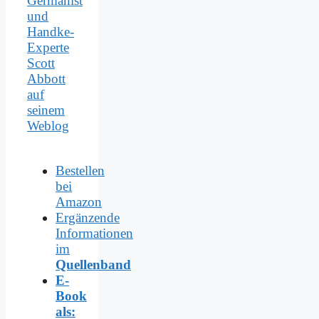
Germanist
und
Handke-
Experte
Scott
Abbott
auf
seinem
Weblog
Bestellen
bei
Amazon
Ergänzende
Informationen
im
Quellenband
E-
Book
als: