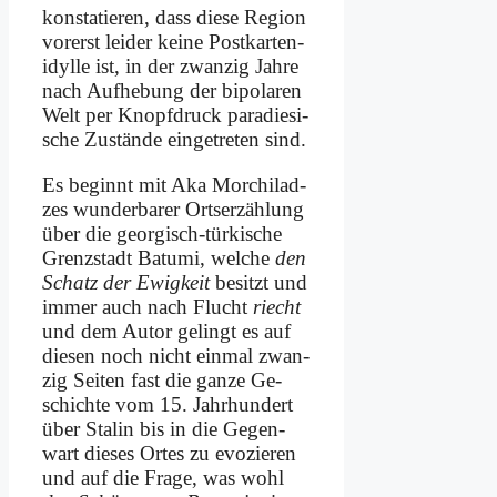
kon­sta­tie­ren, dass die­se Re­gi­on
vor­erst lei­der kei­ne Post­kar­ten­
idyl­le ist, in der zwan­zig Jah­re
nach Auf­he­bung der bi­po­la­ren
Welt per Knopf­druck pa­ra­die­si­
sche Zu­stän­de ein­ge­tre­ten sind.
Es be­ginnt mit Aka Mor­chil­ad­
zes wun­der­ba­rer Orts­er­zäh­lung
über die ge­or­gisch-tür­ki­sche
Grenz­stadt Ba­tu­mi, wel­che
den
Schatz der Ewig­keit
be­sitzt und
im­mer auch nach Flucht
riecht
und dem Au­tor ge­lingt es auf
die­sen noch nicht ein­mal zwan­
zig Sei­ten fast die gan­ze Ge­
schich­te vom 15. Jahr­hun­dert
über Sta­lin bis in die Ge­gen­
wart die­ses Or­tes zu evo­zie­ren
und auf die Fra­ge, was wohl