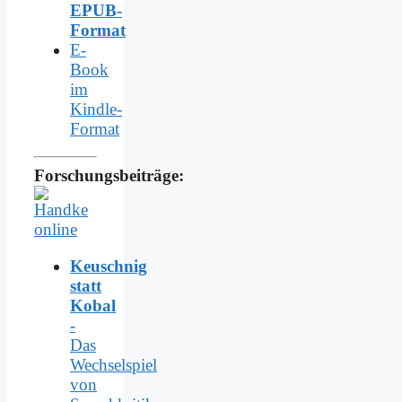
EPUB-
Format
E-
Book
im
Kindle-
Format
Forschungsbeiträge:
Keuschnig
statt
Kobal
-
Das
Wechselspiel
von