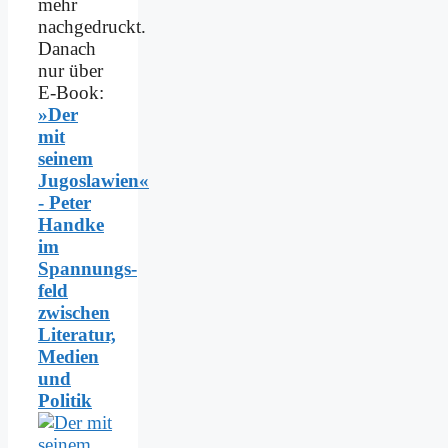
mehr
nachgedruckt.
Danach
nur über
E-Book:
»Der
mit
seinem
Jugoslawien«
- Peter
Handke
im
Spannungs­
feld
zwischen
Literatur,
Medien
und
Politik