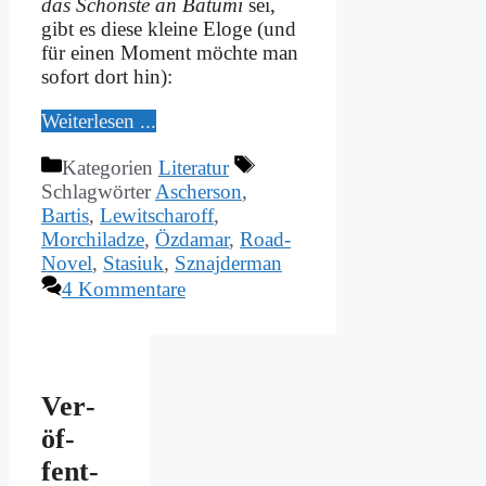
das Schön­ste an Ba­tu­mi
sei,
gibt es die­se klei­ne Elo­ge (und
für ei­nen Mo­ment möch­te man
so­fort dort hin):
Wei­ter­le­sen ...
Kategorien
Literatur
Schlagwörter
Ascherson
,
Bartis
,
Lewitscharoff
,
Morchiladze
,
Özdamar
,
Road-
Novel
,
Stasiuk
,
Sznajderman
4 Kommentare
Ver­
öf­
fent­