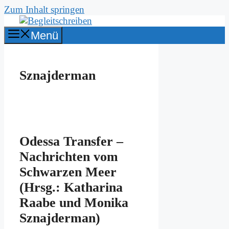
Zum Inhalt springen
Menü
Sznajderman
Odes­sa Trans­fer –
Nach­rich­ten vom
Schwar­zen Meer
(Hrsg.: Ka­tha­ri­na
Raa­be und Mo­ni­ka
Sznaj­der­man)