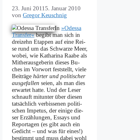
23. Juni 2011
5. Januar 2010
von
Gregor Keuschnig
In
»Odes­sa
Trans­fer«
be­gibt man sich in
drei­zehn Etap­pen auf ei­ne Rei­
se rund um das Schwar­ze Meer,
wo­bei, wie Ka­tha­ri­na Raa­be als
Mit­her­aus­ge­be­rin die­ses Bu­
ches im Vor­wort fest­stellt, vie­le
Bei­trä­ge
här­ter und po­li­ti­scher
aus­ge­fal­len
sei­en, als man dies
er­war­tet hat­te. Und der Le­ser
schnauft mit­un­ter über die­sen
tat­säch­lich ver­bis­se­nen po­li­ti­
schen Im­pe­tus, der ei­ni­ge die­
ser Er­zäh­lun­gen, Es­says und
Re­por­ta­gen (es gibt auch ein
Ge­dicht – und was für ei­nes!)
be­stimmt und muss da­bei wohl