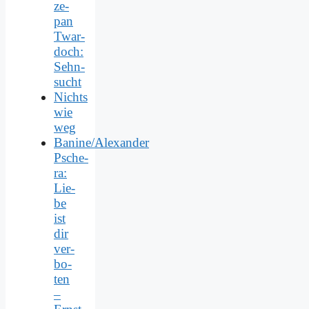
ze­
pan
Twar­
doch:
Sehn­
sucht
Nichts
wie
weg
Banine/Alexander
Psche­
ra:
Lie­
be
ist
dir
ver­
bo­
ten
–