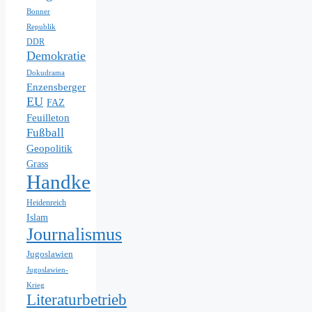
Bonner
Republik
DDR
Demokratie
Dokudrama
Enzensberger
EU
FAZ
Feuilleton
Fußball
Geopolitik
Grass
Handke
Heidenreich
Islam
Journalismus
Jugoslawien
Jugoslawien-
Krieg
Literaturbetrieb