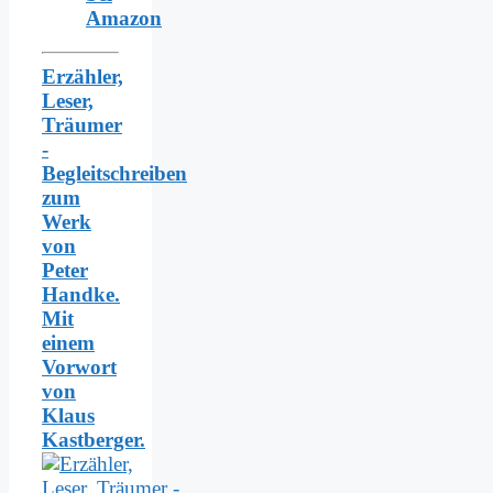
Amazon
Erzähler,
Leser,
Träumer
-
Begleitschreiben
zum
Werk
von
Peter
Handke.
Mit
einem
Vorwort
von
Klaus
Kastberger.