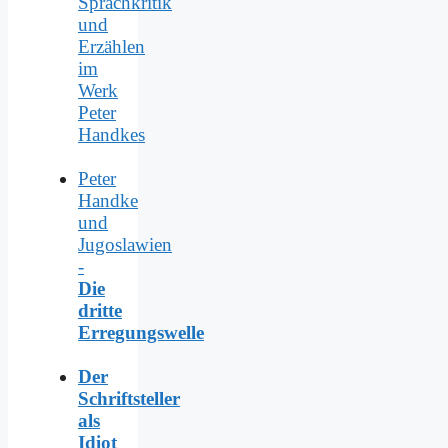
Sprachkritik
und
Erzählen
im
Werk
Peter
Handkes
Peter
Handke
und
Jugoslawien
-
Die
dritte
Erregungswelle
Der
Schriftsteller
als
Idiot