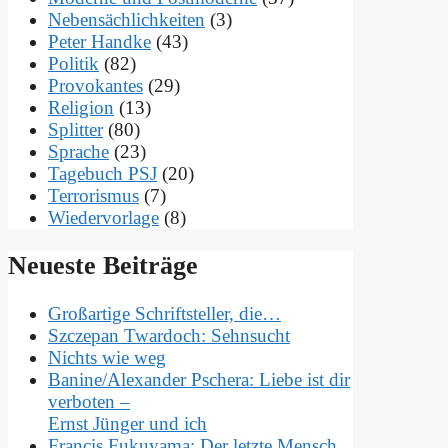
Nebensächlichkeiten
(3)
Peter Handke
(43)
Politik
(82)
Provokantes
(29)
Religion
(13)
Splitter
(80)
Sprache
(23)
Tagebuch PSJ
(20)
Terrorismus
(7)
Wiedervorlage
(8)
Neue­ste Bei­trä­ge
Groß­ar­ti­ge Schrift­stel­ler, die…
Szc­ze­pan Twar­doch: Sehn­sucht
Nichts wie weg
Banine/Alexander Psche­ra: Lie­be ist dir
ver­bo­ten –
Ernst Jün­ger und ich
Fran­cis Fu­ku­ya­ma: Der letz­te Mensch