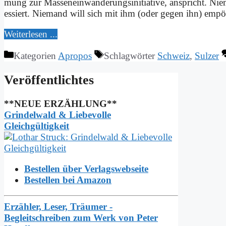
mung zur Mas­sen­ein­wan­de­rungs­in­itia­ti­ve, an­spricht. Nie
es­siert. Nie­mand will sich mit ihm (oder ge­gen ihn) em­pö­ren
Wei­ter­le­sen ...
Kategorien
Apropos
Schlagwörter
Schweiz
,
Sulzer
Ver­öf­fent­lich­tes
**NEUE ERZÄHLUNG**
Grindelwald & Liebevolle
Gleichgültigkeit
Bestellen über Verlagswebseite
Bestellen bei Amazon
Erzähler, Leser, Träumer -
Begleitschreiben zum Werk von Peter