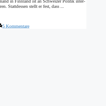
­mand in Finn­land ist an Schwei­zer Po­li­tik in­ter­
. Statt­des­sen stellt er fest, dass ...
5 Kommentare