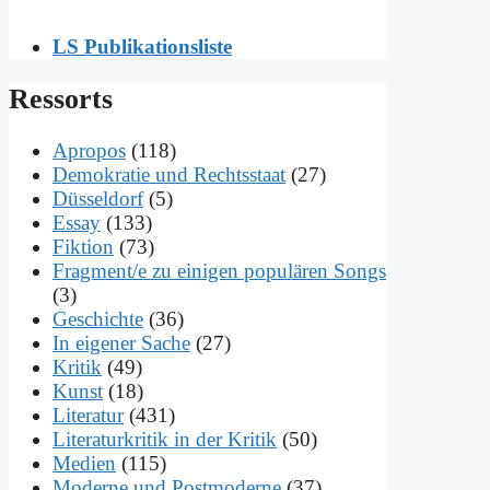
LS Publikationsliste
Res­sorts
Apropos
(118)
Demokratie und Rechtsstaat
(27)
Düsseldorf
(5)
Essay
(133)
Fiktion
(73)
Fragment/e zu einigen populären Songs
(3)
Geschichte
(36)
In eigener Sache
(27)
Kritik
(49)
Kunst
(18)
Literatur
(431)
Literaturkritik in der Kritik
(50)
Medien
(115)
Moderne und Postmoderne
(37)