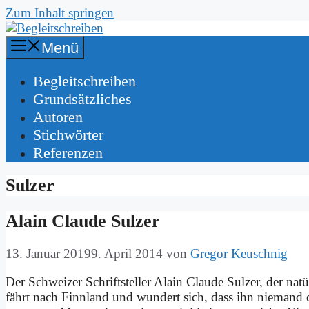
Zum Inhalt springen
Menü
Be­gleit­schrei­ben
Grund­sätz­li­ches
Au­toren
Stich­wör­ter
Re­fe­ren­zen
Sulzer
Alain Clau­de Sul­zer
13. Januar 2019
9. April 2014
von
Gregor Keuschnig
Der Schwei­zer Schrift­stel­ler Alain Clau­de Sul­zer, der na­tür
fährt nach Finn­land und wun­dert sich, dass ihn nie­mand d