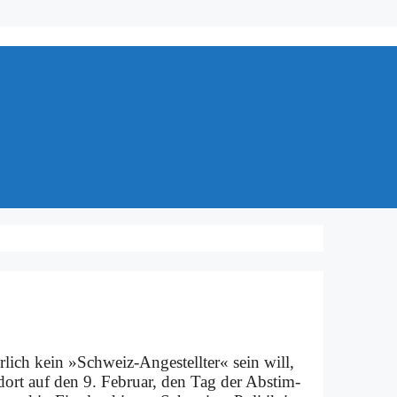
­lich kein »Schweiz-An­­ge­­stel­l­ter« sein will,
ort auf den 9. Fe­bru­ar, den Tag der Ab­stim­