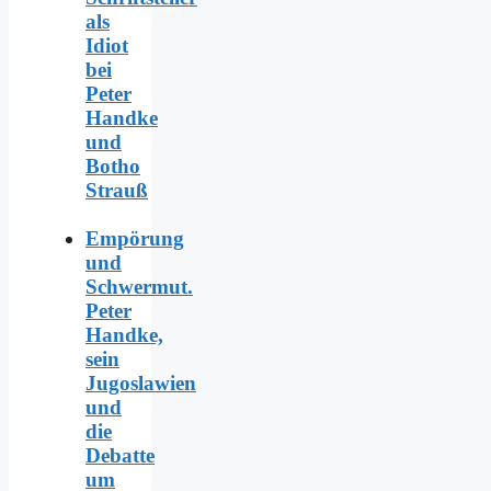
als
Idiot
bei
Peter
Handke
und
Botho
Strauß
Empörung
und
Schwermut.
Peter
Handke,
sein
Jugoslawien
und
die
Debatte
um