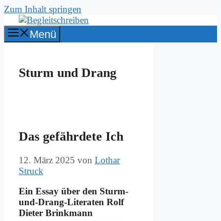
Zum Inhalt springen
Menü
Sturm und Drang
Das ge­fähr­de­te Ich
12. März 2025
von
Lothar
Struck
Ein Es­say über den Sturm-
und-Drang-Li­te­ra­ten Rolf
Die­ter Brink­mann