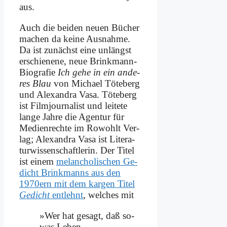
aus.
Auch die bei­den neu­en Bü­cher
ma­chen da kei­ne Aus­nah­me.
Da ist zu­nächst ei­ne un­längst
er­schie­ne­ne, neue Brink­mann-
Bio­gra­fie
Ich ge­he in ein an­de­
res Blau
von Mi­cha­el Tö­te­berg
und Alex­an­dra Va­sa. Tö­te­berg
ist Film­jour­na­list und lei­te­te
lan­ge Jah­re die Agen­tur für
Me­di­en­rech­te im Ro­wohlt Ver­
lag; Alex­an­dra Va­sa ist Li­te­ra­
tur­wis­sen­schaft­le­rin. Der Ti­tel
ist ei­nem
me­lan­cho­li­schen Ge­
dicht Brink­manns aus den
1970ern mit dem kar­gen Ti­tel
Ge­dicht
ent­lehnt
, wel­ches mit
»Wer hat ge­sagt, daß so­
was Le­ben