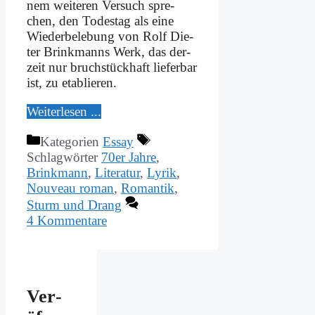
nem wei­te­ren Ver­such spre­
chen, den To­des­tag als ei­ne
Wie­der­be­le­bung von Rolf Die­
ter Brink­manns Werk, das der­
zeit nur bruch­stück­haft lie­fer­bar
ist, zu eta­blie­ren.
Wei­ter­le­sen ...
Kategorien
Essay
Schlagwörter
70er Jahre
,
Brinkmann
,
Literatur
,
Lyrik
,
Nouveau roman
,
Romantik
,
Sturm und Drang
4 Kommentare
Ver­