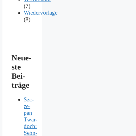
(7)
Wiedervorlage
(8)
Neue­
ste
Bei­
trä­ge
Szc­
ze­
pan
Twar­
doch:
Sehn­