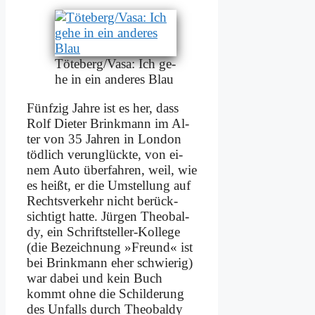
Töteberg/Vasa: Ich ge­
he in ein an­de­res Blau
Fünf­zig Jah­re ist es her, dass
Rolf Die­ter Brink­mann im Al­
ter von 35 Jah­ren in Lon­don
töd­lich ver­un­glück­te, von ei­
nem Au­to über­fah­ren, weil, wie
es heißt, er die Um­stel­lung auf
Rechts­ver­kehr nicht be­rück­
sich­tigt hat­te. Jür­gen Theo­bal­
dy, ein Schrift­stel­ler-Kol­le­ge
(die Be­zeich­nung »Freund« ist
bei Brink­mann eher schwie­rig)
war da­bei und kein Buch
kommt oh­ne die Schil­de­rung
des Un­falls durch Theo­bal­dy