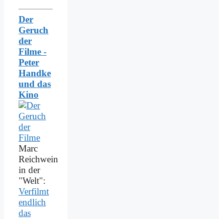
Der
Geruch
der
Filme -
Peter
Handke
und das
Kino
Marc
Reichwein
in der
"Welt":
Verfilmt
endlich
das