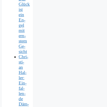
Glück
ist
ein
En­
gel
mit
ern­
stem
Ge­
sicht
Chri­
sti­
an
Hal­
ler:
Ein­
fal­
len­
de
Däm­