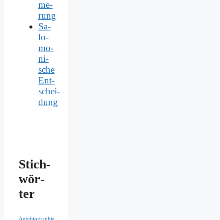
me­
rung
Sa­
lo­
mo­
ni­
sche
Ent­
schei­
dung
Stich­
wör­
ter
Autobiographie