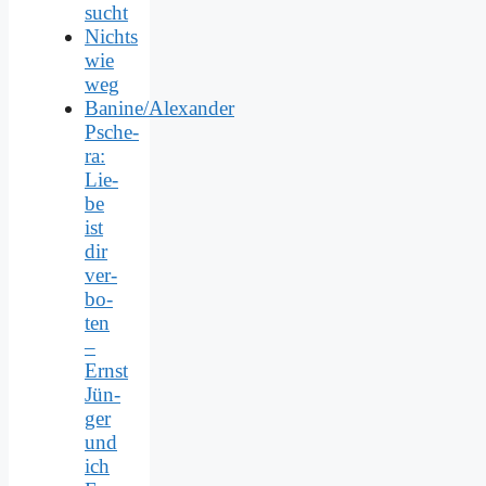
sucht
Nichts
wie
weg
Banine/Alexander
Psche­
ra:
Lie­
be
ist
dir
ver­
bo­
ten
–
Ernst
Jün­
ger
und
ich