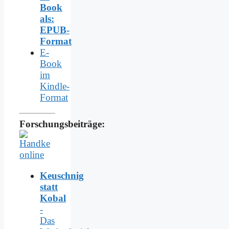
Book
als:
EPUB-
Format
E-
Book
im
Kindle-
Format
Forschungsbeiträge:
Keuschnig
statt
Kobal
-
Das