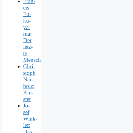
Fran­
cis
Fu­
ku­
ya­
ma:
Der
letz­
te
Mensch
Chri­
stoph
Nar­
holz:
Kni­
ster
Jo­
sef
Wink­
ler:
Das