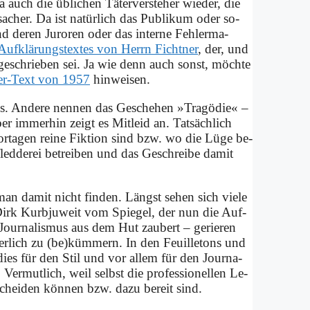
auch die üb­li­chen Tä­ter­ver­ste­her wie­der, die
sa­cher. Da ist na­tür­lich das Pu­bli­kum oder so­
und de­ren Ju­ro­ren oder das in­ter­ne Feh­ler­ma­
Auf­klä­rungs­tex­tes von Herrn Ficht­ner
, der, und
 ge­schrie­ben sei. Ja wie denn auch sonst, möch­te
ger-Text von 1957
hin­wei­sen.
us. An­de­re nen­nen das Ge­sche­hen »Tra­gö­die« –
r im­mer­hin zeigt es Mit­leid an. Tat­säch­lich
or­ta­gen rei­ne Fik­ti­on sind bzw. wo die Lü­ge be­
ed­de­rei be­trei­ben und das Ge­schrei­be da­mit
an da­mit nicht fin­den. Längst se­hen sich vie­le
. a. Dirk Kurb­ju­weit vom Spie­gel, der nun die Auf­
Jour­na­lis­mus aus dem Hut zau­bert – ge­rie­ren
der­lich zu (be)kümmern. In den Feuil­le­tons und
s dies für den Stil und vor al­lem für den Jour­na­
n. Ver­mut­lich, weil selbst die pro­fes­sio­nel­len Le­
schei­den kön­nen bzw. da­zu be­reit sind.