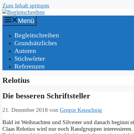
Zum Inhalt springen
Menü
Be­gleit­schrei­ben
Grund­sätz­li­ches
Au­toren
Stich­wör­ter
Re­fe­ren­zen
Relotius
Die bes­se­ren Schrift­stel­ler
21. Dezember 2018
von
Gregor Keuschnig
Bald ist Weih­nach­ten und Sil­ve­ster und da­nach be­ginnt ei
Claas Re­lo­ti­us wird nur noch Rand­grup­pen in­ter­es­sie­ren