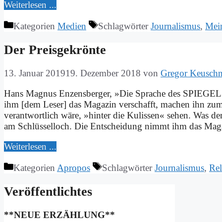
Wei­ter­le­sen ...
Kategorien
Medien
Schlagwörter
Journalismus
,
Mei
Der Preis­ge­krön­te
13. Januar 2019
19. Dezember 2018
von
Gregor Keuschn
Hans Ma­gnus En­zens­ber­ger, »Die Spra­che des SPIEGEL«,
ihm [dem Le­ser] das Ma­ga­zin ver­schafft, ma­chen ihn zum 
ver­ant­wort­lich wä­re, »hin­ter die Ku­lis­sen« se­hen. Was dem 
am Schlüs­sel­loch. Die Ent­schei­dung nimmt ihm das Ma­ga­
Wei­ter­le­sen ...
Kategorien
Apropos
Schlagwörter
Journalismus
,
Rel
Ver­öf­fent­lich­tes
**NEUE ERZÄHLUNG**