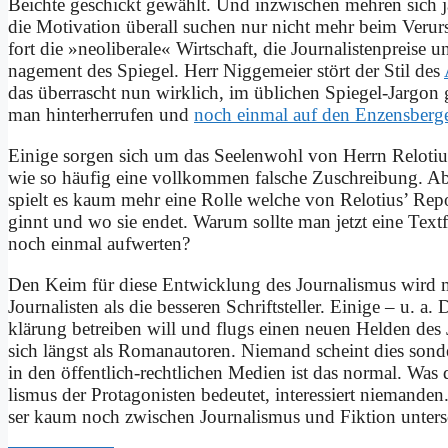
Beich­te ge­schickt ge­wählt. Und in­zwi­schen meh­ren sich ja 
die Mo­ti­va­ti­on über­all su­chen nur nicht mehr beim Ver­ur­
fort die »neo­li­be­ra­le« Wirt­schaft, die Jour­na­li­sten­prei­se 
nage­ment des Spie­gel. Herr Nig­ge­mei­er stört der Stil des
das über­rascht nun wirk­lich, im üb­li­chen Spie­gel-Jar­gon
man hin­ter­her­ru­fen und
noch ein­mal auf den En­zens­ber­
Ei­ni­ge sor­gen sich um das See­len­wohl von Herrn Re­lo­ti­
wie so häu­fig ei­ne voll­kom­men fal­sche Zu­schrei­bung. Abe
spielt es kaum mehr ei­ne Rol­le wel­che von Re­lo­ti­us’ Re­p
ginnt und wo sie en­det. War­um soll­te man jetzt ei­ne Text­fl
noch ein­mal auf­wer­ten?
Den Keim für die­se Ent­wick­lung des Jour­na­lis­mus wird m
Jour­na­li­sten als die bes­se­ren Schrift­stel­ler. Ei­ni­ge – u
klä­rung be­trei­ben will und flugs ei­nen neu­en Hel­den des 
sich längst als Ro­man­au­to­ren. Nie­mand scheint dies son­
in den öf­fent­lich-recht­li­chen Me­di­en ist das nor­mal. Wa
lis­mus der Prot­ago­ni­sten be­deu­tet, in­ter­es­siert nie­man­de
ser kaum noch zwi­schen Jour­na­lis­mus und Fik­ti­on un­ter­