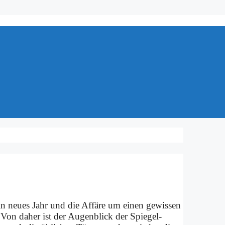
n neu­es Jahr und die Af­fä­re um ei­nen ge­wis­sen
. Von da­her ist der Au­gen­blick der Spie­gel-