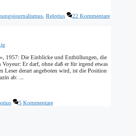
nungsjournalismus
,
Relotius
22 Kommentare
ig
 1957: Die Ein­blicke und Ent­hül­lun­gen, die
Voy­eur: Er darf, oh­ne daß er für ir­gend et­was
Le­ser der­art an­ge­bo­ten wird, ist die Po­si­ti­on
zin ab: ...
otius
5 Kommentare