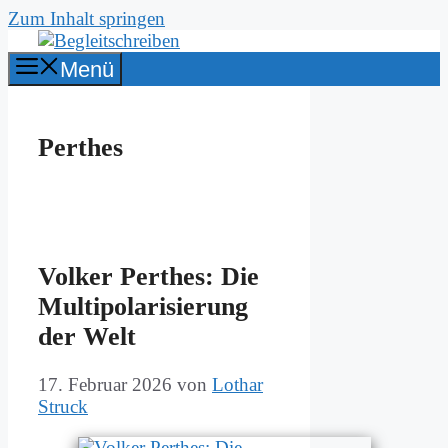
Zum Inhalt springen
Menü
Perthes
Vol­ker Per­thes: Die
Mul­ti­po­la­ri­sie­rung
der Welt
17. Februar 2026
von
Lothar
Struck