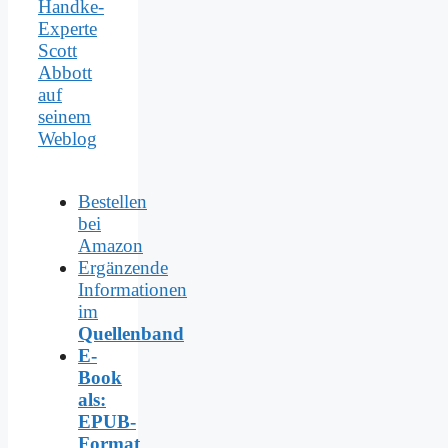
Handke-
Experte
Scott
Abbott
auf
seinem
Weblog
Bestellen
bei
Amazon
Ergänzende
Informationen
im
Quellenband
E-
Book
als:
EPUB-
Format