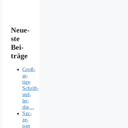
Neue­
ste
Bei­
trä­ge
Groß­
ar­
ti­ge
Schrift­
stel­
ler,
die…
Szc­
ze­
pan