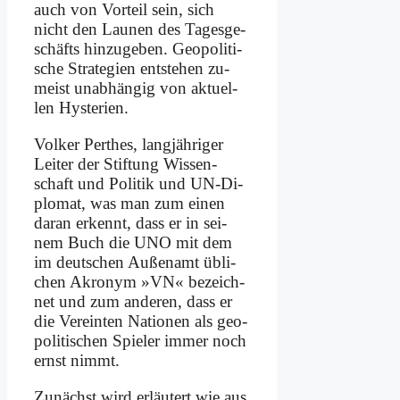
auch von Vor­teil sein, sich
nicht den Lau­nen des Ta­ges­ge­
schäfts hin­zu­ge­ben. Geo­po­li­ti­
sche Stra­te­gien ent­ste­hen zu­
meist un­ab­hän­gig von ak­tu­el­
len Hy­ste­rien.
Vol­ker Per­thes, lang­jäh­ri­ger
Lei­ter der Stif­tung Wis­sen­
schaft und Po­li­tik und UN-Di­
plo­mat, was man zum ei­nen
dar­an er­kennt, dass er in sei­
nem Buch die UNO mit dem
im deut­schen Au­ßen­amt üb­li­
chen Akro­nym »VN« be­zeich­
net und zum an­de­ren, dass er
die Ver­ein­ten Na­tio­nen als geo­
po­li­ti­schen Spie­ler im­mer noch
ernst nimmt.
Zu­nächst wird er­läu­tert wie aus