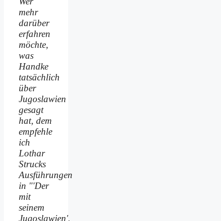
Wer
mehr
darüber
erfahren
möchte,
was
Handke
tatsächlich
über
Jugoslawien
gesagt
hat, dem
empfehle
ich
Lothar
Strucks
Ausführungen
in "'Der
mit
seinem
Jugoslawien'.