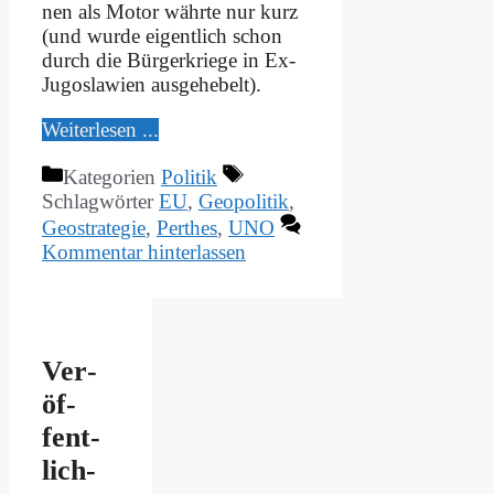
nen als Mo­tor währ­te nur kurz
(und wur­de ei­gent­lich schon
durch die Bür­ger­krie­ge in Ex-
Ju­go­sla­wi­en aus­ge­he­belt).
Wei­ter­le­sen ...
Kategorien
Politik
Schlagwörter
EU
,
Geopolitik
,
Geostrategie
,
Perthes
,
UNO
Kommentar hinterlassen
Ver­
öf­
fent­
lich­