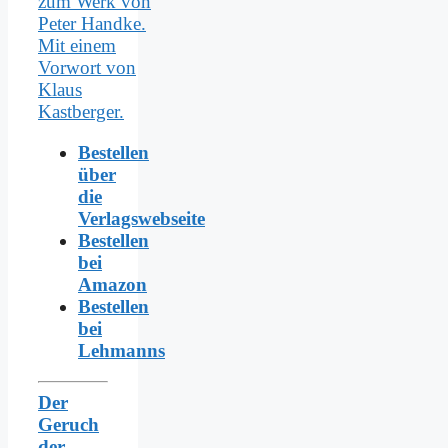
Bestellen
über
die
Verlagswebseite
Bestellen
bei
Amazon
Bestellen
bei
Lehmanns
Der
Geruch
der