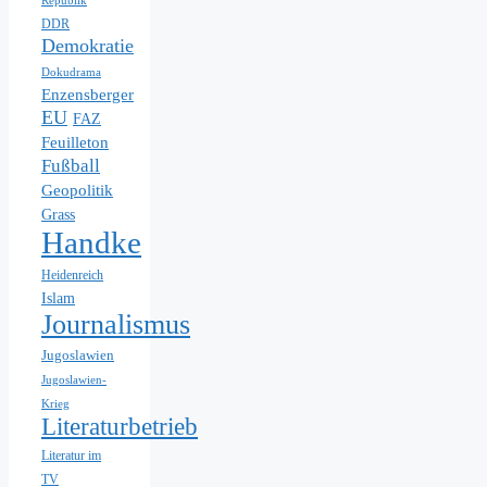
Republik
DDR
Demokratie
Dokudrama
Enzensberger
EU
FAZ
Feuilleton
Fußball
Geopolitik
Grass
Handke
Heidenreich
Islam
Journalismus
Jugoslawien
Jugoslawien-
Krieg
Literaturbetrieb
Literatur im
TV