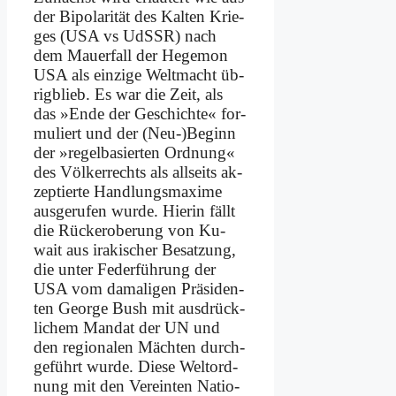
der Bi­po­la­ri­tät des Kal­ten Krie­
ges (USA vs UdSSR) nach
dem Mau­er­fall der He­ge­mon
USA als ein­zi­ge Welt­macht üb­
rig­blieb. Es war die Zeit, als
das »En­de der Ge­schich­te« for­
mu­liert und der (Neu-)Beginn
der »re­gel­ba­sier­ten Ord­nung«
des Völ­ker­rechts als all­seits ak­
zep­tier­te Hand­lungs­ma­xi­me
aus­ge­ru­fen wur­de. Hier­in fällt
die Rück­erobe­rung von Ku­
wait aus ira­ki­scher Be­sat­zung,
die un­ter Fe­der­füh­rung der
USA vom da­ma­li­gen Prä­si­den­
ten Ge­or­ge Bush mit aus­drück­
li­chem Man­dat der UN und
den re­gio­na­len Mäch­ten durch­
ge­führt wur­de. Die­se Welt­ord­
nung mit den Ver­ein­ten Na­tio­