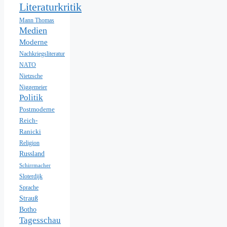
Literaturkritik
Mann Thomas
Medien
Moderne
Nachkriegsliteratur
NATO
Nietzsche
Niggemeier
Politik
Postmoderne
Reich-
Ranicki
Religion
Russland
Schirrmacher
Sloterdijk
Sprache
Strauß
Botho
Tagesschau