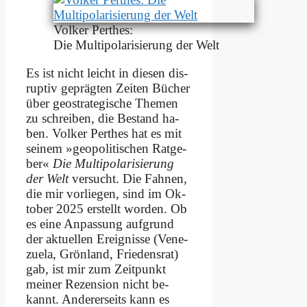
Vol­ker Per­thes:
Die Mul­ti­po­la­ri­sie­rung der Welt
Es ist nicht leicht in die­sen dis­
rup­tiv ge­präg­ten Zei­ten Bü­cher
über geo­stra­te­gi­sche The­men
zu schrei­ben, die Be­stand ha­
ben. Vol­ker Per­thes hat es mit
sei­nem »geo­po­li­ti­schen Rat­ge­
ber«
Die Mul­ti­po­la­ri­sie­rung
der Welt
ver­sucht. Die Fah­nen,
die mir vor­lie­gen, sind im Ok­
to­ber 2025 er­stellt wor­den. Ob
es ei­ne An­pas­sung auf­grund
der ak­tu­el­len Er­eig­nis­se (Ve­ne­
zue­la, Grön­land, Frie­dens­rat)
gab, ist mir zum Zeit­punkt
mei­ner Re­zen­si­on nicht be­
kannt. An­de­rer­seits kann es