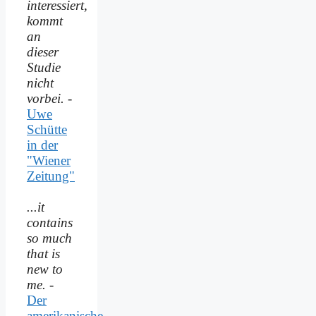
interessiert,
kommt
an
dieser
Studie
nicht
vorbei.
-
Uwe
Schütte
in der
"Wiener
Zeitung"
...it
contains
so much
that is
new to
me.
-
Der
amerikanische