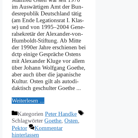
im Aus­wär­ti­gen Amt der Bun­
des­re­pu­blik Deutsch­land tä­tig
(am En­de Le­ga­ti­ons­rat I. Klas­
se) und von 1995–2004 Ge­ne­
ral­se­kre­tär der Alex­an­­der-von-
Hum­­boldt-Stif­tung. Ab Mit­te
der 1990er Jah­re er­schie­nen bei
dctp ei­ni­ge Ge­sprä­che Ostens
mit Alex­an­der Klu­ge vor al­lem
über Jo­hann Wolf­gang Goe­the,
aber auch über die ja­pa­ni­sche
Kul­tur. Osten gilt als au­to­di­
dak­tisch ge­schul­ter Goe­the ...
Wei­ter­le­sen ...
Kategorien
Peter Handke
Schlagwörter
Goethe
,
Osten
,
Pektor
Kommentar
hinterlassen