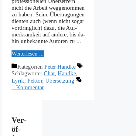
pro­fes­sio­nel­len Über­set­zern
nicht die Ar­beit weg­ge­nom­men
zu ha­ben. Sei­ne Über­tra­gun­gen
dien­ten auch (wenn nicht so­gar
vor­dring­lich) da­zu, die Auf­
merk­sam­keit auf an­de­re, bis da­
hin un­be­kann­te Au­toren zu ...
Wei­ter­le­sen ...
Kategorien
Peter Handke
Schlagwörter
Char
,
Handke
,
Lyrik
,
Pektor
,
Übersetzung
1 Kommentar
Ver­
öf­