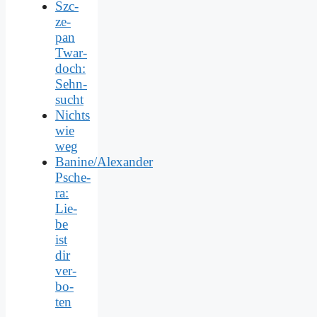
Szc­
ze­
pan
Twar­
doch:
Sehn­
sucht
Nichts
wie
weg
Banine/Alexander
Psche­
ra:
Lie­
be
ist
dir
ver­
bo­
ten