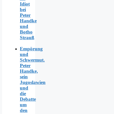
Idiot
bei
Peter
Handke
und
Botho
Strauß
Empörung
und
Schwermut.
Peter
Handke,
sein
Jugoslawien
und
die
Debatte
um
den