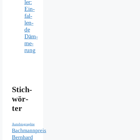
ler:
Ein­
fal­
len­
de
Däm­
me­
rung
Stich­
wör­
ter
Autobiographie
Bachmannpreis
Bernhard