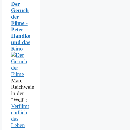
Der
Geruch
der
Filme -
Peter
Handke
und das
Kino
Marc
Reichwein
in der
"Welt":
Verfilmt
endlich
das
Leben