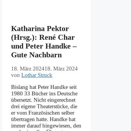
Ka­tha­ri­na Pek­tor
(Hrsg.): Re­né Char
und Pe­ter Hand­ke –
Gu­te Nach­barn
18. März 2024
18. März 2024
von
Lothar Struck
Bis­lang hat Pe­ter Hand­ke seit
1980 33 Bü­cher ins Deut­sche
über­setzt. Nicht ein­ge­rech­net
drei ei­ge­ne Thea­ter­stücke, die
er vom Fran­zö­si­schen sel­ber
über­tra­gen hat­te. Hand­ke hat
im­mer dar­auf hin­ge­wie­sen, den