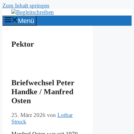
Zum Inhalt springen
Menü
Pektor
Brief­wech­sel Pe­ter
Hand­ke / Man­fred
Osten
25. März 2026
von
Lothar
Struck
Man­fred Osten war seit 1970