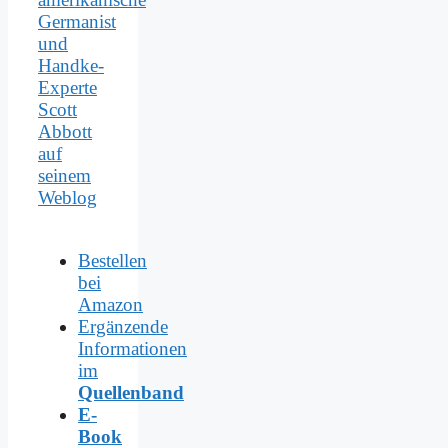
Germanist
und
Handke-
Experte
Scott
Abbott
auf
seinem
Weblog
Bestellen
bei
Amazon
Ergänzende
Informationen
im
Quellenband
E-
Book