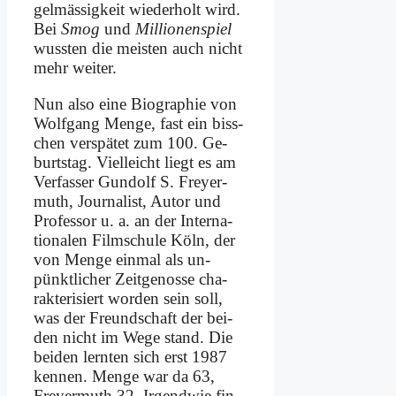
gel­mä­ssig­keit wie­der­holt wird.
Bei
Smog
und
Mil­lio­nen­spiel
wuss­ten die mei­sten auch nicht
mehr wei­ter.
Nun al­so ei­ne Bio­gra­phie von
Wolf­gang Men­ge, fast ein biss­
chen ver­spä­tet zum 100. Ge­
burts­tag. Viel­leicht liegt es am
Ver­fas­ser Gun­dolf S. Frey­er­
muth, Jour­na­list, Au­tor und
Pro­fes­sor u. a. an der In­ter­na­
tio­na­len Film­schu­le Köln, der
von Men­ge ein­mal als un­
pünkt­li­cher Zeit­ge­nos­se cha­
rak­te­ri­siert wor­den sein soll,
was der Freund­schaft der bei­
den nicht im We­ge stand. Die
bei­den lern­ten sich erst 1987
ken­nen. Men­ge war da 63,
Frey­er­muth 32. Ir­gend­wie fin­