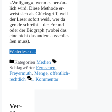
»Wolf­gang«, wenn es per­sön­
lich wird. Die­se Me­tho­de er­
weist sich als Glücks­griff, weil
der Le­ser so­fort weiß, wer da
ge­ra­de schreibt – der Freund
oder der Bio­graph (wo­bei das
ei­ne nicht das an­de­re aus­schlie­
ßen muss).
Wei­ter­le­sen ...
Kategorien
Medien
Schlagwörter
Fernsehen
,
Freyermuth
,
Menge
,
öffentlich-
rechtlich
1 Kommentar
Ver­