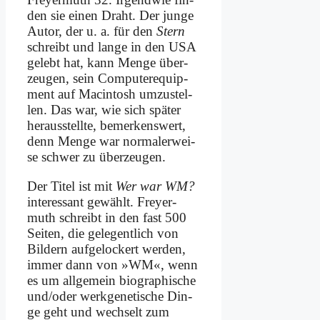
den sie ei­nen Draht. Der jun­ge
Au­tor, der u. a. für den
Stern
schreibt und lan­ge in den USA
ge­lebt hat, kann Men­ge über­
zeu­gen, sein Com­pu­te­r­e­quip­
ment auf Mac­in­tosh um­zu­stel­
len. Das war, wie sich spä­ter
her­aus­stell­te, be­mer­kens­wert,
denn Men­ge war nor­ma­ler­wei­
se schwer zu über­zeu­gen.
Der Ti­tel ist mit
Wer war WM?
in­ter­es­sant ge­wählt. Frey­er­
muth schreibt in den fast 500
Sei­ten, die ge­le­gent­lich von
Bil­dern auf­ge­lockert wer­den,
im­mer dann von »WM«, wenn
es um all­ge­mein bio­gra­phi­sche
und/oder werk­ge­ne­ti­sche Din­
ge geht und wech­selt zum