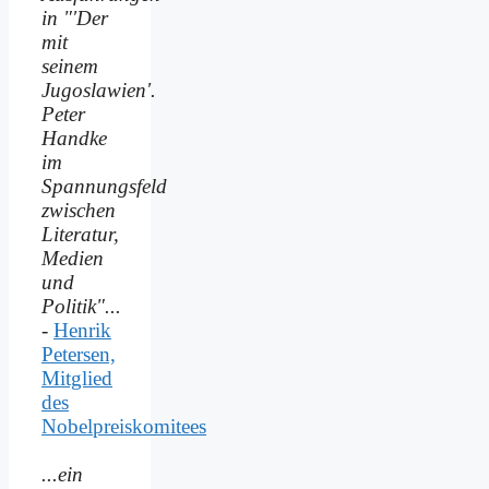
in "'Der
mit
seinem
Jugoslawien'.
Peter
Handke
im
Spannungsfeld
zwischen
Literatur,
Medien
und
Politik"...
-
Henrik
Petersen,
Mitglied
des
Nobelpreiskomitees
...ein