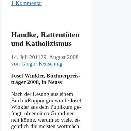
1 Kommentar
Hand­ke, Rat­ten­tö­ten
und Ka­tho­li­zis­mus
14. Juli 2011
29. August 2008
von
Gregor Keuschnig
Jo­sef Wink­ler, Büch­nerpreis­
trä­ger 2008, in Neuss
Nach der Le­sung aus ei­nem
Buch »Rop­pon­gi« wur­de Jo­sef
Wink­ler aus dem Pu­bli­kum ge­
fragt, ob er ei­nen Grund nen­
nen kön­ne, war­um so vie­le, ei­
gent­lich die mei­sten wort­mäch­