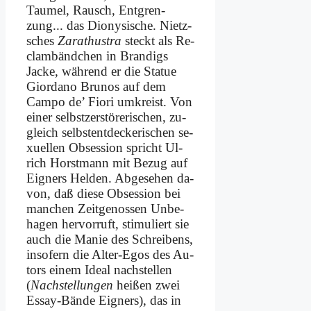
Tau­mel, Rausch, Ent­gren­
zung... das Dio­ny­si­sche. Nietz­
sches
Za­ra­thu­stra
steckt als Re­
clam­bänd­chen in Bran­digs
Jacke, wäh­rend er die Sta­tue
Giord­a­no Bru­nos auf dem
Cam­po de’ Fio­ri um­kreist. Von
ei­ner selbst­zer­stö­re­ri­schen, zu­
gleich selbst­ent­decke­ri­schen se­
xu­el­len Ob­session spricht Ul­
rich Horst­mann mit Be­zug auf
Eig­ners Hel­den. Ab­ge­se­hen da­
von, daß die­se Ob­ses­si­on bei
man­chen Zeit­ge­nos­sen Un­be­
ha­gen her­vor­ruft, sti­mu­liert sie
auch die Ma­nie des Schrei­bens,
in­so­fern die Al­ter-Egos des Au­
tors ei­nem Ide­al nach­stel­len
(
Nach­stellungen
hei­ßen zwei
Es­say-Bän­de Eig­ners), das in