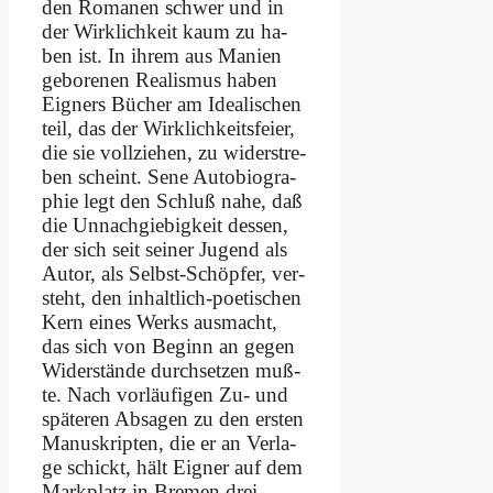
den Ro­ma­nen schwer und in
der Wirk­lich­keit kaum zu ha­
ben ist. In ih­rem aus Ma­nien
ge­bo­re­nen Rea­lis­mus ha­ben
Eig­ners Bü­cher am Idea­li­schen
teil, das der Wirk­lich­keits­fei­er,
die sie voll­zie­hen, zu wi­der­stre­
ben scheint. Se­ne Au­to­bio­gra­
phie legt den Schluß na­he, daß
die Un­nach­gie­big­keit des­sen,
der sich seit sei­ner Ju­gend als
Au­tor, als Selbst-Schöp­fer, ver­
steht, den in­halt­lich-poe­ti­schen
Kern ei­nes Werks aus­macht,
das sich von Be­ginn an ge­gen
Wi­der­stän­de durch­set­zen muß­
te. Nach vor­läu­fi­gen Zu- und
spä­te­ren Ab­sa­gen zu den er­sten
Manu­skripten, die er an Ver­la­
ge schickt, hält Eig­ner auf dem
Mark­platz in Bre­men drei