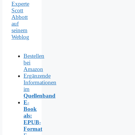
Experte
Scott
Abbott
auf
seinem
Weblog
Bestellen
bei
Amazon
Ergänzende
Informationen
im
Quellenband
E-
Book
als:
EPUB-
Format