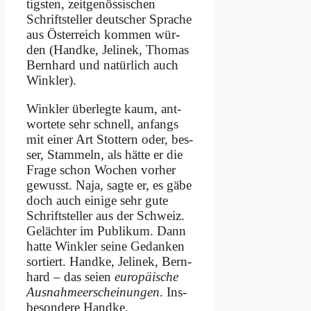
tig­sten, zeit­ge­nös­si­schen
Schrift­stel­ler deut­scher Spra­che
aus Öster­reich kom­men wür­
den (Hand­ke, Je­li­nek, Tho­mas
Bern­hard und na­tür­lich auch
Wink­ler).
Wink­ler über­leg­te kaum, ant­
wor­te­te sehr schnell, an­fangs
mit ei­ner Art Stot­tern oder, bes­
ser, Stam­meln, als hät­te er die
Fra­ge schon Wo­chen vor­her
ge­wusst. Na­ja, sag­te er, es gä­be
doch auch ei­ni­ge sehr gu­te
Schrift­stel­ler aus der Schweiz.
Ge­läch­ter im Pu­bli­kum. Dann
hat­te Wink­ler sei­ne Ge­dan­ken
sor­tiert. Hand­ke, Je­li­nek, Bern­
hard – das sei­en
eu­ro­päi­sche
Aus­nah­me­erschei­nun­gen
. Ins­
be­son­de­re Hand­ke.