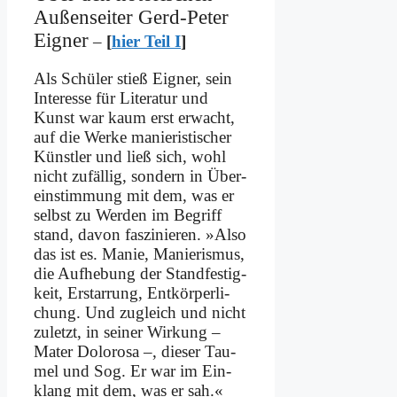
Au­ßen­sei­ter Gerd-Pe­ter
Eig­ner
–
[
hier Teil I
]
Als Schü­ler stieß Eig­ner, sein
In­ter­es­se für Li­te­ra­tur und
Kunst war kaum erst er­wacht,
auf die Wer­ke ma­nie­ri­sti­scher
Künst­ler und ließ sich, wohl
nicht zu­fäl­lig, son­dern in Über­
ein­stim­mung mit dem, was er
selbst zu Wer­den im Be­griff
stand, da­von fas­zi­nie­ren. »Al­so
das ist es. Ma­nie, Ma­nie­ris­mus,
die Auf­he­bung der Stand­fe­stig­
keit, Er­star­rung, Ent­kör­per­li­
chung. Und zu­gleich und nicht
zu­letzt, in sei­ner Wir­kung –
Ma­ter Do­lo­ro­sa –, die­ser Tau­
mel und Sog. Er war im Ein­
klang mit dem, was er sah.«