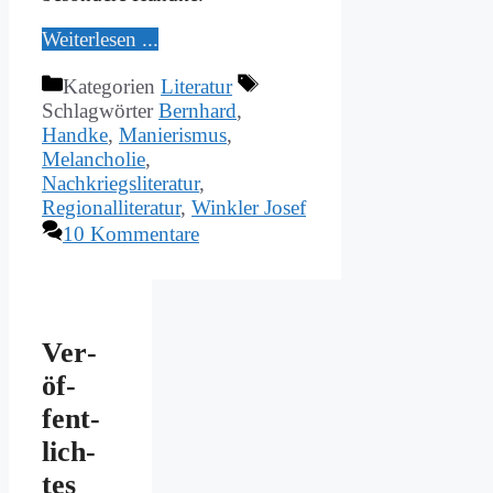
Wei­ter­le­sen ...
Kategorien
Literatur
Schlagwörter
Bernhard
,
Handke
,
Manierismus
,
Melancholie
,
Nachkriegsliteratur
,
Regionalliteratur
,
Winkler Josef
10 Kommentare
Ver­
öf­
fent­
lich­
tes