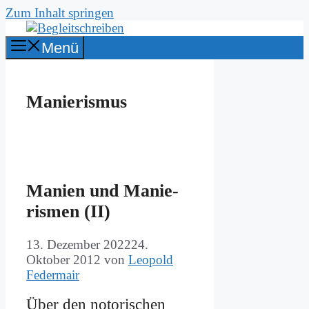
Zum Inhalt springen
Menü
Manierismus
Ma­nien und Ma­nie­
ris­men (II)
13. Dezember 2022
24.
Oktober 2012
von
Leopold
Federmair
Über den no­to­ri­schen