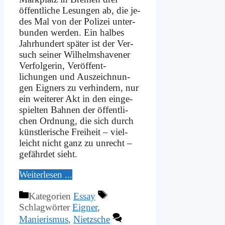
öffent­liche Le­sun­gen ab, die je­
des Mal von der Po­li­zei un­ter­
bun­den wer­den. Ein hal­bes
Jahr­hundert spä­ter ist der Ver­
such sei­ner Wil­helms­ha­ve­ner
Ver­fol­ge­rin, Veröffent­
lichungen und Aus­zeich­nun­
gen Eig­ners zu ver­hin­dern, nur
ein wei­te­rer Akt in den einge­
spielten Bah­nen der öf­fent­li­
chen Ord­nung, die sich durch
künst­le­ri­sche Frei­heit – viel­
leicht nicht ganz zu un­recht –
ge­fähr­det sieht.
Wei­ter­le­sen ...
Kategorien
Essay
Schlagwörter
Eigner
,
Manierismus
,
Nietzsche