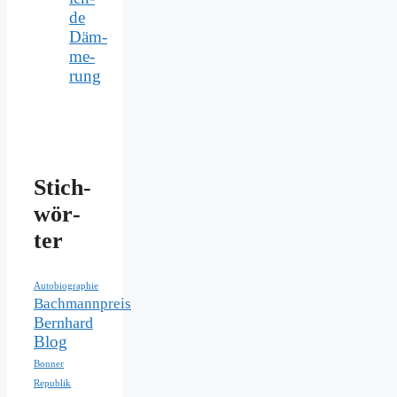
de
Däm­
me­
rung
Stich­
wör­
ter
Autobiographie
Bachmannpreis
Bernhard
Blog
Bonner
Republik