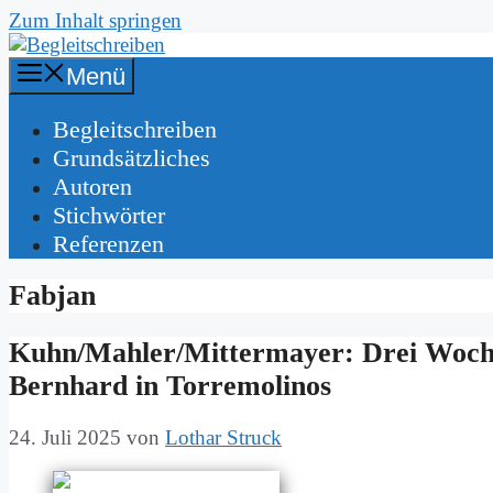
Zum Inhalt springen
Menü
Be­gleit­schrei­ben
Grund­sätz­li­ches
Au­toren
Stich­wör­ter
Re­fe­ren­zen
Fabjan
Kuhn/Mahler/Mittermayer: Drei Wo­ch
Bern­hard in Tor­re­mo­li­nos
24. Juli 2025
von
Lothar Struck