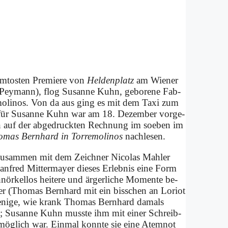
­to­sten Pre­mie­re von
Hel­den­platz
am Wie­ner
us Pey­mann), flog Su­san­ne Kuhn, ge­bo­re­ne Fab­
­mo­li­nos. Von da aus ging es mit dem Ta­xi zum
für Su­san­ne Kuhn war am 18. De­zem­ber vor­ge­
man auf der ab­ge­druck­ten Rech­nung im so­eben im
mas Bern­hard in Tor­re­mo­li­nos
nach­le­sen.
te zu­sam­men mit dem Zeich­ner Ni­co­las Mahler
fred Mit­ter­may­er die­ses Er­leb­nis ei­ne Form
ör­kel­los hei­te­re und är­ger­li­che Mo­men­te be­
hler (Tho­mas Bern­hard mit ein biss­chen an Lo­ri­ot
e­ni­ge, wie krank Tho­mas Bern­hard da­mals
n; Su­san­ne Kuhn muss­te ihm mit ei­ner Schreib­
 mög­lich war. Ein­mal konn­te sie ei­ne Atem­not