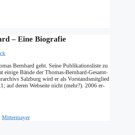
d – Ei­ne Bio­gra­fie
uck
as Bern­hard geht. Sei­ne Pu­bli­ka­ti­ons­li­ste zu
 hat ei­ni­ge Bän­de der Tho­­mas-Bern­hard-Ge­­sam­t­
­tur­ar­chivs Salz­burg wird er als Vor­stands­mit­glied
t1; auf de­ren Web­sei­te nicht (mehr?). 2006 er­
,
Mittermayer