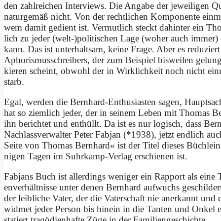
den zahl­rei­chen In­ter­views. Die An­ga­be der je­wei­li­gen Qu
na­tur­ge­mäß nicht. Von der recht­li­chen Kom­po­nen­te ein­mal
wem da­mit ge­dient ist. Ver­mut­lich steckt da­hin­ter ein T
lich zu je­der (welt-)politischen La­ge (wo­her auch im­mer) ein
kann. Das ist un­ter­halt­sam, kei­ne Fra­ge. Aber es re­du­zie
Apho­ris­mus­schrei­bers, der zum Bei­spiel bis­wei­len ge­lun­g
kie­ren scheint, ob­wohl der in Wirk­lich­keit noch nicht ein
starb.
Egal, wer­den die Bern­hard-En­thu­sia­sten sa­gen, Haupt­sa­c
hat so ziem­lich je­der, der in sei­nem Le­ben mit Tho­mas 
ihn be­rich­tet und ent­hüllt. Da ist es nur lo­gisch, dass Bern­
Nach­lass­ver­wal­ter Pe­ter Fab­jan (*1938), jetzt end­lich a
Sei­te von Tho­mas Bern­hard« ist der Ti­tel die­ses Büch­leins,
ni­gen Ta­gen im Suhr­kamp-Ver­lag er­schie­nen ist.
Fab­jans Buch ist al­ler­dings we­ni­ger ein Rap­port als ei­ne
en­ver­hält­nis­se un­ter de­nen Bern­hard auf­wuchs ge­schil­d
der leib­li­che Va­ter, der die Va­ter­schaft nie an­er­kannt un
wid­met je­der Per­son bis hin­ein in die Tan­ten und On­kel ei
sta­tiert tra­gö­di­en­haf­te Zü­ge in der Fa­mi­li­en­ge­schich­te.