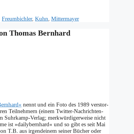
,
Freumbichler
,
Kuhn
,
Mittermayer
 von Tho­mas Bern­hard
ern­hard«
nennt und ein Fo­to des 1989 ver­stor­
e­ren Teil­neh­mern (ei­nem Twit­ter-Nach­rich­ten­
 Suhr­kamp-Ver­lag; merk­wür­di­ger­wei­se nicht
 ist »dai­ly­bern­hard« und so gibt es seit Mai
on T.B. aus ir­gend­ei­nem sei­ner Bü­cher oder