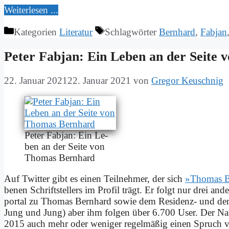
Wei­ter­le­sen ...
Kategorien
Literatur
Schlagwörter
Bernhard
,
Fabjan
Pe­ter Fab­jan: Ein Le­ben an der Sei­te
22. Januar 2021
22. Januar 2021
von
Gregor Keuschnig
Pe­ter Fab­jan: Ein Le­
ben an der Sei­te von
Tho­mas Bern­hard
Auf Twit­ter gibt es ei­nen Teil­neh­mer, der sich
»Tho­mas B
be­nen Schrift­stel­lers im Pro­fil trägt. Er folgt nur drei an­d
por­tal zu Tho­mas Bern­hard so­wie dem Re­si­denz- und dem
Jung und Jung) aber ihm fol­gen über 6.700 User. Der Na­me
2015 auch mehr oder we­ni­ger re­gel­mä­ßig ei­nen Spruch v