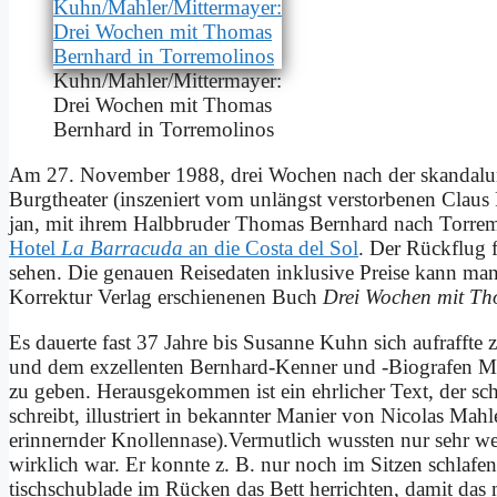
Kuhn/Mahler/Mittermayer:
Drei Wo­chen mit Tho­mas
Bern­hard in Tor­re­mo­li­nos
Am 27. No­vem­ber 1988, drei Wo­chen nach der skan­dalum
Burg­thea­ter (in­sze­niert vom un­längst ver­stor­be­nen Cla
jan, mit ih­rem Halb­bru­der Tho­mas Bern­hard nach Tor­re
Ho­tel
La Bar­ra­cu­da
an die Co­sta del Sol
. Der Rück­flug 
se­hen. Die ge­nau­en Rei­se­da­ten in­klu­si­ve Prei­se kann 
Kor­rek­tur Ver­lag er­schie­ne­nen Buch
Drei Wo­chen mit Tho­
Es dau­er­te fast 37 Jah­re bis Su­san­ne Kuhn sich auf­raff­
und dem ex­zel­len­ten Bern­hard-Ken­ner und ‑Bio­gra­fen Man­
zu ge­ben. Her­aus­ge­kom­men ist ein ehr­li­cher Text, der schn
schreibt, il­lu­striert in be­kann­ter Ma­nier von Ni­co­las Ma
er­in­nern­der Knollennase).Vermutlich wuss­ten nur sehr w
wirk­lich war. Er konn­te z. B. nur noch im Sit­zen schla­fe
tisch­schub­la­de im Rücken das Bett her­rich­ten, da­mit das