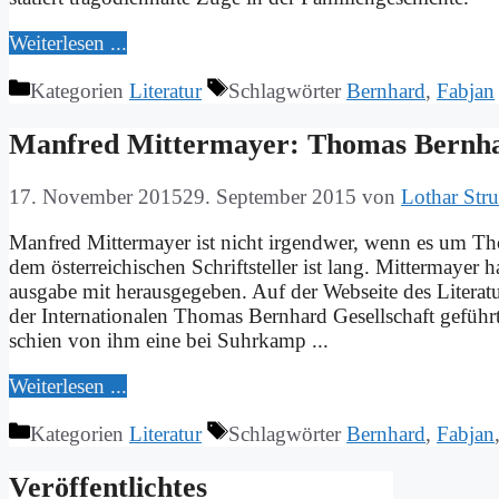
Wei­ter­le­sen ...
Kategorien
Literatur
Schlagwörter
Bernhard
,
Fabjan
Man­fred Mit­ter­may­er: Tho­mas Bern­har
17. November 2015
29. September 2015
von
Lothar Str
Man­fred Mit­ter­may­er ist nicht ir­gend­wer, wenn es um Tho­m
dem öster­rei­chi­schen Schrift­stel­ler ist lang. Mit­ter­may­er
aus­­ga­­be mit her­aus­ge­ge­ben. Auf der Web­sei­te des Li­te­ra
der Inter­nationalen Tho­mas Bern­hard Ge­sell­schaft ge­führ
schien von ihm ei­ne bei Suhr­kamp ...
Wei­ter­le­sen ...
Kategorien
Literatur
Schlagwörter
Bernhard
,
Fabjan
Ver­öf­fent­lich­tes