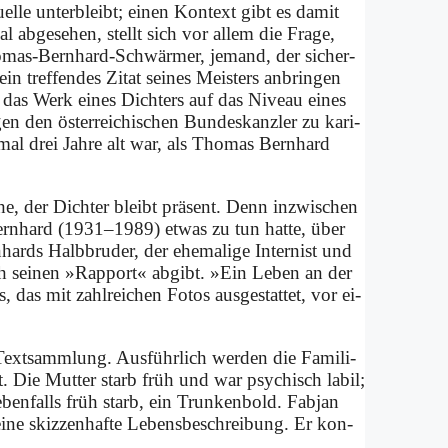
el­le un­ter­bleibt; ei­nen Kon­text gibt es da­mit
 ab­ge­se­hen, stellt sich vor al­lem die Fra­ge,
ho­mas-Bern­hard-Schwär­mer, je­mand, der si­cher­
 tref­fen­des Zi­tat sei­nes Mei­sters an­brin­gen
rt das Werk ei­nes Dich­ters auf das Ni­veau ei­nes
en den öster­rei­chi­schen Bun­des­kanz­ler zu ka­ri­
­mal drei Jah­re alt war, als Tho­mas Bern­hard
he, der Dich­ter bleibt prä­sent. Denn in­zwi­schen
Bern­hard (1931–1989) et­was zu tun hat­te, über
hards Halb­bru­der, der ehe­ma­li­ge In­ter­nist und
uch sei­nen »Rap­port« ab­gibt. »Ein Le­ben an der
 das mit zahl­rei­chen Fo­tos aus­ge­stat­tet, vor ei­
 Text­samm­lung. Aus­führ­lich wer­den die Fa­mi­li­
ert. Die Mut­ter starb früh und war psy­chisch la­bil;
d eben­falls früh starb, ein Trun­ken­bold. Fab­jan
­ne skiz­zen­haf­te Le­bens­be­schrei­bung. Er kon­