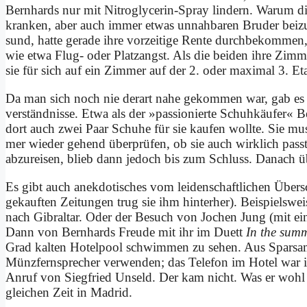
Bern­hards nur mit Ni­tro­gly­ce­rin-Spray lin­dern. War­um d
kran­ken, aber auch im­mer et­was un­nah­ba­ren Bru­der bei­z
sund, hat­te ge­ra­de ih­re vor­zei­ti­ge Ren­te durch­be­kom­me
wie et­wa Flug- oder Platz­angst. Als die bei­den ih­re Zim­
sie für sich auf ein Zim­mer auf der 2. oder ma­xi­mal 3. Eta
Da man sich noch nie der­art na­he ge­kom­men war, gab es
ver­ständ­nis­se. Et­wa als der »pas­sio­nier­te Schuh­käu­fer
dort auch zwei Paar Schu­he für sie kau­fen woll­te. Sie mu
mer wie­der ge­hend über­prü­fen, ob sie auch wirk­lich pass­te
ab­zu­rei­sen, blieb dann je­doch bis zum Schluss. Da­nach ü
Es gibt auch an­ek­do­ti­sches vom lei­den­schaft­li­chen Über­
ge­kauf­ten Zei­tun­gen trug sie ihm hin­ter­her). Bei­spiels­we
nach Gi­bral­tar. Oder der Be­such von Jo­chen Jung (mit ei­n
Dann von Bern­hards Freu­de mit ihr im Du­ett
In the sum­m
Grad kal­ten Ho­tel­pool schwim­men zu se­hen. Aus Spar­sam­kei
Münz­fern­spre­cher ver­wen­den; das Te­le­fon im Ho­tel war ih
An­ruf von Sieg­fried Un­seld. Der kam nicht. Was er wohl 
glei­chen Zeit in Ma­drid.