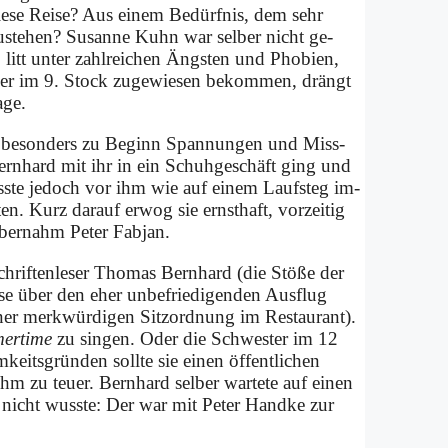
ie­se Rei­se? Aus ei­nem Be­dürf­nis, dem sehr
u­ste­hen? Su­san­ne Kuhn war sel­ber nicht ge­
n, litt un­ter zahl­rei­chen Äng­sten und Pho­bien,
mer im 9. Stock zu­ge­wie­sen be­kom­men, drängt
­ge.
 be­son­ders zu Be­ginn Span­nun­gen und Miss­
« Bern­hard mit ihr in ein Schuh­ge­schäft ging und
ss­te je­doch vor ihm wie auf ei­nem Lauf­steg im­
n. Kurz dar­auf er­wog sie ernst­haft, vor­zei­tig
ber­nahm Pe­ter Fab­jan.
schrif­ten­le­ser Tho­mas Bern­hard (die Stö­ße der
i­se über den eher un­be­frie­di­gen­den Aus­flug
er merk­wür­di­gen Sitz­ord­nung im Re­stau­rant).
er­ti­me
zu sin­gen. Oder die Schwe­ster im 12
ts­grün­den soll­te sie ei­nen öf­fent­li­chen
m zu teu­er. Bern­hard sel­ber war­te­te auf ei­nen
nicht wuss­te: Der war mit Pe­ter Hand­ke zur