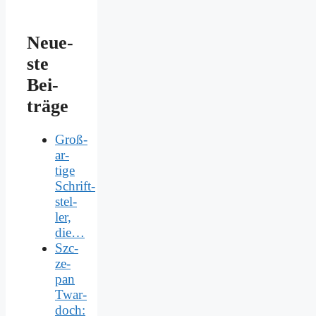
Neue­
ste
Bei­
trä­ge
Groß­
ar­
ti­ge
Schrift­
stel­
ler,
die…
Szc­
ze­
pan
Twar­
doch: