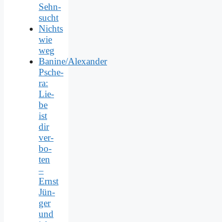
Sehn­
sucht
Nichts
wie
weg
Banine/Alexander
Psche­
ra:
Lie­
be
ist
dir
ver­
bo­
ten
–
Ernst
Jün­
ger
und