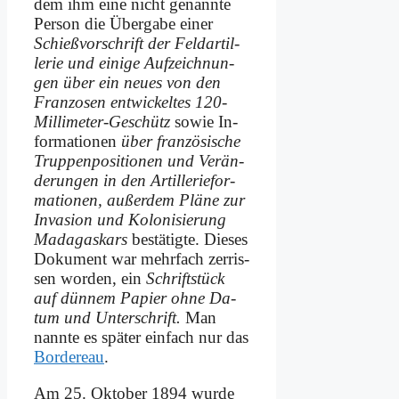
dem ihm ei­ne nicht ge­nann­te
Per­son die Über­ga­be ei­ner
Schieß­vor­schrift der Feld­ar­til­
le­rie und ei­ni­ge Auf­zeich­nun­
gen über ein neu­es von den
Fran­zo­sen ent­wickel­tes 120-
Mil­li­me­ter-Ge­schütz
so­wie In­
for­ma­tio­nen
über fran­zö­si­sche
Trup­pen­po­si­tio­nen und Ver­än­
de­run­gen in den Ar­til­le­rie­for­
ma­tio­nen, au­ßer­dem Plä­ne zur
In­va­si­on und Ko­lo­ni­sie­rung
Ma­da­gas­kars
be­stä­tig­te. Die­ses
Do­ku­ment war mehr­fach zer­ris­
sen wor­den, ein
Schrift­stück
auf dün­nem Pa­pier oh­ne Da­
tum und Un­ter­schrift.
Man
nann­te es spä­ter ein­fach nur das
Bor­de­reau
.
Am 25. Ok­to­ber 1894 wur­de