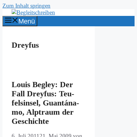
Zum Inhalt springen
Menü
Dreyfus
Lou­is Be­gley: Der
Fall Drey­fus: Teu­
fels­in­sel, Gu­an­tá­na­
mo, Alp­traum der
Ge­schich­te
6. Juli 2011
21. Mai 2009
von