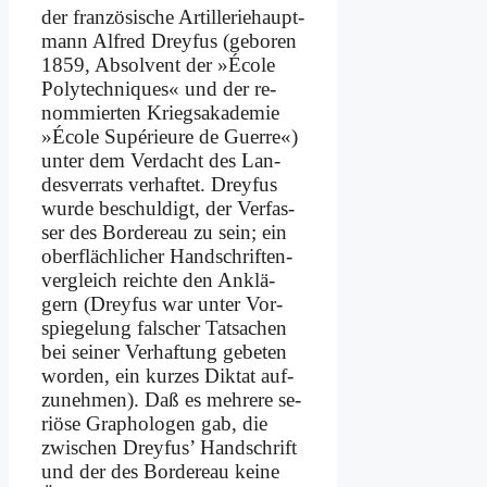
der fran­zö­si­sche Ar­til­le­rie­haupt­
mann Al­fred Drey­fus (ge­bo­ren
1859, Ab­sol­vent der »Éco­le
Po­ly­tech­ni­ques« und der re­
nom­mier­ten Kriegs­aka­de­mie
»Éco­le Supé­ri­eu­re de Guer­re«)
un­ter dem Ver­dacht des Lan­
des­ver­rats ver­haf­tet. Drey­fus
wur­de be­schul­digt, der Ver­fas­
ser des Bor­de­reau zu sein; ein
ober­fläch­li­cher Hand­schrif­ten­
ver­gleich reich­te den An­klä­
gern (Drey­fus war un­ter Vor­
spie­ge­lung fal­scher Tat­sa­chen
bei sei­ner Ver­haf­tung ge­be­ten
wor­den, ein kur­zes Dik­tat auf­
zu­neh­men). Daß es meh­re­re se­
riö­se Gra­pho­lo­gen gab, die
zwi­schen Drey­fus’ Hand­schrift
und der des Bor­de­reau kei­ne