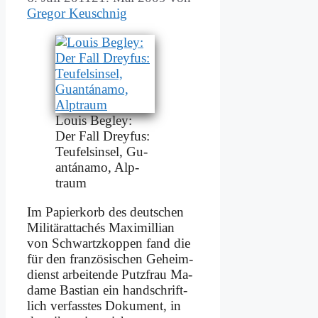
Gregor Keuschnig
Lou­is Be­gley:
Der Fall Drey­fus:
Teu­fels­in­sel, Gu­
an­tá­na­mo, Alp­
traum
Im Pa­pier­korb des deut­schen
Mi­li­tär­at­ta­chés Ma­xi­mil­li­an
von Schwartz­kop­pen fand die
für den fran­zö­si­schen Ge­heim­
dienst ar­bei­ten­de Putz­frau Ma­
dame Ba­sti­an ein hand­schrift­
lich ver­fass­tes Do­ku­ment, in