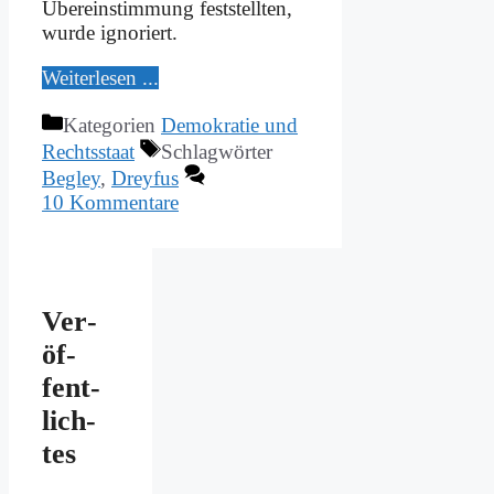
Über­ein­stim­mung fest­stell­ten,
wur­de igno­riert.
Wei­ter­le­sen ...
Kategorien
Demokratie und
Rechtsstaat
Schlagwörter
Begley
,
Dreyfus
10 Kommentare
Ver­
öf­
fent­
lich­
tes