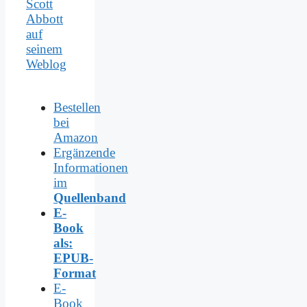
Scott
Abbott
auf
seinem
Weblog
Bestellen
bei
Amazon
Ergänzende
Informationen
im
Quellenband
E-
Book
als:
EPUB-
Format
E-
Book