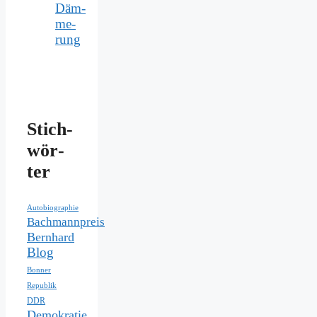
Däm­
me­
rung
Stich­
wör­
ter
Autobiographie
Bachmannpreis
Bernhard
Blog
Bonner
Republik
DDR
Demokratie