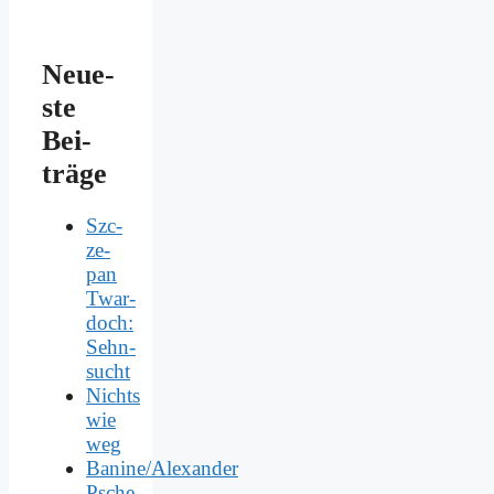
Neue­
ste
Bei­
trä­ge
Szc­
ze­
pan
Twar­
doch:
Sehn­
sucht
Nichts
wie
weg
Banine/Alexander
Psche­