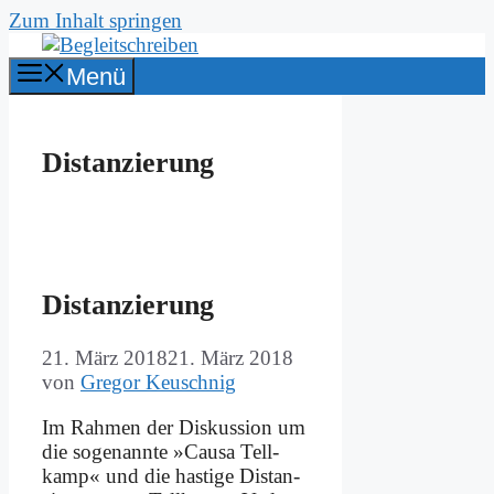
Zum Inhalt springen
Menü
Distanzierung
Di­stan­zie­rung
21. März 2018
21. März 2018
von
Gregor Keuschnig
Im Rah­men der Dis­kus­si­on um
die so­ge­nann­te »Cau­sa Tell­
kamp« und die ha­sti­ge Di­stan­