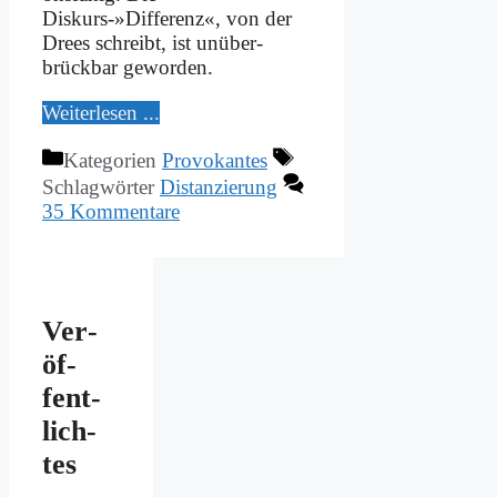
Diskurs-»Differenz«, von der
Drees schreibt, ist un­über­
brück­bar ge­wor­den.
Wei­ter­le­sen ...
Kategorien
Provokantes
Schlagwörter
Distanzierung
35 Kommentare
Ver­
öf­
fent­
lich­
tes