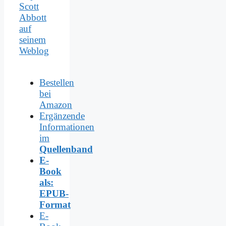
Scott
Abbott
auf
seinem
Weblog
Bestellen
bei
Amazon
Ergänzende
Informationen
im
Quellenband
E-
Book
als:
EPUB-
Format
E-