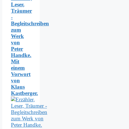
Leser,
Träumer
-
Begleitschreiben
zum
Werk
von
Peter
Handke.
Mit
einem
Vorwort
von
Klaus
Kastberger.