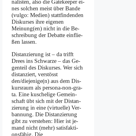
na­li­sten, al­so die Gate­kee­per ei­
nes sol­chen meist über Ban­de
(vul­go: Me­di­en) statt­fin­den­den
Dis­kur­ses ih­re ei­ge­nen
Meinung(en) nicht in die Be­
schrei­bung der De­bat­te ein­flie­
ßen las­sen.
Di­stan­zie­rung ist – da trifft
Drees ins Schwar­ze – das Ge­
gen­teil des Dis­kur­ses. Wer sich
di­stan­ziert, ver­stösst
den/diejenige(n) aus dem Dis­
kurs­raum als per­so­na-non-gra­
ta. Ei­ne ku­sche­li­ge Ge­mein­
schaft übt sich mit der Di­stan­
zie­rung in ei­ne (vir­tu­el­le) Ver­
ban­nung. Die Di­stan­zie­rung
gibt zu ver­ste­hen: Hier ist je­
mand nicht (mehr) sa­tis­fak­ti­
ons­fä­hig. Die