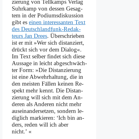
zie­rung von Tell­kamps Ver­lag
Suhr­kamp von des­sen Ge­sag­
tem in der Podiums­diskussion
gibt es
ei­nen in­ter­es­san­ten Text
des Deutsch­land­funk-Re­dak­
teurs Jan Drees
. Über­schrie­ben
ist er mit »Wer sich di­stan­ziert,
drückt sich vor dem Dia­log«.
Im Text sel­ber fin­det sich die­se
Aus­sa­ge in leicht ab­ge­schwäch­
ter Form: »Die Di­stan­zie­rung
ist ei­ne Ab­wehr­hal­tung, die in
den mei­sten Fäl­len kei­nen Re­
spekt mehr kennt. Die Di­stan­
zie­rung will sich mit dem An­
de­ren als An­de­ren nicht mehr
aus­ein­an­der­set­zen, son­dern le­
dig­lich mar­kie­ren: ‘Ich bin an­
ders, re­den will ich aber
nicht.’ «