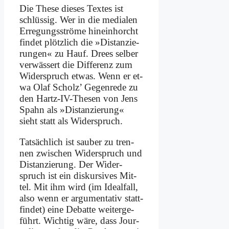
Die The­se die­ses Tex­tes ist
schlüs­sig. Wer in die me­dia­len
Er­re­gungs­strö­me hin­ein­horcht
fin­det plötz­lich die »Di­stan­zie­
run­gen« zu Hauf. Drees sel­ber
ver­wäs­sert die Dif­fe­renz zum
Wi­der­spruch et­was. Wenn er et­
wa Olaf Scholz’ Ge­gen­re­de zu
den Hartz-IV-The­sen von Jens
Spahn als »Di­stan­zie­rung«
sieht statt als Wi­der­spruch.
Tat­säch­lich ist sau­ber zu tren­
nen zwi­schen Wi­der­spruch und
Di­stan­zie­rung. Der Wi­der­
spruch ist ein dis­kur­si­ves Mit­
tel. Mit ihm wird (im Ide­al­fall,
al­so wenn er ar­gu­men­ta­tiv statt­
fin­det) ei­ne De­bat­te wei­ter­ge­
führt. Wich­tig wä­re, dass Jour­