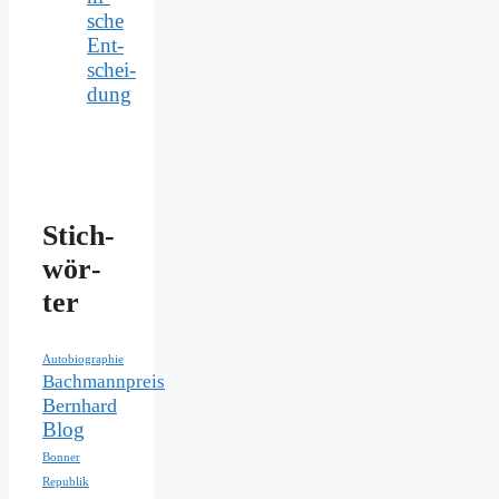
sche
Ent­
schei­
dung
Stich­
wör­
ter
Autobiographie
Bachmannpreis
Bernhard
Blog
Bonner
Republik