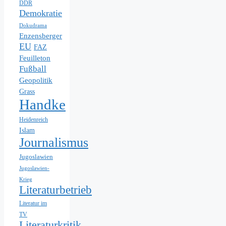
DDR
Demokratie
Dokudrama
Enzensberger
EU
FAZ
Feuilleton
Fußball
Geopolitik
Grass
Handke
Heidenreich
Islam
Journalismus
Jugoslawien
Jugoslawien-
Krieg
Literaturbetrieb
Literatur im
TV
Literaturkritik