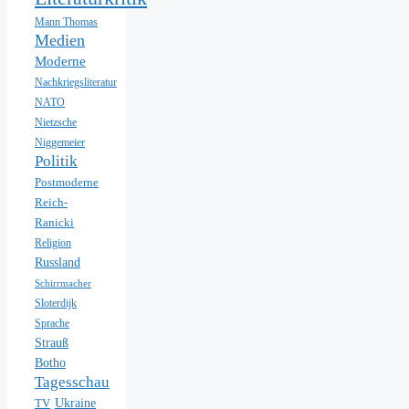
Mann Thomas
Medien
Moderne
Nachkriegsliteratur
NATO
Nietzsche
Niggemeier
Politik
Postmoderne
Reich-
Ranicki
Religion
Russland
Schirrmacher
Sloterdijk
Sprache
Strauß
Botho
Tagesschau
Ukraine
TV